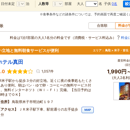
日付未定
泊
部屋
大人
名 子供
0名
人数等
※食事条件などの諸条件については、予約画面で再度ご確認く
合致順
料金が
示
料金は1泊1部屋の大人1名分の料金です（消費税・サービス料込み）
料金
い立地と無料朝食サービスが便利
エリア：
鳥取 > 米子・皆生
最安料金(
ホテル真田
(目
.0
1,990円
1,057件
(大人2名利
JR米子駅から徒歩３分の好立地。近くに夜の食事処もたくさ
んあり便利。朝はパン・ゆで卵・コーヒーの無料サービス付
き。無料インターネツト（ＷＩ－ＦＩ）完備。【当日予約は
29時までＯＫ】
住所
鳥取県米子市明治町１９７
アクセス
ＪＲ米子駅下車、駅前通りの左手徒歩
MAP
３分