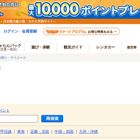
 ～日本最大級の宿・ホテル予約サイト～
ログイン
会員登録
お得な特典をみる
ゃらんパック
遊び・体験
観光ガイド
レンタカー
航空券
（交通＋宿泊）
日帰り・デイユース
ベント
・甲信越
｜
東海
｜
近畿・北陸
｜
中国・四国
｜
九州・沖縄