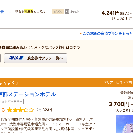
に最
… ・朝食を
部屋食
としてお…
ダブル
夕のみ
4,241円
(税込)～
(大人2名利用
この施設の宿泊プランをもっと
を自由に組み合わせたおトクなパック旅行はコチラ
航空券付プラン一覧へ
っと よりよく」
エリア：
山口 > 下
最安料金(
宇部ステーションホテル
(目
フォトギャラリー
3,700円
.3
323件
(大人2名利
安心安全朝食付き♪軽・普通車の方駐車場無料♪一部無人化実
施♪中・大型車専用駐車場完備♪ Ｆｒｅｅ ＷｉＦｉ♪各室ダイ
キン空調設備♪最高級国産羽毛布団[丸八真綿]♪国内シェア№１