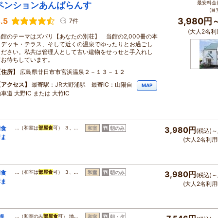
最安料金(
ペンションあんばらんす
(目
.5
3,980円
7件
(大人2名利
当館のテーマはズバリ【あなたの別荘】 当館の2,000冊の本
とデッキ・テラス、そして近くの温泉でゆったりとお過ごし
ください。私共は管理人として古い建物をせっせと手入れし
てお待ちしています。
住所
広島県廿日市市宮浜温泉２－１３－１２
アクセス
最寄駅：JR大野浦駅 最寄IC：山陽自
MAP
車道 大野IC または 大竹IC
朝食
…（和室は
部屋食
可） ３、…
和室
朝のみ
3,980円
(税込)～
岸ま
(大人2名利用
朝食
…（和室は
部屋食
可） ３、…
和室
朝のみ
3,980円
(税込)～
岸ま
(大人2名利用
提
…（和室のみ
部屋食
可） 地…
和室
朝・夕