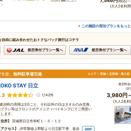
7,546円
(税込)～
島・
(大人2名利用
この施設の宿泊プランをもっと
を自由に組み合わせたおトクなパック旅行はコチラ
航空券付プラン一覧へ
航空券付プラン一覧へ
で５分、無料駐車場完備
エリア：
茨城 > 北茨城・奥久慈
最安料金(
KOKO STAY 日立
(目
.3
3,980円
1,142件
(大人2名利
※連泊時の清掃は3日ごと、それ以外の日はタオルのみ交換、
歯ブラシ等はフロントのアメニティバイキングにてご用意い
たします。
住所
茨城県日立市幸町１－５－１２
アクセス
JR常磐線上野駅より日立駅下車、徒歩
MAP