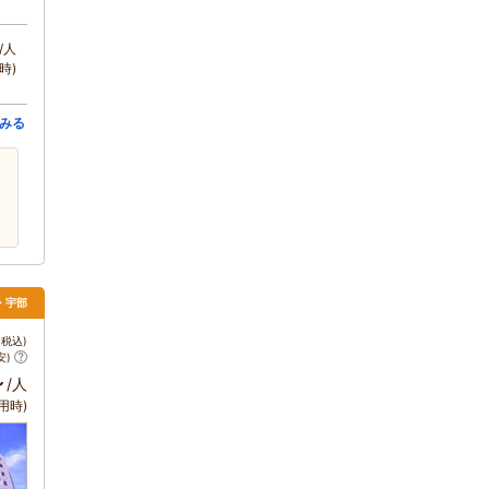
/人
時)
みる
関・宇部
税込)
安)
～
/人
用時)