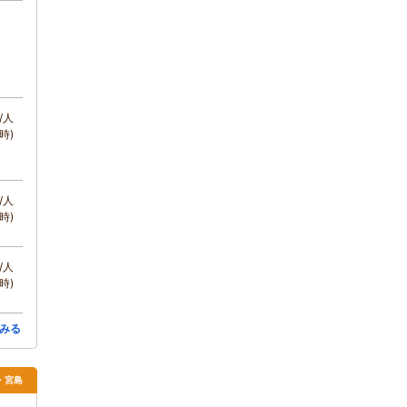
/人
時)
/人
時)
/人
時)
みる
島・宮島