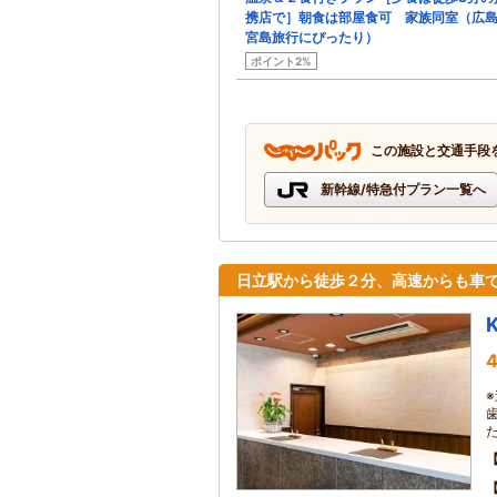
携店で］朝食は部屋食可 家族同室（広
宮島旅行にぴったり）
ポイント2%
この施設と交通手段
新幹線/特急付プラン一覧へ
日立駅から徒歩２分、高速からも車
4