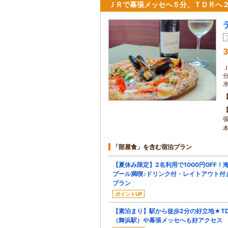
ＪＲで幕張メッセへ５分、ＴＤＲへ
3
「部屋食」を含む宿泊プラン
【夏休み限定】2名利用で1000円OFF！
プール満喫♪ドリンク付・レイトアウト付
プラン
ポイントUP
【素泊まり】駅から徒歩2分の好立地★TD
（舞浜駅）や幕張メッセへも好アクセス