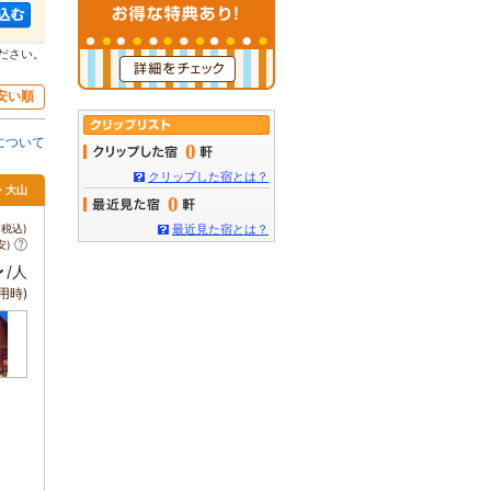
ださい。
安い順
について
0
クリップした宿とは？
・大山
0
税込)
最近見た宿とは？
安)
～
/人
用時)