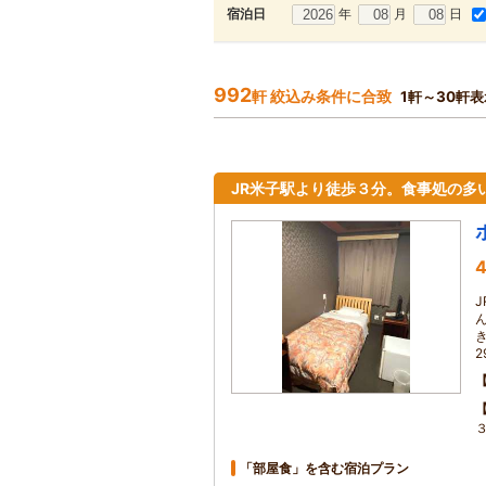
年
月
日
宿泊日
992
軒 絞込み条件に合致
1軒～30軒表
JR米子駅より徒歩３分。食事処の多
4
「部屋食」を含む宿泊プラン