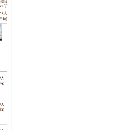
税込)
安)
～
/人
用時)
/人
時)
/人
時)