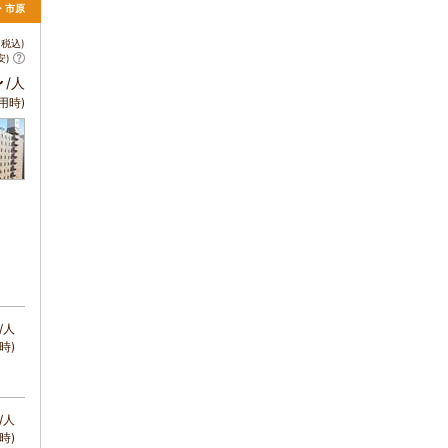
葉・市原
税込)
安)
～
/人
用時)
/人
時)
/人
時)