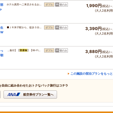
【部
ホテル真田へご来店されるお…
ダブル
朝のみ
1,990円
(税込)～
ゃ
(大人2名利用
年生
■ＪＲ米子駅から、徒歩３分…
ダブル
朝のみ
3,390円
(税込)～
【W
(大人2名利用
ゆっ
…食付】【
部屋食
】【Wi-Fi…
ダブル
朝のみ
3,880円
(税込)～
【朝
(大人2名利用
この施設の宿泊プランをもっと
を自由に組み合わせたおトクなパック旅行はコチラ
航空券付プラン一覧へ