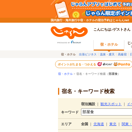
国内旅行・海外旅行や宿・ホテルの宿泊予約はじゃらんnet
こんにちは♪ゲストさん
じ
宿・ホテル
宿・ホテル
出張ビジネス
温泉・露天
高級宿
ポイントがたまる・つかえる
宿・ホテル
> 宿名・キーワード検索（
部屋食
）
宿名・キーワード検索
宿泊施設
｜
観光スポット
｜
イ
キーワード
エリア
全国
｜
北海道
｜
東北
｜
関東