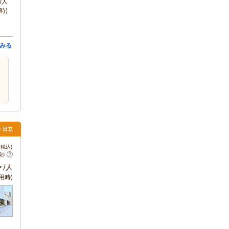
/人
時)
みる
・日立
税込)
安)
～
/人
用時)