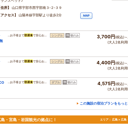
フランスベッド♪
住所
山口県宇部市西宇部南３‐２‐３９
アクセス
山陽本線宇部駅より徒歩2分
MAP
ー
…お子様まで
部屋食
で安心お…
シングル
朝のみ
3,700円
(税込)～
無
(大人2名利用
ー
…お子様まで
部屋食
で安心お…
シングル
朝のみ
4,400円
(税込)～
(大人2名利用
CO
…お子様まで
部屋食
で安心お…
ダブル
朝のみ
4,575円
(税込)～
(大人2名利用
この施設の宿泊プランをもっと
広島・宮島・岩国観光の拠点に！
エリア：
広島 > 広