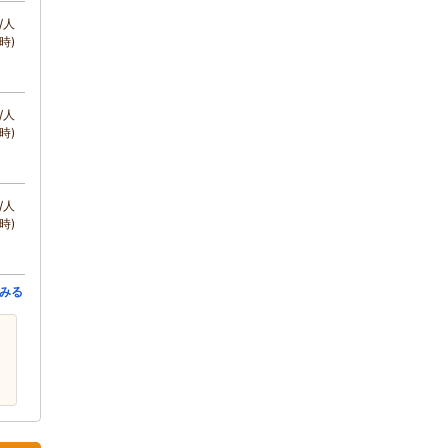
/人
時)
/人
時)
/人
時)
みる