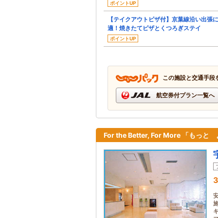
ポイントUP
【テイクアウトピザ付】京葉線沿い出張
適！焼きたてピザとくつろぎステイ
ポイントUP
この施設と交通手段
航空券付プラン一覧へ
For the Better, For More 「も
3