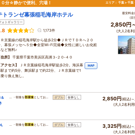
２０分☆静かで便利、穴場！
エリア：
千葉 > 千
最安料金(
テトランゼ幕張稲毛海岸ホテル
(目
フォトギャラリー
2,850円
.8
1,173件
(大人2名利
ＪＲ京葉線の稲毛海岸駅から徒歩2分◆ＪＲでＴＤＲへ２０
分、幕張メッセへ５分◆全室Wi-Fi完備◆女性に嬉しいお化粧
水など無料♪
住所
千葉県千葉市美浜区高洲３‐２０‐４０
アクセス
ＪＲ京葉線稲毛海岸駅徒歩2分。海浜幕
MAP
張駅まで約5分、舞浜駅まで約22分、ＪＲ京葉線で1
本乗り換え無し。
海＆
… ・朝食を
部屋食
としてお…
ダブル
食事なし
2,850円
(税込)～
き
(大人2名利用
L
… ・朝食を
部屋食
としてお…
ダブル
食事なし
3,325円
(税込)～
(大人2名利用