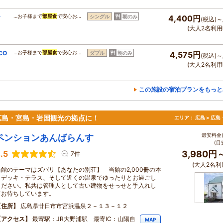
ー
…お子様まで
部屋食
で安心お…
シングル
朝のみ
4,400円
(税込)～
(大人2名利用
CO
…お子様まで
部屋食
で安心お…
ダブル
朝のみ
4,575円
(税込)～
(大人2名利用
この施設の宿泊プランをもっと
広島・宮島・岩国観光の拠点に！
エリア：
広島 > 広
最安料金(
ペンションあんばらんす
(目
.5
3,980円
7件
(大人2名利
当館のテーマはズバリ【あなたの別荘】 当館の2,000冊の本
とデッキ・テラス、そして近くの温泉でゆったりとお過ごし
ください。私共は管理人として古い建物をせっせと手入れし
てお待ちしています。
住所
広島県廿日市市宮浜温泉２－１３－１２
アクセス
最寄駅：JR大野浦駅 最寄IC：山陽自
MAP