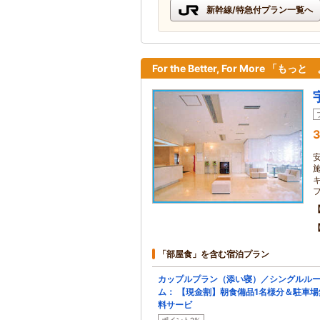
新幹線/特急付プラン一覧へ
For the Better, For More 「も
3
「部屋食」を含む宿泊プラン
カップルプラン（添い寝）／シングルル
ム： 【現金割】朝食備品1名様分＆駐車場
料サービ