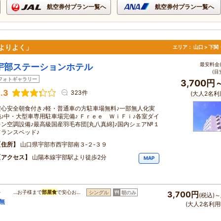
航空券付プラン一覧へ
航空券付プラン一覧へ
っと よりよく」
エリア：
山口 > 下
最安料金(
宇部ステーションホテル
(目
フォトギャラリー
3,700円
.3
323件
(大人2名利
安心安全朝食付き♪軽・普通車の方駐車場無料♪一部無人化実
施♪中・大型車専用駐車場完備♪ Ｆｒｅｅ ＷｉＦｉ♪各室ダイ
キン空調設備♪最高級国産羽毛布団[丸八真綿]♪国内シェア№１
フランスベッド♪
住所
山口県宇部市西宇部南３‐２‐３９
アクセス
山陽本線宇部駅より徒歩2分
MAP
ー
…お子様まで
部屋食
で安心お…
シングル
朝のみ
3,700円
(税込)～
無
(大人2名利用