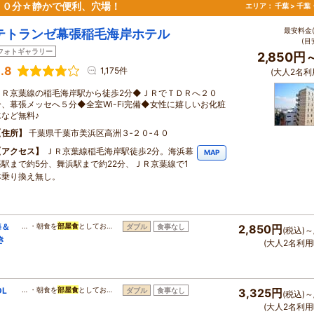
２０分☆静かで便利、穴場！
エリア：
千葉 > 千
最安料金(
テトランゼ幕張稲毛海岸ホテル
(目
フォトギャラリー
2,850円
.8
1,175件
(大人2名利
ＪＲ京葉線の稲毛海岸駅から徒歩2分◆ＪＲでＴＤＲへ２０
分、幕張メッセへ５分◆全室Wi-Fi完備◆女性に嬉しいお化粧
水など無料♪
住所
千葉県千葉市美浜区高洲３‐２０‐４０
アクセス
ＪＲ京葉線稲毛海岸駅徒歩2分。海浜幕
MAP
張駅まで約5分、舞浜駅まで約22分、ＪＲ京葉線で1
本乗り換え無し。
海＆
… ・朝食を
部屋食
としてお…
ダブル
食事なし
2,850円
(税込)～
き
(大人2名利用
L
… ・朝食を
部屋食
としてお…
ダブル
食事なし
3,325円
(税込)～
(大人2名利用