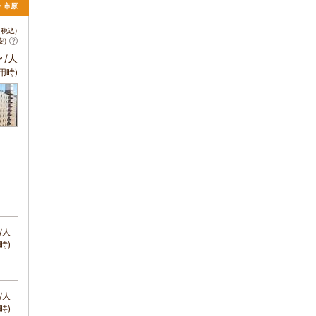
葉・市原
税込)
安)
～
/人
用時)
/人
時)
/人
時)