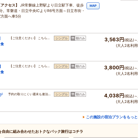
アクセス
JR常磐線上野駅より日立駅下車、徒歩
MAP
2分。常磐道・日立中央ICよりR6号方面～日立市街・
駅方面へ車5分
】
【ご注意ください】 こちら…
シングル
朝のみ
3,563円
(税込)～
屋食
(大人2名利用
】
【ご注意ください】 こちら…
シングル
朝のみ
3,800円
(税込)～
屋食
(大人2名利用
が
予約の取りにくい週末も連泊…
シングル
朝のみ
4,038円
(税込)～
(大人2名利用
この施設の宿泊プランをもっと
を自由に組み合わせたおトクなパック旅行はコチラ