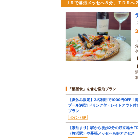
ＪＲで幕張メッセへ５分、ＴＤＲへ
3
「部屋食」を含む宿泊プラン
【夏休み限定】2名利用で1000円OFF！
プール満喫♪ドリンク付・レイトアウト付
プラン
ポイントUP
【素泊まり】駅から徒歩2分の好立地★TD
（舞浜駅）や幕張メッセへも好アクセス