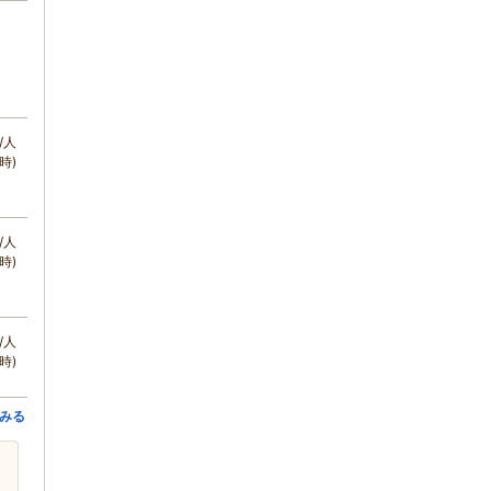
/人
時)
/人
時)
/人
時)
みる