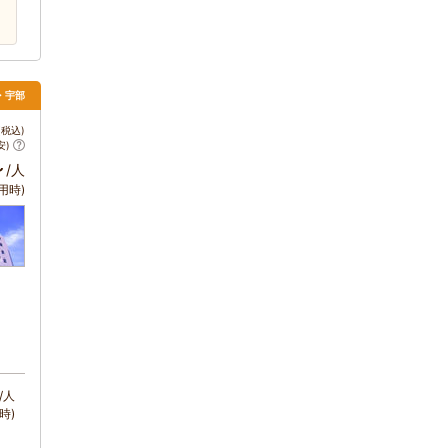
関・宇部
税込)
安)
～
/人
用時)
/人
時)