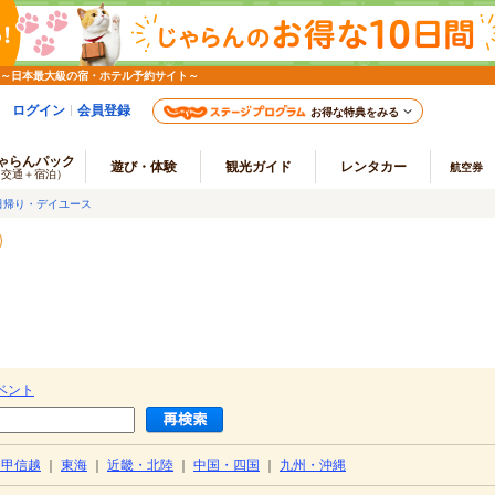
 ～日本最大級の宿・ホテル予約サイト～
ログイン
会員登録
お得な特典をみる
ゃらんパック
遊び・体験
観光ガイド
レンタカー
航空券
（交通＋宿泊）
日帰り・デイユース
ベント
・甲信越
｜
東海
｜
近畿・北陸
｜
中国・四国
｜
九州・沖縄