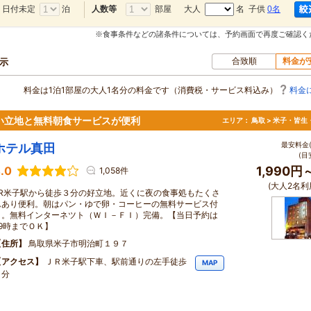
日付未定
泊
部屋
大人
名 子供
0名
人数等
※食事条件などの諸条件については、予約画面で再度ご確認く
合致順
料金が
表示
料金は1泊1部屋の大人1名分の料金です（消費税・サービス料込み）
料金
い立地と無料朝食サービスが便利
エリア：
鳥取 > 米子・皆生
最安料金(
ホテル真田
(目
.0
1,990円
1,058件
(大人2名利
JR米子駅から徒歩３分の好立地。近くに夜の食事処もたくさ
んあり便利。朝はパン・ゆで卵・コーヒーの無料サービス付
き。無料インターネツト（ＷＩ－ＦＩ）完備。【当日予約は
29時までＯＫ】
住所
鳥取県米子市明治町１９７
アクセス
ＪＲ米子駅下車、駅前通りの左手徒歩
MAP
３分