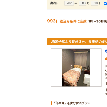
年
月
日
宿泊日
993
軒 絞込み条件に合致
1軒～30軒
JR米子駅より徒歩３分。食事処の多
4
「部屋食」を含む宿泊プラン