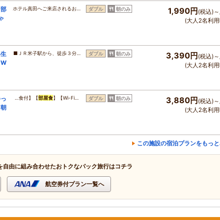
【部
ホテル真田へご来店されるお…
ダブル
朝のみ
1,990円
(税込)～
ゃ
(大人2名利用
年生
■ＪＲ米子駅から、徒歩３分…
ダブル
朝のみ
3,390円
(税込)～
【W
(大人2名利用
ゆっ
…食付】【
部屋食
】【Wi-Fi…
ダブル
朝のみ
3,880円
(税込)～
【朝
(大人2名利用
この施設の宿泊プランをもっと
を自由に組み合わせたおトクなパック旅行はコチラ
航空券付プラン一覧へ