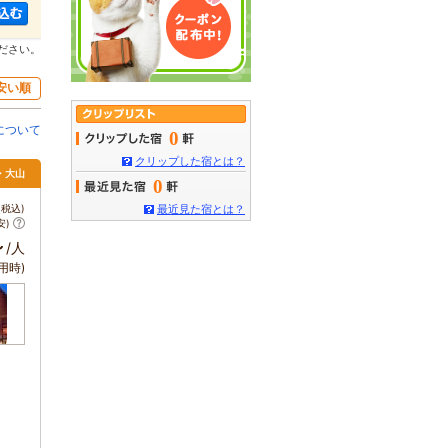
ださい。
安い順
について
0
クリップした宿とは？
・大山
0
税込)
最近見た宿とは？
安)
～
/人
用時)