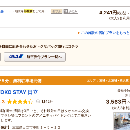
に最
… ・朝食を
部屋食
としてお…
ダブル
夕のみ
4,241円
(税込)～
(大人2名利用
この施設の宿泊プランをもっと
を自由に組み合わせたおトクなパック旅行はコチラ
航空券付プラン一覧へ
で５分、無料駐車場完備
エリア：
茨城 > 北茨城・奥久慈
最安料金(
KOKO STAY 日立
(目
.3
3,563円
1,142件
(大人2名利
※連泊時の清掃は3日ごと、それ以外の日はタオルのみ交換、
歯ブラシ等はフロントのアメニティバイキングにてご用意い
たします。
住所
茨城県日立市幸町１－５－１２