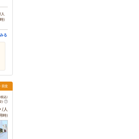
/人
時)
みる
・日立
税込)
安)
～
/人
用時)