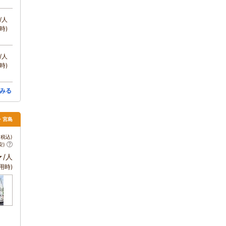
/人
時)
/人
時)
みる
島・宮島
税込)
安)
～
/人
用時)