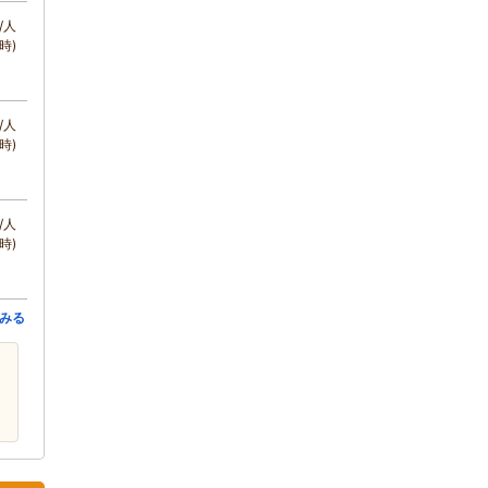
/人
時)
/人
時)
/人
時)
みる