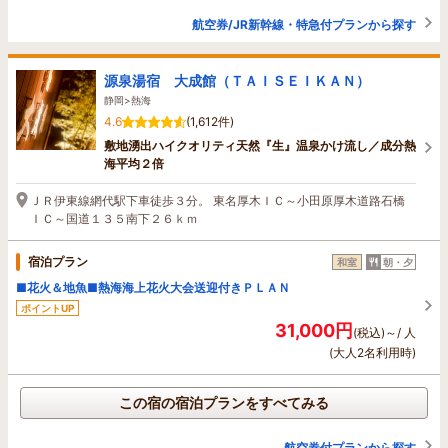
航空券/JR新幹線・特急付プランから探す
源泉湯宿 大成館（ＴＡＩＳＥＩＫＡＮ）
静岡>熱海
4.6
(1,612件)
敷地湧出ハイクオリティ天然『生』温泉かけ流し／成分熱
海平均２倍
ＪＲ伊東線網代駅下車徒歩３分。 東名厚木ＩＣ～小田原厚木道路石橋
ＩＣ～国道１３５南下２６ｋｍ
宿泊プラン
和室
朝・夕
■花火＆地魚■熱海海上花火大会送迎付きＰＬＡＮ
ポイントUP
31,000円
(税込)～/ 人
(大人2名利用時)
この宿の宿泊プランをすべてみる
航空券付プランから探す