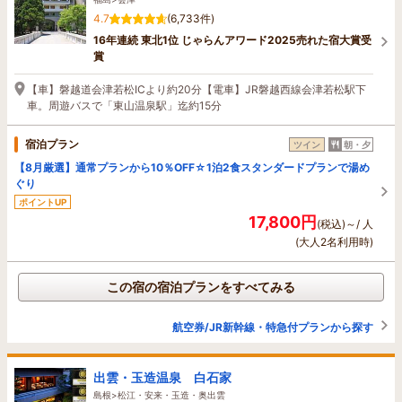
4.7
(6,733件)
16年連続 東北1位 じゃらんアワード2025売れた宿大賞受
賞
【車】磐越道会津若松ICより約20分【電車】JR磐越西線会津若松駅下
車。周遊バスで「東山温泉駅」迄約15分
宿泊プラン
ツイン
朝・夕
【8月厳選】通常プランから10％OFF☆1泊2食スタンダードプランで湯め
ぐり
ポイントUP
17,800円
(税込)～/ 人
(大人2名利用時)
この宿の宿泊プランをすべてみる
航空券/JR新幹線・特急付プランから探す
出雲・玉造温泉 白石家
島根>松江・安来・玉造・奥出雲