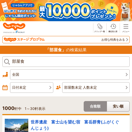
じゃらん
お得な特典をみる
「部屋食」
の検索結果
全国
日付未定
部屋数未定 人数未定
合致順
安い順
1000
軒中
1
～
30
軒表示
世界遺産 富士山を望む宿 富岳群青(ふがくぐ
んじょう)