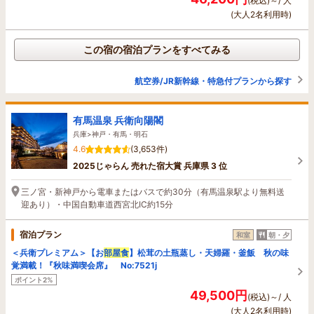
(税込)～/ 人
(大人2名利用時)
この宿の宿泊プランをすべてみる
航空券/JR新幹線・特急付プランから探す
有馬温泉 兵衛向陽閣
兵庫>神戸・有馬・明石
4.6
(3,653件)
2025じゃらん 売れた宿大賞 兵庫県 3 位
三ノ宮・新神戸から電車またはバスで約30分（有馬温泉駅より無料送
迎あり）・中国自動車道西宮北IC約15分
宿泊プラン
和室
朝・夕
＜兵衛プレミアム＞【お
部屋食
】松茸の土瓶蒸し・天婦羅・釜飯 秋の味
覚満載！『秋味満喫会席』 No:7521j
ポイント2%
49,500円
(税込)～/ 人
(大人2名利用時)