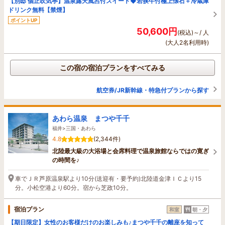
【別邸 個止吹気亭】温泉露天風呂付スイート◆若狭牛付極上懐石＋冷蔵庫
ドリンク無料【禁煙】
ポイントUP
50,600円
(税込)～/ 人
(大人2名利用時)
この宿の宿泊プランをすべてみる
航空券/JR新幹線・特急付プランから探す
あわら温泉 まつや千千
福井>三国・あわら
4.8
(2,344件)
北陸最大級の大浴場と会席料理で温泉旅館ならではの寛ぎ
の時間を♪
車でＪＲ芦原温泉駅より10分(送迎有・要予約)北陸道金津ＩＣより15
分。小松空港より60分。宿から芝政10分。
宿泊プラン
和室
朝・夕
【期日限定】女性のお客様だけのお楽しみも♪まつや千千の離座を知って