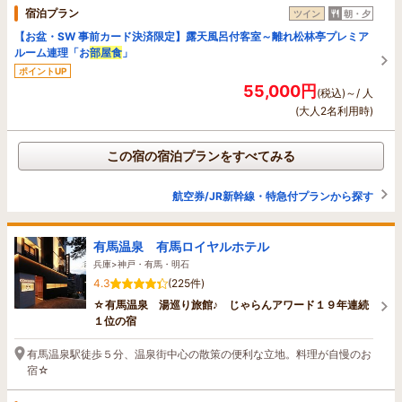
宿泊プラン
ツイン
朝・夕
【お盆・SW 事前カード決済限定】露天風呂付客室～離れ松林亭プレミア
ルーム連理「お
部屋食
」
ポイントUP
55,000円
(税込)～/ 人
(大人2名利用時)
この宿の宿泊プランをすべてみる
航空券/JR新幹線・特急付プランから探す
有馬温泉 有馬ロイヤルホテル
兵庫>神戸・有馬・明石
4.3
(225件)
☆有馬温泉 湯巡り旅館♪ じゃらんアワード１９年連続
１位の宿
有馬温泉駅徒歩５分、温泉街中心の散策の便利な立地。料理が自慢のお
宿☆