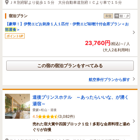
ＪＲ別府駅より徒歩１５分 大分自動車道別府ＩＣより車で１５分
宿泊プラン
和室
朝・夕
【豪華！】伊勢エビお刺身１人１匹付・伊勢エビ味噌汁付会席プラン＜お
部屋食
＞
ポイントUP
23,760円
(税込)～/ 人
(大人2名利用時)
この宿の宿泊プランをすべてみる
航空券付プランから探す
道後プリンスホテル ～あったらいいな、が湧く
湯宿～
愛媛>松山・道後
4.5
(3,082件)
売れた宿大賞中四国ブロック１位！多彩な会席料理と湯め
ぐりが自慢