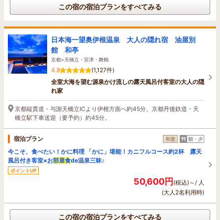
この宿の宿泊プランをすべてみる
日本海一望奥伊根温泉 大人の隠れ宿 油屋別
館 和亭
京都>天橋立・宮津・舞鶴
4.8
(1,127件)
全室大海を望む源泉かけ流しの露天風呂付客室の大人の隠
れ家
京都縦貫道・与謝天橋立ICより伊根方面へ約45分。京都丹後鉄道・天
橋立駅下車送迎（要予約）約45分。
宿泊プラン
和室
朝・夕
今こそ、食べたい！かに料理 「かに」堪能！カニフルコース約2杯 露天
風呂付き客室×お
部屋食
de温泉三昧♪
ポイントUP
50,600円
(税込)～/ 人
(大人2名利用時)
この宿の宿泊プランをすべてみる