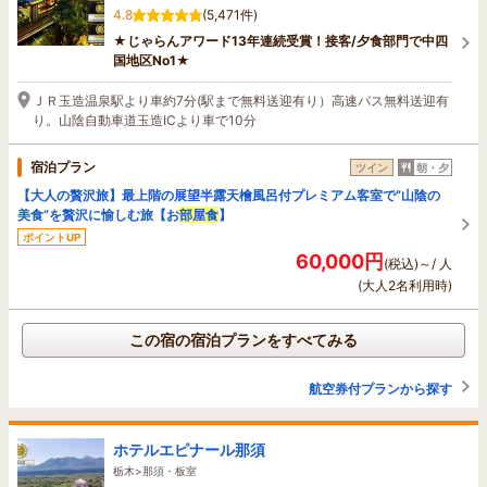
4.8
(5,471件)
★じゃらんアワード13年連続受賞！接客/夕食部門で中四
国地区No1★
ＪＲ玉造温泉駅より車約7分(駅まで無料送迎有り）高速バス無料送迎有
り。山陰自動車道玉造ICより車で10分
宿泊プラン
ツイン
朝・夕
【大人の贅沢旅】最上階の展望半露天檜風呂付プレミアム客室で”山陰の
美食”を贅沢に愉しむ旅【お
部屋食
】
ポイントUP
60,000円
(税込)～/ 人
(大人2名利用時)
この宿の宿泊プランをすべてみる
航空券付プランから探す
ホテルエピナール那須
栃木>那須・板室