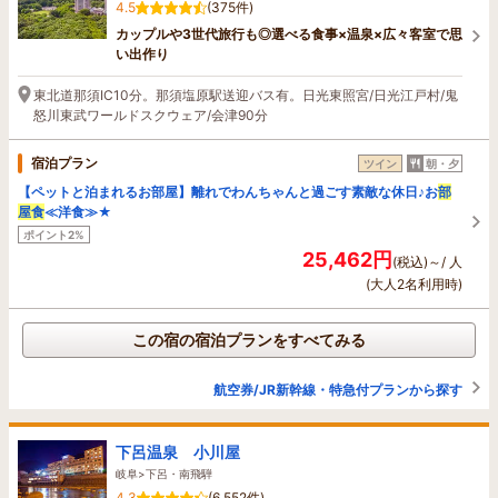
4.5
(375件)
カップルや3世代旅行も◎選べる食事×温泉×広々客室で思
い出作り
東北道那須IC10分。那須塩原駅送迎バス有。日光東照宮/日光江戸村/鬼
怒川東武ワールドスクウェア/会津90分
宿泊プラン
ツイン
朝・夕
【ペットと泊まれるお部屋】離れでわんちゃんと過ごす素敵な休日♪お
部
屋食
≪洋食≫★
ポイント2%
25,462円
(税込)～/ 人
(大人2名利用時)
この宿の宿泊プランをすべてみる
航空券/JR新幹線・特急付プランから探す
下呂温泉 小川屋
岐阜>下呂・南飛騨
4.3
(6,552件)