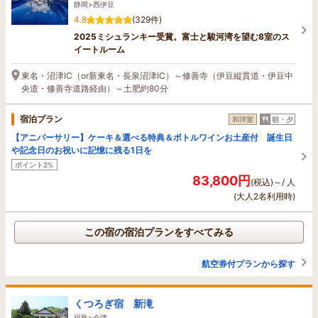
静岡>西伊豆
4.8
(329件)
2025ミシュランキー受賞。富士と駿河湾を望む8室のス
イートルーム
東名・沼津IC（or新東名・長泉沼津IC）～修善寺（伊豆縦貫道・伊豆中
央道・修善寺道路経由）～土肥約80分
宿泊プラン
和洋室
朝・夕
【アニバーサリー】ケーキ＆選べる特典＆ボトルワインお土産付 誕生日
や記念日のお祝いに記憶に残る1日を
ポイント2%
83,800円
(税込)～/ 人
(大人2名利用時)
この宿の宿泊プランをすべてみる
航空券付プランから探す
くつろぎ宿 新滝
福島>会津