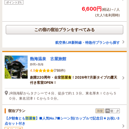
ポイント2%
6,600円
(税込)～/ 人
(大人1名利用時)
この宿の宿泊プランをすべてみる
航空券/JR新幹線・特急付プランから探す
熱海温泉 古屋旅館
静岡>熱海
4.9
(786件)
創業220周年・全室
部屋食
！2026年7月新タイプの露天
付き客室OPEN！
JR熱海駅からタクシーで４分、徒歩で約１３分。東名厚木ＩＣから５
０分。東名沼津ＩＣから５０分。
宿泊プラン
和室
朝・夕
【夕朝食とも
部屋食
】■人気No.7■シーン別/カップルで記念日★お祝い3
点セット付き