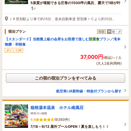
5泉質が堪能できる圧巻の1500坪の風呂、露天で1杯が叶
う♪
ＪＲ登別駅より車で約15分、道央自動車道 登別東ＩＣより約10分。
宿泊プラン
和室
朝・夕
【スタンダード】当館最上級の会席をお部屋で楽しむ
部屋食
プラン／滝本
御膳・和朝食
ポイントUP
37,000円
(税込)～/ 人
(大人2名利用時)
この宿の宿泊プランをすべてみる
航空券/JR新幹線・特急付プランから探す
箱根湯本温泉 ホテル南風荘
神奈川>箱根
4.6
(9,593件)
7/18～9/13 屋外プールOPEN！夏を楽しもう！！