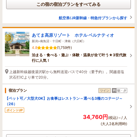
この宿の宿泊プランをすべてみる
航空券/JR新幹線・特急付プランから探す
あてま高原リゾート ホテル ベルナティオ
新潟>南魚沼・十日町・津南（六日町）
4.8
(1,759件)
泊まる・食べる・遊ぶ・体験・温泉が全て叶う★3世代旅
行に人気！
上越新幹線越後湯沢駅から無料送迎バスで40分（要予約）。関越道塩
沢石打ICより車で20分。
宿泊プラン
ツイン
朝・夕
【ペット可／大型犬OK】お食事はレストラン～選べる3種のコテージ～
（26）
ポイントUP
34,760円
(税込)～/ 人
(大人2名利用時)