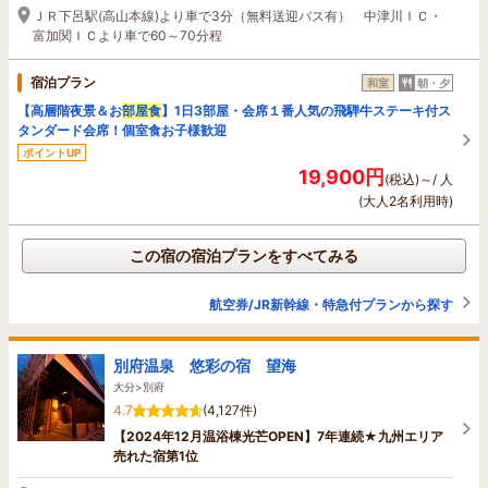
ＪＲ下呂駅(高山本線)より車で3分（無料送迎バス有） 中津川ＩＣ・
富加関ＩＣより車で60～70分程
宿泊プラン
和室
朝・夕
【高層階夜景＆お
部屋食
】1日3部屋・会席１番人気の飛騨牛ステーキ付ス
タンダード会席！個室食お子様歓迎
ポイントUP
19,900円
(税込)～/ 人
(大人2名利用時)
この宿の宿泊プランをすべてみる
航空券/JR新幹線・特急付プランから探す
別府温泉 悠彩の宿 望海
大分>別府
4.7
(4,127件)
【2024年12月温浴棟光芒OPEN】7年連続★九州エリア
売れた宿第1位