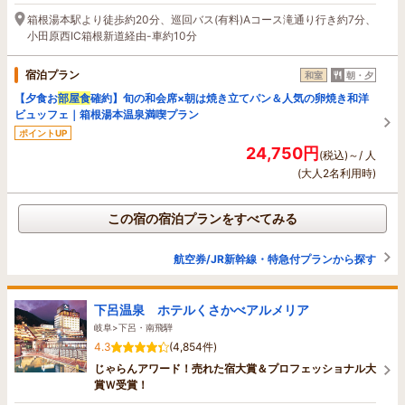
箱根湯本駅より徒歩約20分、巡回バス(有料)Aコース滝通り行き約7分、
小田原西IC箱根新道経由-車約10分
宿泊プラン
和室
朝・夕
【夕食お
部屋食
確約】旬の和会席×朝は焼き立てパン＆人気の卵焼き和洋
ビュッフェ｜箱根湯本温泉満喫プラン
ポイントUP
24,750円
(税込)～/ 人
(大人2名利用時)
この宿の宿泊プランをすべてみる
航空券/JR新幹線・特急付プランから探す
下呂温泉 ホテルくさかべアルメリア
岐阜>下呂・南飛騨
4.3
(4,854件)
じゃらんアワード！売れた宿大賞＆プロフェッショナル大
賞Ｗ受賞！