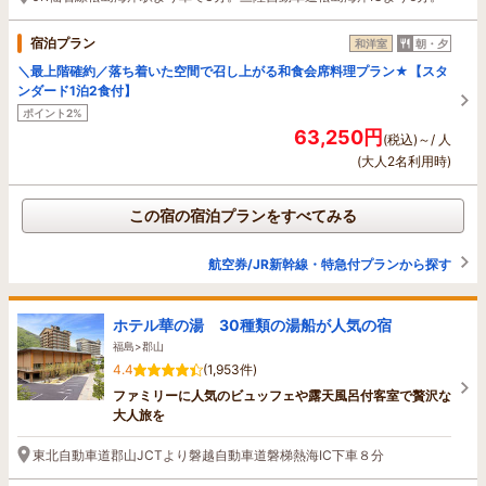
宿泊プラン
和洋室
朝・夕
＼最上階確約／落ち着いた空間で召し上がる和食会席料理プラン★【スタ
ンダード1泊2食付】
ポイント2%
63,250円
(税込)～/ 人
(大人2名利用時)
この宿の宿泊プランをすべてみる
航空券/JR新幹線・特急付プランから探す
ホテル華の湯 30種類の湯船が人気の宿
福島>郡山
4.4
(1,953件)
ファミリーに人気のビュッフェや露天風呂付客室で贅沢な
大人旅を
東北自動車道郡山JCTより磐越自動車道磐梯熱海IC下車８分