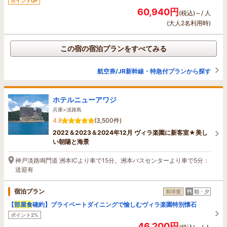
ポイントUP
60,940円
(税込)～/ 人
(大人2名利用時)
この宿の宿泊プランをすべてみる
航空券/JR新幹線・特急付プランから探す
ホテルニューアワジ
兵庫>淡路島
4.8
(3,500件)
2022＆2023＆2024年12月 ヴィラ楽園に新客室★美し
い朝陽と海景
神戸淡路鳴門道 洲本ICより車で15分。洲本バスセンターより車で5分：
送迎有
宿泊プラン
和洋室
朝・夕
【
部屋食
確約】プライベートダイニングで愉しむヴィラ楽園特別懐石
ポイント2%
46,200円