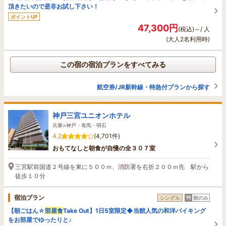
頂きたいので是非お試し下さい！
ポイントUP
47,300円
(税込)～/ 人
(大人2名利用時)
この宿の宿泊プランをすべてみる
航空券/JR新幹線・特急付プランから探す
神戸三宮ユニオンホテル
兵庫>神戸・有馬・明石
4.2
(4,701件)
おもてなしと朝食が自慢の全３０７室
三宮駅前国道２号線を東に５００ｍ、消防署を右折２００ｍ先 駅から
徒歩１０分
宿泊プラン
シングル
朝のみ
【朝ごはん☆
部屋食
Take Out】1日5室限定◆当館人気の和洋バイキング
をお部屋でゆったりと♪