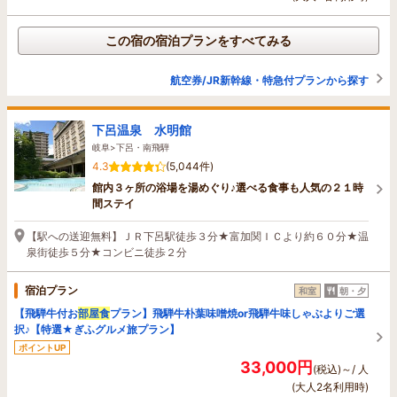
この宿の宿泊プランをすべてみる
航空券/JR新幹線・特急付プランから探す
下呂温泉 水明館
岐阜>下呂・南飛騨
4.3
(5,044件)
館内３ヶ所の浴場を湯めぐり♪選べる食事も人気の２１時
間ステイ
【駅への送迎無料】ＪＲ下呂駅徒歩３分★富加関ＩＣより約６０分★温
泉街徒歩５分★コンビニ徒歩２分
宿泊プラン
和室
朝・夕
【飛騨牛付お
部屋食
プラン】飛騨牛朴葉味噌焼or飛騨牛味しゃぶよりご選
択♪【特選★ぎふグルメ旅プラン】
ポイントUP
33,000円
(税込)～/ 人
(大人2名利用時)