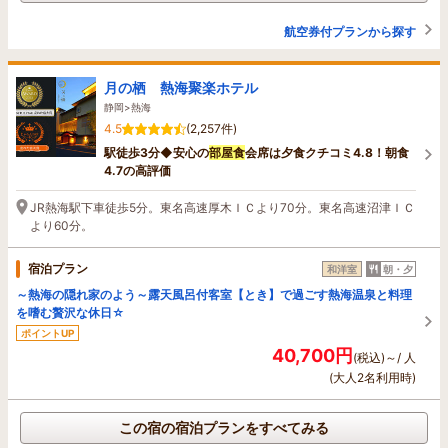
航空券付プランから探す
月の栖 熱海聚楽ホテル
静岡>熱海
4.5
(2,257件)
駅徒歩3分◆安心の
部屋食
会席は夕食クチコミ4.8！朝食
4.7の高評価
JR熱海駅下車徒歩5分。東名高速厚木ＩＣより70分。東名高速沼津ＩＣ
より60分。
宿泊プラン
和洋室
朝・夕
～熱海の隠れ家のよう～露天風呂付客室【とき】で過ごす熱海温泉と料理
を嗜む贅沢な休日☆
ポイントUP
40,700円
(税込)～/ 人
(大人2名利用時)
この宿の宿泊プランをすべてみる