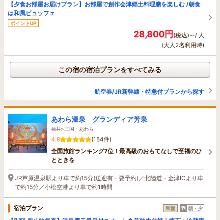
【夕食お部屋お届けプラン】お部屋で創作会津郷土料理膳を楽しむ /朝食
は和風ビュッフェ
ポイントUP
28,800円
(税込)～/ 人
(大人2名利用時)
この宿の宿泊プランをすべてみる
航空券/JR新幹線・特急付プランから探す
あわら温泉 グランディア芳泉
福井>三国・あわら
4.8
(154件)
全国旅館ランキング7位！最高級のおもてなしで至福のひ
とときを
JR芦原温泉駅より車で約15分(送迎有・要予約)／北陸道・金津ICより車
で約15分／小松空港より車で約1時間
宿泊プラン
和室
朝・夕