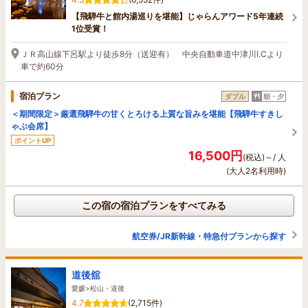
【飛騨牛と館内湯巡りを堪能】じゃらんアワード5年連続
1位受賞！
ＪＲ高山線下呂駅より徒歩8分（送迎有） 中央自動車道中津川I.Cより
車で約60分
宿泊プラン
ダブル
朝・夕
＜期間限定＞厳選飛騨牛の甘くとろける上質な旨みを堪能【飛騨牛すきし
ゃぶ会席】
ポイントUP
16,500円
(税込)～/ 人
(大人2名利用時)
この宿の宿泊プランをすべてみる
航空券/JR新幹線・特急付プランから探す
道後舘
愛媛>松山・道後
4.7
(2,715件)