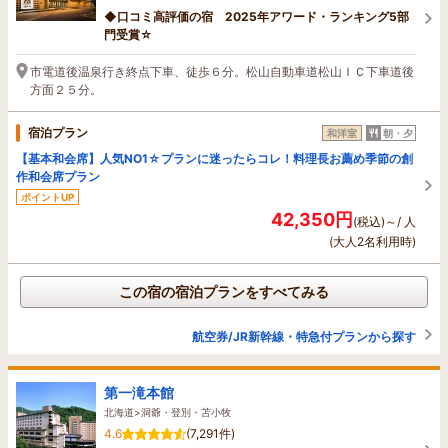
◆口コミ高評価の宿 2025年アワード・ランキング5部
門受賞☆
市電道後温泉行き終点下車、徒歩６分。松山自動車道松山ＩＣ下車道後
方面２５分。
宿泊プラン
和洋室
朝・夕
【基本和会席】人気NO1☆プランに迷ったらコレ！料理長お薦め季節の創
作和会席プラン
ポイントUP
42,350円
(税込)～/ 人
(大人2名利用時)
この宿の宿泊プランをすべてみる
航空券/JR新幹線・特急付プランから探す
第一滝本館
北海道>洞爺・登別・苫小牧
4.6
(7,291件)