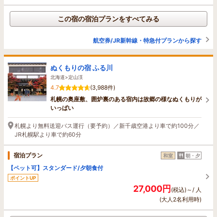
この宿の宿泊プランをすべてみる
航空券/JR新幹線・特急付プランから探す
ぬくもりの宿 ふる川
北海道>定山渓
4.7
(3,988件)
札幌の奥座敷、囲炉裏のある宿内は故郷の様なぬくもりが
いっぱい
札幌より無料送迎バス運行（要予約）／新千歳空港より車で約100分／
JR札幌駅より車で約60分
宿泊プラン
和室
朝・夕
【ペット可】スタンダード/夕朝食付
ポイントUP
27,000円
(税込)～/ 人
(大人2名利用時)