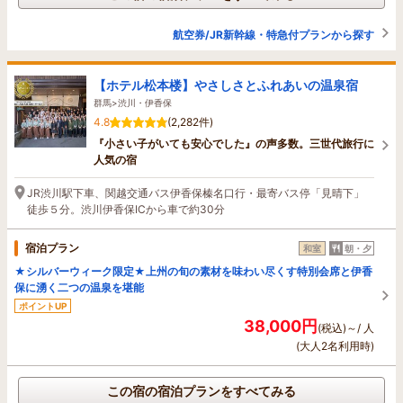
航空券/JR新幹線・特急付プランから探す
【ホテル松本楼】やさしさとふれあいの温泉宿
群馬>渋川・伊香保
4.8
(2,282件)
『小さい子がいても安心でした』の声多数。三世代旅行に
人気の宿
JR渋川駅下車、関越交通バス伊香保榛名口行・最寄バス停「見晴下」
徒歩５分。渋川伊香保ICから車で約30分
宿泊プラン
和室
朝・夕
★シルバーウィーク限定★上州の旬の素材を味わい尽くす特別会席と伊香
保に湧く二つの温泉を堪能
ポイントUP
38,000円
(税込)～/ 人
(大人2名利用時)
この宿の宿泊プランをすべてみる