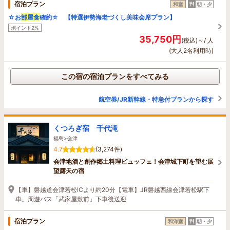
宿泊プラン
和室
朝・夕
☆お
部屋食
確約☆ 【特選伊勢海老づくし美味会席プラン】
ポイント2%
35,750円
(税込)～/ 人
(大人2名利用時)
この宿の宿泊プランをすべてみる
航空券/JR新幹線・特急付プランから探す
くつろぎ宿 千代滝
福島>会津
4.7
(3,274件)
会津地酒と創作郷土料理ビュッフェ！会津城下町を望む展
望露天の宿
【車】磐越道会津若松ICより約20分【電車】JR磐越西線会津若松駅下
車。周遊バス「武家屋敷前」下車後送迎
宿泊プラン
和洋室
朝・夕