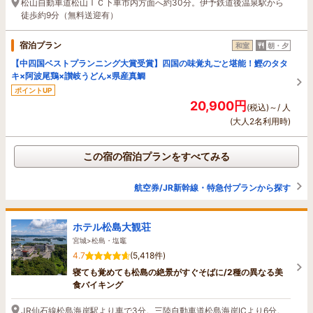
松山自動車道松山ＩＣ下車市内方面へ約30分。伊予鉄道後温泉駅から
徒歩約9分（無料送迎有）
宿泊プラン
和室
朝・夕
【中四国ベストプランニング大賞受賞】四国の味覚丸ごと堪能！鰹のタタ
キ×阿波尾鶏×讃岐うどん×県産真鯛
ポイントUP
20,900円
(税込)～/ 人
(大人2名利用時)
この宿の宿泊プランをすべてみる
航空券/JR新幹線・特急付プランから探す
ホテル松島大観荘
宮城>松島・塩竈
4.7
(5,418件)
寝ても覚めても松島の絶景がすぐそばに/2種の異なる美
食バイキング
JR仙石線松島海岸駅より車で3分。三陸自動車道松島海岸ICより6分。