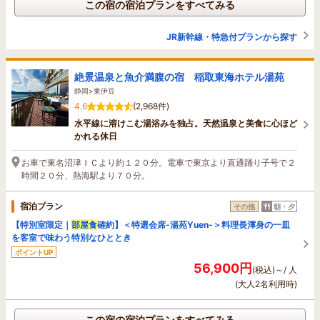
この宿の宿泊プランをすべてみる
JR新幹線・特急付プランから探す
絶景温泉と魚介満腹の宿 稲取東海ホテル湯苑
静岡>東伊豆
4.6
(2,968件)
水平線に溶けこむ湯浴みを独占。天然温泉と美食に心ほど
かれる休日
お車で東名沼津ＩＣより約１２０分。電車で東京より直通踊り子号で２
時間２０分、熱海駅より７０分。
宿泊プラン
その他
朝・夕
【特別室限定｜
部屋食
確約】＜特選会席-湯苑Yuen-＞料理長渾身の一皿
を客室で味わう特別なひととき
ポイントUP
56,900円
(税込)～/ 人
(大人2名利用時)
この宿の宿泊プランをすべてみる