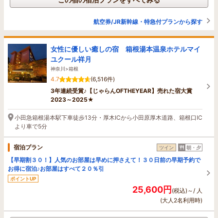
航空券/JR新幹線・特急付プランから探す
女性に優しい癒しの宿 箱根湯本温泉ホテルマイ
ユクール祥月
神奈川>箱根
4.7
(6,516件)
3年連続受賞♪【じゃらんOFTHEYEAR】売れた宿大賞
2023～2025★
小田急箱根湯本駅下車徒歩13分・厚木ICから小田原厚木道路、箱根口IC
より車で5分
宿泊プラン
ツイン
朝・夕
【早期割３０！】人気のお部屋は早めに押さえて！３０日前の早期予約で
お得に宿泊♪お部屋はすべて２０％引
ポイントUP
25,600円
(税込)～/ 人
(大人2名利用時)