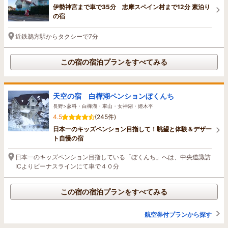
伊勢神宮まで車で35分 志摩スペイン村まで12分 素泊り
の宿
近鉄鵜方駅からタクシーで7分
この宿の宿泊プランをすべてみる
天空の宿 白樺湖ペンションぼくんち
長野>蓼科・白樺湖・車山・女神湖・姫木平
4.5
(245件)
日本一のキッズペンション目指して！眺望と体験＆デザー
ト自慢の宿
日本一のキッズペンション目指している「ぼくんち」へは、中央道諏訪
ICよりビーナスラインにて車で４０分
この宿の宿泊プランをすべてみる
航空券付プランから探す