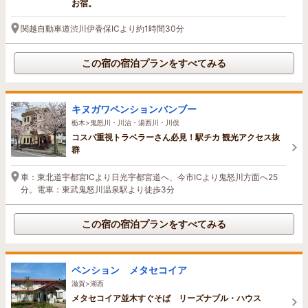
お宿。
関越自動車道渋川伊香保ICより約1時間30分
この宿の宿泊プランをすべてみる
キヌガワペンションバンブー
栃木>鬼怒川・川治・湯西川・川俣
コスパ重視トラベラーさん必見！駅チカ 観光アクセス抜
群
車：東北道宇都宮ICより日光宇都宮道へ、今市ICより鬼怒川方面へ25
分。電車：東武鬼怒川温泉駅より徒歩3分
この宿の宿泊プランをすべてみる
ペンション メタセコイア
滋賀>湖西
メタセコイア並木すぐそば リーズナブル・ハウス