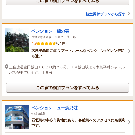
この宿の宿泊プランをすべてみる
航空券付プランから探す
ペンション 綿の実
長野>野沢温泉・木島平・秋山郷
4.9
(64件)
木島平高原に建つ アットホームなペンション♪ゲレンデに
も近い！
上信越道豊田飯山ＩＣより約２０分。ＪＲ飯山駅より木島平村シャトル
バスが出ています。１５分
この宿の宿泊プランをすべてみる
ペンションニュー浜乃荘
沖縄>離島
石垣島の中心市街地にあり、各離島へのアクセスにも便利
です。