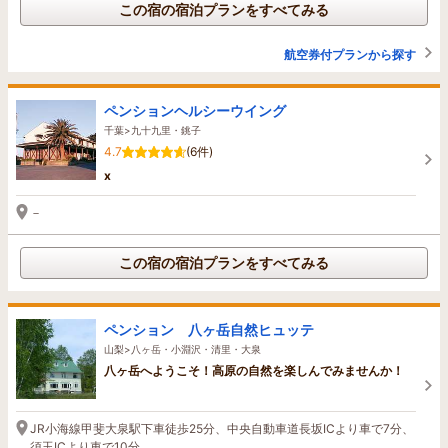
この宿の宿泊プランをすべてみる
航空券付プランから探す
ペンションヘルシーウイング
千葉>九十九里・銚子
4.7
(6件)
x
－
この宿の宿泊プランをすべてみる
ペンション 八ヶ岳自然ヒュッテ
山梨>八ヶ岳・小淵沢・清里・大泉
八ヶ岳へようこそ！高原の自然を楽しんでみませんか！
JR小海線甲斐大泉駅下車徒歩25分、中央自動車道長坂ICより車で7分、
須玉ICより車で10分