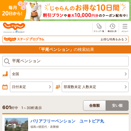
じゃらん
お得な特典をみる
「平尾ペンション」
の検索結果
全国
日付未定
部屋数未定 人数未定
合致順
安い順
601
軒中
1
～
30
軒表示
バリアフリーペンション ユートピア丸
福島>猪苗代・表磐梯