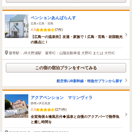
ペンションあんばらんす
広島>広島・宮島
4.5
(7件)
【広島一の温泉街】友達・家族で！広島・宮島・岩国観光
の拠点に！
最寄駅：JR大野浦駅 最寄IC：山陽自動車道 大野IC または 大竹IC
この宿の宿泊プランをすべてみる
航空券/JR新幹線・特急付プランから探す
アクアペンション マリンヴィラ
静岡>伊豆高原
4.5
(271件)
全室海側＆檜風呂付◆温泉と自慢のアクアバーで熱帯魚
と癒し時間を