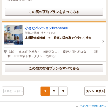
この宿の宿泊プランをすべてみる
小さなペンションBranchee
和歌山>勝浦・串本・すさみ
本州最南端潮岬 ⇒ 静寂の隠れ家で心安らぐ滞在
《車》 串本町(交差点・ 潮岬西入口） 潮岬方面へ約３分 《電
車》JR串本駅下車・タクシーで約5分
この宿の宿泊プランをすべてみる
1
2
3
|< 最初
< 前へ
次へ >
最後 >|
このページのTOPへ
▲