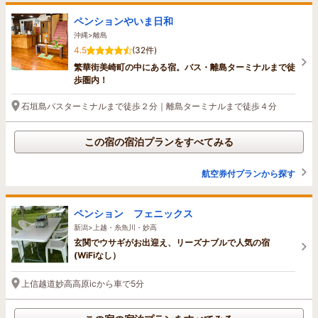
ペンションやいま日和
沖縄>離島
4.5
(32件)
繁華街美崎町の中にある宿。バス・離島ターミナルまで徒
歩圏内！
石垣島バスターミナルまで徒歩２分｜離島ターミナルまで徒歩４分
この宿の宿泊プランをすべてみる
航空券付プランから探す
ペンション フェニックス
新潟>上越・糸魚川・妙高
玄関でウサギがお出迎え、リーズナブルで人気の宿
(WiFiなし）
上信越道妙高高原icから車で5分