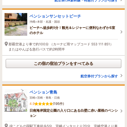
航空券/JR新幹線・特急付プランから探す
ペンションサンセットビーチ
沖縄>本部・名護・国頭
ビーチへ徒歩約1分！観光＆レジャーに便利なわずか5室
のホテル
那覇空港より車で約100分 （カーナビ用マップコード 553 111 851）
またはやんばる急行バスで約2時間半
この宿の宿泊プランをすべてみる
航空券付プランから探す
ペンション青島
宮崎>宮崎・青島・日南
4.9
(195件)
日南海岸国定公園の入り口にある白壁に赤い屋根のペンシ
ョン
JRこどもの国駅下車徒歩5分。宮崎インターより20分、宮崎空港より車