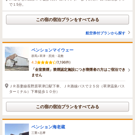
で１5分。
この宿の宿泊プランをすべてみる
航空券付プランから探す
ペンションマイウェー
群馬>草津・尻焼・花敷
4.3
(1,196件)
「全室禁煙」禁煙認定施設につき喫煙者の方はご宿泊でき
ません
ＪＲ吾妻線長野原草津口駅下車、ＪＲ路線バスで２５分（草津温泉バス
ターミナル）下車徒歩１０分）
この宿の宿泊プランをすべてみる
ペンション海老蔵
三重>志摩