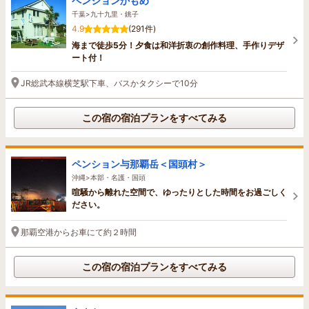
ペンションかもめ
千葉>九十九里・銚子
4.9
(291件)
海まで徒歩5分！夕食は和洋折衷の創作料理、手作りデザ
ート付！
JR総武本線横芝駅下車、バスかタクシーで10分
この宿の宿泊プランをすべてみる
ペンション与那覇岳＜国頭村＞
沖縄>本部・名護・国頭
喧騒から離れた空間で、ゆったりとした時間をお過ごしく
ださい。
那覇空港からお車にて約２時間
この宿の宿泊プランをすべてみる