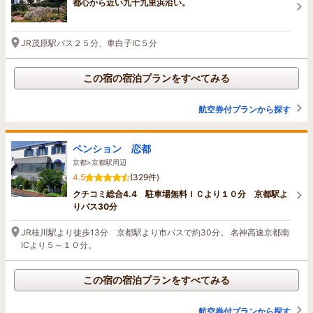
都心から近い九十九里浜沿い。
JR茂原駅バス２５分、車白子IC５分
この宿の宿泊プランをすべてみる
航空券付プランから探す
ペンション 恋都
京都>京都駅周辺
4.5
(329件)
クチコミ総合4.4 駐車場無料ＩＣより１０分 京都駅よ
りバス30分
JR桂川駅より徒歩13分 京都駅より市バスで約30分。 名神高速京都南
ICより５～１０分。
この宿の宿泊プランをすべてみる
航空券付プランから探す