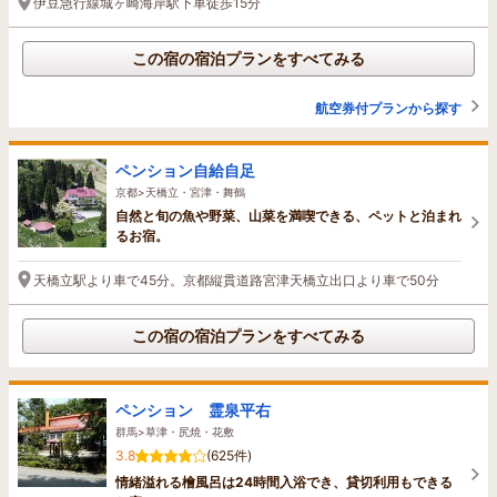
伊豆急行線城ヶ崎海岸駅下車徒歩15分
この宿の宿泊プランをすべてみる
航空券付プランから探す
ペンション自給自足
京都>天橋立・宮津・舞鶴
自然と旬の魚や野菜、山菜を満喫できる、ペットと泊まれ
るお宿。
天橋立駅より車で45分。京都縦貫道路宮津天橋立出口より車で50分
この宿の宿泊プランをすべてみる
ペンション 霊泉平右
群馬>草津・尻焼・花敷
3.8
(625件)
情緒溢れる檜風呂は24時間入浴でき、貸切利用もできる