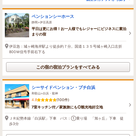
ペンションシーホース
静岡>伊豆高原
平日は更にお得！お一人様でもレジャーにビジネスに素泊
まりの宿
伊豆急：城ヶ崎海岸駅より徒歩約７分。国道１３５号城ヶ崎入口左折
800Ｍ信号手前右下る
この宿の宿泊プランをすべてみる
シーサイドペンション・プチ白浜
和歌山>白浜・龍神
4.8
(100件)
7室キッチン付／家族旅にも◎観光地好立地
ＪＲ紀勢本線「白浜駅」下車 バス：①乗り場 「旭ヶ丘」下車 徒
歩3分