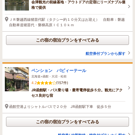
会津観光の前線基地・アウトドアの定宿にリーズナブル価
格で提供
ＪＲ磐越西線猪苗代駅（タクシー約１０分又はお迎え） 自動車：磐越
自動車道猪苗代・磐梯高原ＩＣ１０ｋｍ
この宿の宿泊プランをすべてみる
航空券付プランから探す
ペンション パピィーテール
北海道>函館・大沼・松前
4.2
(157件)
JR函館駅・バス乗り場・最寄電停徒歩５分。観光にアク
セス良好な宿
函館空港よりシャトルバスで２０分 JR函館駅下車 徒歩５分
この宿の宿泊プランをすべてみる