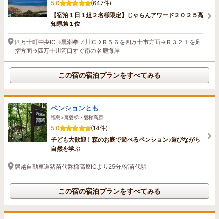
5.0
(647件)
【宿泊１日１組２名様限定】じゃらんアワード２０２５高
知県第１位
四万十町中央IC→黒潮拳ノ川IC→Ｒ５６を四万十市方面→Ｒ３２１を足
摺方面→四万十川河口すぐ南の名鹿海岸
この宿の宿泊プランをすべてみる
ペンションとも
福島>裏磐梯・磐梯高原
5.0
(14件)
子ども大歓迎！森のお庭で遊べるペンション♪遊びながら
自然を学ぶ
磐越自動車道猪苗代磐梯高原ICより25分/猪苗代駅
この宿の宿泊プランをすべてみる