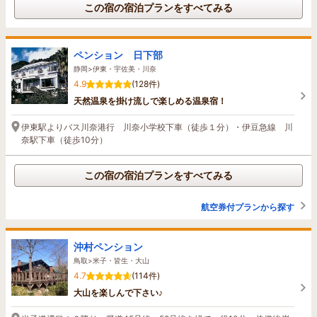
この宿の宿泊プランをすべてみる
ペンション 日下部
静岡>伊東・宇佐美・川奈
4.9
(128件)
天然温泉を掛け流しで楽しめる温泉宿！
伊東駅よりバス川奈港行 川奈小学校下車（徒歩１分）・伊豆急線 川
奈駅下車（徒歩10分）
この宿の宿泊プランをすべてみる
航空券付プランから探す
沖村ペンション
鳥取>米子・皆生・大山
4.7
(114件)
大山を楽しんで下さい♪