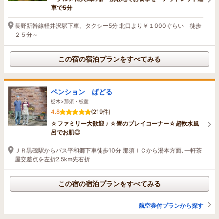
車で5分
長野新幹線軽井沢駅下車、タクシー5分 北口より￥１000ぐらい 徒歩
２５分～
この宿の宿泊プランをすべてみる
ペンション ぱどる
栃木>那須・板室
4.8
(219件)
☆ファミリー大歓迎 ♪ ☆畳のプレイコーナー☆超軟水風
呂でお肌◎
ＪＲ黒磯駅からバス平和郷下車徒歩10分 那須ＩＣから湯本方面､一軒茶
屋交差点を左折2.5km先右折
この宿の宿泊プランをすべてみる
航空券付プランから探す