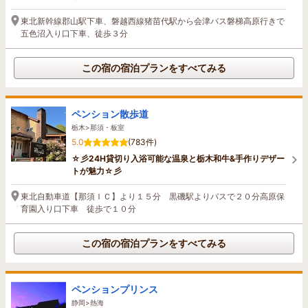
東北新幹線郡山駅下車、磐越西線猪苗代駅から会津バス磐梯高原行きで
五色沼入り口下車、徒歩３分
この宿の宿泊プランをすべてみる
ペンション散歩道
栃木>那須・板室
5.0
(783件)
☆彡24H貸切り入浴可能な温泉と栃木和牛&手作りデザー
トが魅力☆彡
東北自動車道【那須ＩＣ】より１５分 黒磯駅よりバスで２０分高原保
育園入り口下車 徒歩で１０分
この宿の宿泊プランをすべてみる
ペンションプリンス
静岡>熱海