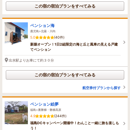
この宿の宿泊プランをすべてみる
ペンション海
鹿児島>北薩・川内
5.0
(40件)
新築オープン！1日2組限定の海と丘と風車の見える戸建
てペンション
出水駅よりお車にて約３０分
この宿の宿泊プランをすべてみる
航空券付プランから探す
ペンション絵夢
福島>裏磐梯・磐梯高原
4.9
(244件)
福島DCキャンペーン開催中！わんこと一緒に旅を楽しも
う！