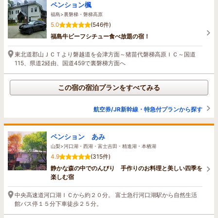
ペンション楓
福島>裏磐梯・磐梯高原
5.0
(546件)
福島牛ビーフシチュー食べ放題の宿！
東北道郡山ＪＣＴより磐越道を会津方面～猪苗代磐梯高原ＩＣ～国道
115、県道2経由、国道459で裏磐梯方面へ
この宿の宿泊プランをすべてみる
航空券/JR新幹線・特急付プランから探す
ペンション あみ
山梨>河口湖・西湖・富士吉田・精進湖・本栖湖
4.9
(315件)
静かな森の中でのんびり 手作りのお料理と美しい四季を
楽しむ宿
中央高速道河口湖ＩＣから約２０分。 富士急行河口湖駅から自然生活
館バス停１５分下車徒歩２５分。