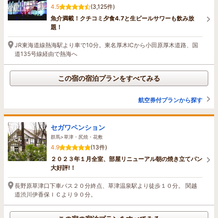
4.5
(3,125件)
魚介満載！クチコミ夕食4.7と生ビールサワーも飲み放
題！
JR東海道線熱海駅より車で10分。東名厚木ICから小田原厚木道路、国
道135号線経由で熱海へ
この宿の宿泊プランをすべてみる
航空券付プランから探す
セガワペンション
群馬>草津・尻焼・花敷
4.9
(13件)
２０２３年１月全室、部屋リニューアル朝の焼き立てパン
大好評!！
長野原草津口下車バス２０分終点、草津温泉駅より徒歩１０分。 関越
道渋川伊香保ＩＣより９０分。