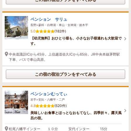
ペンション サリュ
長野>蓼科・白樺湖・車山・女神湖・姫木平
5.0
(182件)
【幼児無料】おひとり様も、小さなお子様連れも大歓迎で
す。
中央道諏訪ICから45分。上信越道佐久ICから65分。JR中央本線茅野駅
下車、バスで車山高原。
この宿の宿泊プランをすべてみる
ペンションむってぃ
岩手>安比・八幡平・二戸
4.8
(520件)
美味しいお食事とほっとなおもてなし、四季折々、露天風
呂の宿。
松尾八幡平インター １０分 安代インター 15分