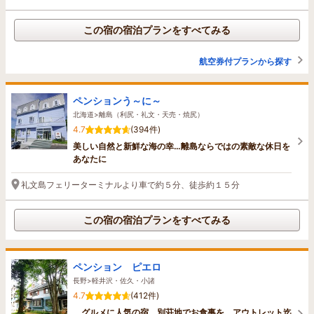
この宿の宿泊プランをすべてみる
航空券付プランから探す
ペンションう～に～
北海道>離島（利尻・礼文・天売・焼尻）
4.7
(394件)
美しい自然と新鮮な海の幸…離島ならではの素敵な休日を
あなたに
礼文島フェリーターミナルより車で約５分、徒歩約１５分
この宿の宿泊プランをすべてみる
ペンション ピエロ
長野>軽井沢・佐久・小諸
4.7
(412件)
グルメに人気の宿 別荘地でお食事を アウトレット迄