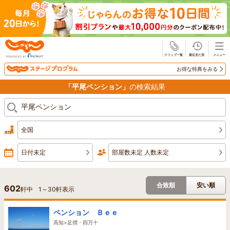
じゃらん
お得な特典をみる
「平尾ペンション」
の検索結果
全国
日付未定
部屋数未定 人数未定
合致順
安い順
602
軒中
1
～
30
軒表示
ペンション Ｂｅｅ
高知>足摺・四万十