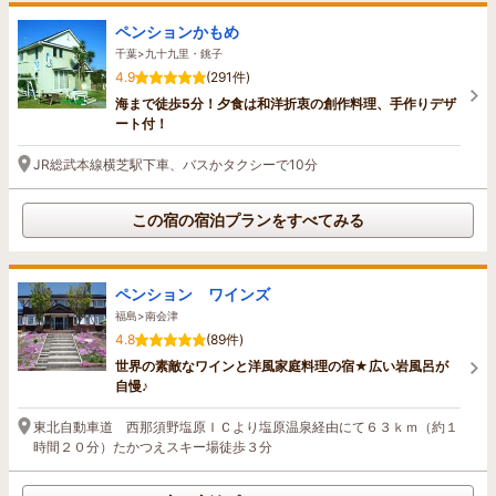
ペンションかもめ
千葉>九十九里・銚子
4.9
(291件)
海まで徒歩5分！夕食は和洋折衷の創作料理、手作りデザ
ート付！
JR総武本線横芝駅下車、バスかタクシーで10分
この宿の宿泊プランをすべてみる
ペンション ワインズ
福島>南会津
4.8
(89件)
世界の素敵なワインと洋風家庭料理の宿★広い岩風呂が
自慢♪
東北自動車道 西那須野塩原ＩＣより塩原温泉経由にて６３ｋｍ（約１
時間２０分）たかつえスキー場徒歩３分