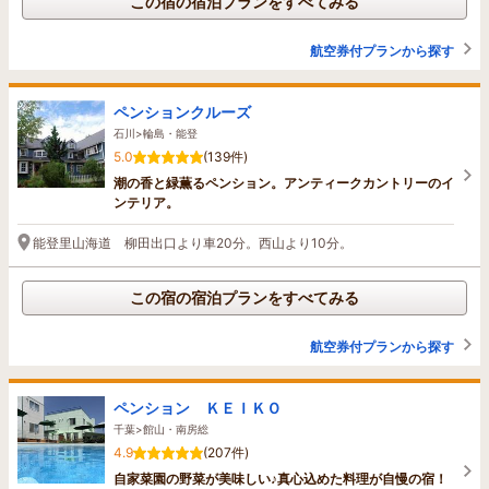
この宿の宿泊プランをすべてみる
航空券付プランから探す
ペンションクルーズ
石川>輪島・能登
5.0
(139件)
潮の香と緑薫るペンション。アンティークカントリーのイ
ンテリア。
能登里山海道 柳田出口より車20分。西山より10分。
この宿の宿泊プランをすべてみる
航空券付プランから探す
ペンション ＫＥＩＫＯ
千葉>館山・南房総
4.9
(207件)
自家菜園の野菜が美味しい♪真心込めた料理が自慢の宿！