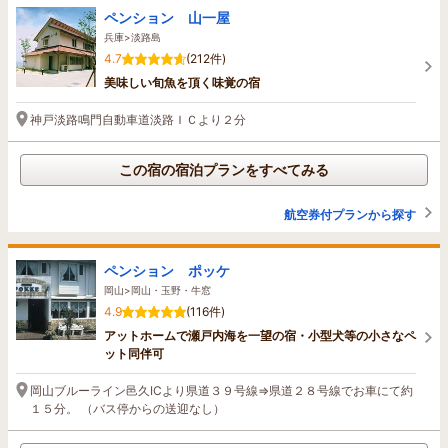
ペンション 山一屋
兵庫>淡路島
4.7
(212件)
美味しい旬魚を頂く味覚の宿
神戸淡路鳴門自動車道淡路ＩＣより２分
この宿の宿泊プランをすべてみる
航空券付プランから探す
ペンション ポッケ
岡山>岡山・玉野・牛窓
4.9
(116件)
アットホームで瀬戸内海を一望の宿・小型犬等の小さなペ
ット同伴可
岡山ブルーライン邑久ICより県道３９号線⇒県道２８号線でお車にて約
１５分。 （バス停からの送迎なし）