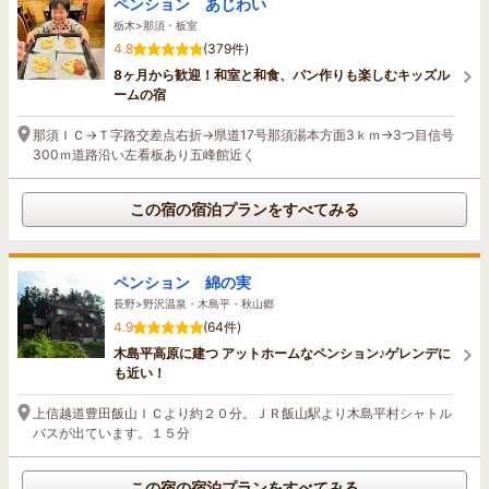
ペンション あじわい
栃木>那須・板室
4.8
(379件)
8ヶ月から歓迎！和室と和食、パン作りも楽しむキッズル
ームの宿
那須ＩＣ→Ｔ字路交差点右折→県道17号那須湯本方面3ｋｍ→3つ目信号
300ｍ道路沿い左看板あり五峰館近く
この宿の宿泊プランをすべてみる
ペンション 綿の実
長野>野沢温泉・木島平・秋山郷
4.9
(64件)
木島平高原に建つ アットホームなペンション♪ゲレンデに
も近い！
上信越道豊田飯山ＩＣより約２０分。ＪＲ飯山駅より木島平村シャトル
バスが出ています。１５分
この宿の宿泊プランをすべてみる