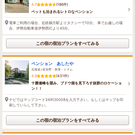
4.7
(186件)
ペットも泊まれるレトロなペンション
電車ご利用の場合、近鉄鵜方駅よりタクシーで10分。 車でお越しの場
合、伊勢自動車道伊勢西ICより45分。
この宿の宿泊プランをすべてみる
ペンション あしたや
北海道>富良野・美瑛・トマム
4.9
(431件)
十勝連峰を望み、ブドウ畑を見下ろす抜群のロケーショ
ン！！
ナビではマップコード349120008を入力下さい。もしくはマップを印
刷していらして下さい。
この宿の宿泊プランをすべてみる