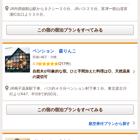
JR内房線館山駅からタクシー２０分、JRバス２５分。富津ー館山道富
浦IC出口より３０分。
この宿の宿泊プランをすべてみる
ペンション 森りんこ
宮城>鳴子・大崎
4.9
(217件)
自然木が印象的な宿。ひと手間加えた料理は◎、天然温泉
の貸切可
JR鳴子温泉駅下車、バス約４０分ペンション村下車１分。東北道古川
ICよりR47、R108で約50分。
この宿の宿泊プランをすべてみる
航空券付プランから探す