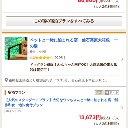
86,800円
(税込)～/ 人
(大人2名利用時)
この宿の宿泊プランをすべてみる
ペットと一緒に泊まれる宿 仙石高原大箱根 一
の湯
神奈川>箱根
4.0
(929件)
ドッグラン併設！わんちゃん同伴OK！天然温泉の露天風
呂は貸切可！
箱根登山鉄道より桃源台行きバス35分、仙石高原下車徒歩10分。
宿泊プラン
和室
朝・夕
【人気のスタンダードプラン】大切なワンちゃんと一緒に泊まれる宿 創
作和食 1泊2食付プラン
ポイント2%
13,673円
(税込)～/ 人
(大人2名利用時)