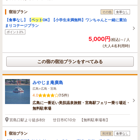
宿泊プラン
その他
食事なし
【食事なし】【
ペット
OK】【小学生未満無料】ワンちゃんと一緒に素泊
まりコテージプラン
ポイント2%
5,000円
(税込)～/ 人
(大人4名利用時)
この宿の宿泊プランをすべてみる
みやじま庵廣島
広島>広島・宮島
4.0
(15件)
広島に一番近い美肌温泉旅館・宮島駅フェリー乗り場近・
無料駐車場
宮島口駅より徒歩8分 廿日市IC10分 【無料駐車場有】
宿泊プラン
和洋室
食事なし