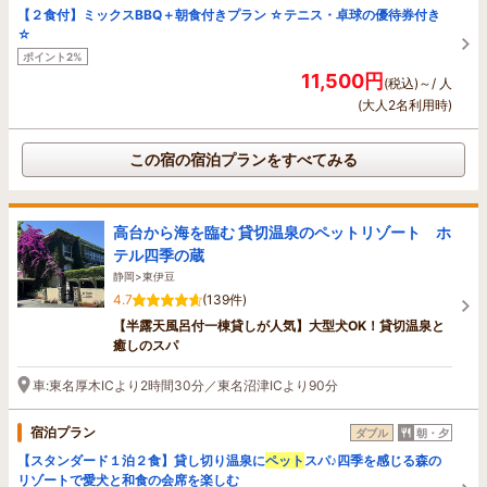
【２食付】ミックスBBQ＋朝食付きプラン ☆テニス・卓球の優待券付き
☆
ポイント2%
11,500円
(税込)～/ 人
(大人2名利用時)
この宿の宿泊プランをすべてみる
高台から海を臨む 貸切温泉のペットリゾート ホ
テル四季の蔵
静岡>東伊豆
4.7
(139件)
【半露天風呂付一棟貸しが人気】大型犬OK！貸切温泉と
癒しのスパ
車:東名厚木ICより2時間30分／東名沼津ICより90分
宿泊プラン
ダブル
朝・夕
【スタンダード１泊２食】貸し切り温泉に
ペット
スパ♪四季を感じる森の
リゾートで愛犬と和食の会席を楽しむ