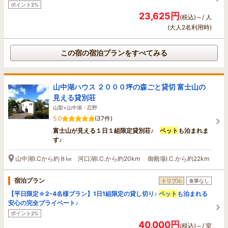
ポイント2%
23,625円
(税込)～/ 人
(大人2名利用時)
この宿の宿泊プランをすべてみる
山中湖ハウス ２０００坪の森ごと貸切 富士山の
見える貸別荘
山梨>山中湖・忍野
5.0
(37件)
富士山が見える１日１組限定貸別荘♪
ペット
も泊まれま
す♪
山中湖I.Cから約８㎞ 河口湖I.C.から約20km 御殿場I.C.から約22km
宿泊プラン
トリプル
食事なし
【平日限定☆2-4名様プラン】1日1組限定の貸し切り♪
ペット
も泊まれる
安心の完全プライベート♪
ポイント2%
40,000円
(税込)～/ 室