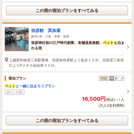
この宿の宿泊プランをすべてみる
弥彦館 冥加屋
新潟>燕・三条・岩室・弥彦
弥彦神社前の江戸時代創業、老舗温泉旅館。
ペット
も泊ま
れる宿
上越新幹線燕三条駅乗換、弥彦線弥彦駅より徒歩１５分。北陸道三条燕
ICよりR２８９経由車３０分。
宿泊プラン
和室
朝・夕
ペット
と一緒に泊まろうプラン
ポイント2%
16,500円
(税込)～/ 人
(大人2名利用時)
この宿の宿泊プランをすべてみる