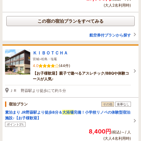
(大人2名利用時)
この宿の宿泊プランをすべてみる
航空券付プランから探す
ＫＩＢＯＴＣＨＡ
宮城>松島・塩竈
4.0
(44件)
【お子様歓迎】親子で遊べるアスレチック/BBQや体験コ
ースが人気♪
ＪＲ 野蒜駅より徒歩にて約５分
宿泊プラン
その他
食事なし
素泊まり JR野蒜駅より徒歩8分＆
大浴場
完備！小学校リノベの体験型宿泊
施設♪【お子様歓迎】
ポイント2%
8,400円
(税込)～/ 人
(大人4名利用時)