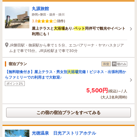
丸源旅館
静岡>磐田・袋井・掛川
3.8
(8件)
屋上テラスと
大浴場
あり♪
ペット
同伴可で観光やイベント
利用にも！
JR磐田駅・御厨駅から車で１５分、エコパアリーナ・ヤマハスタジア
ムまで車で15分。JR浜松駅まで車で30分
宿泊プラン
和室
朝のみ
【無料朝食付き】屋上テラス・男女別
大浴場
完備！ビジネス・出張利用か
らファミリーでの利用まで大歓迎♪
ポイント2%
5,500円
(税込)～/ 人
(大人2名利用時)
この宿の宿泊プランをすべてみる
光徳温泉 日光アストリアホテル