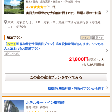
栃木>日光・霧降高原・奥日光・中禅寺湖・今市
4.2
(519件)
奥日光の緑豊かな大自然に囲まれた、戦場ヶ原の一軒宿
東武日光駅または、ＪＲ日光駅下車、路線バス湯元温泉行き（光徳経
由）で約70分
宿泊プラン
ツイン
朝・夕
【
ペット
可 修学旅行生同宿日プラン】温泉貸切時間があります。ワンちゃ
んと泊まれるお部屋プラン
ポイント2%
21,800円
(税込)～/ 人
(大人2名利用時)
この宿の宿泊プランをすべてみる
航空券/JR新幹線・特急付プランから探す
ホテルルートイン御前崎
静岡>焼津・御前崎