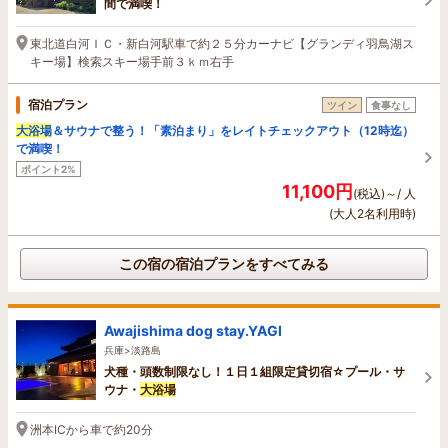
間で満喫！
東北道白河ＩＣ・新白河駅車で約２５分カーナビ【グランディ羽鳥湖ス
キー場】検索スキー場手前３ｋｍ右手
宿泊プラン
ツイン
食事なし
大浴場
＆サウナで整う！「素泊まり」をレイトチェックアウト（12時迄）
で満喫！
ポイント2%
11,100円
(税込)～/ 人
(大人2名利用時)
この宿の宿泊プランをすべてみる
Awajishima dog stay.YAGI
兵庫>淡路島
犬種・頭数制限なし！１日１組限定貸切宿☆プール・サ
ウナ・
大浴場
洲本ICから車で約20分