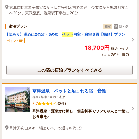
東北自動車道宇都宮ICから日光宇都宮有料道路、今市ICから鬼怒川方面
へ20分。東武鬼怒川温泉駅下車徒歩20分
宿泊プラン
和室
朝・夕
【訳あり】眺めは2の次・3の次
ペット
同室・和室８畳【鶏頂】プラン
ポイントUP
18,700円
(税込)～/ 人
(大人2名利用時)
この宿の宿泊プランをすべてみる
草津温泉 ペットと泊まれる宿 音雅
群馬>草津・尻焼・花敷
3.7
(8件)
草津温泉・源泉かけ流し！個室料亭でワンちゃんと一緒に
お食事を♪
草津天狗山スキー場よりベルツ通りを約5分。