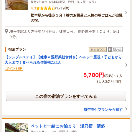
長野>松本市（松本駅周辺・浅間・美ヶ原・塩尻）
4.3
(1,719件)
松本駅から徒歩１分！檜のお風呂と人気の朝ごはんが自慢
の宿。
JR松本駅より左手並び４件目。徒歩１分。 長野道松本ＩＣより、約１
０分。
宿泊プラン
セミダブル
朝のみ
【シンプルステイ】【健康☆温野菜朝食付き】ヘルシー重視！子どもから
大人まで！食べられる信州朝ごはん
ポイントUP
5,700円
(税込)～/ 人
(大人2名利用時)
この宿の宿泊プランをすべてみる
航空券付プランから探す
ペットと一緒にお泊まり 湯乃宿 清盛
栃木>鬼怒川・川治・湯西川・川俣