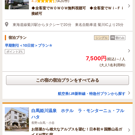
4.3
(420件)
◆全客室でＷＯＷＯＷ無料視聴可 ◆全客室でＷｉ-Ｆｉ
接続可
東海道線菊川駅からタクシーで20分 東名自動車道 菊川ICより25分
宿泊プラン
シングル
朝のみ
早期割引＜10日前＞プラン☆
ポイント2%
7,500円
(税込)～/ 人
(大人1名利用時)
この宿の宿泊プランをすべてみる
航空券/JR新幹線・特急付プランから探す
白馬姫川温泉 ホテル ラ・モンターニュ・フル
ハタ
長野>白馬・小谷
お部屋から雄大なアルプスを望む！日本初☆国際山岳ガ
イドが営む宿