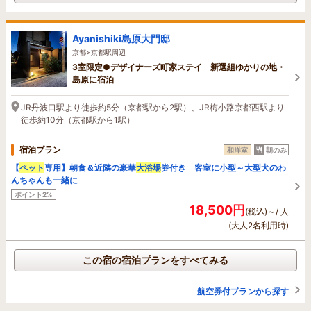
Ayanishiki島原大門邸
京都>京都駅周辺
3室限定●デザイナーズ町家ステイ 新選組ゆかりの地・
島原に宿泊
JR丹波口駅より徒歩約5分（京都駅から2駅）、JR梅小路京都西駅より
徒歩約10分（京都駅から1駅）
宿泊プラン
和洋室
朝のみ
【
ペット
専用】朝食＆近隣の豪華
大浴場
券付き 客室に小型～大型犬のわ
んちゃんも一緒に
ポイント2%
18,500円
(税込)～/ 人
(大人2名利用時)
この宿の宿泊プランをすべてみる
航空券付プランから探す