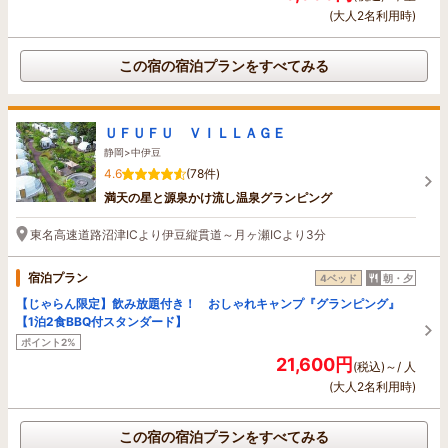
(大人2名利用時)
この宿の宿泊プランをすべてみる
ＵＦＵＦＵ ＶＩＬＬＡＧＥ
静岡>中伊豆
4.6
(78件)
満天の星と源泉かけ流し温泉グランピング
東名高速道路沼津ICより伊豆縦貫道～月ヶ瀬ICより3分
宿泊プラン
4ベッド
朝・夕
【じゃらん限定】飲み放題付き！ おしゃれキャンプ『グランピング』
【1泊2食BBQ付スタンダード】
ポイント2%
21,600円
(税込)～/ 人
(大人2名利用時)
この宿の宿泊プランをすべてみる