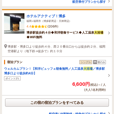
航空券付プランから探す
ホテルアクティブ！博多
福岡>福岡市（博多駅周辺・天神周辺）
4.4
(206件)
博多駅徒歩約４分◆和洋朝食サービス◆人工温泉
大浴場
◆WiFi無料
博多駅・博多口より徒歩約４分、西２０番出口からは徒歩約２分、福岡
空港駅より（地下鉄→徒歩で）約１０分
宿泊プラン
シングル
朝のみ
ウェルカムプラン！【和洋ビュッフェ朝食無料／人工温泉
大浴場
／博多駅
博多口より徒歩約4分】
ポイント2%
6,600円
(税込)～/ 人
(大人1名利用時)
この宿の宿泊プランをすべてみる
航空券/JR新幹線・特急付プランから探す