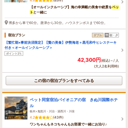
4.6
(85件)
【オールインクルーシブ】海の幸満載の美食や絶景を
ペッ
ト
と一緒に
博多から車で60分。唐津から30分。ハウステンボスまで60分。
宿泊プラン
ダブル
朝・夕
【繁忙期×事前決済限定】【贅の美食】伊勢海老＋黒毛和牛ヒレステーキ
付き＜オールインクルーシブ＞
ポイント2%
42,300円
(税込)～/ 人
(大人2名利用時)
この宿の宿泊プランをすべてみる
ペット同室宿泊パイオニアの宿 きぬ川国際ホテ
ル
栃木>鬼怒川・川治・湯西川・川俣
4.2
(43件)
ワンちゃんもネコちゃんもお部屋で一緒にお泊り♪