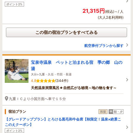
ポイント2%
21,315円
(税込)～/ 人
(大人2名利用時)
この宿の宿泊プランをすべてみる
航空券付プランから探す
宝泉寺温泉 ペットと泊まれる宿 季の郷 山の
湯
大分>九重・久住・竹田・長湯
4.8
(344件)
天然温泉洞窟風呂★自然広がる秘境～地の物を食す～
九重ＩＣより小国方面へ車で１５分
宿泊プラン
和室
朝・夕
【グレードアッププラン】とろける黒毛和牛会席【秋限定！温泉×絶景こ
このえクーポン】
ポイント2%