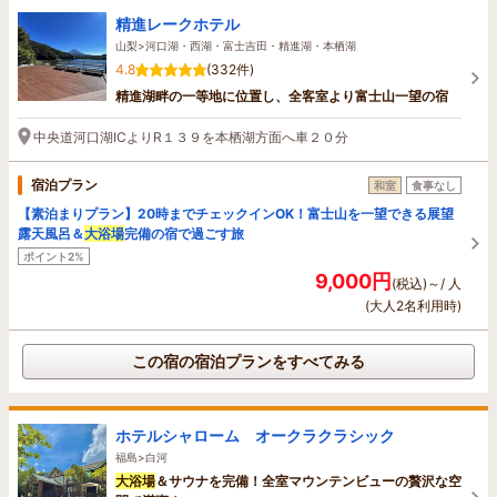
精進レークホテル
山梨>河口湖・西湖・富士吉田・精進湖・本栖湖
4.8
(332件)
精進湖畔の一等地に位置し、全客室より富士山一望の宿
中央道河口湖ICよりR１３９を本栖湖方面へ車２０分
宿泊プラン
和室
食事なし
【素泊まりプラン】20時までチェックインOK！富士山を一望できる展望
露天風呂＆
大浴場
完備の宿で過ごす旅
ポイント2%
9,000円
(税込)～/ 人
(大人2名利用時)
この宿の宿泊プランをすべてみる
ホテルシャローム オークラクラシック
福島>白河
大浴場
＆サウナを完備！全室マウンテンビューの贅沢な空