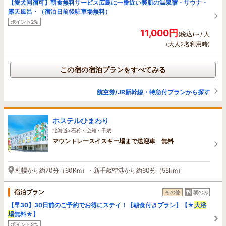
【愛犬同宿可】朝食無料サービス広島に一番近い美肌の温泉宿・サウナ・
露天風呂・（宿泊日前後駐車場無料）
ポイント2%
11,000円
(税込)～/ 人
(大人2名利用時)
この宿の宿泊プランをすべてみる
航空券/JR新幹線・特急付プランから探す
ホステルひまわり
北海道>石狩・空知・千歳
マウントレースイスキー場まで送迎車 無料
札幌から約70分（60Km）・新千歳空港から約60分（55km）
宿泊プラン
その他
朝のみ
【早30】30日前のご予約でお得にステイ！【朝食付きプラン】【★
大浴
場
無料★】
ポイント2%