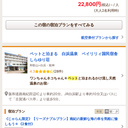
22,800円
(税込)～/ 人
(大人2名利用時)
この宿の宿泊プランをすべてみる
航空券付プランから探す
ペットと泊まる 白浜温泉 ベイリリィ国民宿舎
しらゆり荘
和歌山>白浜・龍神
4.3
(28件)
ワンちゃんネコちゃん☆
ペット
と泊まれるかけ流し天然
温泉のお宿♪
阪和道路南紀田辺ICより車約20分。JR白浜駅より車約10分又はバスに
て「古賀浦バス停」より徒歩5分。
宿泊プラン
和室
朝・夕
《じゃらん限定》【リーズナブルプラン】南紀の新鮮な海の幸を気軽に愉
しもう☆《2食付》