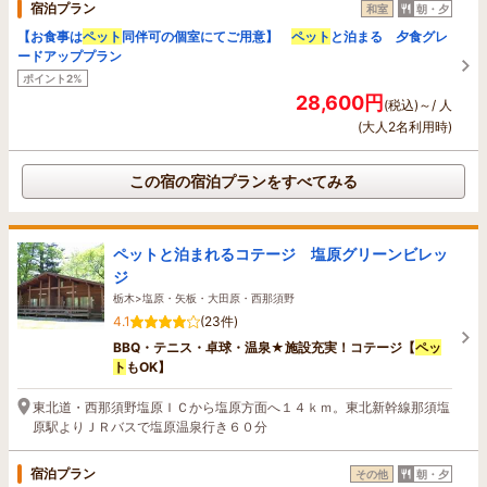
宿泊プラン
和室
朝・夕
【お食事は
ペット
同伴可の個室にてご用意】
ペット
と泊まる 夕食グレ
ードアッププラン
ポイント2%
28,600円
(税込)～/ 人
(大人2名利用時)
この宿の宿泊プランをすべてみる
ペットと泊まれるコテージ 塩原グリーンビレッ
ジ
栃木>塩原・矢板・大田原・西那須野
4.1
(23件)
BBQ・テニス・卓球・温泉★施設充実！コテージ【
ペッ
ト
もOK】
東北道・西那須野塩原ＩＣから塩原方面へ１４ｋｍ。東北新幹線那須塩
原駅よりＪＲバスで塩原温泉行き６０分
宿泊プラン
その他
朝・夕