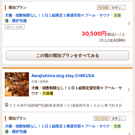
宿泊プラン
その他
食事なし
犬種・頭数制限なし！１日１組限定１棟貸切宿☆プール・サウナ・
大浴
場
・囲炉完備
ポイント2%
30,500円
(税込)～/ 人
(大人2名利用時)
この宿の宿泊プランをすべてみる
Awajishima dog stay.CHIKUSA
兵庫>淡路島
犬種・頭数制限なし！１日１組限定貸切宿☆プール・サ
ウナ・
大浴場
Ｅ２８神戸淡路鳴門自動車道洲本ＩＣ/淡路島中央ＩＣから車で約８分
宿泊プラン
シングル
食事なし
犬種・頭数制限なし！１日１組限定１棟貸切宿☆プール・サウナ・
大浴
場
・囲炉完備