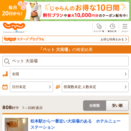
じゃらん
お得な特典をみる
「ペット 大浴場」
の検索結果
全国
日付未定
部屋数未定 人数未定
合致順
安い順
808
軒中
1
～
30
軒表示
松本駅から一番近い大浴場のある ホテルニュー
ステーション