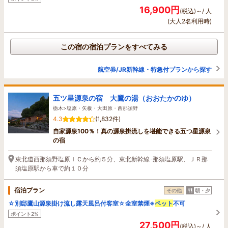
16,900円
(税込)～/ 人
(大人2名利用時)
この宿の宿泊プランをすべてみる
航空券/JR新幹線・特急付プランから探す
五ツ星源泉の宿 大鷹の湯（おおたかのゆ）
栃木>塩原・矢板・大田原・西那須野
4.3
(1,832件)
自家源泉100％！真の源泉掛流しを堪能できる五つ星源泉
の宿
東北道西那須野塩原ＩＣから約５分、東北新幹線･那須塩原駅、ＪＲ那
須塩原駅から車で約１０分
宿泊プラン
その他
朝・夕
☆別邸鷹山源泉掛け流し露天風呂付客室☆全室禁煙※
ペット
不可
ポイント2%
27,500円
(税込)～/ 人