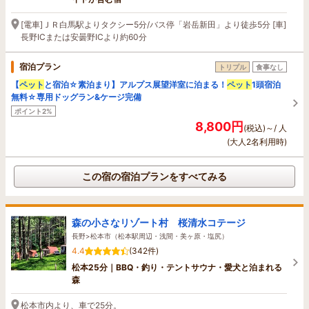
[電車]ＪＲ白馬駅よりタクシー5分/バス停「岩岳新田」より徒歩5分 [車]
長野ICまたは安曇野ICより約60分
宿泊プラン
トリプル
食事なし
【
ペット
と宿泊☆素泊まり】アルプス展望洋室に泊まる！
ペット
1頭宿泊
無料☆専用ドッグラン&ケージ完備
ポイント2%
8,800円
(税込)～/ 人
(大人2名利用時)
この宿の宿泊プランをすべてみる
森の小さなリゾート村 桜清水コテージ
長野>松本市（松本駅周辺・浅間・美ヶ原・塩尻）
4.4
(342件)
松本25分｜BBQ・釣り・テントサウナ・愛犬と泊まれる
森
松本市内より、車で25分。