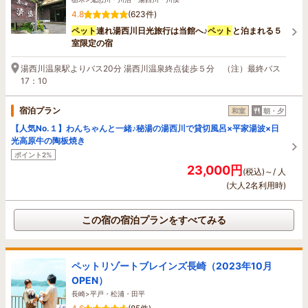
4.8
(623件)
ペット
連れ湯西川日光旅行は当館へ♪
ペット
と泊まれる５
室限定の宿
湯西川温泉駅よりバス20分 湯西川温泉終点徒歩５分 （注）最終バス
17：10
宿泊プラン
和室
朝・夕
【人気No.１】わんちゃんと一緒♪秘湯の湯西川で貸切風呂×平家湯波×日
光高原牛の陶板焼き
ポイント2%
23,000円
(税込)～/ 人
(大人2名利用時)
この宿の宿泊プランをすべてみる
ペットリゾートブレインズ長崎（2023年10月
OPEN）
長崎>平戸・松浦・田平