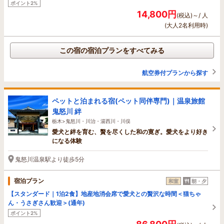
ポイント2%
14,800円
(税込)～/ 人
(大人2名利用時)
この宿の宿泊プランをすべてみる
航空券付プランから探す
ペットと泊まれる宿(ペット同伴専門)｜温泉旅館
鬼怒川 絆
栃木>鬼怒川・川治・湯西川・川俣
愛犬と絆を育む、贅を尽くした和の寛ぎ。愛犬をより好き
になる体験
鬼怒川温泉駅より徒歩5分
宿泊プラン
和室
朝・夕
【スタンダード｜1泊2食】地産地消会席で愛犬との贅沢な時間＜猫ちゃ
ん・うさぎさん歓迎＞(通年)
ポイント2%