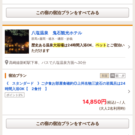
この宿の宿泊プランをすべてみる
八塩温泉 鬼石観光ホテル
群馬>藤岡・碓氷・磯部・妙義
歴史ある温泉
大浴場
は24時間入浴OK、
ペット
とご宿泊い
ただけます
高崎線新町駅下車、バスで八塩温泉方面へ30分
宿泊プラン
和室
朝・夕
《 スタンダード 》ご夕食お部屋食確約◎上州名物三波石の岩風呂は24
時間入浴OK【 2食付 】
ポイント2%
14,850円
(税込)～/ 人
(大人2名利用時)
この宿の宿泊プランをすべてみる