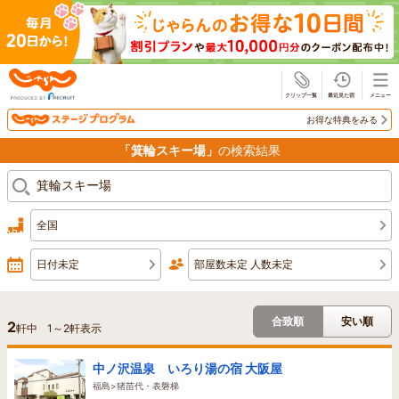
じゃらん
お得な特典をみる
「箕輪スキー場」
の検索結果
全国
日付未定
部屋数未定 人数未定
合致順
安い順
2
軒中
1
～
2
軒表示
中ノ沢温泉 いろり湯の宿 大阪屋
福島>猪苗代・表磐梯