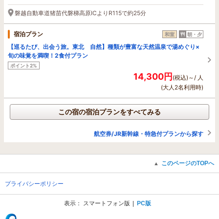
磐越自動車道猪苗代磐梯高原ICよりR115で約25分
宿泊プラン
和室
朝・夕
【巡るたび、出会う旅。東北 自然】種類が豊富な天然温泉で湯めぐり×
旬の味覚を満喫！2食付プラン
ポイント2%
14,300円
(税込)～/ 人
(大人2名利用時)
この宿の宿泊プランをすべてみる
航空券/JR新幹線・特急付プランから探す
このページのTOPへ
▲
プライバシーポリシー
表示：
スマートフォン版
PC版
(C) Recruit Co., Ltd.