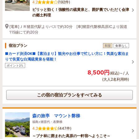
4.2
(192件)
ピリッと効く！強酸性の硫黄泉と、囲炉裏でいただく会津
の郷土料理
[電車]ＪＲ猪苗代駅よりバスで約30分 [車]猪苗代磐梯高原ICより国道
115線にて約20分
宿泊プラン
和室
食事なし
■カード決済OK■【素泊まり】観光やお仕事で忙しい方に！気楽な素泊ま
りで良質な白濁硫黄泉を堪能！
ポイント2%
8,500円
(税込)～/ 人
(大人2名利用時)
この宿の宿泊プランをすべてみる
森の旅亭 マウント磐梯
福島>猪苗代・表磐梯
4.3
(447件)
～ブナ林に囲まれた高原の一軒宿へようこそ～