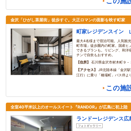
この施
金沢「ひがし茶屋街」徒歩すぐ。大正ロマンの面影を映す町家
町家レジデンスイン 
最大4名様まで宿泊可能。人気観
町市場」徒歩圏内の町家。国産ヒ
できるプランも。リビング、和洋
チンで自炊もおすすめ。
住所
石川県金沢市材木町９－
アクセス
JR北陸本線「金沢駅
江行）に乗り「橋場町」バス停よ
この施
全室40平米以上のオールスイート『RANDOR』が広島に初上陸
ランドーレジデンス広
フォトギャラリー