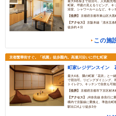
最大8名様まで宿泊可。人気観光
町家。坪庭の見えるリビング、キ
浴室、シャワールームなど。キッ
住所
京都府京都市東山区大黒
アクセス
京阪本線「清水五条
徒歩約４分
この施
京都繁華街すぐ。「祇園」徒歩圏内。高瀬川沿いに佇む町家
町家レジデンスイン 
最大4名、隣の町家「花衣」と一緒
で宿泊可。リビングダイニング、
トイレ2つ。キッチンで自炊も可
住所
京都府京都市下京区材木
アクセス
JR奈良線 奈良行に
構内で京阪線に乗換え、準急出町
駅出口4より徒歩3分