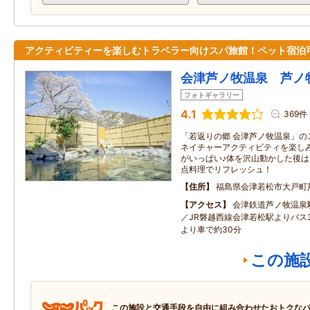
アクティビティーを楽しむトラベラー向けスパ旅館！ペット宿泊
会津芦ノ牧温泉 芦ノ
フォトギャラリー
4.1
369件
「若返りの郷 会津芦ノ牧温泉」の
ネイチャーアクティビティを楽し
がいっぱい♪体を沢山動かした後
点料理でリフレッシュ！
住所
福島県会津若松市大戸町
アクセス
会津鉄道芦ノ牧温泉
／JR磐越西線会津若松駅よりバス3
より車で約30分
この施
この施設と交通手段を自由に組み合わせたおトクな