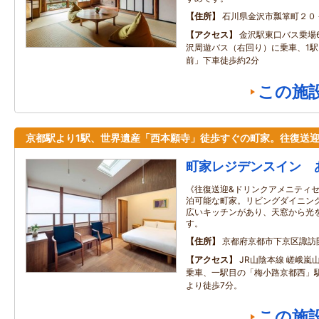
住所
石川県金沢市瓢箪町２０
アクセス
金沢駅東口バス乗場
沢周遊バス（右回り）に乗車、1
前」下車徒歩約2分
この施
京都駅より1駅、世界遺産「西本願寺」徒歩すぐの町家。往復送
町家レジデンスイン 
《往復送迎&ドリンクアメニティセ
泊可能な町家。リビングダイニン
広いキッチンがあり、天窓から光
す。
住所
京都府京都市下京区諏訪
アクセス
JR山陰本線 嵯峨嵐
乗車、一駅目の「梅小路京都西」
より徒歩7分。
この施