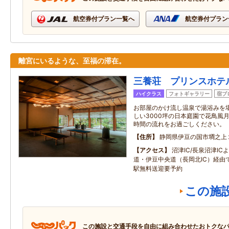
航空券付プラン一覧へ
航空券付プラン
離宮にいるような、至福の滞在。
三養荘 プリンスホテ
ハイクラス
フォトギャラリー
宿ブ
お部屋のかけ流し温泉で湯浴みを
しい3000坪の日本庭園で花鳥風
時間の流れをお過ごしください。
住所
静岡県伊豆の国市墹之上
アクセス
沼津IC/長泉沼津I
道・伊豆中央道（長岡北IC）経由で
駅無料送迎要予約
この施
この施設と交通手段を自由に組み合わせたおトクな