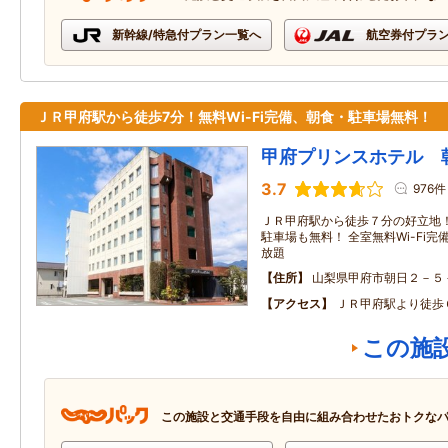
新幹線/特急付プラン一覧へ
航空券付プラ
ＪＲ甲府駅から徒歩7分！無料Wi-Fi完備、朝食・駐車場無料！
甲府プリンスホテル 
3.7
976件
ＪＲ甲府駅から徒歩７分の好立地
駐車場も無料！ 全室無料Wi-Fi完
放題
住所
山梨県甲府市朝日２－５
アクセス
ＪＲ甲府駅より徒歩
この施
この施設と交通手段を自由に組み合わせたおトクな