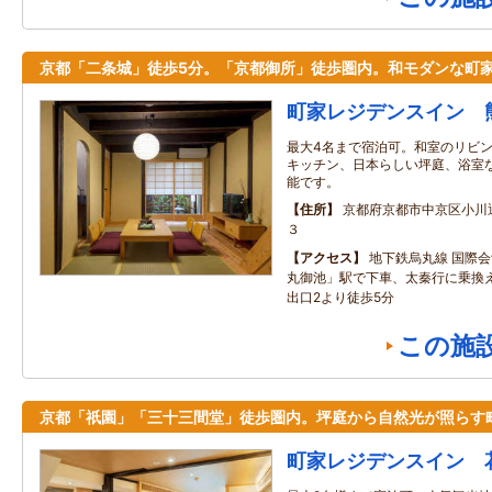
京都「二条城」徒歩5分。「京都御所」徒歩圏内。和モダンな町
町家レジデンスイン 
最大4名まで宿泊可。和室のリビ
キッチン、日本らしい坪庭、浴室
能です。
住所
京都府京都市中京区小川
３
アクセス
地下鉄烏丸線 国際
丸御池」駅で下車、太秦行に乗換
出口2より徒歩5分
この施
京都「祇園」「三十三間堂」徒歩圏内。坪庭から自然光が照らす
町家レジデンスイン 