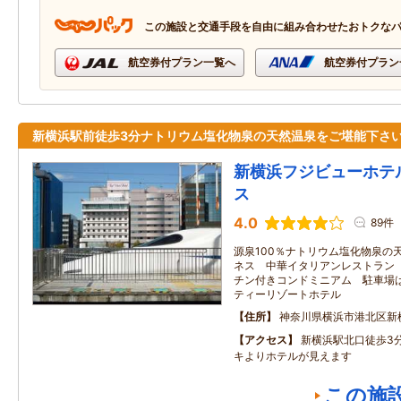
この施設と交通手段を自由に組み合わせたおトクな
航空券付プラン一覧へ
航空券付プラン
新横浜駅前徒歩3分ナトリウム塩化物泉の天然温泉をご堪能下さ
新横浜フジビューホテ
ス
4.0
89件
源泉100％ナトリウム塩化物泉の
ネス 中華イタリアンレストラン
チン付きコンドミニアム 駐車場
ティーリゾートホテル
住所
神奈川県横浜市港北区新横
アクセス
新横浜駅北口徒歩3
キよりホテルが見えます
この施