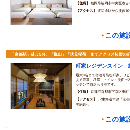
住所
福岡県福岡市中央区春吉2‐
アクセス
渡辺通駅から徒歩10
この施
「京都駅」徒歩5分。「嵐山」「伏見稲荷」までアクセス抜群の
町家レジデンスイン 
最大8名まで宿泊可能な町家。リビ
ある洋室、坪庭、トイレ・洗面台
ッチンで自炊も可能です。
住所
京都府京都市下京区東町
アクセス
JR東海道本線「京
歩約8分。
この施