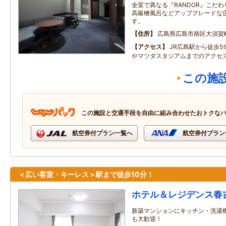
全室で異なる『RANDOR』こだ
高級檜風呂などアップグレードな
す。
住所
広島県広島市南区大須賀
アクセス
JR広島駅から徒歩
やマツダスタジアムまでのアクセ
この施
この施設と交通手段を自由に組み合わせたおトクな
航空券付プラン一覧へ
航空券付プラン
＜広い客室・キーレス＞駅まで徒歩10分！
ホテル＆レジデンス春
新築マンションにキッチン・洗濯機
も大歓迎！