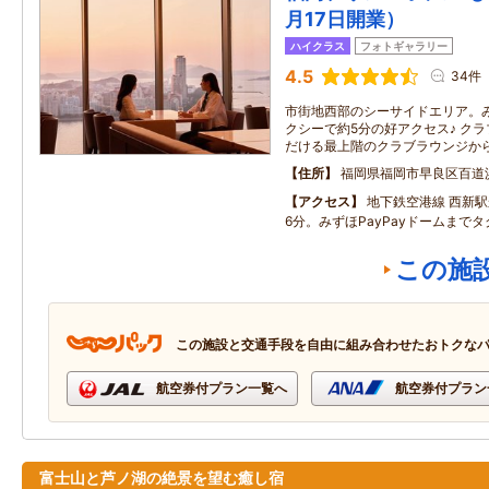
月17日開業）
ハイクラス
フォトギャラリー
4.5
34件
市街地西部のシーサイドエリア。み
クシーで約5分の好アクセス♪ ク
だける最上階のクラブラウンジか
住所
福岡県福岡市早良区百道
アクセス
地下鉄空港線 西新
6分。みずほPayPayドームまで
この施
この施設と交通手段を自由に組み合わせたおトクな
航空券付プラン一覧へ
航空券付プラン
富士山と芦ノ湖の絶景を望む癒し宿