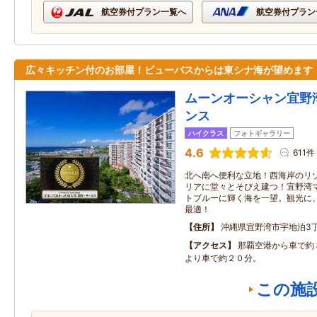
航空券付プラン一覧へ
航空券付プラン
広々キッチン付のお部屋！ビューバスからは東シナ海が望めます
ムーンオーシャン宜野
ンス
ハイクラス
フォトギャラリー
4.6
611件
北へ南へ便利な立地！西海岸のリ
リアに堂々とそびえ建つ！宜野湾
トブルーに輝く海を一望。観光に
最適！
住所
沖縄県宜野湾市宇地泊3丁
アクセス
那覇空港から車で約
より車で約２０分。
この施