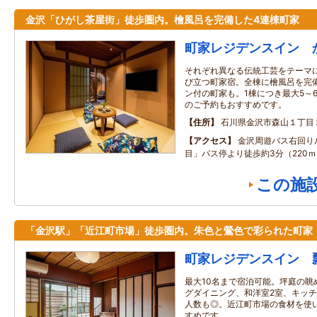
金沢「ひがし茶屋街」徒歩圏内。檜風呂を完備した4連棟町家
町家レジデンスイン 
それぞれ異なる伝統工芸をテーマ
び立つ町家宿。全棟に檜風呂を完
ン付の町家も。1棟につき最大5～
のご予約もおすすめです。
住所
石川県金沢市森山１丁目
アクセス
金沢周遊バス右回り
目」バス停より徒歩約3分（220ｍ
この施
「金沢駅」「近江町市場」徒歩圏内。朱色と鶯色で彩られた町家
町家レジデンスイン 
最大10名まで宿泊可能。坪庭の眺
グダイニング、和洋室2室、キッチ
人数も◎。近江町市場の食材を使
すめです。