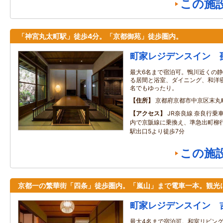
この施
「神宮丸太町駅」徒歩4分。「京都御苑」徒歩圏内。
町家レジデンスイン 
最大6名まで宿泊可。鴨川近くの
る居間と浴室、ダイニング、和洋
名でもゆったり。
住所
京都府京都市中京区末丸
アクセス
JR奈良線 奈良行乗
内で京阪線に乗換え、準急出町柳
駅出口5より徒歩7分
この施
京都一の繁華街「四条」徒歩圏内。「嵐山」まで電車一本。観光
町家レジデンスイン 
最大4名まで宿泊可。和室リビン