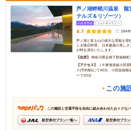
芦ノ湖畔蛸川温泉 龍
テルズ＆リゾーツ）
ハイクラス
フォトギャラリー
4.7
384件
芦ノ湖と富士山の雄大な景観を望む
じる懐石料理。 日本建築の美しさ
の時を演出いたします。
住所
神奈川県足柄下郡箱根町
アクセス
ＪＲ東海道線小田原
ス(予約制)にて40分、小田急箱
ーで30分
この施
この施設と交通手段を自由に組み合わせたおトクな
航空券付プラン一覧へ
航空券付プラン