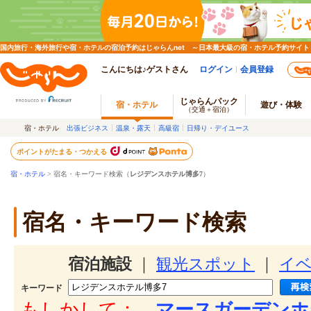
国内旅行・海外旅行や宿・ホテルの宿泊予約はじゃらんnet ～日本最大級の宿・ホテル予約サイト
こんにちは♪ゲストさん
ログイン
会員登録
じゃらんパック
宿・ホテル
遊び・体験
（交通＋宿泊）
宿・ホテル
出張ビジネス
温泉・露天
高級宿
日帰り・デイユース
ポイントがたまる・つかえる
宿・ホテル
> 宿名・キーワード検索（
レジデンスホテル博多7
）
宿名・キーワード検索
宿泊施設
｜
観光スポット
｜
イ
キーワード
もしかして：
マースガーデンホ