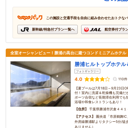
この施設と交通手段を自由に組み合わせたおトクな
新幹線/特急付プラン一覧へ
航空券付プラ
全室オーシャンビュー！勝浦の高台に建つコンドミニアムホテル
勝浦ヒルトップホテル
フォトギャラリー
4.0
110件
【夏プールは7月18日～9月23日
付！室内に洗濯＆乾燥機も完備だ
ポーツ合宿など長期滞在利用でも
浴場や和食レストランもあり！
住所
千葉県勝浦市沢倉４４１
アクセス
圏央道「市原鶴舞IC
外房線勝浦駅よりタクシー5分/徒
ありません）