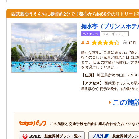
西武園ゆうえんちに徒歩約2分で！都心から約60分のリトリート
掬水亭（プリンスホテ
ハイクラス
フォトギャラリー
4.4
31件
静かな立地と自然に囲まれた"森と
折々の美しい風景と晴れた日には
ます。 日常の喧騒から離れ、大切
をお過ごしください…
住所
埼玉県所沢市山口２９４
アクセス
西武園ゆうえんち駅
摩湖駅から徒歩約8分。新宿駅から
この施
この施設と交通手段を自由に組み合わせたおトクな
航空券付プラン一覧へ
航空券付プラン