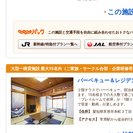
この施
この施設と交通手段を自由に組み合わせたおトクな
新幹線/特急付プラン一覧へ
航空券付プラ
大型一棟貸施設 最大15名向（ご家族・サークル合宿・企業研修等
バーベキュー＆レジデ
２階テラスでバーベキュー。宿泊
ます。15名様までの大人数で過ご
「プレイルームで卓球」が「1階
で音楽・動画」が楽しめます。
住所
愛知県常滑市本町３丁目
アクセス
常滑駅から徒歩約13