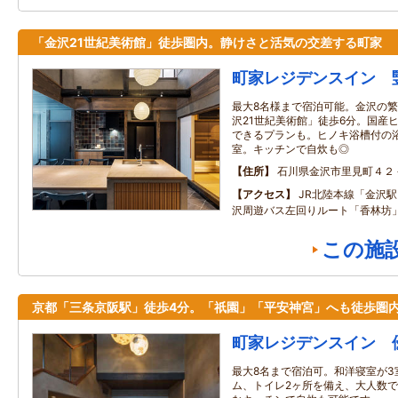
「金沢21世紀美術館」徒歩圏内。静けさと活気の交差する町家
町家レジデンスイン 
最大8名様まで宿泊可能。金沢の
沢21世紀美術館」徒歩6分。国産
できるプランも。ヒノキ浴槽付の
室。キッチンで自炊も◎
住所
石川県金沢市里見町４２
アクセス
JR北陸本線「金沢
沢周遊バス左回りルート「香林坊」
この施
京都「三条京阪駅」徒歩4分。「祇園」「平安神宮」へも徒歩圏
町家レジデンスイン 
最大8名まで宿泊可。和洋寝室が3
ム、トイレ2ヶ所を備え、大人数で