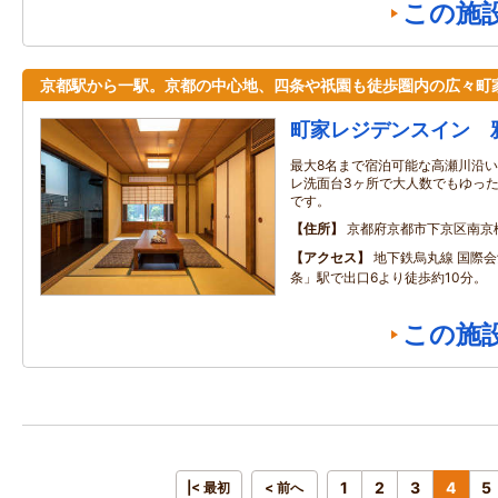
この施
京都駅から一駅。京都の中心地、四条や祇園も徒歩圏内の広々町
町家レジデンスイン 
最大8名まで宿泊可能な高瀬川沿い
レ洗面台3ヶ所で大人数でもゆっ
です。
住所
京都府京都市下京区南京
アクセス
地下鉄烏丸線 国際
条」駅で出口6より徒歩約10分。
この施
1
2
3
4
5
|< 最初
< 前へ