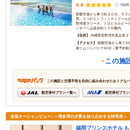
4.8
155件
那覇空港から車で約３０分。テラ
景。２つのインフィニティプール
野湾港マリーナ、トロピカルビー
ンターへは徒歩約１０分圏内。
住所
沖縄県宜野湾市真志喜３
アクセス
那覇空港から車で30
港リムジンバスで40分（要予約制
この施
この施設と交通手段を自由に組み合わせたおトクな
航空券付プラン一覧へ
航空券付プラン
全室オーシャンビュー♪ ～博多湾の夕景を独り占めする特等席～
福岡プリンスホテル も