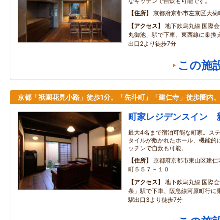
なキッチンで自炊も可能です。
住所
京都府京都市左京区大菊
アクセス
地下鉄烏丸線 国際
丸御池」駅で下車、東西線に乗換
出口2より徒歩7分
この施
京都「祇園花見小路」徒歩1分。「先斗町」「建仁寺」徒歩圏内
町家レジデンスイン 
最大4名まで宿泊可能な町家。ス
タイルが敷かれたホール、機能的
ッチンで自炊も可能。
住所
京都府京都市東山区建仁
町５５７－１０
アクセス
地下鉄烏丸線 国際
条」駅で下車、阪急線河原町行に
駅出口3より徒歩7分