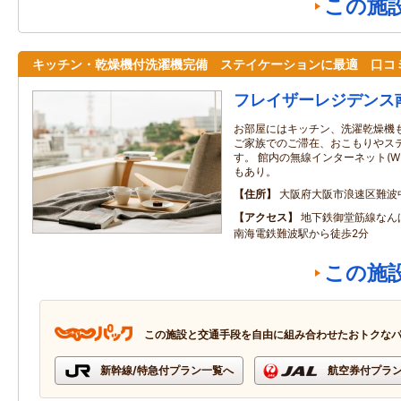
この施
キッチン・乾燥機付洗濯機完備 ステイケーションに最適 口コ
フレイザーレジデンス
お部屋にはキッチン、洗濯乾燥機も
ご家族でのご滞在、おこもりやス
す。 館内の無線インターネット(WI
もあり。
住所
大阪府大阪市浪速区難波
アクセス
地下鉄御堂筋線なん
南海電鉄難波駅から徒歩2分
この施
この施設と交通手段を自由に組み合わせたおトクな
新幹線/特急付プラン一覧へ
航空券付プラ