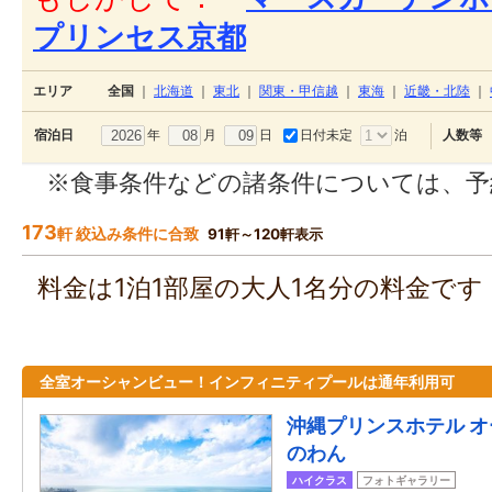
プリンセス京都
エリア
全国
｜
北海道
｜
東北
｜
関東・甲信越
｜
東海
｜
近畿・北陸
｜
年
月
日
日付未定
泊
宿泊日
人数等
※食事条件などの諸条件については、予
173
軒 絞込み条件に合致
91軒～120軒表示
料金は1泊1部屋の大人1名分の料金で
全室オーシャンビュー！インフィニティプールは通年利用可
沖縄プリンスホテル 
のわん
ハイクラス
フォトギャラリー