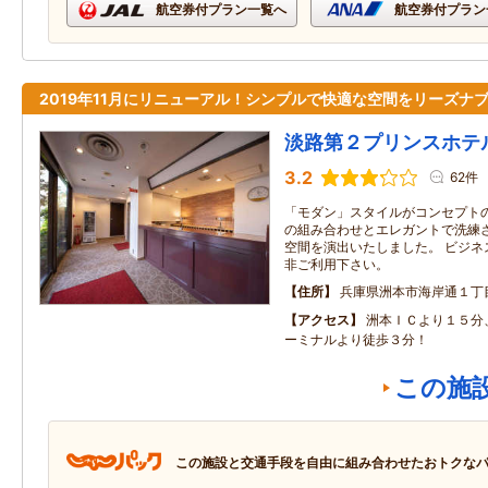
航空券付プラン一覧へ
航空券付プラン
2019年11月にリニューアル！シンプルで快適な空間をリーズナ
淡路第２プリンスホテ
3.2
62件
「モダン」スタイルがコンセプトの
の組み合わせとエレガントで洗練
空間を演出いたしました。 ビジネ
非ご利用下さい。
住所
兵庫県洲本市海岸通１丁
アクセス
洲本ＩＣより１５分
ーミナルより徒歩３分！
この施
この施設と交通手段を自由に組み合わせたおトクな