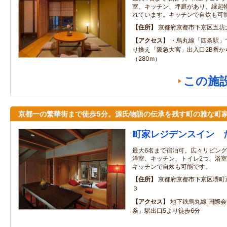
室、キッチン、坪庭があり、縁起
れています。キッチンで自炊も可
住所
京都府京都市下京区五坊
アクセス
・烏丸線「四条駅」
り換え「阪急大宮」出入口2B番か
（280m）
この施
京都一の繁華街まで徒歩5分。源氏物語の伝承を残す町の雅な町
町家レジデンスイン 
最大6名まで宿泊可。広々リビング
洋室、キッチン、トイレ2つ、浴
キッチンで自炊も可能です。
住所
京都府京都市下京区堺町
３
アクセス
地下鉄烏丸線 国際
条」駅出口5より徒歩6分