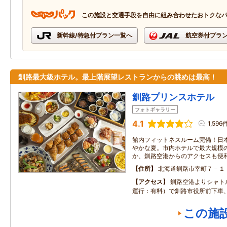
この施設と交通手段を自由に組み合わせたおトクな
新幹線/特急付プラン一覧へ
航空券付プラ
釧路最大級ホテル。最上階展望レストランからの眺めは最高！
釧路プリンスホテル
フォトギャラリー
4.1
1,596
館内フィットネスルーム完備！日
やかな夏。市内ホテルで最大規模
か、釧路空港からのアクセスも便
住所
北海道釧路市幸町７－１
アクセス
釧路空港よりシャト
運行：有料）で釧路市役所前下車
この施