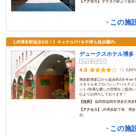
アクセス
すすきの駅より徒歩
この施
《JR博多駅徒歩2分！》キャナルｼﾃｨ＆中洲も徒歩圏内♪
デュークスホテル博多
フォトギャラリー
4.0
2,63
博多駅博多口から徒歩約2分☆wi-
スタイル☆プロバンシアバスアメ
ット♪快適な癒しの空間をご提供い
心よりお待ちしております！
住所
福岡県福岡市博多区博多駅
アクセス
JR博多駅下車、博多
分。
この施