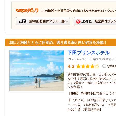
この施設と交通手段を自由に組み合わせたおトクな
新幹線/特急付プラン一覧へ
航空券付プラ
朝日と潮騒とともに目覚め、透き通る海と白い砂浜を堪能！
下田プリンスホテル
フォトギャラリー
宿ブログ新着あり
4.2
1,961
透明度抜群の青い海・白い砂のビ
ルです！周辺の海水浴場ではマリ
ます♪愛犬と一緒にご宿泊いただ
ンが登場！
住所
静岡県下田市白浜１５４
アクセス
伊豆急下田駅よりバ
ーで10分 ※無料送迎バス 下田駅発
4:00P.M.【要電話予約】