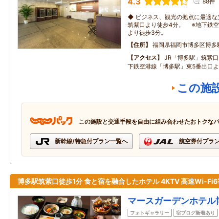
4.3
88件
◆ ビジネス、観光の拠点に最適な
筑紫口より徒歩4分。 ※地下鉄空
より徒歩3分。
住所
福岡県福岡市博多区博多
アクセス
JR「博多駅」筑紫口
下鉄空港線「博多駅」東5番出口よ
この施
この施設と交通手段を自由に組み合わせたおトクな
新幹線/特急付プラン一覧へ
航空券付プラ
博多駅筑紫口徒歩1分 食と宿を融合したホテル 4KTV 高速Wi-Fi
マースガーデンホテル
フォトギャラリー
宿ブログ新着あり