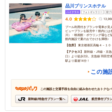
品川プリンスホテル
ハイクラス
フォトギャラリー
宿ブ
4.0
13,9
プール利用付きプランや電車が見
ビュープランを販売中！館内には
川）・映画館・ボウリング場など
館内施設で夏のおでかけを満喫♪
住所
東京都港区高輪４－１０
アクセス
新幹線・JR線・京急
口）より徒歩2分。京急線 羽田空
駅より最速14分！
この施
この施設と交通手段を自由に組み合わせたおトクな
新幹線/特急付プラン一覧へ
航空券付プラ