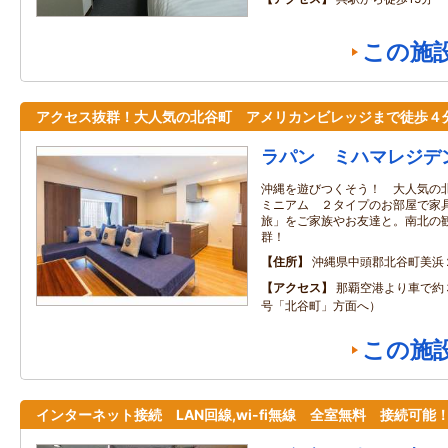
この施
アクセス抜群！大人気の北谷町 アメリカンビレッジまで徒歩４
ラパン ミハマレジデ
沖縄を遊びつくそう！ 大人気の
ミニアム ２タイプのお部屋で家
旅」をご家族やお友達と。南北の
群！
住所
沖縄県中頭郡北谷町美浜
アクセス
那覇空港より車で約
号「北谷町」方面へ）
この施
インターネット接続 LAN回線,wi-fi無線 全室無料 接続可能