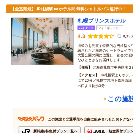
【全室禁煙】JR札幌駅⇔ホテル間 無料シャトルバス運行中！
札幌プリンスホテル
ハイクラス
フォトギャラリー
4.3
8,33
街並みを見渡す特徴的な円柱型タ
練された北海道のゲートウェイで
大通公園の間に位置し、都会の活
なひとときをお届けします。
住所
北海道札幌市中央区南２
アクセス
JR札幌駅よりホテ
にて20分／札幌市営地下鉄東西線「
出口より徒歩3分
この施
この施設と交通手段を自由に組み合わせたおトクな
新幹線/特急付プラン一覧へ
航空券付プラ