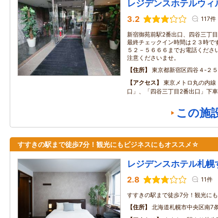
レジデンスホテルウィ
3.2
117件
新宿御苑前駅2番出口、四谷三丁目
最終チェックイン時間は２３時です
５２－５６６６までお電話ください
注意くださいませ。
住所
東京都新宿区四谷４‐２５
アクセス
東京メトロ丸の内線
口」、「四谷三丁目2番出口」下
この施
すすきの駅まで徒歩7分！観光にもビジネスにもオススメ☆
レジデンスホテル札幌
2.8
11件
すすきの駅まで徒歩7分！観光に
住所
北海道札幌市中央区南7条西3丁