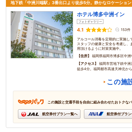
地下鉄「中洲川端駅」3番出口より徒歩5分。静かなロケーション
ホテル博多中洲イン
フォトギャラリー
4.1
153件
アルコール消毒を定期的に実施し
スタッフの健康と安全を考慮し、
用頂けるように対策実施中。
住所
福岡県福岡市博多区中洲
アクセス
福岡市営地下鉄中洲
徒歩4分。福岡都市高速天神北から
この施
この施設と交通手段を自由に組み合わせたおトクな
航空券付プラン一覧へ
航空券付プラン