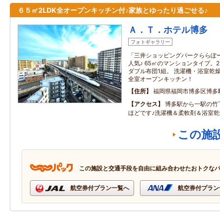
６５㎡2LDK全オープンキッチン付♪家族とゆったり過ごせる♪
Ａ．Ｔ．ホテル博多
フォトギャラリー
「三井ショッピングパークららぽ
人気♪ 65㎡のマンションタイプ。
ダブル布団1組。 洗濯機・浴室乾
全室オープンキッチン！
住所
福岡県福岡市博多区博多
アクセス
博多駅から一駅の竹
ほどです♪洗濯機＆柔軟剤＆浴室乾
この施
この施設と交通手段を自由に組み合わせたおトクな
航空券付プラン一覧へ
航空券付プラン