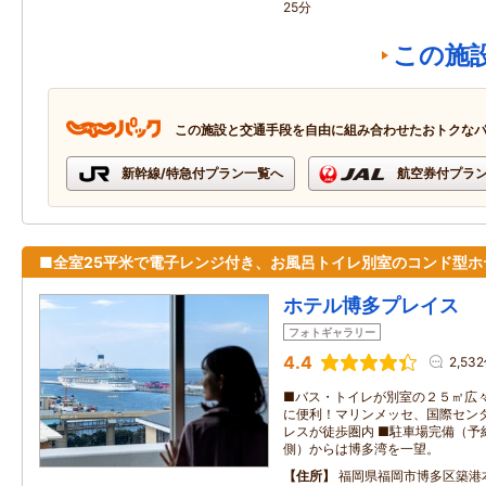
25分
この施
この施設と交通手段を自由に組み合わせたおトクな
新幹線/特急付プラン一覧へ
航空券付プラ
■全室25平米で電子レンジ付き、お風呂トイレ別室のコンド型ホ
ホテル博多プレイス
フォトギャラリー
4.4
2,53
■バス・トイレが別室の２５㎡広々
に便利！マリンメッセ、国際セン
レスが徒歩圏内 ■駐車場完備（予約
側）からは博多湾を一望。
住所
福岡県福岡市博多区築港