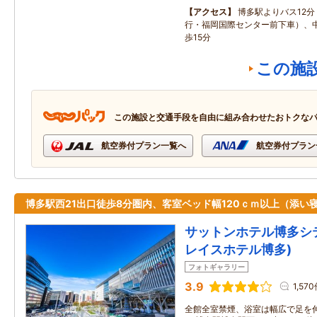
アクセス
博多駅よりバス12分
行・福岡国際センター前下車）、
歩15分
この施
この施設と交通手段を自由に組み合わせたおトクな
航空券付プラン一覧へ
航空券付プラン
博多駅西21出口徒歩8分圏内、客室ベッド幅120ｃｍ以上（添い寝
サットンホテル博多シ
レイスホテル博多)
フォトギャラリー
3.9
1,57
全館全室禁煙、浴室は幅広で足を