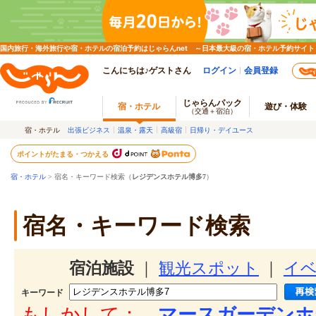
国内旅行・海外旅行や宿・ホテルの宿泊予約はじゃらんnet ～日本最大級の宿・ホテル予約サイト
こんにちは♪ゲストさん
ログイン
会員登録
じゃらんパック
宿・ホテル
遊び・体験
（交通＋宿泊）
宿・ホテル
出張ビジネス
温泉・露天
高級宿
日帰り・デイユース
ポイントがたまる・つかえる
宿・ホテル
> 宿名・キーワード検索（
レジデンスホテル博多7
）
宿名・キーワード検索
宿泊施設
｜
観光スポット
｜
イ
キーワード
もしかして：
マースガーデンホ