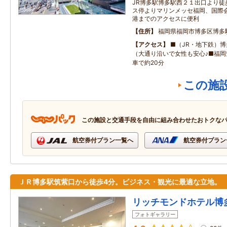
JR博多駅博多駅西２１出口より徒
ス停よりマリンメッセ福岡、国際会
港までのアクセスに便利
住所
福岡県福岡市博多区博多
アクセス
■（JR・地下鉄）
（大通り沿いで女性も安心♪■福
車で約20分
この施
この施設と交通手段を自由に組み合わせたおトクな
航空券付プラン一覧へ
航空券付プラン
ＪＲ博多駅筑紫口から徒歩4分。ビジネス・観光に最適な立地。
リッチモンドホテル博
フォトギャラリー