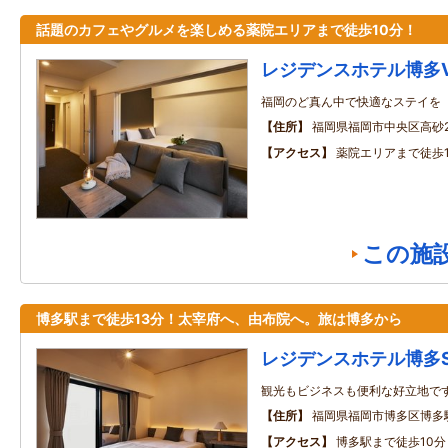
話題のカフェやグルメを楽しめる薬院エリアまで徒歩10分！
レジデンスホテル博多Vi
福岡のど真ん中で快適なステイを
住所
福岡県福岡市中央区高砂2
アクセス
薬院エリアまで徒歩1
この施
博多駅まで徒歩13分！太宰府へ、由布院へ。旅は博多から
レジデンスホテル博多Sta
観光もビジネスも便利な好立地で
住所
福岡県福岡市博多区博多駅
アクセス
博多駅まで徒歩10分