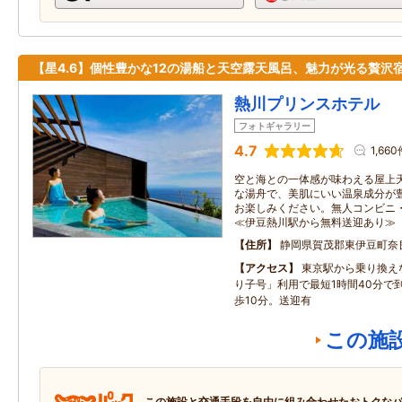
【星4.6】個性豊かな12の湯船と天空露天風呂、魅力が光る贅沢
熱川プリンスホテル
フォトギャラリー
4.7
1,660
空と海との一体感が味わえる屋上
な湯舟で、美肌にいい温泉成分が
お楽しみください。無人コンビニ
≪伊豆熱川駅から無料送迎あり≫
住所
静岡県賀茂郡東伊豆町奈良
アクセス
東京駅から乗り換え
り子号」利用で最短1時間40分で
歩10分。送迎有
この施
この施設と交通手段を自由に組み合わせたおトクな