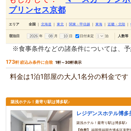
プリンセス京都
エリア
全国
｜
北海道
｜
東北
｜
関東・甲信越
｜
東海
｜
近畿・北陸
｜
年
月
日
日付未定
泊
宿泊日
人数等
※食事条件などの諸条件については、予
173
軒 絞込み条件に合致
1軒～30軒表示
料金は1泊1部屋の大人1名分の料金で
築浅ホテル！最寄り駅は博多駅♪
レジデンスホテル博多
築浅ホテル！最寄り駅は博多駅♪
住所
福岡県福岡市博多区美野島