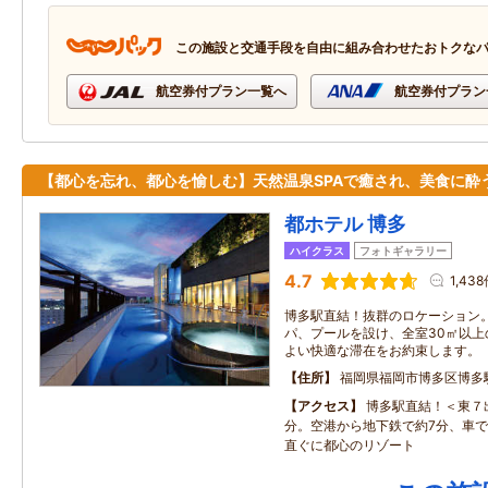
この施設と交通手段を自由に組み合わせたおトクな
航空券付プラン一覧へ
航空券付プラン
【都心を忘れ、都心を愉しむ】天然温泉SPAで癒され、美食に酔
都ホテル 博多
ハイクラス
フォトギャラリー
4.7
1,43
博多駅直結！抜群のロケーション
パ、プールを設け、全室30㎡以
よい快適な滞在をお約束します。
住所
福岡県福岡市博多区博多
アクセス
博多駅直結！＜東７
分。空港から地下鉄で約7分、車で
直ぐに都心のリゾート