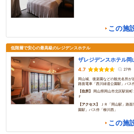
この施
低階層で安心の最高級のレジデンスホテル
ザレジデンスホテル岡
4.7
27件
岡山城、後楽園などの観光名所が近
路面電車「西川緑道公園駅」バス
住所
岡山県岡山市北区駅前町
Ｆ
アクセス
ＪＲ「岡山駅」路面
園駅」バス停「柳川西」
この施