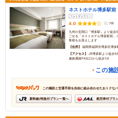
ネストホテル博多駅前
フォトギャラリー
4.0
7件
九州の玄関口『博多駅』より徒歩
ごせる「ネストホテル博多駅前」
客様をお迎えします
住所
福岡県福岡市博多区博多
アクセス
JR博多駅より徒歩
連絡通路P4出口から徒歩1分
この施
この施設と交通手段を自由に組み合わせたおトクな
新幹線/特急付プラン一覧へ
航空券付プラ