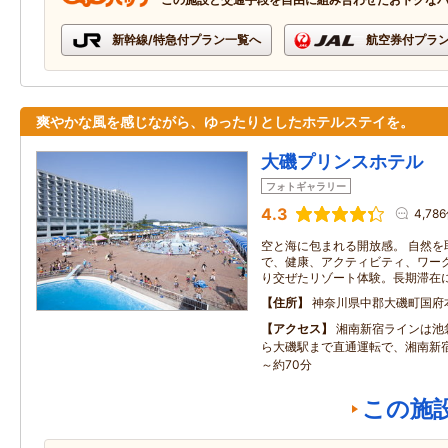
新幹線/特急付プラン一覧へ
航空券付プラ
爽やかな風を感じながら、ゆったりとしたホテルステイを。
大磯プリンスホテル
フォトギャラリー
4.3
4,78
空と海に包まれる開放感。 自然を
で、健康、アクティビティ、ワー
り交ぜたリゾート体験。長期滞在
住所
神奈川県中郡大磯町国府
アクセス
湘南新宿ラインは池
ら大磯駅まで直通運転で、湘南新
～約70分
この施