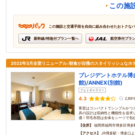
この施
この施設と交通手段を自由に組み合わせたおトクな
新幹線/特急付プラン一覧へ
航空券付プラ
2022年3月全室リニューアル♪朝食が自慢のスタイリッシュなホ
プレジデントホテル博
館)/ANNEX(別館)
フォトギャラリー
4.3
2,89
客室はコンパクトでシンプルかつ
具の設計は収納性と機能性を追求
適！羽毛布団は全体をシーツで包
住所
福岡県福岡市博多区博多駅前
アクセス
JR博多駅・博多口