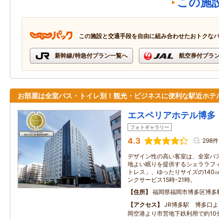
この施
この施設と交通手段を自由に組み合わせたおトクな
新幹線/特急付プラン一覧へ
航空券付プラ
お部屋は全室バス・トイレ別！観光・ビジネスに便利な駅近ホテ
エスペリアホテル博多
フォトギャラリー
4.3
298件
デザイン性の高い客室は、全室バ
地よい眠りを提供するシェララフ
トレス」、ゆったりサイズの140
ンクサービス15時-21時。
住所
福岡県福岡市博多区博多
アクセス
JR博多駅 博多口
岡空港より市営地下鉄利用で約10