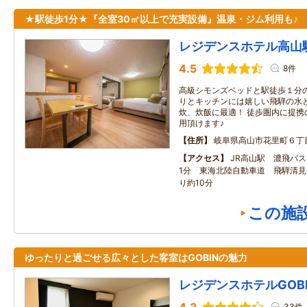
★駅徒歩1分★『全室30㎡以上で充実設備』温泉・ジム利用も♪
レジデンスホテル高山
4.5
8件
高級シモンズベッドと駅徒歩１分
りとキッチンには嬉しい飛騨の水と
炊、炊飯に最適！ 徒歩圏内に提携
用頂けます♪
住所
岐阜県高山市花里町６丁
アクセス
JR高山駅 濃飛バ
1分 東海北陸自動車道 飛騨清見I
り約10分
この施
ゆったりと過ごせる広々とした客室はGOBINの魅力
レジデンスホテルGOBI
33件