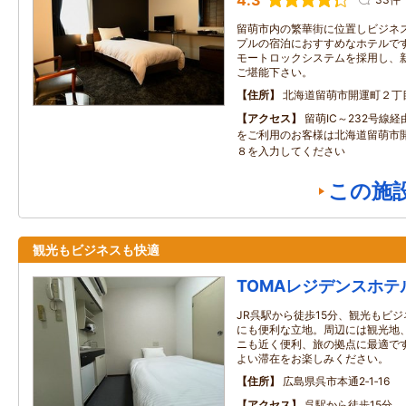
4.3
留萌市内の繁華街に位置しビジネ
プルの宿泊におすすめなホテルで
モートロックシステムを採用し、
ご堪能下さい。
住所
北海道留萌市開運町２丁
アクセス
留萌IC～232号線
をご利用のお客様は北海道留萌市
８を入力してください
この施
観光もビジネスも快適
TOMAレジデンスホテ
JR呉駅から徒歩15分、観光もビ
にも便利な立地。周辺には観光地
ニも近く便利、旅の拠点に最適で
よい滞在をお楽しみください。
住所
広島県呉市本通2‐1‐16
アクセス
呉駅から徒歩15分