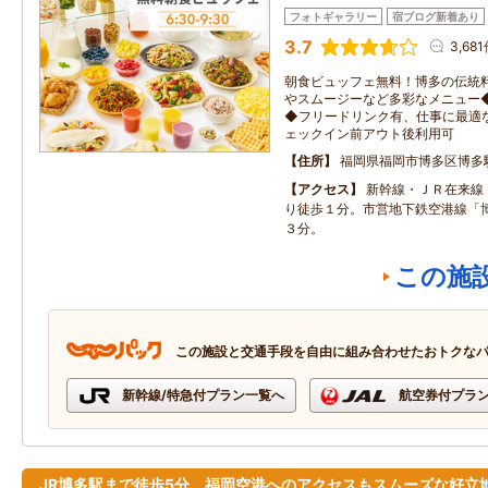
フォトギャラリー
宿ブログ新着あり
3.7
3,68
朝食ビュッフェ無料！博多の伝統
やスムージーなど多彩なメニュー
◆フリードリンク有、仕事に最適
ェックイン前アウト後利用可
住所
福岡県福岡市博多区博多
アクセス
新幹線・ＪＲ在来線
り徒歩１分。市営地下鉄空港線「
３分。
この施
この施設と交通手段を自由に組み合わせたおトクな
新幹線/特急付プラン一覧へ
航空券付プラ
JR博多駅まで徒歩5分。福岡空港へのアクセスもスムーズな好立