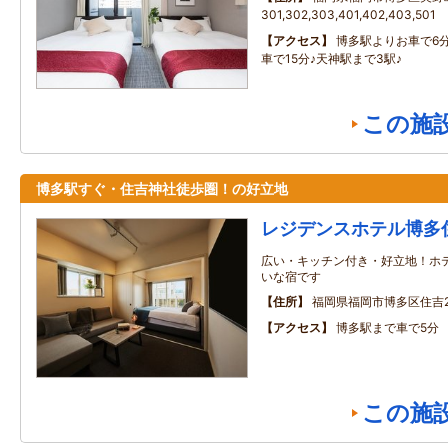
301,302,303,401,402,403,501
アクセス
博多駅よりお車で6
車で15分♪天神駅まで3駅♪
この施
博多駅すぐ・住吉神社徒歩圏！の好立地
レジデンスホテル博多
広い・キッチン付き・好立地！ホ
いな宿です
住所
福岡県福岡市博多区住吉2丁
アクセス
博多駅まで車で5分
この施