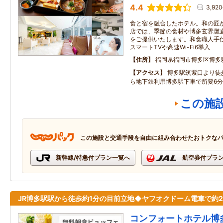
4.4
3,92
食と宿を融合したホテル。和の匠
店では、季節の食材や博多玄界灘
をご提供いたします。和食職人手
スマートTVや高速Wi-Fi6導入
住所
福岡県福岡市博多区博多駅
アクセス
博多駅筑紫口より徒
ら地下鉄利用博多駅下車で所要6
この施
この施設と交通手段を自由に組み合わせたおトクな
新幹線/特急付プラン一覧へ
航空券付プラ
JR博多駅駅から徒歩約1分の目前立地◆ヤフオクドーム電車で約2
コンフォートホテル博