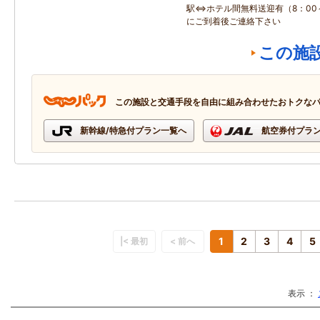
駅⇔ホテル間無料送迎有（8：00～
にご到着後ご連絡下さい
この施
この施設と交通手段を自由に組み合わせたおトクな
新幹線/特急付プラン一覧へ
航空券付プラ
1
2
3
4
5
|< 最初
< 前へ
表示 ：