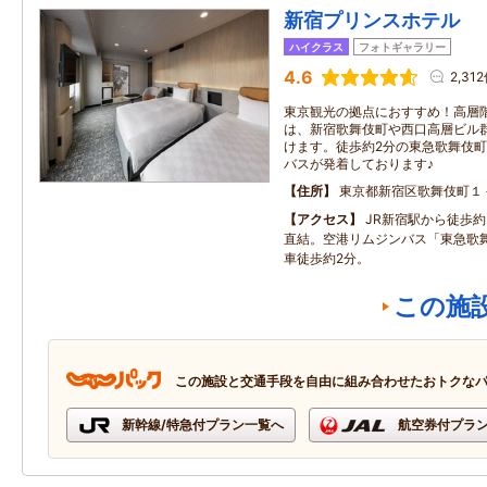
新宿プリンスホテル
ハイクラス
フォトギャラリー
4.6
2,31
東京観光の拠点におすすめ！高層
は、新宿歌舞伎町や西口高層ビル
けます。徒歩約2分の東急歌舞伎
バスが発着しております♪
住所
東京都新宿区歌舞伎町１
アクセス
JR新宿駅から徒歩
直結。空港リムジンバス「東急歌
車徒歩約2分。
この施
この施設と交通手段を自由に組み合わせたおトクな
新幹線/特急付プラン一覧へ
航空券付プラ