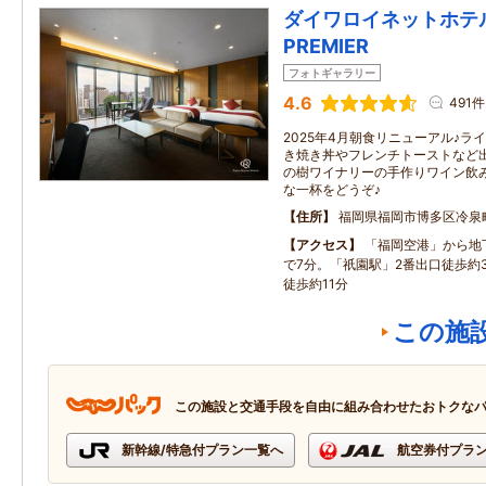
ダイワロイネットホテ
PREMIER
フォトギャラリー
4.6
491件
2025年4月朝食リニューアル♪
き焼き丼やフレンチトーストなど
の樹ワイナリーの手作りワイン飲
な一杯をどうぞ♪
住所
福岡県福岡市博多区冷泉
アクセス
「福岡空港」から地
で7分。「祇園駅」2番出口徒歩約3
徒歩約11分
この施
この施設と交通手段を自由に組み合わせたおトクな
新幹線/特急付プラン一覧へ
航空券付プラ