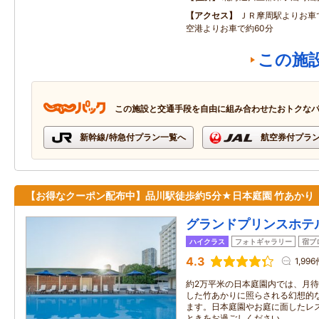
アクセス
ＪＲ摩周駅よりお車
空港よりお車で約60分
この施
この施設と交通手段を自由に組み合わせたおトクな
新幹線/特急付プラン一覧へ
航空券付プラ
【お得なクーポン配布中】品川駅徒歩約5分★日本庭園 竹あかり
グランドプリンスホテ
ハイクラス
フォトギャラリー
宿ブ
4.3
1,99
約2万平米の日本庭園内では、月
した竹あかりに照らされる幻想的
ます。日本庭園やお庭に面したレ
ときをお過ごしください