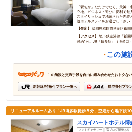
「駅ちか」なだけでなく、天神・
立地。ビジネス・遊びに便利で魅
スタイリッシュで洗練された内装
適ホテルステイをお過ごし下さい
住所
福岡県福岡市博多区祇園
アクセス
地下鉄空港線「祇園
歩約1分。JR「博多駅」（博多口
この施
この施設と交通手段を自由に組み合わせたおトクな
新幹線/特急付プラン一覧へ
航空券付プラ
リニューアルルームあり！JR博多駅徒歩８分、空港から地下鉄1
スカイハートホテル博
フォトギャラリー
宿ブログ新着あり