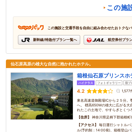
この施
この施設と交通手段を自由に組み合わせたおトクな
新幹線/特急付プラン一覧へ
航空券付プラ
仙石原高原の雄大な自然に抱かれたホテル。
箱根仙石原プリンスホ
ハイクラス
フォトギャラリー
宿ブ
4.2
1,577
東名高速道御殿場ICから２５分。
へ。 標高650Mの雄大に広がる
れたこの土地で、やすらぎとくつ
住所
神奈川県足柄下郡箱根町
アクセス
毎日運行シャトルバ
ル(予約制：14:00発)、箱根登