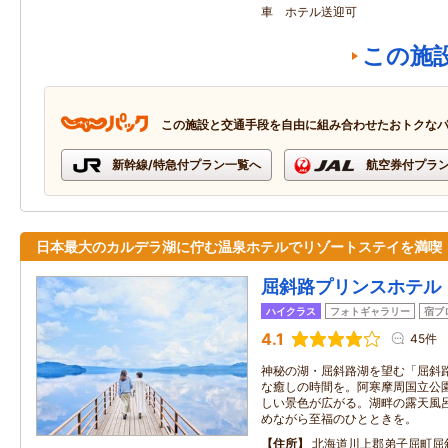
車 ホテル送迎可
この施
この施設と交通手段を自由に組み合わせたおトクな
新幹線/特急付プラン一覧へ
航空券付プラ
日本最大のカルデラ湖に佇む温泉ホテルでリゾートステイを満喫
屈斜路プリンスホテル
ハイクラス
フォトギャラリー
宿ブ
4.1
45件
神秘の湖・屈斜路湖を望む「屈斜
な癒しの時間を。阿寒摩周国立公
しい景色が広がる。湖畔の露天風
めながら至福のひとときを。
住所
北海道川上郡弟子屈町屈