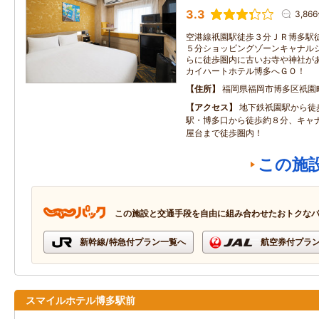
3.3
3,86
空港線祇園駅徒歩３分ＪＲ博多駅
５分ショッピングゾーンキャナル
らに徒歩圏内に古いお寺や神社が
カイハートホテル博多へＧＯ！
住所
福岡県福岡市博多区祇園町
アクセス
地下鉄祇園駅から徒
駅・博多口から徒歩約８分、キャ
屋台まで徒歩圏内！
この施
この施設と交通手段を自由に組み合わせたおトクな
新幹線/特急付プラン一覧へ
航空券付プラ
スマイルホテル博多駅前