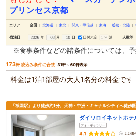
プリンセス京都
エリア
全国
｜
北海道
｜
東北
｜
関東・甲信越
｜
東海
｜
近畿・北陸
｜
年
月
日
日付未定
泊
宿泊日
人数等
※食事条件などの諸条件については、予
173
軒 絞込み条件に合致
31軒～60軒表示
料金は1泊1部屋の大人1名分の料金で
「祇園駅」より徒歩約1分。天神・中洲・キャナルシティへ徒歩
ダイワロイネットホテ
フォトギャラリー
4.1
2,249