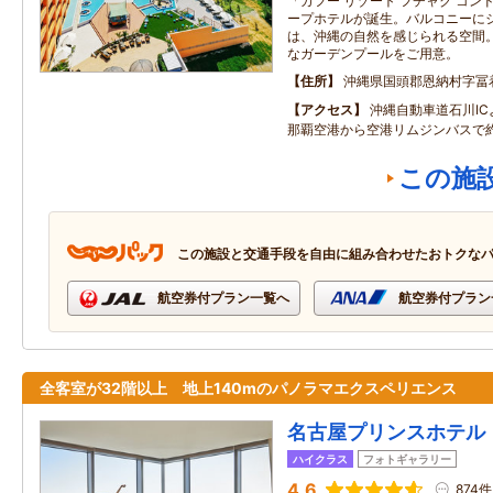
「カフー リゾート フチャク コ
ープホテルが誕生。バルコニーに
は、沖縄の自然を感じられる空間。
なガーデンプールをご用意。
住所
沖縄県国頭郡恩納村字冨
アクセス
沖縄自動車道石川IC
那覇空港から空港リムジンバスで約
この施
この施設と交通手段を自由に組み合わせたおトクな
航空券付プラン一覧へ
航空券付プラン
全客室が32階以上 地上140mのパノラマエクスペリエンス
名古屋プリンスホテル
ハイクラス
フォトギャラリー
4.6
874件