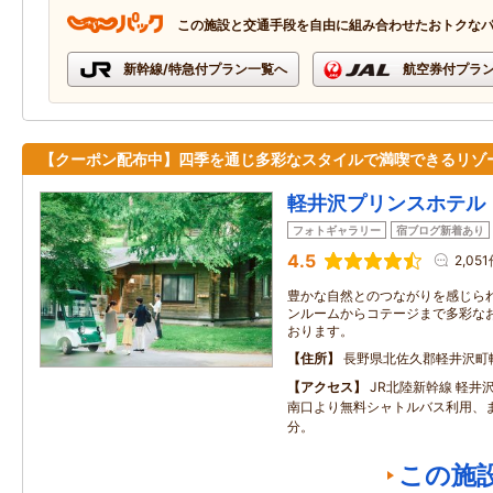
この施設と交通手段を自由に組み合わせたおトクな
新幹線/特急付プラン一覧へ
航空券付プラ
【クーポン配布中】四季を通じ多彩なスタイルで満喫できるリゾ
軽井沢プリンスホテル
フォトギャラリー
宿ブログ新着あり
4.5
2,05
豊かな自然とのつながりを感じられ
ンルームからコテージまで多彩な
おります。
住所
長野県北佐久郡軽井沢町
アクセス
JR北陸新幹線 軽井
南口より無料シャトルバス利用、ま
分。
この施