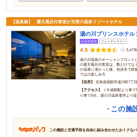
【温泉旅】 露天風呂付客室が充実の温泉リゾートホテル
湯の川プリンスホテル 
ハイクラス
フォトギャラリー
4.5
5,47
湯の川温泉のオーシャンフロントに
の露天風呂付客室は、数だけでなく
の温泉に浸かった後、色浴衣で鉄
ではの楽しみ方
住所
北海道函館市湯川町1丁目
アクセス
ＪＲ函館駅より車で
り車で5分。湯の川温泉電停より徒
この施
この施設と交通手段を自由に組み合わせたおトクな