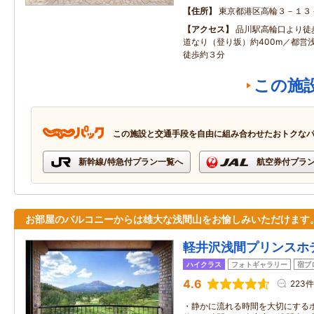
住所
東京都港区高輪３－１３
アクセス
品川駅高輪口より徒
道なり（登り坂）約400m／都営
徒歩約３分
この施
この施設と交通手段を自由に組み合わせたおトクな
新幹線/特急付プラン一覧へ
航空券付プラ
お部屋のバルコニーからは雄大な浅間山をお愉しみいただけます
軽井沢浅間プリンスホ
ハイクラス
フォトギャラリー
宿ブ
4.6
223件
・静かに流れる時間を大切にするホ