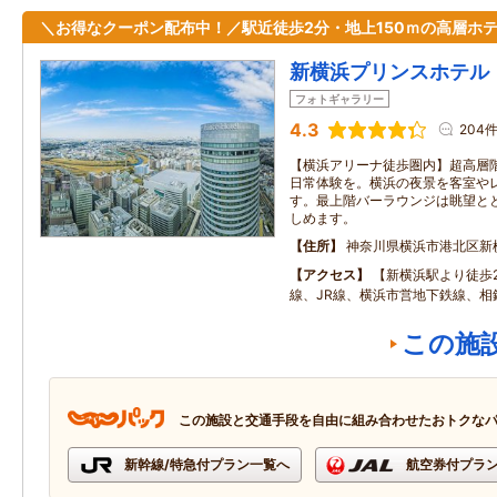
＼お得なクーポン配布中！／駅近徒歩2分・地上150ｍの高層ホ
新横浜プリンスホテル
フォトギャラリー
4.3
204
【横浜アリーナ徒歩圏内】超高層
日常体験を。横浜の夜景を客室や
す。最上階バーラウンジは眺望と
しめます。
住所
神奈川県横浜市港北区新
アクセス
【新横浜駅より徒歩
線、JR線、横浜市営地下鉄線、相
この施
この施設と交通手段を自由に組み合わせたおトクな
新幹線/特急付プラン一覧へ
航空券付プラ