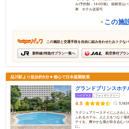
ル(予約制：14:00発)、箱根登山
車 ホテル送迎可
この施
この施設と交通手段を自由に組み合わせたおトクな
新幹線/特急付プラン一覧へ
航空券付プラ
品川駅より徒歩約5分★都心で日本庭園散策
グランドプリンスホテ
ハイクラス
フォトギャラリー
4.5
5,183
ラグジュアリーステイにふさわし
ふれるホテル。人と人をつなぐ場
テイを。爽やかな風が吹き込むバ
に。