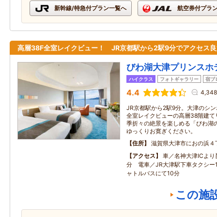
新幹線/特急付プラン一覧へ
航空券付プラ
高層38F全室レイクビュー！ JR京都駅から2駅9分でアクセス良
びわ湖大津プリンスホ
ハイクラス
フォトギャラリー
宿ブ
4.4
4,34
JR京都駅から2駅9分。大津のシ
全室レイクビューの高層38階建て
季折々の絶景を楽しめる「びわ湖
ゆっくりお寛ぎください。
住所
滋賀県大津市におの浜４
アクセス
車／名神大津ICより
分 電車／JR大津駅下車タクシー
ャトルバスにて10分
この施