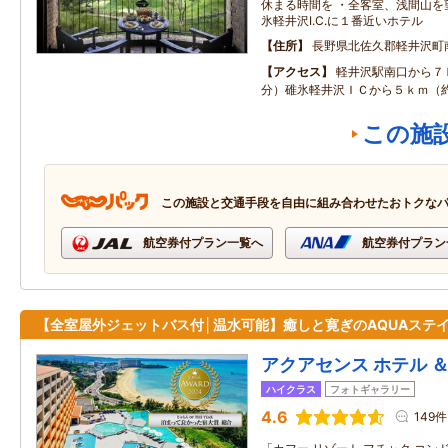
休まる時間を ・全客室、浅間山を
氷軽井沢I.C.に１番近いホテル
住所
長野県北佐久郡軽井沢町
アクセス
軽井沢駅南口から７
分）碓氷軽井沢ＩＣから５ｋｍ（
この施
この施設と交通手段を自由に組み合わせたおトクな
航空券付プラン一覧へ
航空券付プラン
【全室屋外ジェットバス付│温水可能】癒しと寛ぎのAQUAステ
アクアセンス ホテル ＆
ハイクラス
フォトギャラリー
4.6
149件