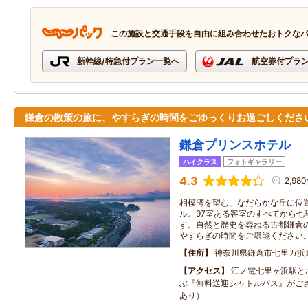
この施設と交通手段を自由に組み合わせたおトクな
新幹線/特急付プラン一覧へ
航空券付プラ
鎌倉の散策の旅に、やすらぎの時間をごゆっくりお過ごしくださ
鎌倉プリンスホテル
ハイクラス
フォトギャラリー
4.3
2,98
相模湾を望む、なだらかな丘に位
ル。97室ある客室のすべてから七
す。自然と歴史を尋ねる古都鎌倉
やすらぎの時間をご堪能ください
住所
神奈川県鎌倉市七里ガ浜
アクセス
江ノ電七里ヶ浜駅と
ぶ『無料送迎シャトルバス』がご
あり）