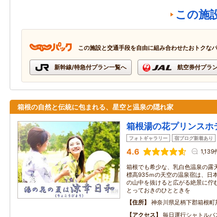
この施
この施設と交通手段を自由に組み合わせたおトクな
新幹線/特急付プラン一覧へ
航空券付プラ
箱根の自然と伝統に包まれる、星空と温泉の隠れ家
箱根湯の花プリンスホ
フォトギャラリー
宿ブログ新着あり
4.6
1,139
箱根でも希少な、乳白色温泉の露天
標高935ｍの天空の温泉宿は、日
の山中を抜けると広がる絶景に佇
とっておきのひとときを
住所
神奈川県足柄下郡箱根町
アクセス
毎日運行シャトルバ