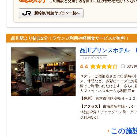
この施設と交通手段を自由に組み合わせたおトクな
新幹線/特急付プラン一覧へ
品川駅より徒歩2分！ラウンジ利用や軽朝食サービスが無料！
品川プリンスホテル 
フォトギャラリー
4.4
603
Ｎタワーご宿泊者さまは出張時の
ス、休憩など、多彩なニーズに対
料でご利用いただけます！さらに軽朝食
人フィットネスルームも利用可☆
住所
東京都港区高輪４－１０
アクセス
東海道新幹線・JR
り徒歩2分！チェックイン前・ア
ジ利用OK！
この施