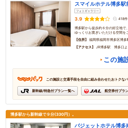
スマイルホテル博多駅
フォトギャラリー
3.9
418件
博多駅から徒歩約６分の好立地で
ゆっくりお寛ぎいただける空間を
住所
福岡県福岡市博多区博多
アクセス
JR博多駅 博多口
この施
この施設と交通手段を自由に組み合わせたおトクな
新幹線/特急付プラン一覧へ
航空券付プラ
博多駅から新幹線で９分(330円）。
バジェットホテル博多