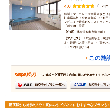
4.6
29件
特製トマトカレーや室蘭やきとり
駐車場無料！全客室無線LAN利用
ンビニまで徒歩1分♪レストランと
「Airdog」設置
住所
北海道室蘭市海岸町１－
アクセス
ＪＲ室蘭駅より徒歩
より最寄バス停・駅まで、高速バス
ＪＲで約1時間15分
この施
この施設と交通手段を自由に組み合わせたおトクな
航空券付プラン一覧へ
航空券付プラン
新宿駅から徒歩約5分！夏休みやビジネスにおすすめなプランも♪