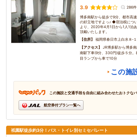
3.9
286件
博多南駅から徒歩で9分、都市高
の好立地ですよっ♪ ◆宿泊税につ
より、2020年4月1日から1人1泊
頂戴いたします。
住所
福岡県春日市上白水８‐
アクセス
JR博多駅から博多南
南駅下車(9分、330円)徒歩５分
目ランプから車で10分
この施
この施設と交通手段を自由に組み合わせたおトクな
航空券付プラン一覧へ
祇園駅徒歩約3分！バス・トイレ別セミセパレート