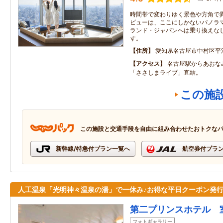
時間帯で変わりゆく景色や方角で
ビューは、ここにしかないパノラ
ランド・ジャパンへは乗り換えなし
す。
住所
愛知県名古屋市中村区平
アクセス
名古屋駅からあおな
「ささしまライブ」直結。
この施
この施設と交通手段を自由に組み合わせたおトクな
新幹線/特急付プラン一覧へ
航空券付プラ
人工温泉「光明神々温泉の湯」で一休み♪お得な平日クーポン発
第二プリンスホテル 
フォトギャラリー