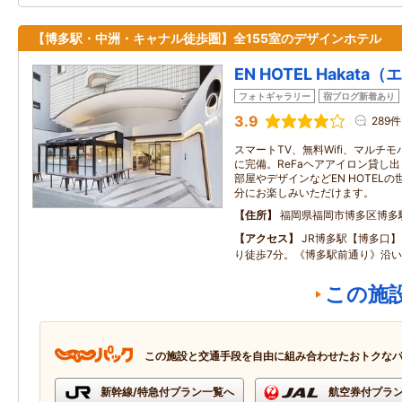
【博多駅・中洲・キャナル徒歩圏】全155室のデザインホテル
EN HOTEL Hakat
フォトギャラリー
宿ブログ新着あり
3.9
289件
スマートTV、無料Wifi、マルチ
に完備。ReFaヘアアイロン貸し
部屋やデザインなどEN HOTEL
分にお楽しみいただけます。
住所
福岡県福岡市博多区博多
アクセス
JR博多駅【博多口】
り徒歩7分。《博多駅前通り》沿
この施
この施設と交通手段を自由に組み合わせたおトクな
新幹線/特急付プラン一覧へ
航空券付プラ