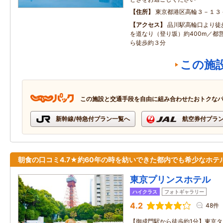
住所
東京都港区高輪３－１３
アクセス
品川駅高輪口より徒
を道なり（登り坂）約400m／都
ら徒歩約３分
この施
この施設と交通手段を自由に組み合わせたおトクな
新幹線/特急付プラン一覧へ
航空券付プラ
朝食の口コミ4.7★約60年の時を紡いできた都内でも希少なホテ
東京プリンスホテル
ハイクラス
フォトギャラリー
4.2
48件
【御成門駅から徒歩約1分】東京