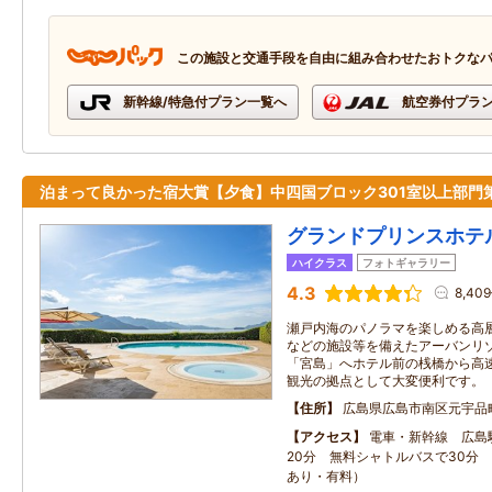
この施設と交通手段を自由に組み合わせたおトクな
新幹線/特急付プラン一覧へ
航空券付プラ
泊まって良かった宿大賞【夕食】中四国ブロック301室以上部門
グランドプリンスホテ
ハイクラス
フォトギャラリー
4.3
8,40
瀬戸内海のパノラマを楽しめる高
などの施設等を備えたアーバンリ
「宮島」へホテル前の桟橋から高速
観光の拠点として大変便利です。
住所
広島県広島市南区元宇品
アクセス
電車・新幹線 広島
20分 無料シャトルバスで30分
あり・有料）