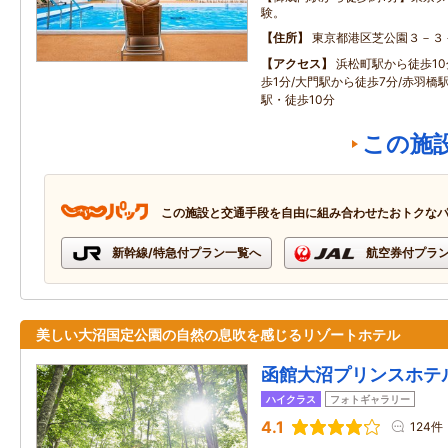
験。
住所
東京都港区芝公園３－３
アクセス
浜松町駅から徒歩10
歩1分/大門駅から徒歩7分/赤羽橋
駅・徒歩10分
この施
この施設と交通手段を自由に組み合わせたおトクな
新幹線/特急付プラン一覧へ
航空券付プラ
美しい大沼国定公園の自然の息吹を感じるリゾートホテル
函館大沼プリンスホテ
ハイクラス
フォトギャラリー
4.1
124件