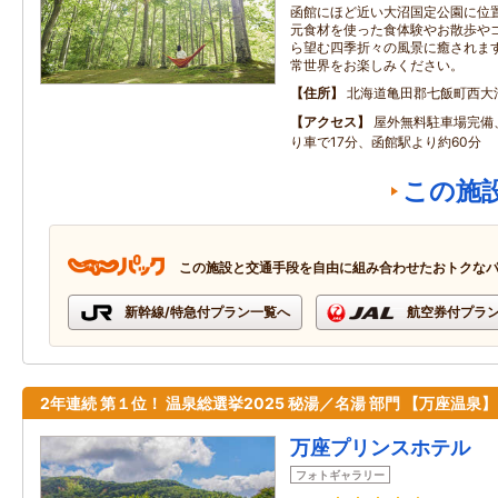
函館にほど近い大沼国定公園に位
元食材を使った食体験やお散歩やゴ
ら望む四季折々の風景に癒されま
常世界をお楽しみください。
住所
北海道亀田郡七飯町西大
アクセス
屋外無料駐車場完備
り車で17分、函館駅より約60分
この施
この施設と交通手段を自由に組み合わせたおトクな
新幹線/特急付プラン一覧へ
航空券付プラ
2年連続 第１位！ 温泉総選挙2025 秘湯／名湯 部門 【万座温泉】
万座プリンスホテル
フォトギャラリー