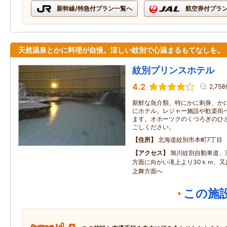
新幹線/特急付プラン一覧へ
航空券付プラ
天然温泉とかに料理が自慢。涼しい紋別で心温まるもてなしを。
紋別プリンスホテル
4.2
2,75
新鮮な魚介類、特にかに刺身、か
にホテル。レジャー施設や歓楽街
ます。オホーツクのくつろぎのひ
ごしください。
住所
北海道紋別市本町7丁目
アクセス
旭川紋別自動車道、
方面に向かい滝上より30ｋｍ、又
之舞方面へ
この施