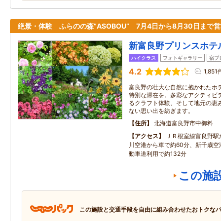
絶景・体験 ふらのの森”ASOBOU” 7月4日から8月30日まで営
新富良野プリンスホテ
ハイクラス
フォトギャラリー
宿ブ
4.2
1,851
富良野の壮大な自然に抱かれたホ
特別な滞在を。多彩なアクティビ
るクラフト体験、そして地元の恵
ない思い出を紡ぎます。
住所
北海道富良野市中御料
アクセス
ＪＲ根室線富良野駅
川空港から車で約60分、新千歳空
動車道利用で約132分
この施
この施設と交通手段を自由に組み合わせたおトクな