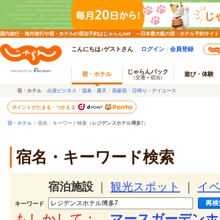
国内旅行・海外旅行や宿・ホテルの宿泊予約はじゃらんnet ～日本最大級の宿・ホテル予約サイト
こんにちは♪ゲストさん
ログイン
会員登録
じゃらんパック
宿・ホテル
遊び・体験
（交通＋宿泊）
宿・ホテル
出張ビジネス
温泉・露天
高級宿
日帰り・デイユース
ポイントがたまる・つかえる
宿・ホテル
> 宿名・キーワード検索（
レジデンスホテル博多7
）
宿名・キーワード検索
宿泊施設
｜
観光スポット
｜
イ
キーワード
もしかして：
マースガーデンホ