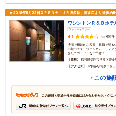
★2018年5月22日ＯＰＥＮ★「ＪＲ博多駅」博多口より徒歩約5
ワシントンＲ＆Ｂホテ
フォトギャラリー
4.1
657件
清潔で機能的な客室、親切で明るい
の魅力です。ウェルカムドリンク
きたてコーヒーをご用意！
住所
福岡県福岡市博多区博多
アクセス
JR博多駅博多口を
この施
この施設と交通手段を自由に組み合わせたおトクな
新幹線/特急付プラン一覧へ
航空券付プラ