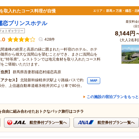
材を取入れたコース料理が自慢
エリア：
群馬 > 万座・嬬恋・北
最安料金(
嬬恋プリンスホテル
(目
フォトギャラリー
8,144円
.0
428件
(大人2名利
浅間連峰の絶景と高原の緑に囲まれた一軒宿のホテル。ホテ
ル随所から雄大な浅間山を望むことができ、まさに浅間山を
望む“特等席”。レストランでは地元食材を取り入れたコース料
理をご堪能いただけます。
住所
群馬県吾妻郡嬬恋村嬬恋高原
アクセス
北陸新幹線軽井沢駅より路線バスで約
MAP
75分、上信越自動車道碓氷軽井沢ICより車で80分。
この施設の宿泊プランをもっと
を自由に組み合わせたおトクなパック旅行はコチラ
航空券付プラン一覧へ
航空券付プラン一覧へ