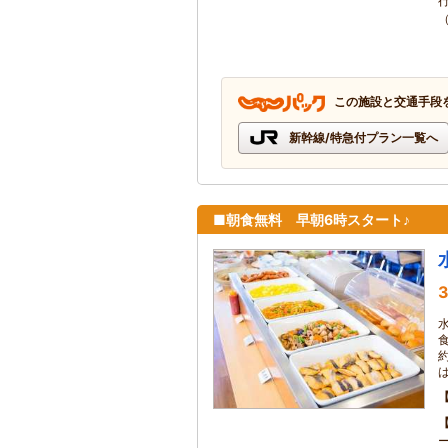
この施設と交通手段
新幹線/特急付プラン一覧へ
■朝食無料 早朝6時スタート♪
3