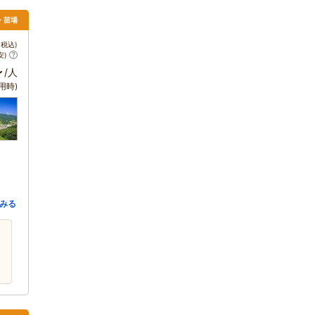
沢・苗場
税込)
安)
～
/人
用時)
みる