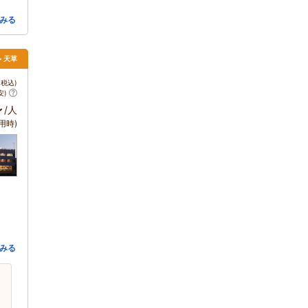
みる
> 天草
税込)
安)
～
/人
用時)
みる