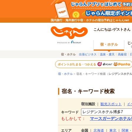
国内旅行・海外旅行や宿・ホテルの宿泊予約はじゃらんnet
こんにちは♪ゲストさん
じ
宿・ホテル
宿・ホテル
出張ビジネス
温泉・露天
高級宿
ポイントがたまる・つかえる
宿・ホテル
> 宿名・キーワード検索（
レジデンスホテル
宿名・キーワード検索
宿泊施設
｜
観光スポット
｜
イ
キーワード
もしかして：
マースガーデンホテル
エリア
全国
｜
北海道
｜
東北
｜
関東