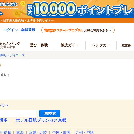
 ～日本最大級の宿・ホテル予約サイト～
ログイン
会員登録
お得な特典をみる
ゃらんパック
遊び・体験
観光ガイド
レンタカー
航空券
（交通＋宿泊）
日帰り・デイユース
博多7
）
ベント
博多
ホテル日航プリンセス京都
・甲信越
｜
東海
｜
近畿・北陸
｜
中国・四国
｜
九州・沖縄