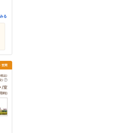
みる
戸・笠間
税込)
安)
～
/室
用時)