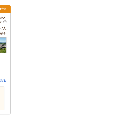
軽井沢
税込)
安)
～
/人
用時)
みる