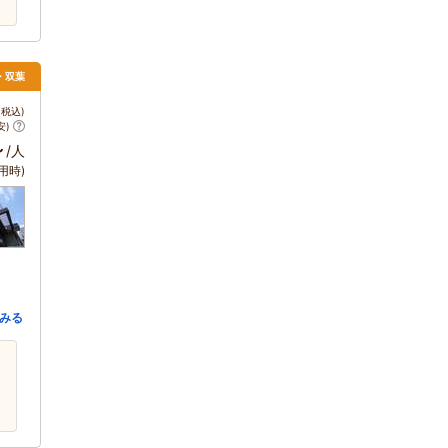
き・双葉
税込)
安)
～
/人
用時)
みる