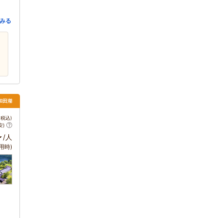
みる
十和田湖
税込)
安)
～
/人
用時)