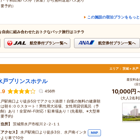
行)・十和田湖バス停（休屋）から無料送迎バスあり
（要予約）
この施設の宿泊プランをもっと
を自由に組み合わせたおトクなパック旅行はコチラ
航空券付プラン一覧へ
航空券付プラン一覧へ
エリア：
茨城 > 水
最安料金(
水戸プリンスホテル
(目
.9
10,000円
456件
(大人2名利
水戸駅南口より徒歩5分でアクセス抜群！自慢の無料の健康朝
食は朝６:００スタート！男性用大浴場、女性用貸切風呂（予
約制）あり！全室Wi-Fi対応！駐車場あり！(先着順。※大型車
は要予約)
住所
茨城県水戸市桜川２‐２‐１１
アクセス
水戸駅南口より徒歩3分、水戸南インタ
MAP
ーより車で10分