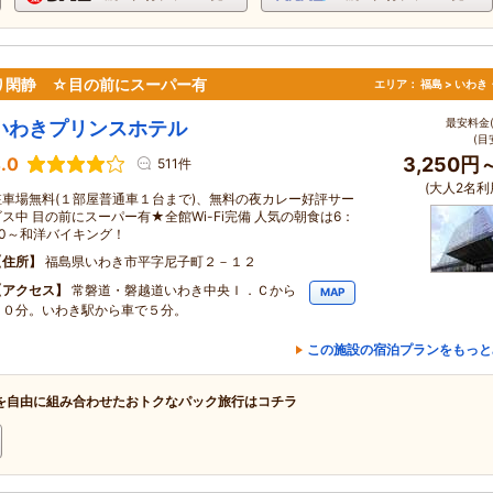
り閑静 ☆目の前にスーパー有
エリア：
福島 > いわ
最安料金(
いわきプリンスホテル
(目
.0
3,250円
511件
(大人2名利
駐車場無料(１部屋普通車１台まで)、無料の夜カレー好評サー
ビス中 目の前にスーパー有★全館Wi-Fi完備 人気の朝食は6：
30～和洋バイキング！
住所
福島県いわき市平字尼子町２－１２
アクセス
常磐道・磐越道いわき中央Ｉ．Ｃから
MAP
１０分。いわき駅から車で５分。
この施設の宿泊プランをもっと
を自由に組み合わせたおトクなパック旅行はコチラ