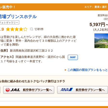
ン販売中！
エリア：
新潟 > 湯
最安料金(
苗場プリンスホテル
(目
フォトギャラリー
5,197円
.9
1,181件
(大人2名利
冬は雪遊びを楽しんだゲレンデが、緑の大自然に抱かれた遊
び場に変身！ 野外・屋内合わせて３０種類以上のアクティビ
ティで夏を満喫♪
住所
新潟県南魚沼郡湯沢町三国２０２
アクセス
関越自動車道月夜野IC・湯沢ICから国
MAP
道１７号線をまっすぐ一本道です。
この施設の宿泊プランをもっと
を自由に組み合わせたおトクなパック旅行はコチラ
航空券付プラン一覧へ
航空券付プラン一覧へ