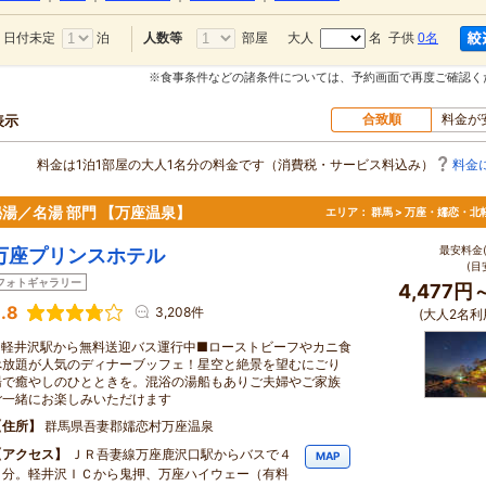
日付未定
泊
部屋
大人
名 子供
0名
人数等
※食事条件などの諸条件については、予約画面で再度ご確認く
合致順
料金が
表示
料金は1泊1部屋の大人1名分の料金です（消費税・サービス料込み）
料金
秘湯／名湯 部門 【万座温泉】
エリア：
群馬 > 万座・嬬恋・北
最安料金(
万座プリンスホテル
(目
フォトギャラリー
4,477円
.8
3,208件
(大人2名利
■軽井沢駅から無料送迎バス運行中■ローストビーフやカニ食
べ放題が人気のディナーブッフェ！星空と絶景を望むにごり
湯で癒やしのひとときを。混浴の湯船もありご夫婦やご家族
ご一緒にお楽しみいただけます
住所
群馬県吾妻郡嬬恋村万座温泉
アクセス
ＪＲ吾妻線万座鹿沢口駅からバスで４
MAP
０分。軽井沢ＩＣから鬼押、万座ハイウェー（有料