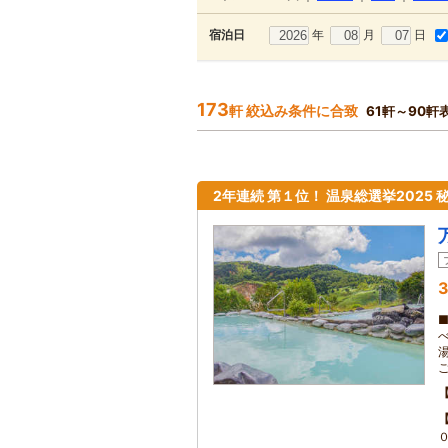
年
月
日
宿泊日
173
軒 絞込み条件に合致
61軒～90軒
2年連続 第１位！ 温泉総選挙2025 
3