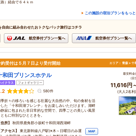
道路）経由で６４ｋｍ
この施設の宿泊プランをもっと
を自由に組み合わせたおトクなパック旅行はコチラ
航空券付プラン一覧へ
航空券付プラン一覧へ
予約受付は５月７日より受付開始
エリア：
青森 > 
最安料金(
十和田プリンスホテル
(目
ハイクラス
フォトギャラリー
11,616円
.2
580件
(大人2名利
四季折々の移ろいを感じる壮麗な大自然の中、旬の食材を活
かした「十和田湖フレンチ」をお楽しみいただけます。湖畔
の静寂に包まれた非日常的な空間で、四季ごとの美しい風景
とともに特別なひとときを。
住所
秋田県鹿角郡小坂町十和田湖西湖畔
アクセス
東北新幹線八戸駅(※木～日曜日のみ運
MAP