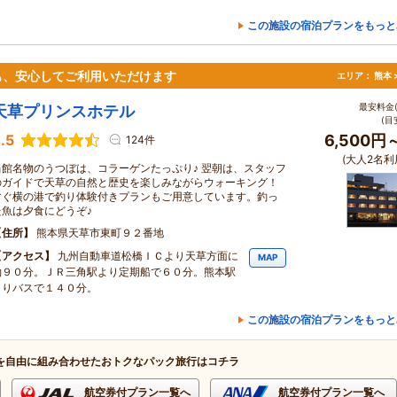
この施設の宿泊プランをもっと
も、安心してご利用いただけます
エリア：
熊本 
最安料金(
天草プリンスホテル
(目
.5
6,500円
124件
(大人2名利
当館名物のうつぼは、コラーゲンたっぷり♪ 翌朝は、スタッフ
のガイドで天草の自然と歴史を楽しみながらウォーキング！
すぐ横の港で釣り体験付きプランもご用意しています。釣っ
た魚は夕食にどうぞ♪
住所
熊本県天草市東町９２番地
アクセス
九州自動車道松橋ＩＣより天草方面に
MAP
約９０分。ＪＲ三角駅より定期船で６０分。熊本駅
よりバスで１４０分。
この施設の宿泊プランをもっと
を自由に組み合わせたおトクなパック旅行はコチラ
航空券付プラン一覧へ
航空券付プラン一覧へ