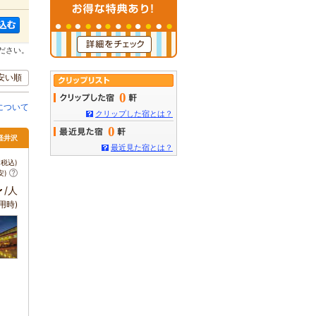
ださい。
安い順
0
について
クリップした宿とは？
0
軽井沢
最近見た宿とは？
税込)
安)
～
/人
用時)