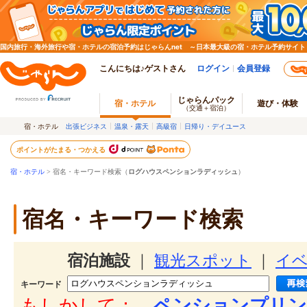
国内旅行・海外旅行や宿・ホテルの宿泊予約はじゃらんnet ～日本最大級の宿・ホテル予約サイト
こんにちは♪ゲストさん
ログイン
会員登録
じゃらんパック
宿・ホテル
遊び・体験
（交通＋宿泊）
宿・ホテル
出張ビジネス
温泉・露天
高級宿
日帰り・デイユース
ポイントがたまる・つかえる
宿・ホテル
> 宿名・キーワード検索（
ログハウスペンションラディッシュ
）
宿名・キーワード検索
宿泊施設
｜
観光スポット
｜
イ
キーワード
もしかして：
ペンションプリン