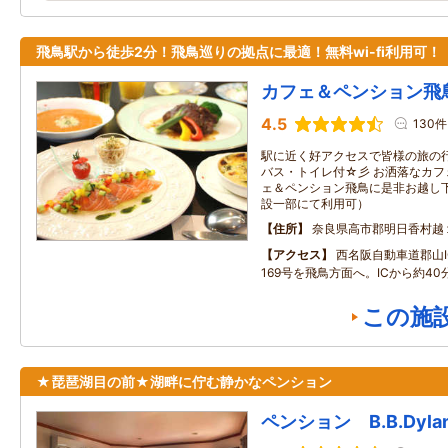
飛鳥駅から徒歩2分！飛鳥巡りの拠点に最適！無料wi-fi利用可！
カフェ＆ペンション飛
4.5
130件
駅に近く好アクセスで皆様の旅の
バス・トイレ付☆彡 お洒落なカ
ェ＆ペンション飛鳥に是非お越し下さ
設一部にて利用可）
住所
奈良県高市郡明日香村越
アクセス
西名阪自動車道郡山I
169号を飛鳥方面へ。ICから約40
この施
★琵琶湖目の前★湖畔に佇む静かなペンション
ペンション B.B.Dyla