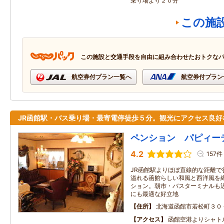
乗り場より２０分
この施
この施設と交通手段を自由に組み合わせたおトクな
航空券付プラン一覧へ
航空券付プラン
JR函館駅・バス乗り場・最寄電停徒歩５分。観光にアクセス良好
ペンション パピィー
4.2
157件
JR函館駅よりほぼ直線的な距離で
溢れる函館らしい和風と西洋風を
ション。朝市・バスターミナルも
にも最適な好立地
住所
北海道函館市若松町３０
アクセス
函館空港よりシャ