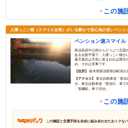
この施
人懐っこい猫（スマイル女将）がいる静かで居心地の良いペンシ
ペンション遊スマイル
那須高原中心部からどうぶつ王国
ある全館平屋で、人懐っこい猫が
露天風呂は天気に恵まれれば満天
め、それは見事です。
住所
栃木県那須郡那須町高久
アクセス
東北自動車道「那須高
分。東北自動車道「那須IC」車で
「黒磯駅」車で25分。
この施
この施設と交通手段を自由に組み合わせたおトクな