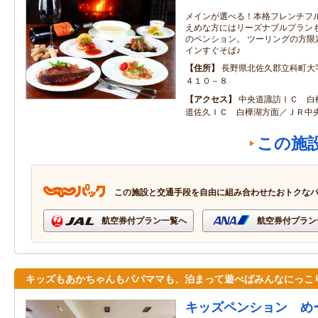
メインが選べる！本格フレンチフル
えめな方にはリーズナブルプランも
のペンション。 ツーリングの方限
インすぐそば♪
住所
長野県北佐久郡立科町大
４１０－８
アクセス
中央道諏訪ＩＣ 白
道佐久ＩＣ 白樺湖方面／ＪＲ中
この施
この施設と交通手段を自由に組み合わせたおトクな
航空券付プラン一覧へ
航空券付プラン
キッズもあかちゃんもパパママも、泊まって遊べばみんなにっこ
キッズペンション め