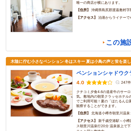
唯一の商店が横にあります。
住所
沖縄県島尻郡渡嘉敷村字阿
アクセス
泊港からライナーで
この施
木陰に佇む小さなペンション 冬はスキー 夏は小鳥の声と蛍を楽
ペンションシャドウク
4.0
247件
クチコミ夕食4.6の道産牛のサー
気。敷地内の朝里クラッセホテル
でご利用可能！夏の「ほたるん公
観察することができます。
住所
北海道小樽市朝里川温泉
アクセス
新千歳空港駅～小樽築
ス朝里川温泉行20分 温泉坂上で下