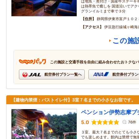
は地魚・煮付け・国産牛ステーキ
は熱帯魚で癒しを 国道沿いでアク
グランイルミまで車で３分
住所
静岡県伊東市富戸１０２
アクセス
伊豆急行線城ヶ崎海
この施
この施設と交通手段を自由に組み合わせたおトクな
航空券付プラン一覧へ
航空券付プラン
【建物内禁煙：バストイレ付】3室７名までの小さなお宿です。
ペンション伊勢志摩プ
5.0
76件
３室、最大７名までのとても小さ
でも楽しめます。館内は禁煙で無