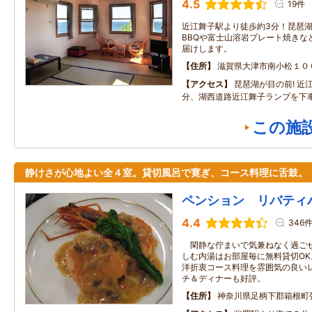
4.5
19件
近江舞子駅より徒歩約3分！琵琶
BBQや富士山溶岩プレート焼きな
届けします。
住所
滋賀県大津市南小松１０
アクセス
琵琶湖が目の前! 近
分、湖西道路近江舞子ランプを下
この施
静けさが心地よい全４室。貸切風呂で寛ぎ、コース料理に舌鼓。
ペンション リバティ
4.4
346
閑静な佇まいで気兼ねなく過ごせ
しむ内湯はお部屋毎に無料貸切O
洋折衷コース料理を雰囲気の良い
チ＆ディナーも好評。
住所
神奈川県足柄下郡箱根町