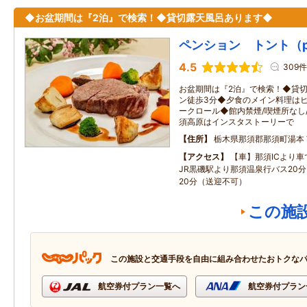
◆お盆期間は『2泊』で検索！◆貸切露天風呂あります◆
ペンション トント（pens
4.5
309件
お盆期間は『2泊』で検索！◆貸
ン徒歩3分◆夕食のメイン料理はヒ
ークロール◆館内禁煙/喫煙所なし
須高原はインスタストーリーで
住所
栃木県那須郡那須町湯本
アクセス
【車】那須ICより車
JR黒磯駅より那須温泉行バス20
20分（送迎不可）
この施
この施設と交通手段を自由に組み合わせたおトクな
航空券付プラン一覧へ
航空券付プラン