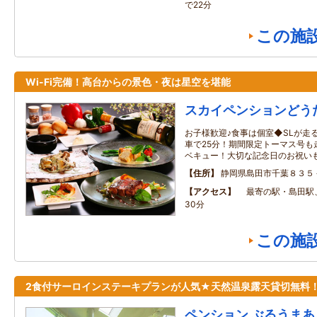
で22分
この施
Wi-Fi完備！高台からの景色・夜は星空を堪能
スカイペンションどう
お子様歓迎♪食事は個室◆SLが走
車で25分！期間限定トーマス号も
ベキュー！大切な記念日のお祝いも
住所
静岡県島田市千葉８３５
アクセス
最寄の駅・島田駅
30分
この施
2食付サーロインステーキプランが人気★天然温泉露天貸切無料
ペンション ぶるうまあ