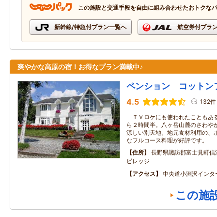
この施設と交通手段を自由に組み合わせたおトクな
新幹線/特急付プラン一覧へ
航空券付プラ
爽やかな高原の宿！お得なプラン満載中♪
ペンション コットン
4.5
132件
ＴＶロケにも使われたこともある
ら２時間半。八ヶ岳山麓のさわや
涼しい別天地。地元食材利用の、
なフルコース料理が好評です。
住所
長野県諏訪郡富士見町信
ビレッジ
アクセス
中央道小淵沢インタ
この施