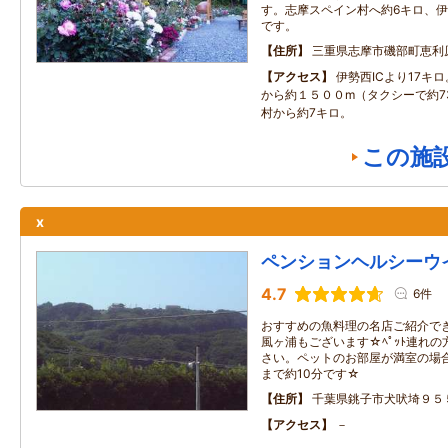
す。志摩スペイン村へ約6キロ、伊
です。
住所
三重県志摩市磯部町恵利
アクセス
伊勢西ICより17キ
から約１５００m（タクシーで約7
村から約7キロ。
この施
x
ペンションヘルシーウ
4.7
6件
おすすめの魚料理の名店ご紹介で
風ヶ浦もございます☆ﾍﾟｯﾄ連れ
さい。ペットのお部屋が満室の場
まで約10分です☆
住所
千葉県銚子市犬吠埼９５
アクセス
－