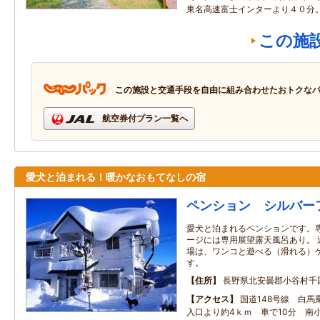
東名高速富士インターより４０分
この施
この施設と交通手段を自由に組み合わせたおトクな
航空券付プラン一覧へ
愛犬と泊まれる！暖かなおもてなしの宿
ペンション シルバー
愛犬と泊まれるペンションです。専
ージには専用展望露天風呂あり。 
場は、ワンコと遊べる（滑れる）
す。
住所
長野県北安曇郡小谷村千
アクセス
国道148号線 白馬
入口より約4ｋｍ 車で10分 南