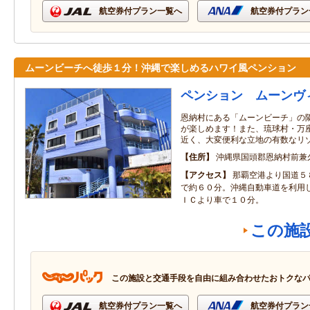
航空券付プラン一覧へ
航空券付プラン
ムーンビーチへ徒歩１分！沖縄で楽しめるハワイ風ペンション
ペンション ムーンヴ
恩納村にある「ムーンビーチ」の
が楽しめます！また、琉球村・万
近く、大変便利な立地の有数なリ
住所
沖縄県国頭郡恩納村前兼久1
アクセス
那覇空港より国道５
で約６０分。沖縄自動車道を利用
ＩＣより車で１０分。
この施
この施設と交通手段を自由に組み合わせたおトクな
航空券付プラン一覧へ
航空券付プラン