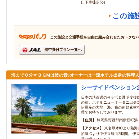
口下車徒歩5分
この施
この施設と交通手段を自由に組み合わせたおトクな
航空券付プラン一覧へ
海まで０分☆ＢＧМは波の音♪オーナーは一流ホテル出身の料理
シーサイドペンション
日本の渚百選の弓ヶ浜＆透明度抜
の前。ホテルニューオータニ出身コ
伊豆産の大地、海、森の新鮮素材
理でお待ちしております。
住所
静岡県賀茂郡南伊豆町湊
アクセス
東名厚木ICより熱海
沼津ICより中伊豆経由2時間。 伊