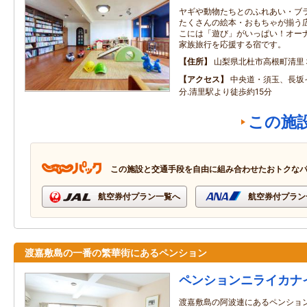
ヤギや動物たちとのふれあい・ブ
たくさんの絵本・おもちゃが揃う
こには「遊び」がいっぱい！オー
家族旅行を応援する宿です。
住所
山梨県北杜市高根町清里
アクセス
中央道・須玉、長坂
分.清里駅より徒歩約15分
この施
この施設と交通手段を自由に組み合わせたおトクな
航空券付プラン一覧へ
航空券付プラン
渡嘉敷島の一番の繁華街にあるペンション
ペンションニライカナ
渡嘉敷島の阿波連にあるペンション