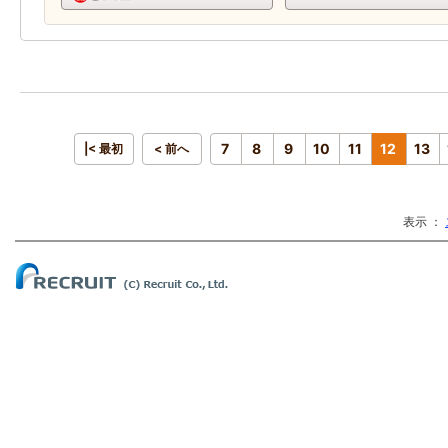
7
8
9
10
11
12
13
|< 最初
< 前へ
表示 ：