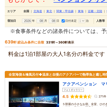
エリア
全国
｜
北海道
｜
東北
｜
関東・甲信越
｜
東海
｜
近畿・北陸
｜
年
月
日
日付未定
泊
宿泊日
人数等
※食事条件などの諸条件については、予
639
軒 絞込み条件に合致
331軒～360軒表示
料金は1泊1部屋の大人1名分の料金で
全室海側＆檜風呂付◆温泉と自慢のアクアバーで熱帯魚と癒し時
アクアペンション マ
フォトギャラリー
4.5
271件
５部屋の小さなお宿。全室、ひのき