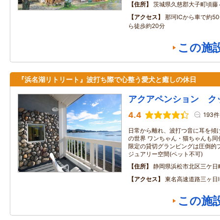
住所
茨城県久慈郡大子町頃藤
アクセス
那珂ICから車で約5
ら徒歩約20分
この施
『浜名湖リトリート』波打ち際で心整う愛犬と癒しの休日
アクアペンション ク
4.4
193件
日常から離れ、波打つ音に耳を傾
の世界 ワンちゃん・猫ちゃんも同
限定の貸切グランピングは圧倒的
ジュアリー空間(ペット不可)
住所
静岡県浜松市北区三ケ日
アクセス
東名高速道路三ヶ日I
この施