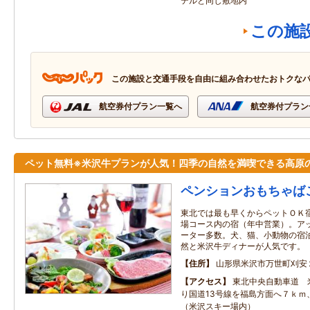
テルと同じ敷地内
この施
この施設と交通手段を自由に組み合わせたおトクな
航空券付プラン一覧へ
航空券付プラン
ペット無料※米沢牛プランが人気！四季の自然を満喫できる高原
ペンションおもちゃば
東北では最も早くからペットＯＫ
場コース内の宿（年中営業）。ア
ーター多数。犬、猫、小動物の宿
然と米沢牛ディナーが人気です。
住所
山形県米沢市万世町刈安
アクセス
東北中央自動車道 
り国道13号線を福島方面へ７ｋｍ
（米沢スキー場内）