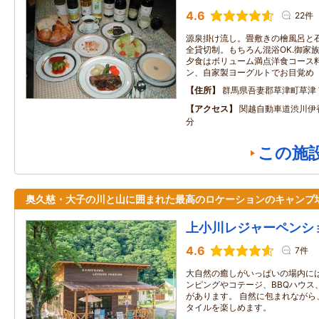
4.6
22件
源泉掛け流し。畳敷きの檜風呂と
全貸切制。もちろん混浴OK.御家
夕食はボリューム満点洋食コース
ン、自家製ヨーグルトでお目覚め
住所
群馬県吾妻郡草津町草津
アクセス
関越自動車道渋川伊
分
この施
奥久慈・大子の川と山に囲まれた最高のロケーションのキャンプ
上小川レジャーペンシ
4.6
7件
大自然の癒しがいっぱいの場内に
ンピングやコテージ、BBQハウス
があります。 自然に包まれながら
タイルを楽しめます。