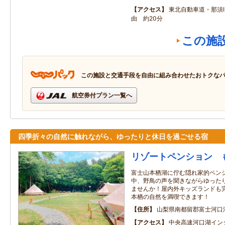
アクセス
東北自動車道・那須I
由 約20分
この施
この施設と交通手段を自由に組み合わせたおトクな
航空券付プラン一覧へ
四季折々の自然に触れながら、ゆったりと休日を過ごせる宿
リゾートペンション 
富士山本栖湖に佇む隠れ家的ペン
中、野鳥の声を聞きながらゆった
ませんか！屋内外キッズランドも
本栖の自然を満喫できます！
住所
山梨県南都留郡富士河口
アクセス
中央高速河口湖イン