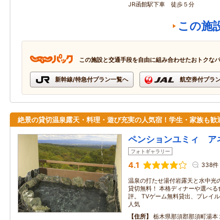
JR函館駅下車 徒歩５分
この施
この施設と交通手段を自由に組み合わせたおトクな
新幹線/特急付プラン一覧へ
航空券付プラ
絶景の貸切温泉露天・料理・遊び充実の人気宿！学生・家族も歓
ペンションユミィ ア
フォトギャラリー
4.1
338件
温泉の打たせ湯付岩露天と水中光
貸切無料！ 本格ディナーや選べる
評。 TVゲーム無料貸出、プレイ
人気
住所
栃木県那須郡那須町湯本