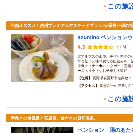
この施
当館オススメ！信州プレミアム牛ステーキプラン♪安曇野一望の
azumino ペンション
4.5
8件
北アルプスの山麓、手作り料理の
平と刻々と移り変わる山並みを一
洋食ディナー◆バイクポート完備
ースあり小さなお子様も大歓迎
住所
長野県安曇野市穂高牧２
アクセス
常念岳一の沢登り口
この施
畳敷きの檜風呂と石風呂、鍵付きの貸切温泉。
ペンション 陽のあた