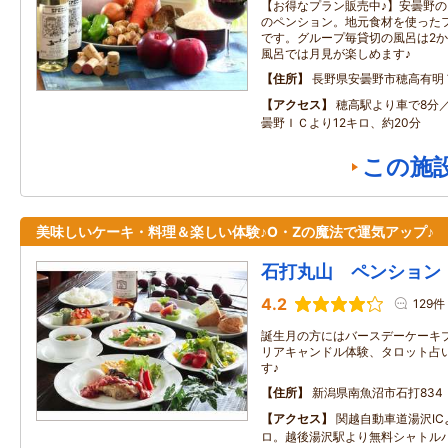
【お得なプラン販売中♪】安曇野
のペンション。地元食材を使った
です。グループ毎貸切の風呂は2
風呂では月見が楽しめます♪
住所
長野県安曇野市穂高有明
アクセス
穂高駅より車で8分
曇野ＩＣより12キロ、約20分
この施
美味しいケーキ・料理＆楽しい体験♪O・Zの魔法で運気アップ♪
石打丸山 ペンション
4.2
129件
誕生月の方にはバースデーケーキ
リアキャンドル体験、タロット占
す♪
住所
新潟県南魚沼市石打834
アクセス
関越自動車道湯沢IC
ロ。越後湯沢駅より無料シャトル