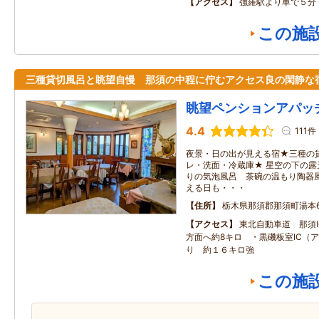
アクセス
強羅駅より車で５分
この施
三種貸切風呂と眺望自慢 那須の中程に佇むアクセス良の閑静
眺望ペンションアパッ
4.4
111件
夜景・日の出が見える宿★三種の
レ・洗面・冷蔵庫★ 星空の下の
りの気泡風呂 茶碗の温もり陶器風
える日も・・・
住所
栃木県那須郡那須町湯本6
アクセス
東北自動車道 那須
方面へ約8キロ ・黒磯板室IC（
り 約１６キロ強
この施