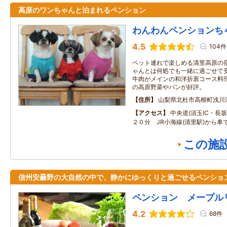
高原のワンちゃんと泊まれるペンション
わんわんペンションち
4.5
104件
ペット連れで楽しめる清里高原の
ゃんとは何処でも一緒に過ごせて
牛肉がメインの和洋折衷コース料
の高原野菜やパンが好評。
住所
山梨県北杜市高根町浅川
アクセス
中央道(須玉IC・長坂I
２０分 JR小海線(清里駅)から車
この施
信州安曇野の大自然の中で、静かにゆっくりと過ごせるペンショ
ペンション メープル
4.2
68件