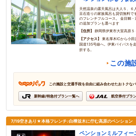
天然温泉の露天風呂は大人５、６人
豆石造りの家族風呂も貸切無料です
のフレンチフルコース。 金目鯛・
の追加プランも選べます
住所
静岡県伊東市大室高原５
アクセス
東名厚木ICから小
国道135号線へ。伊東バイパスを
折する。
この施
この施設と交通手段を自由に組み合わせたおトクな
新幹線/特急付プラン一覧へ
航空券付プラ
7/19空きあり★本格フレンチ♪白樺並木に佇む高原のペンション
ペンションミルフィー