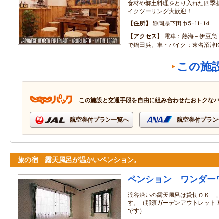
食材や郷土料理をとり入れた四季
イクツーリング大歓迎！
住所
静岡県下田市5-11-14
アクセス
電車：熱海～伊豆急
で鍋田浜。車・バイク：東名沼津I
この施
この施設と交通手段を自由に組み合わせたおトクな
航空券付プラン一覧へ
航空券付プラン
旅の宿 露天風呂が温かいペンション。
ペンション ワンダー
渓谷沿いの露天風呂は貸切ＯＫ 
す。（那須ガーデンアウトレット 
です）