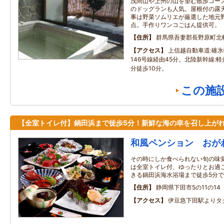
浅間山や上州の山を望む散歩コー
のドッグランも人気。屋根付の露
事は野菜ソムリエが厳選した地元
点。手作りワンコごはん提供可。
住所
群馬県吾妻郡長野原町北
アクセス
上信越自動車道:碓氷
146号線経由45分。北陸新幹線:
分徒歩10分。
この施
【全室トイレ付】鍋田浜まで徒歩5分！新鮮な海の幸を召し上がれ
和風ペンション おが
その時にしか食べられない旬の味覚
は全室トイレ付、ゆったりとお過ご
きる鍋田浜海水浴場まで徒歩5分
住所
静岡県下田市5の11の14
アクセス
伊豆急下田駅よりタ