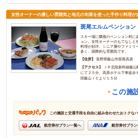
女性オーナーの優しい雰囲気と地元の旬菜を使った手作り料理が
斑尾エルムペンション
スキー場に隣接のペンション村に
ョン。女性オーナーのもてなしと
料理が好評。シニア層やファミリ
多く、国際的な雰囲気です。
住所
長野県飯山市斑尾高原
アクセス
ＪＲ北陸新幹線飯山
にて２５分、高原ホテル下車徒歩
田飯山ＩＣより１５分
この施
この施設と交通手段を自由に組み合わせたおトクな
航空券付プラン一覧へ
航空券付プラン