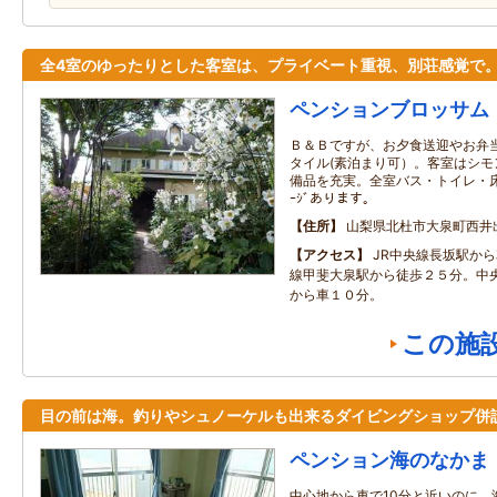
全4室のゆったりとした客室は、プライベート重視、別荘感覚で
ペンションブロッサム
Ｂ＆Ｂですが、お夕食送迎やお弁
タイル(素泊まり可）。客室はシ
備品を充実。全室バス・トイレ・床暖
ｰｼﾞあります。
住所
山梨県北杜市大泉町西井
アクセス
JR中央線長坂駅から
線甲斐大泉駅から徒歩２５分。中
から車１０分。
この施
目の前は海。釣りやシュノーケルも出来るダイビングショップ併
ペンション海のなかま
中心地から車で10分と近いのに、