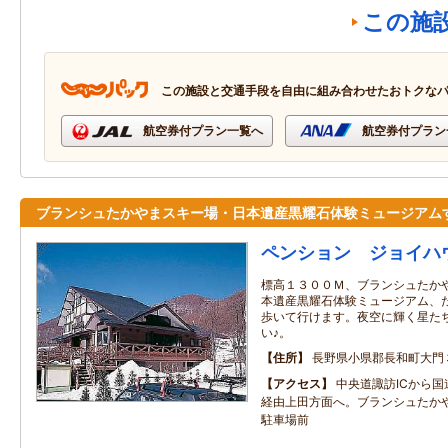
この施
この施設と交通手段を自由に組み合わせたおトクな
航空券付プラン一覧へ
航空券付プラン
ブランシュたかやまスキー場・日本遺産黒耀石体験ミュージアム
ペンション ジョイハ
標高１３００Ｍ、ブランシュたかや
本遺産黒耀石体験ミュージアム、
歩いて行けます。夜空に輝く星た
い♪。
住所
長野県小県郡長和町大門
アクセス
中央道諏訪ICから国
経由上田方面へ。ブランシュたか
駐車場前