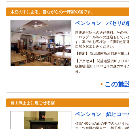
木立の中にある、昔ながらの一軒家の宿です。
ペンション パセリの
越後湯沢駅への送迎無料。その他
ーロラプール等への送迎もしてい
す。車でのお客様は、玄関前が駐
自然をお楽しみください。
住所
新潟県南魚沼郡湯沢町土樽6
アクセス
関越道湯沢ICより車
線越後湯沢よりパセリの森のマイク
分。
この施
自由気ままに過ごせる宿
ペンション 紙ヒコー
標高1400mの山の中でのんびりお
ポーツ観戦の拠点に！ 根子岳・四