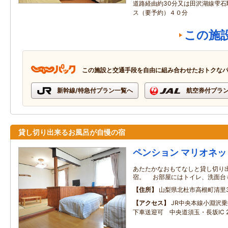
道路経由約30分又は田沢湖線雫石
ス（要予約）４０分
この施
この施設と交通手段を自由に組み合わせたおトクな
新幹線/特急付プラン一覧へ
航空券付プラ
貸し切り出来るお風呂が自慢の宿
ペンション マリオネッ
あたたかなおもてなしと貸し切り
宿。 お部屋にはトイレ、洗面台
住所
山梨県北杜市高根町清里35
アクセス
JR中央本線小淵沢
下車送迎可 中央道須玉・長坂IC 