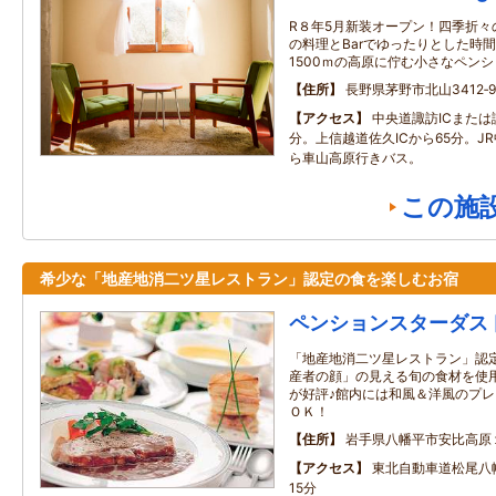
R８年5月新装オープン！四季折々
の料理とBarでゆったりとした時
1500ｍの高原に佇む小さなペン
住所
長野県茅野市北山3412‐9
アクセス
中央道諏訪ICまたは
分。上信越道佐久ICから65分。J
ら車山高原行きバス。
この施
希少な「地産地消二ツ星レストラン」認定の食を楽しむお宿
ペンションスターダス
「地産地消二ツ星レストラン」認
産者の顔」の見える旬の食材を使
が好評♪館内には和風＆洋風のプ
ＯＫ！
住所
岩手県八幡平市安比高原
アクセス
東北自動車道松尾八
15分