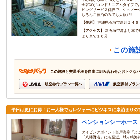
全客室がコンドミニアムタイプで
ビングサービス併設で、シュノー
ちろんご宿泊のみでも大歓迎!!
住所
沖縄県石垣市新川２４６
アクセス
新石垣空港より車で
より車で１０分
この施
この施設と交通手段を自由に組み合わせたおトクな
航空券付プラン一覧へ
航空券付プラン
平日は更にお得！お一人様でもレジャーにビジネスに素泊まりの
ペンションシーホース
ダイビングポイント富戸海岸「よ
「八幡野港」にも至近。城ヶ崎海