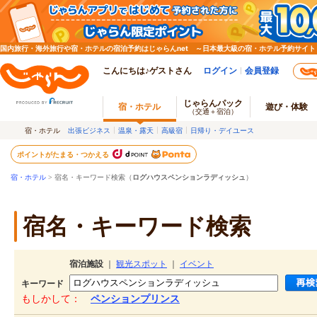
国内旅行・海外旅行や宿・ホテルの宿泊予約はじゃらんnet ～日本最大級の宿・ホテル予約サイト
こんにちは♪ゲストさん
ログイン
会員登録
じゃらんパック
宿・ホテル
遊び・体験
（交通＋宿泊）
宿・ホテル
出張ビジネス
温泉・露天
高級宿
日帰り・デイユース
ポイントがたまる・つかえる
宿・ホテル
> 宿名・キーワード検索（
ログハウスペンションラディッシュ
）
宿名・キーワード検索
宿泊施設
｜
観光スポット
｜
イベント
キーワード
もしかして：
ペンションプリンス