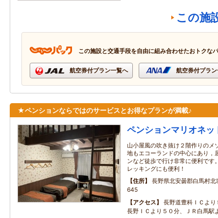
この施
この施設と交通手段を自由に組み合わせたおトクな
航空券付プラン一覧へ
航空券付プラン
★ペンションならではのサービスとお得なプランが満載♪
ペンションマリオネッ
山小屋風の吹き抜け２階作りのメゾ
地もエコーランドの中心にあり，
ンなど徒歩で行け非常に便利です。
レッキングにも便利！
住所
長野県北安曇郡白馬村北城
645
アクセス
長野道豊科ＩＣより
長野ＩＣより５０分、ＪＲ白馬駅