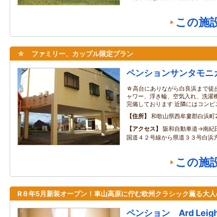
この施
☆ ファミリー、カップル限定プラン
ペンションサンタモニ
☆高台にありながら白良浜まで徒歩
ャワー、浮き輪、空気入れ、洗濯
完備しております 近隣にはコンビニ
住所
和歌山県西牟婁郡白浜町29
アクセス
阪和自動車道→南紀
国道４２号線から県道３３号白浜
この施
R８年5月新装オープン！車山高原に佇む欧州クラシック薫る大人
ペンション Ard Leig