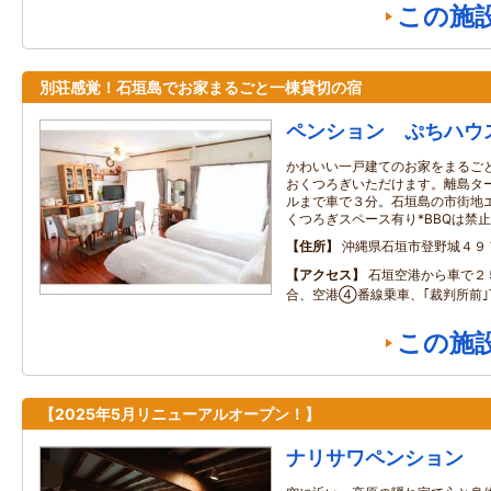
この施
別荘感覚！石垣島でお家まるごと一棟貸切の宿
ペンション ぷちハウ
かわいい一戸建てのお家をまるご
おくつろぎいただけます。離島タ
ルまで車で３分。石垣島の市街地エ
くつろぎスペース有り*BBQは禁止
住所
沖縄県石垣市登野城４９
アクセス
石垣空港から車で２
合、空港④番線乗車、｢裁判所前
この施
【2025年5月リニューアルオープン！】
ナリサワペンション