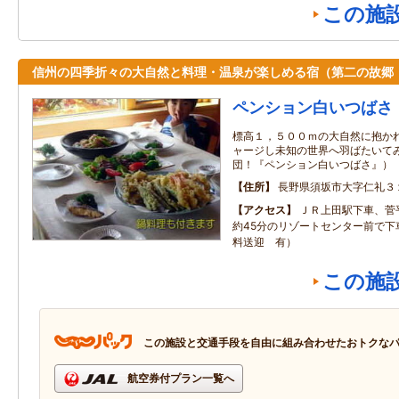
この施
信州の四季折々の大自然と料理・温泉が楽しめる宿（第二の故郷
ペンション白いつばさ
標高１，５００ｍの大自然に抱か
ャージし未知の世界へ羽ばたいて
団！『ペンション白いつばさ』）
住所
長野県須坂市大字仁礼３
アクセス
ＪＲ上田駅下車、菅
約45分のリゾートセンター前で下
料送迎 有）
この施
この施設と交通手段を自由に組み合わせたおトクな
航空券付プラン一覧へ