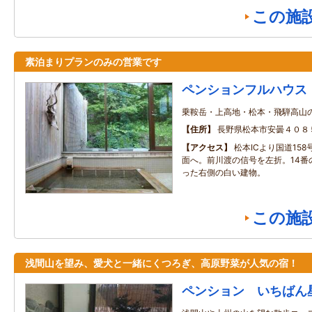
この施
素泊まりプランのみの営業です
ペンションフルハウス
乗鞍岳・上高地・松本・飛騨高山
住所
長野県松本市安曇４０８
アクセス
松本ICより国道15
面へ。前川渡の信号を左折。14番
った右側の白い建物。
この施
浅間山を望み、愛犬と一緒にくつろぎ、高原野菜が人気の宿！
ペンション いちばん