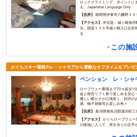
ロッククライミング、ポイントに
も、Japanese Language Only
住所
静岡県伊東市八幡野１０
アクセス
伊豆急：城ヶ崎海岸
分。国道１３５号城ヶ崎入口左折8
る
この施
かぐらスキー場前のレ・シャモアから素敵なオフタイムをプレゼ
ペンション レ・シャ
ロープウェー乗場まで70ｍ徒歩1
金と格安リフト券で楽しめる安心
優しい暖かさが心地良く、好評の
酒、柚子胡椒等お楽しみ色々
住所
新潟県南魚沼郡湯沢町三
アクセス
かぐらロープウェー
の路地に入って、突き当りの左手