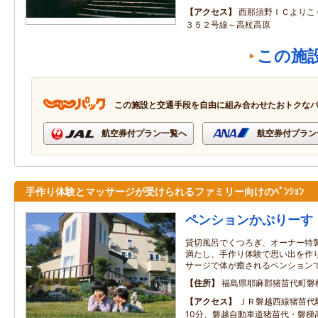
アクセス
西那須野ＩＣよりこ
３５２号線～高杖高原
この施
この施設と交通手段を自由に組み合わせたおトクな
航空券付プラン一覧へ
航空券付プラン
手作り体験とマッサージが受けられるファミリー向けのﾍﾟﾝｼｮﾝ
ペンションかぷりーす
貸切風呂でくつろぎ、オーナー特
満たし、手作り体験で思い出を作
サージで体が癒されるペンション
住所
福島県耶麻郡猪苗代町磐
アクセス
ＪＲ磐越西線猪苗代
10分、磐越自動車道猪苗代・磐梯