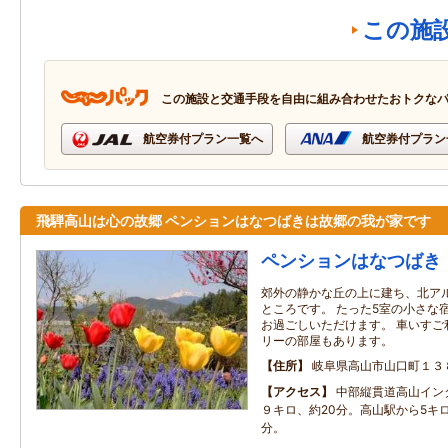
この施
この施設と交通手段を自由に組み合わせたおトクな
航空券付プラン一覧へ
航空券付プラン
飛騨高山は心の故郷 ペンションはなつばきは故郷の我が家です
ペンションはなつばき
郊外の静かな丘の上に建ち、北ア
ところです。 たった5室の小さな
お過ごしいただけます。 車いすご
リーの部屋もあります。
住所
岐阜県高山市山口町１３
アクセス
中部縦貫道高山イン
９キロ、約20分。高山駅から5キロ
分。