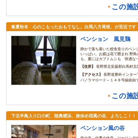
この施
春夏秋冬 心のこもったおもてなし。白馬八方尾根、が至近です
ペンション 風見鶏
静かで落ち着いた校舎造りのペン
いっぱい。お庭は花で囲まれ 野鳥
も、夏にはカブトムシも 快適な
住所
長野県北安曇郡白馬村北
アクセス
長野道豊科インター
パノラマロード～１４８号線経由
この施
下北半島入り口の町、陸奥横浜、旅休め宿風の谷、よろしこ！！
ペンション風の谷
旅の友、仕事の休息、ツーリング