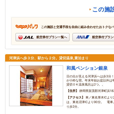
この施
この施設と交通手段を自由に組み合わせたおトクな
航空券付プラン一覧へ
航空券付プラン
河津浜へ歩３分、駅から２分。貸切温泉,素泊まり
和風ペンション銀泉
日の出が見える河津浜へは歩3分
が小粋な宿。年末年始お盆以外は
貸切ＯＫ温泉風呂は2つ。。
住所
静岡県賀茂郡河津町浜18
アクセス
車／東名厚木ICより
は、東名沼津ICより90分。 電
り歩2分。