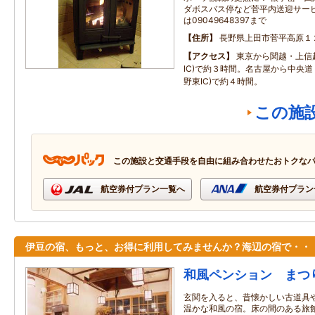
ダボスバス停など菅平内送迎サービ
は09049648397まで
住所
長野県上田市菅平高原１
アクセス
東京から関越・上信
IC)で約３時間。名古屋から中央
野東IC)で約４時間。
この施
この施設と交通手段を自由に組み合わせたおトクな
航空券付プラン一覧へ
航空券付プラン
伊豆の宿、もっと、お得に利用してみませんか？海辺の宿で・・
和風ペンション まつ
玄関を入ると、昔懐かしい古道具
温かな和風の宿。床の間のある旅