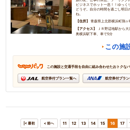
ビジネスでホット一息！！ゆっく
どうぞ。自分の時間を過ごし明日
ね。
住所
青森県上北郡横浜町鶏ヶ
アクセス
ＪＲ野辺地駅から大
奥横浜駅下車、車で5分
この施
この施設と交通手段を自由に組み合わせたおトクな
航空券付プラン一覧へ
航空券付プラン
11
12
13
14
15
16
17
|< 最初
< 前へ