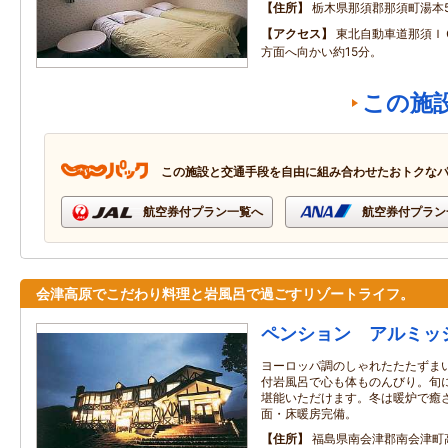
住所
栃木県那須郡那須町湯本59
アクセス
東北自動車道那須Ｉ
方面へ向かい約15分。
この施
この施設と交通手段を自由に組み合わせたおトクな
航空券付プラン一覧へ
航空券付プラン
会津高原でこだわり料理と岩風呂で過ごすリゾートライフ。
ペンション アルミッ
ヨーロッパ調のしゃれたたたずま
付岩風呂で心も体ものんびり。旬
堪能いただけます。冬は暖炉で癒さ
面・床暖房完備。
住所
福島県南会津郡南会津町高