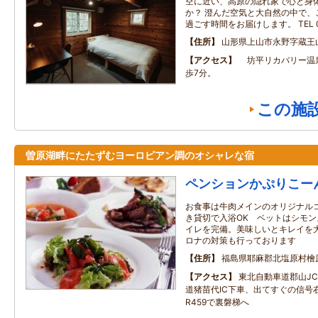
空に近い、高原の隠れ家で心と身
か？ 澄んだ空気と大自然の中で、
過ごす時間をお届けします。 TEL 02
住所
山形県上山市永野字蔵王
アクセス
坊平リカバリー温
歩7分。
この施
曽原湖畔にたたずむヨーロピアン調のオシャレな宿
ペンションかぷりこー
お食事は牛肉メインのオリジナル
き貸切で入浴OK ベットはシモ
イレを完備。美味しいとキレイを大
ロナの対策も行っております
住所
福島県耶麻郡北塩原村檜
アクセス
東北自動車道郡山J
道猪苗代IC下車、出てすぐの信号右
R459で裏磐梯へ