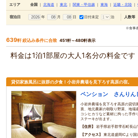
エリア
全国
｜
北海道
｜
東北
｜
関東・甲信越
｜
東海
｜
近畿・北陸
｜
年
月
日
日付未定
泊
宿泊日
人数等
※食事
639
軒 絞込み条件に合致
451軒～480軒表示
料金は1泊1部屋の大人1名分の料金で
貸切家族風呂に抜群の夕食！小岩井農場を見下ろす高原の宿。
ペンション さんりん
小岩井農場を見下ろす高原の貸切
衷、地元農家の朝取り野菜、地場
コシヒカリなど素材に拘った手作
ステーキが出ます。
住所
岩手県岩手郡雫石町長山字
アクセス
東北道盛岡ICより国