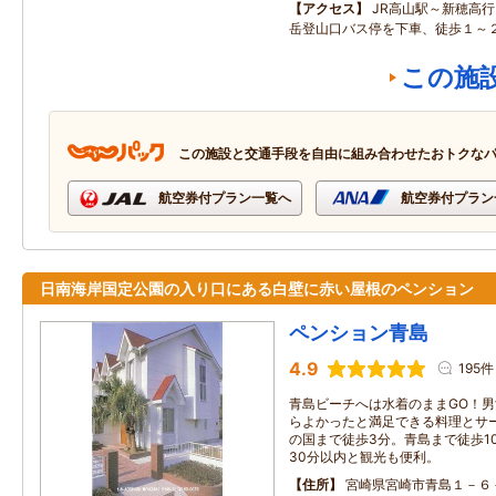
アクセス
JR高山駅～新穂高
岳登山口バス停を下車、徒歩１～
この施
この施設と交通手段を自由に組み合わせたおトクな
航空券付プラン一覧へ
航空券付プラン
日南海岸国定公園の入り口にある白壁に赤い屋根のペンション
ペンション青島
4.9
195件
青島ビーチへは水着のままGO！男
らよかったと満足できる料理とサ
の国まで徒歩3分。青島まで徒歩1
30分以内と観光も便利。
住所
宮崎県宮崎市青島１－６