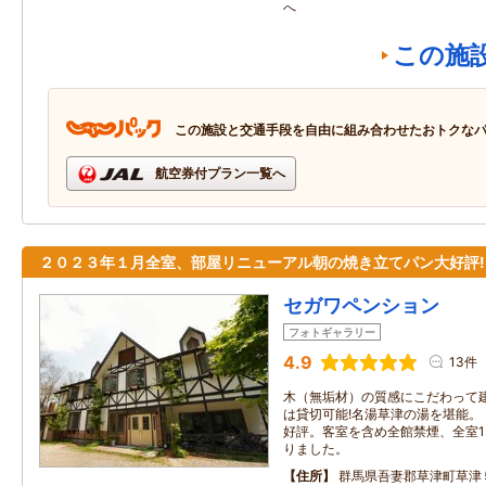
へ
この施
この施設と交通手段を自由に組み合わせたおトクな
航空券付プラン一覧へ
２０２３年１月全室、部屋リニューアル朝の焼き立てパン大好評!
セガワペンション
フォトギャラリー
4.9
13件
木（無垢材）の質感にこだわって
は貸切可能!名湯草津の湯を堪能
好評。客室を含め全館禁煙、全室1
りました。
住所
群馬県吾妻郡草津町草津