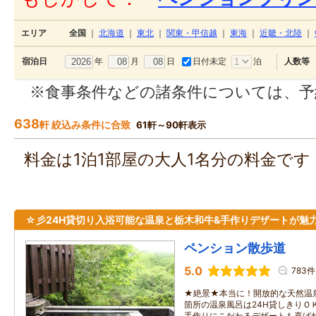
エリア
全国
｜
北海道
｜
東北
｜
関東・甲信越
｜
東海
｜
近畿・北陸
｜
年
月
日
日付未定
泊
宿泊日
人数等
※食事条件などの諸条件については、予
638
軒 絞込み条件に合致
61軒～90軒表示
料金は1泊1部屋の大人1名分の料金で
☆彡24H貸切り入浴可能な温泉と栃木和牛&手作りデザートが魅
ペンション散歩道
5.0
783件
★絶景★本当に！開放的な天然温
箇所の温泉風呂は24H貸しきりＯ
手作りにこだわるデザートも喜ばれ