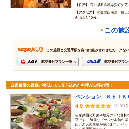
住所
石川県羽咋郡志賀町矢蔵
アクセス
能登里山海道 柳田
西山より10分。
この施
この施設と交通手段を自由に組み合わせたおトクな
航空券付プラン一覧へ
航空券付プラン
自家菜園の野菜が美味しい♪真心込めた料理が自慢の宿！
ペンション ＫＥＩＫ
4.9
207件
自家菜園の野菜や地元の旬な食材
宿です。 綺麗なプールや本館の屋
山、満天の星空が望めます。 ペッ
の２部屋限定です！