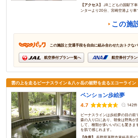
アクセス
JRこどもの国駅下
ンターより20分、宮崎空港より車
この施
この施設と交通手段を自由に組み合わせたおトクな
航空券付プラン一覧へ
航空券付プラン
雲の上を走るビーナスライン＆八ヶ岳の裾野を走るエコーライ
ペンション歩絵夢
4.7
142件
ビーナスラインは歩絵夢の目の前
森の入り口にあり、朝食は野鳥が
して、種類が多いいのにも驚きます
を肌で感じれます。
住所
長野県茅野市蓼科高原ピ