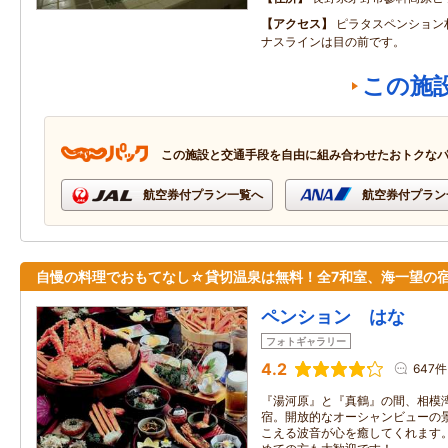
アクセス
ピラタスペンション
ナスラインは目の前です。
この施
この施設と交通手段を自由に組み合わせたおトクな
航空券付プラン一覧へ
航空券付プラン
自慢の料理でおもてなし☆貸切温泉は無料！全7和室、海一望の
ペンション はな
フォトギャラリー
4.2
647件
『湯河原』と『真鶴』の間、相模
宿。開放的なオーシャンビューの
こえる波音が心を癒してくれます