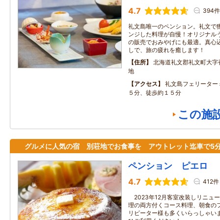
4.7
394件
礼文島唯一のペンション。礼文で
ンジした料理が自慢！オリジナル
の販売でおみやげにも最適。真心
しで、旅の疲れを癒します！
住所
北海道礼文郡礼文町大字
地
アクセス
礼文島フェリーター
５分、徒歩約１５分
この施
グルメに人気の宿 別荘地でお食事を アウトレット迄車で5
ペンション ピエロ
4.7
412件
2023年12月客室改装しリニュ
理の両方付くコース料理、朝食の
リピーター様も多くいらっしゃいま