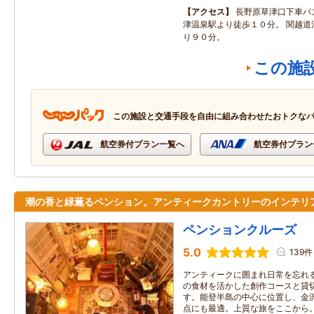
アクセス
長野原草津口下車バ
津温泉駅より徒歩１０分。 関越道
り９０分。
この施
この施設と交通手段を自由に組み合わせたおトクな
航空券付プラン一覧へ
航空券付プラン
潮の香と緑薫るペンション。アンティークカントリーのインテリ
ペンションクルーズ
5.0
139件
アンティークに囲まれ日常を忘れ
の食材を活かした創作コースと貸
す。能登半島の中心に位置し、金
点にも最適。上質な旅をここから