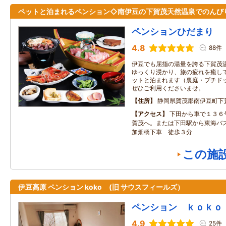
ペットと泊まれるペンション◇南伊豆の下賀茂天然温泉でのんび
ペンションひだまり
4.8
88件
伊豆でも屈指の湯量を誇る下賀茂温
ゆっくり浸かり、旅の疲れを癒して
ットと泊まれます（裏庭・プチドッ
ぜひご利用くださいませ。
住所
静岡県賀茂郡南伊豆町下
アクセス
下田から車で１３６
賀茂へ。または下田駅から東海バ
加畑橋下車 徒歩３分
この施
伊豆高原 ペンション koko (旧 サウスフィールズ）
ペンション ｋｏｋｏ
4.9
25件