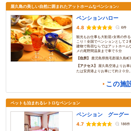
屋久島の美しい自然に囲まれたアットホームなペンション♪
ペンションハロー
4.8
6件
観光もお仕事も大歓迎♪女将の作
こり！全国でペンションとして２
建物で島宿ならではアットホーム
メの尾野間温泉まで車で５分
住所
鹿児島県熊毛郡屋久島町
アクセス
屋久島空港よりお車
たは安房港よりお車にて約２０分
この施
ペットも泊まれるレトロなペンション
ペンション グーグー
4.7
186件