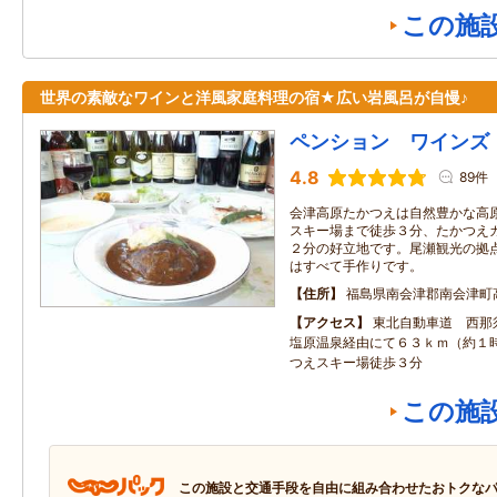
この施
世界の素敵なワインと洋風家庭料理の宿★広い岩風呂が自慢♪
ペンション ワインズ
4.8
89件
会津高原たかつえは自然豊かな高
スキー場まで徒歩３分、たかつえ
２分の好立地です。尾瀬観光の拠
はすべて手作りです。
住所
福島県南会津郡南会津町
アクセス
東北自動車道 西那
塩原温泉経由にて６３ｋｍ（約１
つえスキー場徒歩３分
この施
この施設と交通手段を自由に組み合わせたおトクな