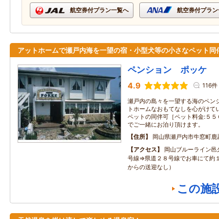
航空券付プラン一覧へ
航空券付プラン
アットホームで瀬戸内海を一望の宿・小型犬等の小さなペット同
ペンション ポッケ
4.9
116件
瀬戸内の島々を一望する海のペン
トホームなおもてなしを心がけて
ペットの同伴可［ペット料金:５５
でご一緒にお泊り頂けます。
住所
岡山県瀬戸内市牛窓町鹿忍6
アクセス
岡山ブルーライン邑
号線⇒県道２８号線でお車にて約１
からの送迎なし）
この施