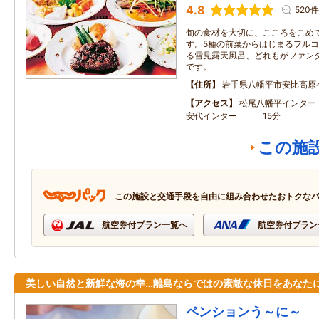
4.8
520件
旬の食材を大切に、こころをこめ
す。5種の前菜からはじまるフルコー
る雪見露天風呂、どれもがファン
です。
住所
岩手県八幡平市安比高原
アクセス
松尾八幡平イン
安代インター 15分
この施
この施設と交通手段を自由に組み合わせたおトクな
航空券付プラン一覧へ
航空券付プラン
美しい自然と新鮮な海の幸…離島ならではの素敵な休日をあなた
ペンションう～に～