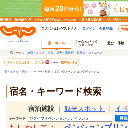
国内旅行・海外旅行や宿・ホテルの宿泊予約はじゃらんnet ～日本最大級の宿・ホテル予約サイト
こんにちは♪ゲストさん
ログイン
会員登録
じゃらんパック
宿・ホテル
遊び・体験
（交通＋宿泊）
宿・ホテル
出張ビジネス
温泉・露天
高級宿
日帰り・デイユース
ポイントがたまる・つかえる
宿・ホテル
> 宿名・キーワード検索（
ログハウスペンションラディッシュ
）
宿名・キーワード検索
宿泊施設
｜
観光スポット
｜
イ
キーワード
もしかして：
ペンションプリン