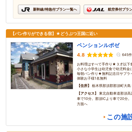
新幹線/特急付プラン一覧へ
航空券付プラ
【パン作りができる宿】★どうぶつ王国に近い
ペンションルポゼ
4.8
645件
お料理はすべて手作り★３才以下
小さな小学生は幼児食で幼児料金に
毎朝パン作り★無料記念日サプライズ
体験お子様1名無料
住所
栃木県那須郡那須町大島
アクセス
東北自動車道那須高
車で10分。那須ICより車で20分
方面へ
この施