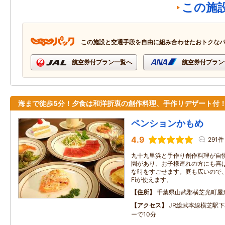
この施
この施設と交通手段を自由に組み合わせたおトクな
航空券付プラン一覧へ
航空券付プラン
海まで徒歩5分！夕食は和洋折衷の創作料理、手作りデザート付
ペンションかもめ
4.9
291件
九十九里浜と手作り創作料理が自
園があり、お子様連れの方にも喜
な時をすごせます。庭も広いので、バ
Fiが使えます。
住所
千葉県山武郡横芝光町屋
アクセス
JR総武本線横芝駅
ーで10分