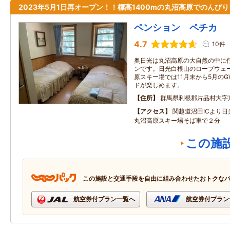
2023年5月1日再オープン！！標高1400mの丸沼高原でのんび
ペンション ペチカ
4.7
10件
奥日光は丸沼高原の大自然の中に
ンです。日光白根山のロープウェ
原スキー場では11月末から5月の
ドが楽しめます。
住所
群馬県利根郡片品村大字
アクセス
関越道沼田ICより日
丸沼高原スキー場そば車で２分
この施
この施設と交通手段を自由に組み合わせたおトクな
航空券付プラン一覧へ
航空券付プラン