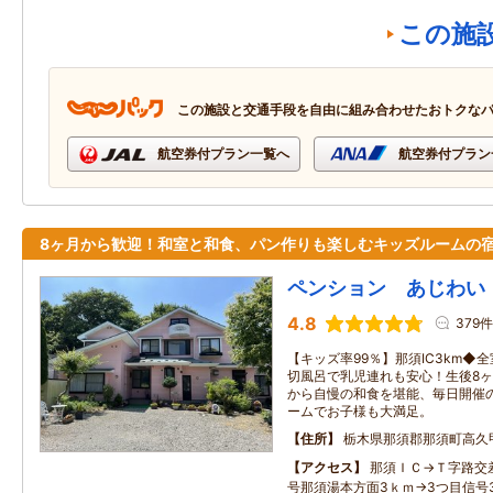
この施
この施設と交通手段を自由に組み合わせたおトクな
航空券付プラン一覧へ
航空券付プラン
8ヶ月から歓迎！和室と和食、パン作りも楽しむキッズルームの
ペンション あじわい
4.8
379件
【キッズ率99％】那須IC3km◆
切風呂で乳児連れも安心！生後8ヶ
から自慢の和食を堪能、毎日開催
ームでお子様も大満足。
住所
栃木県那須郡那須町高久
アクセス
那須ＩＣ→Ｔ字路交
号那須湯本方面3ｋｍ→3つ目信号