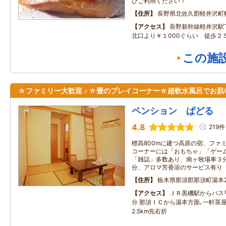
ひご利用ください！
住所
長野県北佐久郡軽井沢町
アクセス
長野新幹線軽井沢駅
北口より￥１000ぐらい 徒歩２
この施
☆ファミリー大歓迎 ♪ ☆畳のプレイコーナー☆超軟水風呂でお肌
ペンション ぱどる
4.8
219件
標高800mに建つ高原の宿、ファミ
コーナーには「おもちゃ」「ゲー
「雑誌」多数あり、南ヶ牧場車３
分、アロマ芳香浴のサービス有り
住所
栃木県那須郡那須町湯本21
アクセス
ＪＲ黒磯駅からバス
分 那須ＩＣから湯本方面､一軒茶
2.5km先右折