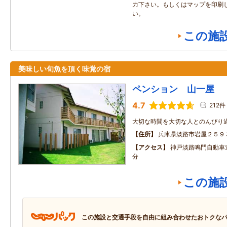
力下さい。もしくはマップを印刷
い。
この施
美味しい旬魚を頂く味覚の宿
ペンション 山一屋
4.7
212件
大切な時間を大切な人とのんびり
住所
兵庫県淡路市岩屋２５９
アクセス
神戸淡路鳴門自動車
分
この施
この施設と交通手段を自由に組み合わせたおトクな