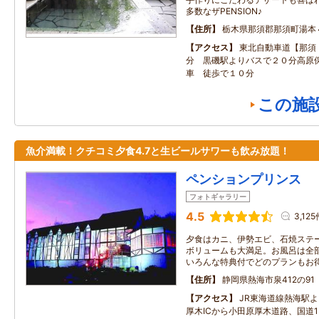
多数なザPENSION♪
住所
栃木県那須郡那須町湯本
アクセス
東北自動車道【那須
分 黒磯駅よりバスで２０分高原
車 徒歩で１０分
この施
魚介満載！クチコミ夕食4.7と生ビールサワーも飲み放題！
ペンションプリンス
フォトギャラリー
4.5
3,125
夕食はカニ、伊勢エビ、石焼ステー
ボリュームも大満足。お風呂は全
いろんな特典付でどのプランもお
住所
静岡県熱海市泉412の91
アクセス
JR東海道線熱海駅よ
厚木ICから小田原厚木道路、国道1