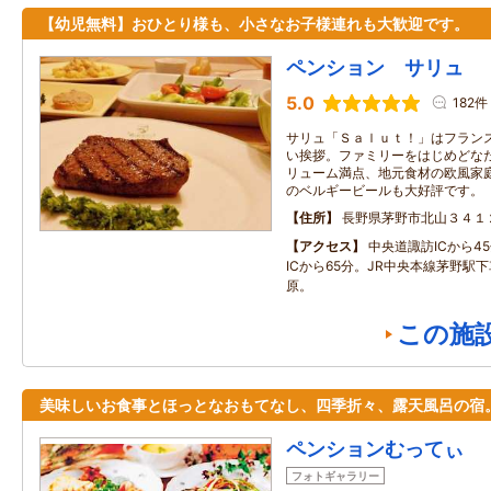
【幼児無料】おひとり様も、小さなお子様連れも大歓迎です。
ペンション サリュ
5.0
182件
サリュ「Ｓａｌｕｔ！」はフラン
い挨拶。ファミリーをはじめどな
リューム満点、地元食材の欧風家
のベルギービールも大好評です。
住所
長野県茅野市北山３４１
アクセス
中央道諏訪ICから4
ICから65分。JR中央本線茅野駅
原。
この施
美味しいお食事とほっとなおもてなし、四季折々、露天風呂の宿
ペンションむってぃ
フォトギャラリー