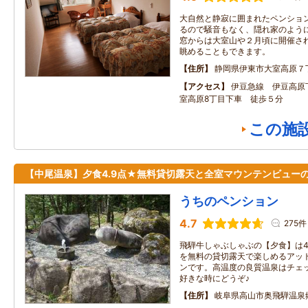
大自然と静寂に囲まれたペンション
るので騒音もなく、隠れ家のよう
窓からは大室山や２月頃に開催さ
眺めることもできます。
住所
静岡県伊東市大室高原７
アクセス
伊豆急線 伊豆高原
室高原8丁目下車 徒歩５分
この施
【中尾温泉】夕食4.9点★無料貸切露天と全室マウンテンビュー
うちのペンション
4.7
275件
飛騨牛しゃぶしゃぶの【夕食】は4
を無料の貸切露天で楽しめるアッ
ンです。高温度の良質温泉はチェ
好きな時にどうぞ♪
住所
岐阜県高山市奥飛騨温泉