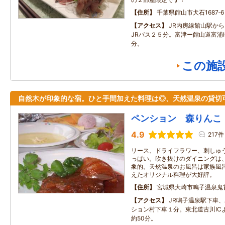
住所
千葉県館山市犬石1687‐6
アクセス
JR内房線館山駅か
JRバス２５分。富津ー館山道富浦
分。
この施
自然木が印象的な宿。ひと手間加えた料理は◎、天然温泉の貸切
ペンション 森りんこ
4.9
217件
リース、ドライフラワー、刺しゅ
っぱい。吹き抜けのダイニングは
象的。天然温泉のお風呂は家族風
えたオリジナル料理が大好評。
住所
宮城県大崎市鳴子温泉鬼首
アクセス
JR鳴子温泉駅下車
ション村下車１分。東北道古川ICより
約50分。