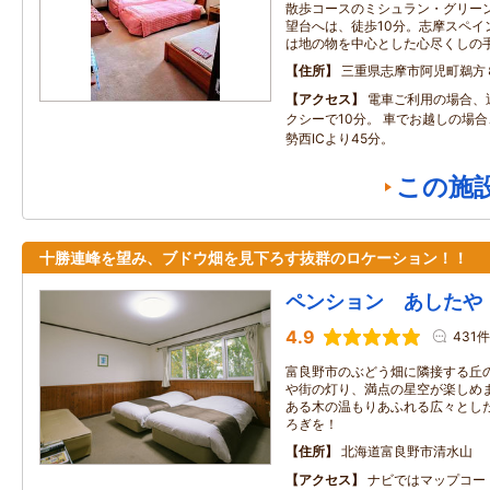
散歩コースのミシュラン・グリー
望台へは、徒歩10分。志摩スペイ
は地の物を中心とした心尽くしの
住所
三重県志摩市阿児町鵜方
アクセス
電車ご利用の場合、
クシーで10分。 車でお越しの場
勢西ICより45分。
この施
十勝連峰を望み、ブドウ畑を見下ろす抜群のロケーション！！
ペンション あしたや
4.9
431件
富良野市のぶどう畑に隣接する丘
や街の灯り、満点の星空が楽しめま
ある木の温もりあふれる広々とし
ろぎを！
住所
北海道富良野市清水山
アクセス
ナビではマップコード3