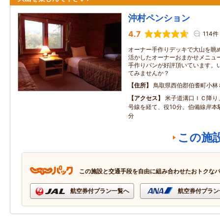
沖村ペンション
4.7
114件
オーナー手作りデッキで大山を眺め
活かしたオーナーおまかせメニュー
手作りパンが好評頂いています。
てみませんか？
住所
鳥取県西伯郡伯耆町小林
アクセス
米子道溝口ＩＣ降り、
号線を経て、役10分。伯備線岸本
分
この施
この施設と交通手段を自由に組み合わせたおトクな
航空券付プラン一覧へ
航空券付プラン