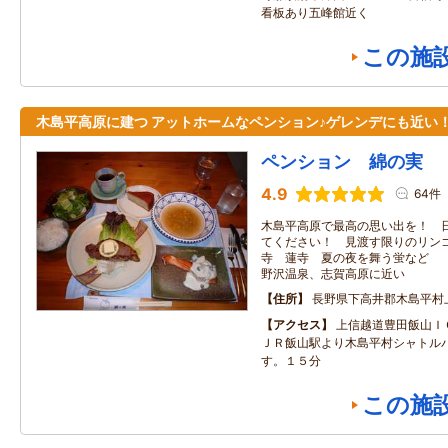
看板あり五峰館近く
この施
木島平高原に建つ アットホームなペンション♪ゲレンデにも近い
ペンション 綿の実
4.9
64件
木島平高原で最高の思い出を！ 
てください！ 見渡す限りのリン
寺 蓮寺 夏の夜を舞う蛍など 
野沢温泉、志賀高原に近い
住所
長野県下高井郡木島平村
アクセス
上信越道豊田飯山Ｉ
ＪＲ飯山駅より木島平村シャトル
す。１５分
この施