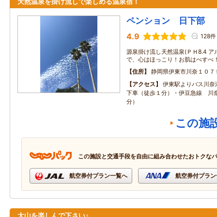
天然温泉を掛け流しで楽しめる温泉宿！
ペンション 日下部
4.9
128件
源泉掛け流し天然温泉(ＰＨ8.4 
で、心はほっこり！お肌はべすべ
住所
静岡県伊東市川奈１０７
アクセス
伊東駅よりバス川奈
下車（徒歩１分）・伊豆急線 川奈
分）
この施
この施設と交通手段を自由に組み合わせたおトクな
航空券付プラン一覧へ
航空券付プラン
大山を楽しんで下さい♪