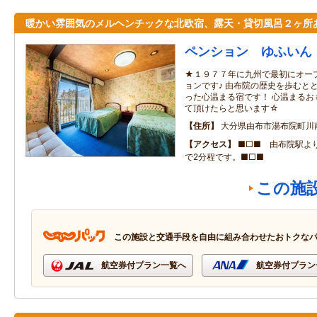
暖かい雰囲気のメルヘンチックな北欧宿、露天・貸切風呂２ヶ所
ペンション ゆふいん
★１９７７年に九州で最初にオー
ョンです♪ 由布院の歴史を歩むと
った心温まる宿です！ 心温まるお
て頂けたらと思います☆
住所
大分県由布市湯布院町川
アクセス
■□■ 由布院駅よ
で2分程です。■□■
この施
この施設と交通手段を自由に組み合わせたおトクな
航空券付プラン一覧へ
航空券付プラン