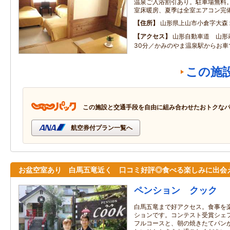
温泉ご入浴割引あり。駐車場無料。無
室床暖房、夏季は全室エアコン完
住所
山形県上山市小倉字大森
アクセス
山形自動車道 山形
30分／かみのやま温泉駅からお車
この施
この施設と交通手段を自由に組み合わせたおトクな
航空券付プラン一覧へ
お盆空室あり 白馬五竜近く 口コミ好評◎食べる楽しみに出会
ペンション クック
白馬五竜まで好アクセス。食事を
ションです。コンテスト受賞シェ
フルコースと、朝の焼きたてパン