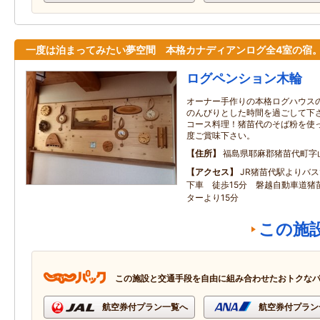
一度は泊まってみたい夢空間 本格カナディアンログ全4室の宿
ログペンション木輪
オーナー手作りの本格ログハウス
のんびりとした時間を過ごして下さ
コース料理！猪苗代のそば粉を使っ
度ご賞味下さい。
住所
福島県耶麻郡猪苗代町字山神
アクセス
JR猪苗代駅よりバス
下車 徒歩15分 磐越自動車道猪
ターより15分
この施
この施設と交通手段を自由に組み合わせたおトクな
航空券付プラン一覧へ
航空券付プラン