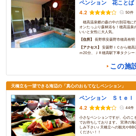
ペンション 花ことば
4.2
50件
穂高温泉郷の森の中の別荘地に佇
オンたっぷり森林浴を！穂高温泉
いいと女性に大人気。
住所
長野県安曇野市穂高有明
アクセス
安曇野ＩＣから穂高
ｍ20分、ＪＲ穂高駅下車タクシー
この施
天橋立を一望できる海辺の「真心のおもてなしペンション」
ペンション Ｓｔｅｌ
4.2
44件
小さなペンションですが、心のこ
でお待ちしております。 宮津の海
しみ下さい♪ 天橋立への観光やB
ください！！