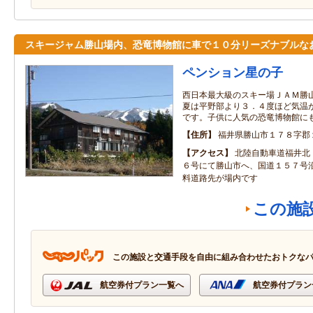
スキージャム勝山場内、恐竜博物館に車で１０分リーズナブルな
ペンション星の子
西日本最大級のスキー場ＪＡＭ勝
夏は平野部より３．４度ほど気温
です。子供に人気の恐竜博物館に
住所
福井県勝山市１７８字郡
アクセス
北陸自動車道福井北
６号にて勝山市へ、国道１５７号
料道路先が場内です
この施
この施設と交通手段を自由に組み合わせたおトクな
航空券付プラン一覧へ
航空券付プラン