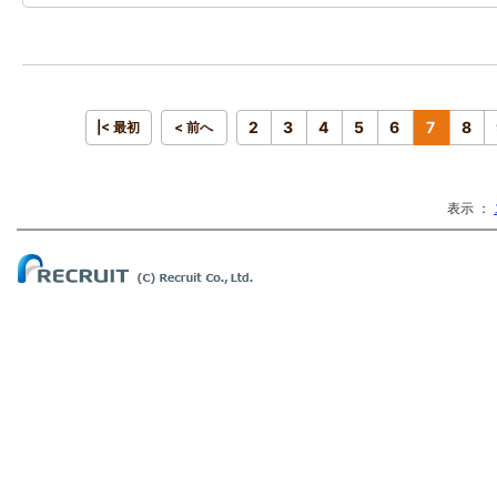
2
3
4
5
6
7
8
|< 最初
< 前へ
表示 ：