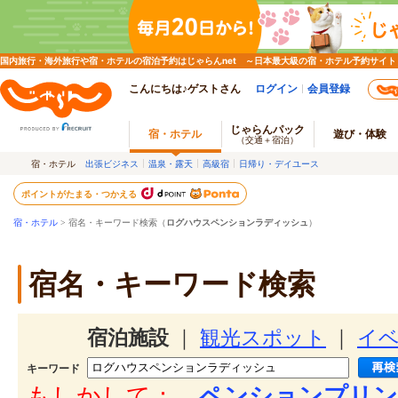
国内旅行・海外旅行や宿・ホテルの宿泊予約はじゃらんnet ～日本最大級の宿・ホテル予約サイト
こんにちは♪ゲストさん
ログイン
会員登録
じゃらんパック
宿・ホテル
遊び・体験
（交通＋宿泊）
宿・ホテル
出張ビジネス
温泉・露天
高級宿
日帰り・デイユース
ポイントがたまる・つかえる
宿・ホテル
> 宿名・キーワード検索（
ログハウスペンションラディッシュ
）
宿名・キーワード検索
宿泊施設
｜
観光スポット
｜
イ
キーワード
もしかして：
ペンションプリン