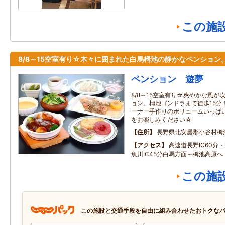
この施
8/8～15空室有り☆木々に囲まれた白馬栂池の静かなペンション
ペンション 遊夢
8/8～15空室有り☆爽やかな風
ョン。栂池ゴンドラまで徒歩15分
ーナー手作りのボリュームいっぱ
をお楽しみください☆
住所
長野県北安曇郡小谷村栂
アクセス
高速道長野IC60分・
魚川IC45分白馬方面～栂池高原へ
この施
この施設と交通手段を自由に組み合わせたおトクな