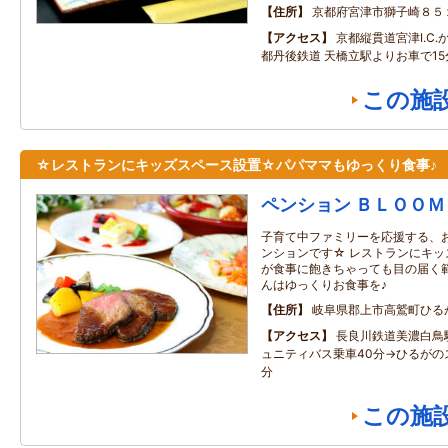
住所
京都府宮津市獅子崎８５
アクセス
京都縦貫道宮津I.C.
都丹後鉄道 天橋立駅よりお車で15
この施
☆レストランにキッズスペース設置☆パパママもゆっくり食事♪
ペンション ＢＬＯＯＭ
子育て中ファミリーを応援する、
ンションです☆ レストランにキッ
が食事に飽きちゃっても目の届く範
んはゆっくりお食事を♪
住所
岐阜県郡上市高鷲町ひる
アクセス
長良川鉄道美濃白鳥
ュニティバス乗車40分→ひるがの
分
この施