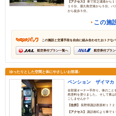
アクセス
車で宮之浦港から１
１０分、屋久島空港から５分。バ
から徒歩５分。
この施
この施設と交通手段を自由に組み合わせたおトクな
航空券付プラン一覧へ
航空券付プラン
ゆったりとした空間と体にやさしいお部屋♪
ペンション ザイマカ
全部屋オーナー手作り。体のこと
然塗料を塗りました。 そして夜は
ごしませんか？
住所
長野県諏訪郡原村１７２
アクセス
諏訪南ICより車で１