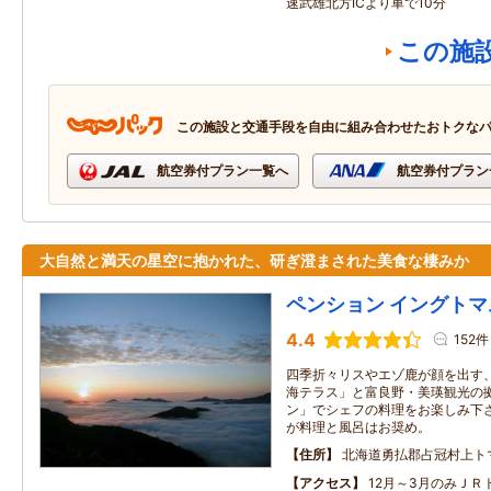
速武雄北方ICより車で10分
この施
この施設と交通手段を自由に組み合わせたおトクな
航空券付プラン一覧へ
航空券付プラン
大自然と満天の星空に抱かれた、研ぎ澄まされた美食な棲みか
ペンション イングトマ
4.4
152件
四季折々リスやエゾ鹿が顔を出す、
海テラス」と富良野・美瑛観光の拠
ン」でシェフの料理をお楽しみ下さ
が料理と風呂はお奨め。
住所
北海道勇払郡占冠村上トマ
アクセス
12月～3月のみＪＲ