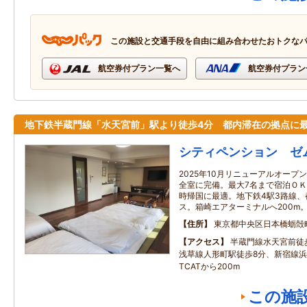
この施設と交通手段を自由に組み合わせたおトクな
航空券付プラン一覧へ
航空券付プラン
地下鉄半蔵門線「水天宮前」駅より徒歩4分 都内滞在の拠点に
シティペンション ゼ
2025年10月リニューアルオー
全室に完備。最大7名まで宿泊Ｏ
時帰国に最適。地下鉄4駅3路線
ス。箱崎エアターミナルへ200m
住所
東京都中央区日本橋蛎殻
アクセス
半蔵門線水天宮前徒
浅草線人形町駅徒歩8分、新宿線浜
TCATから200m
この施