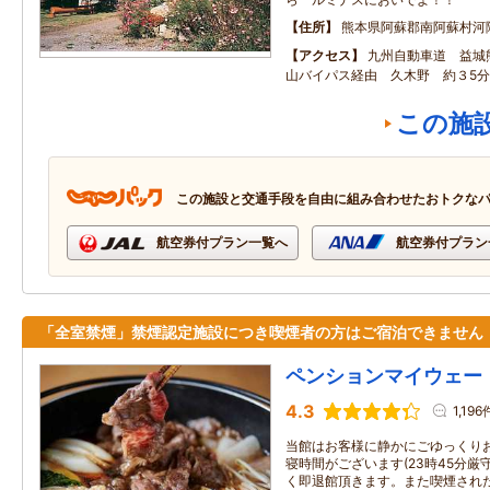
住所
熊本県阿蘇郡南阿蘇村河陰4
アクセス
九州自動車道 益城
山バイパス経由 久木野 約３5分
この施
この施設と交通手段を自由に組み合わせたおトクな
航空券付プラン一覧へ
航空券付プラン
「全室禁煙」禁煙認定施設につき喫煙者の方はご宿泊できません
ペンションマイウェー
4.3
1,196
当館はお客様に静かにごゆっくり
寝時間がございます(23時45分厳
く即退館頂きます。また喫煙された