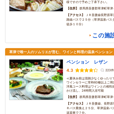
様ですので予めご了承下さい。
住所
群馬県吾妻郡草津町草津
アクセス
ＪＲ吾妻線長野原草
路線バスで２５分（草津温泉バス
徒歩１０分）
この施
草津で唯一人のソムリエが営む、ワインと料理の温泉ペンション
ペンション レザン
4.3
223件
≪夏休み前は混雑少なくゆったり
ワインセラーに常時60種以上ご用
洋風コース料理はワインとの相性
かけ流し、24時間入浴可能
住所
群馬県吾妻郡草津町草津
アクセス
ＪＲ吾妻線、長野原
Ｒバス乗換え２５分、草津温泉バ
送迎車で７分。