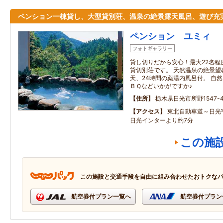
ペンション一棟貸し、大型貸別荘、温泉の絶景露天風呂、遊び充
ペンション ユミィ
フォトギャラリー
貸し切りだから安心！最大22名程
貸切別荘です。 天然温泉の絶景望
天、24時間の薬湯内風呂付。 自
ＢＱなどいかがですか♪
住所
栃木県日光市所野1547-4
アクセス
東北自動車道～日光
日光インターより約7分
この施
この施設と交通手段を自由に組み合わせたおトクな
航空券付プラン一覧へ
航空券付プラン