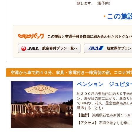
致します、（要予約）
この施
この施設と交通手段を自由に組み合わせたおトクな
航空券付プラン一覧へ
航空券付プラン
空港から車で約４０分、家具・家電付き一棟貸切の宿。コロナ対
ペンション ジュピタ
約３００坪の敷地内に約８０平米
ン。海が目の前に広がり、最寄り
でBBQや、花火、星空観察も楽し
遭遇することも♪
住所
沖縄県石垣市新川１５８
アクセス
石垣空港よりお車に