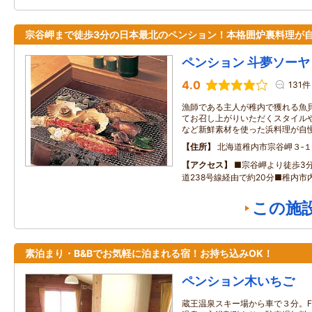
宗谷岬まで徒歩3分の日本最北のペンション！本格囲炉裏料理が
ペンション 斗夢ソーヤ
4.0
131件
漁師である主人が稚内で獲れる魚
てお召し上がりいただくスタイル
など新鮮素材を使った浜料理が自慢
住所
北海道稚内市宗谷岬３‐
アクセス
■宗谷岬より徒歩3
道238号線経由で約20分■稚内市
この施
素泊まり・B&Bでお気軽に泊まれる宿！お持ち込みOK！
ペンション木いちご
蔵王温泉スキー場から車で３分。FOO