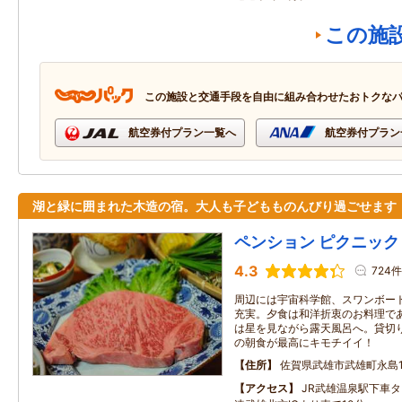
この施
この施設と交通手段を自由に組み合わせたおトクな
航空券付プラン一覧へ
航空券付プラン
湖と緑に囲まれた木造の宿。大人も子どもものんびり過ごせます
ペンション ピクニック
4.3
724件
周辺には宇宙科学館、スワンボー
充実。夕食は和洋折衷のお料理で
は星を見ながら露天風呂へ。貸切
の朝食が最高にキモチイイ！
住所
佐賀県武雄市武雄町永島1
アクセス
JR武雄温泉駅下車