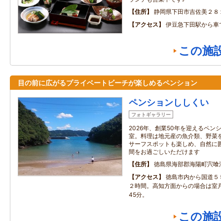
住所
静岡県下田市吉佐美２８
アクセス
伊豆急下田駅から車
この施
目の前に広がるプライベートビーチが楽しめるペンション
ペンションししくい
フォトギャラリー
2026年、創業50年を迎えるペ
室。料理は地元産の魚介類、野菜
サーフスポットも楽しめ、自然に
間をお過ごしいただけます
住所
徳島県海部郡海陽町宍喰浦
アクセス
徳島市内から国道５
２時間。高知方面からの場合は室
45分。
この施