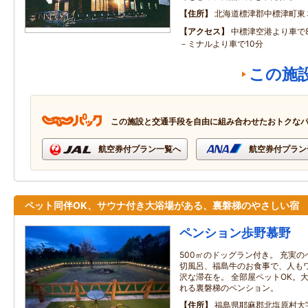
住所
北海道標津郡中標津町東
アクセス
中標津空港より車で
－ミナルより車で10分
この施
この施設と交通手段を自由に組み合わせたおトクな
航空券付プラン一覧へ
航空券付プラン
ペット同伴OK、サウナ付き大浴場がある、裏磐梯のやさしい宿
ペンション歩野慕野
500㎡のドッグラン付き。 充実
切風呂、福島牛のお食事で、人も
沢な滞在を。 全部屋ペットOK。
れる裏磐梯のペンション。
住所
福島県耶麻郡北塩原村大