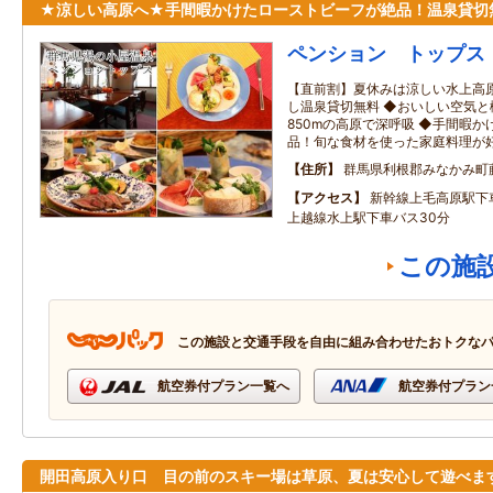
★涼しい高原へ★手間暇かけたローストビーフが絶品！温泉貸切
ペンション トップス
【直前割】夏休みは涼しい水上高
し温泉貸切無料 ◆おいしい空気
850mの高原で深呼吸 ◆手間暇
品！旬な食材を使った家庭料理が
住所
群馬県利根郡みなかみ町
アクセス
新幹線上毛高原駅下
上越線水上駅下車バス30分
この施
この施設と交通手段を自由に組み合わせたおトクな
航空券付プラン一覧へ
航空券付プラン
開田高原入り口 目の前のスキー場は草原、夏は安心して遊べま