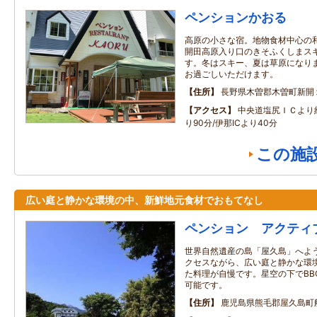
ペンションかおる
高原の小さな宿。地物食材中心の
開田高原入り口のきそふくしまス
す。冬はスキー、夏は草原になり
お過ごしいただけます。
住所
長野県木曽郡木曽町新開
アクセス
中央道塩尻ＩＣより約
り90分/伊那ICより40分
この施
広い庭と静かな環境の中、新鮮地元食材でおもてなし
ペンション アクティ
世界自然遺産の島「屋久島」へよう
クセスながら、広い庭と静かな環境
た料理が自慢です。星空の下でBB
可能です。
住所
鹿児島県熊毛郡屋久島町