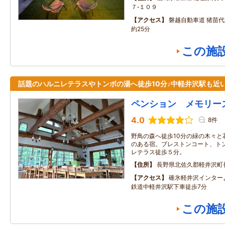
７‐１０９
アクセス
磐越自動車道 猪苗代
約25分
この施
話題のハルニレテラスやトンボの湯へ徒歩10分♪中軽井沢駅も近
ペンション メモリー
4.0
8件
野鳥の森へ徒歩10分の緑の木々と
のある宿。ブレストンコート、トン
レテラス徒歩５分。
住所
長野県北佐久郡軽井沢町
アクセス
碓氷軽井沢インター
鉄道中軽井沢駅下車徒歩7分
この施