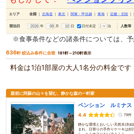
エリア
全国
｜
北海道
｜
東北
｜
関東・甲信越
｜
東海
｜
近畿・北陸
｜
年
月
日
日付未定
泊
宿泊日
人数等
※食事条件などの諸条件については、予
636
軒 絞込み条件に合致
181軒～210軒表示
料金は1泊1部屋の大人1名分の料金で
眼前に阿蘇の山々を望む、静かな森の一軒家
ペンション ルミナス
4.4
79件
静かな環境とおいしい天然水(氷
まれ、日替りの手作りケーキは好評
ら ルミナスにおいでよ！！