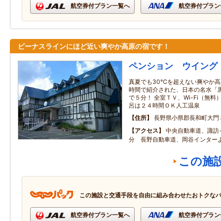
航空券付プラン一覧へ
航空券付プラン
ビーナスラインにほど近い爽やか高原の宿です！
ペンション ウイング
真夏でも30℃を超えない爽やか高
時間で紹介された、日本の名水「
で５分！ 全室ＴＶ、Wi-Fi（無
呂は２４時間ＯＫ人工温泉
住所
長野県小県郡長和町大門
アクセス
中央自動車道、諏訪
分 長野自動車道、岡谷インター
この施
この施設と交通手段を自由に組み合わせたおトクな
航空券付プラン一覧へ
航空券付プラン