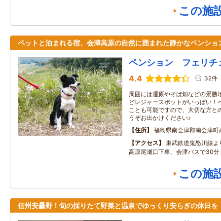
この施
ペットと泊まれる宿、会津高原の自然に囲まれた静かなペンショ
ペンション フェリチ
4.4
32件
周囲には湿原やそば畑などの景勝
どレジャースポットがいっぱい！
ことも可能ですので、大切な方と
うぞお出かけください♪
住所
福島県南会津郡南会津町
アクセス
東武鉄道鬼怒川線よ
高原尾瀬口下車、会津バスで30分
この施
信州安曇野！旬の採りたて野菜と温泉でゆっくり安らぎの休日を