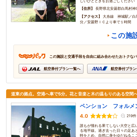
しいひとときをお過ごしください
住所
長野県北安曇郡白馬村神
アクセス
大糸線 神城駅／白
分／安曇野ＩＣより車で１時間
この施
この施設と交通手段を自由に組み合わせたおトクな
航空券付プラン一覧へ
航空券付プラン
道東の拠点。空港へ車で5分。花と音楽と木の温もりのある空間
ペンション フォルメ
4.0
219件
誰もが憧れる果てしない大空と広
る地平線。過ぎ去った日々の足あ
時をとめ、自然に身をゆだねるこ