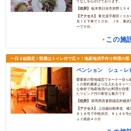
てなしを心がけております。
住所
栃木県日光市所野１５４
アクセス
東北道宇都宮ＩＣか
光ＩＣ下車で１０分。 ＪＲ、東武
ーで５分。
この施
一日３組限定！部屋はトイレ付で広々！地産地消手作り料理の宿
ペンション シュ－レ
愛妻家の聖地嬬恋でオーナー自ら
くの契約農家より仕入れるキャベ
な食材で地産地消のお料理が自慢
たリビング付の客室も魅力です
住所
群馬県吾妻郡嬬恋村鎌原105
アクセス
上信越自動車道、碓
Ｒ１８号で中軽井沢、Ｒ１４６号
ェイ経由４０分