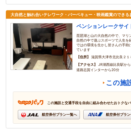
大自然と触れ合いテレワーク・バーベキュー・映画鑑賞のできる
ペンションレークサイ
琵琶湖と山の大自然の中で、マリ
自然の中で遊ぶスポーツで人生を
ではの環境を生かし皆さんの手助
ています
住所
滋賀県大津市北比良２１
アクセス
JR湖西線比良駅か
道路志賀インターから20分
この施
この施設と交通手段を自由に組み合わせたおトクな
航空券付プラン一覧へ
航空券付プラン