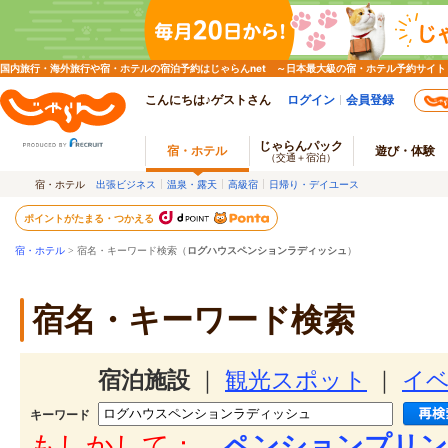
国内旅行・海外旅行や宿・ホテルの宿泊予約はじゃらんnet ～日本最大級の宿・ホテル予約サイト
こんにちは♪ゲストさん
ログイン
会員登録
じゃらんパック
宿・ホテル
遊び・体験
（交通＋宿泊）
宿・ホテル
出張ビジネス
温泉・露天
高級宿
日帰り・デイユース
ポイントがたまる・つかえる
宿・ホテル
> 宿名・キーワード検索（
ログハウスペンションラディッシュ
）
宿名・キーワード検索
宿泊施設
｜
観光スポット
｜
イ
キーワード
もしかして：
ペンションプリン