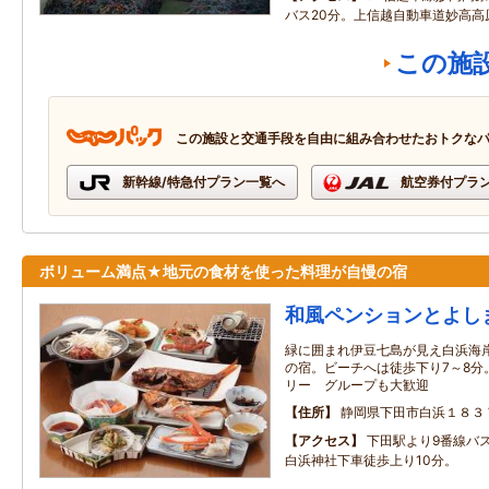
バス20分。上信越自動車道妙高高原
この施
この施設と交通手段を自由に組み合わせたおトクな
新幹線/特急付プラン一覧へ
航空券付プラ
ボリューム満点★地元の食材を使った料理が自慢の宿
和風ペンションとよし
緑に囲まれ伊豆七島が見え白浜海
の宿。ビーチへは徒歩下り7～8分
リー グループも大歓迎
住所
静岡県下田市白浜１８３
アクセス
下田駅より9番線バ
白浜神社下車徒歩上り10分。