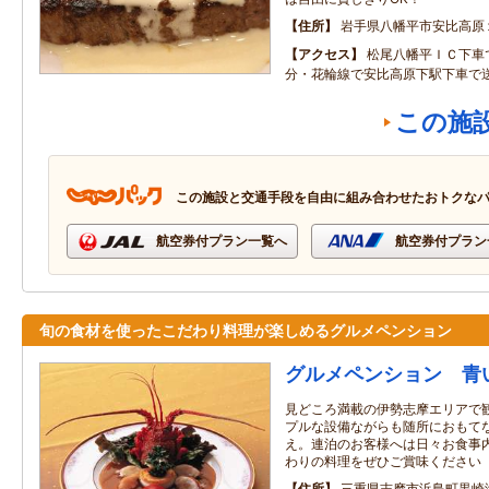
住所
岩手県八幡平市安比高原
アクセス
松尾八幡平ＩＣ下車
分・花輪線で安比高原下駅下車で
この施
この施設と交通手段を自由に組み合わせたおトクな
航空券付プラン一覧へ
航空券付プラン
旬の食材を使ったこだわり料理が楽しめるグルメペンション
グルメペンション 青
見どころ満載の伊勢志摩エリアで
プルな設備ながらも随所におもて
え。連泊のお客様へは日々お食事
わりの料理をぜひご賞味ください
住所
三重県志摩市浜島町黒崎