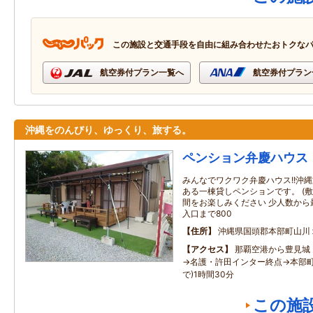
この施設と交通手段を自由に組み合わせたおトクな
航空券付プラン一覧へ
航空券付プラン
沖縄をのんびり、ゆっくり、旅する。
ペンション弁慶ハウス
みんなでワクワク弁慶ハウス!!沖縄
ある一棟貸しペンションです。 (敷
間をお楽しみください 少人数から最
入口まで800
住所
沖縄県国頭郡本部町山川
アクセス
那覇空港から豊見城
→名護・許田インター終点→本部町
で)1時間30分
この施