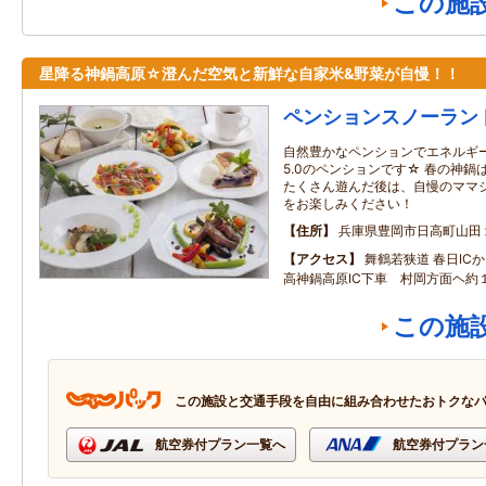
この施
星降る神鍋高原☆澄んだ空気と新鮮な自家米&野菜が自慢！！
ペンションスノーラン
自然豊かなペンションでエネルギ
5.0のペンションです☆ 春の神
たくさん遊んだ後は、自慢のママ
をお楽しみください！
住所
兵庫県豊岡市日高町山田
アクセス
舞鶴若狭道 春日IC
高神鍋高原IC下車 村岡方面ヘ約
この施
この施設と交通手段を自由に組み合わせたおトクな
航空券付プラン一覧へ
航空券付プラン