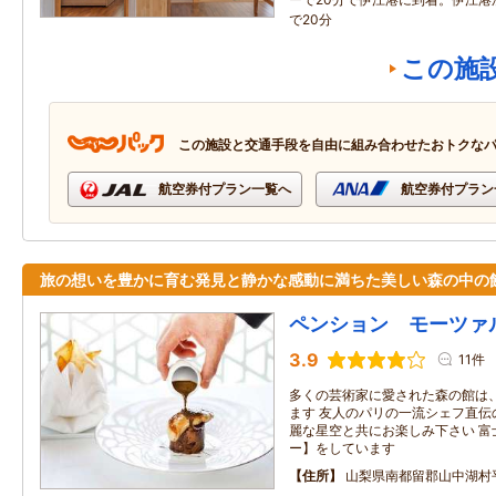
で20分
この施
この施設と交通手段を自由に組み合わせたおトクな
航空券付プラン一覧へ
航空券付プラン
旅の想いを豊かに育む発見と静かな感動に満ちた美しい森の中の
ペンション モーツァ
3.9
11件
多くの芸術家に愛された森の館は
ます 友人のパリの一流シェフ直伝
麗な星空と共にお楽しみ下さい 富
ー】をしています
住所
山梨県南都留郡山中湖村