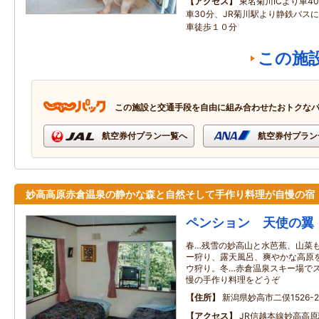
アクセス
東名菊川ICより車4
車30分、JR菊川駅より静鉄バス
車徒歩１０分
この施
この施設と交通手段を自由に組み合わせたおトクな
航空券付プラン一覧へ
航空券付プラン
妙高高原赤倉温泉の静かな森と自然そして手作り料理が自慢の宿
ペンション 天使の翼
春…残雪の妙高山と水芭蕉、山菜
ー狩り、露天風呂、爽やかな高原
ウ狩り。冬…赤倉温泉スキー場で
慢の手作り料理をどうぞ
住所
新潟県妙高市二俣1526-2
アクセス
JR信越本線妙高高