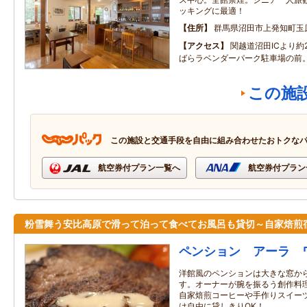
ッキングに最適！
住所
群馬県沼田市上発知町玉
アクセス
関越道沼田ICより約
ばらラベンダーパーク駐車場の前
この施
この施設と交通手段を自由に組み合わせたおトクな
航空券付プラン一覧へ
航空券付プラン
粉雪舞う安比高原で滑って泊って食べてお風呂も貸切～自家焙煎
ペンション アーラ 
洋館風のペンションは大きな窓か
す。オーナーが腕を振るう創作料
自家焙煎コーヒーや手作りスイー
は自由に貸しきりOK！