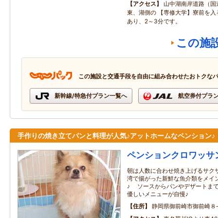
アクセス
山中湖南岸道路（国
東、湖側の 【専修大学】寮前を入
あり、2～3分です。
この施
この施設と交通手段を自由に組み合わせたおトクな
新幹線/特急付プラン一覧へ
航空券付プラ
手作りの焼き立てパンと料理が人気♪アットホームなペンション♪
ペンションクロワッサ
朝は人数に合わせ焼き上げるサクサ
湾で揚がった新鮮な魚介類をメイ
♪ ソースからパンやデザートまで
優しいメニューが自慢♪
住所
静岡県御前崎市御前崎８