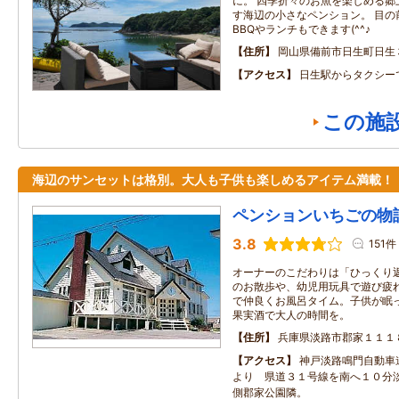
に。 四季折々のお魚を楽しめる郷
す海辺の小さなペンション。 目の
BBQやランチもできます(^^♪
住所
岡山県備前市日生町日生
アクセス
日生駅からタクシー
この施
海辺のサンセットは格別。大人も子供も楽しめるアイテム満載！
ペンションいちごの物
3.8
151件
オーナーのこだわりは「ひっくり
のお散歩や、幼児用玩具で遊び疲
で仲良くお風呂タイム。子供が眠
果実酒で大人の時間を。
住所
兵庫県淡路市郡家１１１
アクセス
神戸淡路鳴門自動車
より 県道３１号線を南へ１０分
側郡家公園隣。