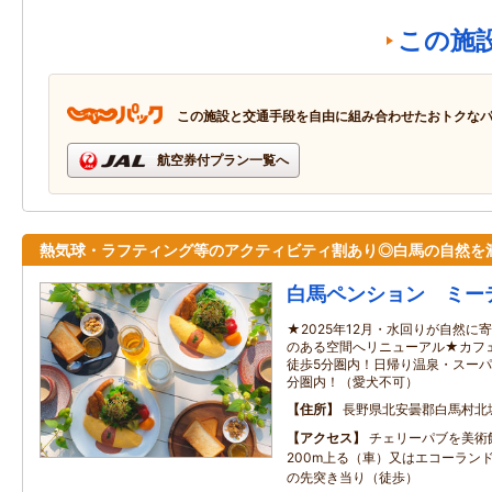
この施
この施設と交通手段を自由に組み合わせたおトクな
航空券付プラン一覧へ
熱気球・ラフティング等のアクティビティ割あり◎白馬の自然を
白馬ペンション ミー
★2025年12月・水回りが自然
のある空間へリニューアル★カフ
徒歩5分圏内！日帰り温泉・スーパ
分圏内！（愛犬不可）
住所
長野県北安曇郡白馬村北城
アクセス
チェリーパブを美術
200m上る（車）又はエコーラン
の先突き当り（徒歩）