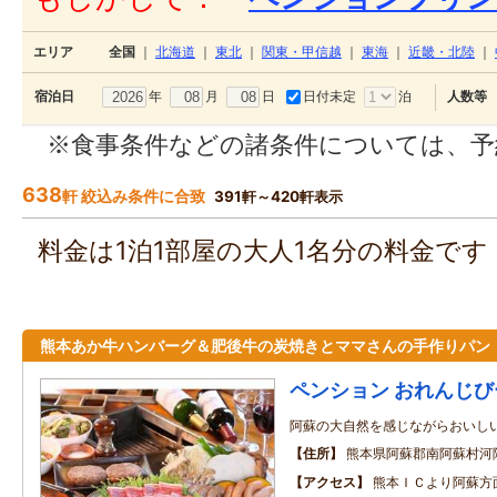
エリア
全国
｜
北海道
｜
東北
｜
関東・甲信越
｜
東海
｜
近畿・北陸
｜
年
月
日
日付未定
泊
宿泊日
人数等
※食事条件などの諸条件については、予
638
軒 絞込み条件に合致
391軒～420軒表示
料金は1泊1部屋の大人1名分の料金で
熊本あか牛ハンバーグ＆肥後牛の炭焼きとママさんの手作りパン
ペンション おれんじび
阿蘇の大自然を感じながらおいし
住所
熊本県阿蘇郡南阿蘇村河
アクセス
熊本ＩＣより阿蘇方