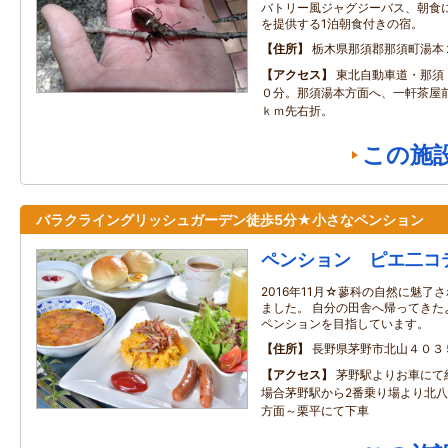
バトリー風ジャグジーバス、朝食
を提供する1泊朝食付きの宿。
住所
栃木県那須郡那須町湯本
アクセス
東北自動車道・那須
０分。那須湯本方面へ、一軒茶屋
ｋｍ先右折。
この施
バラクライングリッシュガーデン徒歩5分★小さなペンション
ペンション ピエ二コ
2016年11月☆蓼科の自然に魅了
ました。 自分の田舎へ帰ってきた
ペンションを目指しています。
住所
長野県茅野市北山４０３
アクセス
茅野駅よりお車にて
場合茅野駅から2番乗り場より北
方面～栗平にて下車