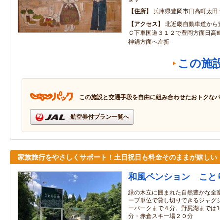
住所
兵庫県豊岡市日高町太田
アクセス
北近畿自動車道から
Ｃ下車国道３１２で豊岡方面日高
神鍋方面へ左折
この施
この施設と交通手段を自由に組み合わせたおトクな
航空券付プラン一覧へ
家族旅行をやさしくサポート！土日祝日も料金そのままが嬉しい
和風ペンション こと
緑の木立に囲まれた自然豊かな全室
ープ単位で貸し切りできるジャグジ
ーパークまで４分。野尻湖までは1
分・赤倉スキー場２０分