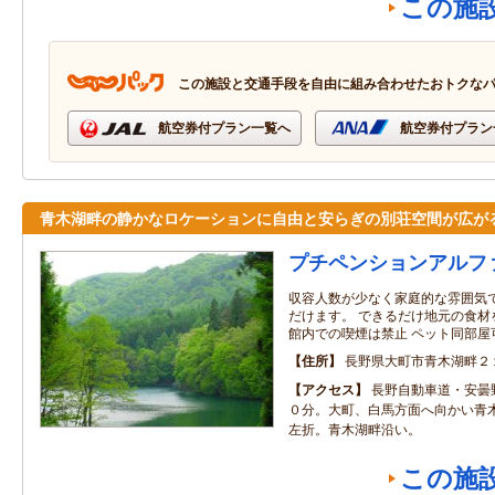
この施
この施設と交通手段を自由に組み合わせたおトクな
航空券付プラン一覧へ
航空券付プラン
青木湖畔の静かなロケーションに自由と安らぎの別荘空間が広が
プチペンションアルフ
収容人数が少なく家庭的な雰囲気
だけます。 できるだけ地元の食材
館内での喫煙は禁止 ペット同部屋
住所
長野県大町市青木湖畔２
アクセス
長野自動車道・安曇
０分。大町、白馬方面へ向かい青
左折。青木湖畔沿い。
この施