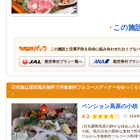
この施
この施設と交通手段を自由に組み合わせたおトクな
航空券付プラン一覧へ
航空券付プラン
日光旅は貸切風呂無料で洋食創作フルコースディナーをゆっくり
♪
ペンション高原の小枝
4.2
354件
♪日光霧降高原の静かな緑あふれ
小枝。地元日光の新鮮な食材で乾
ブルから洋食創作フルコース料理