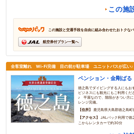
この施
この施設と交通手段を自由に組み合わせたおトクな
航空券付プラン一覧へ
全客室離れ Wi-Fi完備 目の前が駐車場 ユニットバスが広い♪
ペンション・金剛ばる
徳之島でダイビングする人にもお
ビジネスにも観光にもご利用くだ
♪ 平屋なので、階段がきつい方
レンジ完備。
住所
鹿児島県大島郡徳之島町
アクセス
JALパック利用で
こからレンタカーで約30分