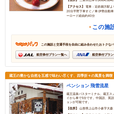
アクセス
電車：近鉄鵜方駅よ
20分平野下車すぐ／車:伊勢自動車
ーロード経由約40分
この施
この施設と交通手段を自由に組み合わせたおトクな
航空券付プラン一覧へ
航空券付プラン
蔵王の豊かな自然を五感で味わい尽くす、四季折々の風景を満喫
ペンション 飛雪流星
蔵王温泉バスターミナル、蔵王ス
イから車で5分です。中国語、英
ョンが可能です。
住所
山形県上山市小倉字大森