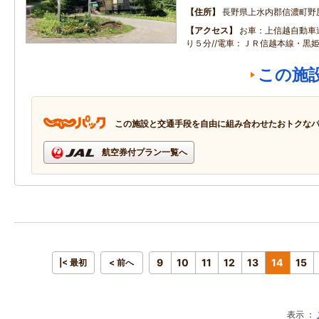
住所
長野県上水内郡信濃町野
アクセス
お車：上信越自動車
り５分//電車：ＪＲ信越本線・黒
この施
この施設と交通手段を自由に組み合わせたおトクな
航空券付プラン一覧へ
9
10
11
12
13
14
15
|< 最初
< 前へ
表示 ：