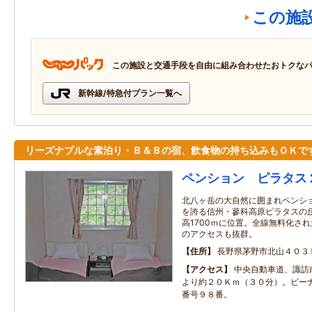
この施
この施設と交通手段を自由に組み合わせたおトクな
新幹線/特急付プラン一覧へ
リーズナブルな素泊り・Ｂ＆Ｂの宿、飲食物の持ち込みもＯＫで
ペンション ピラタス
北八ヶ岳の大自然に囲まれペンシ
を誇る信州・蓼科高原ピラタスの丘
高1700ｍに位置。全線無料化された
のアクセスも抜群。
住所
長野県茅野市北山４０３
アクセス
中央自動車道、諏訪
より約２０Ｋｍ（３０分）。ビー
番号９８番。