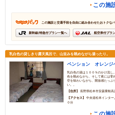
この施
この施設と交通手段を自由に組み合わせたおトクな
新幹線/特急付プラン一覧へ
航空券付プラ
乳白色の貸しきり露天風呂で、山並みを眺めながら湯ったり。
ペンション オレンジ
乳白色の湯は１００％のかけ流し
色を眺めながら、そして夜には零
空を味わいながら、開放感たっぷ
い。。
住所
長野県松本市安曇乗鞍高
アクセス
中央道松本インター
０分
この施