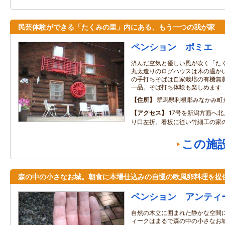
民芸体験ができる「たくみの里」内にある、もう一つの我が家
ペンション ポミエ
済んだ空気と優しい風が吹く「た
丸太造りのログハウスは木の温か
の手打ちそばは自家栽培の有機無
一品。そば打ち体験も楽しめます
住所
群馬県利根郡みなかみ町
アクセス
17号を新潟方面へ
り口左折。看板に従い竹細工の家
この施
森の中の小さなお城。朝食に本場仕込みの自慢の欧風卵料理を提
ペンション アンティ
自然の木立に囲まれた静かな空間
ィークはまるで森の中の小さなお城