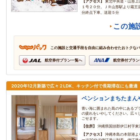
アクセス
東北中央道・山形上
１号２０分。ＪＲ山形駅より蔵王
分終点下車、送迎５分
この施
この施設と交通手段を自由に組み合わせたおトクな
航空券付プラン一覧へ
航空券付プラン
2020年12月新築で広々２LDK、キッチン付で長期滞在にも最適
ペンションまちたまん
青い海に囲まれた島の中にあるプ
の疲れをいやしてください。広々
ごせます。
住所
沖縄県国頭郡伊江村字東
アクセス
沖縄本島の本部港よ
ーで20分で伊江港に到着。伊江港