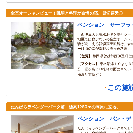
全室オーシャンビュー！眺望と料理が自慢の宿。貸切露天◎
ペンション サーフラ
西伊豆大浜海水浴場を望むシーサ
地区では数少ないの全室オーシャ
騒が聞こえる貸切露天風呂は、岩
ーは海の幸が満載和洋折衷料理。
住所
静岡県賀茂郡西伊豆町仁科5
アクセス
東名沼津ＩＣよりＲ1
分・堂ヶ島より松崎方面に車で3～4
橋渡り右折すぐ
この施
たんばらラベンダーパーク前！標高1250mの高原に立地。
ペンション バン・デ
たんばらラベンダーパークまで歩
ス中心。全館禁煙。シニア一人旅