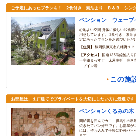
ご予定にあったプランを！ 2食付き 素泊まり Ｂ＆Ｂ シン
ペンション ウェーブ
心地よい空間 身体に優しい和食
用意しています。 2食付き 素泊
定にあったプランをお選びいただ
住所
静岡県伊東市八幡野１２
アクセス
国道135号線池入り
十字路まっすぐ 床屋左折 突き
－ブイン着
この施
お部屋は、１戸建てでプライベートを大切にしたい方に最適です
ペンションくるみの木
囲炉裏を囲んでカニ、但馬牛の料
焼きたてパン好評です。お部屋が
には、持ち込みで手軽に野外バ－
ます