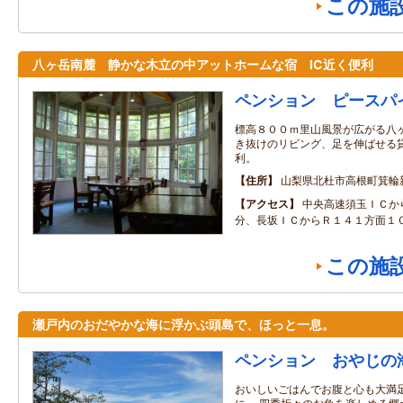
この施
八ヶ岳南麓 静かな木立の中アットホームな宿 IC近く便利
ペンション ピースパ
標高８００ｍ里山風景が広がる八ヶ
き抜けのリビング、足を伸ばせる貸
利。
住所
山梨県北杜市高根町箕輪
アクセス
中央高速須玉ＩＣか
分、長坂ＩＣからＲ１４１方面１０
この施
瀬戸内のおだやかな海に浮かぶ頭島で、ほっと一息。
ペンション おやじの
おいしいごはんでお腹と心も大満