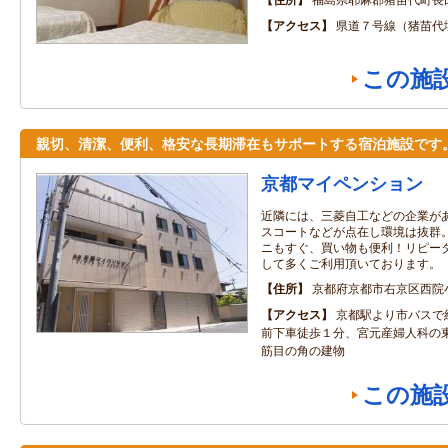
アクセス
県道７号線（猪苗代
この施
親切、清潔、便利、格安な長期滞在もサポートする宿泊施設です
京都マイペンション
近隣には、三菱自工などの企業が
スコートなどが点在し環境は抜群
ニもすぐ、買い物も便利！リピー
して多くご利用頂いております。
住所
京都府京都市右京区西院
アクセス
京都駅より市バスで
前下車徒歩１分、宮元産婦人科の
筋目の角の建物
この施