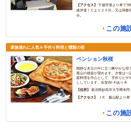
アクセス
千歳空港より車で1時
速伊達ＩＣより２０分。又は洞爺
分。
この施
家族連れに人気☆手作り料理と燻製の宿
ペンション秋桜
閑静な木立の中に立つ爽やかな宿
尾山の雄姿が望めます。夕食は一
庭料理を中心として、手作りピザ
ししています。全室Wi-Fiあり☆
住所
新潟県妙高市大字樽本丙
アクセス
ＪＲ 飯山駅より車
この施