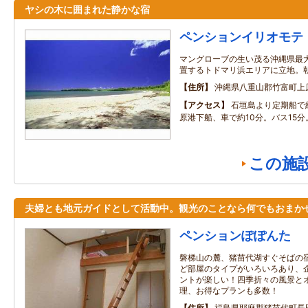
ヤシの木に囲まれた静かな宿
ペンションイリオモテ
マングローブの生い茂る沖縄県最
置するトドマリ浜エリアに立地。
住所
沖縄県八重山郡竹富町上
アクセス
石垣島より定期船で
原港下船、車で約10分。バス15分
この施
夫婦とも地元ガイドとして活動中。観光のことなら何でもおまか
ペンションぽぽんた
磐梯山の麓、猪苗代湖すぐそばの
ど部屋のタイプがいろいろあり、
ントが楽しい！四季折々の風景と
理、お得なプランも多数！
住所
福島県耶麻郡猪苗代町長田