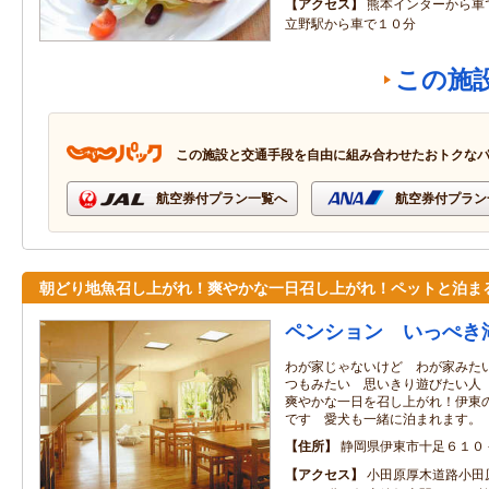
アクセス
熊本インターから
立野駅から車で１０分
この施
この施設と交通手段を自由に組み合わせたおトクな
航空券付プラン一覧へ
航空券付プラン
朝どり地魚召し上がれ！爽やかな一日召し上がれ！ペットと泊ま
ペンション いっぺき
わが家じゃないけど わが家みた
つもみたい 思いきり遊びたい人
爽やかな一日を召し上がれ！伊東
です 愛犬も一緒に泊まれます。
住所
静岡県伊東市十足６１
アクセス
小田原厚木道路小田原