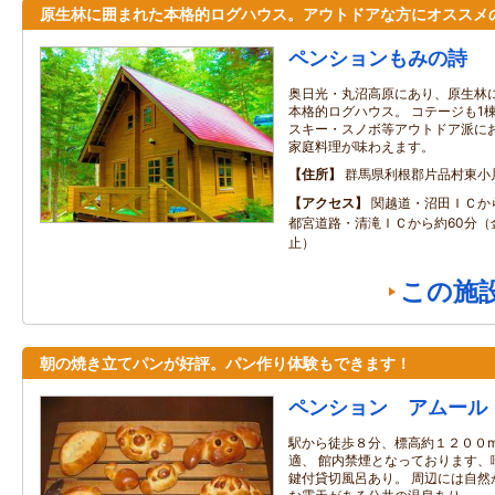
原生林に囲まれた本格的ログハウス。アウトドアな方にオススメ
ペンションもみの詩
奥日光・丸沼高原にあり、原生林
本格的ログハウス。 コテージも1
スキー・スノボ等アウトドア派にお
家庭料理が味わえます。
住所
群馬県利根郡片品村東小
アクセス
関越道・沼田ＩＣか
都宮道路・清滝ＩＣから約60分（
止）
この施
朝の焼き立てパンが好評。パン作り体験もできます！
ペンション アムール
駅から徒歩８分、標高約１２００
適、 館内禁煙となっております、
鍵付貸切風呂あり。 周辺には自然