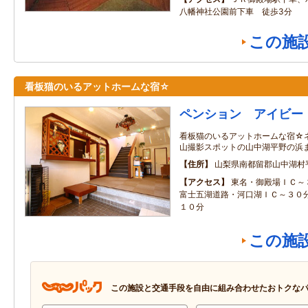
八幡神社公園前下車 徒歩3分
この施
看板猫のいるアットホームな宿☆
ペンション アイビー
看板猫のいるアットホームな宿☆
山撮影スポットの山中湖平野の浜
住所
山梨県南都留郡山中湖村
アクセス
東名・御殿場ＩＣ～
富士五湖道路・河口湖ＩＣ～３０
１０分
この施
この施設と交通手段を自由に組み合わせたおトクな