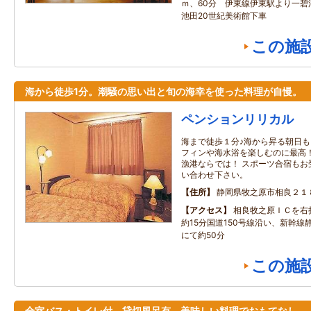
ｍ、60分 伊東線伊東駅より一
池田20世紀美術館下車
この施
海から徒歩1分。潮騒の思い出と旬の海幸を使った料理が自慢。
ペンションリリカル
海まで徒歩１分♪海から昇る朝日も
フィンや海水浴を楽しむのに最高！
漁港ならでは！ スポーツ合宿もお
い合わせ下さい。
住所
静岡県牧之原市相良２１
アクセス
相良牧之原ＩＣを右
約15分国道150号線沿い、新幹線
にて約50分
この施
全室バス・トイレ付、貸切風呂有、美味しい料理でおもてなし