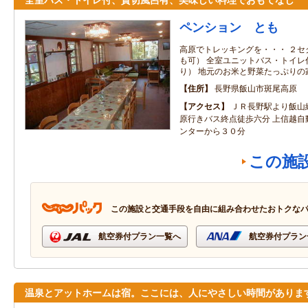
ペンション とも
高原でトレッキングを・・・ ２セ
も可） 全室ユニットバス・トイレ
り） 地元のお米と野菜たっぷりの
住所
長野県飯山市斑尾高原
アクセス
ＪＲ長野駅より飯山
原行きバス終点徒歩六分 上信越自
ンターから３０分
この施
この施設と交通手段を自由に組み合わせたおトクな
航空券付プラン一覧へ
航空券付プラン
温泉とアットホームは宿。ここには、人にやさしい時間がありま