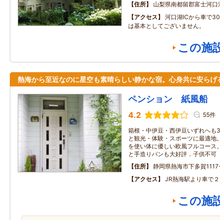
住所
山梨県南都留郡富士河口
アクセス
河口湖ICから車で3
は基本としてございません。
この施
熱海から至近なのに星空も素晴らしい静かな宿。心身共に安らげ
ペンション 紙風船
4.2
55件
箱根・中伊豆・西伊豆いずれへも3
と観光・体験・スポーツに最適地
を使い体に優しい欧風フルコース
と手造りパンも大好評．子供不可
住所
静岡県熱海市下多賀1117
アクセス
JR熱海駅より車で
この施