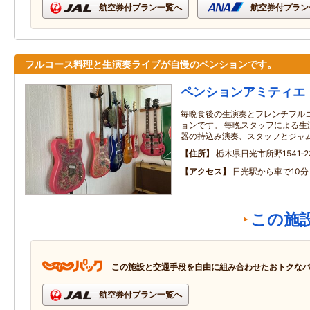
航空券付プラン一覧へ
航空券付プラン
フルコース料理と生演奏ライブが自慢のペンションです。
ペンションアミティエ
毎晩食後の生演奏とフレンチフル
ョンです。 毎晩スタッフによる生
器の持込み演奏、スタッフとジャ
住所
栃木県日光市所野1541‐2
アクセス
日光駅から車で10分
この施
この施設と交通手段を自由に組み合わせたおトクな
航空券付プラン一覧へ