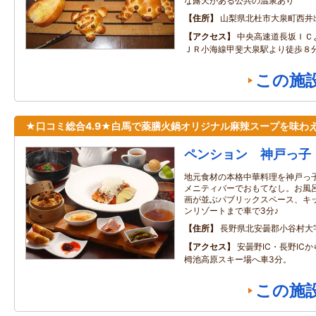
な露天がある公共の温泉あり
住所
山梨県北杜市大泉町西井出8
アクセス
中央高速道長坂ＩＣ
ＪＲ小海線甲斐大泉駅より徒歩８
この施
★口コミ総合4.9★白馬で薬膳火鍋オリジナル麻辣スープを味わ
ペンション 神戸っ子
地元食材の本格中華料理を神戸っ子
メニティバーでおもてなし。お風呂
画が並ぶパブリックスペース、キッ
ンリゾートまで車で3分♪
住所
長野県北安曇郡小谷村大字千
アクセス
安曇野IC・長野ICか
栂池高原スキー場へ車3分。
この施