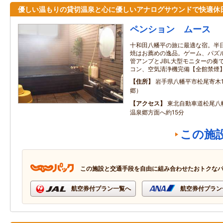
優しい温もりの貸切温泉と心に優しいアナログサウンドで快適休
ペンション ムース
十和田八幡平の旅に最適な宿。半
焼はお薦めの逸品。ゲーム、パズ
管アンプとJBL大型モニターの奏
コン、空気清浄機完備【全館禁煙
住所
岩手県八幡平市松尾寄木1-
郷）
アクセス
東北自動車道松尾八
温泉郷方面へ約15分
この施
この施設と交通手段を自由に組み合わせたおトクな
航空券付プラン一覧へ
航空券付プラン