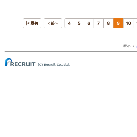
4
5
6
7
8
9
10
|< 最初
< 前へ
表示 ：