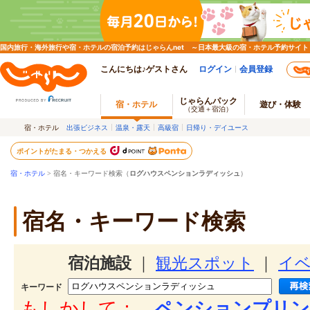
国内旅行・海外旅行や宿・ホテルの宿泊予約はじゃらんnet ～日本最大級の宿・ホテル予約サイト
こんにちは♪ゲストさん
ログイン
会員登録
じゃらんパック
宿・ホテル
遊び・体験
（交通＋宿泊）
宿・ホテル
出張ビジネス
温泉・露天
高級宿
日帰り・デイユース
ポイントがたまる・つかえる
宿・ホテル
> 宿名・キーワード検索（
ログハウスペンションラディッシュ
）
宿名・キーワード検索
宿泊施設
｜
観光スポット
｜
イ
キーワード
もしかして：
ペンションプリン