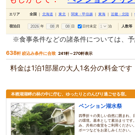
エリア
全国
｜
北海道
｜
東北
｜
関東・甲信越
｜
東海
｜
近畿・北陸
｜
年
月
日
日付未定
泊
宿泊日
人数等
※食事条件などの諸条件については、予
638
軒 絞込み条件に合致
241軒～270軒表示
料金は1泊1部屋の大人1名分の料金で
本栖湖湖畔の林の中に佇む、ゆったりとのんびり過ごせる宿。
ペンション湖水祭
四季折々の美しい自然に囲まれ、
の環境。基本として素泊まりです
み、共有の食堂をご利用ください
ポーツなどをお楽しみください。