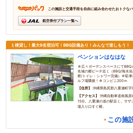
この施設と交通手段を自由に組み合わせたおトクな
航空券付プラン一覧へ
１棟貸し！最大9名宿泊可！BBQ設備あり！みんなで楽しもう！
ペンションはなはな
☆広々ガーデンスペースにてBBQ
名城の郷ビーチ近く（BBQ/海水浴
察/トイレ・シャワー完備）☆駐車
ルフ場隣接！☆コンビニ200ｍ
住所
沖縄県島尻郡八重瀬町字
アクセス
沖縄自動車道南風原
15分。八重瀬の道の駅近く。サザ
場入り口すぐ横。
この施