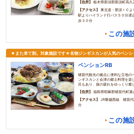
住所
栃木県那須郡那須町高久
アクセス
東北道・那須ＩＣよ
駅よりハイランド行バス５０分遅
歩３０分
この施
★また来て割。対象施設です★名物ジンギスカンが人気のペンシ
ペンションRB
猪苗代観光の拠点に便利な立地の
ンギスカンと会津の郷土料理を楽
呂もあり、旅の疲れをゆっくり癒
住所
福島県耶麻郡猪苗代町葉山7
アクセス
JR磐越西線 猪苗
分
この施