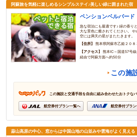
阿蘇旅を気軽に楽しめるシンプルステイ♪美しい緑に囲まれた宿
ペンションベルバード
急な宿泊にも最適です♪ 緑の香り
大な景色に癒されてください。 や
空には満天の星がまたたきます。
住所
熊本県阿蘇市乙姫２０８
アクセス
熊本IC～国道57号
経由で阿蘇方面へ約50分
この施
この施設と交通手段を自由に組み合わせたおトクな
航空券付プラン一覧へ
航空券付プラン
蒜山高原の中心、窓からは中国山地の山並みや雲海がよく見える