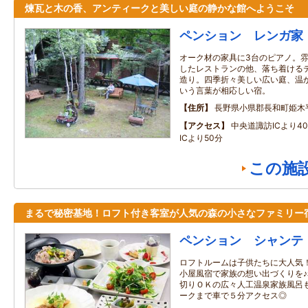
煉瓦と木の香、アンティークと美しい庭の静かな館へようこそ
ペンション レンガ家
オーク材の家具に3台のピアノ。
したレストランの他、落ち着ける
造り。四季折々美しい広い庭、温
いう言葉が相応しい宿。
住所
長野県小県郡長和町姫木
アクセス
中央道諏訪ICより4
ICより50分
この施
まるで秘密基地！ロフト付き客室が人気の森の小さなファミリー
ペンション シャンテ
ロフトルームは子供たちに大人気
小屋風宿で家族の想い出づくりを
切りＯＫの広々人工温泉家族風呂
ークまで車で５分アクセス◎