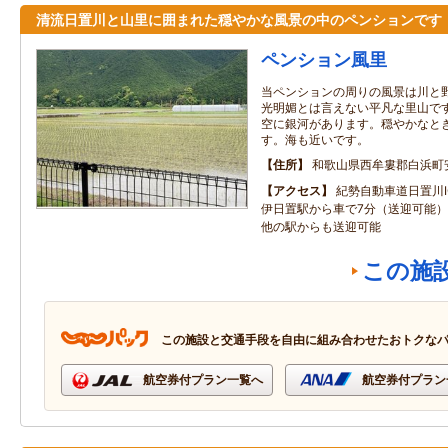
清流日置川と山里に囲まれた穏やかな風景の中のペンションです
ペンション風里
当ペンションの周りの風景は川と
光明媚とは言えない平凡な里山で
空に銀河があります。穏やかなと
す。海も近いです。
住所
和歌山県西牟婁郡白浜町
アクセス
紀勢自動車道日置川I
伊日置駅から車で7分（送迎可能
他の駅からも送迎可能
この施
この施設と交通手段を自由に組み合わせたおトクな
航空券付プラン一覧へ
航空券付プラン