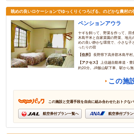
眺めの良いロケーションでゆっくりくつろげる、のどかな農村の
ペンションアウラ
ヤギを飼って、野菜を作って、田
木島平米と自家菜園の野菜、地元
めの良い静かな環境で、小さな子
ったりの宿
住所
長野県下高井郡木島平村
アクセス
上信越自動車道・豊
約20分。JR飯山駅下車、駅から
この施
この施設と交通手段を自由に組み合わせたおトクな
航空券付プラン一覧へ
航空券付プラン