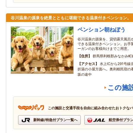
谷川温泉の源泉を絶景とともに堪能できる温泉付きペンション。
ペンション朝ねぼう
谷川温泉の源泉を、貸切露天風呂
できる温泉付きペンション。お手
ーガンのお客様向けまでご用意。
住所
群馬県利根郡みなかみ町
アクセス
水上ICから291号
折湯の小屋方面へ。奥利根民宿の
坂の途中
この施
この施設と交通手段を自由に組み合わせたおトクな
新幹線/特急付プラン一覧へ
航空券付プラ