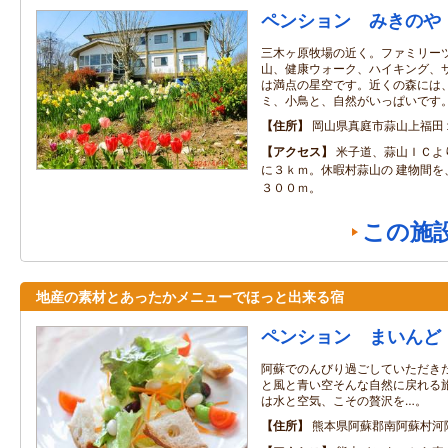
ペンション みきのや
三木ヶ原牧場の近く。ファミリー
山、健康ウォーク、ハイキング、
は満点の星空です。近くの森には
ミ、小鳥と、自然がいっぱいです
住所
岡山県真庭市蒜山上福田
アクセス
米子道、蒜山ＩＣよ
に３ｋｍ。休暇村蒜山の 建物間を
３００ｍ。
この施
地産の素材とあったかメニューでほっと出来る宿
ペンション まいんど
阿蘇でのんびり過ごしていただき
と風と青い空そんな自然に戻れる
は水と空気、こその贅沢を…。
住所
熊本県阿蘇郡南阿蘇村河陽4