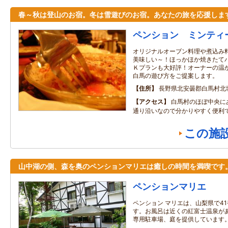
春～秋は登山のお宿。冬は雪遊びのお宿。あなたの旅を応援しま
ペンション ミンティ
オリジナルオーブン料理や煮込み
美味しい～！ほっかほか焼きたて
Ｋプランも大好評！オーナーの温
白馬の遊び方をご提案します。
住所
長野県北安曇郡白馬村北
アクセス
白馬村のほぼ中央に
通り沿いなので分かりやすく便利
この施
山中湖の側、森を奥のペンションマリエは癒しの時間を満喫です
ペンションマリエ
ペンション マリエは、山梨県で4
す。お風呂は近くの紅富士温泉が
専用駐車場、庭を提供しています