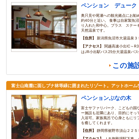
ペンション デューク
奥只見や尾瀬への観光拠点にお勧
約40分と近い。 食事は自家製魚
り入れた和中心。プラス ステーキ
天然温泉です。
住所
新潟県魚沼市大湯温泉３
アクセス
関越高速小出IC～R3
はJR小出駅バス25分大湯温泉バス
この施
富士山南麓に面しブナ林等緑に囲まれたリゾート。アットホーム
ペンションぶなの木
富士サファリパーク、こどもの国
ー施設も近隣にあり、目的にそっ
入浴可。家族風呂で心身ともにリ
を癒してくれます。
住所
静岡県裾野市須山２２５
アクセス
ＪＲ御殿場駅下車、