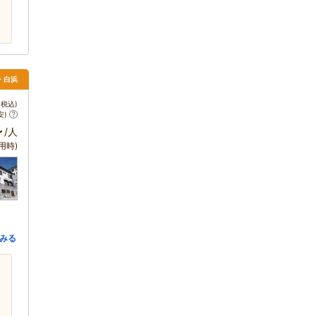
田・白浜
税込)
安)
～
/人
用時)
みる