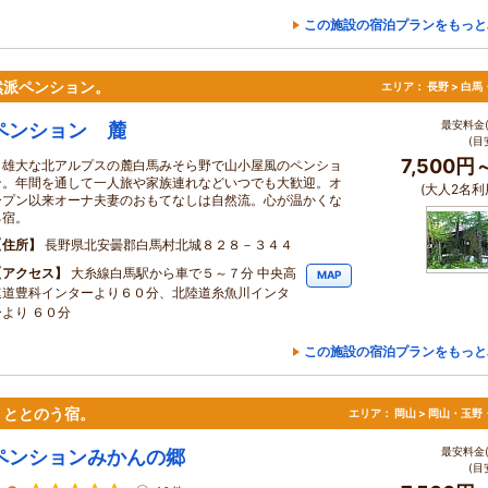
この施設の宿泊プランをもっと
然派ペンション。
エリア：
長野 > 白
最安料金(
ペンション 麓
(目
7,500円
雄大な北アルプスの麓白馬みそら野で山小屋風のペンショ
ン。年間を通して一人旅や家族連れなどいつでも大歓迎。オ
(大人2名利
ープン以来オーナ夫妻のおもてなしは自然流。心が温かくな
る宿。
住所
長野県北安曇郡白馬村北城８２８－３４４
アクセス
大糸線白馬駅から車で５～７分 中央高
MAP
速道豊科インターより６０分、北陸道糸魚川インタ
ーより ６０分
この施設の宿泊プランをもっと
、ととのう宿。
エリア：
岡山 > 岡山・玉野
最安料金(
ペンションみかんの郷
(目