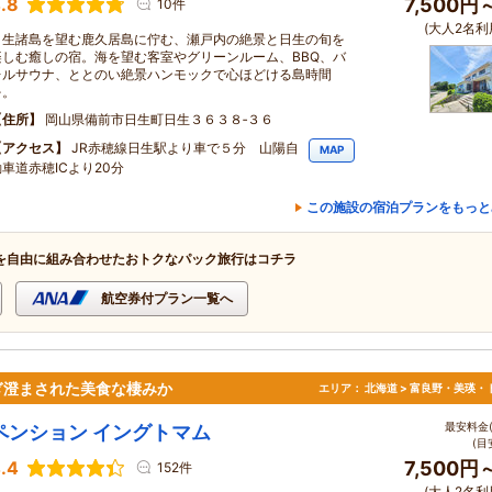
.8
7,500円
10件
(大人2名利
日生諸島を望む鹿久居島に佇む、瀬戸内の絶景と日生の旬を
楽しむ癒しの宿。海を望む客室やグリーンルーム、BBQ、バ
レルサウナ、ととのい絶景ハンモックで心ほどける島時間
を。
住所
岡山県備前市日生町日生３６３８‐３６
アクセス
JR赤穂線日生駅より車で５分 山陽自
MAP
動車道赤穂ICより20分
この施設の宿泊プランをもっと
を自由に組み合わせたおトクなパック旅行はコチラ
航空券付プラン一覧へ
ぎ澄まされた美食な棲みか
エリア：
北海道 > 富良野・美瑛・
最安料金(
ペンション イングトマム
(目
.4
7,500円
152件
(大人2名利