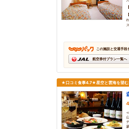
この施設と交通手段
航空券付プラン一覧へ
★口コミ食事4.7★星空と雲海を望
4