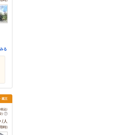
みる
石・蔵王
税込)
安)
～
/人
用時)