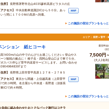
住所
長野県茅野市北山4035蓼科高原ピラタスの丘
アクセス
中央自動車道諏訪ICから５０分。あっ
MAP
という間に１７００Mの高原へ到着。
この施設の宿泊プランをもっと
エリア：
長野 > 菅平
最安料金(
ペンション 紙ヒコーキ
(目
7,500円
標高1400mの山の中でのんびりお過ごしください♪ 登山やス
ポーツ観戦の拠点に！ 根子岳・四阿山登山口まで車で５分。
(大人2名利
ダボスバス停など菅平内送迎サービスします。 お問い合わせ
09049648397まで
住所
長野県上田市菅平高原１２７８－２７８５
アクセス
東京から関越・上信越高速（上田菅平
MAP
IC)で約３時間。名古屋から中央道・長野道（須坂長
野東IC)で約４時間。
この施設の宿泊プランをもっと
を自由に組み合わせたおトクなパック旅行はコチラ