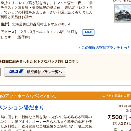
四季折々リスやエゾ鹿が顔を出す、トマムの森の一夜、 「雲
海テラス」と富良野・美瑛観光の拠点宿、 道認定「レストラ
ン」でシェフの料理をお楽しみ下さい 部屋は広く有りません
が料理と風呂はお奨め。
住所
北海道勇払郡占冠村上トマム2408-4
アクセス
12月～3月のみＪＲトマム駅、送迎を
MAP
致します、（要予約）
この施設の宿泊プランをもっと
を自由に組み合わせたおトクなパック旅行はコチラ
航空券付プラン一覧へ
内のアットホームなペンション。
エリア：
宮城 > 白
最安料金(
ペンション陽だまり
(目
7,500円
自然に囲まれ、新鮮な空気を胸いっぱいに詰め込める環境の
ペンション陽だまり。オーナー自らふるまう蔵王の食材を使
(大人2名利
ったお料理と、鉄分豊富な美肌温泉をご堪能頂き、蔵王の魅
力をお楽しみ頂けます。