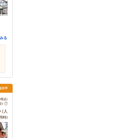
みる
姫木平
税込)
安)
～
/人
用時)