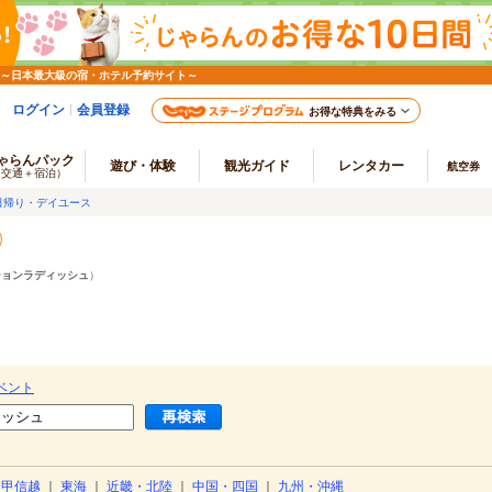
 ～日本最大級の宿・ホテル予約サイト～
ログイン
会員登録
お得な特典をみる
ゃらんパック
遊び・体験
観光ガイド
レンタカー
航空券
（交通＋宿泊）
日帰り・デイユース
ションラディッシュ
）
ベント
・甲信越
｜
東海
｜
近畿・北陸
｜
中国・四国
｜
九州・沖縄