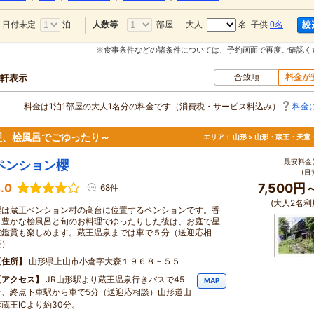
日付未定
泊
部屋
大人
名 子供
0名
人数等
※食事条件などの諸条件については、予約画面で再度ご確認く
合致順
料金が
0軒表示
料金は1泊1部屋の大人1名分の料金です（消費税・サービス料込み）
料金
理、桧風呂でごゆったり～
エリア：
山形 > 山形・蔵王・天童
最安料金(
ペンション櫻
(目
.0
7,500円
68件
(大人2名利
櫻は蔵王ペンション村の高台に位置するペンションです。香
り豊かな桧風呂と旬のお料理でゆったりした後は、お庭で星
空鑑賞も楽しめます。蔵王温泉までは車で５分（送迎応相
談）
住所
山形県上山市小倉字大森１９６８－５５
アクセス
JR山形駅より蔵王温泉行きバスで45
MAP
分、終点下車駅から車で5分（送迎応相談）山形道山
形蔵王ICより約30分。