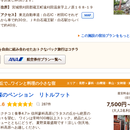
住所
宮城県刈田郡蔵王町遠刈田温泉字上ノ原１６８‐１９
アクセス
東北自動車道：白石IC・村田ICそれぞ
MAP
れから車で約30分。ＪＲ白石蔵王駅・白石駅からバ
スで約40分。
この施設の宿泊プランをもっと
を自由に組み合わせたおトクなパック旅行はコチラ
航空券付プラン一覧へ
む丘で…ワインと料理の小さな宿
エリア：
長野 > 蓼科・白樺湖・車山・女神湖・
最安料金(
森のペンション リトルフット
(目
.6
7,500円
287件
(大人2名利
≪クチコミ食事4.7≫ 信州蓼科高原ピラタスの丘から絶景の
山々を望む。 ワインは常時100種以上ストック。絶品たんシ
チューとともにどうぞ。 夏野菜最盛期です！涼しい別天地、
蓼科高原へお越しください。