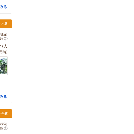
みる
馬・小谷
税込)
安)
～
/人
用時)
みる
・牛窓
税込)
安)