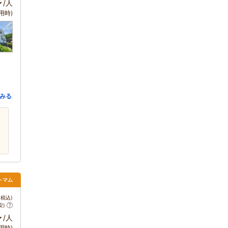
～
/人
用時)
みる
トマム
税込)
安)
～
/人
用時)