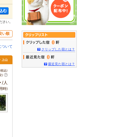
ださい。
安い順
0
について
クリップした宿とは？
0
・上山
最近見た宿とは？
税込)
安)
～
/人
用時)