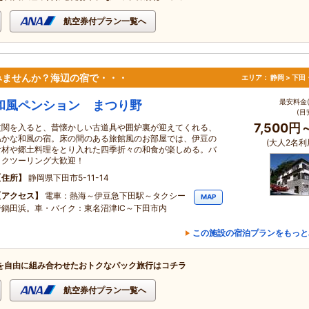
航空券付プラン一覧へ
みませんか？海辺の宿で・・・
エリア：
静岡 > 下
最安料金(
和風ペンション まつり野
(目
7,500円
玄関を入ると、昔懐かしい古道具や囲炉裏が迎えてくれる、
温かな和風の宿。床の間のある旅館風のお部屋では、伊豆の
(大人2名利
食材や郷土料理をとり入れた四季折々の和食が楽しめる。バ
イクツーリング大歓迎！
住所
静岡県下田市5-11-14
アクセス
電車：熱海～伊豆急下田駅～タクシー
MAP
で鍋田浜。車・バイク：東名沼津IC～下田市内
この施設の宿泊プランをもっと
を自由に組み合わせたおトクなパック旅行はコチラ
航空券付プラン一覧へ