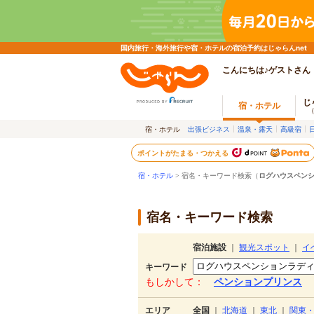
国内旅行・海外旅行や宿・ホテルの宿泊予約はじゃらんnet
こんにちは♪ゲストさん
じ
宿・ホテル
宿・ホテル
出張ビジネス
温泉・露天
高級宿
ポイントがたまる・つかえる
宿・ホテル
> 宿名・キーワード検索（
ログハウスペン
宿名・キーワード検索
宿泊施設
｜
観光スポット
｜
イ
キーワード
もしかして：
ペンションプリンス
エリア
全国
｜
北海道
｜
東北
｜
関東