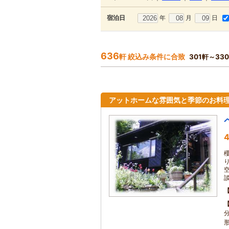
年
月
日
宿泊日
636
軒 絞込み条件に合致
301軒～33
アットホームな雰囲気と季節のお料
4