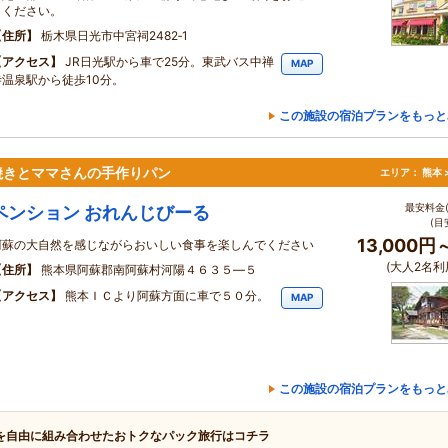
しください。
住所
栃木県日光市中宮祠2482‐1
アクセス
JR日光駅から車で25分。東武バス中禅
MAP
寺温泉駅から徒歩10分。
この施設の宿泊プランをもっと
焼きとママさんの手作りパン
エリア：
熊本 
最安料金(
ペンション おれんじびーる
(目
13,000円
阿蘇の大自然を感じながらおいしい食事を楽しんでください
(大人2名利
住所
熊本県阿蘇郡南阿蘇村河陽４６３５―５
アクセス
熊本ＩＣより阿蘇方面に車で５０分。
MAP
この施設の宿泊プランをもっと
を自由に組み合わせたおトクなパック旅行はコチラ