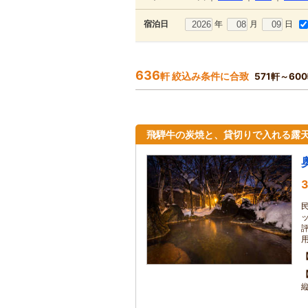
年
月
日
宿泊日
636
軒 絞込み条件に合致
571軒～60
飛騨牛の炭焼と、貸切りで入れる露
3