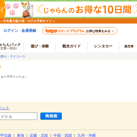
 ～日本最大級の宿・ホテル予約サイト～
ログイン
会員登録
お得な特典をみる
ゃらんパック
遊び・体験
観光ガイド
レンタカー
航空券
（交通＋宿泊）
日帰り・デイユース
ションラディッシュ
）
ベント
・甲信越
｜
東海
｜
近畿・北陸
｜
中国・四国
｜
九州・沖縄