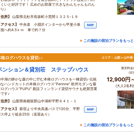
にくいと好評です！ 広めのお部屋で大きなわんちゃんものん
り♪
住所
山梨県北杜市長坂町小荒間１３２５‐１９
アクセス
中央道 小淵沢インターから甲斐小泉
MAP
方面へ約4.5ｋｍ 車で約７分
この施設の宿泊プランをもっと
格ログハウスを貸切♪♪
エリア：
山梨 > 山中
最安料金(
ペンション＆貸別荘 ステップハウス
(目
12,900円
山中湖の静かな森の中に佇む本格ログハウスを一棟貸切♪ 伝統
的なハンドカットの本格ログハウス”Perinne” 欧州モダンな最
(大人2名利
新ログハウス"PUPU" 新設フィンランド貸切サウナも絶賛営業
中です♪
住所
山梨県南都留郡山中湖村平野６４１－１
アクセス
新宿より中央高速バスで130分、平野
MAP
バス停より徒歩25分（送迎あり）
この施設の宿泊プランをもっと