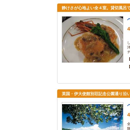
静けさが心地よい全４室。貸切風呂
4
英国・伊大使館別荘記念公園通り沿
4