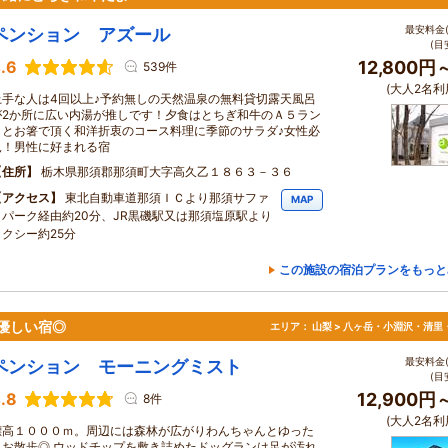
最安料金(
ペンション アズール
(目
.6
12,800円
539件
(大人2名利
上手な人は4回以上♪予約無しの天然温泉の無料貸切露天風呂
が2か所に広い内湯が推しです！夕食はとちぎ和牛のＡ５ラン
クとお箸で頂く和洋折衷のコース料理に季節のサラダ♪女性必
見！男性に好まれる宿
住所
栃木県那須郡那須町大字高久乙１８６３－３６
アクセス
東北自動車道那須ＩＣより那須サファ
MAP
リパーク経由約20分、JR黒磯駅又は那須塩原駅より
タクシー約25分
この施設の宿泊プランをもっと
優しい宿◎
エリア：
山梨 > 八ヶ岳・小淵沢・清里
最安料金(
ペンション モーニングミスト
(目
.8
12,900円
8件
(大人2名利
標高１０００ｍ。周辺には森林が広がりわんちゃんとゆった
りお散歩◎ ウッドチップを敷き詰めたドッグランは足が汚れ