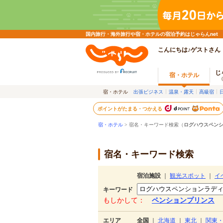
国内旅行・海外旅行や宿・ホテルの宿泊予約はじゃらんnet
こんにちは♪ゲストさん
じ
宿・ホテル
宿・ホテル
出張ビジネス
温泉・露天
高級宿
ポイントがたまる・つかえる
宿・ホテル
> 宿名・キーワード検索（
ログハウスペン
宿名・キーワード検索
宿泊施設
｜
観光スポット
｜
イ
キーワード
もしかして：
ペンションプリンス
エリア
全国
｜
北海道
｜
東北
｜
関東