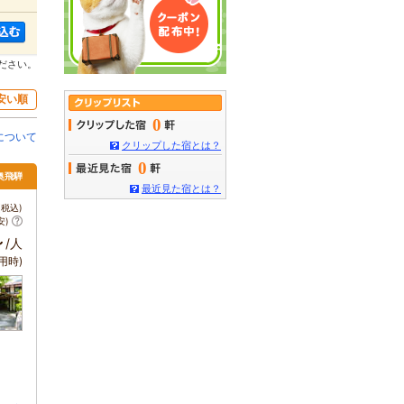
ださい。
安い順
0
について
クリップした宿とは？
0
 奥飛騨
最近見た宿とは？
税込)
安)
～
/人
用時)