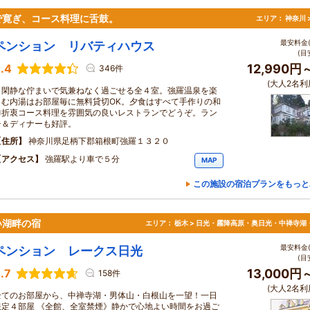
で寛ぎ、コース料理に舌鼓。
エリア：
神奈川 
最安料金(
ペンション リバティハウス
(目
.4
12,990円
346件
(大人2名利
閑静な佇まいで気兼ねなく過ごせる全４室。強羅温泉を楽
しむ内湯はお部屋毎に無料貸切OK。夕食はすべて手作りの和
洋折衷コース料理を雰囲気の良いレストランでどうぞ。ラン
チ＆ディナーも好評。
住所
神奈川県足柄下郡箱根町強羅１３２０
アクセス
強羅駅より車で５分
MAP
この施設の宿泊プランをもっと
い湖畔の宿
エリア：
栃木 > 日光・霧降高原・奥日光・中禅寺湖
最安料金(
ペンション レークス日光
(目
.7
13,000円
158件
(大人2名利
全てのお部屋から、中禅寺湖・男体山・白根山を一望！一日
限定４部屋 《全館、全室禁煙》静かで心地よい時間をお過ご