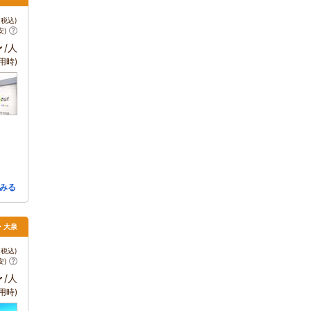
税込)
安)
～
/人
用時)
みる
・大泉
税込)
安)
～
/人
用時)