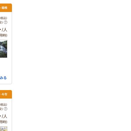
> 箱根
税込)
安)
～
/人
用時)
みる
・今市
税込)
安)
～
/人
用時)