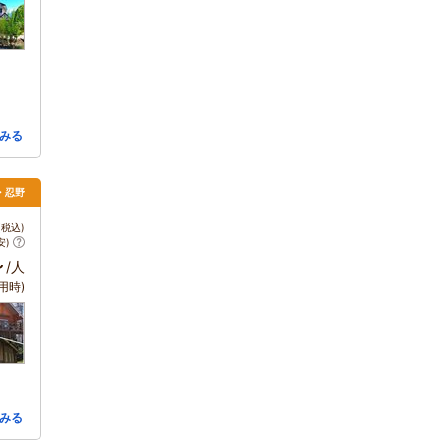
みる
湖・忍野
税込)
安)
～
/人
用時)
みる