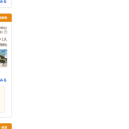
みる
 淡路島
税込)
安)
～
/人
用時)
みる
須・板室