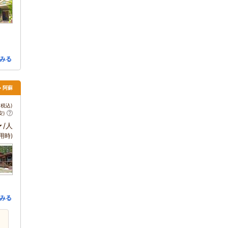
みる
> 阿蘇
税込)
安)
～
/人
用時)
みる