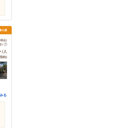
・峰の原
税込)
安)
～
/人
用時)
みる