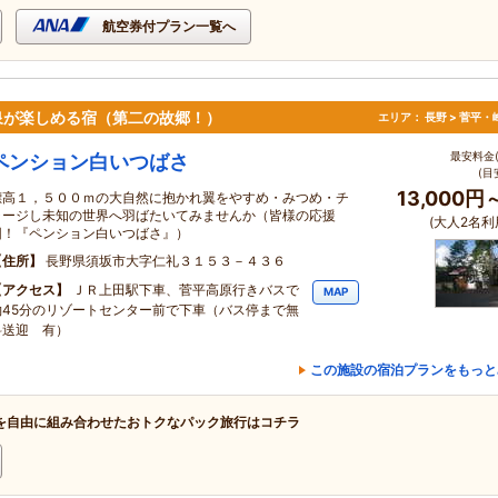
航空券付プラン一覧へ
泉が楽しめる宿（第二の故郷！）
エリア：
長野 > 菅平
最安料金(
ペンション白いつばさ
(目
13,000円
標高１，５００ｍの大自然に抱かれ翼をやすめ・みつめ・チ
ャージし未知の世界へ羽ばたいてみませんか（皆様の応援
(大人2名利
団！『ペンション白いつばさ』）
住所
長野県須坂市大字仁礼３１５３－４３６
アクセス
ＪＲ上田駅下車、菅平高原行きバスで
MAP
約45分のリゾートセンター前で下車（バス停まで無
料送迎 有）
この施設の宿泊プランをもっと
を自由に組み合わせたおトクなパック旅行はコチラ