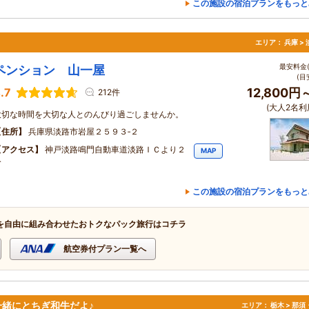
この施設の宿泊プランをもっと
エリア：
兵庫 >
最安料金(
ペンション 山一屋
(目
.7
12,800円
212件
(大人2名利
大切な時間を大切な人とのんびり過ごしませんか。
住所
兵庫県淡路市岩屋２５９３‐２
アクセス
神戸淡路鳴門自動車道淡路ＩＣより２
MAP
分
この施設の宿泊プランをもっと
を自由に組み合わせたおトクなパック旅行はコチラ
航空券付プラン一覧へ
緒にとちぎ和牛だよ♪
エリア：
栃木 > 那