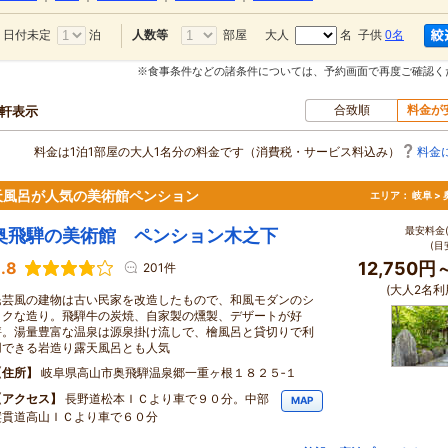
日付未定
泊
部屋
大人
名 子供
0名
人数等
※食事条件などの諸条件については、予約画面で再度ご確認く
合致順
料金が
0軒表示
料金は1泊1部屋の大人1名分の料金です（消費税・サービス料込み）
料金
天風呂が人気の美術館ペンション
エリア：
岐阜 >
最安料金(
奥飛騨の美術館 ペンション木之下
(目
.8
12,750円
201件
(大人2名利
民芸風の建物は古い民家を改造したもので、和風モダンのシ
ックな造り。飛騨牛の炭焼、自家製の燻製、デザートが好
評。湯量豊富な温泉は源泉掛け流しで、檜風呂と貸切りで利
用できる岩造り露天風呂とも人気
住所
岐阜県高山市奥飛騨温泉郷一重ヶ根１８２５‐１
アクセス
長野道松本ＩＣより車で９０分。中部
MAP
縦貫道高山ＩＣより車で６０分