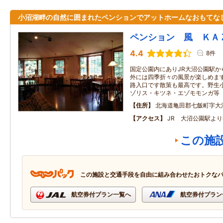
小沼湖畔の自然に囲まれたペンションでアットホームなおもてな
ペンション 風 ＫＡ
4.4
8件
国定公園内にありJR大沼公園駅か
外には四季折々の風景が楽しめま
路入口です散策も最高です。野生
ゾリス・キツネ・エゾモモンガ等
住所
北海道亀田郡七飯町字大
アクセス
JR 大沼公園駅よ
この施
この施設と交通手段を自由に組み合わせたおトクな
航空券付プラン一覧へ
航空券付プラン