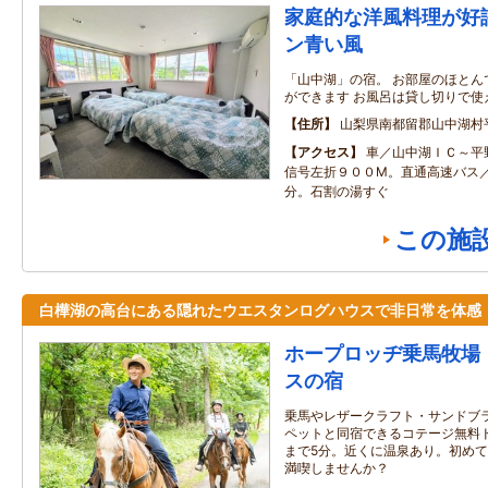
家庭的な洋風料理が好
ン青い風
「山中湖」の宿。 お部屋のほとん
ができます お風呂は貸し切りで使
住所
山梨県南都留郡山中湖村
アクセス
車／山中湖ＩＣ～平
信号左折９００M。直通高速バス
分。石割の湯すぐ
この施
白樺湖の高台にある隠れたウエスタンログハウスで非日常を体感
ホープロッヂ乗馬牧場
スの宿
乗馬やレザークラフト・サンドブ
ペットと同宿できるコテージ無料
まで5分。近くに温泉あり。初め
満喫しませんか？