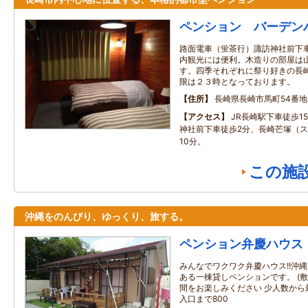
ペンション バーデン
路面電車（蛍茶行）諏訪神社前下車
内観光には便利。木造りの部屋は
す。四季それぞれに祭り好きの長崎
限は２３時となっております。
住所
長崎県長崎市馬町54番地
アクセス
JR長崎駅下車徒歩1
神社前下車徒歩2分、長崎芒塚（ス
10分。
この施
沖縄をのんびり、ゆっくり、旅する。
ペンション弁慶ハウス
みんなでワクワク弁慶ハウス!!沖縄
ある一棟貸しペンションです。 (敷
間をお楽しみください 少人数から最
入口まで800