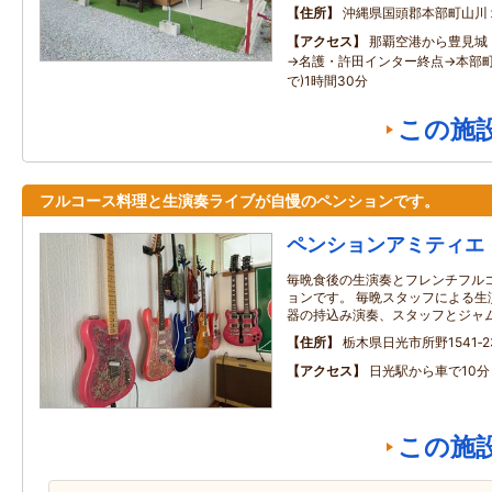
住所
沖縄県国頭郡本部町山川
アクセス
那覇空港から豊見城
→名護・許田インター終点→本部町
で)1時間30分
この施
フルコース料理と生演奏ライブが自慢のペンションです。
ペンションアミティエ
毎晩食後の生演奏とフレンチフル
ョンです。 毎晩スタッフによる生
器の持込み演奏、スタッフとジャ
住所
栃木県日光市所野1541‐2
アクセス
日光駅から車で10分
この施