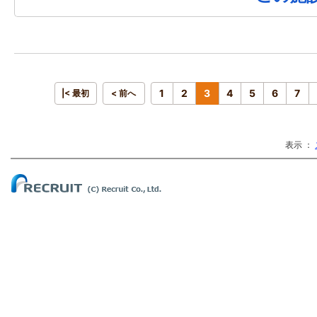
1
2
3
4
5
6
7
|< 最初
< 前へ
表示 ：