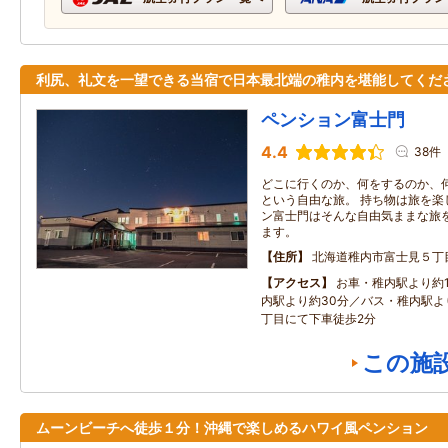
利尻、礼文を一望できる当宿で日本最北端の稚内を堪能してくだ
ペンション富士門
4.4
38件
どこに行くのか、何をするのか、
という自由な旅。 持ち物は旅を楽
ン富士門はそんな自由気ままな旅
ます。
住所
北海道稚内市富士見５丁
アクセス
お車・稚内駅より約
内駅より約30分／バス・稚内駅より
丁目にて下車徒歩2分
この施
ムーンビーチへ徒歩１分！沖縄で楽しめるハワイ風ペンション