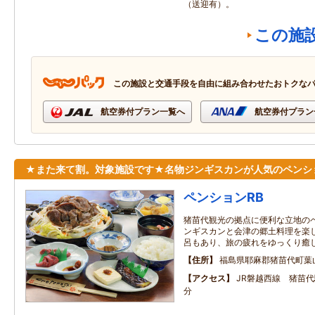
（送迎有）。
この施
この施設と交通手段を自由に組み合わせたおトクな
航空券付プラン一覧へ
航空券付プラン
★また来て割。対象施設です★名物ジンギスカンが人気のペンシ
ペンションRB
猪苗代観光の拠点に便利な立地の
ンギスカンと会津の郷土料理を楽
呂もあり、旅の疲れをゆっくり癒
住所
福島県耶麻郡猪苗代町葉山7
アクセス
JR磐越西線 猪苗
分