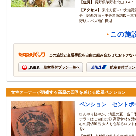
住所
長野県茅野市北山３４１
アクセス
東京方面～中央道諏訪
分 関西方面～中央道諏訪IC～車
野駅～バス南白樺湖
この施
この施設と交通手段を自由に組み合わせたおトクな
航空券付プラン一覧へ
航空券付プラン
女性オーナーが切盛する高原の四季を感じる欧風ペンション
ペンション セントポ
ひんやり軽やか、清里の夏 当日予
テラスはご自由に◎ 高原食材を活
心の貸切風呂 大人も心躍るロフト
を♪