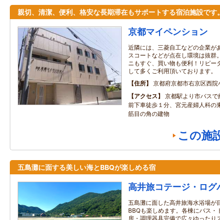
親切、清潔、便利、格安な長期滞在もサポートする宿泊施設です
京都マイペンション
近隣には、三菱自工などの企業が
スコートなどが点在し環境は抜群
ニもすぐ、買い物も便利！リピー
して多くご利用頂いております。
住所
京都府京都市右京区西院
アクセス
京都駅より市バスで
前下車徒歩１分、宮元産婦人科の
筋目の角の建物
この施
五島灘に面する美しい海とBBQが楽しめる宿
高井旅コテージ・ログ
五島灘に面した高井旅海水浴場が
BBQも楽しめます。各棟にバス・
房・調理器具完備で広々ゆったり