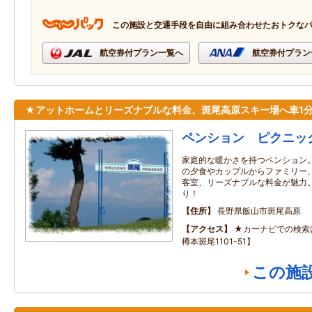
この施設と交通手段を自由に組み合わせたおトクな
航空券付プラン一覧へ
航空券付プラン
★アットホームとリーズナブルな料金、斑尾高原スキー場へ車1
ペンション ピクニッ
家庭的な暖かさを持つペンション
の夕食やカップルからファミリー
客室、リーズナブルな料金が魅力
り！
住所
長野県飯山市斑尾高原
アクセス
★カーナビでの検索
樽本斑尾1101-51】
この施