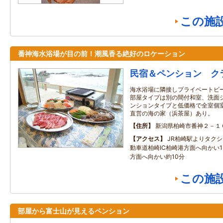
この施
番神海水浴場が目の前！潮風香る絶好のロケーション
民宿＆ペンション ク
海水浴場に隣接しプライベートビ
部屋タイプは別の間付和室、洗面
ンションタイプと低価格で全室個
直営の海の家（浜茶屋）あり。
住所
新潟県柏崎市番神２－１
アクセス
JR柏崎駅よりタクシ
動車道柏崎IC柏崎港方面へ向かい1
方面へ向かい約10分
この施
部屋から富士山が見えるペンション