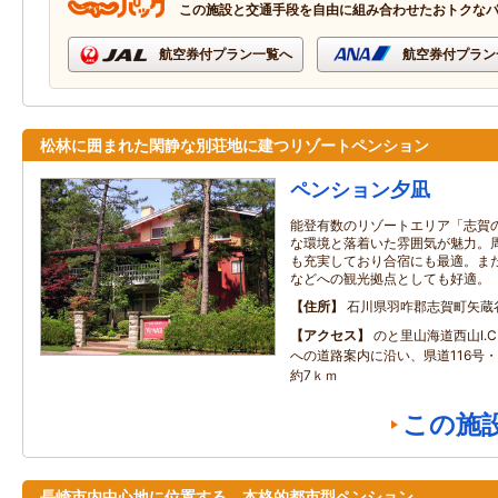
この施設と交通手段を自由に組み合わせたおトクな
航空券付プラン一覧へ
航空券付プラン
松林に囲まれた閑静な別荘地に建つリゾートペンション
ペンション夕凪
能登有数のリゾートエリア「志賀
な環境と落着いた雰囲気が魅力。
も充実しており合宿にも最適。ま
などへの観光拠点としても好適。
住所
石川県羽咋郡志賀町矢蔵
アクセス
のと里山海道西山I.
への道路案内に沿い、県道116号・
約7ｋｍ
この施
長崎市内中心地に位置する、本格的都市型ペンション