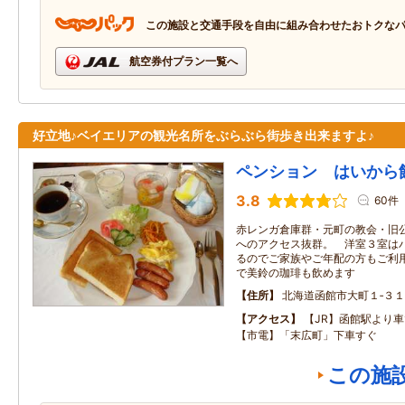
この施設と交通手段を自由に組み合わせたおトクな
航空券付プラン一覧へ
好立地♪ベイエリアの観光名所をぶらぶら街歩き出来ますよ♪
ペンション はいから
3.8
60件
赤レンガ倉庫群・元町の教会・旧
へのアクセス抜群。 洋室３室は
るのでご家族やご年配の方もご利
で美鈴の珈琲も飲めます
住所
北海道函館市大町１‐３１
アクセス
【JR】函館駅より
【市電】「末広町」下車すぐ
この施