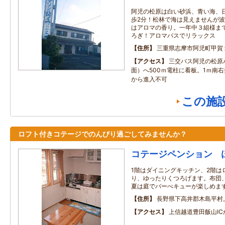
阿児の松原は白い砂浜、青い海、
歩2分！松林で海は見えませんが
はアロマの香り。一年中３組様ま
ろぎ！アロマバスでリラックス
住所
三重県志摩市阿児町甲賀
アクセス
三交バス阿児の松原
面）へ500ｍ電柱に看板。1ｍ南右
から進入不可
この施
ロフト付きコテージでのんびり過ごしてみませんか？
コテージペンション 
1階はダイニングキッチン、2階は
り、ゆったりくつろげます。布団
夏は庭でバーべキューが楽しめま
住所
長野県下高井郡木島平村
アクセス
上信越道豊田飯山IC