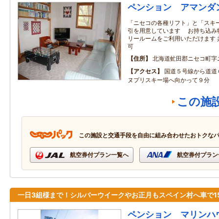
ペンション アマンダ
「ニセコの各種リフト」と「スキ
引を用意しています お持ち込み
リールームをご利用いただけます 
可
住所
北海道虻田郡ニセコ町字
アクセス
国道５号線から道道
ヌプリスキー場へ向かって９分
この施
この施設と交通手段を自由に組み合わせたおトクな
航空券付プラン一覧へ
航空券付プラン
一日3組様まで！シルバーウイークやお正月もスペイン村へ車で1
ペンション マリンハ