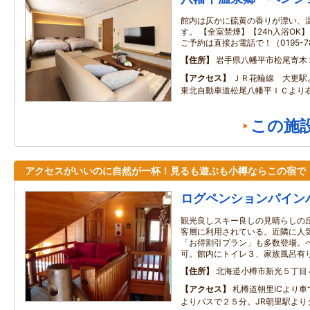
館内は仄かに硫黄の香りが漂い、
す。 【全室禁煙】【24h入浴OK
ご予約は直接お電話で！（0195-78
住所
岩手県八幡平市松尾寄木
アクセス
ＪＲ花輪線 大更駅
東北自動車道松尾八幡平ＩＣより
この施
アクセスがいいのに自然が一杯！見るも遊ぶも小樽ならこの宿で
ログペンションパイン
観光良しスキー良しの見晴らしの
客層に利用されている。近隣に人
「お得割引プラン」も多数登場。
可。館内にトイレ３、家族風呂有
住所
北海道小樽市新光５丁目
アクセス
札樽道朝里ICより車
よりバスで２５分。JR朝里駅より