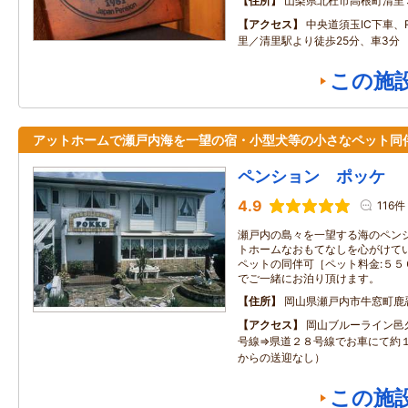
住所
山梨県北杜市高根町清里
アクセス
中央道須玉IC下車、R
里／清里駅より徒歩25分、車3分
この施
アットホームで瀬戸内海を一望の宿・小型犬等の小さなペット同
ペンション ポッケ
4.9
116件
瀬戸内の島々を一望する海のペン
トホームなおもてなしを心がけて
ペットの同伴可［ペット料金:５５
でご一緒にお泊り頂けます。
住所
岡山県瀬戸内市牛窓町鹿忍6
アクセス
岡山ブルーライン邑
号線⇒県道２８号線でお車にて約１
からの送迎なし）
この施