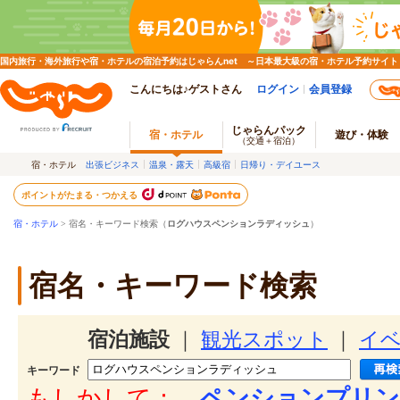
国内旅行・海外旅行や宿・ホテルの宿泊予約はじゃらんnet ～日本最大級の宿・ホテル予約サイト
こんにちは♪ゲストさん
ログイン
会員登録
じゃらんパック
宿・ホテル
遊び・体験
（交通＋宿泊）
宿・ホテル
出張ビジネス
温泉・露天
高級宿
日帰り・デイユース
ポイントがたまる・つかえる
宿・ホテル
> 宿名・キーワード検索（
ログハウスペンションラディッシュ
）
宿名・キーワード検索
宿泊施設
｜
観光スポット
｜
イ
キーワード
もしかして：
ペンションプリン