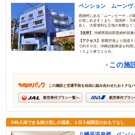
ペンション ムーンヴ
恩納村にある「ムーンビーチ」の
が楽しめます！また、琉球村・万
近く、大変便利な立地の有数なリ
住所
沖縄県国頭郡恩納村前兼久1
アクセス
那覇空港より国道５
で約６０分。沖縄自動車道を利用
ＩＣより車で１０分。
この施
この施設と交通手段を自由に組み合わせたおトクな
航空券付プラン一覧へ
航空券付プラン
24h入浴できる掛け流しの温泉。１日５組限定のおもてなし
八幡平温泉郷 ペンシ