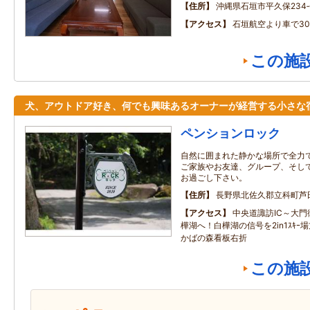
住所
沖縄県石垣市平久保234‐
アクセス
石垣航空より車で3
この施
犬、アウトドア好き、何でも興味あるオーナーが経営する小さな
ペンションロック
自然に囲まれた静かな場所で全力
ご家族やお友達、グループ、そし
お過ごし下さい。
住所
長野県北佐久郡立科町芦
アクセス
中央道諏訪IC～大門街
樺湖へ！白樺湖の信号を2in1ｽｷｰ
かばの森看板右折
この施