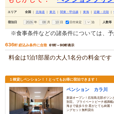
エリア
全国
｜
北海道
｜
東北
｜
関東・甲信越
｜
東海
｜
近畿・北陸
｜
年
月
日
日付未定
泊
宿泊日
人数等
※食事条件などの諸条件については、予
636
軒 絞込み条件に合致
61軒～90軒表示
料金は1泊1部屋の大人1名分の料金で
１棟貸しペンション！！とってもお得に宿泊できます！
ペンション カラ川
新築オープン！石垣島北部ポツン
別荘。 プライベートビーチ感満載
海まで徒歩５分 星がとても綺麗！
ングセット無料貸出