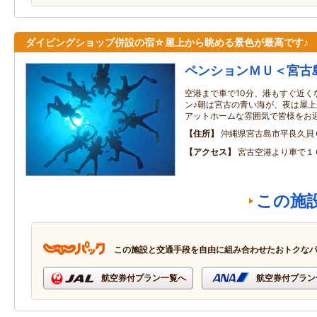
ダイビングショップ併設の宿☆屋上から眺める景色が最高です♪
ペンションＭＵ＜宮古
空港まで車で10分、港もすぐ近く
ン♪朝は宮古の青い海が、夜は屋
アットホームな雰囲気で皆様をお
住所
沖縄県宮古島市平良久貝
アクセス
宮古空港より車で１
この施
この施設と交通手段を自由に組み合わせたおトクな
航空券付プラン一覧へ
航空券付プラン