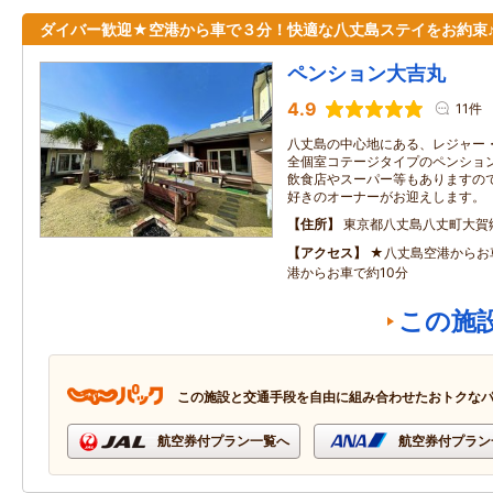
ダイバー歓迎★空港から車で３分！快適な八丈島ステイをお約束
ペンション大吉丸
4.9
11件
八丈島の中心地にある、レジャー
全個室コテージタイプのペンショ
飲食店やスーパー等もありますの
好きのオーナーがお迎えします。
住所
東京都八丈島八丈町大賀
アクセス
★八丈島空港からお
港からお車で約10分
この施
この施設と交通手段を自由に組み合わせたおトクな
航空券付プラン一覧へ
航空券付プラン