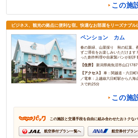
この施
ビジネス、観光の拠点に便利な宿。快適なお部屋をリーズナブル
ペンション カム
春の新緑、山菜採り 秋の紅葉、夜
ずご滞在をお楽しみいただけます 
った創作料理や自家製パンが好評 
住所
新潟県南魚沼市山口1787
アクセス
車：関越道・六日町I
／電車：上越線六日町駅から八海
スで約25分
この施
この施設と交通手段を自由に組み合わせたおトクな
航空券付プラン一覧へ
航空券付プラン