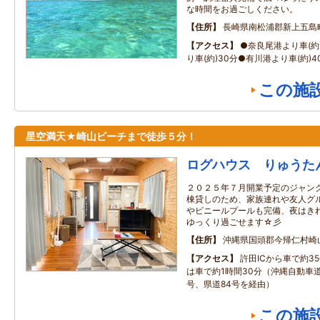
な時間をお過ごしください。
住所
長崎県南松浦郡新上五島町
アクセス
●奈良尾港より車(約
り車(約)30分●有川港より車(約)4
この施
星空満天★崎山ビーチまで徒歩５分！
ログハウス りゅうた
２０２５年７月開業予定のジャン
棟貸しのため、家族連れや友人グル
やビニールプールも完備、夜はき
ゆっくり過ごせます☆彡
住所
沖縄県国頭郡今帰仁村崎
アクセス
許田ICから車で約3
は車で約1時間30分（沖縄自動車
号、県道84号を経由）
この施