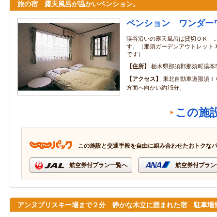
旅の宿 露天風呂が温かいペンション。
ペンション ワンダー
渓谷沿いの露天風呂は貸切ＯＫ 
す。（那須ガーデンアウトレット 
です）
住所
栃木県那須郡那須町湯本59
アクセス
東北自動車道那須Ｉ
方面へ向かい約15分。
この施
この施設と交通手段を自由に組み合わせたおトクな
航空券付プラン一覧へ
航空券付プラン
アンヌプリスキー場まで２分 静かな木立に囲まれた宿 駐車場