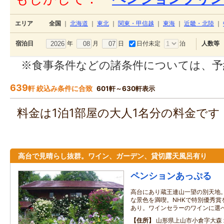
エリア
全国
｜
北海道
｜
東北
｜
関東・甲信越
｜
東海
｜
近畿・北陸
｜
年
月
日
日付未定
泊
宿泊日
人数等
※食事条件などの諸条件については、予
639
軒 絞込み条件に合致
601軒～630軒表示
料金は1泊1部屋の大人1名分の料金で
高台で見晴らし抜群。ワイン、ガーデン、貸切露天風呂有り
ペンションあっぷる
高台にあり蔵王連山一望の別天地
な景色を満喫。NHKで特別優秀賞
あり。ワインセラーのワインに選
住所
山形県上山市小倉字大森