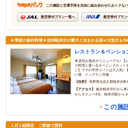
この施設と交通手段を自由に組み合わせたおトクな
航空券付プラン一覧へ
航空券付プラン
★季節の創作料理★信州軽井沢の愛犬と泊まれる宿≪大型犬もO
レストラン＆ペンショ
★貸切お風呂がリニューアル♪ 【
ス料理と選べるモーニングセットを
ン】ママの手作りパンは大人気♪ 
い場、ドッグラン完備
住所
長野県北佐久郡軽井沢町
アクセス
碓氷軽井沢ICから車
からタクシー4分、軽井沢駅からタ
この施
１日１組限定 ご家族で貸切