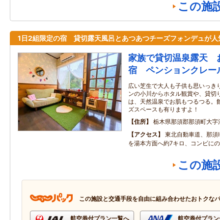
この施
1日2組限定の宿 貸切露天風呂とあつあつチーズフォンデュが人
家族で貸切温泉露天 
宿 ペンションクレー
広い芝生で大人も子供も思いっき
ンの小川からホタル観賞や、貸切
は、天然温泉でお肌もつるつる。
ズスペースも有りますよ！
住所
栃木県那須郡那須町大字湯本
アクセス
東北自動車道、那須
を湯本方面へ約7キロ、コンビに
この施
この施設と交通手段を自由に組み合わせたおトクな
航空券付プラン一覧へ
航空券付プラン