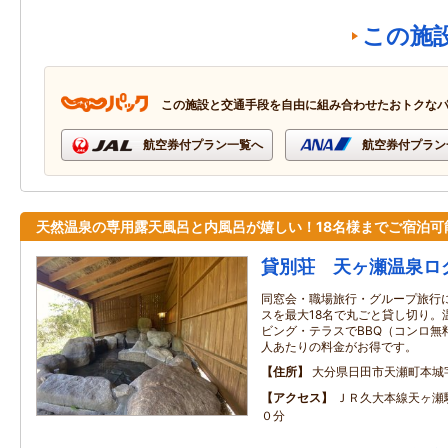
この施
この施設と交通手段を自由に組み合わせたおトクな
航空券付プラン一覧へ
航空券付プラン
天然温泉の専用露天風呂と内風呂が嬉しい！18名様までご宿泊可
貸別荘 天ヶ瀬温泉ロ
同窓会・職場旅行・グループ旅行
スを最大18名で丸ごと貸し切り。
ビング・テラスでBBQ（コンロ無
人あたりの料金がお得です。
住所
大分県日田市天瀬町本城字福
アクセス
ＪＲ久大本線天ヶ瀬
０分