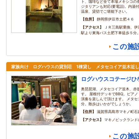
ト、珈琲など全て本場メキシコの
ジタリアンも対応(要電話)。内湯
温泉、貸切でご堪能下さい。
住所
静岡県伊豆市土肥４６
アクセス
ＪＲ三島駅乗換、伊
駅より東海バス土肥下車徒歩５分
この施
家族向け ログハウスの貸別荘 1棟貸し メタセコイア並木近
ログハウスコテージひ
奥琵琶湖、メタセコイア並木、赤
す。 屋根付デッキでBBQ。ピア
演奏を楽しんで頂けます。 メタセ
分。散歩はいかがでしょうか。
住所
滋賀県高島市マキノ町石
アクセス
マキノピックランド
この施