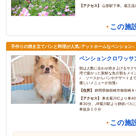
アクセス
山形駅下車。蔵王温
この施
手作りの焼き立てパンと料理が人気♪アットホームなペンション♪
ペンションクロワッサ
朝は人数に合わせ焼き上げるサクサ
湾で揚がった新鮮な魚介類をメイ
♪ ソースからパンやデザートまで
優しいメニューが自慢♪
住所
静岡県御前崎市御前崎８
アクセス
東名菊川ICより車4
車30分、JR菊川駅より静鉄バス
車徒歩１０分
この施