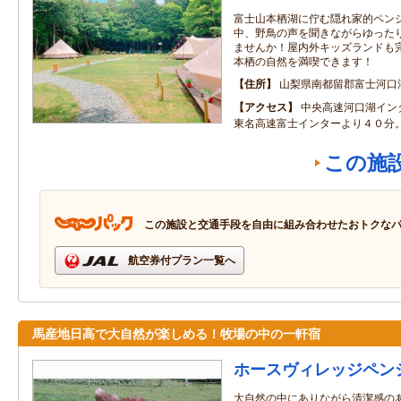
富士山本栖湖に佇む隠れ家的ペン
中、野鳥の声を聞きながらゆった
ませんか！屋内外キッズランドも
本栖の自然を満喫できます！
住所
山梨県南都留郡富士河口
アクセス
中央高速河口湖イン
東名高速富士インターより４０分
この施
この施設と交通手段を自由に組み合わせたおトクな
航空券付プラン一覧へ
馬産地日高で大自然が楽しめる！牧場の中の一軒宿
ホースヴィレッジペン
大自然の中にありながら清潔感の