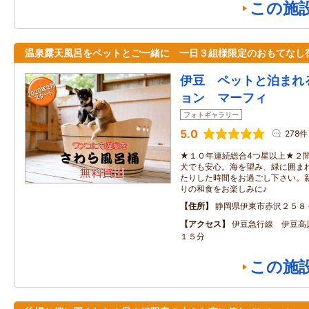
この施
温泉露天風呂をペットとご一緒に 一日３組様限定のおもてなし
伊豆 ペットと泊まれ
ョン マーフィ
フォトギャラリー
5.0
278件
★１０年連続総合4つ星以上★２
犬でも安心。海を望み、緑に囲ま
たりした時間をお過ごし下さい。
りの和食をお楽しみに♪
住所
静岡県伊東市赤沢２５８
アクセス
伊豆急行線 伊豆高
１５分
この施