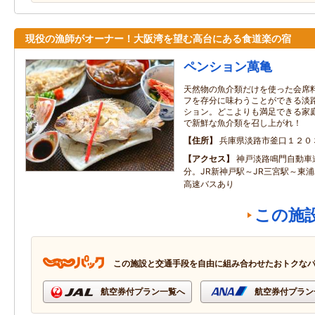
現役の漁師がオーナー！大阪湾を望む高台にある食道楽の宿
ペンション萬亀
天然物の魚介類だけを使った会席
フを存分に味わうことができる淡
ション。どこよりも満足できる家
で新鮮な魚介類を召し上がれ！
住所
兵庫県淡路市釜口１２０
アクセス
神戸淡路鳴門自動車道
分。JR新神戸駅～JR三宮駅～東
高速バスあり
この施
この施設と交通手段を自由に組み合わせたおトクな
航空券付プラン一覧へ
航空券付プラン