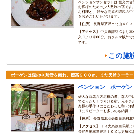
ペンションサンセットは 観光の合
お客様のための少人数制の宿です。
お料理と、 静かな高原の環境の中
をお過ごしいただけます。
住所
長野県茅野市北山４０３
アクセス
中央道諏訪ICより車
久ICより車60分。おクルマ以外
です。
この施
ボーゲンは森の中,騒音を離れ、標高９００ｍ、まだ天然クーラー
ペンション ボーゲン
雄大な白馬八方尾根の麓、森の中
でゆったりくつろげる宿。元ホテ
奥様の手作りにこだわった和・洋
りにリピーターも多いのも納得！
住所
長野県北安曇郡白馬村北
アクセス
ＪＲ大糸線白馬駅よ
長野自動車道豊科ＩＣ又は更埴IC