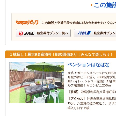
この施
この施設と交通手段を自由に組み合わせたおトクな
航空券付プラン一覧へ
航空券付プラン
１棟貸し！最大9名宿泊可！BBQ設備あり！みんなで楽しもう！
ペンションはなはな
☆広々ガーデンスペースにてBBQ
名城の郷ビーチ近く（BBQ/海水浴
察/トイレ・シャワー完備）☆駐車
ルフ場隣接！☆コンビニ200ｍ
住所
沖縄県島尻郡八重瀬町字
アクセス
沖縄自動車道南風原
15分。八重瀬の道の駅近く。サザ
場入り口すぐ横。