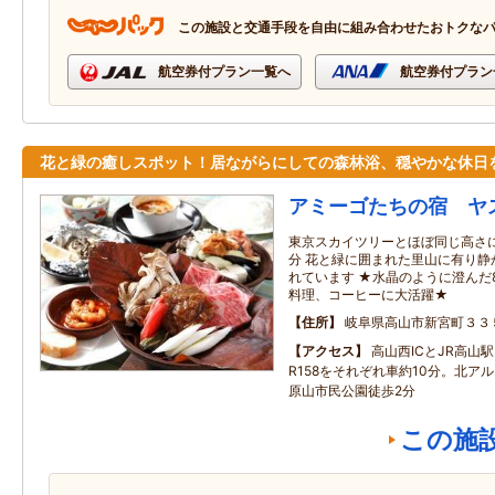
この施設と交通手段を自由に組み合わせたおトクな
航空券付プラン一覧へ
航空券付プラン
花と緑の癒しスポット！居ながらにしての森林浴、穏やかな休日
アミーゴたちの宿 ヤ
東京スカイツリーとほぼ同じ高さに
分 花と緑に囲まれた里山に有り静
れています ★水晶のように澄んだ
料理、コーヒーに大活躍★
住所
岐阜県高山市新宮町３３
アクセス
高山西ICとJR高山
R158をそれぞれ車約10分。北ア
原山市民公園徒歩2分
この施