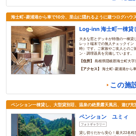
海士町-菱浦港から車で10分、里山に隠れるように建つログハウ
Log-inn 海士町一棟
大きな窓とデッキが特徴の一棟貸
レット端末での無人チェックイン（1
時）です。ご家族やご友人とのご
ン・調理器具を完備しています。
住所
島根県隠岐郡海士町大字海
アクセス
海士町-菱浦港から車
この施
ペンション一棟貸し、大型貸別荘、温泉の絶景露天風呂、遊び充
ペンション ユミィ
フォトギャラリー
貸し切りだから安心！最大22名程