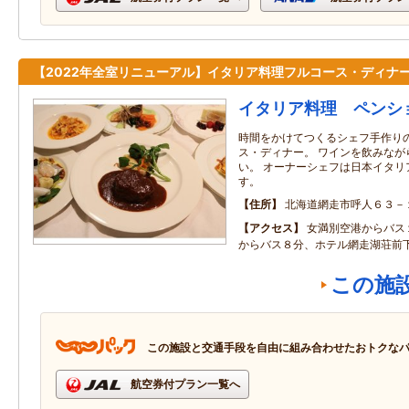
【2022年全室リニューアル】イタリア料理フルコース・ディナ
イタリア料理 ペンシ
時間をかけてつくるシェフ手作り
ス・ディナー。 ワインを飲みなが
い。 オーナーシェフは日本イタリ
す。
住所
北海道網走市呼人６３－
アクセス
女満別空港からバス
からバス８分、ホテル網走湖荘前
この施
この施設と交通手段を自由に組み合わせたおトクな
航空券付プラン一覧へ