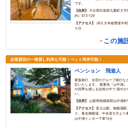
です。
住所
大分県玖珠郡九重町大字
内）673‐129
アクセス
JR久大本線豊後中
０分
この施
全室貸切の一棟貸し利用も可能！ペット同伴可能！
ペンション 飛遊人
家族旅行、合宿やグループ旅行な
応いたします。 避暑地『山中湖』
や四季を感じる自然の中で 穏やか
い。
住所
山梨県南都留郡山中湖村
アクセス
富士山駅、御殿場駅
ス。東名御殿場、中央道大月より
山中湖インター下車15分