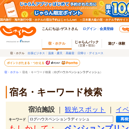
国内旅行・海外旅行や宿・ホテルの宿泊予約はじゃらんnet ～日本最大級の宿・ホテル予約サイト
こんにちは♪ゲストさん
ログイン
会員登録
じゃらんパック
宿・ホテル
遊び・体験
（交通＋宿泊）
宿・ホテル
出張ビジネス
温泉・露天
高級宿
日帰り・デイユース
ポイントがたまる・つかえる
宿・ホテル
> 宿名・キーワード検索（
ログハウスペンションラディッシュ
）
宿名・キーワード検索
宿泊施設
｜
観光スポット
｜
イ
キーワード
もしかして：
ペンションプリン