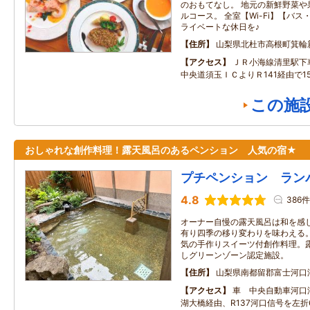
のおもてなし。 地元の新鮮野菜や
ルコース。 全室【Wi-Fi】【バ
ライベートな休日を♪
住所
山梨県北杜市高根町箕輪
アクセス
ＪＲ小海線清里駅下
中央道須玉ＩＣよりＲ141経由で1
この施
おしゃれな創作料理！露天風呂のあるペンション 人気の宿★
プチペンション ラン
4.8
386件
オーナー自慢の露天風呂は和を感
有り四季の移り変わりを味わえる
気の手作りスイーツ付創作料理。露
しグリーンゾーン認定施設。
住所
山梨県南都留郡富士河口
アクセス
車 中央自動車河口湖
湖大橋経由、R137河口信号を左折