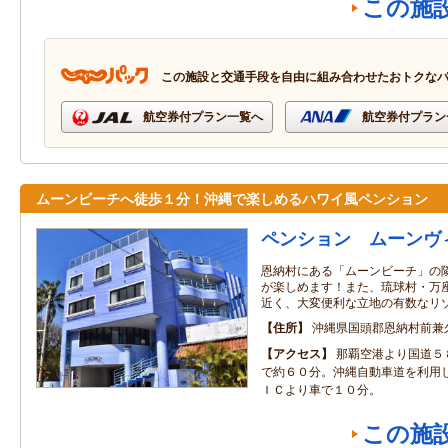
この施
この施設と交通手段を自由に組み合わせたおトクな
航空券付プラン一覧へ
航空券付プラン
ムーンビーチへ徒歩１分！沖縄で楽しめるハワイ風ペンション
ペンション ムーンヴ
恩納村にある「ムーンビーチ」の
が楽しめます！また、琉球村・万
近く、大変便利な立地の有数なリ
住所
沖縄県国頭郡恩納村前兼久1
アクセス
那覇空港より国道５
で約６０分。沖縄自動車道を利用
ＩＣより車で１０分。
この施