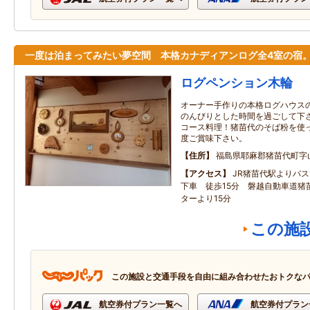
一度は泊まってみたい夢空間 本格カナディアンログ全4室の宿
ログペンション木輪
オーナー手作りの本格ログハウス
のんびりとした時間を過ごして下さ
コース料理！猪苗代のそば粉を使っ
度ご賞味下さい。
住所
福島県耶麻郡猪苗代町字山神
アクセス
JR猪苗代駅よりバス
下車 徒歩15分 磐越自動車道猪
ターより15分
この施
この施設と交通手段を自由に組み合わせたおトクな
航空券付プラン一覧へ
航空券付プラン