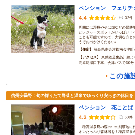
ペンション フェリチ
4.4
32件
周囲には湿原やそば畑などの景勝
どレジャースポットがいっぱい！
ことも可能ですので、大切な方と
うぞお出かけください♪
住所
福島県南会津郡南会津町
アクセス
東武鉄道鬼怒川線よ
高原尾瀬口下車、会津バスで30分
この施
信州安曇野！旬の採りたて野菜と温泉でゆっくり安らぎの休日を
ペンション 花ことば
4.2
50件
穂高温泉郷の森の中の別荘地に佇
オンたっぷり森林浴を！穂高温泉