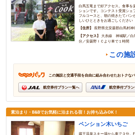
白馬五竜まで好アクセス。食事を
ションです。コンテスト受賞シェ
フルコースと、朝の焼きたてパン
しいひとときをお過ごしください
住所
長野県北安曇郡白馬村神
アクセス
大糸線 神城駅／白
分／安曇野ＩＣより車で１時間
この施
この施設と交通手段を自由に組み合わせたおトクな
航空券付プラン一覧へ
航空券付プラン
素泊まり・B&Bでお気軽に泊まれる宿！お持ち込みOK！
ペンション木いちご
蔵王温泉スキー場から車で３分。FOO