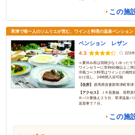
この施
草津で唯一人のソムリエが営む、ワインと料理の温泉ペンション
ペンション レザン
4.3
223件
≪夏休み前は混雑少なくゆったり
ワインセラーに常時60種以上ご用
洋風コース料理はワインとの相性
かけ流し、24時間入浴可能
住所
群馬県吾妻郡草津町草津
アクセス
ＪＲ吾妻線、長野原
Ｒバス乗換え２５分、草津温泉バ
送迎車で７分。
この施