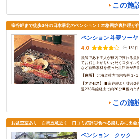
この施
宗谷岬まで徒歩3分の日本最北のペンション！本格囲炉裏料理が
ペンション 斗夢ソーヤ
4.0
131件
漁師である主人が稚内で獲れる魚
てお召し上がりいただくスタイル
など新鮮素材を使った浜料理が自慢
住所
北海道稚内市宗谷岬３‐
アクセス
■宗谷岬より徒歩3
道238号線経由で約20分■稚内市
この施
お盆空室あり 白馬五竜近く 口コミ好評◎食べる楽しみに出会
ペンション クック