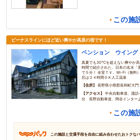
この施
ビーナスラインにほど近い爽やか高原の宿です！
ペンション ウイング
真夏でも30℃を超えない爽やか高
時間で紹介された、日本の名水「
で５分！ 全室ＴＶ、Wi-Fi（無
呂は２４時間ＯＫ人工温泉
住所
長野県小県郡長和町大門
アクセス
中央自動車道、諏訪
分 長野自動車道、岡谷インター
この施
この施設と交通手段を自由に組み合わせたおトクな