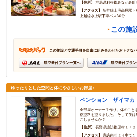
住所
群馬県利根郡みなかみ町
アクセス
新幹線上毛高原駅下
上越線水上駅下車バス30分
この施
この施設と交通手段を自由に組み合わせたおトクな
航空券付プラン一覧へ
航空券付プラン
ゆったりとした空間と体にやさしいお部屋♪
ペンション ザイマカ
全部屋オーナー手作り。体のこと
然塗料を塗りました。 そして夜は
ごしませんか？
住所
長野県諏訪郡原村１７２
アクセス
諏訪南ICより車で１