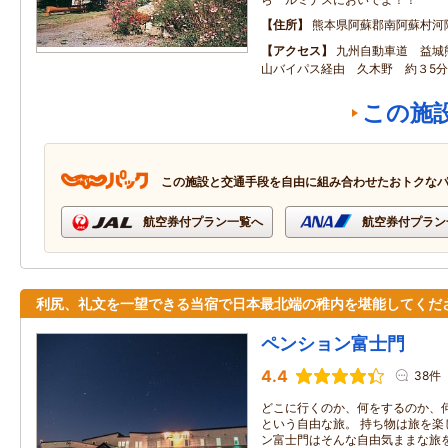
住所
熊本県阿蘇郡南阿蘇村河陰4
アクセス
九州自動車道 益城
山バイパス経由 久木野 約３5分
この施
この施設と交通手段を自由に組み合わせたおトクな
航空券付プラン一覧へ
航空券付プラン
利尻、礼文を一望できる当宿で日本最北端の稚内を堪能してくだ
ペンション富士門
4.4
38件
どこに行くのか、何をするのか、
という自由な旅。 持ち物は旅を楽
ン富士門はそんな自由気ままな旅