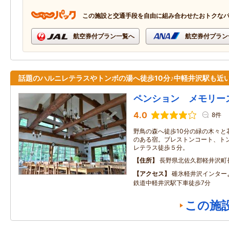
この施設と交通手段を自由に組み合わせたおトクな
航空券付プラン一覧へ
航空券付プラン
話題のハルニレテラスやトンボの湯へ徒歩10分♪中軽井沢駅も近
ペンション メモリー
4.0
8件
野鳥の森へ徒歩10分の緑の木々と
のある宿。ブレストンコート、トン
レテラス徒歩５分。
住所
長野県北佐久郡軽井沢町
アクセス
碓氷軽井沢インター
鉄道中軽井沢駅下車徒歩7分
この施