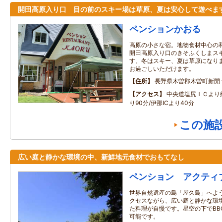
開田高原入り口 目の前のスキー場は草原、夏は安心して遊べま
ペンションかおる
高原の小さな宿。地物食材中心の
開田高原入り口のきそふくしまス
す。冬はスキー、夏は草原になり
お過ごしいただけます。
住所
長野県木曽郡木曽町新開
アクセス
中央道塩尻ＩＣより約
り90分/伊那ICより40分
この施
広い庭と静かな環境の中、新鮮地元食材でおもてなし
ペンション アクティ
世界自然遺産の島「屋久島」へよう
クセスながら、広い庭と静かな環境
た料理が自慢です。星空の下でBB
可能です。