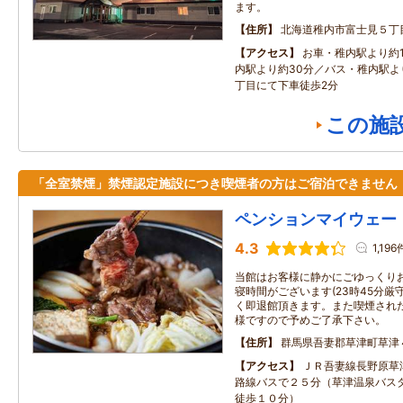
ます。
住所
北海道稚内市富士見５丁
アクセス
お車・稚内駅より約
内駅より約30分／バス・稚内駅より
丁目にて下車徒歩2分
この施
「全室禁煙」禁煙認定施設につき喫煙者の方はご宿泊できません
ペンションマイウェー
4.3
1,196
当館はお客様に静かにごゆっくり
寝時間がございます(23時45分厳
く即退館頂きます。また喫煙された
様ですので予めご了承下さい。
住所
群馬県吾妻郡草津町草津
アクセス
ＪＲ吾妻線長野原草
路線バスで２５分（草津温泉バス
徒歩１０分）