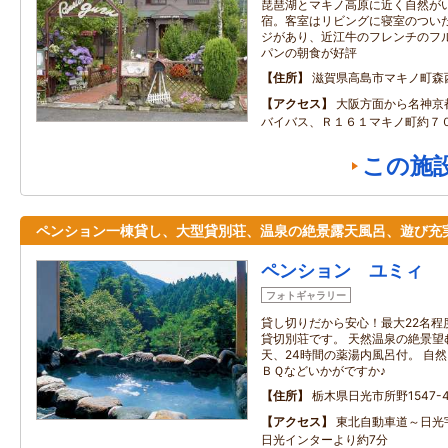
琵琶湖とマキノ高原に近く自然が
宿。客室はリビングに寝室のつい
ジがあり、近江牛のフレンチのフ
パンの朝食が好評
住所
滋賀県高島市マキノ町森
アクセス
大阪方面から名神京
バイバス、Ｒ１６１マキノ町約７
この施
ペンション一棟貸し、大型貸別荘、温泉の絶景露天風呂、遊び充
ペンション ユミィ
フォトギャラリー
貸し切りだから安心！最大22名程
貸切別荘です。 天然温泉の絶景望
天、24時間の薬湯内風呂付。 自
ＢＱなどいかがですか♪
住所
栃木県日光市所野1547-4
アクセス
東北自動車道～日光
日光インターより約7分