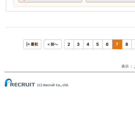
2
3
4
5
6
7
8
|< 最初
< 前へ
表示 ：