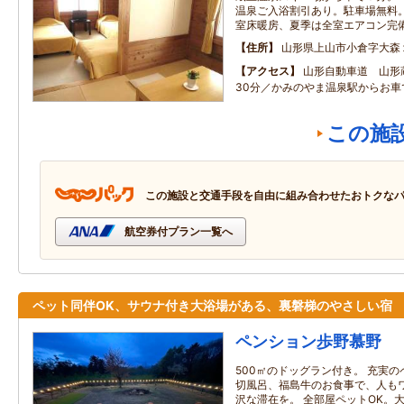
温泉ご入浴割引あり。駐車場無料。無
室床暖房、夏季は全室エアコン完
住所
山形県上山市小倉字大森
アクセス
山形自動車道 山形
30分／かみのやま温泉駅からお車
この施
この施設と交通手段を自由に組み合わせたおトクな
航空券付プラン一覧へ
ペット同伴OK、サウナ付き大浴場がある、裏磐梯のやさしい宿
ペンション歩野慕野
500㎡のドッグラン付き。 充実
切風呂、福島牛のお食事で、人も
沢な滞在を。 全部屋ペットOK。