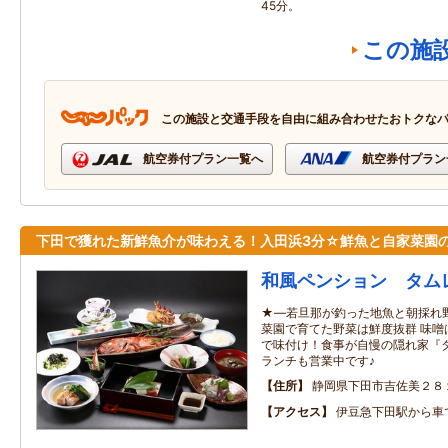
45分。
この施
この施設と交通手段を自由に組み合わせたおトクな
航空券付プラン一覧へ
航空券付プラン
下田で獲れた新鮮魚介が味わえる！入田浜3分☆鮮魚と自家菜園
和風ペンション タム
★―若旦那が釣った地魚と朝採れ
菜園で育てた野菜は鮮度抜群 味噌
で味付け！食事が自慢の隠れ家『タ
ランチも営業中です♪
住所
静岡県下田市吉佐美２８
アクセス
伊豆急下田駅から車