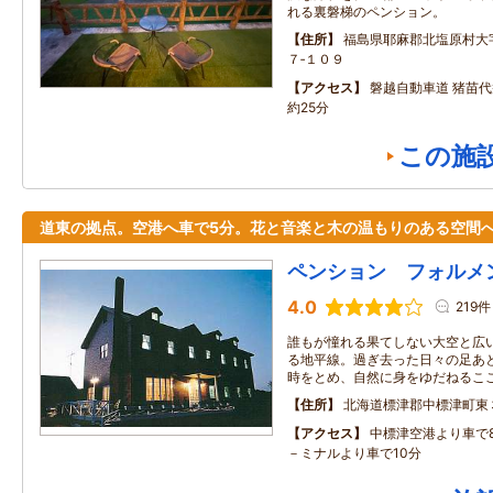
れる裏磐梯のペンション。
住所
福島県耶麻郡北塩原村大
７‐１０９
アクセス
磐越自動車道 猪苗代
約25分
この施
道東の拠点。空港へ車で5分。花と音楽と木の温もりのある空間
ペンション フォルメ
4.0
219件
誰もが憧れる果てしない大空と広
る地平線。過ぎ去った日々の足あ
時をとめ、自然に身をゆだねるこ
住所
北海道標津郡中標津町東
アクセス
中標津空港より車で
－ミナルより車で10分