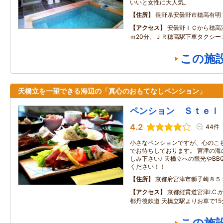
いいと女性に大人気。
住所
長野県安曇野市穂高有明
アクセス
安曇野ＩＣから穂高
ｍ20分、ＪＲ穂高駅下車タクシー
この施
天橋立を一望できる海辺の「真心のおもてなしペンション」
ペンション Ｓｔｅｌ
4.2
44件
小さなペンションですが、心のこ
でお待ちしております。 宮津の海
しみ下さい♪ 天橋立への観光やB
ください！！
住所
京都府宮津市獅子崎８５
アクセス
京都縦貫道宮津I.C.
都丹後鉄道 天橋立駅よりお車で15