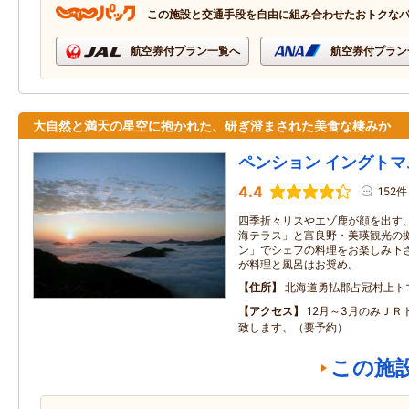
この施設と交通手段を自由に組み合わせたおトクな
航空券付プラン一覧へ
航空券付プラン
大自然と満天の星空に抱かれた、研ぎ澄まされた美食な棲みか
ペンション イングトマ
4.4
152件
四季折々リスやエゾ鹿が顔を出す、
海テラス」と富良野・美瑛観光の拠
ン」でシェフの料理をお楽しみ下さ
が料理と風呂はお奨め。
住所
北海道勇払郡占冠村上トマ
アクセス
12月～3月のみＪＲ
致します、（要予約）
この施