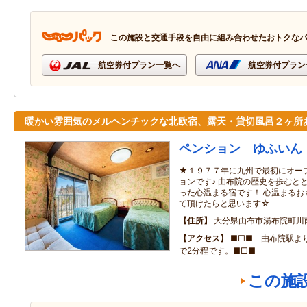
この施設と交通手段を自由に組み合わせたおトクな
航空券付プラン一覧へ
航空券付プラン
暖かい雰囲気のメルヘンチックな北欧宿、露天・貸切風呂２ヶ所
ペンション ゆふいん
★１９７７年に九州で最初にオー
ョンです♪ 由布院の歴史を歩むと
った心温まる宿です！ 心温まるお
て頂けたらと思います☆
住所
大分県由布市湯布院町川
アクセス
■□■ 由布院駅よ
で2分程です。■□■
この施