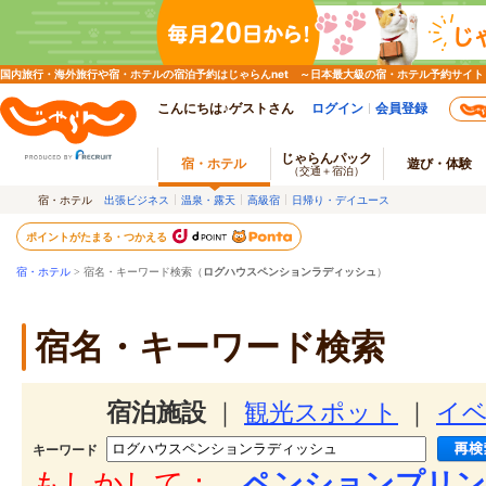
国内旅行・海外旅行や宿・ホテルの宿泊予約はじゃらんnet ～日本最大級の宿・ホテル予約サイト
こんにちは♪ゲストさん
ログイン
会員登録
じゃらんパック
宿・ホテル
遊び・体験
（交通＋宿泊）
宿・ホテル
出張ビジネス
温泉・露天
高級宿
日帰り・デイユース
ポイントがたまる・つかえる
宿・ホテル
> 宿名・キーワード検索（
ログハウスペンションラディッシュ
）
宿名・キーワード検索
宿泊施設
｜
観光スポット
｜
イ
キーワード
もしかして：
ペンションプリン