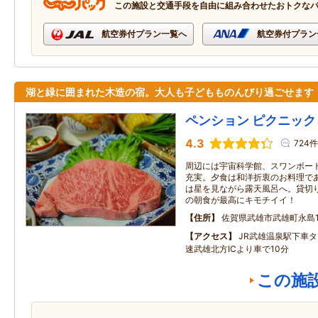
この施設と交通手段を自由に組み合わせたおトクな
航空券付プラン一覧へ
航空券付プラン
湖と緑に囲まれた木造の宿。大人も子どもものんびり過ごせます
ペンション ピクニック
4.3
724件
周辺には宇宙科学館、スワンボー
充実。夕食は和洋折衷のお料理で
は星を見ながら露天風呂へ。貸切
の朝食が最高にキモチイイ！
住所
佐賀県武雄市武雄町永島1
アクセス
JR武雄温泉駅下車
速武雄北方ICより車で10分
この施