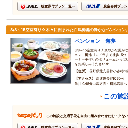
航空券付プラン一覧へ
航空券付プラン
8/8～15空室有り☆木々に囲まれた白馬栂池の静かなペンション
ペンション 遊夢
8/8～15空室有り☆爽やかな風
ョン。栂池ゴンドラまで徒歩15分
ーナー手作りのボリュームいっぱ
をお楽しみください☆
住所
長野県北安曇郡小谷村栂
アクセス
高速道長野IC60分・
魚川IC45分白馬方面～栂池高原へ
この施
この施設と交通手段を自由に組み合わせたおトクな
航空券付プラン一覧へ
航空券付プラン