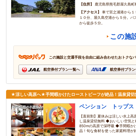
住所
鹿児島県熊毛郡屋久島町
アクセス
車で宮之浦港から１
１０分、屋久島空港から５分。バ
から徒歩５分。
この施
この施設と交通手段を自由に組み合わせたおトクな
航空券付プラン一覧へ
航空券付プラン
★涼しい高原へ★手間暇かけたローストビーフが絶品！温泉貸切
ペンション トップス
【直前割】夏休みは涼しい水上高
し温泉貸切無料 ◆おいしい空気
850mの高原で深呼吸 ◆手間暇
品！旬な食材を使った家庭料理が