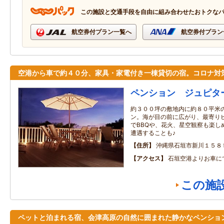
この施設と交通手段を自由に組み合わせたおトクな
航空券付プラン一覧へ
航空券付プラン
空港から車で約４０分、家具・家電付き一棟貸切の宿。コロナ対
ペンション ジュピタ
約３００坪の敷地内に約８０平米
ン。海が目の前に広がり、最寄り
でBBQや、花火、星空観察も楽し
遭遇することも♪
住所
沖縄県石垣市新川１５８
アクセス
石垣空港よりお車に
この施
ペットと泊まれる宿、会津高原の自然に囲まれた静かなペンショ