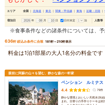
エリア
全国
｜
北海道
｜
東北
｜
関東・甲信越
｜
東海
｜
近畿・北陸
｜
年
月
日
日付未定
泊
宿泊日
人数等
※食事条件などの諸条件については、予
636
軒 絞込み条件に合致
181軒～210軒表示
料金は1泊1部屋の大人1名分の料金で
眼前に阿蘇の山々を望む、静かな森の一軒家
ペンション ルミナス
4.4
79件
静かな環境とおいしい天然水(氷
まれ、日替りの手作りケーキは好評
ら ルミナスにおいでよ！！