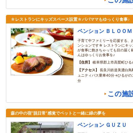
この施
☆レストランにキッズスペース設置☆パパママもゆっくり食事♪
ペンション ＢＬＯＯＭ
子育て中ファミリーを応援する、
ンションです☆ レストランにキッ
が食事に飽きちゃっても目の届く範
んはゆっくりお食事を♪
住所
岐阜県郡上市高鷲町ひる
アクセス
長良川鉄道美濃白鳥
ュニティバス乗車40分→ひるがの
分
この施
森の中の宿“脱日常”感覚でペットと一緒に緑の夢を
ペンション ＧＵＺＵ