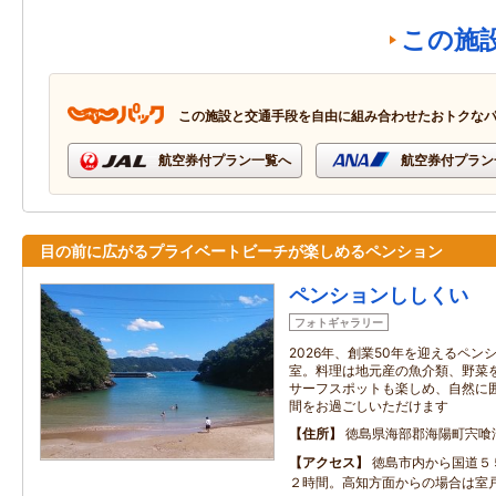
この施
この施設と交通手段を自由に組み合わせたおトクな
航空券付プラン一覧へ
航空券付プラン
目の前に広がるプライベートビーチが楽しめるペンション
ペンションししくい
フォトギャラリー
2026年、創業50年を迎えるペ
室。料理は地元産の魚介類、野菜
サーフスポットも楽しめ、自然に
間をお過ごしいただけます
住所
徳島県海部郡海陽町宍喰浦
アクセス
徳島市内から国道５
２時間。高知方面からの場合は室