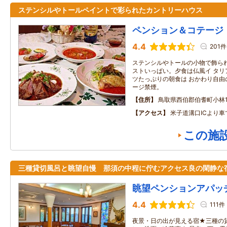
ステンシルやトールペイントで彩られたカントリーハウス
ペンション＆コテージ
4.4
201件
ステンシルやトールの小物で飾られ
ストいっぱい。夕食は仏風イ タリ
ツたっぷりの朝食は おかわり自由
ージ禁煙。
住所
鳥取県西伯郡伯耆町小林12
アクセス
米子道溝口ICより車
この施
三種貸切風呂と眺望自慢 那須の中程に佇むアクセス良の閑静
眺望ペンションアパッ
4.4
111件
夜景・日の出が見える宿★三種の