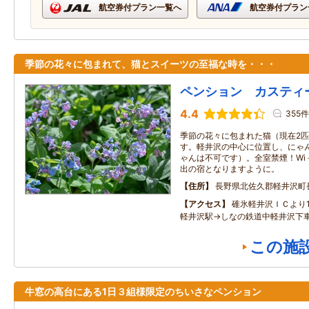
航空券付プラン一覧へ
航空券付プラン
季節の花々に包まれて、猫とスイーツの至福な時を・・・
ペンション カスティ
4.4
355件
季節の花々に包まれた猫（現在2
す。軽井沢の中心に位置し、にゃ
ゃんは不可です）。全室禁煙！Wi
出の宿となりますように。
住所
長野県北佐久郡軽井沢町
アクセス
碓氷軽井沢ＩＣより
軽井沢駅→しなの鉄道中軽井沢下車
この施
牛窓の高台にある1日３組様限定のちいさなペンション