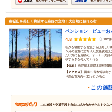
航空券付プラン一覧へ
航空券付プラン
御嶽山を美しく眺望する絶好の立地！大自然に触れる宿
ペンション ビューお
4.8
102件
朝夕を堪能する食堂からは美しい
５分の位置に立寄り天然温泉施設
たい方にもお勧め。オーナー夫婦
やすらぎを与えてくれる
住所
長野県木曽郡木曽町開田
アクセス
国道19号木曽福島か
り高山市方向へ22キロの地点
この施
この施設と交通手段を自由に組み合わせたおトクな