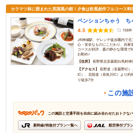
カラマツ林に囲まれた英国風の館！夕食は欧風創作フルコース料
ペンションちゃう ち
4.5
156件
JR神城駅、ゲレンデ徒歩圏内で北
心・安全なものにこだわり、自家菜
コースが好評、森の静かな環境で
お勧め♪
住所
長野県北安曇郡白馬村神
アクセス
長野道（安曇野IC
IC）、北陸道（糸魚川IC）より約60
り徒歩7分
この施
この施設と交通手段を自由に組み合わせたおトクな
新幹線/特急付プラン一覧へ
航空券付プラ