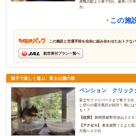
房鴨川駅より車で5分。最寄バス停
分。
この施
この施設と交通手段を自由に組み合わせたおトクな
航空券付プラン一覧へ
親子で楽しく遊ぶ、富士山麓の宿
ペンション クリック
富士サファリパークまで車で３分
し切りの露天風呂が好評！ 朝には
も！？
住所
静岡県裾野市須山２２５
アクセス
東名裾野ＩＣより富
方面へ２０分