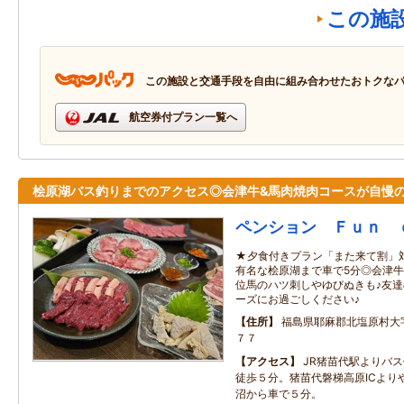
この施
この施設と交通手段を自由に組み合わせたおトクな
航空券付プラン一覧へ
桧原湖バス釣りまでのアクセス◎会津牛&馬肉焼肉コースが自慢
ペンション Ｆｕｎ 
★夕食付きプラン「また来て割」対
有名な桧原湖まで車で5分◎会津牛
位馬のハツ刺しやゆびぬきも♪友
ーズにお過ごしください♪
住所
福島県耶麻郡北塩原村大
７７
アクセス
JR猪苗代駅よりバ
徒歩５分。猪苗代磐梯高原ICより
沼から車で５分。