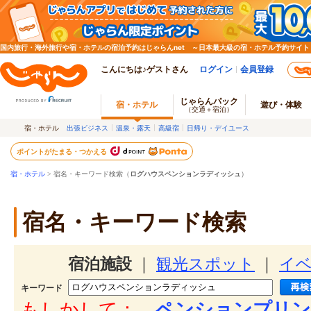
国内旅行・海外旅行や宿・ホテルの宿泊予約はじゃらんnet ～日本最大級の宿・ホテル予約サイト
こんにちは♪ゲストさん
ログイン
会員登録
じゃらんパック
宿・ホテル
遊び・体験
（交通＋宿泊）
宿・ホテル
出張ビジネス
温泉・露天
高級宿
日帰り・デイユース
ポイントがたまる・つかえる
宿・ホテル
> 宿名・キーワード検索（
ログハウスペンションラディッシュ
）
宿名・キーワード検索
宿泊施設
｜
観光スポット
｜
イ
キーワード
もしかして：
ペンションプリン