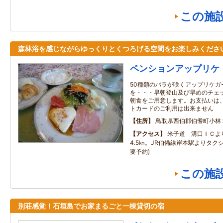
この施
森林浴を感じながらゆっくりとくつろげる空間をお楽しみくださ
ペンションアップリケ
50種類のバラが咲くアップリケガ
を・・・早朝登山及び早めのチェ
朝食をご用意します。お支払いは
トカードのご利用は出来ません
住所
鳥取県西伯郡伯耆町小林
アクセス
米子道 溝口ＩＣより
4.5㎞。JR伯備線岸本駅よりタクシ
要予約)
この施
別荘感覚！石垣島でお家まるごと一棟貸切の宿