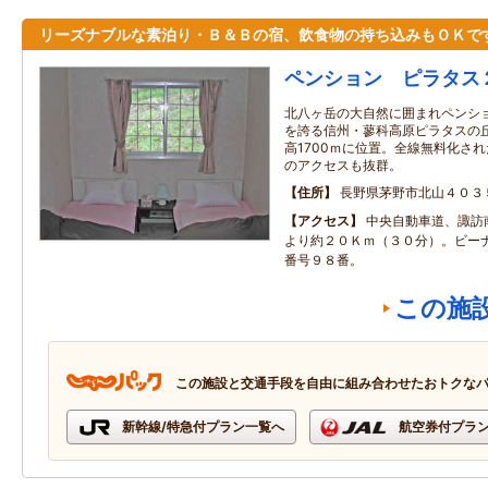
リーズナブルな素泊り・Ｂ＆Ｂの宿、飲食物の持ち込みもＯＫで
ペンション ピラタス
北八ヶ岳の大自然に囲まれペンシ
を誇る信州・蓼科高原ピラタスの丘
高1700ｍに位置。全線無料化された
のアクセスも抜群。
住所
長野県茅野市北山４０３
アクセス
中央自動車道、諏訪
より約２０Ｋｍ（３０分）。ビー
番号９８番。
この施
この施設と交通手段を自由に組み合わせたおトクな
新幹線/特急付プラン一覧へ
航空券付プラ