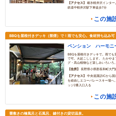
アクセス
碓氷軽井沢インター
鉄道中軽井沢駅下車徒歩7分
この施
BBQを屋根付きデッキ（禁煙）で！雨でも安心。食材持ち込み可
ペンション ハーモニ
BBQを屋根付きデッキで。雨でも
で可。火起こしします。 たかやま
グ・高山植物など楽しみいろいろ
住所
長野県小県郡長和町大門
アクセス
中央道諏訪ICから国
を経由しエコーバレースキー場へ
ッジ2番入口入る
この施
畳敷きの檜風呂と石風呂、鍵付きの貸切温泉。