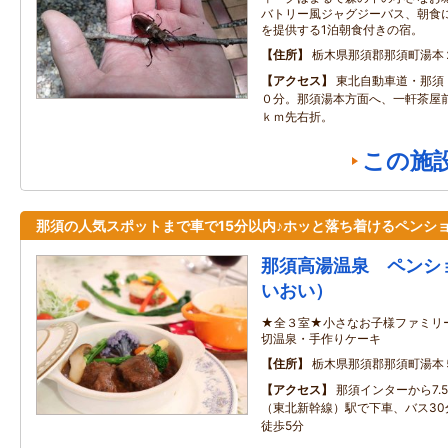
バトリー風ジャグジーバス、朝食
を提供する1泊朝食付きの宿。
住所
栃木県那須郡那須町湯本
アクセス
東北自動車道・那須
０分。那須湯本方面へ、一軒茶屋
ｋｍ先右折。
この施
那須の人気スポットまで車で15分以内♪ホッと落ち着けるペンシ
那須高湯温泉 ペンシ
いおい）
★全３室★小さなお子様ファミリ
切温泉・手作りケーキ
住所
栃木県那須郡那須町湯本
アクセス
那須インターから7.
（東北新幹線）駅で下車、バス30
徒歩5分