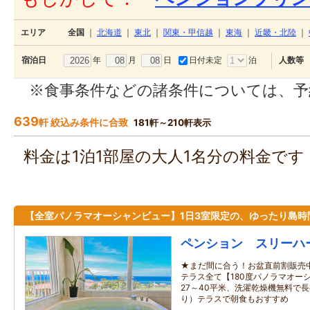
エリア
全国
｜
北海道
｜
東北
｜
関東・甲信越
｜
東海
｜
近畿・北陸
｜
年
月
日
日付未定
泊
宿泊日
人数等
※食事条件などの諸条件については、予
639
軒 絞込み条件に合致
181軒～210軒表示
料金は1泊1部屋の大人1名分の料金で
【全室パノラマオーシャンビュー】1日3室限定の、ゆったり島時
ペンション スリーハ
★まだ間に合う！お盆直前割販売
テラス全て【180度パノラマオー
27～40平米、洗濯乾燥機無料で
り）テラスで朝食もおすすめ