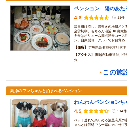
ペンション 陽のあた
4.6
22件
源泉掛け流し。畳敷きの檜風呂と
全貸切制。もちろん混浴OK.御家
夕食はボリューム満点洋食コース
ン、自家製ヨーグルトでお目覚め
住所
群馬県吾妻郡草津町草津
アクセス
関越自動車道渋川伊
分
この施
高原のワンちゃんと泊まれるペンション
わんわんペンションち
4.5
104件
ペット連れで楽しめる清里高原の
ゃんとは何処でも一緒に過ごせて