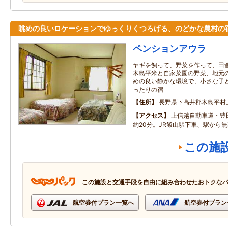
眺めの良いロケーションでゆっくりくつろげる、のどかな農村の
ペンションアウラ
ヤギを飼って、野菜を作って、田
木島平米と自家菜園の野菜、地元
めの良い静かな環境で、小さな子
ったりの宿
住所
長野県下高井郡木島平村
アクセス
上信越自動車道・豊
約20分。JR飯山駅下車、駅から
この施
この施設と交通手段を自由に組み合わせたおトクな
航空券付プラン一覧へ
航空券付プラン