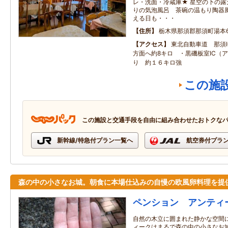
レ・洗面・冷蔵庫★ 星空の下の
りの気泡風呂 茶碗の温もり陶器風
える日も・・・
住所
栃木県那須郡那須町湯本6
アクセス
東北自動車道 那須
方面へ約8キロ ・黒磯板室IC（
り 約１６キロ強
この施
この施設と交通手段を自由に組み合わせたおトクな
新幹線/特急付プラン一覧へ
航空券付プラ
森の中の小さなお城。朝食に本場仕込みの自慢の欧風卵料理を提
ペンション アンティ
自然の木立に囲まれた静かな空間
ィークはまるで森の中の小さなお城