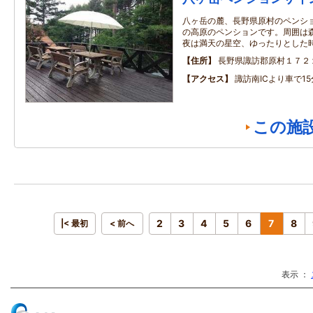
八ヶ岳の麓、長野県原村のペンショ
の高原のペンションです。周囲は
夜は満天の星空、ゆったりとした
住所
長野県諏訪郡原村１７２
アクセス
諏訪南ICより車で15
この施
2
3
4
5
6
7
8
|< 最初
< 前へ
表示 ：