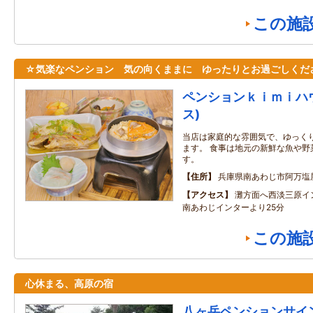
この施
☆気楽なペンション 気の向くままに ゆったりとお過ごしくだ
ペンションｋｉｍｉハ
ス)
当店は家庭的な雰囲気で、ゆっく
ます。 食事は地元の新鮮な魚や野
す。
住所
兵庫県南あわじ市阿万塩
アクセス
灘方面へ西淡三原イン
南あわじインターより25分
この施
心休まる、高原の宿
八ヶ岳ペンションサイ