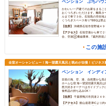
ペンション ぷちハウ
かわいい一戸建てのお家をまるご
おくつろぎいただけます。離島タ
ルまで車で３分。石垣島の市街地エ
くつろぎスペース有り*BBQは禁止
住所
沖縄県石垣市登野城４９
アクセス
石垣空港から車で２
合、空港④番線乗車、｢裁判所前
この施
全室オーシャンビュー！海一望露天風呂と眺めが自慢！ビジネス
ペンション インディ
目前の海、空、港、自然豊かな高
ホームな宿 海一望貸切露天風呂は
然大好きオーナーはガイドブック
食料品の持ち込みOK！
住所
千葉県鴨川市貝渚２４９
アクセス
館山道君津ICより約