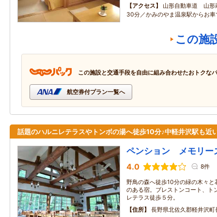
アクセス
山形自動車道 山形
30分／かみのやま温泉駅からお車
この施
この施設と交通手段を自由に組み合わせたおトクな
航空券付プラン一覧へ
話題のハルニレテラスやトンボの湯へ徒歩10分♪中軽井沢駅も近
ペンション メモリー
4.0
8件
野鳥の森へ徒歩10分の緑の木々と
のある宿。ブレストンコート、トン
レテラス徒歩５分。
住所
長野県北佐久郡軽井沢町