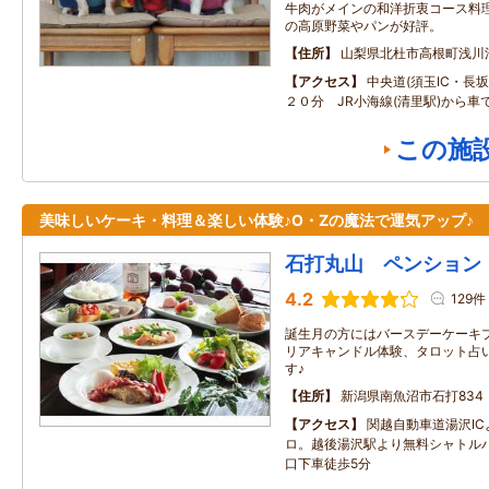
牛肉がメインの和洋折衷コース料
の高原野菜やパンが好評。
住所
山梨県北杜市高根町浅川
アクセス
中央道(須玉IC・長坂I
２０分 JR小海線(清里駅)から車
この施
美味しいケーキ・料理＆楽しい体験♪O・Zの魔法で運気アップ♪
石打丸山 ペンション
4.2
129件
誕生月の方にはバースデーケーキ
リアキャンドル体験、タロット占
す♪
住所
新潟県南魚沼市石打834
アクセス
関越自動車道湯沢IC
ロ。越後湯沢駅より無料シャトル
口下車徒歩5分