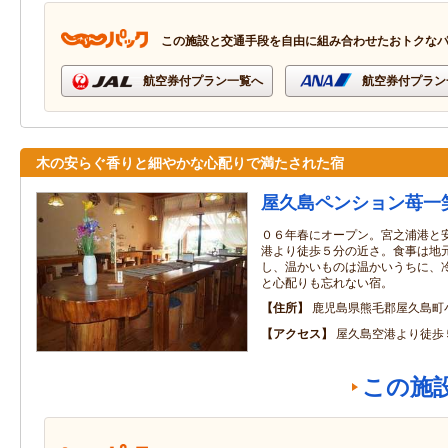
この施設と交通手段を自由に組み合わせたおトクな
航空券付プラン一覧へ
航空券付プラン
木の安らぐ香りと細やかな心配りで満たされた宿
屋久島ペンション苺一
０６年春にオープン。宮之浦港と
港より徒歩５分の近さ。食事は地
し、温かいものは温かいうちに、
と心配りも忘れない宿。
住所
鹿児島県熊毛郡屋久島町
アクセス
屋久島空港より徒歩
この施