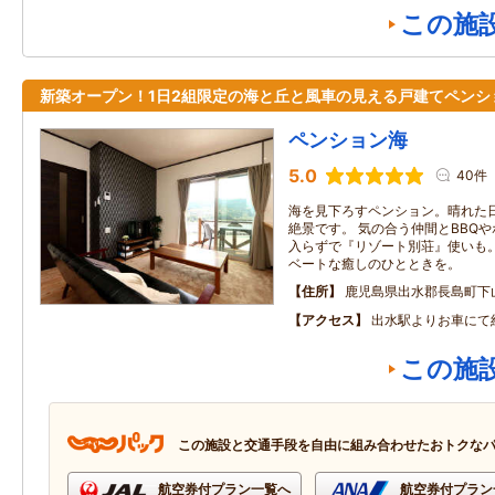
この施
新築オープン！1日2組限定の海と丘と風車の見える戸建てペンシ
ペンション海
5.0
40件
海を見下ろすペンション。晴れた
絶景です。 気の合う仲間とBBQ
入らずで『リゾート別荘』使いも。
ベートな癒しのひとときを。
住所
鹿児島県出水郡長島町下
アクセス
出水駅よりお車にて
この施
この施設と交通手段を自由に組み合わせたおトクな
航空券付プラン一覧へ
航空券付プラン