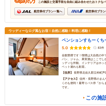
この施設と交通手段を自由に組み合わせたおトクな
航空券付プラン一覧へ
航空券付プラン
ウッディーなログ風なお宿！自然に感動！料理に感動！
ペンションすもーくち
5.0
83件
全館禁煙です！喫煙は大自然の中で
パン、ジャム、果実酒はここでし
ッディな外観、インテリアはホッ
ペット連れも歓迎。
住所
長野県北佐久郡立科町芦
アクセス
信州・長野県のまん
くのも便利！最寄りバス停『から
です。
この施