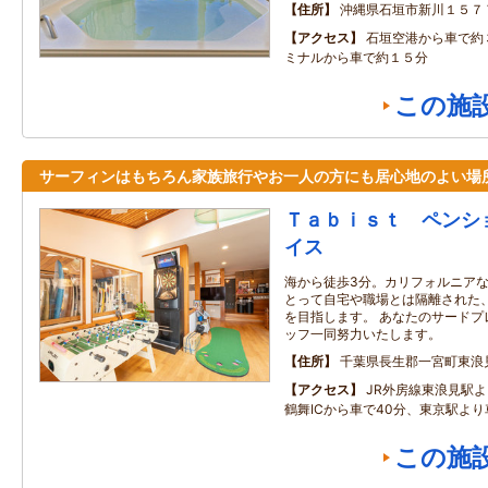
住所
沖縄県石垣市新川１５７
アクセス
石垣空港から車で約
ミナルから車で約１５分
この施
サーフィンはもちろん家族旅行やお一人の方にも居心地のよい場
Ｔａｂｉｓｔ ペンシ
イス
海から徒歩3分。カリフォルニア
とって自宅や職場とは隔離された
を目指します。 あなたのサードプ
ッフ一同努力いたします。
住所
千葉県長生郡一宮町東浪
アクセス
JR外房線東浪見駅よ
鶴舞ICから車で40分、東京駅より
この施