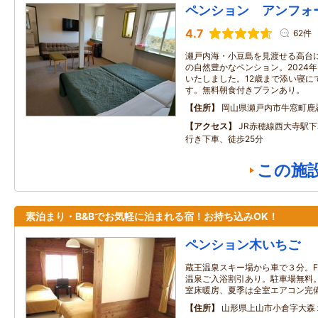
ペンション アンフォ
4.7
62件
瀬戸内海・小豆島を見渡せる高台
の自然豊かなペンション。2024
いたしました。12歳まで添い寝に
す。無料朝食付きプランあり。
住所
岡山県瀬戸内市牛窓町鹿
アクセス
JR赤穂線西大寺駅
行き下車、徒歩25分
この施
素泊まり・B&Bでお気軽に泊まれる宿！お持ち込みOK！
ペンション木いちご
蔵王温泉スキー場から車で３分。FOO
温泉ご入浴割引あり。駐車場無料。無
室床暖房、夏季は全室エアコン完
住所
山形県上山市小倉字大森