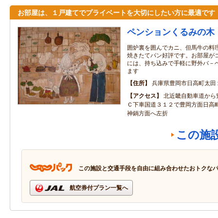
お部屋は、１戸建てでプライベートを大切にしたい方に最適です
ペンションくるみの木
囲炉裏を囲んでカニ、但馬牛の料
焼きたてパン好評です。お部屋が
には、持ち込みで手軽に野外バ－
ます
住所
兵庫県豊岡市日高町太田
アクセス
北近畿自動車道から
Ｃ下車国道３１２で豊岡方面日高
神鍋方面へ左折
この施
この施設と交通手段を自由に組み合わせたおトクな
航空券付プラン一覧へ