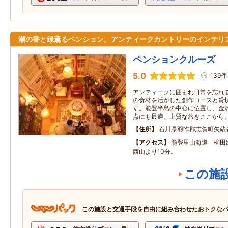
潮の香と緑薫るペンション。アンティークカントリーのインテリ
ペンションクルーズ
5.0
139件
アンティークに囲まれ日常を忘れ
の食材を活かした創作コースと貸
す。能登半島の中心に位置し、金
点にも最適。上質な旅をここから
住所
石川県羽咋郡志賀町矢蔵
アクセス
能登里山海道 柳田
西山より10分。
この施
この施設と交通手段を自由に組み合わせたおトクな