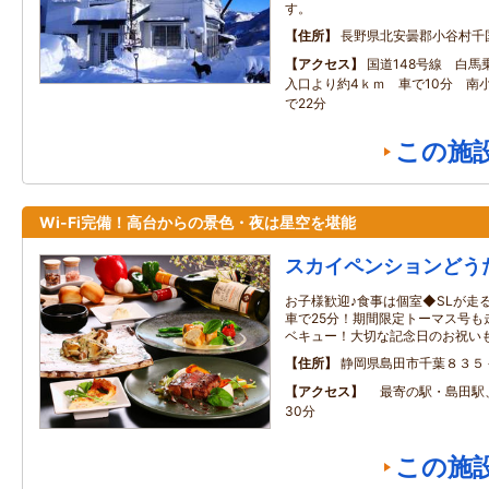
す。
住所
長野県北安曇郡小谷村千
アクセス
国道148号線 白馬
入口より約4ｋｍ 車で10分 南
で22分
この施
Wi-Fi完備！高台からの景色・夜は星空を堪能
スカイペンションどう
お子様歓迎♪食事は個室◆SLが走
車で25分！期間限定トーマス号も
ベキュー！大切な記念日のお祝いも
住所
静岡県島田市千葉８３５
アクセス
最寄の駅・島田駅
30分
この施