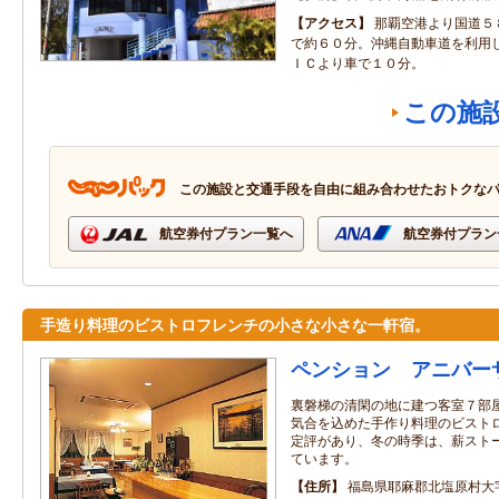
アクセス
那覇空港より国道５
で約６０分。沖縄自動車道を利用
ＩＣより車で１０分。
この施
この施設と交通手段を自由に組み合わせたおトクな
航空券付プラン一覧へ
航空券付プラン
手造り料理のビストロフレンチの小さな小さな一軒宿。
ペンション アニバー
裏磐梯の清閑の地に建つ客室７部屋
気合を込めた手作り料理のビストロ
定評があり、冬の時季は、薪スト
ています。
住所
福島県耶麻郡北塩原村大