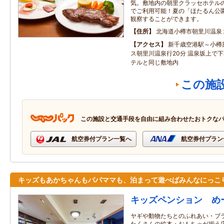
気。敷地内の朝里クラッセホテル
でご利用可能！夏の「ほたるん公
観察することができます。
住所
北海道小樽市朝里川温泉
アクセス
新千歳空港駅～小樽築
ス朝里川温泉行20分 温泉坂上で下
テルと同じ敷地内
この施
この施設と交通手段を自由に組み合わせたおトクな
航空券付プラン一覧へ
航空券付プラン
キッズもあかちゃんもパパママも、泊まって遊べばみんなにっこ
キッズペンション め
ヤギや動物たちとのふれあい・ブ
たくさんの絵本・おもちゃが揃う