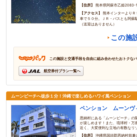
住所
熊本県阿蘇市乙姫2083-1
アクセス
熊本インターよりＲ
車で５０分。ＪＲ・バスとも阿蘇
（送迎はありません）
この施
この施設と交通手段を自由に組み合わせたおトクな
航空券付プラン一覧へ
ムーンビーチへ徒歩１分！沖縄で楽しめるハワイ風ペンション
ペンション ムーンヴ
恩納村にある「ムーンビーチ」の
が楽しめます！また、琉球村・万
近く、大変便利な立地の有数なリ
住所
沖縄県国頭郡恩納村前兼久1