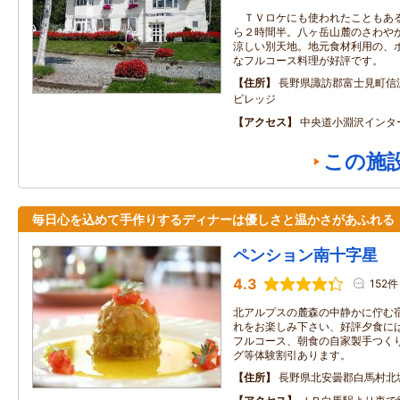
ＴＶロケにも使われたこともある
ら２時間半。八ヶ岳山麓のさわや
涼しい別天地。地元食材利用の、
なフルコース料理が好評です。
住所
長野県諏訪郡富士見町信
ビレッジ
アクセス
中央道小淵沢インタ
この施
毎日心を込めて手作りするディナーは優しさと温かさがあふれる
ペンション南十字星
4.3
152件
北アルプスの麓森の中静かに佇む
れをお楽しみ下さい、好評夕食に
フルコース、朝食の自家製手つく
グ等体験割引あります。
住所
長野県北安曇郡白馬村北