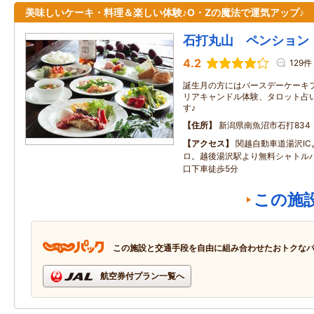
美味しいケーキ・料理＆楽しい体験♪O・Zの魔法で運気アップ♪
石打丸山 ペンション
4.2
129件
誕生月の方にはバースデーケーキ
リアキャンドル体験、タロット占
す♪
住所
新潟県南魚沼市石打834
アクセス
関越自動車道湯沢IC
ロ。越後湯沢駅より無料シャトル
口下車徒歩5分
この施
この施設と交通手段を自由に組み合わせたおトクな
航空券付プラン一覧へ