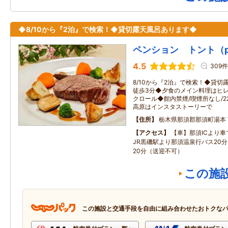
◆8/10から『2泊』で検索！◆貸切露天風呂あります◆
ペンション トント（pens
4.5
309件
8/10から『2泊』で検索！◆貸
徒歩3分◆夕食のメイン料理はヒレ
クロール◆館内禁煙/喫煙所なし/
高原はインスタストーリーで
住所
栃木県那須郡那須町湯本
アクセス
【車】那須ICより車
JR黒磯駅より那須温泉行バス20
20分（送迎不可）
この施
この施設と交通手段を自由に組み合わせたおトクな