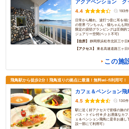
アクアペンション ク
4.4
193件
日常から離れ、波打つ音に耳を傾
の世界 ワンちゃん・猫ちゃんも同
限定の貸切グランピングは圧倒的
ジュアリー空間(ペット不可)
住所
静岡県浜松市北区三ケ日
アクセス
東名高速道路三ヶ日I
この施
飛鳥駅から徒歩2分！飛鳥巡りの拠点に最適！無料wi-fi利用可！
カフェ＆ペンション飛
4.5
130件
駅に近く好アクセスで皆様の旅の
バス・トイレ付☆彡 お洒落なカ
ェ＆ペンション飛鳥に是非お越し下さ
設一部にて利用可）