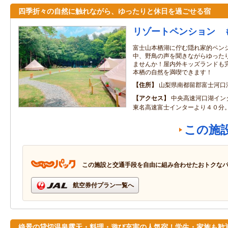
四季折々の自然に触れながら、ゆったりと休日を過ごせる宿
リゾートペンション 
富士山本栖湖に佇む隠れ家的ペン
中、野鳥の声を聞きながらゆった
ませんか！屋内外キッズランドも
本栖の自然を満喫できます！
住所
山梨県南都留郡富士河口
アクセス
中央高速河口湖イン
東名高速富士インターより４０分
この施
この施設と交通手段を自由に組み合わせたおトクな
航空券付プラン一覧へ
絶景の貸切温泉露天・料理・遊び充実の人気宿！学生・家族も歓