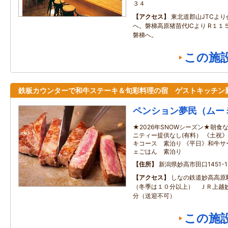
３４
アクセス
東北道郡山JTCよ
へ。磐梯高原猪苗代ICより R１１
磐梯へ。
この施
鉄板カウンターで和牛ステーキ＆旬彩料理の宿 ゲストキッチン
ペンション夢民（ムー
★2026年SNOWシーズン★朝
ニティー提供なし(有料） 《土祝
キコース 素泊り 《平日》和牛サ
ェごはん 素泊り
住所
新潟県妙高市田口1451-1
アクセス
しなの鉄道妙高高原
（冬季は１０分以上） ＪＲ上越
分（送迎不可）
この施