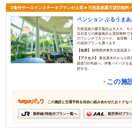
2食付サーロインステーキプランが人気★天然温泉露天貸切無料
ペンション ぶるうまあ
天然温泉の露天風呂は大人５、６人
豆石造りの家族風呂も貸切無料です
のフレンチフルコース。 金目鯛・
の追加プランも選べます
住所
静岡県伊東市大室高原５
アクセス
東名厚木ICから小
国道135号線へ。伊東バイパスを
折する。
この施
この施設と交通手段を自由に組み合わせたおトクな
新幹線/特急付プラン一覧へ
航空券付プラ