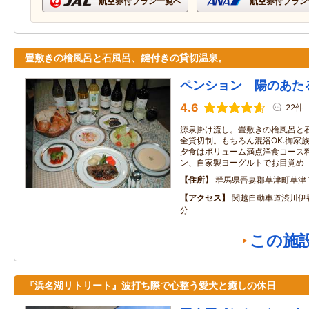
航空券付プラン一覧へ
航空券付プラン
畳敷きの檜風呂と石風呂、鍵付きの貸切温泉。
ペンション 陽のあた
4.6
22件
源泉掛け流し。畳敷きの檜風呂と
全貸切制。もちろん混浴OK.御家
夕食はボリューム満点洋食コース
ン、自家製ヨーグルトでお目覚め
住所
群馬県吾妻郡草津町草津
アクセス
関越自動車道渋川伊
分
この施
『浜名湖リトリート』波打ち際で心整う愛犬と癒しの休日