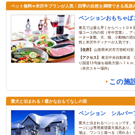
ペット無料※米沢牛プランが人気！四季の自然を満喫できる高原
ペンションおもちゃば
東北では最も早くからペットＯＫ
場コース内の宿（年中営業）。ア
ーター多数。犬、猫、小動物の宿
然と米沢牛ディナーが人気です。
住所
山形県米沢市万世町刈安
アクセス
東北中央自動車道 
り国道13号線を福島方面へ７ｋｍ
（米沢スキー場内）
この施
愛犬と泊まれる！暖かなおもてなしの宿
ペンション シルバー
愛犬と泊まれるペンションです。専
ージには専用展望露天風呂あり。 
場は、ワンコと遊べる（滑れる）