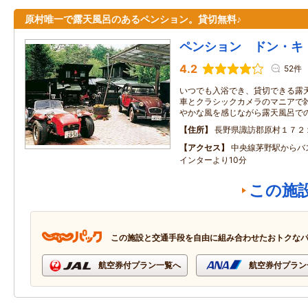
原村唯一で露天風呂のあるペンション。貸切無料♪
ペンション ドン・キ
4.2
52件
いつでも入浴でき、貸切できる露
車とクラシックカメラのマニアで雑
やかな風を感じながら露天風呂で
住所
長野県諏訪郡原村１７２
アクセス
中央線茅野駅からバ
インターより10分
この施
この施設と交通手段を自由に組み合わせたおトクな
航空券付プラン一覧へ
航空券付プラン