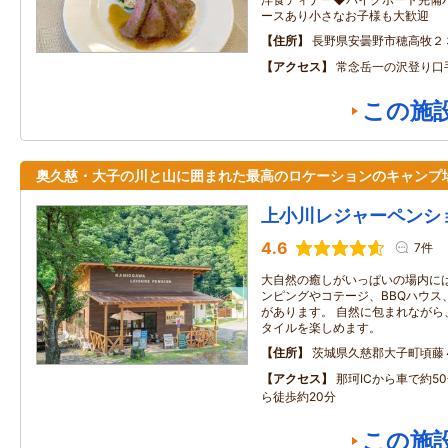
ースあり小さなお子様も大歓迎
住所
長野県安曇野市穂高牧２
アクセス
常念岳一の沢登り口
この施
奥久慈・大子の川と山に囲まれた最高のロケーションのキャンプ
上小川レジャーペンシ
4.6
7件
大自然の癒しがいっぱいの場内に
ンピングやコテージ、BBQハウス
があります。 自然に包まれながら
タイルを楽しめます。
住所
茨城県久慈郡大子町頃藤
アクセス
那珂ICから車で約5
ら徒歩約20分
この施