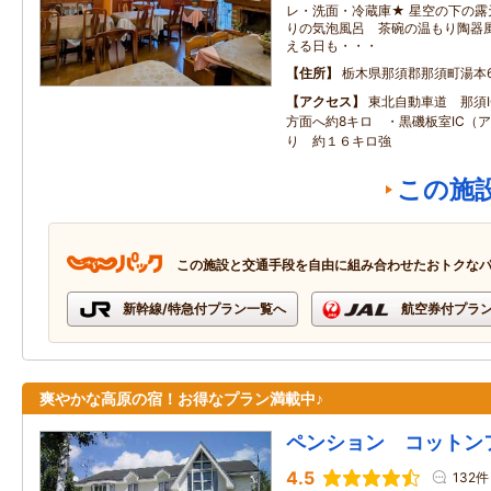
レ・洗面・冷蔵庫★ 星空の下の
りの気泡風呂 茶碗の温もり陶器風
える日も・・・
住所
栃木県那須郡那須町湯本6
アクセス
東北自動車道 那須
方面へ約8キロ ・黒磯板室IC（
り 約１６キロ強
この施
この施設と交通手段を自由に組み合わせたおトクな
新幹線/特急付プラン一覧へ
航空券付プラ
爽やかな高原の宿！お得なプラン満載中♪
ペンション コットン
4.5
132件