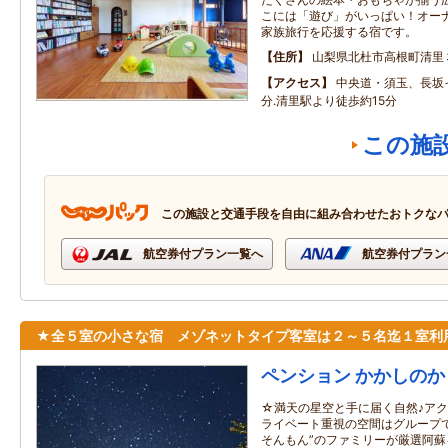
こには「遊び」がいっぱい！オー
家族旅行を応援する宿です。
住所
山梨県北杜市高根町清里
アクセス
中央道・須玉、長坂
分.清里駅より徒歩約15分
この施
この施設と交通手段を自由に組み合わせたおトクな
航空券付プラン一覧へ
航空券付プラン
★全５室の小さな宿 メゾネットタイプ客室は２～５名迄１室利
ペンション かかしのか
☆満天の星空と手に届く自然♪アク
ライベート重視の空間はグループで
そんもん”のファミリーが厳選阿