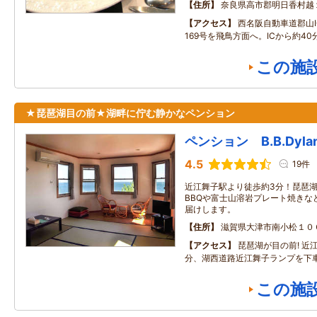
住所
奈良県高市郡明日香村越
アクセス
西名阪自動車道郡山I
169号を飛鳥方面へ。ICから約40
この施
★琵琶湖目の前★湖畔に佇む静かなペンション
ペンション B.B.Dyla
4.5
19件
近江舞子駅より徒歩約3分！琵琶
BBQや富士山溶岩プレート焼きな
届けします。
住所
滋賀県大津市南小松１０
アクセス
琵琶湖が目の前! 近
分、湖西道路近江舞子ランプを下
この施