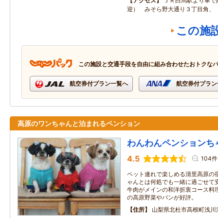
アクセス
ＪＲ白馬駅より車で
迎） みそら野大通り３丁目角、
この施
この施設と交通手段を自由に組み合わせたおトクな
航空券付プラン一覧へ
航空券付プラン
高原のワンちゃんと泊まれるペンション
わんわんペンションち
4.5
104件
ペット連れで楽しめる清里高原の
ゃんとは何処でも一緒に過ごせて
牛肉がメインの和洋折衷コース料
の高原野菜やパンが好評。
住所
山梨県北杜市高根町浅川