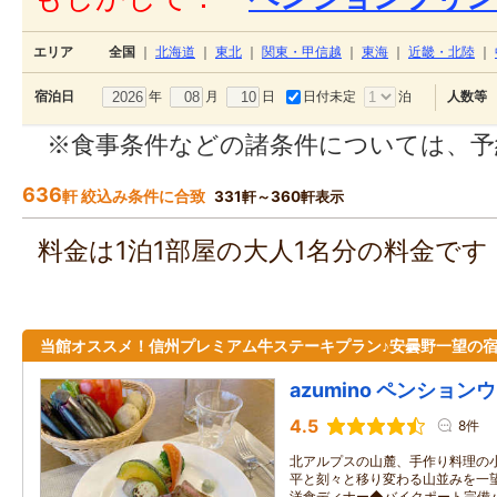
エリア
全国
｜
北海道
｜
東北
｜
関東・甲信越
｜
東海
｜
近畿・北陸
｜
年
月
日
日付未定
泊
宿泊日
人数等
※食事条件などの諸条件については、予
636
軒 絞込み条件に合致
331軒～360軒表示
料金は1泊1部屋の大人1名分の料金で
当館オススメ！信州プレミアム牛ステーキプラン♪安曇野一望の
azumino ペンション
4.5
8件
北アルプスの山麓、手作り料理の
平と刻々と移り変わる山並みを一
洋食ディナー◆バイクポート完備