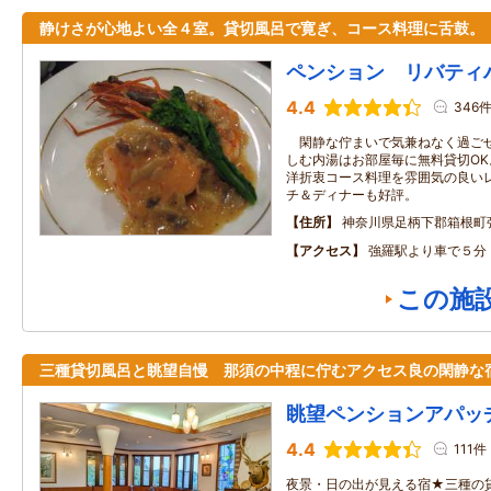
静けさが心地よい全４室。貸切風呂で寛ぎ、コース料理に舌鼓。
ペンション リバティ
4.4
346
閑静な佇まいで気兼ねなく過ごせ
しむ内湯はお部屋毎に無料貸切O
洋折衷コース料理を雰囲気の良い
チ＆ディナーも好評。
住所
神奈川県足柄下郡箱根町
アクセス
強羅駅より車で５分
この施
三種貸切風呂と眺望自慢 那須の中程に佇むアクセス良の閑静
眺望ペンションアパッ
4.4
111件
夜景・日の出が見える宿★三種の