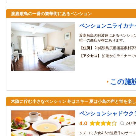
渡嘉敷島の一番の繁華街にあるペンション
ペンションニライカナ
渡嘉敷島の阿波連にあるペンション
唯一の商店が横にあります。
住所
沖縄県島尻郡渡嘉敷村字阿
アクセス
泊港からライナーで
この施
木陰に佇む小さなペンション 冬はスキー 夏は小鳥の声と蛍を楽
ペンションシャドウク
4.0
247件
クチコミ夕食4.6の道産牛のサー