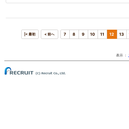
7
8
9
10
11
12
13
|< 最初
< 前へ
表示 ：