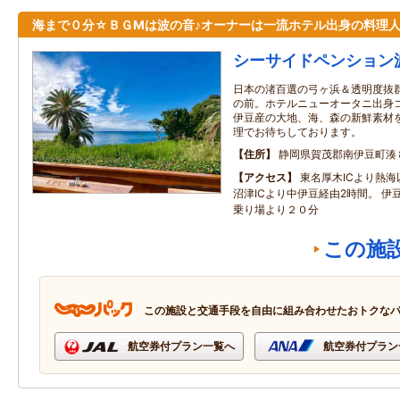
海まで０分☆ＢＧМは波の音♪オーナーは一流ホテル出身の料理
シーサイドペンション
日本の渚百選の弓ヶ浜＆透明度抜
の前。ホテルニューオータニ出身コ
伊豆産の大地、海、森の新鮮素材
理でお待ちしております。
住所
静岡県賀茂郡南伊豆町湊
アクセス
東名厚木ICより熱海
沼津ICより中伊豆経由2時間。 伊
乗り場より２０分
この施
この施設と交通手段を自由に組み合わせたおトクな
航空券付プラン一覧へ
航空券付プラン