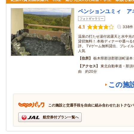
ペンションユミィ ア
フォトギャラリー
4.1
338件
温泉の打たせ湯付岩露天と水中光
貸切無料！ 本格ディナーや選べる
評。 TVゲーム無料貸出、プレイ
人気
住所
栃木県那須郡那須町湯本
アクセス
東北自動車道・那須I
由 約20分
この施
この施設と交通手段を自由に組み合わせたおトクな
航空券付プラン一覧へ