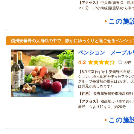
アクセス
中央道(須玉IC・長坂I
２０分 JR小海線(清里駅)から車
この施
信州安曇野の大自然の中で、静かにゆっくりと過ごせるペンショ
ペンション メープル
4.2
68件
【8月空室わずか】安曇野の自然
ション。地元食材を使ったフラン
グループ毎貸切の風呂は2か所。
は月見が楽しめます♪
住所
長野県安曇野市穂高有明
アクセス
穂高駅より車で8分
曇野ＩＣより12キロ、約20分
この施