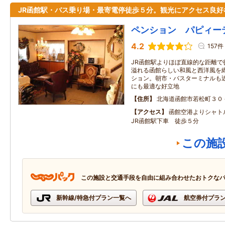
JR函館駅・バス乗り場・最寄電停徒歩５分。観光にアクセス良好
ペンション パピィー
4.2
157件
JR函館駅よりほぼ直線的な距離で
溢れる函館らしい和風と西洋風を
ション。朝市・バスターミナルも
にも最適な好立地
住所
北海道函館市若松町３０
アクセス
函館空港よりシャ
JR函館駅下車 徒歩５分
この施
この施設と交通手段を自由に組み合わせたおトクな
新幹線/特急付プラン一覧へ
航空券付プラ