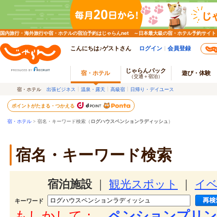
国内旅行・海外旅行や宿・ホテルの宿泊予約はじゃらんnet ～日本最大級の宿・ホテル予約サイト
こんにちは♪ゲストさん
ログイン
会員登録
じゃらんパック
宿・ホテル
遊び・体験
（交通＋宿泊）
宿・ホテル
出張ビジネス
温泉・露天
高級宿
日帰り・デイユース
ポイントがたまる・つかえる
宿・ホテル
> 宿名・キーワード検索（
ログハウスペンションラディッシュ
）
宿名・キーワード検索
宿泊施設
｜
観光スポット
｜
イ
キーワード
もしかして：
ペンションプリン