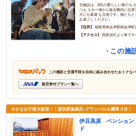
当施設は、6匹の愛らしい猫たち 
つえ スキー場から徒歩圏内に位置
方にも最適 な立地です。猫たちと
お過ごしください。
住所
福島県南会津郡南会津町
アクセス
西那須ICより車で９
この施
この施設と交通手段を自由に組み合わせたおトクな
航空券付プラン一覧へ
小さなお子様大歓迎！！貸切家族風呂♪グランパル公園車３分！
伊豆高原 ペンション
ド