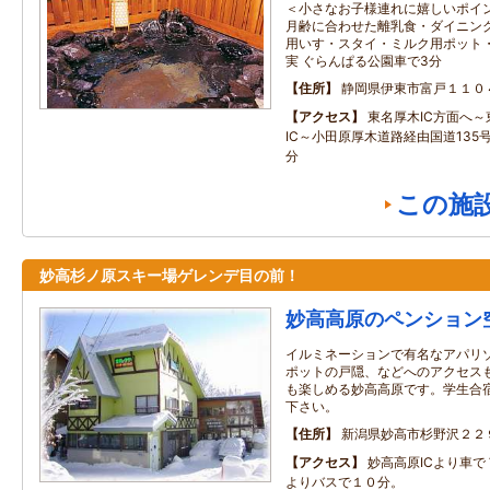
＜小さなお子様連れに嬉しいポイン
月齢に合わせた離乳食・ダイニング
用いす・スタイ・ミルク用ポット
実 ぐらんぱる公園車で3分
住所
静岡県伊東市富戸１１０
アクセス
東名厚木IC方面へ
IC～小田原厚木道路経由国道135
分
この施
妙高杉ノ原スキー場ゲレンデ目の前！
妙高高原のペンション
イルミネーションで有名なアパリ
ポットの戸隠、などへのアクセス
も楽しめる妙高高原です。学生合
下さい。
住所
新潟県妙高市杉野沢２２
アクセス
妙高高原ICより車
よりバスで１０分。