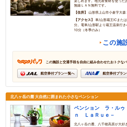
楽しめます。地元産食材を使った
無線ＬＡＮ無料です。
住所
山形県上山市小倉字大森
アクセス
車/山形蔵王ICまたは
分。電車/山形駅より蔵王温泉行き
10分（冬季のみ）
この施
この施設と交通手段を自由に組み合わせたおトクな
航空券付プラン一覧へ
航空券付プラン
北八ヶ岳の麓 大自然に囲まれた小さなペンション
ペンション ラ・ルゥ
ｎ ＬａＲｕｅ－
北八ヶ岳の麓、八千穂高原が大好