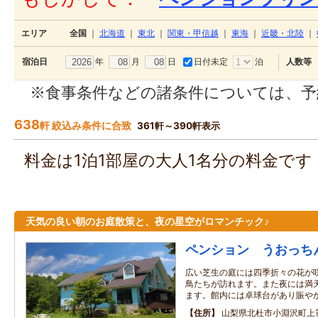
エリア
全国
｜
北海道
｜
東北
｜
関東・甲信越
｜
東海
｜
近畿・北陸
｜
年
月
日
日付未定
泊
宿泊日
人数等
※食事条件などの諸条件については、予
638
軒 絞込み条件に合致
361軒～390軒表示
料金は1泊1部屋の大人1名分の料金で
天気の良い朝のお庭散策と、夜の星空がロマンチック♪
ペンション うおっち
広い芝生の庭には四季折々の花が
鳥たちが訪れます。また夜には満
ます。館内には卓球台があり賑や
住所
山梨県北杜市小淵沢町上