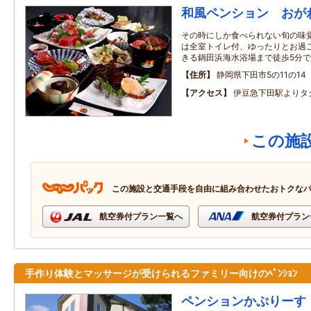
和風ペンション おが
その時にしか食べられない旬の味覚
は全室トイレ付、ゆったりとお過ご
きる鍋田浜海水浴場まで徒歩5分
住所
静岡県下田市5の11の14
アクセス
伊豆急下田駅よりタ
この施
この施設と交通手段を自由に組み合わせたおトクな
航空券付プラン一覧へ
航空券付プラン
手作り体験とマッサージが受けられるファミリー向けのﾍﾟﾝｼｮﾝ
ペンションかぷりーす