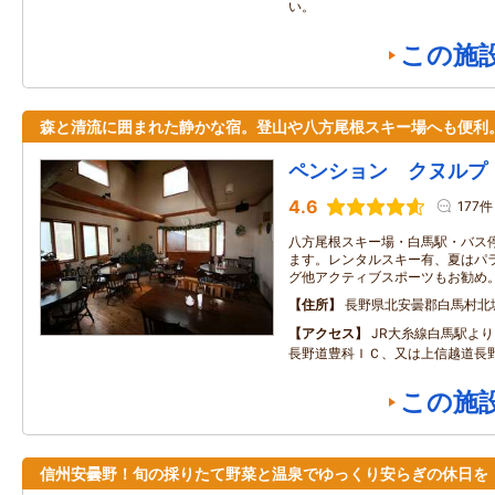
い。
この施
森と清流に囲まれた静かな宿。登山や八方尾根スキー場へも便利
ペンション クヌルプ
4.6
177件
八方尾根スキー場・白馬駅・バス
ます。レンタルスキー有、夏はパ
グ他アクティブスポーツもお勧め
住所
長野県北安曇郡白馬村北
アクセス
JR大糸線白馬駅よ
長野道豊科ＩＣ、又は上信越道長野
この施
信州安曇野！旬の採りたて野菜と温泉でゆっくり安らぎの休日を