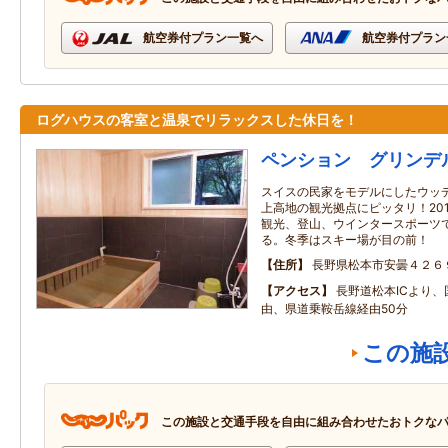
航空券付プラン一覧へ
航空券付プラン
ログハウスの客室と温泉でリラックスした休日を！
ペンション グリンデ
スイスの民家をモデルにしたウッ
上高地の観光拠点にピッタリ！20
観光、登山、ウインタースポーツ
る。冬季はスキー場が目の前！
住所
長野県松本市安曇４２６
アクセス
長野道松本ICより、
由、県道乗鞍岳線経由50分
この施
この施設と交通手段を自由に組み合わせたおトクな