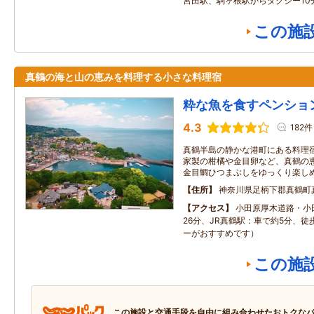
宮田駅、駒ヶ根駅からタクシー10
この施
真鶴の海と山の恵みを料理する小さな料理宿
粋な魚を食すペンショ
4.3
182件
真鶴半島の静かな港町にある料理
家製の柑橘や金目卵など、真鶴の
金目鯛ひつまぶしをゆっくり楽し
住所
神奈川県足柄下郡真鶴町真鶴
アクセス
小田原厚木道路・小
26分、JR真鶴駅：車で約5分、徒
ーがおすすめです）
この施
この施設と交通手段を自由に組み合わせたおトクな