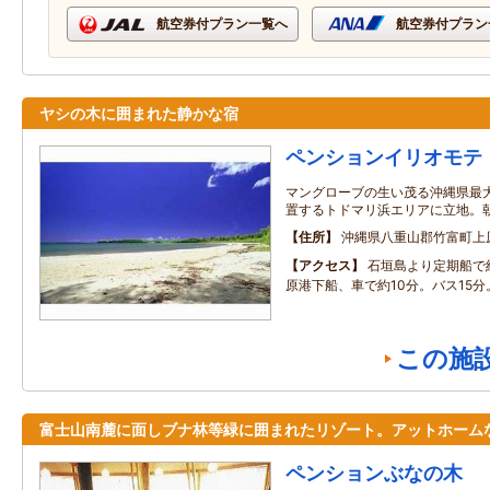
航空券付プラン一覧へ
航空券付プラン
ヤシの木に囲まれた静かな宿
ペンションイリオモテ
マングローブの生い茂る沖縄県最
置するトドマリ浜エリアに立地。
住所
沖縄県八重山郡竹富町上
アクセス
石垣島より定期船で
原港下船、車で約10分。バス15分
この施
富士山南麓に面しブナ林等緑に囲まれたリゾート。アットホーム
ペンションぶなの木