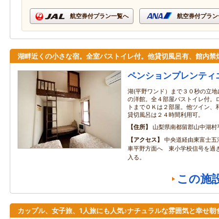
航空券付プラン一覧へ
航空券付プラン
湖畔近くの小さな宿。全室バストイレ付。他貸切風呂有、館内禁
ペンションプレンティ
湖(平野ワンド）まで３０秒の立
の洋館。全４部屋バストイレ付。
トまでＯＫは２部屋。他ツイン、
貸切風呂は２４時間利用可。
住所
山梨県南都留郡山中湖村
アクセス
中央道経由東富士五
車平野方面へ 東小学校信号を過
入る。
この施
カップル、女子旅、1人旅にも人気♪ナチュラルな雰囲気と幸せ朝