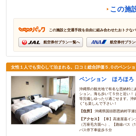
この施
この施設と交通手段を自由に組み合わせたおトクな
航空券付プラン一覧へ
航空券付プラン
女性１人でも安心して泊まれる。口コミ総合評価５.０のペンショ
ペンション ほろほろ
沖縄県の観光地で有名な恩納村に
ション。海も歩いて５分と近い！ 
等完備しゆったり過ごせます。沖
く”も楽しんで下さい！
住所
沖縄県国頭郡恩納村字瀬
アクセス
【車】高速屋嘉イン
（万座毛方面へ）、【路線バス（1
バス停下車徒歩５分