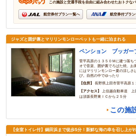
この施設と交通手段を自由に組み合わせたおトクな
航空券付プラン一覧へ
航空券付プラン
ジャズと囲炉裏とマリリンモンローペットも一緒に泊まれる
ペンション ブッガー
菅平高原の１３５０Ｍに建つ落ち
オで音楽、囲炉裏でろばた焼、お
にはマリリンモンロー夏の涼しさ
び。自然の中でゆったり
住所
長野県上田市菅平高原１
アクセス
上信越自動車道 上
は須坂長野東ＩＣから２５分
この施
【全室トイレ付】鍋田浜まで徒歩5分！新鮮な海の幸を召し上がれ