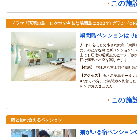
この施
ドラマ「瑠璃の島」ロケ地で有名な鳩間島に2024年グランドOP
鳩間島ペンションはり
人口50名ほどの小さな離島「鳩間
に、のどかな島に新ペンション202
山でも屈指の透明度のビーチ「前
日は満天の星空を楽しめます。
住所
沖縄県八重山郡竹富町鳩
アクセス
石垣港離島ターミナ
45から75分）で鳩間港へ到着し
朝と夕方の２回のみ
この施
猫と触れ合えるペンション
猫がいる宿ペンションGE