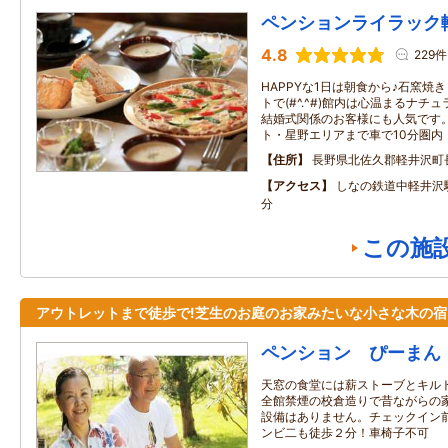
ペンションライラック
4.8
229件
HAPPYな1日は朝食から♪石窯焼
トで(#^.^#)館内は心温まるナ
結婚式関係のお客様にも人気です
ト・星野エリアまで車で10分圏内
住所
長野県北佐久郡軽井沢町
アクセス
しなの鉄道中軽井沢
分
この施
アウトレットまで徒歩で!芝生のお庭のお家みたいな小さな木の宿
ペンション ぴーまん
天窓の食堂には薪ストーブとキル
全館禁煙の校倉造りで昔ながらの
設備はありません。チェックイン
ンビ二も徒歩２分！車椅子不可