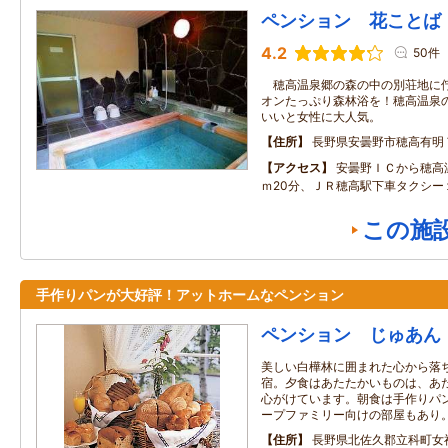
ペンション 花ことば
4.2
50件
穂高温泉郷の森の中の別荘地に佇
オンたっぷり森林浴を！穂高温泉
いいと女性に大人気。
住所
長野県安曇野市穂高有明
アクセス
安曇野ＩＣから穂高
ｍ20分、ＪＲ穂高駅下車タクシー
この施
手作りパンが大好評！アットホームなペンション
ペンション じゅあん
美しい白樺林に囲まれた心から落
宿。夕食はあたたかいものは、あ
心がけています。朝食は手作りパ
ープファミリー向けの部屋もあり
住所
長野県北佐久郡立科町女神