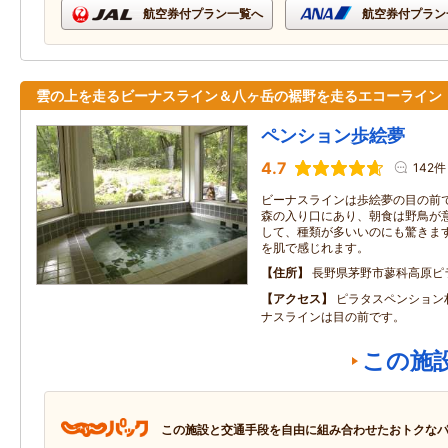
航空券付プラン一覧へ
航空券付プラン
雲の上を走るビーナスライン＆八ヶ岳の裾野を走るエコーライ
ペンション歩絵夢
4.7
142件
ビーナスラインは歩絵夢の目の前
森の入り口にあり、朝食は野鳥が
して、種類が多いいのにも驚きます
を肌で感じれます。
住所
長野県茅野市蓼科高原ピ
アクセス
ピラタスペンション
ナスラインは目の前です。
この施
この施設と交通手段を自由に組み合わせたおトクな