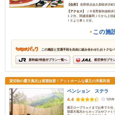
住所
長野県北佐久郡軽井沢町長
アクセス
ＪＲ長野新幹線軽井
１２分。関越道藤岡ＪＣから上信
ＩＣより車１５分。
この施
この施設と交通手段を自由に組み合わせたおトクな
新幹線/特急付プラン一覧へ
航空券付プラ
貸切制の露天風呂は展望抜群！アットホームな蔵王の洋風民宿
ペンション ステラ
4.4
131件
蔵王ロープウェイまでお車で５分
望露天風呂からカップルやファミ