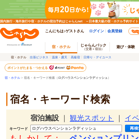
国内旅行・海外旅行や宿・ホテルの宿泊予約はじゃらんnet ～日本最大級の宿・ホテル予約サイト
こんにちは♪ゲストさん
ログイン
会員登録
じゃらんパック
宿・ホテル
遊び・体験
（交通＋宿泊）
宿・ホテル
出張ビジネス
温泉・露天
高級宿
日帰り・デイユース
ポイントがたまる・つかえる
宿・ホテル
> 宿名・キーワード検索（
ログハウスペンションラディッシュ
）
宿名・キーワード検索
宿泊施設
｜
観光スポット
｜
イ
キーワード
もしかして：
ペンションプリン