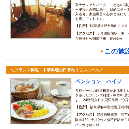
富士サファリパーク、こどもの国
ー施設も近隣にあり、目的にそっ
入浴可。家族風呂で心身ともにリ
を癒してくれます。
住所
静岡県裾野市須山２２５
アクセス
ＪＲ御殿場駅下車、
八幡神社公園前下車 徒歩3分
この施
＼フランス料理・中華料理の日替わりフルコース／
ペンション ハイジ
各種ゲージの鉄道模型がある楽しい
を使ったフランス料理・中華料理
す。 24時間入れる貸切風呂で心
住所
福島県耶麻郡北塩原村檜
アクセス
磐越自動車道、猪苗
国道459で約40分／猪苗代駅から
バス停は剣ヶ峰