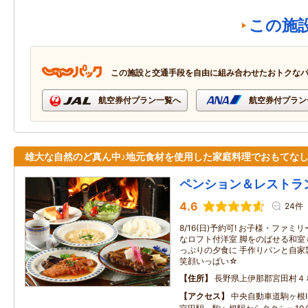
この施
この施設と交通手段を自由に組み合わせたおトクな
航空券付プラン一覧へ
航空券付プラン
雄大な自然のど真ん中♪地元食材を使用した家庭料理でおもてなし
ペンション＆レストラ
4.6
24件
8/16(日)予約可! お子様・ファ
なロフト付洋室 脚をのばせる和室
っぷりの夕食に 手作りパンと自家
笑顔いっぱい☆
住所
長野県上伊那郡宮田村４
アクセス
中央自動車道駒ヶ根I