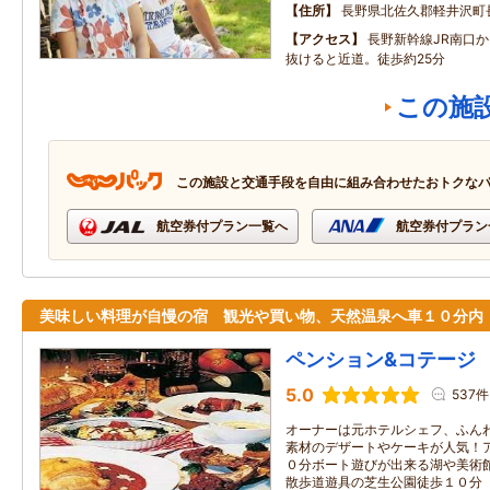
住所
長野県北佐久郡軽井沢町
アクセス
長野新幹線JR南口
抜けると近道。徒歩約25分
この施
この施設と交通手段を自由に組み合わせたおトクな
航空券付プラン一覧へ
航空券付プラン
美味しい料理が自慢の宿 観光や買い物、天然温泉へ車１０分内
ペンション&コテージ
5.0
537件
オーナーは元ホテルシェフ、ふん
素材のデザートやケーキが人気！
０分ボート遊びが出来る湖や美術
散歩道遊具の芝生公園徒歩１０分