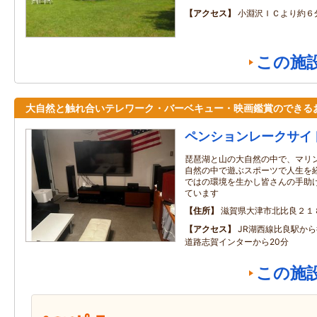
アクセス
小淵沢ＩＣより約６
この施
大自然と触れ合いテレワーク・バーベキュー・映画鑑賞のできる
ペンションレークサイ
琵琶湖と山の大自然の中で、マリ
自然の中で遊ぶスポーツで人生を
ではの環境を生かし皆さんの手助
ています
住所
滋賀県大津市北比良２１
アクセス
JR湖西線比良駅か
道路志賀インターから20分
この施