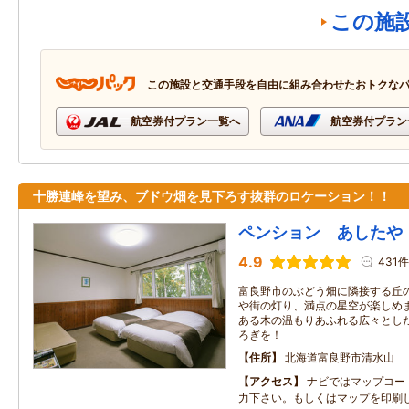
この施
この施設と交通手段を自由に組み合わせたおトクな
航空券付プラン一覧へ
航空券付プラン
十勝連峰を望み、ブドウ畑を見下ろす抜群のロケーション！！
ペンション あしたや
4.9
431件
富良野市のぶどう畑に隣接する丘
や街の灯り、満点の星空が楽しめま
ある木の温もりあふれる広々とし
ろぎを！
住所
北海道富良野市清水山
アクセス
ナビではマップコード3
力下さい。もしくはマップを印刷