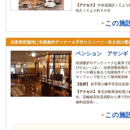
アクセス
中央道諏訪ＩＣより
佐久ＩＣより約４０分
この施
自家焙煎珈琲に旬菜創作ディナー＆手作りスィーツ～吹き抜け暖
ペンション アサンギ
吹抜暖炉やアンティークな家具で
び心もいっぱい。信楽焼陶器風呂
ーナーが腕を振るう旬菜創作ディ
サィフォンで煎りたて珈琲格別味
住所
岩手県八幡平市安比高原
アクセス
東北自動車道松尾八幡
分。花輪線安比高原駅から車で5
無料送迎有）。
この施