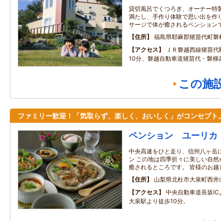
貸切風呂でくつろぎ、オーナー特
満たし、手作り体験で思い出を作
サージで体が癒されるペンション
住所
福島県耶麻郡猪苗代町磐
アクセス
ＪＲ磐越西線猪苗代
10分、磐越自動車道猪苗代・磐梯
この施
ファミリー歓迎！「気取らず、楽しく、おいしく」がコンセプト
ペンション ユーリカ
中央高速をひと走り、信州八ヶ岳
ン この地は四季折々に美しい自然
癒されるところです。 皆様のお越
住所
山梨県北杜市大泉町西井
アクセス
中央自動車道長坂IC
大泉駅より徒歩10分。