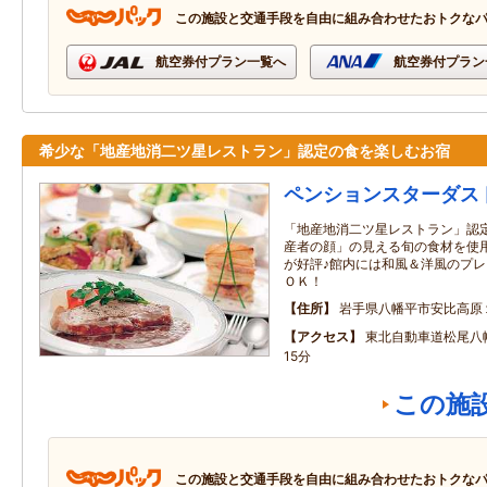
この施設と交通手段を自由に組み合わせたおトクな
航空券付プラン一覧へ
航空券付プラン
希少な「地産地消二ツ星レストラン」認定の食を楽しむお宿
ペンションスターダス
「地産地消二ツ星レストラン」認
産者の顔」の見える旬の食材を使
が好評♪館内には和風＆洋風のプ
ＯＫ！
住所
岩手県八幡平市安比高原
アクセス
東北自動車道松尾八
15分
この施
この施設と交通手段を自由に組み合わせたおトクな