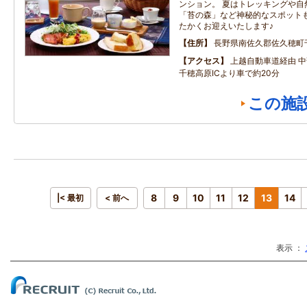
ンション。 夏はトレッキングや自
「苔の森」など神秘的なスポット
たかくお迎えいたします♪
住所
長野県南佐久郡佐久穂町
アクセス
上越自動車道経由 
千穂高原ICより車で約20分
この施
8
9
10
11
12
13
14
|< 最初
< 前へ
表示 ：