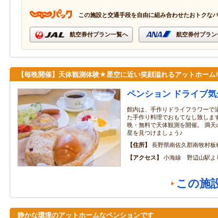
この施設と交通手段を自由に組み合わせたおトクな
航空券付プラン一覧へ
航空券付プラン
【毎晩開催】天体観測体験★星空に近い笑顔溢れるアットホーム
ペンション ドライブ気
館内は、手作りドライフラワーで
た手作り料理でおもてなし致します
晩・無料で天体観測を開催。 満天
星を見つけましょう♪
住所
長野県南佐久郡南牧村板
アクセス
小海線 野辺山駅よ
この施
静かな環境のアットホームなペンションです