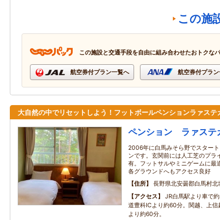
この施
この施設と交通手段を自由に組み合わせたおトクな
航空券付プラン一覧へ
航空券付プラン
大自然の中でリセットしよう！フットボールペンションラァステ
ペンション ラァステ
2006年に白馬みそら野でスター
ンです。玄関前には人工芝のプラ
有。フットサルやミニゲームに最
各グラウンドへもアクセス良好
住所
長野県北安曇郡白馬村北
アクセス
JR白馬駅より車で
道豊科ICより約60分。関越、上信
より約60分。