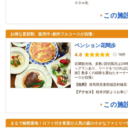
００ｍ先
この施
お得な直前割、販売中♪創作フルコースが自慢♪
ペンション花闊歩
4.8
16件
近隣観光地、多数♪貸切風呂は24時
ッグランあり、リードをつければほ
旅】数多くの経験を重ねたオーナ
ースが自慢♪
住所
群馬県吾妻郡嬬恋村鎌原
アクセス
軽井沢駅よりお車に
この施
まるで秘密基地！ロフト付き客室が人気の森の小さなファミリー