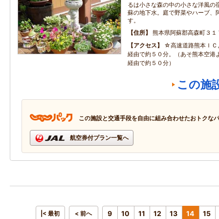
るは小さな森の中の小さな洋風の
蘇の地下水。庭で野菜やハーブ、
す。
住所
熊本県阿蘇郡高森町３１
アクセス
☆高速道路熊本ＩＣ
経由で約５０分。（あそ熊本空港
経由で約５０分）
この施
この施設と交通手段を自由に組み合わせたおトクな
航空券付プラン一覧へ
9
10
11
12
13
14
15
|< 最初
< 前へ