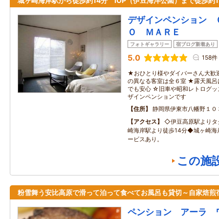
城ヶ崎海岸駅から徒歩約14分 IOP（伊豆海洋公園）まで徒歩約1
デザインペンション 
Ｏ ＭＡＲＥ
フォトギャラリー
宿ブログ新着あり
5.0
158件
★おひとり様やダイバーさん大歓
の異なる客室は全６室 ★露天風
でも安心 ☆旧車や昭和レトログ
ザインペンションです
住所
静岡県伊東市八幡野１０
アクセス
◇伊豆高原駅よりタ
崎海岸駅より徒歩14分◆城ヶ崎海
ービスあり。
この施
粉雪舞う安比高原で滑って泊って食べてお風呂も貸切～自家焙煎
ペンション アーラ 