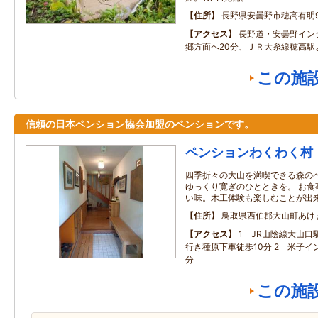
住所
長野県安曇野市穂高有明9
アクセス
長野道・安曇野イン
郷方面へ20分、ＪＲ大糸線穂高駅
この施
信頼の日本ペンション協会加盟のペンションです。
ペンションわくわく村
四季折々の大山を満喫できる森の
ゆっくり寛ぎのひとときを。 お食
い味。木工体験も楽しむことが出
住所
鳥取県西伯郡大山町あけ
アクセス
1 JR山陰線大山口
行き種原下車徒歩10分 2 米子イ
分
この施