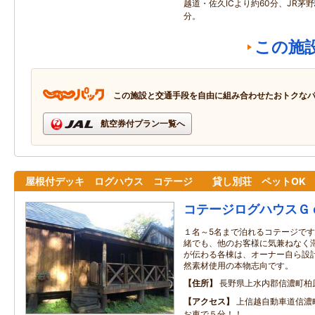
越道・佐久ICより約60分、JR茅
分。
この施
この施設と交通手段を自由に組み合わせたおトクな
航空券付プラン一覧へ
屋根付デッキ ログハウス コテージ 貸し別荘 ペットOK
コテージログハウスＧ
１名～5名まで泊れるコテージで
緒でも、他のお客様に気兼ねなく
が伝わる各棟は、オーナー自ら設
然素材使用の本物志向です。
住所
長野県上水内郡信濃町柏
アクセス
上信越自動車道信
お車で５分！！