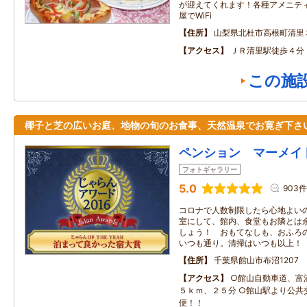
が迎えてくれます！各種アメニテ
屋でWiFi
住所
山梨県北杜市高根町清里
アクセス
ＪＲ清里駅徒歩４分
この施
椰子と芝の広いお庭、地物の旬のお食事、天然温泉でお寛ぎ下さ
ペンション マーメイ
フォトギャラリー
5.0
903件
コロナで人数制限したら心地よい
室にして、館内、食堂もお隣とは
しょう！ おもてなしも、おふろ
いつも通り。清掃はいつも以上！
住所
千葉県館山市布沼1207
アクセス
○館山自動車道、富
５ｋｍ、２５分 ○館山駅より公共
便！！