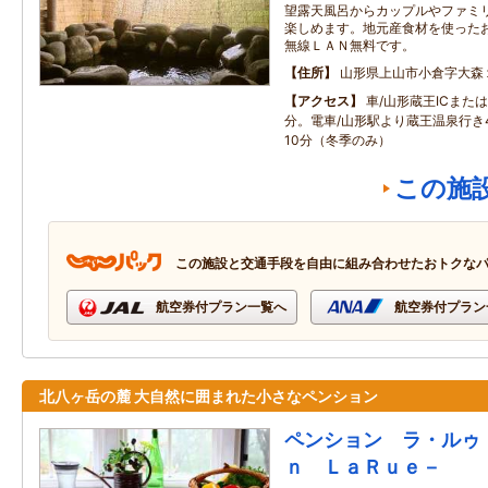
望露天風呂からカップルやファミ
楽しめます。地元産食材を使った
無線ＬＡＮ無料です。
住所
山形県上山市小倉字大森
アクセス
車/山形蔵王ICまたは
分。電車/山形駅より蔵王温泉行き
10分（冬季のみ）
この施
この施設と交通手段を自由に組み合わせたおトクな
航空券付プラン一覧へ
航空券付プラン
北八ヶ岳の麓 大自然に囲まれた小さなペンション
ペンション ラ・ルゥ
ｎ ＬａＲｕｅ－