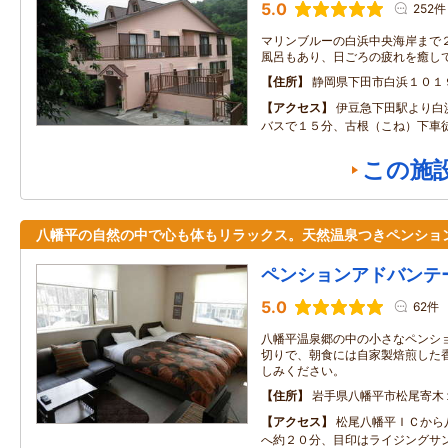
5.0
252件
マリンブルーの白浜中央海岸まで２
風呂もあり、日ごろの疲れを癒し
住所
静岡県下田市白浜１０１
アクセス
伊豆急下田駅より白
バスで１５分、古根（こね）下車
この施
八幡平の自然の中で心も体もリラックス。天然温泉つきペンショ
ペンションアドバンテ
5.0
62件
八幡平温泉郷の中の小さなペンシ
切りで、朝食には自家製焙煎した
しみください。
住所
岩手県八幡平市松尾寄木
アクセス
松尾八幡平ＩＣから
へ約２０分、目印はライジングサ