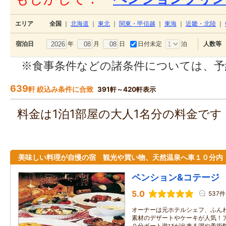
エリア
全国
｜
北海道
｜
東北
｜
関東・甲信越
｜
東海
｜
近畿・北陸
｜
年
月
日
日付未定
泊
宿泊日
人数等
※食事条件などの諸条件については、予
639
軒 絞込み条件に合致
391軒～420軒表示
料金は1泊1部屋の大人1名分の料金で
美味しい料理が自慢の宿 観光や買い物、天然温泉へ車１０分内
ペンション&コテージ
5.0
537件
オーナーは元ホテルシェフ、ふん
素材のデザートやケーキが人気！
０分ボート遊びが出来る湖や美術