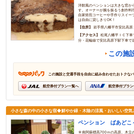
洋館風のペンションは大きな窓か
す。オーナーが腕を振るう創作料
自家焙煎コーヒーや手作りスイー
は自由に貸しきりOK！
住所
岩手県八幡平市安比高原
アクセス
松尾八幡平ＩＣ下車
分・花輪線で安比高原下駅下車で
この施
この施設と交通手段を自由に組み合わせたおトクな
航空券付プラン一覧へ
航空券付プラン
小さな森の中の小さな宿◆鮮やか緑・木陰の涼風・おいしい空気
ペンション ばあどこ
☆南阿蘇標高700ｍの高原、木立