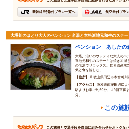
この施設と交通手段を自由に組み合わせたおトクな
新幹線/特急付プラン一覧へ
航空券付プラ
大塔川のほとり大人のペンション 名湯と本格派地元和牛のステー
ペンション あしたの
大塔川沿いのウッディな大人のペ
選地元和牛のステーキは焼き加減
の名湯でリラックス。世界遺産熊
気と食を愉しむ。
住所
和歌山県田辺市本宮町川
アクセス
阪和道南紀田辺ICよ
駅よりお車で約60分。 JR新宮駅
分。
この施
この施設と交通手段を自由に組み合わせたおトクな