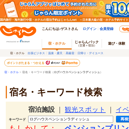
国内旅行・海外旅行や宿・ホテルの宿泊予約はじゃらんnet ～日本最大級の宿・ホテル予約サイト
こんにちは♪ゲストさん
ログイン
会員登録
じゃらんパック
宿・ホテル
遊び・体験
（交通＋宿泊）
宿・ホテル
出張ビジネス
温泉・露天
高級宿
日帰り・デイユース
ポイントがたまる・つかえる
宿・ホテル
> 宿名・キーワード検索（
ログハウスペンションラディッシュ
）
宿名・キーワード検索
宿泊施設
｜
観光スポット
｜
イ
キーワード
もしかして：
ペンションプリン