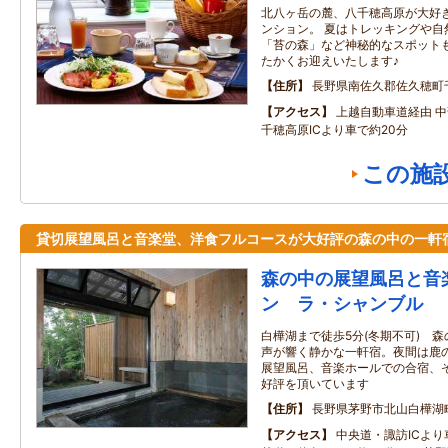
北八ヶ岳の麓、八千穂高原が大好
ンション。 夏はトレッキングや自
「苔の森」など神秘的なスポット
たかくお迎えいたします♪
住所
長野県南佐久郡佐久穂町
アクセス
上越自動車道経由 
千穂高原ICより車で約20分
この施
貸切展望風呂と音楽堂、洋食フルコースが大好評の森の中の一軒
森の中の展望風呂と音
ン ラ・シャンブル
白樺湖まで徒歩5分(冬期不可) 
声が響く静かな一軒宿。夜間は鹿
展望風呂、音楽ホールでの合宿、
好評を頂いています
住所
長野県茅野市北山白樺湖
アクセス
中央道・諏訪ICより