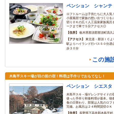
ペンション シャンテ
ロフトルームは子供たちに大人気
小屋風宿で家族の想い出づくりを
切りＯＫの広々人工温泉家族風呂
ークまで車で５分アクセス◎
住所
栃木県那須郡那須町高久
アクセス
東北道・那須ＩＣよ
駅よりハイランド行バス５０分遅
歩３０分
この施
木島平スキー場が目の前の宿！料理は手作りでおもてなし！
ペンション シエスタ
木島平スキ－場ゲレンデサイドの
使った手作り和食料理が基本。朝
食の日替わり。部屋は人気のロフ
完備。お風呂は２４時間貸切ＯＫ
住所
長野県下高井郡木島平村上