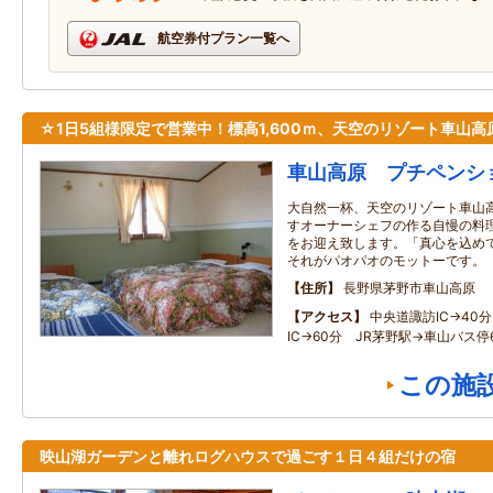
航空券付プラン一覧へ
☆1日5組様限定で営業中！標高1,600ｍ、天空のリゾート車山高
車山高原 プチペンシ
大自然一杯、天空のリゾート車山
すオーナーシェフの作る自慢の料
をお迎え致します。「真心を込め
それがパオパオのモットーです。
住所
長野県茅野市車山高原
アクセス
中央道諏訪IC→40
IC→60分 JR茅野駅→車山バス停
この施
映山湖ガーデンと離れログハウスで過ごす１日４組だけの宿