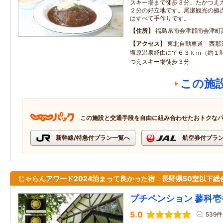
スキー場まで徒歩３分、たかつえ
２分の好立地です。尾瀬観光の拠
はすべて手作りです。
住所
福島県南会津郡南会津町
アクセス
東北自動車道 西那
塩原温泉経由にて６３ｋｍ（約１
つえスキー場徒歩３分
この施
この施設と交通手段を自由に組み合わせたおトクな
新幹線/特急付プラン一覧へ
航空券付プラ
じゃらんアワード2024泊まって良かった宿 長野県50室以下総
プチペンション 蓼科壱
5.0
539件