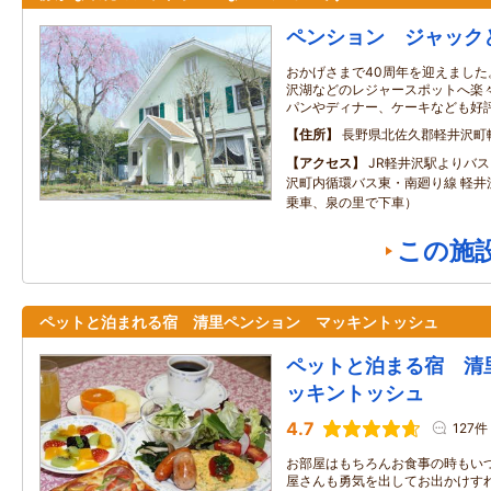
ペンション ジャック
おかげさまで40周年を迎えまし
沢湖などのレジャースポットへ楽
パンやディナー、ケーキなども好
住所
長野県北佐久郡軽井沢町
アクセス
JR軽井沢駅よりバ
沢町内循環バス東・南廻り線 軽井
乗車、泉の里で下車）
この施
ペットと泊まれる宿 清里ペンション マッキントッシュ
ペットと泊まる宿 清
ッキントッシュ
4.7
127件
お部屋はもちろんお食事の時もい
屋さんも勇気を出してお出かけす