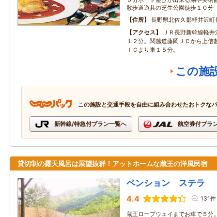
散歩道遊具の芝生公園徒歩１０分
住所
長野県北佐久郡軽井沢町長
アクセス
ＪＲ長野新幹線軽井
１２分。関越道藤岡ＪＣから上信
ＩＣより車１５分。
この施
この施設と交通手段を自由に組み合わせたおトクな
新幹線/特急付プラン一覧へ
航空券付プラ
貸切制の露天風呂は展望抜群！アットホームな蔵王の洋風民宿
ペンション ステラ
4.4
131件
蔵王ロープウェイまでお車で５分