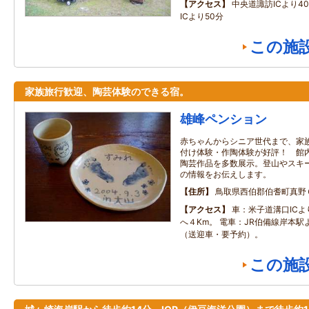
アクセス
中央道諏訪ICより4
ICより50分
この施
家族旅行歓迎、陶芸体験のできる宿。
雄峰ペンション
赤ちゃんからシニア世代まで、家
付け体験・作陶体験が好評！ 館
陶芸作品を多数展示。登山やスキ
の情報をお伝えします。
住所
鳥取県西伯郡伯耆町真野
アクセス
車：米子道溝口IC
へ４Km。 電車：JR伯備線岸本駅
（送迎車・要予約）。
この施