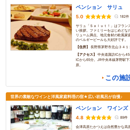
ペンション サリュ
5.0
182件
サリュ「Ｓａｌｕｔ！」はフラン
い挨拶。ファミリーをはじめどな
リューム満点、地元食材の欧風家
のベルギービールも大好評です。
住所
長野県茅野市北山３４１
アクセス
中央道諏訪ICから4
ICから65分。JR中央本線茅野駅
原。
この施
世界の素敵なワインと洋風家庭料理の宿★広い岩風呂が自慢♪
ペンション ワインズ
4.8
89件
会津高原たかつえは自然豊かな高