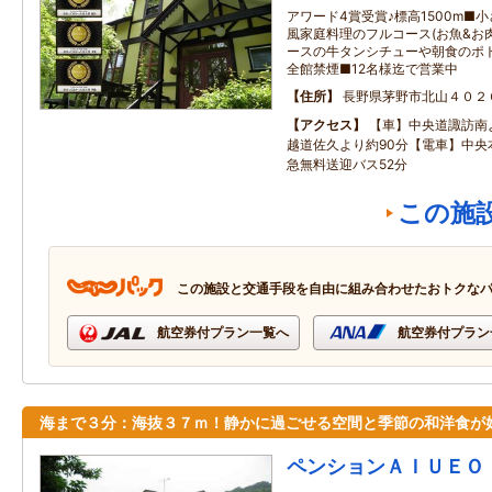
アワード4賞受賞♪標高1500m■
風家庭料理のフルコース(お魚&お肉
ースの牛タンシチューや朝食のポ
全館禁煙■12名様迄で営業中
住所
長野県茅野市北山４０２
アクセス
【車】中央道諏訪南よ
越道佐久より約90分【電車】中央
急無料送迎バス52分
この施
この施設と交通手段を自由に組み合わせたおトクな
航空券付プラン一覧へ
航空券付プラン
海まで３分：海抜３７ｍ！静かに過ごせる空間と季節の和洋食が
ペンションＡＩＵＥＯ