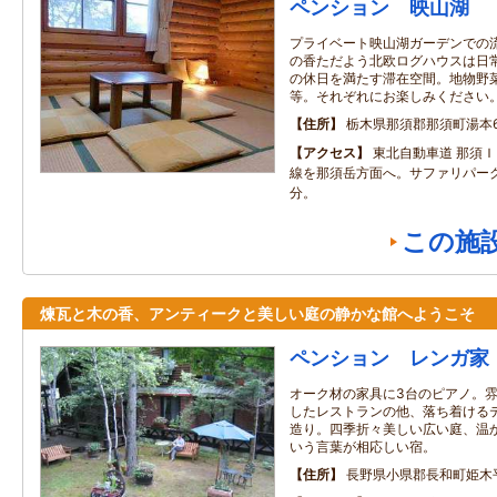
ペンション 映山湖
プライベート映山湖ガーデンでの
の香ただよう北欧ログハウスは日
の休日を満たす滞在空間。地物野
等。それぞれにお楽しみください
住所
栃木県那須郡那須町湯本6
アクセス
東北自動車道 那須
線を那須岳方面へ。サファリパー
分。
この施
煉瓦と木の香、アンティークと美しい庭の静かな館へようこそ
ペンション レンガ家
オーク材の家具に3台のピアノ。
したレストランの他、落ち着ける
造り。四季折々美しい広い庭、温
いう言葉が相応しい宿。
住所
長野県小県郡長和町姫木