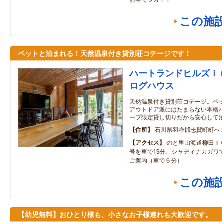
この施
ペットと泊まれる！天然温泉付き貸別荘コテージです！
ハートランドヒルズｉ
ログハウス
天然温泉付き貸別荘コテージ。ペ
アウトドア派にはたまらない本格
ープ限定貸し切りだから安心して
住所
石川県羽咋郡志賀町町へ
アクセス
のと里山海道柳田Ｉ
号を車で15分、シャディナカガワ
ご案内（車で５分）
この施
【幼児無料】おひとり様も、小さなお子様連れも大歓迎です。