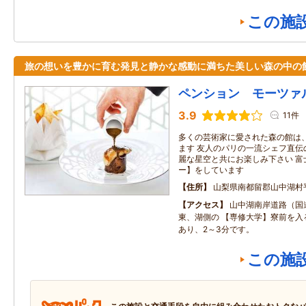
この施
旅の想いを豊かに育む発見と静かな感動に満ちた美しい森の中の
ペンション モーツァ
3.9
11件
多くの芸術家に愛された森の館は
ます 友人のパリの一流シェフ直伝
麗な星空と共にお楽しみ下さい 富
ー】をしています
住所
山梨県南都留郡山中湖村
アクセス
山中湖南岸道路（国
東、湖側の 【専修大学】寮前を入
あり、2～3分です。
この施