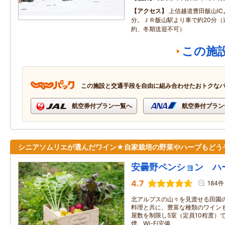
アクセス
上信越道豊田飯山IC
分。ＪＲ飯山駅より車で約20分（
約、冬期送迎不可）
この施
この施設と交通手段を自由に組み合わせたおトクな
航空券付プラン一覧へ
航空券付プラン
シニアソムリエが選んだワイン★自家栽培の野菜やハーブもどう
安曇野ペンション ハ
4.7
184件
北アルプスの山々を見渡せる田園
料理と共に、豊富な種類のワイン
屋数を制限し5室（定員10程度）
煙。Wi-Fi完備。