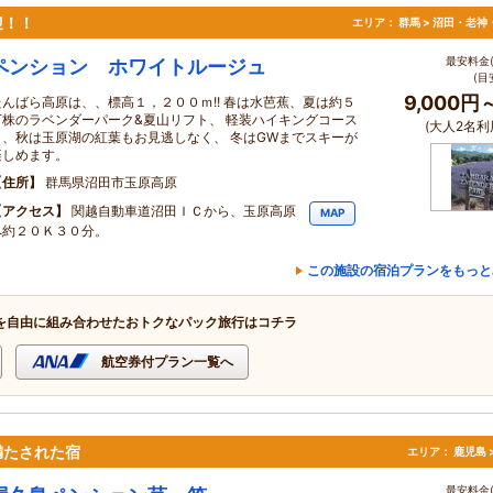
迎！！
エリア：
群馬 > 沼田・老神
最安料金(
ペンション ホワイトルージュ
(目
9,000円
たんばら高原は、、標高１，２００ｍ!! 春は水芭蕉、夏は約５
万株のラベンダーパーク&夏山リフト、 軽装ハイキングコース
(大人2名利
も、秋は玉原湖の紅葉もお見逃しなく、 冬はGWまでスキーが
楽しめます。
住所
群馬県沼田市玉原高原
アクセス
関越自動車道沼田ＩＣから、玉原高原
MAP
へ約２０Ｋ３０分。
この施設の宿泊プランをもっと
を自由に組み合わせたおトクなパック旅行はコチラ
航空券付プラン一覧へ
満たされた宿
エリア：
鹿児島 
最安料金(