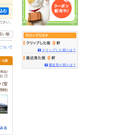
ださい。
安い順
0
について
クリップした宿とは？
0
・小諸
最近見た宿とは？
税込)
安)
～
/室
用時)
みる