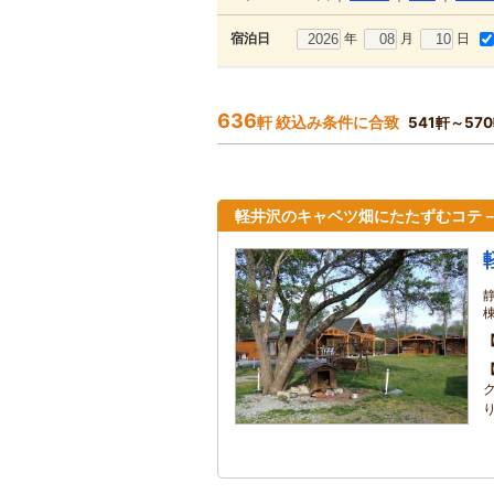
年
月
日
宿泊日
636
軒 絞込み条件に合致
541軒～57
軽井沢のキャベツ畑にたたずむコテ