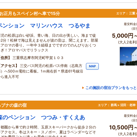
お正月もスペイン村へ車で15分
エリア：
三重 
最安料金(
ペンション マリンハウス つるやま
(目
5,000円
阿児の松原は白い砂浜、青い海、日の出が美しい。海まで徒
歩2分！松林で海は見えませんが波の音は、聞こえます。部屋
(大人2名利
はアロマの香り。一年中３組様までですのでのんびりおくつ
ろぎ！アロマバスでリラックス
住所
三重県志摩市阿児町甲賀１０３
アクセス
三交バス阿児の松原バス停南（志島方
MAP
面）へ500ｍ電柱に看板。1ｍ南右折＊県道61号線沿
から進入不可
この施設の宿泊プランをもっと
るブナの森の宿
エリア：
群馬 > 沼田・老神
最安料金(
森のペンション つつみ・すくえあ
(目
10,500円
首都圏から車で約２時間、玉原スキーパークから徒歩２分の
好アクセス。冬はスキー・スノボー、夏はラベンダーなどそ
(大人2名利
れぞれ季節ごとに違った景色に出会えます。