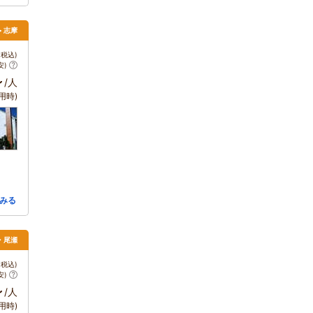
> 志摩
税込)
安)
～
/人
用時)
みる
・尾瀬
税込)
安)
～
/人
用時)