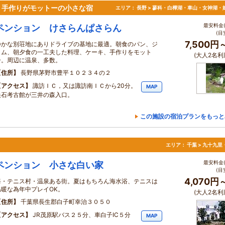
。手作りがモットーの小さな宿
エリア：
長野 > 蓼科・白樺湖・車山・女神湖・
最安料金(
ペンション けさらんぱさらん
(目
7,500円
静かな別荘地にありドライブの基地に最適。朝食のパン、ジ
ャム、朝夕食の一工夫した料理、ケーキ、手作りをモット
(大人2名利
ー。周辺に温泉、多数。
住所
長野県茅野市豊平１０２３４の２
アクセス
諏訪ＩＣ，又は諏訪南ＩＣから20分。
MAP
尖石考古館が三井の森入口。
この施設の宿泊プランをもっと
エリア：
千葉 > 九十九里
最安料金(
ペンション 小さな白い家
(目
4,070円
海・テニス村・温泉ある街。夏はもちろん海水浴、テニスは
温暖な為年中プレイOK。
(大人2名利
住所
千葉県長生郡白子町幸治３０５０
アクセス
JR茂原駅バス２５分、車白子IC５分
MAP