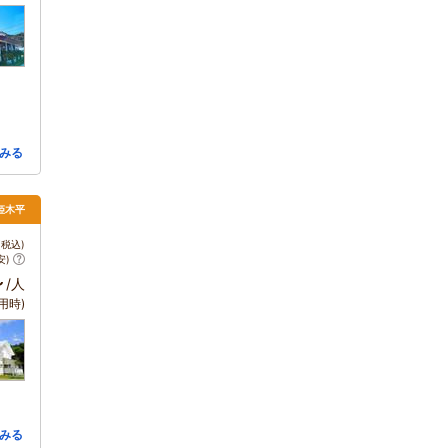
みる
姫木平
税込)
安)
～
/人
用時)
みる