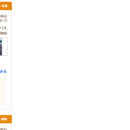
・尾瀬
税込)
安)
～
/人
用時)
みる
> 離島
税込)