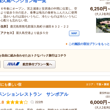
屋久島ペンション苺一笑
(目
6,250円
０６年春にオープン。宮之浦港と安房港の中間に位置し、空
港より徒歩５分の近さ。食事は地元の食材をふんだんに使用
(大人2名利
し、温かいものは温かいうちに、冷たいものは冷たいうちに
と心配りも忘れない宿。
住所
鹿児島県熊毛郡屋久島町小瀬田８３２－２２
アクセス
屋久島空港より徒歩５分
MAP
この施設の宿泊プランをもっと
を自由に組み合わせたおトクなパック旅行はコチラ
航空券付プラン一覧へ
様にも優しい宿
エリア：
千葉 > 勝
最安料金(
ペンションレストラン サンポアル
(目
.8
6,000円
222件
(大人2名利
海の目の前、日の出、星空、夕焼け、朝焼けなど自然の綺麗