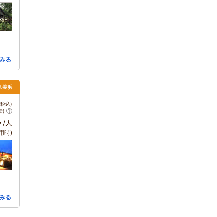
みる
・久美浜
税込)
安)
～
/人
用時)
みる