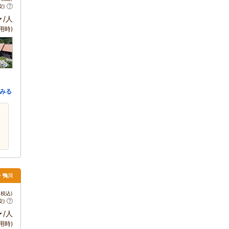
安)
～
/人
用時)
みる
浦・鴨川
税込)
安)
～
/人
用時)