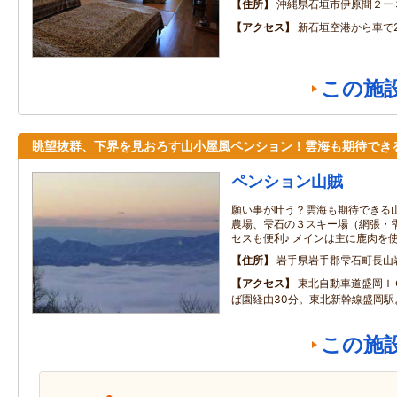
住所
沖縄県石垣市伊原間２ー
アクセス
新石垣空港から車で
この施
眺望抜群、下界を見おろす山小屋風ペンション！雲海も期待でき
ペンション山賊
願い事が叶う？雲海も期待できる山
農場、雫石の３スキー場（網張・
セスも便利♪ メインは主に鹿肉を
住所
岩手県岩手郡雫石町長山
アクセス
東北自動車道盛岡Ｉ
ば園経由30分。東北新幹線盛岡駅
この施