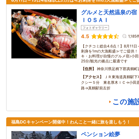
グルメと天然温泉の宿
ＩＯＳＡＩ
フォトギャラリー
4.5
1,185
【クチコミ総合4.6点！】8月11
刺身を1mの大漁船盛≫でご提供！
キ・お料理が自慢のグルメ宿♪小田
25分/観光の拠点に最適です
住所
神奈川県足柄下郡真鶴町
アクセス
ＪＲ東海道真鶴駅下
クシー５分 東名厚木ＩＣ→小田
路→真鶴駅前左折
この施
福島DCキャンペーン開催中！わんこと一緒に旅を楽しもう！
ペンション絵夢