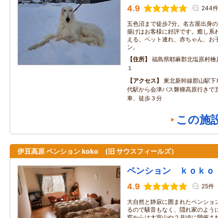
4.9
244
五色沼まで徒歩7分。名古屋出身
揚げはお客様に好評です。癒し系
える、ペット連れ、赤ちゃん、お
ン。
住所
福島県耶麻郡北塩原村檜
１
アクセス
東北新幹線郡山駅下
代駅から会津バス磐梯高原行きで
車、徒歩３分
この施
伊豆高原 ペンション koko (旧 サウスフィールズ）
ペンション ｋｏｋｏ
4.9
25件
大自然と静寂に囲まれたペンション
るので騒音もなく、隠れ家のよう
窓からは大室山や２月頃に開催さ