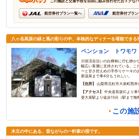
この施設と交通手段を自由に組み合わせたおトクな
航空券付プラン一覧へ
航空券付プラン
八ヶ岳高原の緑と風の彩りの中、本格的なディナーを堪能できる
ペンション トワモワ
川俣渓谷沿いの白樺林に佇む静か
幅広い客層に支持されている。こ
ーと甘さ控えめの手作りケーキの
新温泉まで車4分もうれしい。
住所
山梨県北杜市大泉町西井出8
アクセス
中央道長坂ICより車
斐大泉駅より徒歩15分（駅まで無
この施
木立の中にある、昔ながらの一軒家の宿です。