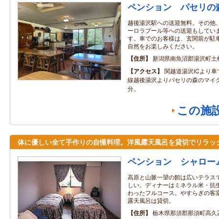
ペンション パセリの
越後湯沢駅への送迎無料。その他
ーロラプール等への送迎もしていま
す。車でのお客様は、玄関前が駐
自然をお楽しみください。
住所
新潟県南魚沼郡湯沢町土樽6
アクセス
関越道湯沢ICより車
線越後湯沢よりパセリの森のマイク
分。
この施
体に優しい全て手作りの自慢料理。洋風露天風呂を貸切でリラッ
ペンション シャロー
高原と山脈一望の館は広いテラス
しい。ディナーはミネラル米・抗
わったフルコース。やすらぎの客
露天風呂は貸切。
住所
栃木県那須郡那須町高久乙