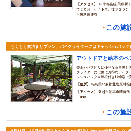
アクセス
JR宇都宮線 黒磯駅
で２０分下守子下車、徒歩２０分
ら無料送迎有
この施
もくもく素泊まりプラン、バイクライダーにはキャッシュバック
アウトドアと絵本のペ
登山やバス釣りに便利な食事無し
クライダーには更にお得なライダー
ッシュバック＆屋根付き駐輪場で
住所
福島県耶麻郡北塩原村桧
アクセス
磐越自動車道猪苗代
30km
この施
8月11日～15日4名様以上の方は≪お刺身を1mの大漁船盛≫でご