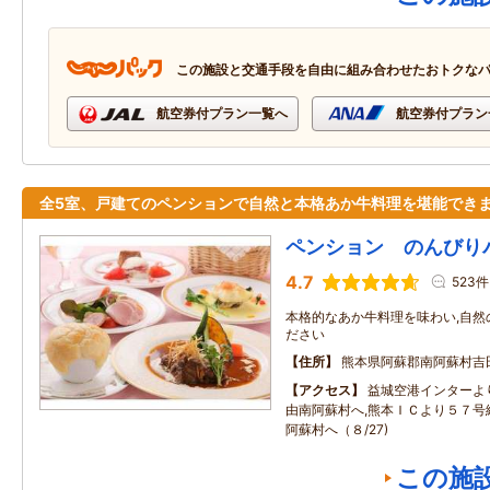
この施設と交通手段を自由に組み合わせたおトクな
航空券付プラン一覧へ
航空券付プラン
全5室、戸建てのペンションで自然と本格あか牛料理を堪能でき
ペンション のんびり
4.7
523件
本格的なあか牛料理を味わい,自然
ださい
住所
熊本県阿蘇郡南阿蘇村吉
アクセス
益城空港インターよ
由南阿蘇村へ,熊本ＩＣより５７号
阿蘇村へ（８/27)
この施