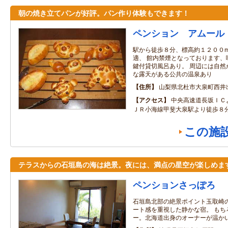
朝の焼き立てパンが好評。パン作り体験もできます！
ペンション アムール
駅から徒歩８分、標高約１２００
適、 館内禁煙となっております、
鍵付貸切風呂あり。 周辺には自然
な露天がある公共の温泉あり
住所
山梨県北杜市大泉町西井出8
アクセス
中央高速道長坂ＩＣ
ＪＲ小海線甲斐大泉駅より徒歩８
この施
テラスからの石垣島の海は絶景。夜には、満点の星空が楽しめま
ペンションさっぽろ
石垣島北部の絶景ポイント玉取崎
ート感を重視した静かな宿。 もち
ー。北海道出身のオーナーが温か