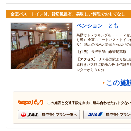
全室バス・トイレ付、貸切風呂有、美味しい料理でおもてなし
ペンション とも
高原でトレッキングを・・・ ２セ
も可） 全室ユニットバス・トイレ
り） 地元のお米と野菜たっぷりの
住所
長野県飯山市斑尾高原
アクセス
ＪＲ長野駅より飯山
原行きバス終点徒歩六分 上信越自
ンターから３０分
この施
この施設と交通手段を自由に組み合わせたおトクな
航空券付プラン一覧へ
航空券付プラン