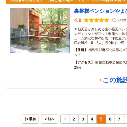
裏磐梯ペンションやま
4.8
271件
☆朝風呂が楽しめる山小屋風ペン
ンディッシュが二つ！季節の小鉢
ューム満点な和洋折衷、洋食屋フ
切岩風呂（5～6人）翌9時まで可
住所
福島県耶麻郡北塩原村大
５７
アクセス
磐越自動車道猪苗代
25分
この施
1
2
3
4
5
6
7
|< 最初
< 前へ