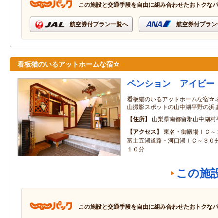
この施設と交通手段を自由に組み合わせたおトクな
航空券付プラン一覧へ
航空券付プラン
看板猫のいるアットホームな宿☆
ペンション アイビー
看板猫のいるアットホームな宿☆
山撮影スポットの山中湖平野の浜
住所
山梨県南都留郡山中湖村
アクセス
東名・御殿場ＩＣ～
富士五湖道路・河口湖ＩＣ～３０
１０分
この施
この施設と交通手段を自由に組み合わせたおトクな