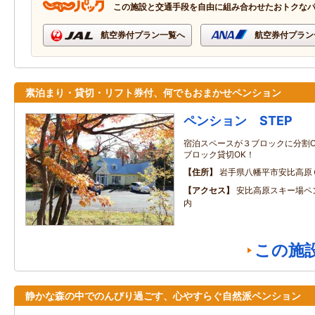
この施設と交通手段を自由に組み合わせたおトクな
航空券付プラン一覧へ
航空券付プラン
素泊まり・貸切・リフト券付、何でもおまかせペンション
ペンション STEP
宿泊スペースが３ブロックに分割O
ブロック貸切OK！
住所
岩手県八幡平市安比高原
アクセス
安比高原スキー場ペ
内
この施
静かな森の中でのんびり過ごす、心やすらぐ自然派ペンション