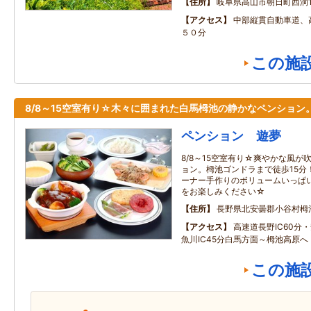
住所
岐阜県高山市朝日町西洞16
アクセス
中部縦貫自動車道、
５０分
この施
8/8～15空室有り☆木々に囲まれた白馬栂池の静かなペンション
ペンション 遊夢
8/8～15空室有り☆爽やかな風
ョン。栂池ゴンドラまで徒歩15分
ーナー手作りのボリュームいっぱ
をお楽しみください☆
住所
長野県北安曇郡小谷村栂
アクセス
高速道長野IC60分・
魚川IC45分白馬方面～栂池高原へ
この施