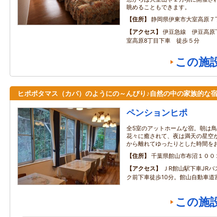
眺めることもできます。
住所
静岡県伊東市大室高原７
アクセス
伊豆急線 伊豆高原
室高原8丁目下車 徒歩５分
この施
ヒポポタマス（カバ）のようにの～んびり♪自然の中の家族的な
ペンションヒポ
全5室のアットホームな宿。朝は
花々に癒されて、夜は満天の星空
から離れてゆったりとした時間を
住所
千葉県館山市布沼１００
アクセス
ＪR館山駅下車JR
ク前下車徒歩10分。館山自動車道富
この施