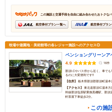
この施設と交通手段を自由に組み合わせたおトクな
航空券付プラン一覧へ
航空券付プラン
牧場や遊園地・美術館等の各レジャー施設へのアクセス◎
ペンショングリーンア
4.9
16件
那須I.Cやバス停から近く、車で
るのに大変便利です!!
住所
栃木県那須郡那須町湯本2
アクセス
東北道那須IC湯本方
幹線那須塩原駅乗換黒磯駅、那須温
軒茶屋下車徒歩2分。
この施