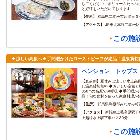
してください。ボリュームたっぷ
と好評をいただいております。
住所
福島県二本松市岳温泉３‐
アクセス
JR東北本線二本松駅
この施
★涼しい高原へ★手間暇かけたローストビーフが絶品！温泉貸切
ペンション トップス
【直前割】夏休みは涼しい水上高
し温泉貸切無料 ◆おいしい空気
850mの高原で深呼吸 ◆手間暇
品！旬な食材を使った家庭料理が
住所
群馬県利根郡みなかみ町
アクセス
新幹線上毛高原駅下
上越線水上駅下車バス30分
この施