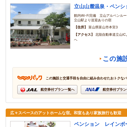
立山山麓温泉・ペンシ
館内Wi-Fi完備 立山アルペン
立山駅より送迎ありの宿
住所
富山県富山市本宮3
アクセス
北陸自動車道立山I
へ
この施
この施設と交通手段を自由に組み合わせたおトクな
航空券付プラン一覧へ
航空券付プラン
広々スペースのアットホームな宿。和室もあり家族旅行も歓迎
ペンション レインボ