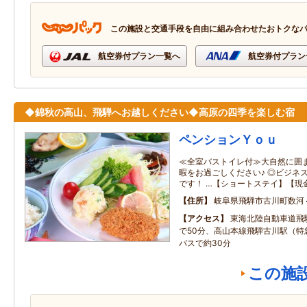
この施設と交通手段を自由に組み合わせたおトクな
航空券付プラン一覧へ
航空券付プラン
◆錦秋の高山、飛騨へお越しください◆高原の四季を楽しむ宿
ペンションＹｏｕ
≪全室バストイレ付≫大自然に囲
暇をお過ごしください♪ ◎ビジネ
です！ …【ショートステイ】【現
住所
岐阜県飛騨市古川町数河
アクセス
東海北陸自動車道飛
で50分、高山本線飛騨古川駅（特
バスで約30分
この施