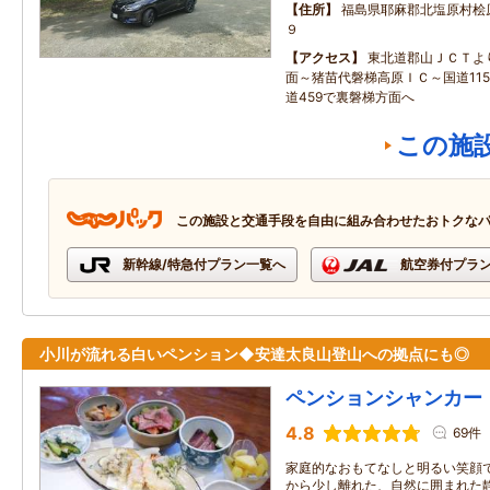
住所
福島県耶麻郡北塩原村桧
９
アクセス
東北道郡山ＪＣＴよ
面～猪苗代磐梯高原ＩＣ～国道11
道459で裏磐梯方面へ
この施
この施設と交通手段を自由に組み合わせたおトクな
新幹線/特急付プラン一覧へ
航空券付プラ
小川が流れる白いペンション◆安達太良山登山への拠点にも◎
ペンションシャンカー
4.8
69件
家庭的なおもてなしと明るい笑顔
から少し離れた、自然に囲まれた