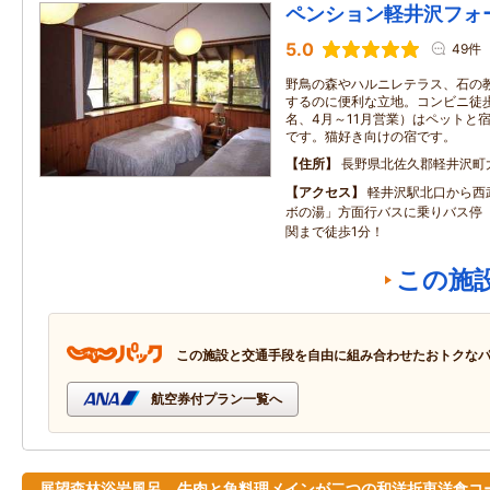
ペンション軽井沢フォ
5.0
49件
野鳥の森やハルニレテラス、石の
するのに便利な立地。コンビニ徒歩
名、4月～11月営業）はペットと
です。猫好き向けの宿です。
住所
長野県北佐久郡軽井沢町
アクセス
軽井沢駅北口から西
ボの湯」方面行バスに乗りバス停
関まで徒歩1分！
この施
この施設と交通手段を自由に組み合わせたおトクな
航空券付プラン一覧へ
展望森林浴岩風呂 牛肉と魚料理メインが二つの和洋折衷洋食コ