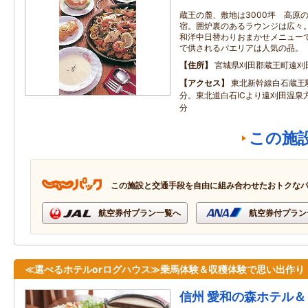
蔵王の麓、敷地は3000坪 高原
宿。囲炉裏のあるラウンジは広々
和洋中日替わりおまかせメニュー
で供されるパエリアは人気の品。
住所
宮城県刈田郡蔵王町遠刈田
アクセス
東北新幹線白石蔵王
分。東北道白石ICより遠刈田温泉
分
この施
この施設と交通手段を自由に組み合わせたおトクな
航空券付プラン一覧へ
航空券付プラン
≪選べるホテルorログハウス≫乗馬体験＆収穫体験で思い出作り
信州 愛和の森ホテル