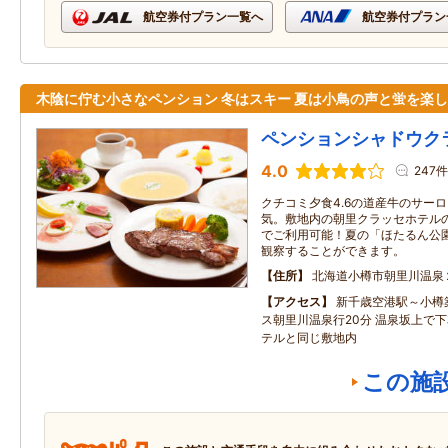
航空券付プラン一覧へ
航空券付プラン
木陰に佇む小さなペンション 冬はスキー 夏は小鳥の声と蛍を楽
ペンションシャドウク
4.0
247件
クチコミ夕食4.6の道産牛のサー
気。敷地内の朝里クラッセホテル
でご利用可能！夏の「ほたるん公
観察することができます。
住所
北海道小樽市朝里川温泉
アクセス
新千歳空港駅～小樽築
ス朝里川温泉行20分 温泉坂上で下
テルと同じ敷地内
この施