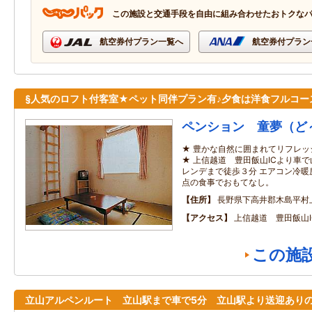
この施設と交通手段を自由に組み合わせたおトクな
航空券付プラン一覧へ
航空券付プラン
§人気のロフト付客室★ペット同伴プラン有♪夕食は洋食フルコー
ペンション 童夢（ど
★ 豊かな自然に囲まれてリフレ
★ 上信越道 豊田飯山ICより車
レンデまで徒歩３分 エアコン冷暖
点の食事でおもてなし。
住所
長野県下高井郡木島平村
アクセス
上信越道 豊田飯山
この施
立山アルペンルート 立山駅まで車で5分 立山駅より送迎あり