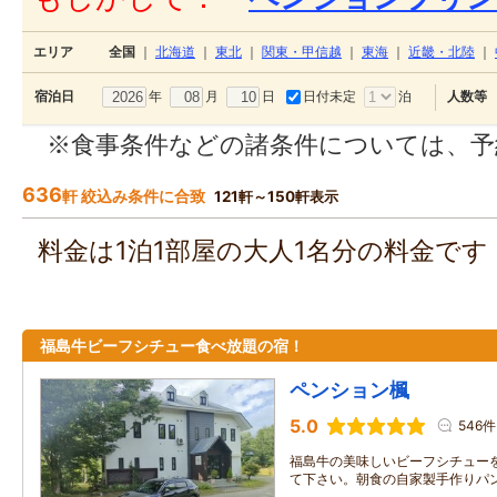
エリア
全国
｜
北海道
｜
東北
｜
関東・甲信越
｜
東海
｜
近畿・北陸
｜
年
月
日
日付未定
泊
宿泊日
人数等
※食事条件などの諸条件については、予
636
軒 絞込み条件に合致
121軒～150軒表示
料金は1泊1部屋の大人1名分の料金で
福島牛ビーフシチュー食べ放題の宿！
ペンション楓
5.0
546件
福島牛の美味しいビーフシチュー
て下さい。朝食の自家製手作りパ