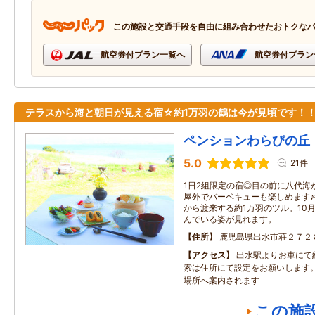
この施設と交通手段を自由に組み合わせたおトクな
航空券付プラン一覧へ
航空券付プラン
テラスから海と朝日が見える宿☆約1万羽の鶴は今が見頃です！
ペンションわらびの丘
5.0
21件
1日2組限定の宿◎目の前に八代海
屋外でバーベキューも楽しめます
から渡来する約1万羽のツル。10
んでいる姿が見れます。
住所
鹿児島県出水市荘２７２
アクセス
出水駅よりお車にて
索は住所にて設定をお願いします
場所へ案内されます
この施