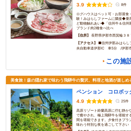
3.9
8件
ログハウスはペット可・お部屋食
験！みはらしファームに隣接◆乗
ど動物触れあい◆「信州牛＆信州
ブランド肉2種食べ比べ
住所
長野県伊那市西箕輪３８
アクセス
■信州伊那みはらし
央自動車道伊那IC 車5分 /伊那
この施
美食旅！森の隠れ家で味わう飛騨牛の贅沢、料理と地酒が楽しめ
ペンション コロボッ
4.9
25件
高原リゾート鈴蘭高原に佇む静か
で癒やされ、極上飛騨牛を堪能す
間を堪能できます。夕食付きプラン
味わう特別な夜を過ごして下さい