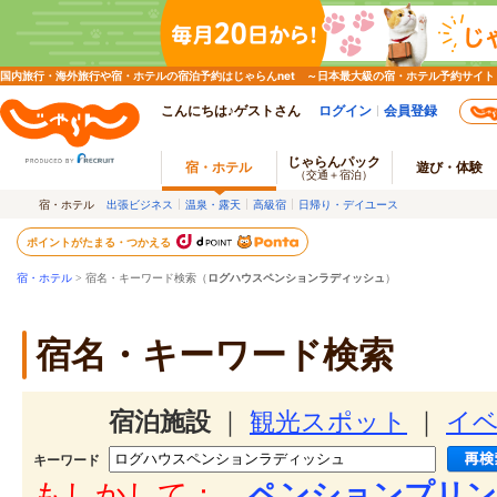
国内旅行・海外旅行や宿・ホテルの宿泊予約はじゃらんnet ～日本最大級の宿・ホテル予約サイト
こんにちは♪ゲストさん
ログイン
会員登録
じゃらんパック
宿・ホテル
遊び・体験
（交通＋宿泊）
宿・ホテル
出張ビジネス
温泉・露天
高級宿
日帰り・デイユース
ポイントがたまる・つかえる
宿・ホテル
> 宿名・キーワード検索（
ログハウスペンションラディッシュ
）
宿名・キーワード検索
宿泊施設
｜
観光スポット
｜
イ
キーワード
もしかして：
ペンションプリン