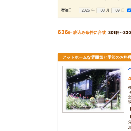
年
月
日
宿泊日
636
軒 絞込み条件に合致
301軒～33
アットホームな雰囲気と季節のお料
4