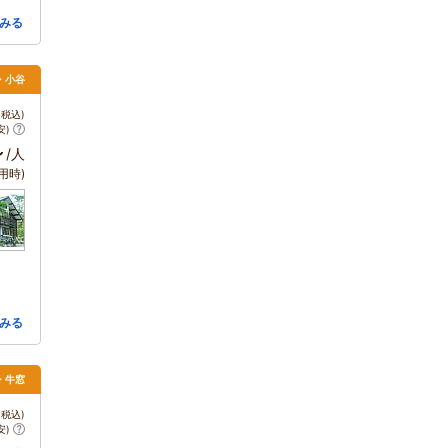
みる
馬・小谷
税込)
安)
～
/人
用時)
みる
・牛窓
税込)
安)