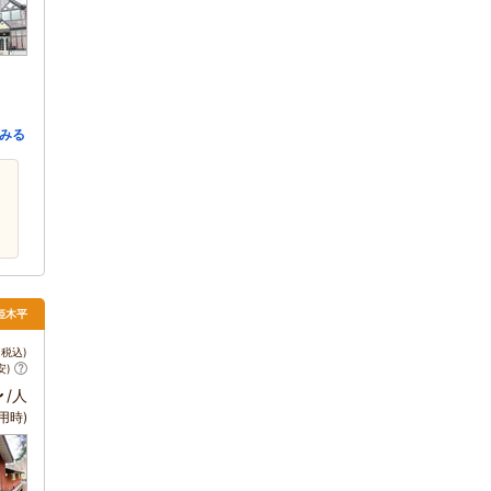
みる
姫木平
税込)
安)
～
/人
用時)