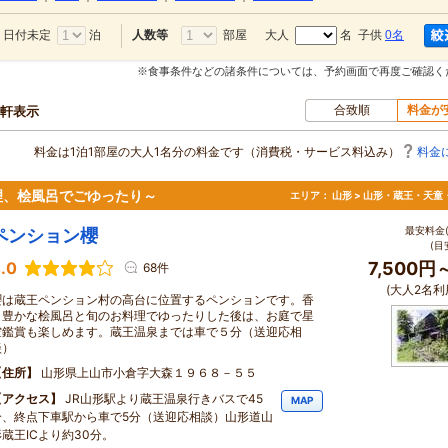
日付未定
泊
部屋
大人
名 子供
0名
人数等
※食事条件などの諸条件については、予約画面で再度ご確認く
合致順
料金が
0軒表示
料金は1泊1部屋の大人1名分の料金です（消費税・サービス料込み）
料金
理、桧風呂でごゆったり～
エリア：
山形 > 山形・蔵王・天童
最安料金(
ペンション櫻
(目
.0
7,500円
68件
(大人2名利
櫻は蔵王ペンション村の高台に位置するペンションです。香
り豊かな桧風呂と旬のお料理でゆったりした後は、お庭で星
空鑑賞も楽しめます。蔵王温泉までは車で５分（送迎応相
談）
住所
山形県上山市小倉字大森１９６８－５５
アクセス
JR山形駅より蔵王温泉行きバスで45
MAP
分、終点下車駅から車で5分（送迎応相談）山形道山
形蔵王ICより約30分。