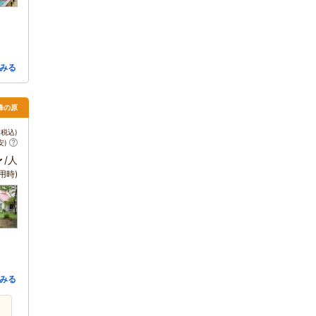
みる
・峰の原
税込)
安)
～
/人
用時)
みる