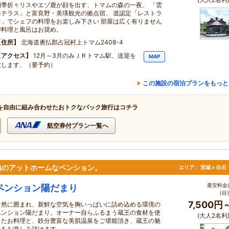
四季折々リスやエゾ鹿が顔を出す、トマムの森の一夜、 「雲
海テラス」と富良野・美瑛観光の拠点宿、 道認定「レストラ
ン」でシェフの料理をお楽しみ下さい 部屋は広く有りません
が料理と風呂はお奨め。
住所
北海道勇払郡占冠村上トマム2408-4
アクセス
12月～3月のみＪＲトマム駅、送迎を
MAP
致します、（要予約）
この施設の宿泊プランをもっと
を自由に組み合わせたおトクなパック旅行はコチラ
航空券付プラン一覧へ
内のアットホームなペンション。
エリア：
宮城 > 白
最安料金(
ペンション陽だまり
(目
7,500円
自然に囲まれ、新鮮な空気を胸いっぱいに詰め込める環境の
ペンション陽だまり。オーナー自らふるまう蔵王の食材を使
(大人2名利
ったお料理と、鉄分豊富な美肌温泉をご堪能頂き、蔵王の魅
力をお楽しみ頂けます。