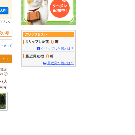
ださい。
安い順
0
について
クリップした宿とは？
0
・上山
最近見た宿とは？
税込)
安)
～
/人
用時)