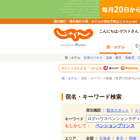
国内旅行・海外旅行や宿・ホテルの宿泊予約はじゃらんnet
こんにちは♪ゲストさん
じ
宿・ホテル
宿・ホテル
出張ビジネス
温泉・露天
高級宿
ポイントがたまる・つかえる
宿・ホテル
> 宿名・キーワード検索（
ログハウスペン
宿名・キーワード検索
宿泊施設
｜
観光スポット
｜
イ
キーワード
もしかして：
ペンションプリンス
エリア
全国
｜
北海道
｜
東北
｜
関東