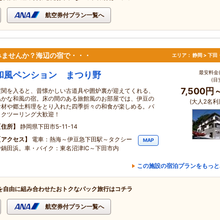
航空券付プラン一覧へ
みませんか？海辺の宿で・・・
エリア：
静岡 > 下
最安料金(
和風ペンション まつり野
(目
7,500円
玄関を入ると、昔懐かしい古道具や囲炉裏が迎えてくれる、
温かな和風の宿。床の間のある旅館風のお部屋では、伊豆の
(大人2名利
食材や郷土料理をとり入れた四季折々の和食が楽しめる。バ
イクツーリング大歓迎！
住所
静岡県下田市5-11-14
アクセス
電車：熱海～伊豆急下田駅～タクシー
MAP
で鍋田浜。車・バイク：東名沼津IC～下田市内
この施設の宿泊プランをもっと
を自由に組み合わせたおトクなパック旅行はコチラ
航空券付プラン一覧へ