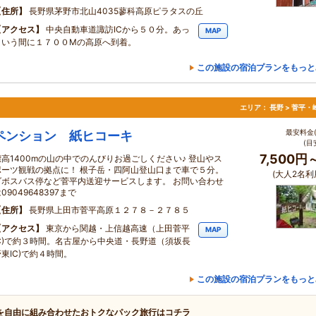
住所
長野県茅野市北山4035蓼科高原ピラタスの丘
アクセス
中央自動車道諏訪ICから５０分。あっ
MAP
という間に１７００Mの高原へ到着。
この施設の宿泊プランをもっと
エリア：
長野 > 菅平
最安料金(
ペンション 紙ヒコーキ
(目
7,500円
標高1400mの山の中でのんびりお過ごしください♪ 登山やス
ポーツ観戦の拠点に！ 根子岳・四阿山登山口まで車で５分。
(大人2名利
ダボスバス停など菅平内送迎サービスします。 お問い合わせ
09049648397まで
住所
長野県上田市菅平高原１２７８－２７８５
アクセス
東京から関越・上信越高速（上田菅平
MAP
IC)で約３時間。名古屋から中央道・長野道（須坂長
野東IC)で約４時間。
この施設の宿泊プランをもっと
を自由に組み合わせたおトクなパック旅行はコチラ