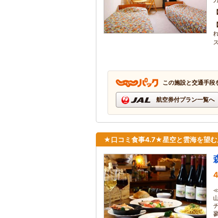
この施設と交通手段
航空券付プラン一覧へ
★口コミ食事4.7★星空と雲海を望
4