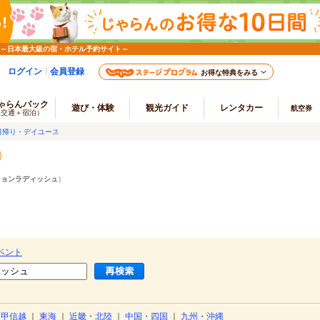
 ～日本最大級の宿・ホテル予約サイト～
ログイン
会員登録
お得な特典をみる
ゃらんパック
遊び・体験
観光ガイド
レンタカー
航空券
（交通＋宿泊）
日帰り・デイユース
ションラディッシュ
）
ベント
・甲信越
｜
東海
｜
近畿・北陸
｜
中国・四国
｜
九州・沖縄