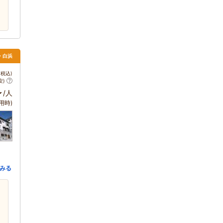
田・白浜
税込)
安)
～
/人
用時)
みる