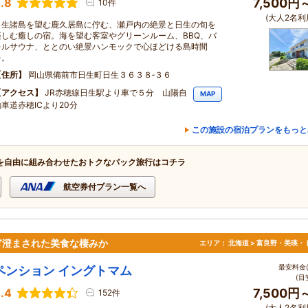
.8
7,500円
10件
(大人2名利
日生諸島を望む鹿久居島に佇む、瀬戸内の絶景と日生の旬を
楽しむ癒しの宿。海を望む客室やグリーンルーム、BBQ、バ
レルサウナ、ととのい絶景ハンモックで心ほどける島時間
を。
住所
岡山県備前市日生町日生３６３８‐３６
アクセス
JR赤穂線日生駅より車で５分 山陽自
MAP
動車道赤穂ICより20分
この施設の宿泊プランをもっと
を自由に組み合わせたおトクなパック旅行はコチラ
航空券付プラン一覧へ
ぎ澄まされた美食な棲みか
エリア：
北海道 > 富良野・美瑛・
最安料金(
ペンション イングトマム
(目
.4
7,500円
152件
(大人2名利