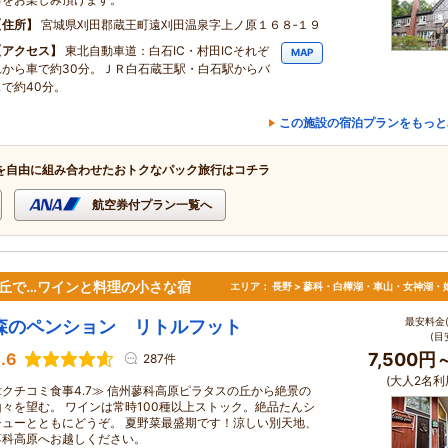
住所
宮城県刈田郡蔵王町遠刈田温泉字上ノ原１６８‐１９
アクセス
東北自動車道：白石IC・村田ICそれぞ
MAP
れから車で約30分。ＪＲ白石蔵王駅・白石駅からバ
スで約40分。
この施設の宿泊プランをもっと
を自由に組み合わせたおトクなパック旅行はコチラ
航空券付プラン一覧へ
む丘で…ワインと料理の小さな宿
エリア：
長野 > 蓼科・白樺湖・車山・女神湖・
最安料金(
森のペンション リトルフット
(目
.6
7,500円
287件
(大人2名利
≪クチコミ食事4.7≫ 信州蓼科高原ピラタスの丘から絶景の
山々を望む。 ワインは常時100種以上ストック。絶品たんシ
チューとともにどうぞ。 夏野菜最盛期です！涼しい別天地、
蓼科高原へお越しください。