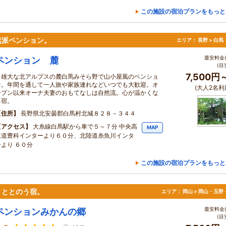
この施設の宿泊プランをもっと
然派ペンション。
エリア：
長野 > 白
最安料金(
ペンション 麓
(目
7,500円
雄大な北アルプスの麓白馬みそら野で山小屋風のペンショ
ン。年間を通して一人旅や家族連れなどいつでも大歓迎。オ
(大人2名利
ープン以来オーナ夫妻のおもてなしは自然流。心が温かくな
る宿。
住所
長野県北安曇郡白馬村北城８２８－３４４
アクセス
大糸線白馬駅から車で５～７分 中央高
MAP
速道豊科インターより６０分、北陸道糸魚川インタ
ーより ６０分
この施設の宿泊プランをもっと
、ととのう宿。
エリア：
岡山 > 岡山・玉野
最安料金(
ペンションみかんの郷
(目