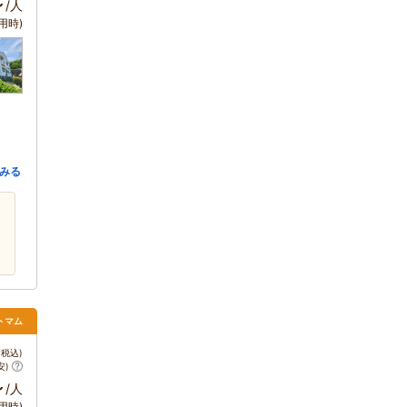
～
/人
用時)
みる
トマム
税込)
安)
～
/人
用時)