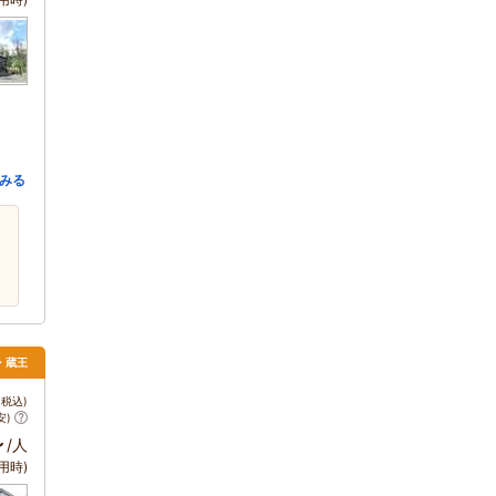
みる
石・蔵王
税込)
安)
～
/人
用時)