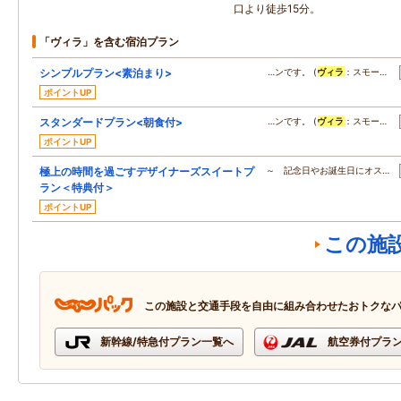
口より徒歩15分。
「ヴィラ」を含む宿泊プラン
シンプルプラン<素泊まり>
…ンです。 (
ヴィラ
：スモー…
ポイントUP
スタンダードプラン<朝食付>
…ンです。 (
ヴィラ
：スモー…
ポイントUP
極上の時間を過ごすデザイナーズスイートプ
～ 記念日やお誕生日にオス…
ラン＜特典付＞
ポイントUP
この施
この施設と交通手段を自由に組み合わせたおトクな
新幹線/特急付プラン一覧へ
航空券付プラ