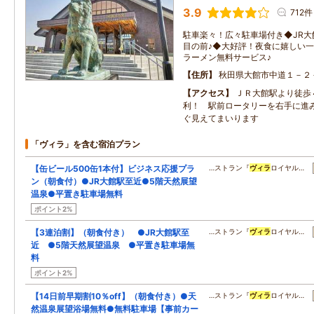
3.9
712件
駐車楽々！広々駐車場付き◆JR大
目の前♪◆大好評！夜食に嬉しい
ラーメン無料サービス♪
住所
秋田県大館市中道１－２
アクセス
ＪＲ大館駅より徒歩
利！ 駅前ロータリーを右手に進
ぐ見えてまいります
「ヴィラ」を含む宿泊プラン
【缶ビール500缶1本付】ビジネス応援プラ
…ストラン『
ヴィラ
ロイヤル…
ン（朝食付）●JR大館駅至近●5階天然展望
温泉●平置き駐車場無料
ポイント2%
【3連泊割】（朝食付き） ●JR大館駅至
…ストラン『
ヴィラ
ロイヤル…
近 ●5階天然展望温泉 ●平置き駐車場無
料
ポイント2%
【14日前早期割10％off】（朝食付き）●天
…ストラン『
ヴィラ
ロイヤル…
然温泉展望浴場無料●無料駐車場【事前カー