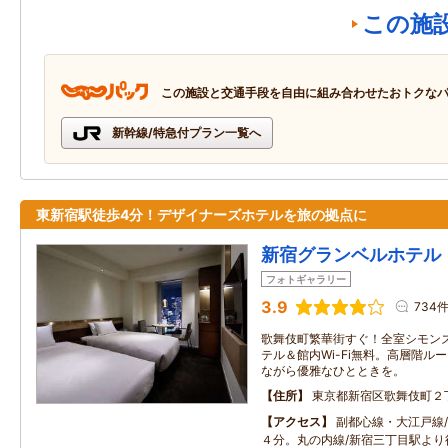
この施
この施設と交通手段を自由に組み合わせたおトクな
新幹線/特急付プラン一覧へ
東新宿駅徒歩4分！デザイナーズホテルを旅の拠点に
新宿グランベルホテル
フォトギャラリー
3.9
734
歌舞伎町繁華街すぐ！全室シモン
テル＆館内Wi-Fi無料。高層階ル
ながら優雅なひとときを。
住所
東京都新宿区歌舞伎町２
アクセス
副都心線・大江戸線
４分。丸の内線/新宿三丁目駅より