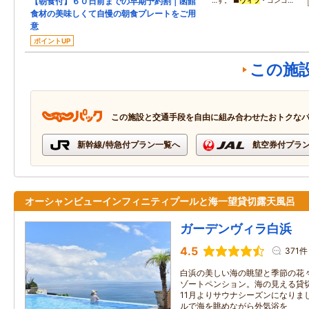
【朝食付】６０日前までの早期予約割｜函館
…す。 ■
ヴィラ
・コンコ…
食材の美味しくて自慢の朝食プレートをご用
意
ポイントUP
この施
この施設と交通手段を自由に組み合わせたおトクな
新幹線/特急付プラン一覧へ
航空券付プラ
オーシャンビューインフィニティプールと海一望貸切露天風呂
ガーデンヴィラ白浜
4.5
371件
白浜の美しい海の眺望と季節の花
ゾートペンション。海の見える貸
11月よりサウナシーズンになりま
ルで海を眺めながら外気浴を