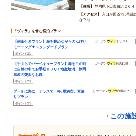
住所
静岡県下田市白浜２６４
アクセス
入口が国道135号線
な立地。
「ヴィラ」を含む宿泊プラン
【朝食付きプラン】海を眺めながらのんびり
… ガーデン
ヴィラ
オリジナ…
モーニング★スタンダードプラン
ポイント2%
【手ぶらでバーベキュープラン】海を目の前
… ガーデン
ヴィラ
白浜に併…
に自然の中でお手軽ＢＢＱ！地産地消、静岡
県産の贅沢なお肉
ポイント2%
プールに海に、テラスで一杯♪夏満喫。素泊
…りガーデン
ヴィラ
白浜のプ…
りプラン
ポイント2%
この施