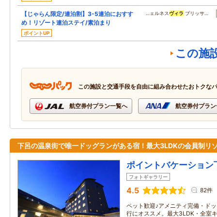
【じゃらん限定/連泊割】3-5連泊におすす
…ェルネス
ヴィラ
ブリッサ…
め！リゾート連泊ステイ/素泊まり
ポイントUP
この施
この施設と交通手段を自由に組み合わせたおトクな
航空券付プラン一覧へ
航空券付プラン
下呂の温泉街で唯一ドッグランがある宿！最大3LDKの会員制リ
ポイントバケーション
フォトギャラリー
4.5
82件
ペット歓迎♪アメニティ完備・ド
行にオススメ。最大3LDK・全室