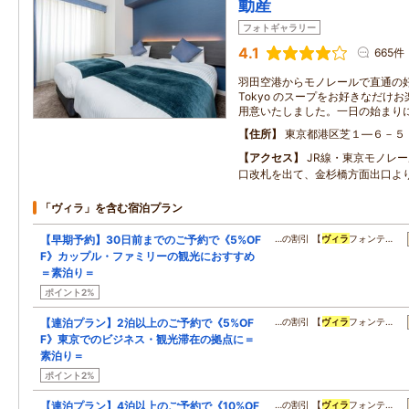
動産
フォトギャラリー
4.1
665件
羽田空港からモノレールで直通の好アク
Tokyo のスープをお好きなだけ
用意いたしました。一日の始まり
住所
東京都港区芝１―６－５
アクセス
JR線・東京モノレ
口改札を出て、金杉橋方面出口よ
「ヴィラ」を含む宿泊プラン
【早期予約】30日前までのご予約で《5%OF
…の割引 【
ヴィラ
フォンテ…
F》カップル・ファミリーの観光におすすめ
＝素泊り＝
ポイント2%
【連泊プラン】2泊以上のご予約で《5%OF
…の割引 【
ヴィラ
フォンテ…
F》東京でのビジネス・観光滞在の拠点に＝
素泊り＝
ポイント2%
【連泊プラン】4泊以上のご予約で《10%OF
…の割引 【
ヴィラ
フォンテ…