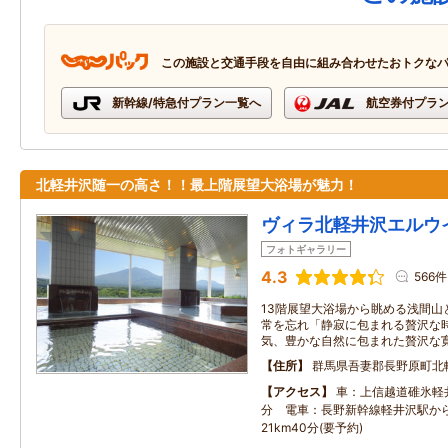
この施設と交通手段を自由に組み合わせたおトクな
新幹線/特急付プラン一覧へ
航空券付プラ
北軽井沢随一の高さ！！最上階展望大浴場が魅力！
ヴィラ北軽井沢エルウ
フォトギャラリー
4.3
566件
13階展望大浴場から眺める浅間山
常を忘れ「静寂に包まれる贅沢な
気、豊かな自然に包まれた贅沢な
住所
群馬県吾妻郡長野原町北
アクセス
車：上信越道碓氷軽井
分 電車：長野新幹線軽井沢駅か
21km40分(要予約)