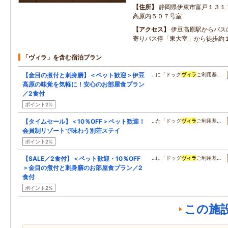
住所
静岡県伊東市富戸１３１
高原内５０７号室
アクセス
伊豆高原駅からバス
寄りバス停「東大室」から徒歩約
「ヴィラ」を含む宿泊プラン
【金目の煮付と刺身膳】＜ペット歓迎＞伊豆
…に「ドッグ
ヴィラ
ご利用基…
高原の味覚を気軽に！安心のお部屋食プラン
／2食付
ポイント2%
【タイムセール】＜10％OFF＞ペット歓迎！
…た「ドッグ
ヴィラ
ご利用基…
会員制リゾートで味わう別荘ステイ
ポイント2%
【SALE／2食付】＜ペット歓迎・10％OFF
…に「ドッグ
ヴィラ
ご利用基…
＞金目の煮付と刺身膳のお部屋食プラン／2
食付
ポイント2%
この施