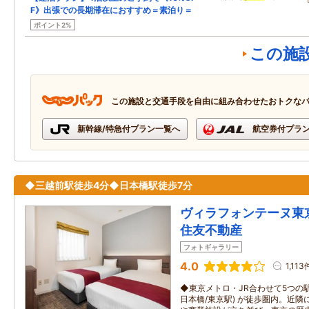
F》出張での長期滞在におすすめ＝素泊り＝
ポイント2%
この施
この施設と交通手段を自由に組み合わせたおトクな
新幹線/特急付プラン一覧へ
航空券付プラ
◆三越前駅徒歩4分◆日本橋駅徒歩7分
ヴィラフォンテーヌ東
住友不動産
フォトギャラリー
4.0
1,113
◆東京メトロ・JR合わせて5つの駅 
日本橋/東京駅) が徒歩圏内。近