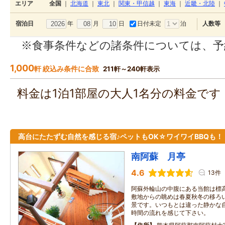
エリア
全国
｜
北海道
｜
東北
｜
関東・甲信越
｜
東海
｜
近畿・北陸
｜
年
月
日
日付未定
泊
宿泊日
人数等
※食事条件などの諸条件については、予
1,000
軒 絞込み条件に合致
211軒～240軒表示
料金は1泊1部屋の大人1名分の料金で
高台にたたずむ自然を感じる宿♪ペットもOK☆ワイワイBBQも！
南阿蘇 月亭
4.6
13件
阿蘇外輪山の中腹にある当館は標高
敷地からの眺めは春夏秋冬の移ろ
景です。いつもとは違った静かな
時間の流れを感じて下さい。