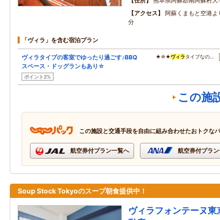
住所
熊本県阿蘇郡南阿蘇村大
アクセス
阿蘇くまもと空港よ
分
「ヴィラ」を含む宿泊プラン
ヴィラタイプの客室でゆったり過ごす♪BBQ
★☆★
ヴィラ
タイプなの…
スペース・ドッグランもあり☆
ポイント2%
この施
この施設と交通手段を自由に組み合わせたおトクな
航空券付プラン一覧へ
航空券付プラン
Soup Stock Tokyoのスープ朝食提供中！
ヴィラフォンテーヌ東