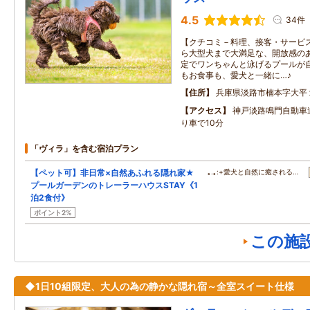
4.5
34件
【クチコミ－料理、接客・サービス
ら大型犬まで大満足な、開放感の
定でワンちゃんと泳げるプールが
もお食事も、愛犬と一緒に…♪
住所
兵庫県淡路市楠本字大平
アクセス
神戸淡路鳴門自動車道
り車で10分
「ヴィラ」を含む宿泊プラン
【ペット可】非日常×自然あふれる隠れ家★
｡.｡:+愛犬と自然に癒される…
プールガーデンのトレーラーハウスSTAY《1
泊2食付》
ポイント2%
この施
◆1日10組限定、大人の為の静かな隠れ宿～全室スイート仕様