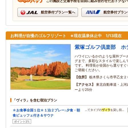
この施設と交通手段を自由に組み合わせたおトクな
航空券付プラン一覧へ
航空券付プラン
お料理が自慢のゴルフリゾート ※現在温泉休止中 1/13現在
紫塚ゴルフ倶楽部 ホ
ハワイにいるかのような屋外プー
グまで、多彩なスタイルで楽しん
です。 料理長が全国から選りすぐ
ご堪能ください。
住所
栃木県さくら市早乙女２
アクセス
東北自動車道・上河
ーより25分
「ヴィラ」を含む宿泊プラン
☆お食事全国１位☆１泊２プレー♪夕食・朝
…てタイプの
ヴィラ
を貸し切…
食ビュッフェ付き＆サウナ
ポイント2%