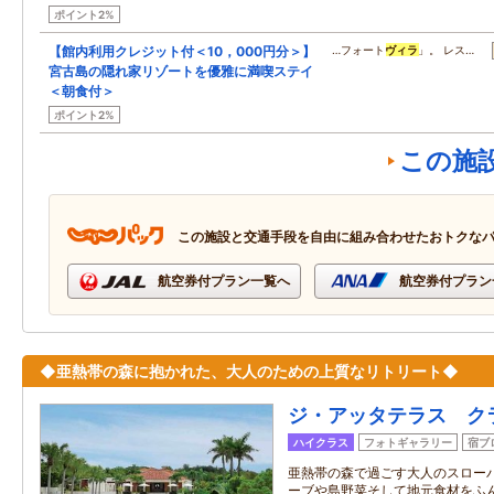
ポイント2%
【館内利用クレジット付＜10，000円分＞】
…フォート
ヴィラ
」。 レス…
宮古島の隠れ家リゾートを優雅に満喫ステイ
＜朝食付＞
ポイント2%
この施
この施設と交通手段を自由に組み合わせたおトクな
航空券付プラン一覧へ
航空券付プラン
◆亜熱帯の森に抱かれた、大人のための上質なリトリート◆
ジ・アッタテラス ク
ハイクラス
フォトギャラリー
宿ブ
亜熱帯の森で過ごす大人のスロー
ーブや島野菜そして地元食材をふ