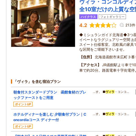
ヴィラ・コンコルディア
全10室だけの上質な空
ハイクラス
フォトギャラリー
4.2
213件
◆ミシュランガイド北海道◆3つ星
イベートなラグジュアリー空間 お
スイート仕様客室。北欧風の家具
な区間をご堪能下さいませ。
住所
北海道函館市末広町３番
アクセス
JR函館駅より車で1
車で約20分。路面電車十字街電停
「ヴィラ」を含む宿泊プラン
朝食付スタンダードプラン 函館食材のブレ
…す。 ■
ヴィラ
・コンコ…
ックファーストをご用意
ポイントUP
ホテルディナーを楽しむ 夕朝食付プラン｜C
…す。 ■
ヴィラ
・コンコ…
oncordiaコース ディナー付
ポイントUP