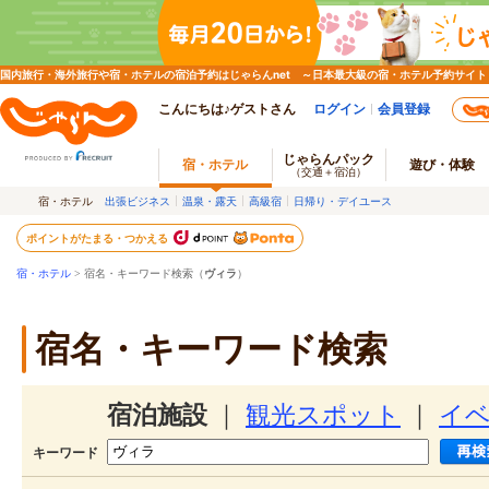
国内旅行・海外旅行や宿・ホテルの宿泊予約はじゃらんnet ～日本最大級の宿・ホテル予約サイト
こんにちは♪ゲストさん
ログイン
会員登録
じゃらんパック
宿・ホテル
遊び・体験
（交通＋宿泊）
宿・ホテル
出張ビジネス
温泉・露天
高級宿
日帰り・デイユース
ポイントがたまる・つかえる
宿・ホテル
> 宿名・キーワード検索（
ヴィラ
）
宿名・キーワード検索
宿泊施設
｜
観光スポット
｜
イ
キーワード