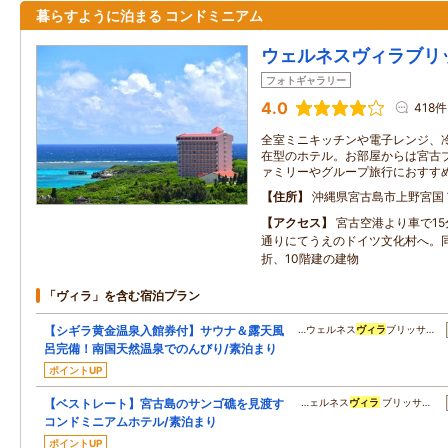
暮らすように泊まる コンドミニアム
ウェルネスヴィラブリ
フォトギャラリー
4.0
418件
全室ミニキッチンや電子レンジ、
在型のホテル。お部屋からは宮古
ァミリーやグループ旅行におすす
住所
沖縄県宮古島市上野宮国
アクセス
宮古空港より車で1
通りにてうえのドイツ文化村へ。
折、10階建の建物
「ヴィラ」を含む宿泊プラン
【シギラ黄金温泉入館券付】サウナ＆露天風
…ウェルネス
ヴィラ
ブリッサ…
呂完備！南国天然温泉でのんびり/素泊まり
ポイントUP
【ベストレート】宮古島のサンゴ礁を見渡す
…ェルネス
ヴィラ
ブリッサ…
コンドミニアムホテル/素泊まり
ポイントUP