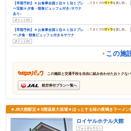
【早期予約】☆お食事全国１位☆１泊１プレ
…てタイプの
ヴィラ
を貸し切…
ー宝船☆夕食・朝食ビュッフェ付き♪サウナ
あり♪
ポイント2%
【早期予約】☆お食事全国１位☆１泊２プレ
…てタイプの
ヴィラ
を貸し切…
ー♪夕食・朝食ビュッフェ付き＆サウナ
ポイント2%
この施
この施設と交通手段を自由に組み合わせたおトクな
航空券付プラン一覧へ
★JR大館駅近★5階温泉大浴場★ほっとする味の夜鳴きラーメン
ロイヤルホテル大館
フォトギャラリー