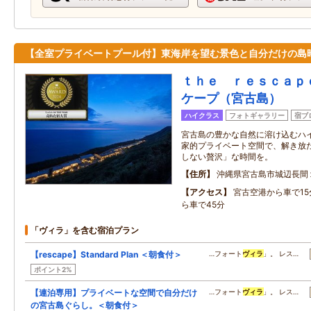
【全室プライベートプール付】東海岸を望む景色と自分だけの島
ｔｈｅ ｒｅｓｃａｐ
ケープ（宮古島）
ハイクラス
フォトギャラリー
宿ブ
宮古島の豊かな自然に溶け込むハ
家的プライベート空間で、解き放
しない贅沢」な時間を。
住所
沖縄県宮古島市城辺長間
アクセス
宮古空港から車で1
ら車で45分
「ヴィラ」を含む宿泊プラン
【rescape】Standard Plan ＜朝食付＞
…フォート
ヴィラ
」。 レス…
ポイント2%
【連泊専用】プライベートな空間で自分だけ
…フォート
ヴィラ
」。 レス…
の宮古島ぐらし。＜朝食付＞