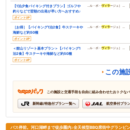
【1泊夕食バイキング付きプラン】ゴルフや
…ル・ボ・
ヴィラ
ージュ］ …
釣りなどで翌朝の出発が早い方へおすすめ♪
ポイントUP
［お得］【バイキング1泊2食】牛ステーキや
…ル・ボ・
ヴィラ
ージュ］ …
海鮮など約50種
ポイントUP
＜館山リゾート基本プラン＞【バイキング1
…ル・ボ・
ヴィラ
ージュ］ …
泊2食】牛ステーキや海鮮など約50種
ポイントUP
この施
この施設と交通手段を自由に組み合わせたおトクな
新幹線/特急付プラン一覧へ
航空券付プラ
バス停前。河口湖畔まで徒歩圏内♪全天候型BBQ席街中グランピ