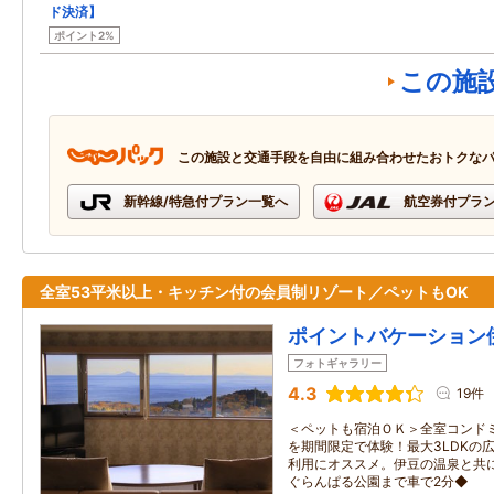
ド決済】
ポイント2%
この施
この施設と交通手段を自由に組み合わせたおトクな
新幹線/特急付プラン一覧へ
航空券付プラ
全室53平米以上・キッチン付の会員制リゾート／ペットもOK
ポイントバケーション
フォトギャラリー
4.3
19件
＜ペットも宿泊ＯＫ＞全室コンド
を期間限定で体験！最大3LDKの
利用にオススメ。伊豆の温泉と共
ぐらんぱる公園まで車で2分◆