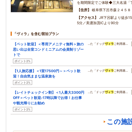
を期間限定でご体験◆三大名湯「
住所
岐阜県下呂市森２４５８
アクセス
JR下呂駅より徒歩1
5分／美濃加茂ICより90分
「ヴィラ」を含む宿泊プラン
【ペット歓迎】＜専用アメニティ無料＞旅の
…た「ドッグ
ヴィラ
ご利用基…
思い出は全室コンドミニアムの会員制リゾー
トで
ポイント2%
【1人旅応援】＜1室17500円～＞ペット歓
…た「ドッグ
ヴィラ
ご利用基…
迎！自由気ままな温泉旅を
ポイント2%
【レイトチェックイン割】＜1人最大3300円
…た「ドッグ
ヴィラ
ご利用基…
OFF＞ペット歓迎♪17時以降でお得！お仕事
や観光帰りにお勧め
ポイント2%
この施