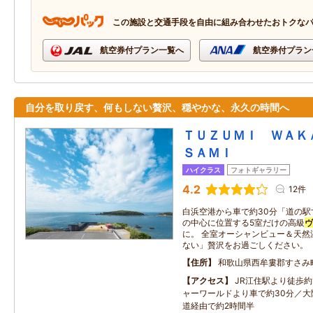
この施設と交通手段を自由に組み合わせたおトクな
航空券付プラン一覧へ
航空券付プラン
自分を取り戻す、何もしない贅沢、穏やかな、永久の時間へ
ＴＵＺＵＭＩ ＷＡＫ
ＳＡＭＩ
ハイクラス
フォトギャラリー
4.2
12件
白浜空港から車で約30分「道の
の中心に位置する5室だけの高級
ヴ
に。 全室オーシャンビュー＆天然
ない」贅沢をお過ごしください。
住所
和歌山県西牟婁郡すさみ
アクセス
JR江住駅より徒歩約
ャーワールドより車で約30分／大
道経由で約2時間半