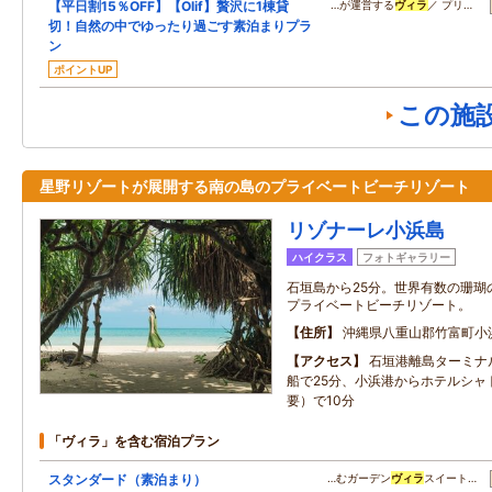
【平日割15％OFF】【Olif】贅沢に1棟貸
…が運営する
ヴィラ
／ プリ…
切！自然の中でゆったり過ごす素泊まりプラ
ン
ポイントUP
この施
星野リゾートが展開する南の島のプライベートビーチリゾート
リゾナーレ小浜島
ハイクラス
フォトギャラリー
石垣島から25分。世界有数の珊瑚
プライベートビーチリゾート。
住所
沖縄県八重山郡竹富町小
アクセス
石垣港離島ターミナ
船で25分、小浜港からホテルシャ
要）で10分
「ヴィラ」を含む宿泊プラン
スタンダード（素泊まり）
…むガーデン
ヴィラ
スイート…