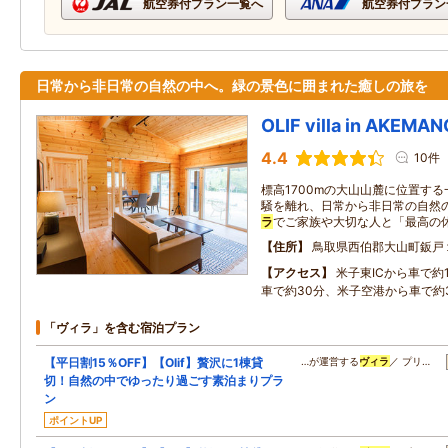
航空券付プラン一覧へ
航空券付プラン
日常から非日常の自然の中へ。緑の景色に囲まれた癒しの旅を
OLIF villa in AKEMA
4.4
10件
標高1700mの大山山麓に位置する
騒を離れ、日常から非日常の自然の
ラ
でご家族や大切な人と「最高の
住所
鳥取県西伯郡大山町鈑戸
アクセス
米子東ICから車で約
車で約30分、米子空港から車で約
「ヴィラ」を含む宿泊プラン
【平日割15％OFF】【Olif】贅沢に1棟貸
…が運営する
ヴィラ
／ プリ…
切！自然の中でゆったり過ごす素泊まりプラ
ン
ポイントUP