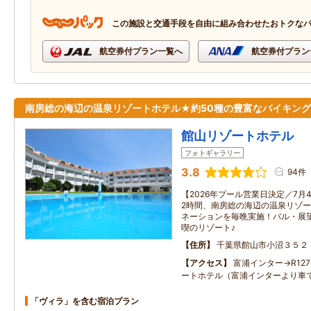
この施設と交通手段を自由に組み合わせたおトクな
航空券付プラン一覧へ
航空券付プラン
南房総の海辺の温泉リゾートホテル★約50種の豊富なバイキング
館山リゾートホテル
フォトギャラリー
3.8
94件
【2026年プール営業日決定／7月4
2時間、南房総の海辺の温泉リゾ
ネーションを毎晩実施！バル・展
喫のリゾート♪
住所
千葉県館山市小沼３５２
アクセス
富浦インター→R127
ートホテル（富浦インターより車で
「ヴィラ」を含む宿泊プラン