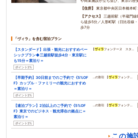
や商業施設が立ち並び、東京の歴
住所
東京都中央区日本橋本町
アクセス
三越前駅（半蔵門線B
ら徒歩5分／人形町駅（日比谷線・
歩7分
「ヴィラ」を含む宿泊プラン
【スタンダード】出張・観光におすすめベー
【
ヴィラ
フォンテーヌ スタ…
シックプラン◆三越前駅徒歩4分・東京駅に
も15分＝素泊り＝
ポイント2%
【早期予約】30日前までのご予約で《5%OF
…の割引 【
ヴィラ
フォンテ…
F》カップル・ファミリーの観光におすすめ
＝素泊り＝
ポイント2%
【連泊プラン】2泊以上のご予約で《5%OF
…の割引 【
ヴィラ
フォンテ…
F》東京でのビジネス・観光滞在の拠点に＝
素泊り＝
ポイント2%
この施