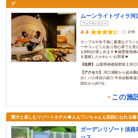
グ
ムーンライトヴィラ河
フォトギャラリー
4.4
21件
カップルや女子旅に最適なグラン
ーやコンビニがあり初心者でも安
もBBQが楽しめます★秘密基地感
を凝縮したかわいいお部屋★
住所
山梨県南都留郡富士河口
アクセス
河口湖駅から徒歩圏
分）バス停目の前◎ 中央自動車道
田ICから約7分。
この施
愛犬と楽しむリゾートホテル◆人もワンちゃんも笑顔になれる癒
ガーデンリゾート淡路
ッス