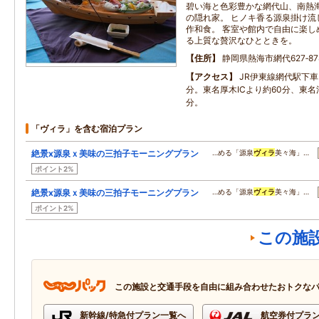
碧い海と色彩豊かな網代山、南熱
の隠れ家。 ヒノキ香る源泉掛け流
作和食。 客室や館内で自由に楽し
る上質な贅沢なひとときを。
住所
静岡県熱海市網代627‐87
アクセス
JR伊東線網代駅下車
分。東名厚木ICより約60分、東名沼
分。
「ヴィラ」を含む宿泊プラン
絶景x源泉ｘ美味の三拍子モーニングプラン
…める「源泉
ヴィラ
美々海」…
ポイント2%
絶景x源泉ｘ美味の三拍子モーニングプラン
…める「源泉
ヴィラ
美々海」…
ポイント2%
この施
この施設と交通手段を自由に組み合わせたおトクな
新幹線/特急付プラン一覧へ
航空券付プラ