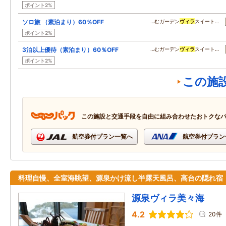
ポイント2%
ソロ旅 （素泊まり）60％OFF
…むガーデン
ヴィラ
スイート…
ポイント2%
3泊以上優待（素泊まり）60％OFF
…むガーデン
ヴィラ
スイート…
ポイント2%
この施
この施設と交通手段を自由に組み合わせたおトクな
航空券付プラン一覧へ
航空券付プラン
料理自慢、全室海眺望、源泉かけ流し半露天風呂、高台の隠れ宿
源泉ヴィラ美々海
4.2
20件