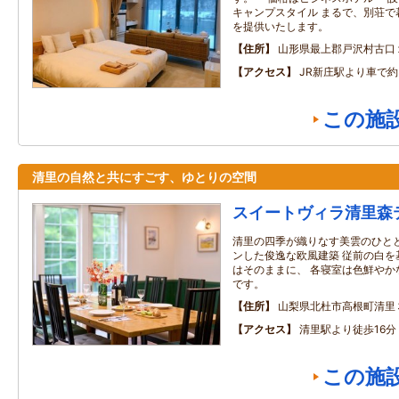
キャンプスタイル まるで、別荘で
を提供いたします。
住所
山形県最上郡戸沢村古口
アクセス
JR新庄駅より車で約
この施
清里の自然と共にすごす、ゆとりの空間
スイートヴィラ清里森
清里の四季が織りなす美雲のひとと
ンした俊逸な欧風建築 従前の白を
はそのままに、 各寝室は色鮮やか
です。
住所
山梨県北杜市高根町清里
アクセス
清里駅より徒歩16
この施