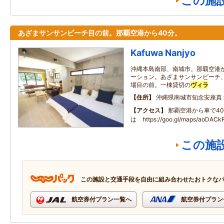
この施
あざまサンサンビーチ目の前。那覇空港から40分。
Kafuwa Nanjyo
沖縄本島南部、南城市。那覇空港
ーション。あざまサンサンビーチ
場目の前。一棟貸切の
ヴィラ
住所
沖縄県南城市知念安座真
アクセス
那覇空港から車で4
は https://goo.gl/maps/aoDA
この施
この施設と交通手段を自由に組み合わせたおトクな
航空券付プラン一覧へ
航空券付プラン