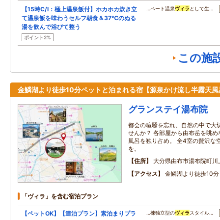
【15時C/I：極上温泉飯付】ホカホカ炊き立
…ベート温泉
ヴィラ
として生…
て温泉飯を味わうセルフ朝食＆37℃のぬる
湯を飲んで浴びて整う
ポイント2%
この施
金鱗湖より徒歩10分ペットと泊まれる宿【源泉かけ流し半露天風
グランステイ湯布院
都会の喧騒を忘れ、自然の中で大
せんか？ 各部屋から由布岳を眺め
風呂を独り占め。 全4室の贅沢な
を。
住所
大分県由布市湯布院町川上
アクセス
金鱗湖より徒歩10分
「ヴィラ」を含む宿泊プラン
【ペットOK】【連泊プラン】素泊まりプラ
…棟独立型の
ヴィラ
スタイル…