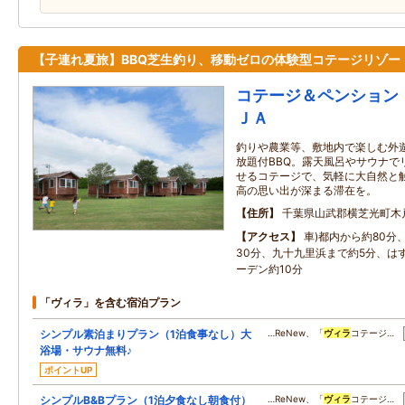
【子連れ夏旅】BBQ芝生釣り、移動ゼロの体験型コテージリゾー
コテージ＆ペンション 
ＪＡ
釣りや農業等、敷地内で楽しむ外
放題付BBQ。露天風呂やサウナで
せるコテージで、気軽に大自然と
高の思い出が深まる滞在を。
住所
千葉県山武郡横芝光町木
アクセス
車)都内から約80分
30分、九十九里浜まで約5分、は
ーデン約10分
「ヴィラ」を含む宿泊プラン
シンプル素泊まりプラン（1泊食事なし）大
…ReNew、「
ヴィラ
コテージ…
浴場・サウナ無料♪
ポイントUP
シンプルB&Bプラン（1泊夕食なし朝食付）
…ReNew、「
ヴィラ
コテージ…