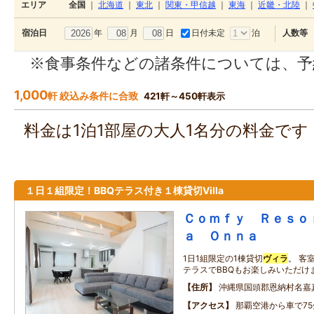
エリア
全国
｜
北海道
｜
東北
｜
関東・甲信越
｜
東海
｜
近畿・北陸
｜
年
月
日
日付未定
泊
宿泊日
人数等
※食事条件などの諸条件については、予
1,000
軒 絞込み条件に合致
421軒～450軒表示
料金は1泊1部屋の大人1名分の料金で
１日１組限定！BBQテラス付き１棟貸切Villa
Ｃｏｍｆｙ Ｒｅｓｏ
ａ Ｏｎｎａ
1日1組限定の1棟貸切
ヴィラ
。 客
テラスでBBQもお楽しみいただけ
住所
沖縄県国頭郡恩納村名嘉
アクセス
那覇空港から車で75