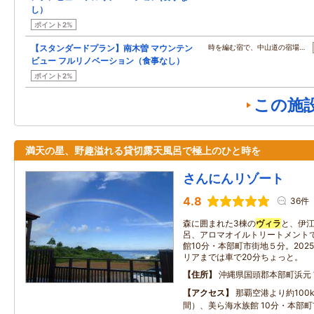
し）
ポイント2%
【スタンダードプラン】南木曽 マウンテン
時を編む宿で、中山道の宿場…
ビュー フルリノベーション（食事なし）
ポイント2%
この施
満天の星、野趣溢れる貸切露天風呂で極上のひと時を
さんにんリゾート
4.8
36件
森に囲まれた3棟の
ヴィラ
と、伊
呂、アロマオイルトリートメント
館10分・本部町市街地５分。20
リアまでは車で20分ちょっと。
住所
沖縄県国頭郡本部町浜元
アクセス
那覇空港より約100
間）、美ら海水族館 10分・本部町