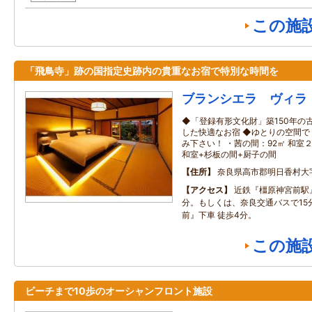
この施
「飛鳥寺」跡の国指定史跡内の貴重なお宿で特別な時間を
ブランシエラ ヴィラ
◆「登録有形文化財」築150年の
した快適なお宿 ◆ゆとりの空間
み下さい！ ・茜の間：92㎡ 和室
和室+杉板の間+厨子の間
住所
奈良県高市郡明日香村大
アクセス
近鉄『橿原神宮前駅
分。もしくは、奈良交通バスで15
前』下車 徒歩4分。
この施
ビーチまで10歩のオーシャンフロント施設