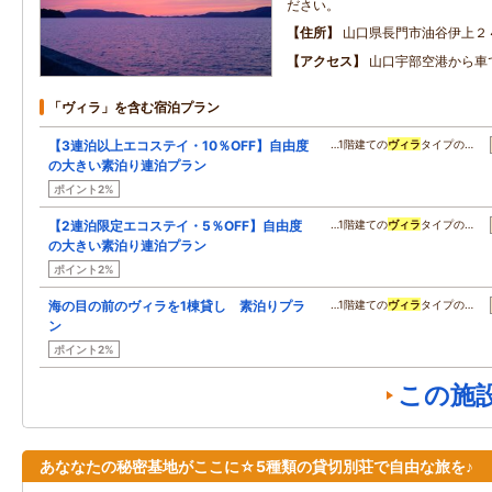
ださい。
住所
山口県長門市油谷伊上２
アクセス
山口宇部空港から車で
「ヴィラ」を含む宿泊プラン
【3連泊以上エコステイ・10％OFF】自由度
…1階建ての
ヴィラ
タイプの…
の大きい素泊り連泊プラン
ポイント2%
【2連泊限定エコステイ・5％OFF】自由度
…1階建ての
ヴィラ
タイプの…
の大きい素泊り連泊プラン
ポイント2%
海の目の前のヴィラを1棟貸し 素泊りプラ
…1階建ての
ヴィラ
タイプの…
ン
ポイント2%
この施
あななたの秘密基地がここに☆5種類の貸切別荘で自由な旅を♪