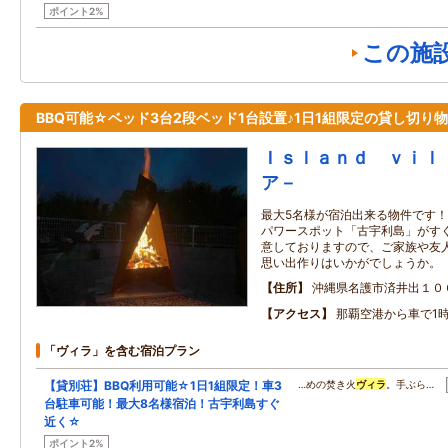
ポイント2%
この施
BBQ可能☆ベッド3台2段ベッド1台設置♪1日1組限定の貸し切り
Ｉｓｌａｎｄ ｖｉｌ
ア－
最大5名様が宿泊出来る物件です！
パワースポット「古宇利島」がすぐ
意しておりますので、ご家族や友人
思い出作りはいかがでしょうか。
住所
沖縄県名護市済井出１０
アクセス
那覇空港から車で1時
「ヴィラ」を含む宿泊プラン
【貸別荘】BBQ利用可能☆1日1組限定！車3
…めの焚き火
ヴィラ
。手ぶら…
台駐車可能！最大8名様宿泊！古宇利島すぐ
近く☆
ポイント2%