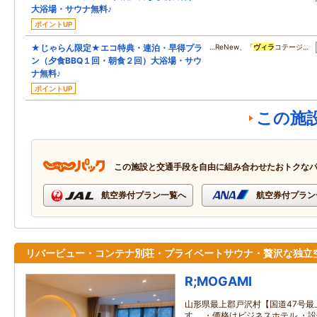
大浴場・サウナ無料♪
ポイントUP
★じゃらん限定★エコ特典・連泊・早得プラ
…ReNew、「
ヴィラ
コテージ…
ン（夕食BBQ１回・朝食２回）大浴場・サウ
ナ無料♪
ポイントUP
この施
この施設と交通手段を自由に組み合わせたおトクな
航空券付プラン一覧へ
航空券付プラン
リバービュー・コンテナ別荘・プライベートサウナ・贅沢な独立
R;MOGAMI
山形県最上郡戸沢村【国道47号最
す。 ・価格はビジネスホテル ・設