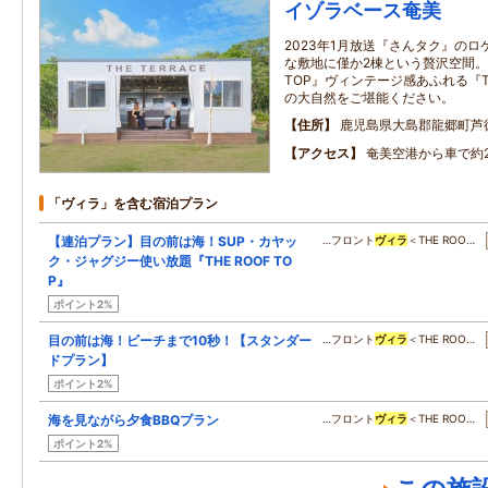
イゾラベース奄美
2023年1月放送『さんタク』のロ
な敷地に僅か2棟という贅沢空間。モダ
TOP』ヴィンテージ感あふれる『TH
の大自然をご堪能ください。
住所
鹿児島県大島郡龍郷町芦
アクセス
奄美空港から車で約
「ヴィラ」を含む宿泊プラン
【連泊プラン】目の前は海！SUP・カヤッ
…フロント
ヴィラ
＜THE ROO…
ク・ジャグジー使い放題『THE ROOF TO
P』
ポイント2%
目の前は海！ビーチまで10秒！【スタンダー
…フロント
ヴィラ
＜THE ROO…
ドプラン】
ポイント2%
海を見ながら夕食BBQプラン
…フロント
ヴィラ
＜THE ROO…
ポイント2%