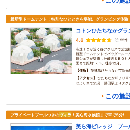
この施
最新型ドームテント！特別なひとときを堪能、グランピング体験
コトンひたちなかグラ
4.6
55件
高速ＩＣが近く好アクセスで茨城
新型ドームテントでパウダールー
属シェフが監修した厳選ＢＢＱも大
園まで距離1ｋｍ、徒歩12分。
住所
茨城県ひたちなか市新光
アクセス
ひたちなかICより車
ICより車で25分 勝田駅よりタク
この施
プライベートプールつきの
ヴィラ
！美ら海水族館まで車で5分!
美ら海ビレッジ プー