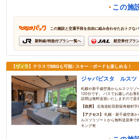
この施
この施設と交通手段を自由に組み合わせたおトクな
新幹線/特急付プラン一覧へ
航空券付プラ
【
ヴィラ
】テラスでBBQも可能♪ スキー・ボードも楽しめる！
ジャパビスタ ルスツ
札幌や新千歳空港からルスツリゾー
120分です。 バスでお越しのお
設間は無料送迎いたしますので是
住所
北海道虻田郡留寿都村字
アクセス
札幌・新千歳空港か
ルスツリゾートから無料送迎車で
キング有