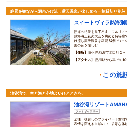
絶景を観ながら源泉かけ流し露天温泉が楽しめる一棟貸切り別荘
スイートヴィラ熱海別
熱海の絶景を見下ろす フルリノ
熱海海上花火大会を眺める特等席で
け流し露天温泉を堪能 縁側でく
風の音を愉しむ
住所
静岡県熱海市水口町２－
アクセス
熱海駅から車で約10
この施
油谷湾で、空と海と心地よいひとときを。
油谷湾リゾートAMAN
フォトギャラリー
全棟一棟貸しのプライベート空間
表情を変える自然の中、多彩な体