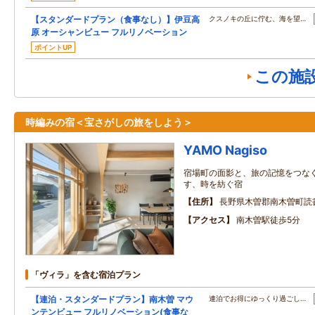
【スタンダードプラン（食事なし）】伊豆高
クスノキの丘に佇む、海を望…
原 オーシャンビュー フルリノベーション
ポイントUP
この施
時編みの宿＜宝さがしの旅をしよう＞
YAMO Nagiso
宿場町の面影と、旅の記憶をつなぐ
す、時を紡ぐ宿
住所
長野県木曽郡南木曽町読書3
アクセス
南木曽駅徒歩5分
「ヴィラ」を含む宿泊プラン
【連泊・スタンダードプラン】南木曽 マウ
連泊でお得にゆっくり過ごし…
ンテンビュー フルリノベーション(食事な