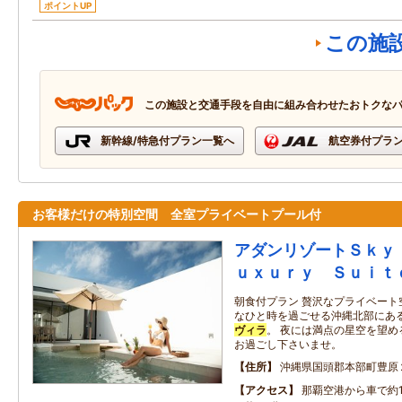
ポイントUP
この施
この施設と交通手段を自由に組み合わせたおトクな
新幹線/特急付プラン一覧へ
航空券付プラ
お客様だけの特別空間 全室プライベートプール付
アダンリゾートＳｋｙ
ｕｘｕｒｙ Ｓｕｉｔ
朝食付プラン 贅沢なプライベート
なひと時を過ごせる沖縄北部にあ
ヴィラ
。 夜には満点の星空を望
お過ごし下さいませ。
住所
沖縄県国頭郡本部町豊原
アクセス
那覇空港から車で約1