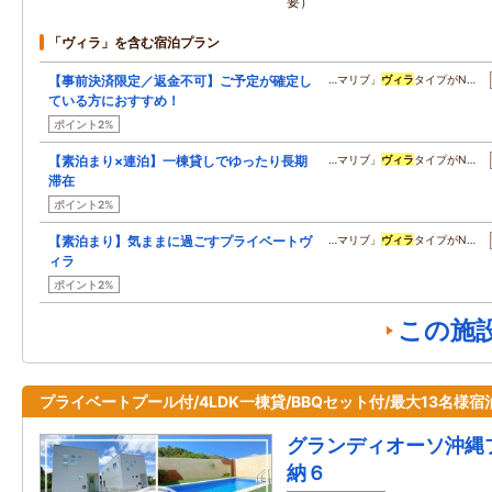
要）
「ヴィラ」を含む宿泊プラン
【事前決済限定／返金不可】ご予定が確定し
…マリブ」
ヴィラ
タイプがN…
ている方におすすめ！
ポイント2%
【素泊まり×連泊】一棟貸しでゆったり長期
…マリブ」
ヴィラ
タイプがN…
滞在
ポイント2%
【素泊まり】気ままに過ごすプライベートヴ
…マリブ」
ヴィラ
タイプがN…
ィラ
ポイント2%
この施
プライベートプール付/4LDK一棟貸/BBQセット付/最大13名様宿
グランディオーソ沖縄
納６