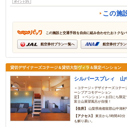
ポイント2%
この施
この施設と交通手段を自由に組み合わせたおトクな
航空券付プラン一覧へ
航空券付プラン
貸切デザイナーズコテージ＆貸切大型
ヴィラ
＆限定ペンション
シルバースプレィ 山
＜コテージ＞デザイナーズコテー
ーシブアコモデーション 
定】 ＜ペンション＞お日にち限定
富士山展望風呂が自慢！
住所
山梨県南都留郡山中湖村平
アクセス
東京から1時間40
も解り易い。