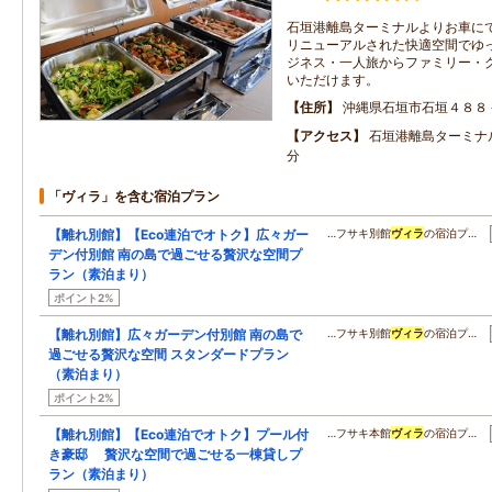
石垣港離島ターミナルよりお車にて
リニューアルされた快適空間でゆ
ジネス・一人旅からファミリー・
いただけます。
住所
沖縄県石垣市石垣４８８
アクセス
石垣港離島ターミナ
分
「ヴィラ」を含む宿泊プラン
【離れ別館】【Eco連泊でオトク】広々ガー
…フサキ別館
ヴィラ
の宿泊プ…
デン付別館 南の島で過ごせる贅沢な空間プ
ラン（素泊まり）
ポイント2%
【離れ別館】広々ガーデン付別館 南の島で
…フサキ別館
ヴィラ
の宿泊プ…
過ごせる贅沢な空間 スタンダードプラン
（素泊まり）
ポイント2%
【離れ別館】【Eco連泊でオトク】プール付
…フサキ本館
ヴィラ
の宿泊プ…
き豪邸 贅沢な空間で過ごせる一棟貸しプ
ラン（素泊まり）