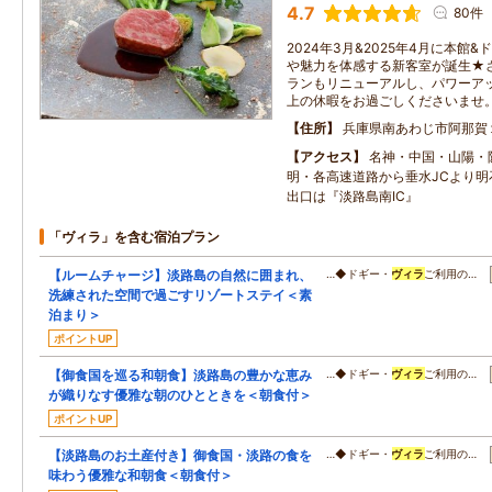
4.7
80件
2024年3月&2025年4月に本館&
や魅力を体感する新客室が誕生★さ
ランもリニューアルし、パワーア
上の休暇をお過ごしくださいませ
住所
兵庫県南あわじ市阿那賀
アクセス
名神・中国・山陽・
明・各高速道路から垂水JCより明
出口は『淡路島南IC』
「ヴィラ」を含む宿泊プラン
【ルームチャージ】淡路島の自然に囲まれ、
…◆ドギー・
ヴィラ
ご利用の…
洗練された空間で過ごすリゾートステイ＜素
泊まり＞
ポイントUP
【御食国を巡る和朝食】淡路島の豊かな恵み
…◆ドギー・
ヴィラ
ご利用の…
が織りなす優雅な朝のひとときを＜朝食付＞
ポイントUP
【淡路島のお土産付き】御食国・淡路の食を
…◆ドギー・
ヴィラ
ご利用の…
味わう優雅な和朝食＜朝食付＞