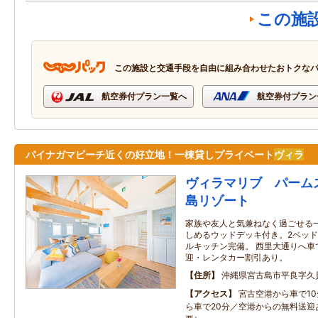
この施
この施設と交通手段を自由に組み合わせたおトクな
航空券付プラン一覧へ
航空券付プラン
パイナガマビーチ近くの好立地！一棟貸しプライベート
ヴィラ
ヴィラマリブ パーム
島リゾート
家族や友人と気兼ねなく過ごせる
しめるウッドデッキ付き。2ベッ
ルキッチン完備。 西里大通りへ車
迎・レンタカー割引あり。
住所
沖縄県宮古島市平良字久
アクセス
宮古空港から車で1
ら車で20分／空港からの無料送迎