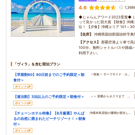
4.6
1,36
◆じゃらんアワード2023受賞◆ じゃら
って良かった宿大賞 【朝食】沖縄エリ
位！ 【夕食】沖縄エリア 101～3
住所
沖縄県国頭郡国頭村字奥
アクセス
那覇空港より車で高
100分。無料シャトルバスや路線バ
利用下さい。
「ヴィラ」を含む宿泊プラン
【早期割60】60日前までのご予約限定＜朝
＜朝食＞ サーフサイド・カ…
食付＞
ポイントUP
【連泊割】3泊以上のご予約限定＜朝食付＞
＜＜ 那覇からオクマまで …
ポイントUP
【チェーンホテル特集】【8月厳選】やんば
沖縄本島屈指の珊瑚が群生し…
るの自然に囲まれたビーチリゾート！＜朝食
付＞
ポイントUP