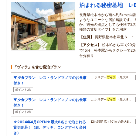
泊まれる秘密基地 L-B
長野県松本市から南へ約5kmの場
ようなユニークな宿泊施設です。
か、観光の拠点としても便利で2名
種類の貸切タイプ】をご用意
住所
長野県松本市寿北６－１
アクセス
松本ICから車で20
で15分 松本駅からタクシーで20
台分有り
「ヴィラ」を含む宿泊プラン
▼夕食プラン レストランドマノマのお食事
… ホリデー
ヴィラ
・最大８…
付き！
ポイント2%
▼夕食プラン レストランドマノマのお食事
… ホリデー
ヴィラ
・最大８…
付き！
ポイント2%
☆2024年4月OPEN☆最大8名まで泊まれる
□お部屋 広々101㎡の最大8…
貸切別荘！（庭、デッキ、ロングすべり台付
き）