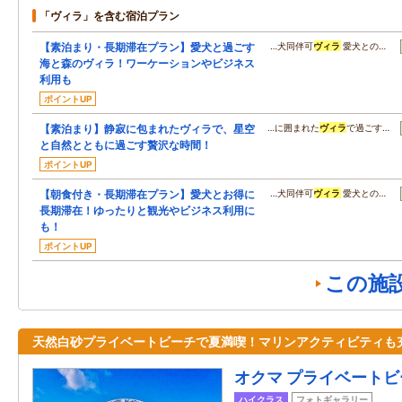
「ヴィラ」を含む宿泊プラン
【素泊まり・長期滞在プラン】愛犬と過ごす
…犬同伴可
ヴィラ
愛犬との…
海と森のヴィラ！ワーケーションやビジネス
利用も
ポイントUP
【素泊まり】静寂に包まれたヴィラで、星空
…に囲まれた
ヴィラ
で過ごす…
と自然とともに過ごす贅沢な時間！
ポイントUP
【朝食付き・長期滞在プラン】愛犬とお得に
…犬同伴可
ヴィラ
愛犬との…
長期滞在！ゆったりと観光やビジネス利用に
も！
ポイントUP
この施
天然白砂プライベートビーチで夏満喫！マリンアクティビティも
オクマ プライベートビ
ハイクラス
フォトギャラリー