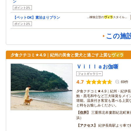
ン
ポイント2%
【ペットOK】素泊まりプラン
…棟独立型の
ヴィラ
スタイル…
ポイント2%
この施
夕食クチコミ★4.9｜紀州の美食と愛犬と過ごす上質な
ヴィラ
Ｖｉｌｌａお伽噺
フォトギャラリー
4.7
69件
夕食クチコミ★4.9｜紀州・紀伊
鮑・黒毛和牛など三大味覚をメイ
堪能。温泉付き客室も選べる上質
と時をお愉しみください。
住所
三重県北牟婁郡紀北町東
浜）
アクセス
紀伊長島駅より車で