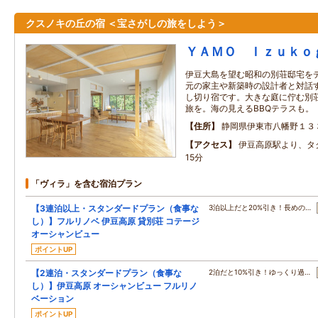
クスノキの丘の宿 ＜宝さがしの旅をしよう＞
ＹＡＭＯ Ｉｚｕｋｏ
伊豆大島を望む昭和の別荘邸宅を
元の家主や新築時の設計者と対話
し切り宿です。大きな庭に佇む別
旅を。海の見えるBBQテラスも。
住所
静岡県伊東市八幡野１３
アクセス
伊豆高原駅より、タク
15分
「ヴィラ」を含む宿泊プラン
【3連泊以上・スタンダードプラン（食事な
3泊以上だと20%引き！長めの…
し）】フルリノベ 伊豆高原 貸別荘 コテージ
オーシャンビュー
ポイントUP
【2連泊・スタンダードプラン（食事な
2泊だと10%引き！ゆっくり過…
し）】伊豆高原 オーシャンビュー フルリノ
ベーション
ポイントUP