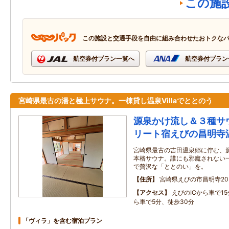
この施
この施設と交通手段を自由に組み合わせたおトクな
航空券付プラン一覧へ
航空券付プラン
宮崎県最古の湯と極上サウナ。一棟貸し温泉Villaでととのう
源泉かけ流し＆３種サ
リート宿えびの昌明寺
宮崎県最古の吉田温泉郷に佇む、
本格サウナ。誰にも邪魔されない一棟
で贅沢な「ととのい」を。
住所
宮崎県えびの市昌明寺203
アクセス
えびのICから車で1
ら車で5分、徒歩30分
「ヴィラ」を含む宿泊プラン