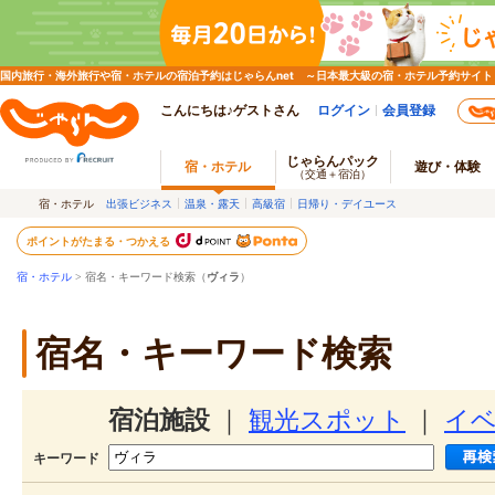
国内旅行・海外旅行や宿・ホテルの宿泊予約はじゃらんnet ～日本最大級の宿・ホテル予約サイト
こんにちは♪ゲストさん
ログイン
会員登録
じゃらんパック
宿・ホテル
遊び・体験
（交通＋宿泊）
宿・ホテル
出張ビジネス
温泉・露天
高級宿
日帰り・デイユース
ポイントがたまる・つかえる
宿・ホテル
> 宿名・キーワード検索（
ヴィラ
）
宿名・キーワード検索
宿泊施設
｜
観光スポット
｜
イ
キーワード