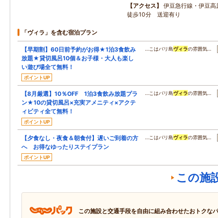
アクセス
伊豆急行線・伊豆高
徒歩10分 送迎有り
「ヴィラ」を含む宿泊プラン
【早期割】60日前予約がお得★1泊3食飲み
…こはバリ島
ヴィラ
の雰囲気…
放題★貸切風呂10個＆お子様・大人も楽し
い遊び場全て無料！
ポイントUP
【8月厳選】10％OFF 1泊3食飲み放題プラ
…こはバリ島
ヴィラ
の雰囲気…
ン★10の貸切風呂×充実アメニティ×アクテ
ィビティ全て無料！
ポイントUP
【夕食なし・夜食＆朝食付】遅いご到着の方
…こはバリ島
ヴィラ
の雰囲気…
へ お得なゆったりステイプラン
ポイントUP
この施
この施設と交通手段を自由に組み合わせたおトクな