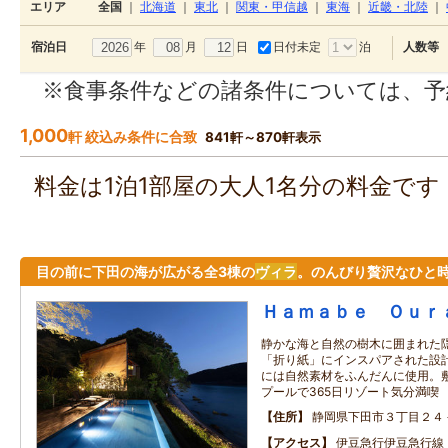
エリア
全国
｜
北海道
｜
東北
｜
関東・甲信越
｜
東海
｜
近畿・北陸
｜
年
月
日
日付未定
泊
宿泊日
人数等
※食事条件などの諸条件については、予
1,000
軒 絞込み条件に合致
841軒～870軒表示
料金は1泊1部屋の大人1名分の料金で
目の前に下田の海が広がる全3棟の
ヴィラ
。のんびり贅沢なひと
Ｈａｍａｂｅ Ｏｕｒ
静かな海と自然の樹木に囲まれた
「折り紙」にインスパアされた設
には自然素材をふんだんに使用。
プールで365日リゾート気分満喫
住所
静岡県下田市３丁目２４
アクセス
伊豆急行伊豆急行線