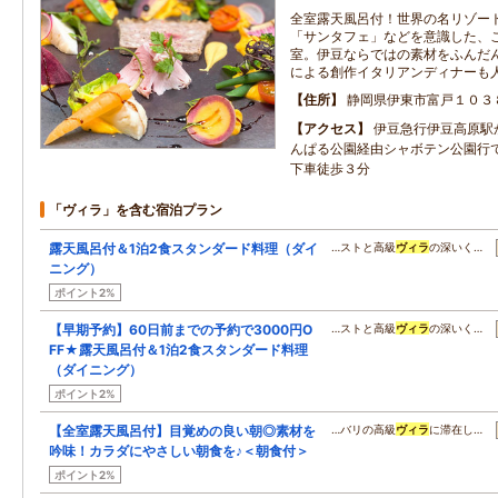
全室露天風呂付！世界の名リゾー
「サンタフェ」などを意識した、
室。伊豆ならではの素材をふんだ
による創作イタリアンディナーも
住所
静岡県伊東市富戸１０３
アクセス
伊豆急行伊豆高原駅
んぱる公園経由シャボテン公園行
下車徒歩３分
「ヴィラ」を含む宿泊プラン
露天風呂付＆1泊2食スタンダード料理（ダイ
…ストと高級
ヴィラ
の深いく…
ニング）
ポイント2%
【早期予約】60日前までの予約で3000円O
…ストと高級
ヴィラ
の深いく…
FF★露天風呂付＆1泊2食スタンダード料理
（ダイニング）
ポイント2%
【全室露天風呂付】目覚めの良い朝◎素材を
…バリの高級
ヴィラ
に滞在し…
吟味！カラダにやさしい朝食を♪＜朝食付＞
ポイント2%