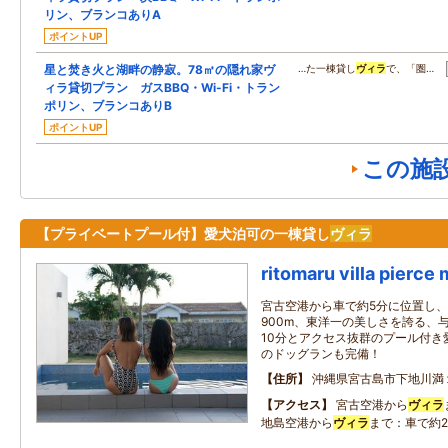
リン、ブランコありA
ポイントUP
星と焚き火と湖畔の静寂。78㎡の隠れ家ヴ
…た一棟貸し
ヴィラ
で、「圏…
ィラ貸切プラン ガスBBQ・Wi-Fi・トラン
ポリン、ブランコありB
ポイントUP
この施
【プライベートプール付】愛犬泊可の一棟貸し
ヴィラ
ritomaru villa pierce
宮古空港から車で約5分に位置し
900m、東洋一の美しさを誇る、
10分とアクセス抜群のプール付き
のドッグランも完備！
住所
沖縄県宮古島市下地川満
アクセス
宮古空港から
ヴィラ
地島空港から
ヴィラ
まで：車で約2