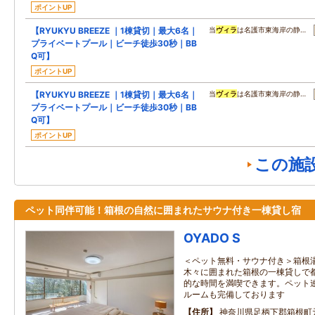
ポイントUP
【RYUKYU BREEZE ｜1棟貸切｜最大6名｜
当
ヴィラ
は名護市東海岸の静…
プライベートプール｜ビーチ徒歩30秒｜BB
Q可】
ポイントUP
【RYUKYU BREEZE ｜1棟貸切｜最大6名｜
当
ヴィラ
は名護市東海岸の静…
プライベートプール｜ビーチ徒歩30秒｜BB
Q可】
ポイントUP
この施
ペット同伴可能！箱根の自然に囲まれたサウナ付き一棟貸し宿
OYADO S
＜ペット無料・サウナ付き＞箱根湯
木々に囲まれた箱根の一棟貸しで
的な時間を満喫できます。ペット
ルームも完備しております
住所
神奈川県足柄下郡箱根町