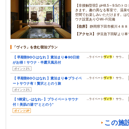
【非接触型宿】pH8.5～9.5の
きます。趣の異なる客室で、温泉
空間でお楽しみいただけます。は
ウナ設置あり◇Wi-Fi完備
住所
静岡県下田市横川４８８
アクセス
伊豆急下田駅より車
「ヴィラ」を含む宿泊プラン
【 早期割90◇はなれ 】素泊まり◆90日前
…ライベート
ヴィラ
！ サウ…
がお得！サウナ・半露天風呂付
ポイント2%
【 早期割60◇はなれ 】素泊まり◆プライベ
…ライベート
ヴィラ
！ サウ…
ートサウナ有！贅沢ととのう旅
ポイント2%
【 1棟貸し-はなれ- 】プライベートサウナ
…ライベート
ヴィラ
！ サウ…
付！美肌の湯で"ととのう"
ポイントUP
この施