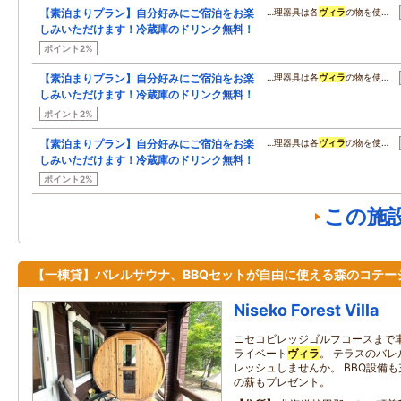
【素泊まりプラン】自分好みにご宿泊をお楽
…理器具は各
ヴィラ
の物を使…
しみいただけます！冷蔵庫のドリンク無料！
ポイント2%
【素泊まりプラン】自分好みにご宿泊をお楽
…理器具は各
ヴィラ
の物を使…
しみいただけます！冷蔵庫のドリンク無料！
ポイント2%
【素泊まりプラン】自分好みにご宿泊をお楽
…理器具は各
ヴィラ
の物を使…
しみいただけます！冷蔵庫のドリンク無料！
ポイント2%
この施
【一棟貸】バレルサウナ、BBQセットが自由に使える森のコテー
Niseko Forest Villa
ニセコビレッジゴルフコースまで
ライベート
ヴィラ
。 テラスのバ
レッシュしませんか。 BBQ設備
の薪もプレゼント。