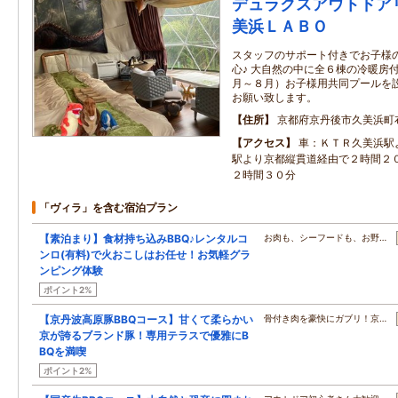
デュラクスアウトドア
美浜ＬＡＢＯ
スタッフのサポート付きでお子様
心♪ 大自然の中に全６棟の冷暖房
月～８月）お子様用共同プールを設
お願い致します。
住所
京都府京丹後市久美浜町
アクセス
車：ＫＴＲ久美浜駅
駅より京都縦貫道経由で２時間２
２時間３０分
「ヴィラ」を含む宿泊プラン
【素泊まり】食材持ち込みBBQ♪レンタルコ
お肉も、シーフードも、お野…
ンロ(有料)で火おこしはお任せ！お気軽グラ
ンピング体験
ポイント2%
【京丹波高原豚BBQコース】甘くて柔らかい
骨付き肉を豪快にガブリ！京…
京が誇るブランド豚！専用テラスで優雅にB
BQを満喫
ポイント2%