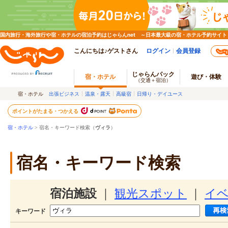
国内旅行・海外旅行や宿・ホテルの宿泊予約はじゃらんnet ～日本最大級の宿・ホテル予約サイト
こんにちは♪ゲストさん
ログイン
会員登録
じゃらんパック
宿・ホテル
遊び・体験
（交通＋宿泊）
宿・ホテル
出張ビジネス
温泉・露天
高級宿
日帰り・デイユース
ポイントがたまる・つかえる
宿・ホテル
> 宿名・キーワード検索（
ヴィラ
）
宿名・キーワード検索
宿泊施設
｜
観光スポット
｜
イ
キーワード