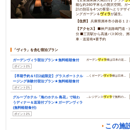
能な約360平米もの贅沢空間。ガ
計の別荘を4つの客室へとリデザイン
ングガーデン＆
ヴィラ
が誕生。
住所
兵庫県洲本市小路谷１２
アクセス
■神戸淡路鳴門道・洲
分 ■三宮駅から高速バス90分。
車・送迎有※要予約
「ヴィラ」を含む宿泊プラン
ガーデンヴィラ宿泊プラン★無料軽朝食付
ガーデン
ヴィラ
棟は日本の近…
ポイント2%
【早期予約＆1日2組限定】グラスボートクル
…くガーデン
ヴィラ
棟は日本…
ージング体験付宿泊プラン★無料軽朝食付
ポイント2%
グループホテル「海のホテル 島花」で味わ
…レジデンス
ヴィラ
で無料の…
うディナー＆送迎付プラン★ガーデンヴィラ
(無料軽朝食付)
ポイント2%
この施