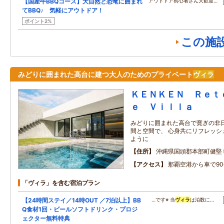
【国産牛BBQコース】大自然と恐竜に囲まれ
アウトドア初心者さん大歓迎…
てBBQ♪ 気軽にアウトドア！
ポイント2%
この施
みどりに囲まれた高台に建つ大人のためのプライベート
ヴィラ
ＫＥＮＫＥＮ Ｒｅｔ
ｅ Ｖｉｌｌａ
みどりに囲まれた高台で寛ぎの非
間と空間で、 心身共にリフレッシ
ように
住所
沖縄県国頭郡本部町健堅
アクセス
那覇空港から車で90
「ヴィラ」を含む宿泊プラン
【24時間ステイ／14時OUT ／7泊以上】BB
…です※ 当
ヴィラ
は泊数に…
Q食材1回・ビールソフトドリンク・プロジ
ェクター無料特典