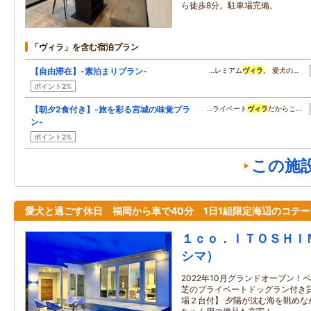
ら徒歩8分。駐車場完備。
「ヴィラ」を含む宿泊プラン
【自由滞在】-素泊まりプラン-
…レミアム
ヴィラ
。 愛犬の…
ポイント2%
【朝夕2食付き】-旅を彩る宮城の味覚プラ
…ライベート
ヴィラ
だからこ…
ン-
ポイント2%
この施
愛犬と過ごす休日 福岡から車で40分 1日1組限定海辺のコテー
１ｃｏ．ＩＴＯＳＨＩ
シマ）
2022年10月グランドオープン！
芝のプライベートドッグラン付き
場２台付】 夕陽が沈む海を眺めな