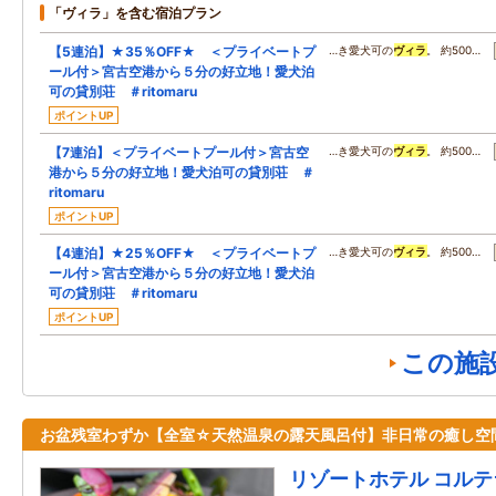
「ヴィラ」を含む宿泊プラン
【5連泊】★35％OFF★ ＜プライベートプ
…き愛犬可の
ヴィラ
。 約500…
ール付＞宮古空港から５分の好立地！愛犬泊
可の貸別荘 ＃ritomaru
ポイントUP
【7連泊】＜プライベートプール付＞宮古空
…き愛犬可の
ヴィラ
。 約500…
港から５分の好立地！愛犬泊可の貸別荘 ＃
ritomaru
ポイントUP
【4連泊】★25％OFF★ ＜プライベートプ
…き愛犬可の
ヴィラ
。 約500…
ール付＞宮古空港から５分の好立地！愛犬泊
可の貸別荘 ＃ritomaru
ポイントUP
この施
お盆残室わずか【全室☆天然温泉の露天風呂付】非日常の癒し空
リゾートホテル コル