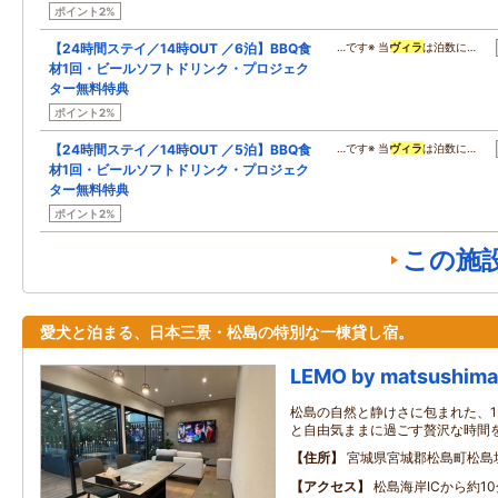
ポイント2%
【24時間ステイ／14時OUT ／6泊】BBQ食
…です※ 当
ヴィラ
は泊数に…
材1回・ビールソフトドリンク・プロジェク
ター無料特典
ポイント2%
【24時間ステイ／14時OUT ／5泊】BBQ食
…です※ 当
ヴィラ
は泊数に…
材1回・ビールソフトドリンク・プロジェク
ター無料特典
ポイント2%
この施
愛犬と泊まる、日本三景・松島の特別な一棟貸し宿。
LEMO by matsushima
松島の自然と静けさに包まれた、1
と自由気ままに過ごす贅沢な時間
住所
宮城県宮城郡松島町松島垣
アクセス
松島海岸ICから約1