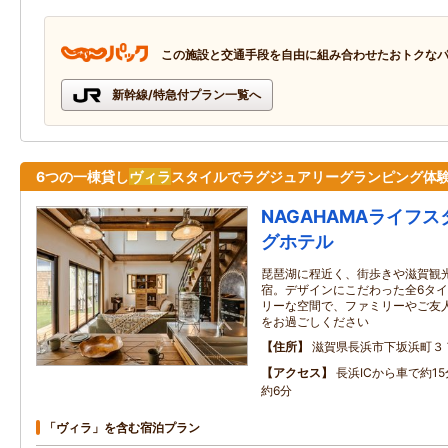
この施設と交通手段を自由に組み合わせたおトクな
新幹線/特急付プラン一覧へ
6つの一棟貸し
ヴィラ
スタイルでラグジュアリーグランピング体
NAGAHAMAライフ
グホテル
琵琶湖に程近く、街歩きや滋賀観
宿。デザインにこだわった全6タイ
リーな空間で、ファミリーやご友
をお過ごしください
住所
滋賀県長浜市下坂浜町３
アクセス
長浜ICから車で約1
約6分
「ヴィラ」を含む宿泊プラン