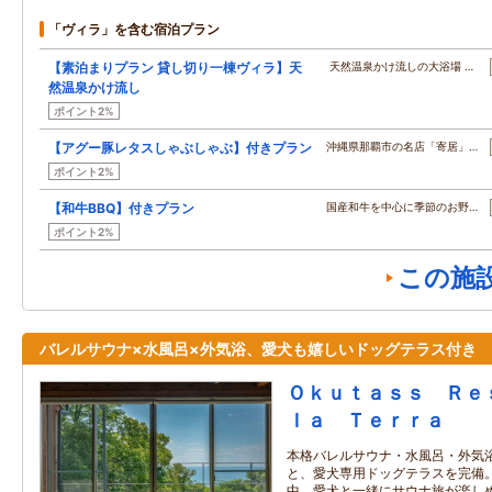
「ヴィラ」を含む宿泊プラン
【素泊まりプラン 貸し切り一棟ヴィラ】天
天然温泉かけ流しの大浴場 …
然温泉かけ流し
ポイント2%
【アグー豚レタスしゃぶしゃぶ】付きプラン
沖縄県那覇市の名店「寄居」…
ポイント2%
【和牛BBQ】付きプラン
国産和牛を中心に季節のお野…
ポイント2%
この施
バレルサウナ×水風呂×外気浴、愛犬も嬉しいドッグテラス付き
Ｏｋｕｔａｓｓ Ｒｅ
ｌａ Ｔｅｒｒａ
本格バレルサウナ・水風呂・外気浴
と、愛犬専用ドッグテラスを完備
中、愛犬と一緒にサウナ旅が楽し