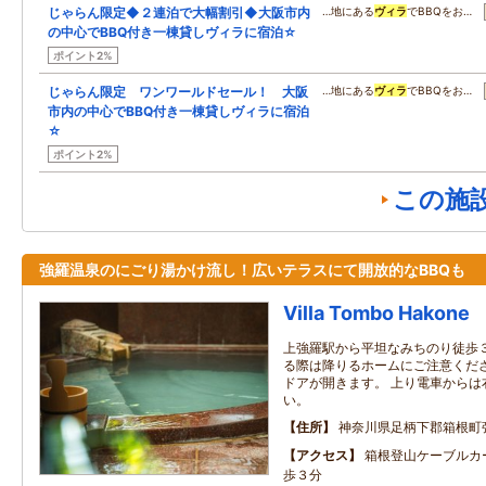
じゃらん限定◆２連泊で大幅割引◆大阪市内
…地にある
ヴィラ
でBBQをお…
の中心でBBQ付き一棟貸しヴィラに宿泊☆
ポイント2%
じゃらん限定 ワンワールドセール！ 大阪
…地にある
ヴィラ
でBBQをお…
市内の中心でBBQ付き一棟貸しヴィラに宿泊
☆
ポイント2%
この施
強羅温泉のにごり湯かけ流し！広いテラスにて開放的なBBQも
Villa Tombo Hakone
上強羅駅から平坦なみちのり徒歩３
る際は降りるホームにご注意くださ
ドアが開きます。 上り電車からは
い。
住所
神奈川県足柄下郡箱根町強羅
アクセス
箱根登山ケーブルカ
歩３分