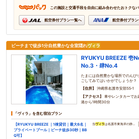
この施設と交通手段を自由に組み合わせたおトクな
航空券付プラン一覧へ
航空券付プラン
ビーチまで徒歩1分自然豊かな全室隠れ
ヴィラ
RYUKYU BREEZE 壱
No.3・肆No.4
たまには自然豊かな場所でのんび
ごしてみてはいかがでしょうか？
住所
沖縄県名護市安部55‐1
アクセス
車やレンタカーでお
港から1時間30分
「ヴィラ」を含む宿泊プラン
【RYUKYU BREEZE ｜1棟貸切｜最大6名｜
当
ヴィラ
は名護市東海岸の静…
プライベートプール｜ビーチ徒歩30秒｜BB
Q可】