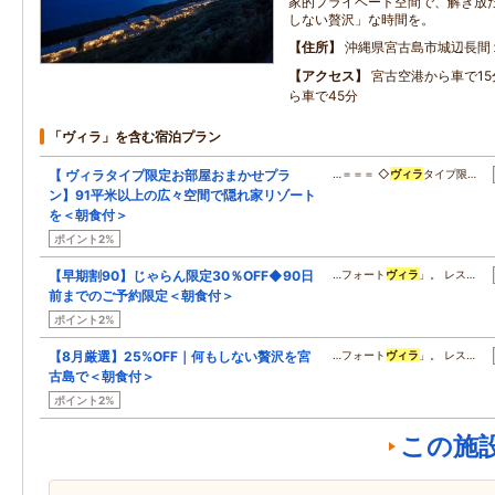
家的プライベート空間で、解き放
しない贅沢」な時間を。
住所
沖縄県宮古島市城辺長間
アクセス
宮古空港から車で1
ら車で45分
「ヴィラ」を含む宿泊プラン
【 ヴィラタイプ限定お部屋おまかせプラ
…＝＝＝ ◇
ヴィラ
タイプ限…
ン】91平米以上の広々空間で隠れ家リゾート
を＜朝食付＞
ポイント2%
【早期割90】じゃらん限定30％OFF◆90日
…フォート
ヴィラ
」。 レス…
前までのご予約限定＜朝食付＞
ポイント2%
【8月厳選】25%OFF｜何もしない贅沢を宮
…フォート
ヴィラ
」。 レス…
古島で＜朝食付＞
ポイント2%
この施