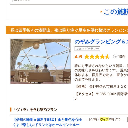
この施
昼は四季折々の浅間山、夜は降り注ぐ星空を望む贅沢グランピン
のぞみグランピング＆
フォトギャラリー
4.6
18件
誰にも干渉されないという贅沢。 
の美味しさを味わい尽くす。 温泉
体験する、軽井沢で遊ぶ。 東京か
の全てを叶える。
住所
長野県佐久市根岸３２０
アクセス
〒385-0062 長野
2
「ヴィラ」を含む宿泊プラン
【信州の味覚☆蓼科牛BBQ】食と景色を心ゆ
…ト10時・
ヴィラ
11時 グラ…
くまで楽しむ♪ドリンクはオールインクルー