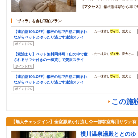
アクセス
箱根湯本駅から車で
「ヴィラ」を含む宿泊プラン
【連泊割10%OFF】箱根の地で自然に囲まれ
…た一棟貸し
ヴィラ
。愛犬と…
ながらペットとゆったり過ごす連泊ステイ
ポイント2%
【素泊まり】ペット無料同伴可！山の中で癒
…た一棟貸し
ヴィラ
。愛犬と…
されるサウナ付きの一棟貸しで贅沢ステイ
ポイント2%
【連泊割10%OFF】箱根の地で自然に囲まれ
…た一棟貸し
ヴィラ
。愛犬と…
ながらペットとゆったり過ごす連泊ステイ
ポイント2%
この施
【無人チェックイン】全室源泉かけ流し◇一部客室専用サウナ有
横川温泉湯殿ととのゆ