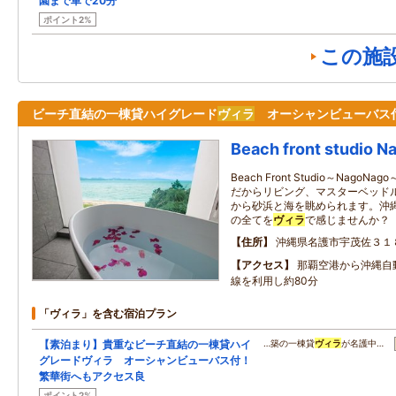
園まで車で20分
ポイント2%
この施
ビーチ直結の一棟貸ハイグレード
ヴィラ
オーシャンビューバス
Beach front studio 
Beach Front Studio～Nag
だからリビング、マスターベッド
から砂浜と海を眺められます。沖
の全てを
ヴィラ
で感じませんか？
住所
沖縄県名護市宇茂佐３１
アクセス
那覇空港から沖縄自
線を利用し約80分
「ヴィラ」を含む宿泊プラン
【素泊まり】貴重なビーチ直結の一棟貸ハイ
…築の一棟貸
ヴィラ
が名護中…
グレードヴィラ オーシャンビューバス付！
繁華街へもアクセス良
ポイント2%