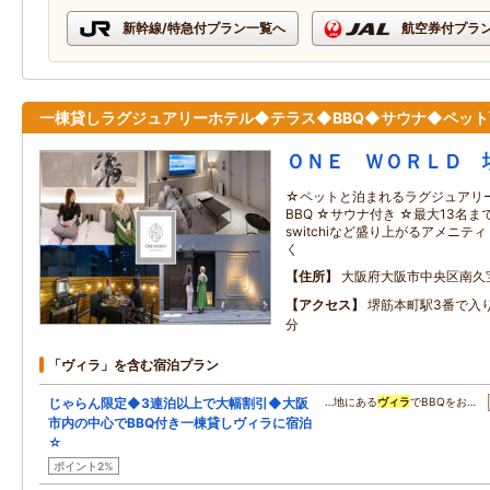
新幹線/特急付プラン一覧へ
航空券付プラ
一棟貸しラグジュアリーホテル◆テラス◆BBQ◆サウナ◆ペッ
ＯＮＥ ＷＯＲＬＤ 
☆ペットと泊まれるラグジュアリ
BBQ ☆サウナ付き ☆最大13名
switchiなど盛り上がるアメニテ
く
住所
大阪府大阪市中央区南久
アクセス
堺筋本町駅3番で入
分
「ヴィラ」を含む宿泊プラン
じゃらん限定◆3連泊以上で大幅割引◆大阪
…地にある
ヴィラ
でBBQをお…
市内の中心でBBQ付き一棟貸しヴィラに宿泊
☆
ポイント2%