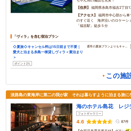
ちゃん用の備品も充実！
住所
福岡県糸島市福吉2丁目13
アクセス
福岡市中心部から車で
のすぐ近く 海岸沿いのロケーシ
「福吉駅」徒歩５分
「ヴィラ」を含む宿泊プラン
◇夏旅◇キャンセル料は15日前まで不要｜
通常の夏旅プランよりもキャ…
愛犬と泊まる糸島一棟貸しヴィラ＜素泊まり
＞
ポイント2%
この施
淡路島の東海岸に第二の我が家 それは暮らすように泊まる旅に
海のホテル島花 レジ
フォトギャラリー
4.6
87件
【全室温泉露天風呂付】グラン
ヴ