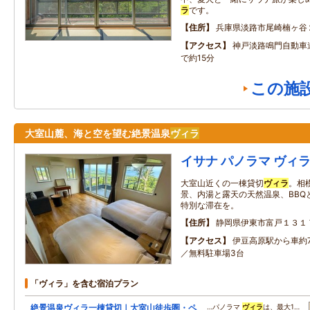
ラ
です。
住所
兵庫県淡路市尾崎楠ヶ谷
アクセス
神戸淡路鳴門自動車
で約15分
この施
大室山麓、海と空を望む絶景温泉
ヴィラ
イサナ パノラマ ヴィ
大室山近くの一棟貸切
ヴィラ
。相
景、内湯と露天の天然温泉、BBQ
特別な滞在を。
住所
静岡県伊東市富戸１３１
アクセス
伊豆高原駅から車約
／無料駐車場3台
「ヴィラ」を含む宿泊プラン
絶景温泉ヴィラ一棟貸切｜大室山徒歩圏・ペ
…パノラマ
ヴィラ
は、最大1…