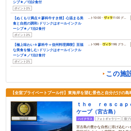
シブ★／1泊2食付
ポイント2%
【ぬくもり満点☆蓼科牛すき焼】心温まる美
…ト10:00・
ヴィラ
11:00 グ…
食と自然の調和♪ドリンクはオールインクル
ーシブ★／1泊2食付
ポイント2%
【極上味わい☆蓼科牛＋信州料理満喫】至福
…ト10時・
ヴィラ
11時 グラ…
な美食を愉しむ♪ドリンクはオールインクル
ーシブ★／1泊2食付
ポイント2%
この施
【全室プライベートプール付】東海岸を望む景色と自分だけの島
ｔｈｅ ｒｅｓｃａｐ
ケープ（宮古島）
ハイクラス
フォトギャラリー
宿ブ
宮古島の豊かな自然に溶け込むハ