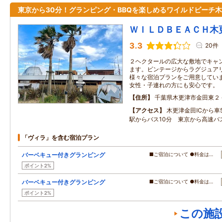
東京から30分！グランピング・BBQを楽しめるワイルドビーチ
ＷＩＬＤＢＥＡＣＨ木
3.3
20件
２ヘクタールの広大な敷地でキャ
ます。ビンテージからラグジュア
様々な宿泊プランをご用意してい
女性・子連れの方にも安心です。
住所
千葉県木更津市金田東２
アクセス
木更津金田ICから車
駅からバス10分 東京から高速バ
「ヴィラ」を含む宿泊プラン
バーベキュー付きグランピング
■ご宿泊について ●料金は…
ポイント2%
バーベキュー付きグランピング
■ご宿泊について ●料金は…
ポイント2%
この施