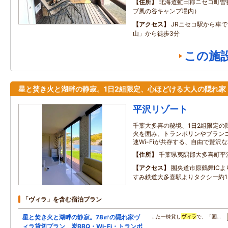
住所
北海道虻田郡ニセコ町曽
ブ風の谷キャンプ場内）
アクセス
JRニセコ駅から車で
山」から徒歩3分
この施
星と焚き火と湖畔の静寂。1日2組限定、心ほどける大人の隠れ家
平沢リゾート
千葉大多喜の秘境、1日2組限定の
火を囲み、トランポリンやブラン
速Wi-Fiが共存する、自由で贅沢
住所
千葉県夷隅郡大多喜町平沢6
アクセス
圏央道市原鶴舞ICよ
すみ鉄道大多喜駅よりタクシー約1
「ヴィラ」を含む宿泊プラン
星と焚き火と湖畔の静寂。78㎡の隠れ家ヴ
…た一棟貸し
ヴィラ
で、「圏…
ィラ貸切プラン 炭BBQ・Wi-Fi・トランポ