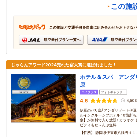
この施
この施設と交通手段を自由に組み合わせたおトクな
航空券付プラン一覧へ
航空券付プラン
じゃらんアワード2024売れた宿大賞に選ばれました！
ホテル＆スパ アンダ
原
ハイクラス
フォトギャラリー
4.6
4,50
伊豆のバリ島｢アンダリゾート伊豆
ルインクルーシブホテル 10箇所
泉】が無料で入り放題♪ カラオケ･
ビティもぜ～んぶ無料
住所
静岡県伊東市八幡野１１