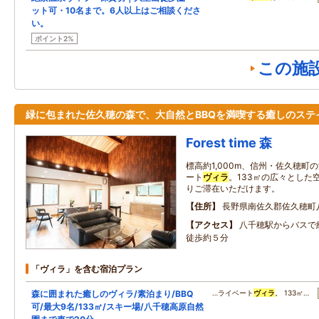
ット可・10名まで。6人以上はご相談くださ
い。
ポイント2%
この施
緑に包まれた佐久穂の森で、大自然とBBQを満喫する癒しのステ
Forest time 森
標高約1,000m、信州・佐久穂町
ート
ヴィラ
。133㎡の広々とした
りご滞在いただけます。
住所
長野県南佐久郡佐久穂町八郡
アクセス
八千穂駅からバスで
徒歩約５分
「ヴィラ」を含む宿泊プラン
森に囲まれた癒しのヴィラ/素泊まり/BBQ
…ライベート
ヴィラ
。 133㎡…
可/最大9名/133㎡/スキー場/八千穂高原自然