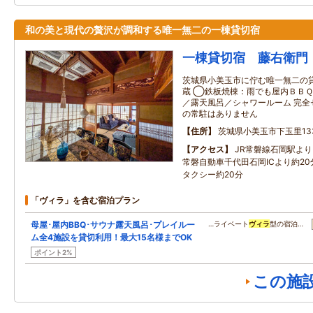
和の美と現代の贅沢が調和する唯一無二の一棟貸切宿
一棟貸切宿 藤右衛門
茨城県小美玉市に佇む唯一無二の
蔵 ◯鉄板焼棟：雨でも屋内ＢＢＱ
／露天風呂／シャワールーム 完全
の常駐はありません
住所
茨城県小美玉市下玉里133
アクセス
JR常磐線石岡駅よ
常磐自動車千代田石岡ICより約2
タクシー約20分
「ヴィラ」を含む宿泊プラン
母屋･屋内BBQ･サウナ露天風呂･プレイルー
…ライベート
ヴィラ
型の宿泊…
ム全4施設を貸切利用！最大15名様までOK
ポイント2%
この施