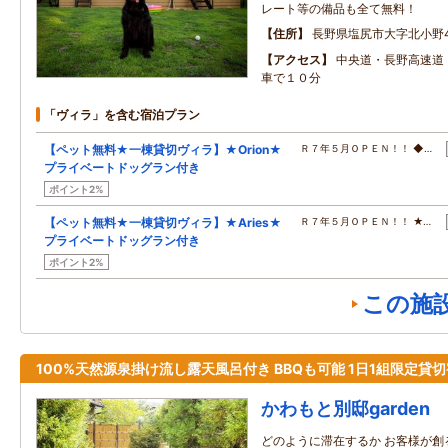
レート等の備品も全て無料！
住所
長野県塩尻市大字北小野49
アクセス
中央道・長野高速道
車で１０分
「ヴィラ」を含む宿泊プラン
【ペット無料★一棟貸切ヴィラ】★Orion★
Ｒ７年５月ＯＰＥＮ！！ ◆…
プライベートドッグラン付き
ポイント2%
【ペット無料★一棟貸切ヴィラ】★Aries★
Ｒ７年５月ＯＰＥＮ！！ ★…
プライベートドッグラン付き
ポイント2%
この施
100%天然源泉掛け流し露天風呂付き BBQも可能 1日1組限定貸切
かわもと別邸garden
どのように滞在するか お客様が創