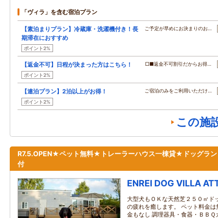
「ヴィラ」を含む宿泊プラン
【素泊まりプラン】冷蔵庫・洗濯機付き！長
ご予定が早めにお決まりのお…
期滞在におすすめ
ポイント2%
【返金不可】日程が決まった方はこちら！
□■返金不可割引だからお得…
ポイント2%
【連泊プラン】2泊以上がお得！
ご宿泊のみをご利用いただけ…
ポイント2%
この施
R7.5.OPEN★ペット無料★トレーラーハウス一棟貸★ドッグラン
付
ENREI DOG VILLA A
大型犬もＯＫな天然芝２５０㎡ド
の疲れを癒します。 ペット料金は
金もなし 調理器具・食器・ＢＢＱ