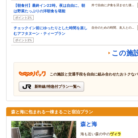
【朝食付】最終イン22時。夜は自由に、朝
外で自由に夕食を済ませた後…
は野菜たっぷりの洋朝食を堪能
ポイント2%
チェックイン前にゆったりとした時間を楽し
自分のための時間、友人との…
むアフタヌーン・ティープラン
ポイント2%
この施
この施設と交通手段を自由に組み合わせたおトクな
新幹線/特急付プラン一覧へ
森と海に包まれる一棟まるごと宿泊プラン
森と海
海も近い森の中の
ヴィラ