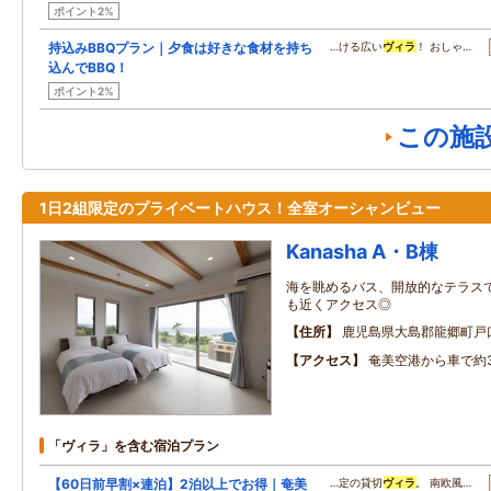
ポイント2%
持込みBBQプラン｜夕食は好きな食材を持ち
…ける広い
ヴィラ
！ おしゃ…
込んでBBQ！
ポイント2%
この施
1日2組限定のプライベートハウス！全室オーシャンビュー
Kanasha A・B棟
海を眺めるバス、開放的なテラスで
も近くアクセス◎
住所
鹿児島県大島郡龍郷町戸口3
アクセス
奄美空港から車で約
「ヴィラ」を含む宿泊プラン
【60日前早割×連泊】2泊以上でお得｜奄美
…定の貸切
ヴィラ
。 南欧風…