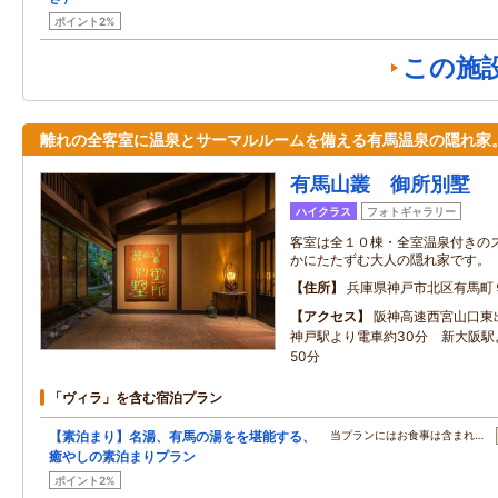
ポイント2%
この施
離れの全客室に温泉とサーマルルームを備える有馬温泉の隠れ家
有馬山叢 御所別墅
ハイクラス
フォトギャラリー
客室は全１０棟・全室温泉付きの
かにたたずむ大人の隠れ家です。
住所
兵庫県神戸市北区有馬町
アクセス
阪神高速西宮山口東
神戸駅より電車約30分 新大阪駅
50分
「ヴィラ」を含む宿泊プラン
【素泊まり】名湯、有馬の湯をを堪能する、
当プランにはお食事は含まれ…
癒やしの素泊まりプラン
ポイント2%