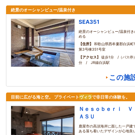
絶景のオーシャンビュー/温泉付き
SEA351
絶景のオーシャンビュー/温泉付
める
住所
和歌山県西牟婁郡白浜町17
第3号棟351号室
アクセス
徒歩1分 /（バス停）
分 / JR線白浜駅
この施
目前に広がる海と空。 プライベート
ヴィラ
で非日常の体験を。
Ｎｅｓｏｂｅｒｉ Ｖ
ＡＳＵ
鹿屋市の高須海岸に面した一戸建て
ある落ち着いたデザインが心地良