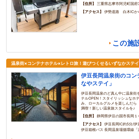
住所
三重県志摩市阿児町国府34
アクセス
伊勢道路 白木ICか
この施
温泉街×コンテナホテル×レトロ旅！遊びつくせるいずなかステイ
伊豆長岡温泉街のコン
なやステイ」
伊豆長岡温泉のど真ん中に温泉街
テルOPEN！スタイリッシュなホ
み、ローカルグルメを楽しんだら
満喫！新しい温泉旅スタイルを♪
住所
静岡県伊豆の国市長岡１
アクセス
伊豆長岡IC約5分/
伊豆箱根バス 長岡温泉場循環線「