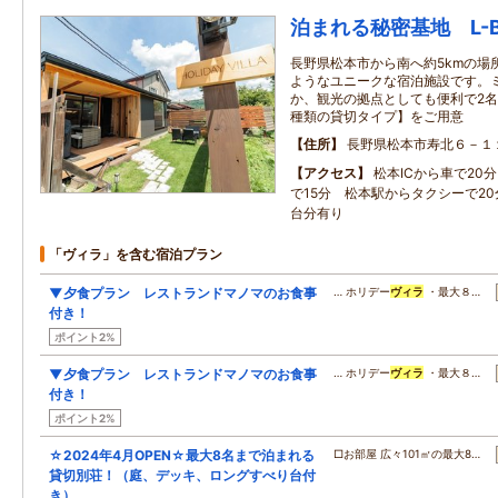
泊まれる秘密基地 L-B
長野県松本市から南へ約5kmの場
ようなユニークな宿泊施設です。
か、観光の拠点としても便利で2名
種類の貸切タイプ】をご用意
住所
長野県松本市寿北６－１
アクセス
松本ICから車で20
で15分 松本駅からタクシーで20
台分有り
「ヴィラ」を含む宿泊プラン
▼夕食プラン レストランドマノマのお食事
… ホリデー
ヴィラ
・最大８…
付き！
ポイント2%
▼夕食プラン レストランドマノマのお食事
… ホリデー
ヴィラ
・最大８…
付き！
ポイント2%
☆2024年4月OPEN☆最大8名まで泊まれる
□お部屋 広々101㎡の最大8…
貸切別荘！（庭、デッキ、ロングすべり台付
き）