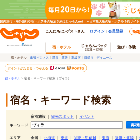
国内旅行・海外旅行や宿・ホテルの宿泊予約はじゃらんnet ～日本最大級の宿・ホテル予約サイト
こんにちは♪ゲストさん
ログイン
会員登録
じゃらんパック
宿・ホテル
遊び・体験
（交通＋宿泊）
宿・ホテル
出張ビジネス
温泉・露天
高級宿
日帰り・デイユース
ポイントがたまる・つかえる
宿・ホテル
> 宿名・キーワード検索（
ヴィラ
）
宿名・キーワード検索
宿泊施設
｜
観光スポット
｜
イベント
キーワード
エリア
全国
｜
北海道
｜
東北
｜
関東・甲信越
｜
東海
｜
近畿・北陸
｜