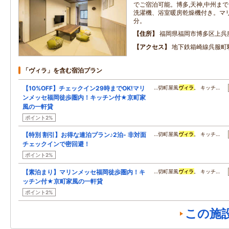
でご宿泊可能。博多,天神,中州ま
洗濯機、浴室暖房乾燥機付き。マリ
分。
住所
福岡県福岡市博多区上呉
アクセス
地下鉄箱崎線呉服町
「ヴィラ」を含む宿泊プラン
【10%OFF】チェックイン29時までOK!マリ
…切町屋風
ヴィラ
。 キッチ…
ンメッセ福岡徒歩圏内！キッチン付★京町家
風の一軒貸
ポイント2%
【特別 割引】お得な連泊プラン♪2泊- 非対面
…切町屋風
ヴィラ
。 キッチ…
チェックインで密回避！
ポイント2%
【素泊まり】マリンメッセ福岡徒歩圏内！キ
…切町屋風
ヴィラ
。 キッチ…
ッチン付★京町家風の一軒貸
ポイント2%
この施