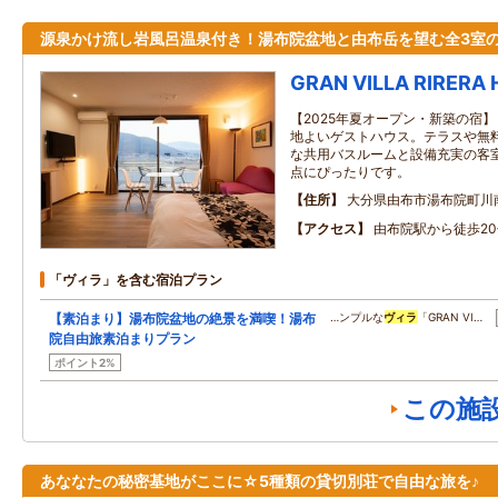
源泉かけ流し岩風呂温泉付き！湯布院盆地と由布岳を望む全3室
GRAN VILLA RIRERA
【2025年夏オープン・新築の宿
地よいゲストハウス。テラスや無
な共用バスルームと設備充実の客
点にぴったりです。
住所
大分県由布市湯布院町川南
アクセス
由布院駅から徒歩20
「ヴィラ」を含む宿泊プラン
【素泊まり】湯布院盆地の絶景を満喫！湯布
…ンプルな
ヴィラ
「GRAN VI…
院自由旅素泊まりプラン
ポイント2%
この施
あななたの秘密基地がここに☆5種類の貸切別荘で自由な旅を♪