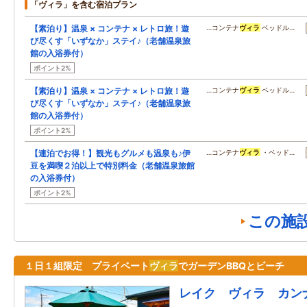
「ヴィラ」を含む宿泊プラン
【素泊り】温泉 × コンテナ × レトロ旅！遊
…コンテナ
ヴィラ
ベッドル…
び尽くす「いずなか」ステイ♪（老舗温泉旅
館の入浴券付）
ポイント2%
【素泊り】温泉 × コンテナ × レトロ旅！遊
…コンテナ
ヴィラ
ベッドル…
び尽くす「いずなか」ステイ♪（老舗温泉旅
館の入浴券付）
ポイント2%
【連泊でお得！】観光もグルメも温泉も♪伊
…コンテナ
ヴィラ
・ベッド…
豆を満喫２泊以上で特別料金（老舗温泉旅館
の入浴券付）
ポイント2%
この施
１日１組限定 プライベート
ヴィラ
でガーデンBBQとビーチ
レイク ヴィラ カン