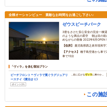
全棟オーシャンビュー 素敵なお時間をお過ごし下さい♪
ゼウスビーチパーク
3密をさけた安心安全の完全一棟貸
のような満点の星空 朝は目の前
めながらの朝食 2022年6月OPEN
住所
鹿児島県西之表市現和字
アクセス
種子島空港から車で2
車で15分
「ヴィラ」を含む宿泊プラン
ビーチフロント＊ヴィラで寛ぐラグジュアリ
…前に広がる
ヴィラ
に爽やか…
ーステイ《素泊まり》
ポイント2%
この施