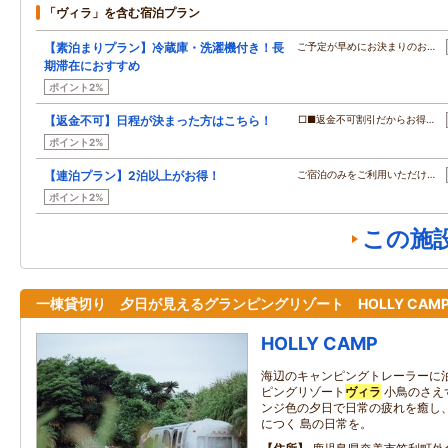
「ヴィラ」を含む宿泊プラン
【素泊まりプラン】冷蔵庫・洗濯機付き！長
ご予定が早めにお決まりのお…
期滞在におすすめ
ポイント2%
【返金不可】日程が決まった方はこちら！
□■返金不可割引だからお得…
ポイント2%
【連泊プラン】2泊以上がお得！
ご宿泊のみをご利用いただけ…
ポイント2%
この施
一棟貸切り 夕日が見えるグランピングリゾート HOLLY CAM
HOLLY CAMP
海辺のキャンピングトレーラーに泊
ピングリゾート
ヴィラ
小鳥のさえ
ンジ色の夕日で日常の疲れを癒し
につく 島の日常を。