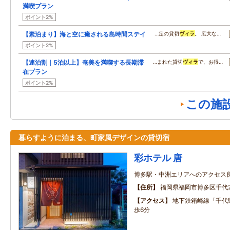
満喫プラン
ポイント2%
【素泊まり】海と空に癒される島時間ステイ
…定の貸切
ヴィラ
。 広大な…
ポイント2%
【連泊割｜5泊以上】奄美を満喫する長期滞
…まれた貸切
ヴィラ
で、お得…
在プラン
ポイント2%
この施
暮らすように泊まる、町家風デザインの貸切宿
彩ホテル 唐
博多駅・中洲エリアへのアクセス
住所
福岡県福岡市博多区千代2‐
アクセス
地下鉄箱崎線「千代
歩6分