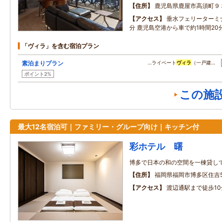
住所
鹿児島県鹿屋市高須町９
アクセス
垂水フェリーターミ
分 鹿児島空港から車で約1時間20
「ヴィラ」を含む宿泊プラン
素泊まりプラン
…ライベート
ヴィラ
（一戸建…
ポイント2%
この施
最大12名宿泊可｜ファミリー・グループ向け｜キッチン付
彩ホテル 曙
博多で日本の和の空間を一棟貸し
住所
福岡県福岡市博多区住吉5‐
アクセス
渡辺通駅まで徒歩10