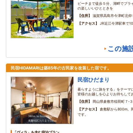
ビーチまで徒歩５分、湖畔でプラ
の楽しいいひとときを
住所
滋賀県高島市今津町北仰
アクセス
JR近江今津駅車で1
この施
民宿HIDAMARIは築85年の古民家を改装した宿です。
民宿ひだまり
暮らすように旅をする」をテーマ
皆様のお越しを心よりお待ちして
住所
岡山県倉敷市稲荷町７‐
アクセス
倉敷駅から800m。
です。
「ヴィラ」を含む宿泊プラン