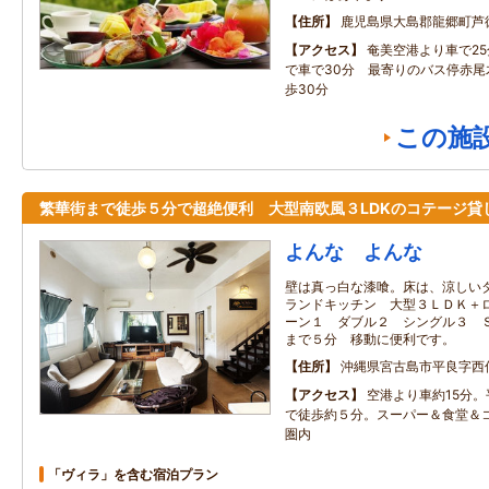
住所
鹿児島県大島郡龍郷町芦
アクセス
奄美空港より車で2
で車で30分 最寄りのバス停赤尾
歩30分
この施
繁華街まで徒歩５分で超絶便利 大型南欧風３LDKのコテージ貸
よんな よんな
壁は真っ白な漆喰。床は、涼しい
ランドキッチン 大型３ＬＤＫ＋ロ
ーン１ ダブル２ シングル３ 
まで５分 移動に便利です。
住所
沖縄県宮古島市平良字西
アクセス
空港より車約15分
で徒歩約５分。スーパー＆食堂＆
圏内
「ヴィラ」を含む宿泊プラン