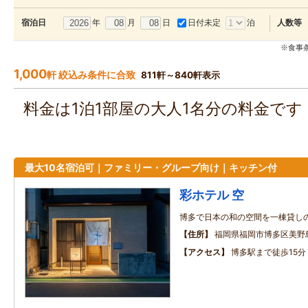
年
月
日
日付未定
泊
宿泊日
人数等
※食事
1,000
軒 絞込み条件に合致
811軒～840軒表示
料金は1泊1部屋の大人1名分の料金で
最大10名宿泊可｜ファミリー・グループ向け｜キッチン付
彩ホテル 空
博多で日本の和の空間を一棟貸し
住所
福岡県福岡市博多区美野島2
アクセス
博多駅まで徒歩15分