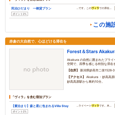
民泊ひだまり 一棟貸プラン
…です。この
ヴィラ
での滞在…
ポイント2%
この施
赤倉の大自然で、心ほどける滞在を
Forest＆Stars Akakura
Akakura の自然に囲まれたプラ
空間で、四季を感じる特別な滞在
住所
新潟県妙高市二俣1526‐3
アクセス
Akakura ・妙高高
妙高高原駅から車約10分。
「ヴィラ」を含む宿泊プラン
【素泊まり】森と星に包まれるVilla Stay
…ライベート
ヴィラ
です。木…
ポイント2%