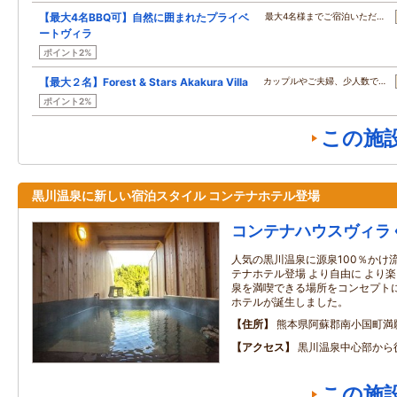
【最大4名BBQ可】自然に囲まれたプライベ
最大4名様までご宿泊いただ…
ートヴィラ
ポイント2%
【最大２名】Forest & Stars Akakura Villa
カップルやご夫婦、少人数で…
ポイント2%
この施
黒川温泉に新しい宿泊スタイル コンテナホテル登場
コンテナハウスヴィラ
人気の黒川温泉に源泉100％かけ
テナホテル登場 より自由に より
泉を満喫できる場所をコンセプト
ホテルが誕生しました。
住所
熊本県阿蘇郡南小国町満願寺
アクセス
黒川温泉中心部から
この施