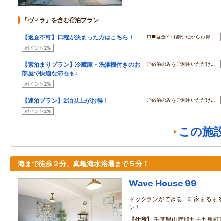
「ヴィラ」を含む宿泊プラン
【返金不可】日程が決まった方はこちら！
□■返金不可割引だからお得…
ポイント2%
【素泊まりプラン】冷蔵庫・洗濯機付きのお
ご宿泊のみをご利用いただけ…
部屋で快適な滞在を♪
ポイント2%
【連泊プラン】2泊以上がお得！
ご宿泊のみをご利用いただけ…
ポイント2%
この施
海まで徒歩２分、真亀海水浴場まで５分！
Wave House 99
ドックランができる一軒家まるま
ン！
住所
千葉県山武郡九十九里町