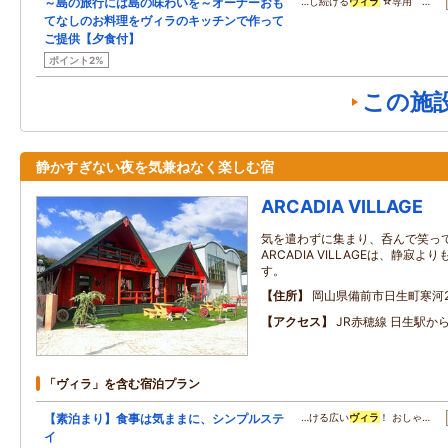
～島の旅行には島の味わいを～オーナーおも
…し続ける
ヴィラ
☆専用 …
てなしのお料理をヴィラのキッチンで作って
ご提供【夕食付】
ポイント2%
この施
静かすぎない夜を気兼ねなく楽しむ宿
ARCADIA VILLAGE
気を遣わずに集まり、呑んで笑っ
ARCADIA VILLAGEは、静寂
す。
住所
岡山県備前市日生町寒河24
アクセス
JR赤穂線 日生駅か
「ヴィラ」を含む宿泊プラン
【素泊まり】食事は気ままに、シンプルステ
…ける広い
ヴィラ
！ おしゃ…
イ