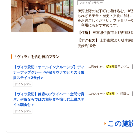
フォトギャラリー
伊賀上野の城下町に溶け込む、16
られざる美食・歴史・文化に触れ
をお過ごしください。ファミリー
ー利用にもおすすめです。
住所
三重県伊賀市上野西町33
アクセス
上野市駅より徒歩約6
徒歩約10分
「ヴィラ」を含む宿泊プラン
【ヴィラ貸切・オールインクルーシブ】ディ
…活かした、
ヴィラ
専用のプ…
ナーアップグレードや蔵サウナでととのう贅
沢ステイ＜2食付＞
ポイント2%
【ヴィラ貸切】静寂のプライベート空間で寛
…のスイート
ヴィラ
で、喧騒…
ぎ、伊賀ならではの和朝食を愉しむ上質ステ
イ＜朝食付＞
ポイント2%
この施