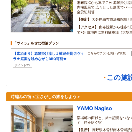
湯布院ICから車で７分 源泉掛け
内檜風呂で 広々とした庭園でバー
全貸切別荘
住所
大分県由布市湯布院町川
アクセス
由布院駅から徒歩5分
で7分 敷地内に無料駐車場（大型
「ヴィラ」を含む宿泊プラン
【素泊まり】源泉掛け流し１棟完全貸切ヴィ
こちらのプランは朝・夕食無…
ラ★庭園を眺めながらBBQ可能★
ポイント2%
この施
時編みの宿＜宝さがしの旅をしよう＞
YAMO Nagiso
宿場町の面影と、旅の記憶をつなぐ
す、時を紡ぐ宿
住所
長野県木曽郡南木曽町読書3