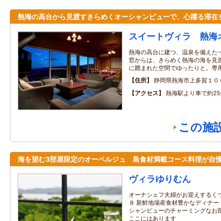
熱海の高台から見渡すきらめくオーシャンビューで、心躍る滞在
スイートヴィラ 熱海
熱海の高台に建つ、温泉を備えた一
窓からは、きらめく熱海の海を見渡
に囲まれた空間でゆったりと。専
住所
静岡県熱海市上多賀１０
アクセス
熱海駅より車で約25
この施
海を望む3部屋限定のオーベルジュ 島食材満載コース料理が自
ヴィラゆりむん
オーナシェフ夫婦がお迎えするくつろ
８ 新鮮地場産食材豊かなディナー
シャンビューのチャーミングなお部
ここにはあります