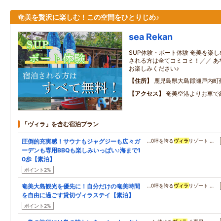
奄美を贅沢に楽しむ！この空間をひとりじめ♪
sea Rekan
SUP体験・ボート体験 奄美を楽し
される方は全てコミコミ！／／ あ
お楽しみください♪
住所
鹿児島県大島郡瀬戸内町蘇
アクセス
奄美空港よりお車で約
「ヴィラ」を含む宿泊プラン
圧倒的充実感！サウナもジャグジーも広々ガ
…0坪を誇る
ヴィラ
リゾート …
ーデンも専用BBQも楽しみいっぱい♪海まで1
0歩【素泊】
ポイント2%
奄美大島観光を優先に！自分だけの奄美時間
…0坪を誇る
ヴィラ
リゾート …
を自由に過ごす貸切ヴィラステイ【素泊】
ポイント2%