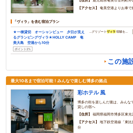
住所
鹿児島県奄美市笠利町外
アクセス
奄美空港よりお車で
「ヴィラ」を含む宿泊プラン
★一棟貸切 オーシャンビュー 夕日が見え
…グリゾート
ヴィラ
喧騒を…
るグランピングヴィラ★HOLLY CAMP 奄
美大島 空港から10分
ポイント2%
この施
最大10名まで宿泊可能！みんなで楽しむ博多の拠点
彩ホテル 風
博多の街を楽しんだ後は、みんな
貸しの宿へ
住所
福岡県福岡市博多区東光2‐
アクセス
地下鉄空港線「東比
分