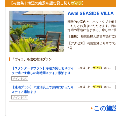
【与論島｜海辺の絶景を望む貸し切り
ヴィラ
】
Awal SEASIDE VILLA
開放的な室内と、ホットタブを備
ったりとお寛ぎいただけます。目
海辺の景色に包まれる、癒しのご
住所
鹿児島県大島郡与論町立長
アクセス
与論空港より車で3
6分
「ヴィラ」を含む宿泊プラン
【スタンダードプラン】海辺の貸し切りヴィ
…組貸し切り
ヴィラ
】 ホッ…
ラで過ごす癒しの島時間ステイ／素泊まり
ポイント2%
【連泊プラン】２連泊以上でお得にゆったり
…組貸し切り
ヴィラ
】 ホッ…
ステイ／素泊まり
ポイント2%
この施