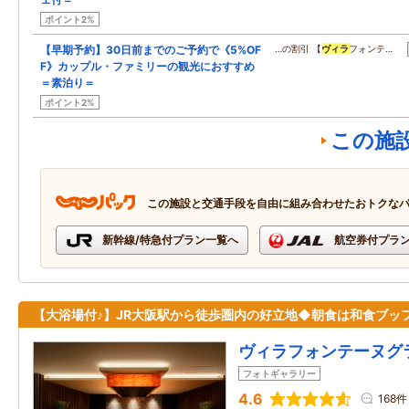
ポイント2%
【早期予約】30日前までのご予約で《5%OF
…の割引 【
ヴィラ
フォンテ…
F》カップル・ファミリーの観光におすすめ
＝素泊り＝
ポイント2%
この施
この施設と交通手段を自由に組み合わせたおトクな
新幹線/特急付プラン一覧へ
航空券付プラ
【大浴場付♪】JR大阪駅から徒歩圏内の好立地◆朝食は和食ブッ
ヴィラフォンテーヌグ
フォトギャラリー
4.6
168件