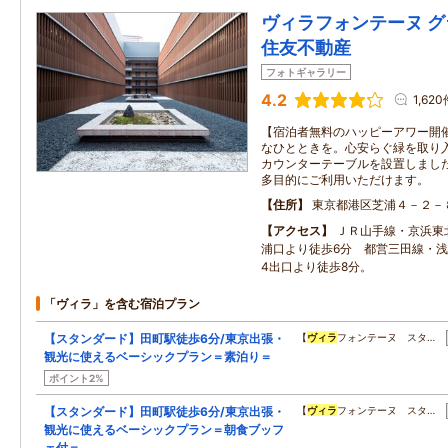
ヴィラフォンテーヌ グ
住友不動産
フォトギャラリー
4.2
1,620
【宿泊者無料のハッピーアワー開
なひとときを。心安らぐ緑を取り
カウンターテーブルを設置しまし
多目的にご利用いただけます。
住所
東京都港区芝浦４－２－
アクセス
ＪＲ山手線・京浜東
浦口より徒歩6分 都営三田線・
4出口より徒歩8分。
「ヴィラ」を含む宿泊プラン
【スタンダード】田町駅徒歩6分/東京出張・
【
ヴィラ
フォンテーヌ スタ…
観光に使えるベーシックプラン＝素泊り＝
ポイント2%
【スタンダード】田町駅徒歩6分/東京出張・
【
ヴィラ
フォンテーヌ スタ…
観光に使えるベーシックプラン＝朝食ブッフ
ェ付＝