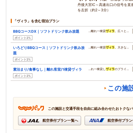
丹後大宮IC～高速出口の信号を直
を左折（約2～3分）
「ヴィラ」を含む宿泊プラン
BBQコースDX｜ソフトドリンク飲み放題
…離れ一棟貸
ヴィラ
。広々と…
ポイント2%
いろどりBBQコース｜ソフトドリンク飲み放
…離れ一棟貸
ヴィラ
。大きな…
題
ポイント2%
素泊まり/食事なし｜離れ客室/1棟貸ヴィラ
…れ一棟貸し
ヴィラ
のプライ…
ポイント2%
この施
この施設と交通手段を自由に組み合わせたおトクな
航空券付プラン一覧へ
航空券付プラン