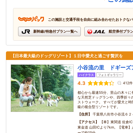
この施設と交通手段を自由に組み合わせたおトクな
新幹線/特急付プラン一覧へ
航空券付プラ
【日本最大級のドッグリゾート】１日中愛犬と過ごす贅沢を
小谷流の里 ドギーズ
ハイクラス
フォトギャラリー
4.3
412件
都心から最速55分、里山の木々に包
な天然芝ドッグランや、四季折々
ストウォーク。 すべてが愛犬と時
級の複合型リゾートです。
住所
千葉県八街市小谷流６２
アクセス
【車】東関道 佐倉IC
東金道 山田ICより7km。【電車
ーで約15分。