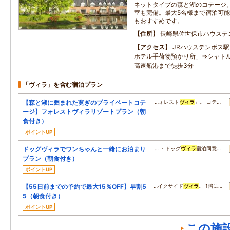
ネットタイプの森と湖のコテージ
室も完備。最大5名様まで宿泊可能
もおすすめです。
住所
長崎県佐世保市ハウステン
アクセス
JRハウステンボス駅
ホテル手荷物預かり所」⇒シャト
高速船港まで徒歩3分
「ヴィラ」を含む宿泊プラン
【森と湖に囲まれた寛ぎのプライベートコテ
…ォレスト
ヴィラ
」。 コテ…
ージ】フォレストヴィラリゾートプラン（朝
食付き）
ポイントUP
ドッグヴィラでワンちゃんと一緒にお泊まり
… ・ドッグ
ヴィラ
宿泊同意…
プラン（朝食付き）
ポイントUP
【55日前までの予約で最大15％OFF】早割5
…イクサイド
ヴィラ
。 1階に…
5（朝食付き）
ポイントUP
この施