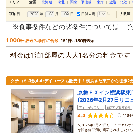
エリア
全国
｜
北海道
｜
東北
｜
関東・甲信越
｜
東海
｜
近畿・北陸
｜
年
月
日
日付未定
泊
宿泊日
人数等
※食事条件などの諸条件については、予
1,000
軒 絞込み条件に合致
151軒～180軒表示
料金は1泊1部屋の大人1名分の料金で
クチコミ点数4.4♪デイユースも販売中！横浜きた東口から徒歩2
京急ＥＸイン横浜駅東口
(2026年2月27日リニ
フォトギャラリー
宿ブログ新着あり
4.4
1,184
＼2026年2月27日リニューアル
を除き備品類が刷新されました♪ 