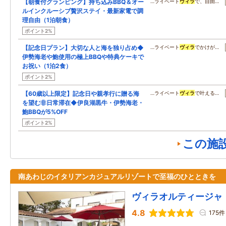
【朝食付グランピング】持ち込みBBQ＆オー
…ライベート
ヴィラ
で、自由…
ルインクルーシブ贅沢ステイ・最新家電で調
理自由（1泊朝食）
ポイント2%
【記念日プラン】大切な人と海を独り占め◆
…ライベート
ヴィラ
でかけが…
伊勢海老や鮑使用の極上BBQや特典ケーキで
お祝い（1泊2食）
ポイント2%
【60歳以上限定】記念日や親孝行に贈る海
…ライベート
ヴィラ
で叶える…
を望む非日常滞在◆伊良湖黒牛・伊勢海老・
鮑BBQが5%OFF
ポイント2%
この施
南あわじのイタリアンカジュアルリゾートで至福のひとときを
ヴィラオルティージャ
4.8
175件