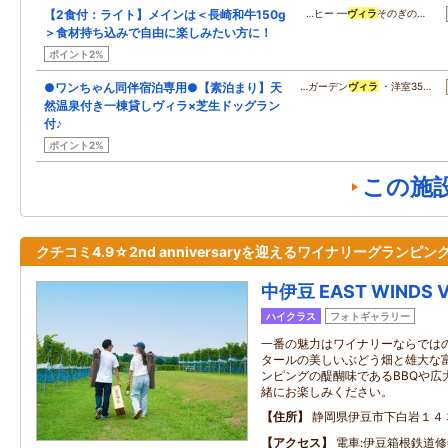
【2食付：ライト】メインは＜長崎和牛150g
…ヒー ━
ヴィラ
そのぎの…
＞食材持ち込みで自由に楽しみたい方に！
ポイント2%
●ワンちゃん同伴宿泊専用●【素泊まり】天
…ガーデン
ヴィラ
・洋室35…
然温泉付き一棟貸しヴィラ×芝生ドッグラン
付♪
ポイント2%
この施
クチコミ4.9☆2nd anniversaryを迎えるワイナリーグランピン
中伊豆 EAST WINDS V
ハイクラス
フォトギャラリー
一番の魅力はワイナリーならではの
タールの美しいぶどう畑と雄大な
ンピングの醍醐味であるBBQや広
緒にお楽しみください。
住所
静岡県伊豆市下白岩１４
アクセス
電車:伊豆箱根鉄道