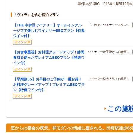
車:東名沼津IC R136～県道12号
「ヴィラ」を含む宿泊プラン
【THE 中伊豆ワイナリー】オールインクル
「これぞ、ワイナリースタン…
ージブで楽しむワイナリーBBQプラン【特典
ワイン付】
ポイントUP
【お食事重視】お料理グレードアップ！静岡
ワイナリーが手掛けるお食事…
食材を使ったプレミアムBBQプラン【特典ワ
イン付】
ポイントUP
【早期割55】お早目のご予約が一番お得！
リピーター様大人気！お早目…
お料理グレードアップ！プレミアムBBQプラ
ン【特典ワイン付】
ポイントUP
この施
窓からは都会の夜景。和モダンの情緒に癒される。田町駅徒歩6