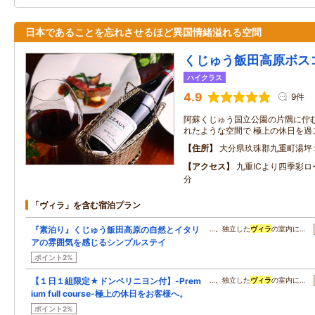
日本であることを忘れさせるほど異国情緒溢れる空間
くじゅう飯田高原ボス
ハイクラス
4.9
9件
阿蘇くじゅう国立公園の片隅に佇む
れたような空間で 極上の休日を過
住所
大分県玖珠郡九重町湯坪
アクセス
九重ICより四季彩
分
「ヴィラ」を含む宿泊プラン
『素泊り』くじゅう飯田高原の自然とイタリ
…。独立した
ヴィラ
の室内に…
アの雰囲気を感じるシンプルステイ
ポイント2%
【１日１組限定★ドンペリニヨン付】-Prem
…。独立した
ヴィラ
の室内に…
ium full course-極上の休日をお客様へ。
ポイント2%