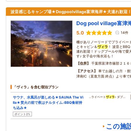
波音感じるキャンプ場★Dogpoolvillage富津海岸★犬連れ歓迎
Dog pool village富
5.0
14件
柵がありノーリードでプライベー
とキャビン＆
ヴィラ
！ 波音とBB
連れ歓迎！ドッグプールや海で愛
す♪ 女子会や海水浴も！
住所
千葉県富津市篠部２１６
アクセス
車でお越しの方 ・
津南IC（直進方面 終点）より車で
「ヴィラ」を含む宿泊プラン
サウナ、水風呂が楽しめる★SAUNA The Vi
…ライベート
ヴィラ
♪ ダブ…
lla★焚火の前で夜はチルタイム♪BBQ食材持
ち込み★
ポイント2%
この施