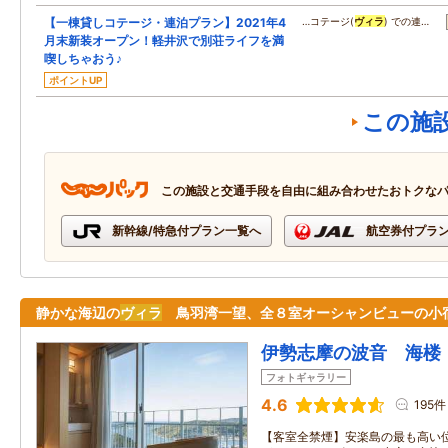
【一棟貸しコテージ・連泊プラン】2021年4
…コテージ(
ヴィラ
) での連…
月末新装オープン！軽井沢で別荘ライフを満
喫しちゃおう♪
ポイントUP
この施
この施設と交通手段を自由に組み合わせたおトクな
新幹線/特急付プラン一覧へ
航空券付プラ
静かな海辺の
ヴィラ
鳥羽湾一望、全８室オーシャンビューの小
伊勢志摩の波音 海楼
フォトギャラリー
4.6
195件
【客室全禁煙】安楽島の最も高い