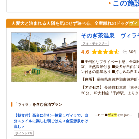
この施
★愛犬と泊まれる★隣を気にせず遊べる、全室離れのドッグ
ヴィ
そのぎ茶温泉 ヴィラ
フォトギャラリー
4.6
30件
■圧倒的なプライベート感。全室離
室、天然温泉付き ■愛犬が自由に
ン付きの部屋あり ■持ち込み自由
住所
長崎県東彼杵郡東彼杵町
アクセス
長崎自動車道『東そ
20分、JR大村線『千綿駅』より
「ヴィラ」を含む宿泊プラン
【朝食付】高台に佇む一棟貸しヴィラで、自
…ヒー ■
ヴィラ
そのぎの…
分スタイルに楽しむ朝ごはん＜全室源泉かけ
流し＞
ポイント2%