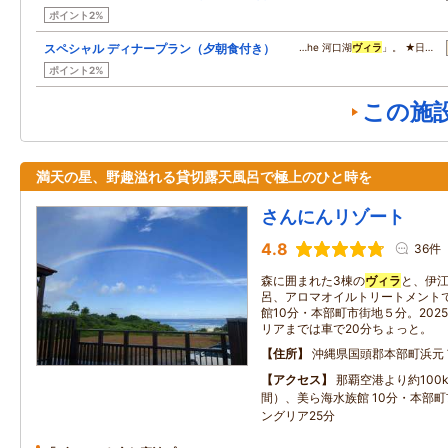
ポイント2%
スペシャル ディナープラン（夕朝食付き）
…he 河口湖
ヴィラ
」。 ★日…
ポイント2%
この施
満天の星、野趣溢れる貸切露天風呂で極上のひと時を
さんにんリゾート
4.8
36件
森に囲まれた3棟の
ヴィラ
と、伊
呂、アロマオイルトリートメント
館10分・本部町市街地５分。20
リアまでは車で20分ちょっと。
住所
沖縄県国頭郡本部町浜元
アクセス
那覇空港より約100
間）、美ら海水族館 10分・本部町
ングリア25分