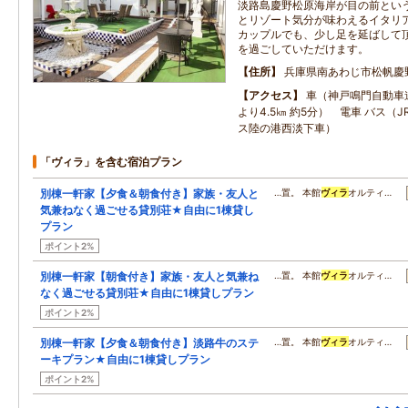
淡路島慶野松原海岸が目の前とい
とリゾート気分が味わえるイタリ
カップルでも、少し足を延ばして
を過ごしていただけます。
住所
兵庫県南あわじ市松帆慶
アクセス
車（神戸鳴門自動車
より4.5㎞ 約5分） 電車 バス（
ス陸の港西淡下車）
「ヴィラ」を含む宿泊プラン
別棟一軒家【夕食＆朝食付き】家族・友人と
…置。 本館
ヴィラ
オルティ…
気兼ねなく過ごせる貸別荘★自由に1棟貸し
プラン
ポイント2%
別棟一軒家【朝食付き】家族・友人と気兼ね
…置。 本館
ヴィラ
オルティ…
なく過ごせる貸別荘★自由に1棟貸しプラン
ポイント2%
別棟一軒家【夕食＆朝食付き】淡路牛のステ
…置。 本館
ヴィラ
オルティ…
ーキプラン★自由に1棟貸しプラン
ポイント2%