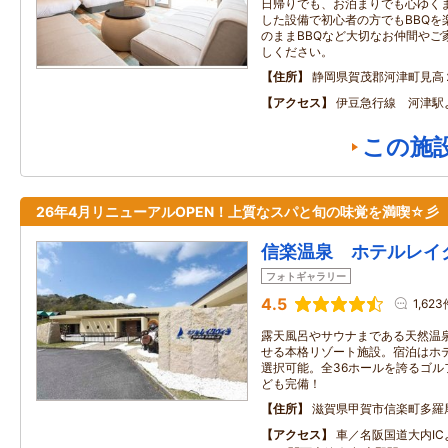
日帰りでも、お泊まりでも心ゆく
した設備で初心者の方でもBBQを
のままBBQなど大切なお仲間やご
しください。
住所
静岡県賀茂郡河津町見高
アクセス
伊豆急行線 河津駅
この施
26年4月リニューアルOPEN！上質なスパと旬の味覚を満喫☆彡
信楽温泉 ホテルレイ
フォトギャラリー
4.5
1,623
露天風呂やサウナまである天然温
せる本格リゾート施設。宿泊はホ
選択可能。全36ホールを誇るゴル
ども完備！
住所
滋賀県甲賀市信楽町多羅
アクセス
車／名阪国道大内IC