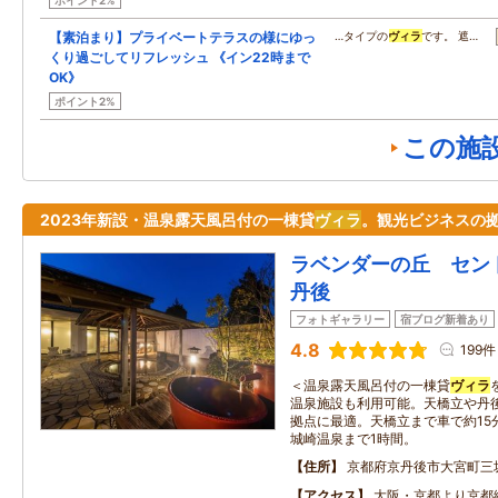
ポイント2%
【素泊まり】プライベートテラスの様にゆっ
…タイプの
ヴィラ
です。 遮…
くり過ごしてリフレッシュ 《イン22時まで
OK》
ポイント2%
この施
2023年新設・温泉露天風呂付の一棟貸
ヴィラ
。観光ビジネスの
ラベンダーの丘 セン
丹後
フォトギャラリー
宿ブログ新着あり
4.8
199件
＜温泉露天風呂付の一棟貸
ヴィラ
温泉施設も利用可能。天橋立や丹
拠点に最適。天橋立まで車で約15
城崎温泉まで1時間。
住所
京都府京丹後市大宮町三
アクセス
大阪・京都より京都