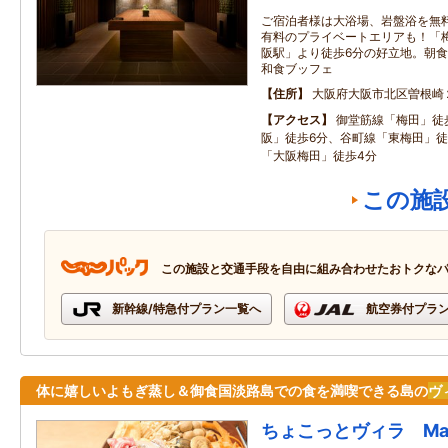
ご宿泊者様は大浴場、岩盤浴を無
有料のプライベートエリアも！「
阪駅」より徒歩6分の好立地。朝
和食ブッフェ
住所
大阪府大阪市北区曽根崎
アクセス
御堂筋線「梅田」徒
阪」徒歩6分、谷町線「東梅田」徒
「大阪梅田」徒歩4分
この施
この施設と交通手段を自由に組み合わせたおトクな
新幹線/特急付プラン一覧へ
航空券付プラ
体に嬉しいよもぎ蒸し＆御食国淡路島での食を満喫できる島の
ヴ
ちょこっとヴィラ Mae