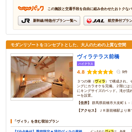
この施設と交通手段を自由に組み合わせたおトクな
新幹線/特急付プラン一覧へ
航空券付プラ
モダンリゾートをコンセプトとした、大人のための上質な空間
ヴィラテラス前橋
ハイクラス
4.8
9件
３つの棟（
ヴィラ
）で構成され、
ングにカラオケを完備。２階には
にキングサイズのベッド。滝が流
ーを設置。
住所
群馬県前橋市大友町１－
アクセス
ＪＲ新前橋駅より車
「ヴィラ」を含む宿泊プラン
【1泊夕食付】季節限定★貸切ヴィラの屋根
…インされた
ヴィラ
は、各棟…