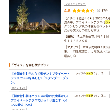
フォトギャラリー
4.5
37件
【クチコミ総合4.6★】2025年
然の中、プライベートテラス付
ヴ
グランピング風の滞在も◎ペット可
だから愛犬との旅行も実現！
住所
埼玉県羽生市川崎２丁目
生ＴＥＲＲＡＣＥ
アクセス
東武伊勢崎線 / 秩
車、「羽生駅西口」より路線バス約
場あり◎
「ヴィラ」を含む宿泊プラン
【夕朝食付】手ぶらで楽チン！プライベート
…タイプの
ヴィラ
です。 遮…
テラスでBBQを楽しむ♪「スタンダードプラ
ン」
ポイント2%
【朝食付】朝はバランスの取れた食事から♪
…タイプの
ヴィラ
です。 遮…
プライベートテラスでゆっくり過ごす 《イ
ン22時までOK》