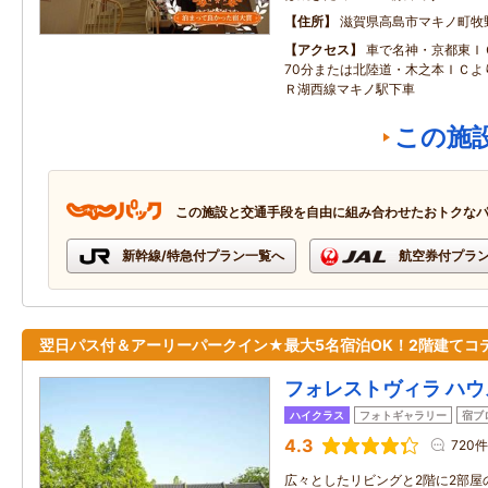
住所
滋賀県高島市マキノ町牧
アクセス
車で名神・京都東Ｉ
70分または北陸道・木之本ＩＣよ
Ｒ湖西線マキノ駅下車
この施
この施設と交通手段を自由に組み合わせたおトクな
新幹線/特急付プラン一覧へ
航空券付プラ
翌日パス付＆アーリーパークイン★最大5名宿泊OK！2階建てコ
フォレストヴィラ ハ
ハイクラス
フォトギャラリー
宿ブ
4.3
720件
広々としたリビングと2階に2部屋