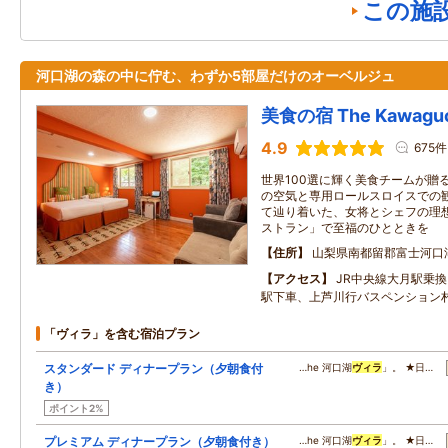
この施
河口湖の森の中に佇む、わずか5部屋だけのオーベルジュ
美食の宿 The Kawaguch
4.9
675件
世界100選に輝く美食チームが贈
の空気と専用ロールスロイスでの
て辿り着いた、女将とシェフの理
ストラン」で至福のひとときを
住所
山梨県南都留郡富士河口
アクセス
JR中央線大月駅乗
駅下車、上芦川行バスペンション
「ヴィラ」を含む宿泊プラン
スタンダード ディナープラン（夕朝食付
…he 河口湖
ヴィラ
」。 ★日…
き）
ポイント2%
プレミアム ディナープラン（夕朝食付き）
…he 河口湖
ヴィラ
」。 ★日…