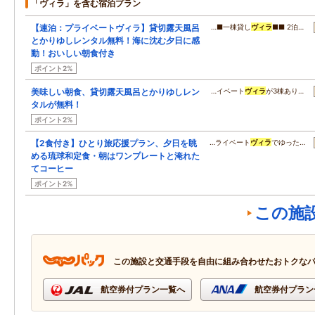
「ヴィラ」を含む宿泊プラン
【連泊：プライベートヴィラ】貸切露天風呂
…■一棟貸し
ヴィラ
■■ 2泊…
とかりゆしレンタル無料！海に沈む夕日に感
動！おいしい朝食付き
ポイント2%
美味しい朝食、貸切露天風呂とかりゆしレン
…イベート
ヴィラ
が3棟あり…
タルが無料！
ポイント2%
【2食付き】ひとり旅応援プラン、夕日を眺
…ライベート
ヴィラ
でゆった…
める琉球和定食・朝はワンプレートと淹れた
てコーヒー
ポイント2%
この施
この施設と交通手段を自由に組み合わせたおトクな
航空券付プラン一覧へ
航空券付プラン