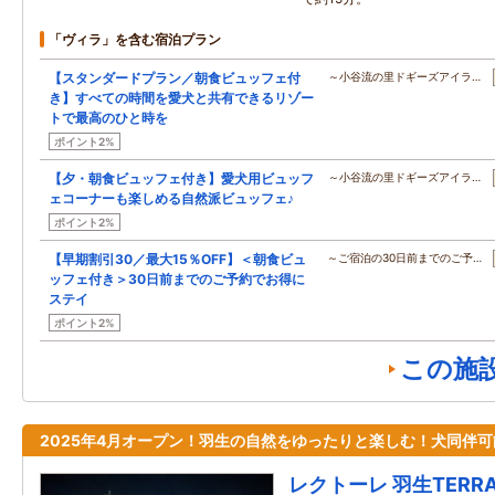
「ヴィラ」を含む宿泊プラン
【スタンダードプラン／朝食ビュッフェ付
～小谷流の里ドギーズアイラ…
き】すべての時間を愛犬と共有できるリゾー
トで最高のひと時を
ポイント2%
【夕・朝食ビュッフェ付き】愛犬用ビュッフ
～小谷流の里ドギーズアイラ…
ェコーナーも楽しめる自然派ビュッフェ♪
ポイント2%
【早期割引30／最大15％OFF】＜朝食ビュ
～ご宿泊の30日前までのご予…
ッフェ付き＞30日前までのご予約でお得に
ステイ
ポイント2%
この施
2025年4月オープン！羽生の自然をゆったりと楽しむ！犬同伴可
レクトーレ 羽生TERRA