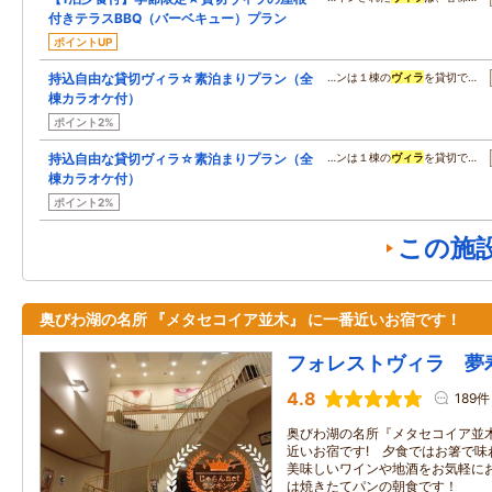
付きテラスBBQ（バーベキュー）プラン
ポイントUP
持込自由な貸切ヴィラ☆素泊まりプラン（全
…ンは１棟の
ヴィラ
を貸切で…
棟カラオケ付）
ポイント2%
持込自由な貸切ヴィラ☆素泊まりプラン（全
…ンは１棟の
ヴィラ
を貸切で…
棟カラオケ付）
ポイント2%
この施
奥びわ湖の名所 『メタセコイア並木』 に一番近いお宿です！
フォレストヴィラ 夢
4.8
189件
奥びわ湖の名所『メタセコイア並木
近いお宿です! 夕食ではお箸で味
美味しいワインや地酒をお気軽に
は焼きたてパンの朝食です！