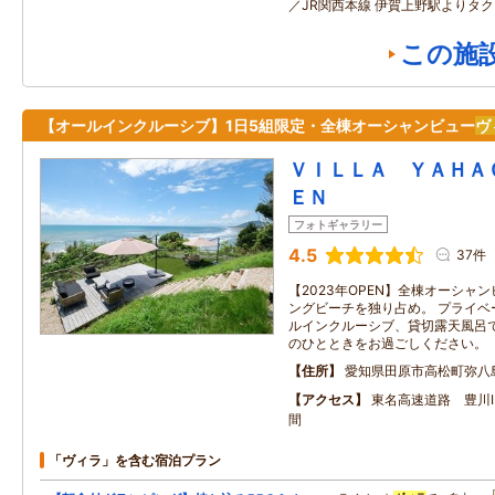
／JR関西本線 伊賀上野駅よりタク
この施
【オールインクルーシブ】1日5組限定・全棟オーシャンビュー
ヴ
ＶＩＬＬＡ ＹＡＨＡ
ＥＮ
フォトギャラリー
4.5
37件
【2023年OPEN】全棟オーシャ
ングビーチを独り占め。 プライベ
ルインクルーシブ、貸切露天風呂
のひとときをお過ごしください。
住所
愛知県田原市高松町弥八
アクセス
東名高速道路 豊川Ⅰ
間
「ヴィラ」を含む宿泊プラン