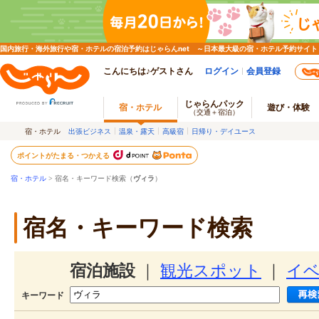
国内旅行・海外旅行や宿・ホテルの宿泊予約はじゃらんnet ～日本最大級の宿・ホテル予約サイト
こんにちは♪ゲストさん
ログイン
会員登録
じゃらんパック
宿・ホテル
遊び・体験
（交通＋宿泊）
宿・ホテル
出張ビジネス
温泉・露天
高級宿
日帰り・デイユース
ポイントがたまる・つかえる
宿・ホテル
> 宿名・キーワード検索（
ヴィラ
）
宿名・キーワード検索
宿泊施設
｜
観光スポット
｜
イ
キーワード