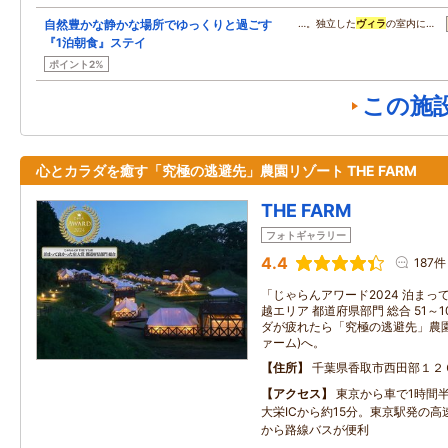
自然豊かな静かな場所でゆっくりと過ごす
…。独立した
ヴィラ
の室内に…
『1泊朝食』ステイ
ポイント2%
この施
心とカラダを癒す「究極の逃避先」農園リゾート THE FARM
THE FARM
フォトギャラリー
4.4
187件
「じゃらんアワード2024 泊まっ
越エリア 都道府県部門 総合 51～1
ダが疲れたら「究極の逃避先」農園リ
ァーム)へ。
住所
千葉県香取市西田部１２
アクセス
東京から車で1時間
大栄ICから約15分。東京駅発の
から路線バスが便利