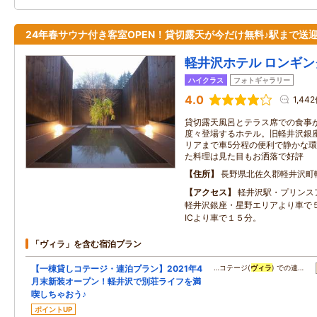
24年春サウナ付き客室OPEN！貸切露天が今だけ無料♪駅まで送
軽井沢ホテル ロンギ
ハイクラス
フォトギャラリー
4.0
1,44
貸切露天風呂とテラス席での食事
度々登場するホテル。旧軽井沢銀
リアまで車5分程の便利で静かな
た料理は見た目もお洒落で好評
住所
長野県北佐久郡軽井沢町
アクセス
軽井沢駅・プリンス
軽井沢銀座・星野エリアより車で
ICより車で１５分。
「ヴィラ」を含む宿泊プラン
【一棟貸しコテージ・連泊プラン】2021年4
…コテージ(
ヴィラ
) での連…
月末新装オープン！軽井沢で別荘ライフを満
喫しちゃおう♪
ポイントUP