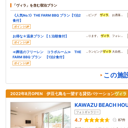
「ヴィラ」を含む宿泊プラン
《人気No.1》THE FARM BBQ プラン【1泊2
…ピング
ヴィラ
。 お洒落…
食付】
ポイントUP
お得な☆温泉プラン 【１泊朝食付】
…ります。
ヴィラ
、フォレ…
ポイントUP
≪葬送のフリーレン コラボルーム≫ THE
…ランピング
ヴィラ
大自然…
FARM BBQ プラン 【1泊2食付】
ポイントUP
この施
2022年8月OPEN 伊豆七島を一望する貸切バケーション
ヴィラ
KAWAZU BEACH HOU
フォトギャラリー
4.7
87件