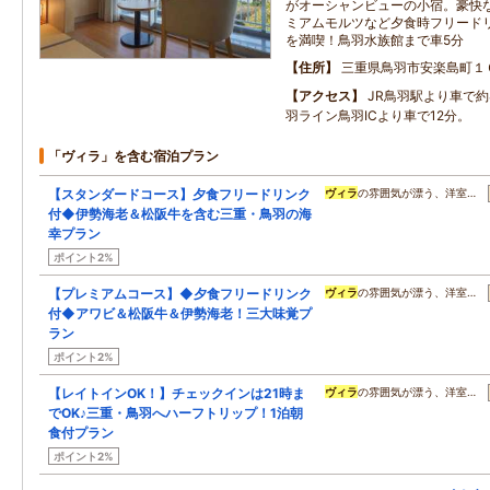
がオーシャンビューの小宿。豪快
ミアムモルツなど夕食時フリード
を満喫！鳥羽水族館まで車5分
住所
三重県鳥羽市安楽島町１
アクセス
JR鳥羽駅より車で
羽ライン鳥羽ICより車で12分。
「ヴィラ」を含む宿泊プラン
【スタンダードコース】夕食フリードリンク
ヴィラ
の雰囲気が漂う、洋室…
付◆伊勢海老＆松阪牛を含む三重・鳥羽の海
幸プラン
ポイント2%
【プレミアムコース】◆夕食フリードリンク
ヴィラ
の雰囲気が漂う、洋室…
付◆アワビ＆松阪牛＆伊勢海老！三大味覚プ
ラン
ポイント2%
【レイトインOK！】チェックインは21時ま
ヴィラ
の雰囲気が漂う、洋室…
でOK♪三重・鳥羽へハーフトリップ！1泊朝
食付プラン
ポイント2%