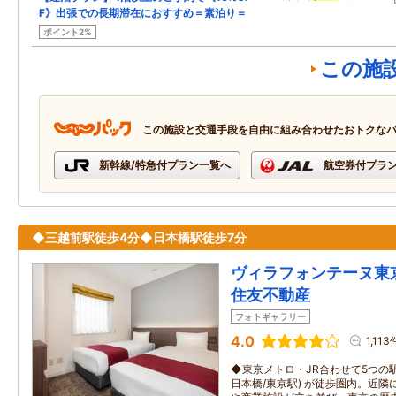
F》出張での長期滞在におすすめ＝素泊り＝
ポイント2%
この施
この施設と交通手段を自由に組み合わせたおトクな
新幹線/特急付プラン一覧へ
航空券付プラ
◆三越前駅徒歩4分◆日本橋駅徒歩7分
ヴィラフォンテーヌ東
住友不動産
フォトギャラリー
4.0
1,113
◆東京メトロ・JR合わせて5つの駅 
日本橋/東京駅) が徒歩圏内。近