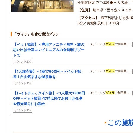
を期間限定でご体験◆三大名湯「
住所
岐阜県下呂市森２４５８
アクセス
JR下呂駅より徒歩1
5分／美濃加茂ICより90分
「ヴィラ」を含む宿泊プラン
【ペット歓迎】＜専用アメニティ無料＞旅の
…た「ドッグ
ヴィラ
ご利用基…
思い出は全室コンドミニアムの会員制リゾー
トで
ポイント2%
【1人旅応援】＜1室17500円～＞ペット歓
…た「ドッグ
ヴィラ
ご利用基…
迎！自由気ままな温泉旅を
ポイント2%
【レイトチェックイン割】＜1人最大3300円
…た「ドッグ
ヴィラ
ご利用基…
OFF＞ペット歓迎♪17時以降でお得！お仕事
や観光帰りにお勧め
ポイント2%
この施