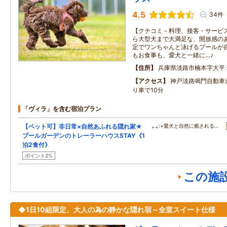
4.5
34件
【クチコミ－料理、接客・サービス
ら大型犬まで大満足な、開放感の
定でワンちゃんと泳げるプールが
もお食事も、愛犬と一緒に…♪
住所
兵庫県淡路市楠本字大平
アクセス
神戸淡路鳴門自動車道
り車で10分
「ヴィラ」を含む宿泊プラン
【ペット可】非日常×自然あふれる隠れ家★
｡.｡:+愛犬と自然に癒される…
プールガーデンのトレーラーハウスSTAY《1
泊2食付》
ポイント2%
この施
◆1日10組限定、大人の為の静かな隠れ宿～全室スイート仕様