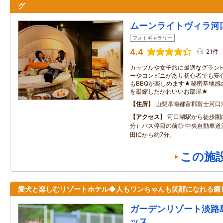
グ
ムーンライトヴィラ河
フォトギャラリー
4.4
21件
カップルや女子旅に最適なグラン
ーやコンビニがあり初心者でも安
もBBQが楽しめます★秘密基地感
を凝縮したかわいいお部屋★
住所
山梨県南都留郡富士河口
アクセス
河口湖駅から徒歩圏
分）バス停目の前◎ 中央自動車道
田ICから約7分。
この施
愛犬と楽しむリゾートホテル◆人もワンちゃんも笑顔になれる癒
ガーデンリゾート淡路
ッス