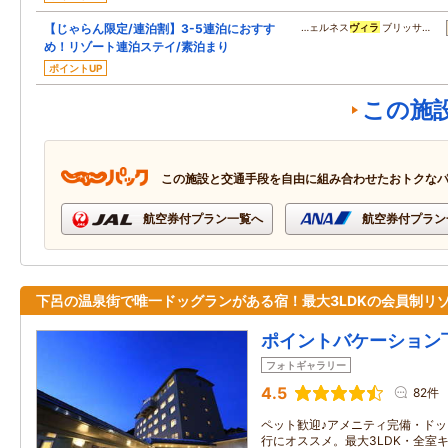
【じゃらん限定/連泊割】3-5連泊におすす
…ェルネス
ヴィラ
ブリッサ…
め！リゾート連泊ステイ/素泊まり
ポイントUP
この施
この施設と交通手段を自由に組み合わせたおトクな
航空券付プラン一覧へ
航空券付プラン
下呂の温泉街で唯一ドッグランがある宿！最大3LDKの会員制リ
ポイントバケーション
フォトギャラリー
4.5
82件
ペット歓迎♪アメニティ完備・ド
行にオススメ。最大3LDK・全室