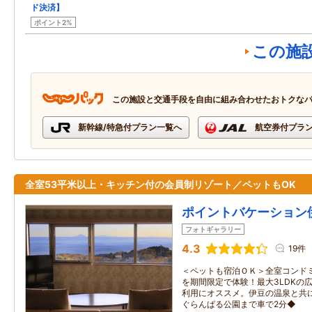
ド決済】
ポイント2%
この施
この施設と交通手段を自由に組み合わせたおトクな
新幹線/特急付プラン一覧へ
航空券付プラ
全室53平米以上・キッチン付の会員制リゾート／ペットもOK
ポイントバケーション
フォトギャラリー
4.3
19件
＜ペットも宿泊ＯＫ＞全室コンド
を期間限定で体験！最大3LDKの
利用にオススメ。伊豆の温泉と共
ぐらんぱる公園まで車で2分◆