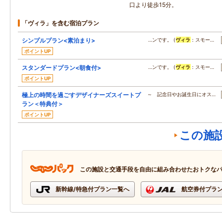
口より徒歩15分。
「ヴィラ」を含む宿泊プラン
シンプルプラン<素泊まり>
…ンです。 (
ヴィラ
：スモー…
ポイントUP
スタンダードプラン<朝食付>
…ンです。 (
ヴィラ
：スモー…
ポイントUP
極上の時間を過ごすデザイナーズスイートプ
～ 記念日やお誕生日にオス…
ラン＜特典付＞
ポイントUP
この施
この施設と交通手段を自由に組み合わせたおトクな
新幹線/特急付プラン一覧へ
航空券付プラ