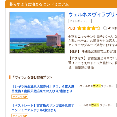
暮らすように泊まる コンドミニアム
ウェルネスヴィラブリ
フォトギャラリー
4.0
418件
全室ミニキッチンや電子レンジ、
在型のホテル。お部屋からは宮古
ァミリーやグループ旅行におすす
住所
沖縄県宮古島市上野宮国
アクセス
宮古空港より車で1
通りにてうえのドイツ文化村へ。
折、10階建の建物
「ヴィラ」を含む宿泊プラン
【シギラ黄金温泉入館券付】サウナ＆露天風
…ウェルネス
ヴィラ
ブリッサ…
呂完備！南国天然温泉でのんびり/素泊まり
ポイントUP
【ベストレート】宮古島のサンゴ礁を見渡す
…ェルネス
ヴィラ
ブリッサ…
コンドミニアムホテル/素泊まり
ポイントUP