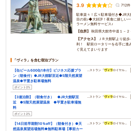
3.9
712件
駐車楽々！広々駐車場付き◆JR大
目の前♪◆大好評！夜食に嬉しい
ラーメン無料サービス♪
住所
秋田県大館市中道１－２
アクセス
ＪＲ大館駅より徒歩
利！ 駅前ロータリーを右手に進
ぐ見えてまいります
「ヴィラ」を含む宿泊プラン
【缶ビール500缶1本付】ビジネス応援プラ
…ストラン『
ヴィラ
ロイヤル…
ン（朝食付）●JR大館駅至近●5階天然展望
温泉●平置き駐車場無料
ポイント2%
【3連泊割】（朝食付き） ●JR大館駅至
…ストラン『
ヴィラ
ロイヤル…
近 ●5階天然展望温泉 ●平置き駐車場無
料
ポイント2%
【14日前早期割10％off】（朝食付き）●天
…ストラン『
ヴィラ
ロイヤル…
然温泉展望浴場無料●無料駐車場【事前カー