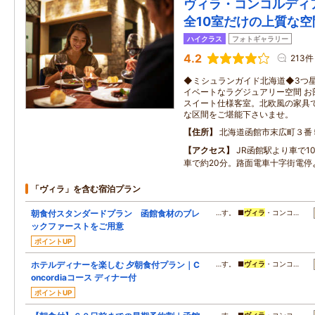
ヴィラ・コンコルディア
全10室だけの上質な空
ハイクラス
フォトギャラリー
4.2
213件
◆ミシュランガイド北海道◆3つ星
イベートなラグジュアリー空間 お
スイート仕様客室。北欧風の家具
な区間をご堪能下さいませ。
住所
北海道函館市末広町３番
アクセス
JR函館駅より車で1
車で約20分。路面電車十字街電停
「ヴィラ」を含む宿泊プラン
朝食付スタンダードプラン 函館食材のブレ
…す。 ■
ヴィラ
・コンコ…
ックファーストをご用意
ポイントUP
ホテルディナーを楽しむ 夕朝食付プラン｜C
…す。 ■
ヴィラ
・コンコ…
oncordiaコース ディナー付
ポイントUP