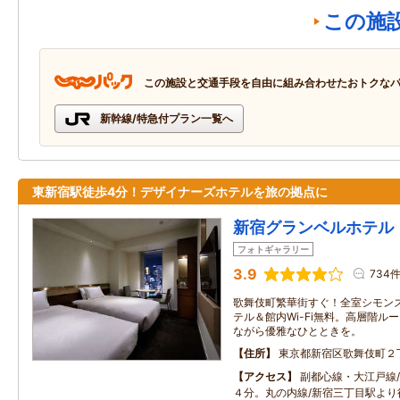
この施
この施設と交通手段を自由に組み合わせたおトクな
新幹線/特急付プラン一覧へ
東新宿駅徒歩4分！デザイナーズホテルを旅の拠点に
新宿グランベルホテル
フォトギャラリー
3.9
734
歌舞伎町繁華街すぐ！全室シモン
テル＆館内Wi-Fi無料。高層階ル
ながら優雅なひとときを。
住所
東京都新宿区歌舞伎町２
アクセス
副都心線・大江戸線
４分。丸の内線/新宿三丁目駅より