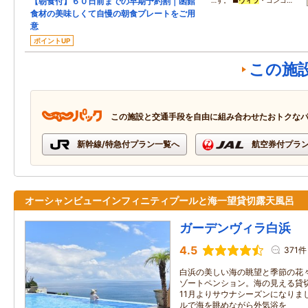
【朝食付】６０日前までの早期予約割｜函館
…す。 ■
ヴィラ
・コンコ…
食材の美味しくて自慢の朝食プレートをご用
意
ポイントUP
この施
この施設と交通手段を自由に組み合わせたおトクな
新幹線/特急付プラン一覧へ
航空券付プラ
オーシャンビューインフィニティプールと海一望貸切露天風呂
ガーデンヴィラ白浜
4.5
371件
白浜の美しい海の眺望と季節の花
ゾートペンション。海の見える貸
11月よりサウナシーズンになりま
ルで海を眺めながら外気浴を