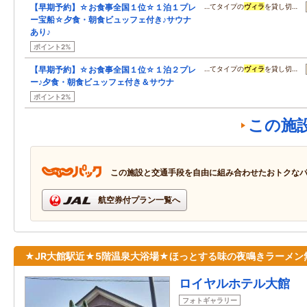
【早期予約】☆お食事全国１位☆１泊１プレ
…てタイプの
ヴィラ
を貸し切…
ー宝船☆夕食・朝食ビュッフェ付き♪サウナ
あり♪
ポイント2%
【早期予約】☆お食事全国１位☆１泊２プレ
…てタイプの
ヴィラ
を貸し切…
ー♪夕食・朝食ビュッフェ付き＆サウナ
ポイント2%
この施
この施設と交通手段を自由に組み合わせたおトクな
航空券付プラン一覧へ
★JR大館駅近★5階温泉大浴場★ほっとする味の夜鳴きラーメン
ロイヤルホテル大館
フォトギャラリー