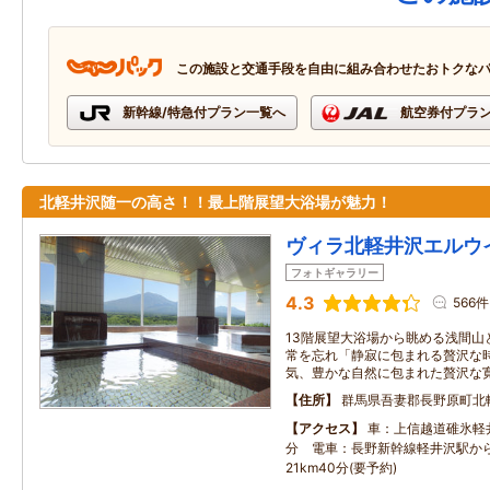
この施設と交通手段を自由に組み合わせたおトクな
新幹線/特急付プラン一覧へ
航空券付プラ
北軽井沢随一の高さ！！最上階展望大浴場が魅力！
ヴィラ北軽井沢エルウ
フォトギャラリー
4.3
566件
13階展望大浴場から眺める浅間山
常を忘れ「静寂に包まれる贅沢な
気、豊かな自然に包まれた贅沢な
住所
群馬県吾妻郡長野原町北
アクセス
車：上信越道碓氷軽井
分 電車：長野新幹線軽井沢駅か
21km40分(要予約)