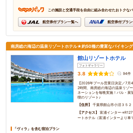
この施設と交通手段を自由に組み合わせたおトクな
航空券付プラン一覧へ
航空券付プラン
南房総の海辺の温泉リゾートホテル★約50種の豊富なバイキング
館山リゾートホテル
フォトギャラリー
3.8
94件
【2026年プール営業日決定／7月4
2時間、南房総の海辺の温泉リゾ
ネーションを毎晩実施！バル・展
喫のリゾート♪
住所
千葉県館山市小沼３５２
アクセス
富浦インター→R127
ートホテル（富浦インターより車で
「ヴィラ」を含む宿泊プラン