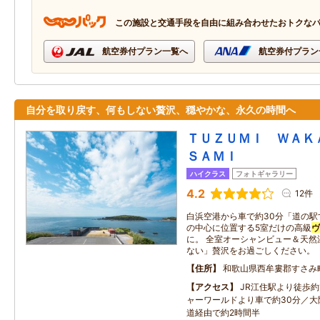
この施設と交通手段を自由に組み合わせたおトクな
航空券付プラン一覧へ
航空券付プラン
自分を取り戻す、何もしない贅沢、穏やかな、永久の時間へ
ＴＵＺＵＭＩ ＷＡＫ
ＳＡＭＩ
ハイクラス
フォトギャラリー
4.2
12件
白浜空港から車で約30分「道の
の中心に位置する5室だけの高級
ヴ
に。 全室オーシャンビュー＆天然
ない」贅沢をお過ごしください。
住所
和歌山県西牟婁郡すさみ
アクセス
JR江住駅より徒歩約
ャーワールドより車で約30分／大
道経由で約2時間半