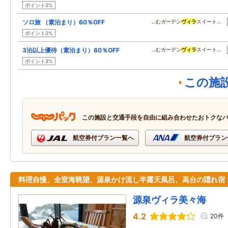
ポイント2%
ソロ旅 （素泊まり）60％OFF
…むガーデン
ヴィラ
スイート…
ポイント2%
3泊以上優待（素泊まり）60％OFF
…むガーデン
ヴィラ
スイート…
ポイント2%
この施
この施設と交通手段を自由に組み合わせたおトクな
航空券付プラン一覧へ
航空券付プラン
料理自慢、全室海眺望、源泉かけ流し半露天風呂、高台の隠れ宿
源泉ヴィラ美々海
4.2
20件