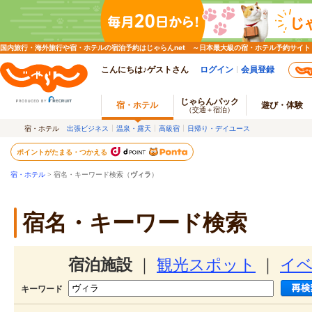
国内旅行・海外旅行や宿・ホテルの宿泊予約はじゃらんnet ～日本最大級の宿・ホテル予約サイト
こんにちは♪ゲストさん
ログイン
会員登録
じゃらんパック
宿・ホテル
遊び・体験
（交通＋宿泊）
宿・ホテル
出張ビジネス
温泉・露天
高級宿
日帰り・デイユース
ポイントがたまる・つかえる
宿・ホテル
> 宿名・キーワード検索（
ヴィラ
）
宿名・キーワード検索
宿泊施設
｜
観光スポット
｜
イ
キーワード