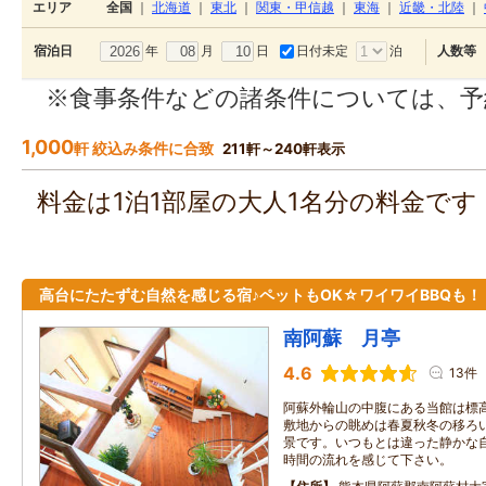
エリア
全国
｜
北海道
｜
東北
｜
関東・甲信越
｜
東海
｜
近畿・北陸
｜
年
月
日
日付未定
泊
宿泊日
人数等
※食事条件などの諸条件については、予
1,000
軒 絞込み条件に合致
211軒～240軒表示
料金は1泊1部屋の大人1名分の料金で
高台にたたずむ自然を感じる宿♪ペットもOK☆ワイワイBBQも！
南阿蘇 月亭
4.6
13件
阿蘇外輪山の中腹にある当館は標高
敷地からの眺めは春夏秋冬の移ろ
景です。いつもとは違った静かな
時間の流れを感じて下さい。