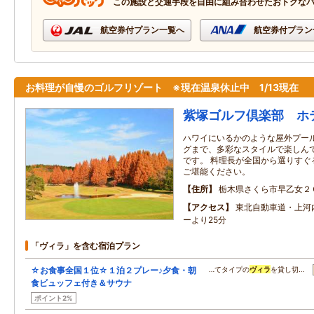
この施設と交通手段を自由に組み合わせたおトクな
航空券付プラン一覧へ
航空券付プラン
お料理が自慢のゴルフリゾート ※現在温泉休止中 1/13現在
紫塚ゴルフ倶楽部 ホ
ハワイにいるかのような屋外プー
グまで、多彩なスタイルで楽しん
です。 料理長が全国から選りすぐ
ご堪能ください。
住所
栃木県さくら市早乙女２
アクセス
東北自動車道・上河
ーより25分
「ヴィラ」を含む宿泊プラン
☆お食事全国１位☆１泊２プレー♪夕食・朝
…てタイプの
ヴィラ
を貸し切…
食ビュッフェ付き＆サウナ
ポイント2%