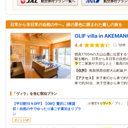
航空券付プラン一覧へ
航空券付プラン
日常から非日常の自然の中へ。緑の景色に囲まれた癒しの旅を
OLIF villa in AKEMA
4.4
10件
標高1700mの大山山麓に位置する
騒を離れ、日常から非日常の自然の
ラ
でご家族や大切な人と「最高の
住所
鳥取県西伯郡大山町鈑戸
アクセス
米子東ICから車で約
車で約30分、米子空港から車で約
「ヴィラ」を含む宿泊プラン
【平日割15％OFF】【Olif】贅沢に1棟貸
…が運営する
ヴィラ
／ プリ…
切！自然の中でゆったり過ごす素泊まりプラ
ン
ポイントUP