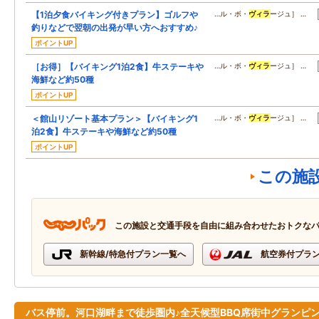
【1泊夕食バイキング付きプラン】ゴルフや
…ル・ボ・
ヴィラ
ージュ］ …
釣りなどで翌朝の出発が早い方へおすすめ♪
ポイントUP
［お得］【バイキング1泊2食】牛ステーキや
…ル・ボ・
ヴィラ
ージュ］ …
海鮮など約50種
ポイントUP
＜館山リゾート基本プラン＞【バイキング1
…ル・ボ・
ヴィラ
ージュ］ …
泊2食】牛ステーキや海鮮など約50種
ポイントUP
この施
この施設と交通手段を自由に組み合わせたおトクな
新幹線/特急付プラン一覧へ
航空券付プラ
バス停前。河口湖畔まで徒歩圏内♪全天候型BBQ席街中グランピ