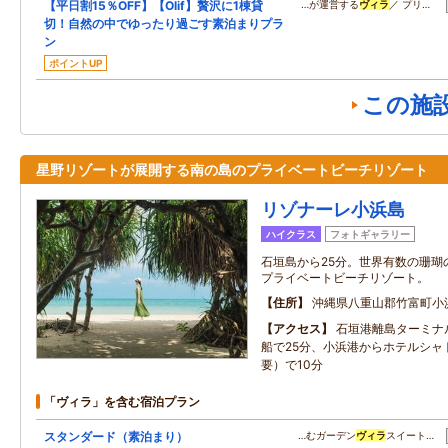
【平日割15％OFF】【Olif】贅沢に1棟貸
…が運営する
ヴィラ
／ プリ…
切！自然の中でゆったり過ごす素泊まりプラ
ン
ポイントUP
この施
星野リゾートが展開する南の島のプライベートビーチリゾート
リゾナーレ小浜島
ハイクラス
フォトギャラリー
石垣島から25分。世界有数の珊瑚
プライベートビーチリゾート。
住所
沖縄県八重山郡竹富町小
アクセス
石垣港離島ターミナ
船で25分、小浜港からホテルシャ
要）で10分
「ヴィラ」を含む宿泊プラン
スタンダード（素泊まり）
…むガーデン
ヴィラ
スイート…