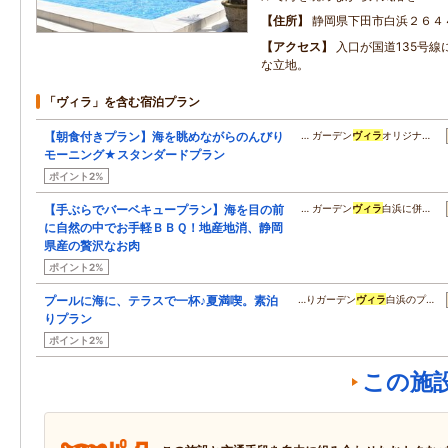
住所
静岡県下田市白浜２６４
アクセス
入口が国道135号線
な立地。
「ヴィラ」を含む宿泊プラン
【朝食付きプラン】海を眺めながらのんびり
… ガーデン
ヴィラ
オリジナ…
モーニング★スタンダードプラン
ポイント2%
【手ぶらでバーベキュープラン】海を目の前
… ガーデン
ヴィラ
白浜に併…
に自然の中でお手軽ＢＢＱ！地産地消、静岡
県産の贅沢なお肉
ポイント2%
プールに海に、テラスで一杯♪夏満喫。素泊
…りガーデン
ヴィラ
白浜のプ…
りプラン
ポイント2%
この施