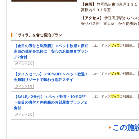
住所
静岡県伊東市富戸１３１
高原内５０７号室
アクセス
伊豆高原駅からバス
寄りバス停「東大室」から徒歩約
「ヴィラ」を含む宿泊プラン
【金目の煮付と刺身膳】＜ペット歓迎＞伊豆
…に「ドッグ
ヴィラ
ご利用基…
高原の味覚を気軽に！安心のお部屋食プラン
／2食付
ポイント2%
【タイムセール】＜10％OFF＞ペット歓迎！
…た「ドッグ
ヴィラ
ご利用基…
会員制リゾートで味わう別荘ステイ
ポイント2%
【SALE／2食付】＜ペット歓迎・10％OFF
…に「ドッグ
ヴィラ
ご利用基…
＞金目の煮付と刺身膳のお部屋食プラン／2
食付
ポイント2%
この施