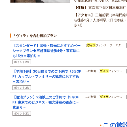
や商業施設が立ち並び、東京の歴
住所
東京都中央区日本橋本町
アクセス
三越前駅（半蔵門線B
ら徒歩5分／人形町駅（日比谷線・
歩7分
「ヴィラ」を含む宿泊プラン
【スタンダード】出張・観光におすすめベー
【
ヴィラ
フォンテーヌ スタ…
シックプラン◆三越前駅徒歩4分・東京駅に
も15分＝素泊り＝
ポイント2%
【早期予約】30日前までのご予約で《5%OF
…の割引 【
ヴィラ
フォンテ…
F》カップル・ファミリーの観光におすすめ
＝素泊り＝
ポイント2%
【連泊プラン】2泊以上のご予約で《5%OF
…の割引 【
ヴィラ
フォンテ…
F》東京でのビジネス・観光滞在の拠点に＝
素泊り＝
ポイント2%
この施