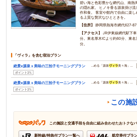
碧い海と色彩豊かな網代山、南熱
の隠れ家。 ヒノキ香る源泉掛け流
作和食。 客室や館内で自由に楽し
る上質な贅沢なひとときを。
住所
静岡県熱海市網代627‐87
アクセス
JR伊東線網代駅下車
分。東名厚木ICより約60分、東名沼
分。
「ヴィラ」を含む宿泊プラン
絶景x源泉ｘ美味の三拍子モーニングプラン
…める「源泉
ヴィラ
美々海」…
ポイント2%
絶景x源泉ｘ美味の三拍子モーニングプラン
…める「源泉
ヴィラ
美々海」…
ポイント2%
この施
この施設と交通手段を自由に組み合わせたおトクな
新幹線/特急付プラン一覧へ
航空券付プラ