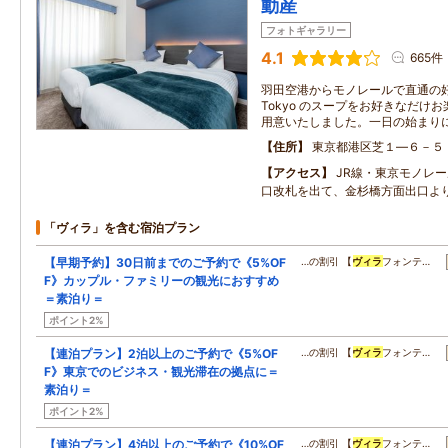
動産
フォトギャラリー
4.1
665件
羽田空港からモノレールで直通の好アク
Tokyo のスープをお好きなだけ
用意いたしました。一日の始まり
住所
東京都港区芝１―６－５
アクセス
JR線・東京モノレ
口改札を出て、金杉橋方面出口よ
「ヴィラ」を含む宿泊プラン
【早期予約】30日前までのご予約で《5%OF
…の割引 【
ヴィラ
フォンテ…
F》カップル・ファミリーの観光におすすめ
＝素泊り＝
ポイント2%
【連泊プラン】2泊以上のご予約で《5%OF
…の割引 【
ヴィラ
フォンテ…
F》東京でのビジネス・観光滞在の拠点に＝
素泊り＝
ポイント2%
【連泊プラン】4泊以上のご予約で《10%OF
…の割引 【
ヴィラ
フォンテ…