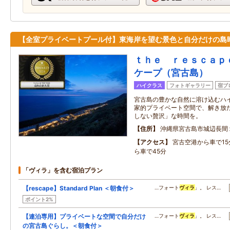
【全室プライベートプール付】東海岸を望む景色と自分だけの島
ｔｈｅ ｒｅｓｃａｐ
ケープ（宮古島）
ハイクラス
フォトギャラリー
宿ブ
宮古島の豊かな自然に溶け込むハ
家的プライベート空間で、解き放
しない贅沢」な時間を。
住所
沖縄県宮古島市城辺長間
アクセス
宮古空港から車で1
ら車で45分
「ヴィラ」を含む宿泊プラン
【rescape】Standard Plan ＜朝食付＞
…フォート
ヴィラ
」。 レス…
ポイント2%
【連泊専用】プライベートな空間で自分だけ
…フォート
ヴィラ
」。 レス…
の宮古島ぐらし。＜朝食付＞