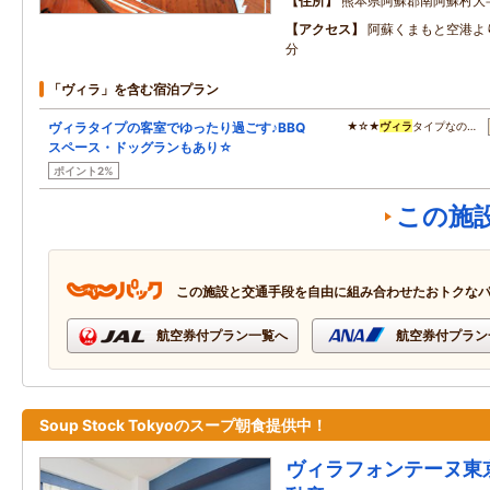
住所
熊本県阿蘇郡南阿蘇村大
アクセス
阿蘇くまもと空港よ
分
「ヴィラ」を含む宿泊プラン
ヴィラタイプの客室でゆったり過ごす♪BBQ
★☆★
ヴィラ
タイプなの…
スペース・ドッグランもあり☆
ポイント2%
この施
この施設と交通手段を自由に組み合わせたおトクな
航空券付プラン一覧へ
航空券付プラン
Soup Stock Tokyoのスープ朝食提供中！
ヴィラフォンテーヌ東