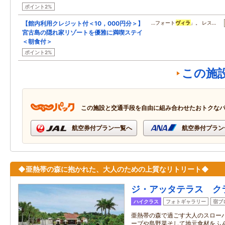
ポイント2%
【館内利用クレジット付＜10，000円分＞】
…フォート
ヴィラ
」。 レス…
宮古島の隠れ家リゾートを優雅に満喫ステイ
＜朝食付＞
ポイント2%
この施
この施設と交通手段を自由に組み合わせたおトクな
航空券付プラン一覧へ
航空券付プラン
◆亜熱帯の森に抱かれた、大人のための上質なリトリート◆
ジ・アッタテラス ク
ハイクラス
フォトギャラリー
宿ブ
亜熱帯の森で過ごす大人のスロー
ーブや島野菜そして地元食材をふ