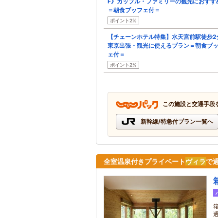
F》カップル・ファミリーの観光におすす
＝朝食ブッフェ付＝
ポイント2%
【チェーンホテル特集】水天宮前駅徒歩2
東京出張・観光に使えるプラン＝朝食ブ
ェ付＝
ポイント2%
この施設と交通手段
新幹線/特急付プラン一覧へ
全室温泉付きプライベート
ヴィラ
で