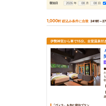
年
月
日
宿泊日
1,000
軒 絞込み条件に合致
241軒～2
伊勢神宮から車で15分。全室温泉付
「ヴィラ」を含む宿泊プラン