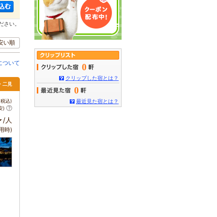
ださい。
安い順
について
0
クリップした宿とは？
勢・二見
0
税込)
最近見た宿とは？
安)
～
/人
用時)