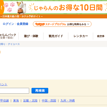
 ～日本最大級の宿・ホテル予約サイト～
ログイン
会員登録
お得な特典をみる
ゃらんパック
遊び・体験
観光ガイド
レンタカー
航空券
（交通＋宿泊）
日帰り・デイユース
ベント
・甲信越
｜
東海
｜
近畿・北陸
｜
中国・四国
｜
九州・沖縄