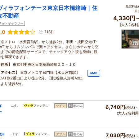
最安料金(
ヴィラフォンテーヌ東京日本橋箱崎｜住
(目
友不動産
4,330円
フォトギャラリー
(大人2名利
.0
718件
東京メトロ「水天宮前駅」から徒歩2分。羽田・成田空港(T-
CAT)からリムジンバスで楽々アクセス。さらにホテルから空
港までの荷物配送サービスで、チェックアウト後も身軽に観
光を満喫できます。
住所
東京都中央区日本橋箱崎町２０－１０
アクセス
東京メトロ半蔵門線【水天宮前駅】
MAP
TCAT側2番出口より徒歩2分。日比谷線人形町A2出
口より徒歩8分。
F
…す。 【
ヴィラ
フォンテ…
ツイン
朝のみ
6,740円
(税込)～
＝
(大人2名利用
OF
…ます。 【
ヴィラ
フォンテ…
ダブル
朝のみ
7,030円
(税込)～