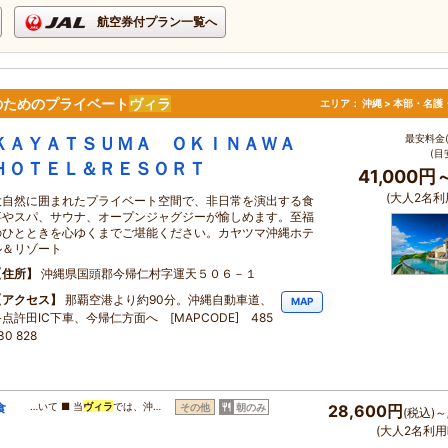
航空券付プラン一覧へ
のためのプライベート
ヴィラ
エリア：
沖縄 > 本部・名護
最安料金(
ＫＡＹＡＴＳＵＭＡ ＯＫＩＮＡＷＡ
(目
ＨＯＴＥＬ＆ＲＥＳＯＲＴ
41,000円
(大人2名利
大自然に囲まれたプライベート空間で、非日常を演出する食
事やスパ、サウナ、オープンジャグジーが愉しめます。至福
のひとときを心ゆくまでご堪能ください。カヤツマ沖縄ホテ
ル＆リゾート
住所
沖縄県国頭郡今帰仁村字運天５０６－１
アクセス
那覇空港より約90分。沖縄自動車道、
MAP
点許田IC下車、今帰仁方面へ [MAPCODE] 485
30 828
食
…いて ■ 当
ヴィラ
では、沖…
その他
朝のみ
28,600円
(税込)～
(大人2名利用