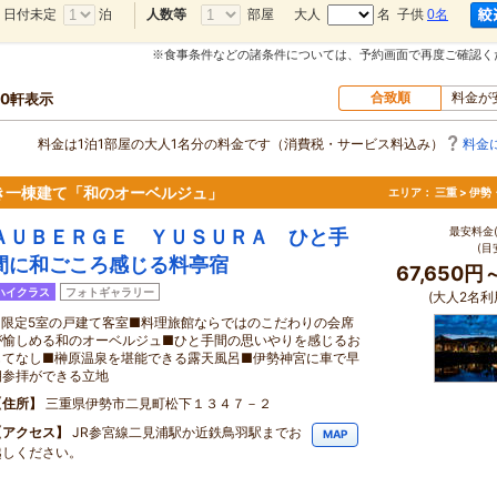
日付未定
泊
部屋
大人
名 子供
0名
人数等
※食事条件などの諸条件については、予約画面で再度ご確認く
合致順
料金が
70軒表示
料金は1泊1部屋の大人1名分の料金です（消費税・サービス料込み）
料金
き一棟建て「和のオーベルジュ」
エリア：
三重 > 伊
最安料金(
ＡＵＢＥＲＧＥ ＹＵＳＵＲＡ ひと手
(目
間に和ごころ感じる料亭宿
67,650円
ハイクラス
フォトギャラリー
(大人2名利
■限定5室の戸建て客室■料理旅館ならではのこだわりの会席
が愉しめる和のオーベルジュ■ひと手間の思いやりを感じるお
もてなし■榊原温泉を堪能できる露天風呂■伊勢神宮に車で早
朝参拝ができる立地
住所
三重県伊勢市二見町松下１３４７－２
アクセス
JR参宮線二見浦駅か近鉄鳥羽駅までお
MAP
越しください。