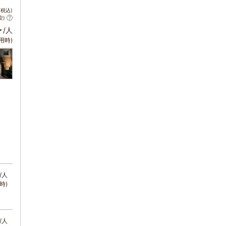
税込)
安)
～
/人
用時)
/人
時)
/人