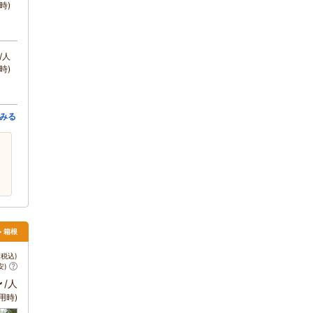
時)
/人
時)
みる
> 箱根
税込)
安)
～
/人
用時)