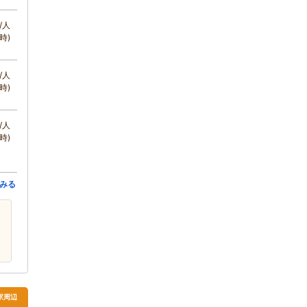
/人
時)
/人
時)
/人
時)
みる
駅周辺