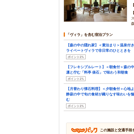
「ヴィラ」を含む宿泊プラン
【森の中の隠れ家】＜素泊まり＞温泉付
ライベートヴィラで非日常のひとときを
ポイント2%
【フレキシブルレート】＜朝食付＞森の
凛と佇む「料亭 俵石」で味わう和朝食
ポイント2%
【月替わり懐石料理】＜夕朝食付＞心地
静寂の中で旬の食材が織りなす味わいを
む
ポイント2%
この施設と交通手段