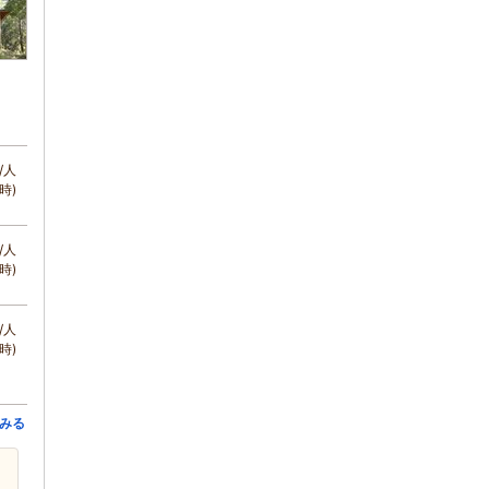
/人
時)
/人
時)
/人
時)
みる