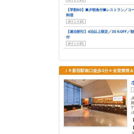
【早割60】■夕朝食付■レストラン／コ
料理
ポイント2%
【連泊割引】4泊以上限定／35％OFF／
付
ポイント2%
ＪＲ新宿駅南口徒歩3分☆全室禁煙＆客室
T