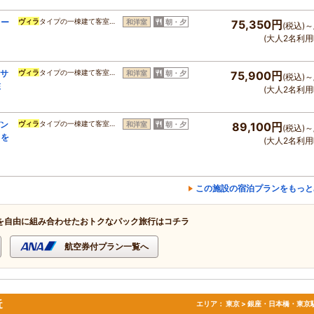
コー
ヴィラ
タイプの一棟建て客室…
和洋室
朝・夕
75,350円
(税込)～
(大人2名利用
ーサ
ヴィラ
タイプの一棟建て客室…
和洋室
朝・夕
75,900円
(税込)～
在
(大人2名利用
パン
ヴィラ
タイプの一棟建て客室…
和洋室
朝・夕
89,100円
(税込)～
日を
(大人2名利用
この施設の宿泊プランをもっと
を自由に組み合わせたおトクなパック旅行はコチラ
航空券付プラン一覧へ
近
エリア：
東京 > 銀座・日本橋・東京