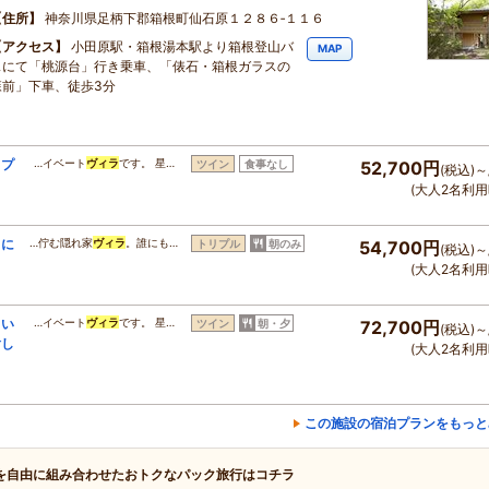
住所
神奈川県足柄下郡箱根町仙石原１２８６‐１１６
アクセス
小田原駅・箱根湯本駅より箱根登山バ
MAP
スにて「桃源台」行き乗車、「俵石・箱根ガラスの
森前」下車、徒歩3分
きプ
…イベート
ヴィラ
です。 星…
ツイン
食事なし
52,700円
(税込)～
(大人2名利用
中に
…佇む隠れ家
ヴィラ
。誰にも…
トリプル
朝のみ
54,700円
(税込)～
(大人2名利用
よい
…イベート
ヴィラ
です。 星…
ツイン
朝・夕
72,700円
(税込)～
愉し
(大人2名利用
この施設の宿泊プランをもっと
を自由に組み合わせたおトクなパック旅行はコチラ