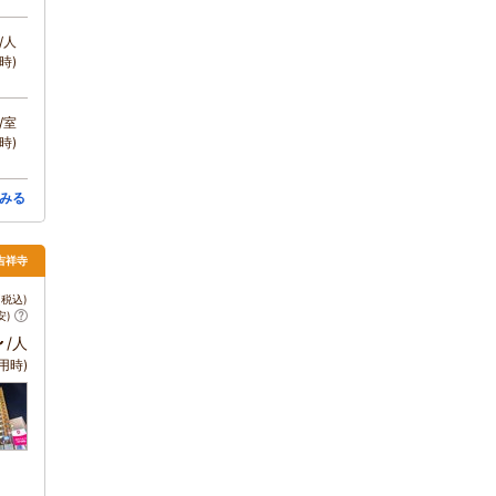
/人
時)
/室
時)
みる
吉祥寺
税込)
安)
～
/人
用時)