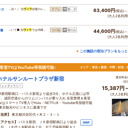
ース
…泊！／ 当
ヴィラ
自慢のレ…
ダブル
朝・夕
63,400円
(税込)～
(大人2名利用
朝食
…いて■ 当
ヴィラ
では沖縄…
その他
朝のみ
44,600円
(税込)～
(大人2名利用
この施設の宿泊プランをもっと
TVはYouTube等視聴可能♪
エリア：
東京 > 新宿・中野・杉並・
最安料金(
ホテルサンルートプラザ新宿
(目
フォトギャラリー
15,387円
JR新宿駅南口・バスタ新宿より徒歩3分。ホテル正面には羽
(大人2名利
田、成田空港からのリムジンバスが乗り入れ 全室禁煙＆客室
VはスマートTV導入でHulu・NETFLIX・Youtube等視聴可能
♪東京観光やビジネスに最適です
住所
東京都渋谷区代々木２－３－１
アクセス
バスタ新宿、ＪＲ新宿駅南口より徒歩
MAP
３分。ＪＲ代々木駅徒歩７分。大江戸線新宿駅Ａ１