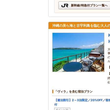
新幹線/特急付プラン一覧へ
沖縄の美ら海と古宇利島を臨む大人
終
6
「ヴィラ」を含む宿泊プラン
【連泊割引】2～3泊限定／20%OFF／朝
付
ポイント2%