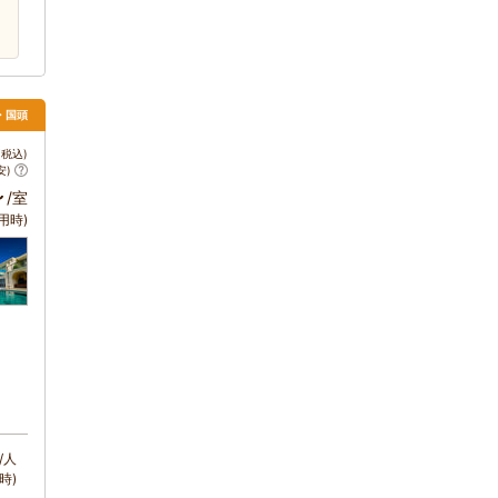
・国頭
税込)
安)
～
/室
用時)
/人
時)