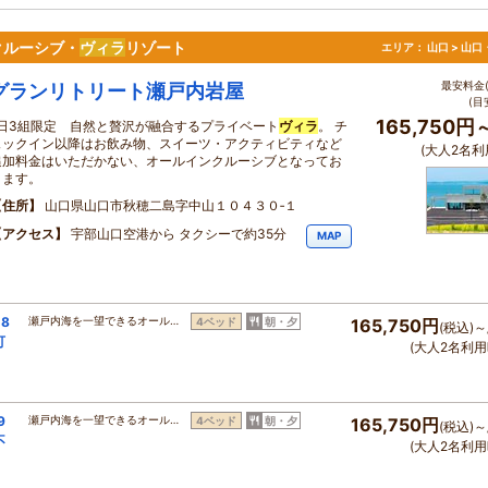
クルーシブ・
ヴィラ
リゾート
エリア：
山口 > 山
最安料金(
グランリトリート瀬戸内岩屋
(目
165,750円
1日3組限定 自然と贅沢が融合するプライベート
ヴィラ
。 チ
ェックイン以降はお飲み物、スイーツ・アクティビティなど
(大人2名利
追加料金はいただかない、オールインクルーシブとなってお
ります。
住所
山口県山口市秋穂二島字中山１０４３０‐１
アクセス
宇部山口空港から タクシーで約35分
MAP
8
瀬戸内海を一望できるオール…
4ベッド
朝・夕
165,750円
(税込)～
可
(大人2名利用
9
瀬戸内海を一望できるオール…
4ベッド
朝・夕
165,750円
(税込)～
不
(大人2名利用