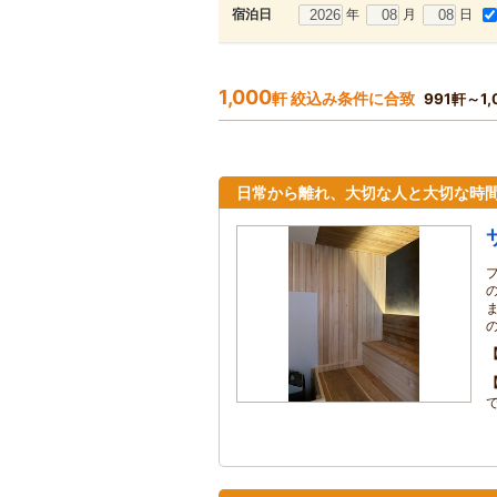
年
月
日
宿泊日
1,000
軒 絞込み条件に合致
991軒～1
日常から離れ、大切な人と大切な時