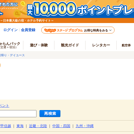
 ～日本最大級の宿・ホテル予約サイト～
ログイン
会員登録
お得な特典をみる
ゃらんパック
遊び・体験
観光ガイド
レンタカー
航空券
（交通＋宿泊）
日帰り・デイユース
ベント
・甲信越
｜
東海
｜
近畿・北陸
｜
中国・四国
｜
九州・沖縄