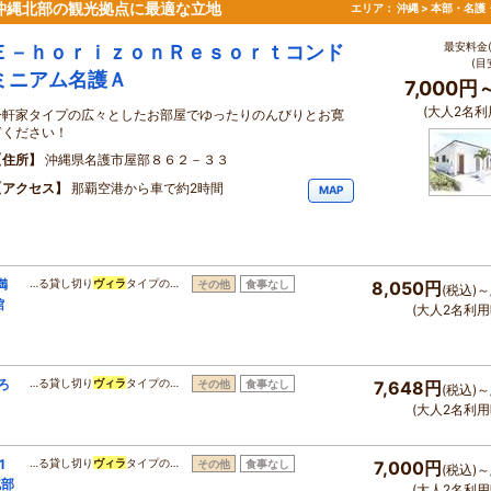
沖縄北部の観光拠点に最適な立地
エリア：
沖縄 > 本部・名護
最安料金(
Ｅ－ｈｏｒｉｚｏｎＲｅｓｏｒｔコンド
(目
ミニアム名護Ａ
7,000円
(大人2名利
一軒家タイプの広々としたお部屋でゆったりのんびりとお寛
ぎください！
住所
沖縄県名護市屋部８６２－３３
アクセス
那覇空港から車で約2時間
MAP
満
…る貸し切り
ヴィラ
タイプの…
その他
食事なし
8,050円
(税込)～
館
(大人2名利用
ろ
…る貸し切り
ヴィラ
タイプの…
その他
食事なし
7,648円
(税込)～
(大人2名利用
1
…る貸し切り
ヴィラ
タイプの…
その他
食事なし
7,000円
(税込)～
北部
(大人2名利用