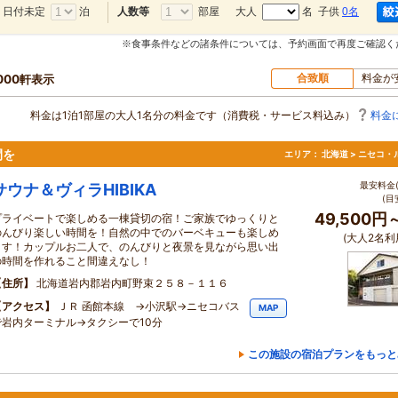
日付未定
泊
部屋
大人
名 子供
0名
人数等
※食事条件などの諸条件については、予約画面で再度ご確認く
合致順
料金が
,000軒表示
料金は1泊1部屋の大人1名分の料金です（消費税・サービス料込み）
料金
間を
エリア：
北海道 > ニセコ・
最安料金(
サウナ＆ヴィラHIBIKA
(目
49,500円
プライベートで楽しめる一棟貸切の宿！ご家族でゆっくりと
のんびり楽しい時間を！自然の中でのバーベキューも楽しめ
(大人2名利
ます！カップルお二人で、のんびりと夜景を見ながら思い出
の時間を作れること間違えなし！
住所
北海道岩内郡岩内町野束２５８－１１６
アクセス
ＪＲ 函館本線 →小沢駅→ニセコバス
MAP
で岩内ターミナル→タクシーで10分
この施設の宿泊プランをもっと