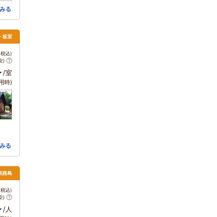
みる
須・板室
税込)
安)
～
/室
用時)
みる
 淡路島
税込)
安)
～
/人