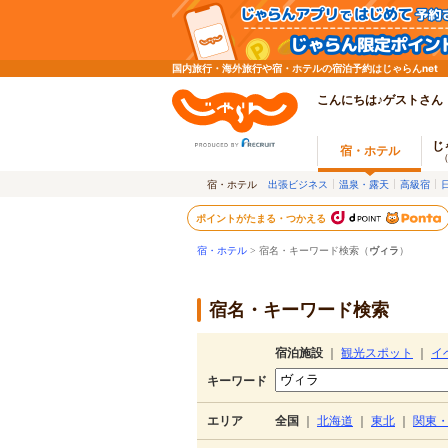
国内旅行・海外旅行や宿・ホテルの宿泊予約はじゃらんnet
こんにちは♪ゲストさん
じ
宿・ホテル
宿・ホテル
出張ビジネス
温泉・露天
高級宿
ポイントがたまる・つかえる
宿・ホテル
> 宿名・キーワード検索（
ヴィラ
）
宿名・キーワード検索
宿泊施設
｜
観光スポット
｜
イ
キーワード
エリア
全国
｜
北海道
｜
東北
｜
関東