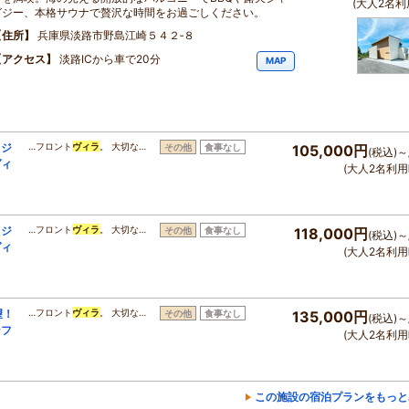
(大人2名利
グジー、本格サウナで贅沢な時間をお過ごしください。
住所
兵庫県淡路市野島江崎５４２‐８
アクセス
淡路ICから車で20分
MAP
・ジ
…フロント
ヴィラ
。 大切な…
その他
食事なし
105,000円
(税込)～
ヴィ
(大人2名利用
・ジ
…フロント
ヴィラ
。 大切な…
その他
食事なし
118,000円
(税込)～
ヴィ
(大人2名利用
望！
…フロント
ヴィラ
。 大切な…
その他
食事なし
135,000円
(税込)～
ンフ
(大人2名利用
この施設の宿泊プランをもっと