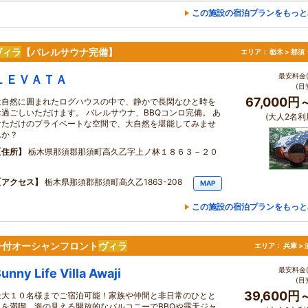
この施設の宿泊プランをもっと
ヴィラ
【バレルサウナ完備】
エリア：
栃木 > 那
最安料金(
ＬＥＶＡＴＡ
(目
67,000円
大自然に囲まれたログハウスの中で、静かで長閑なひと時を
お過ごしいただけます。 バレルサウナ、BBQコンロ完備。 あ
(大人2名利
なただけのプライベートな空間で、大自然を堪能してみませ
んか？
住所
栃木県那須郡那須町高久乙字上ノ林１８６３－２０
８
アクセス
栃木県那須郡那須町高久乙1863-208
MAP
この施設の宿泊プランをもっと
ー付オーシャンフロント
ヴィラ
エリア：
兵庫 >
最安料金(
unny Life Villa Awaji
(目
39,600円
最大１０名様までご宿泊可能！家族や仲間と非日常のひとと
きを満喫。海の見える開放的なバルコニーでBBQや露天ジャ