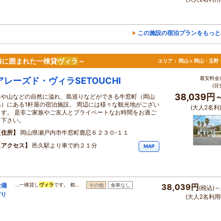
この施設の宿泊プランをもっと
海に囲まれた一棟貸
ヴィラ
～
エリア：
岡山 > 岡山・玉野
最安料金(
アレーズド・ヴィラSETOUCHI
(目
38,039円
海や山などの自然に溢れ、島巡りなどができる牛窓町（岡山
県）にある1軒屋の宿泊施設。 周辺には様々な観光地がござい
(大人2名利
ます。 是非ご家族やご友人とプライベートなお時間をお過ご
し下さい。
住所
岡山県瀬戸内市牛窓町鹿忍６２３０‐１１
アクセス
邑久駅より車で約２１分
MAP
設備
…一棟貸し
ヴィラ
です。 都…
その他
食事なし
38,039円
(税込)～
びり
(大人2名利用