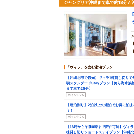
ジャングリア沖縄まで車で約18分☆
「ヴィラ」を含む宿泊プラン
【沖縄北部で観光】ヴィラ1棟貸し切りで
喫スタンダードStayプラン【美ら海水族
まで車で25分】
ポイント2%
【連泊割り】2泊以上の連泊でお得に泊ま
う！
ポイント2%
【18時から午前9時まで滞在可能】ヴィラ
棟貸し切りショートステイプラン【沖縄