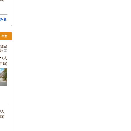
みる
・牛窓
税込)
安)
～
/人
用時)
/人
時)