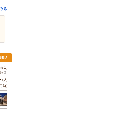
みる
湯梨浜
税込)
安)
～
/人
用時)