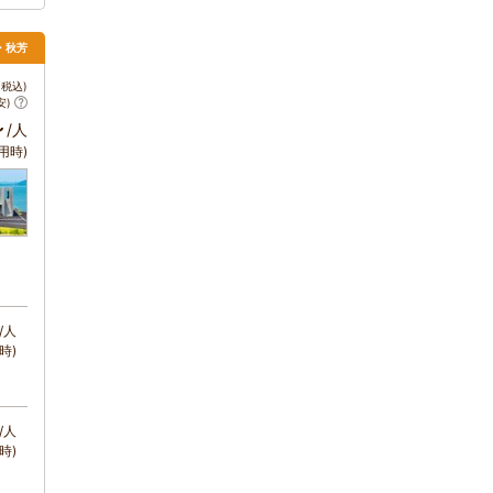
口・秋芳
税込)
安)
～
/人
用時)
/人
時)
/人
時)