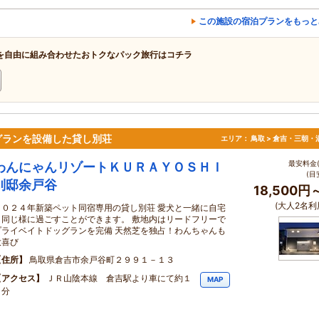
この施設の宿泊プランをもっと
を自由に組み合わせたおトクなパック旅行はコチラ
グランを設備した貸し別荘
エリア：
鳥取 > 倉吉・三朝・
最安料金(
わんにゃんリゾートＫＵＲＡＹＯＳＨＩ
(目
別邸余戸谷
18,500円
(大人2名利
２０２４年新築ペット同宿専用の貸し別荘 愛犬と一緒に自宅
と同じ様に過ごすことができます。 敷地内はリードフリーで
プライベイトドッグランを完備 天然芝を独占！わんちゃんも
大喜び
住所
鳥取県倉吉市余戸谷町２９９１－１３
アクセス
ＪＲ山陰本線 倉吉駅より車にて約１
MAP
５分