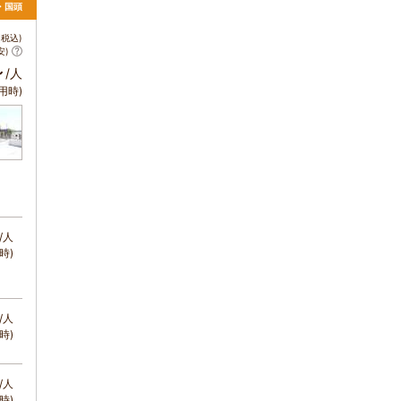
・国頭
税込)
安)
～
/人
用時)
/人
時)
/人
時)
/人
時)