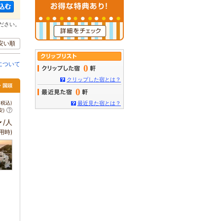
ださい。
安い順
について
0
クリップした宿とは？
・国頭
0
税込)
最近見た宿とは？
安)
～
/人
用時)