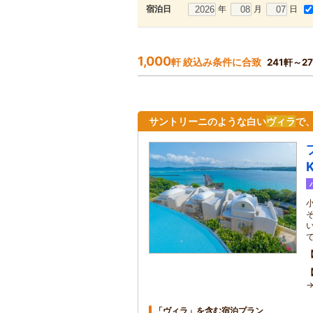
年
月
日
宿泊日
1,000
軒 絞込み条件に合致
241軒～2
サントリーニのような白い
ヴィラ
で
「ヴィラ」を含む宿泊プラン