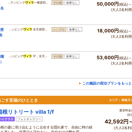
限
…ランピング
ヴィラ
一棟貸切…
その他
食事なし
50,000円
(税込)～
８名
(大人2名利用
約受
…ンピング
ヴィラ
全天候型…
シングル
食事なし
18,000円
(税込)～
名
(大人2名利用
到着
…ンピング
ヴィラ
1F；全天…
その他
食事なし
53,600円
(税込)～
名）
(大人2名利用
この施設の宿泊プランをもっと
過ごす至福のひととき
エリア：
神奈川 
最安料金(
箱根リトリート villa 1/f
(目
ハイクラス
フォトギャラリー
42,592円
箱根の森に溶け込むように点在する隠れ家で、自由に時の経
(大人2名利
過を楽しむ。 何度でも訪れたい、自分だけの離れ宿。