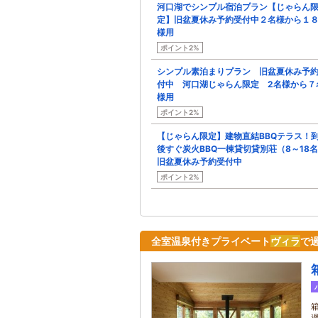
河口湖でシンプル宿泊プラン【じゃらん
定】旧盆夏休み予約受付中２名様から１
様用
ポイント2%
シンプル素泊まりプラン 旧盆夏休み予
付中 河口湖じゃらん限定 2名様から７
様用
ポイント2%
【じゃらん限定】建物直結BBQテラス！
後すぐ炭火BBQ一棟貸切貸別荘（8～18
旧盆夏休み予約受付中
ポイント2%
全室温泉付きプライベート
ヴィラ
で