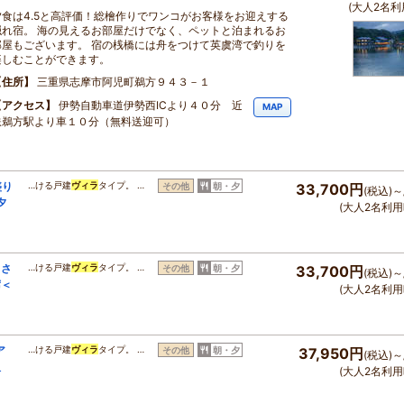
(大人2名利
夕食は4.5と高評価！総檜作りでワンコがお客様をお迎えする
隠れ宿。 海の見えるお部屋だけでなく、ペットと泊まれるお
部屋もございます。 宿の桟橋には舟をつけて英虞湾で釣りを
楽しむことができます。
住所
三重県志摩市阿児町鵜方９４３－１
アクセス
伊勢自動車道伊勢西ICより４０分 近
MAP
鉄鵜方駅より車１０分（無料送迎可）
盛り
…ける戸建
ヴィラ
タイプ。 …
その他
朝・夕
33,700円
(税込)～
夕
(大人2名利用
＆さ
…ける戸建
ヴィラ
タイプ。 …
その他
朝・夕
33,700円
(税込)～
席＜
(大人2名利用
ア
…ける戸建
ヴィラ
タイプ。 …
その他
朝・夕
37,950円
(税込)～
沢
(大人2名利用