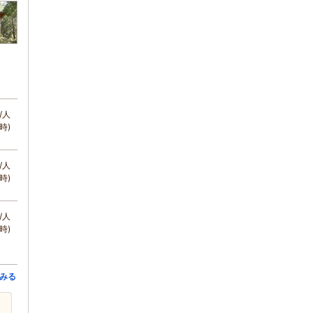
/人
時)
/人
時)
/人
時)
みる