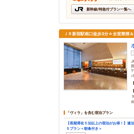
新幹線/特急付プラン一覧へ
ＪＲ新宿駅南口徒歩3分☆全室禁煙＆客室
T
「ヴィラ」を含む宿泊プラン
【長期滞在５泊以上の宿泊がお得！】連
５プラン＜朝食付き＞