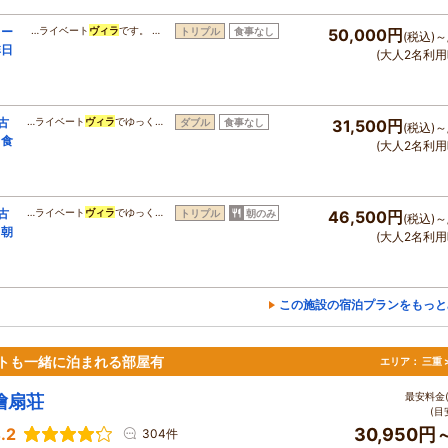
ュー
…ライベート
ヴィラ
です。 …
トリプル
食事なし
50,000円
(税込)～
非日
(大人2名利用
古
…ライベート
ヴィラ
でゆっく…
ダブル
食事なし
31,500円
(税込)～
＜食
(大人2名利用
古
…ライベート
ヴィラ
でゆっく…
トリプル
朝のみ
46,500円
(税込)～
＜朝
(大人2名利用
この施設の宿泊プランをもっと
トも一緒に泊まれる部屋有
エリア：
三重 
最安料金(
檜扇荘
(目
.2
30,950円
304件