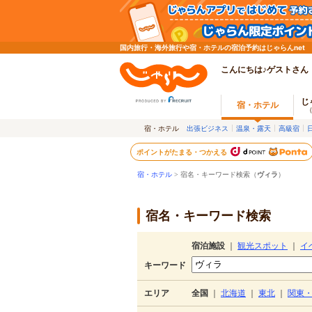
国内旅行・海外旅行や宿・ホテルの宿泊予約はじゃらんnet
こんにちは♪ゲストさん
じ
宿・ホテル
宿・ホテル
出張ビジネス
温泉・露天
高級宿
ポイントがたまる・つかえる
宿・ホテル
> 宿名・キーワード検索（
ヴィラ
）
宿名・キーワード検索
宿泊施設
｜
観光スポット
｜
イ
キーワード
エリア
全国
｜
北海道
｜
東北
｜
関東