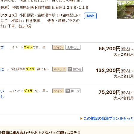
住所
神奈川県足柄下郡箱根町仙石原１２８６‐１１６
アクセス
小田原駅・箱根湯本駅より箱根登山バ
MAP
スにて「桃源台」行き乗車、「俵石・箱根ガラスの
森前」下車、徒歩3分
きプ
…イベート
ヴィラ
です。 星…
ツイン
食事なし
55,200円
(税込)～
(大人2名利用
中に
…佇む隠れ家
ヴィラ
。誰にも…
4ベッド
朝のみ
132,200円
(税込)～
(大人2名利用
よい
…イベート
ヴィラ
です。 星…
ツイン
朝・夕
75,200円
(税込)～
愉し
(大人2名利用
この施設の宿泊プランをもっと
を自由に組み合わせたおトクなパック旅行はコチラ