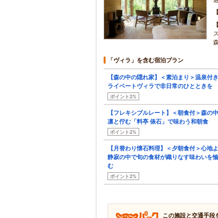
「ヴィラ」を含む宿泊プラン
【森の中の隠れ家】＜素泊まり＞温泉付
ライベートヴィラで非日常のひとときを
ポイント2%
【フレキシブルレート】＜朝食付＞森の
凛と佇む「料亭 俵石」で味わう和朝食
ポイント2%
【月替わり懐石料理】＜夕朝食付＞心地
静寂の中で旬の食材が織りなす味わいを
む
ポイント2%
この施設と交通手段