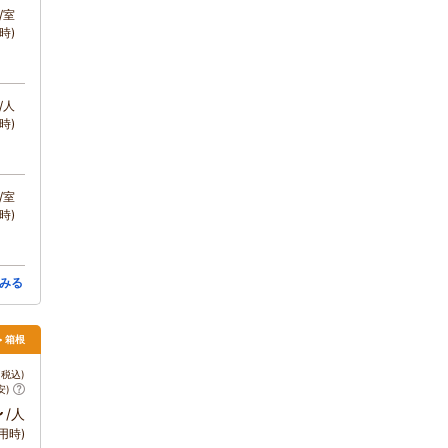
/室
時)
/人
時)
/室
時)
みる
> 箱根
税込)
安)
～
/人
用時)