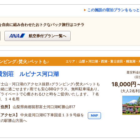
この施設の宿泊プランをもっと
を自由に組み合わせたおトクなパック旅行はコチラ
航空券付プラン一覧へ
ンピング♪焚火♪ペットも♪
エリア：
山梨 > 河口湖・西湖・富士吉田・精進湖・
最安料金(
貸別荘 ルピナス河口湖
(目
18,000円
富士山・河口湖のアクセス抜群♪グランピング♪焚火♪ペットも
一緒に過ごせます♪ 雨でも安心BBQテラス。無料駐車場あり。
(大人2名利
プライベートで心癒されるひと時をご提供いたします。 ７名
用、１４名用
住所
山梨県南都留郡富士河口湖町勝山817
アクセス
中央道河口湖IC下車国道１３９号線を
MAP
道の駅勝山方面へ