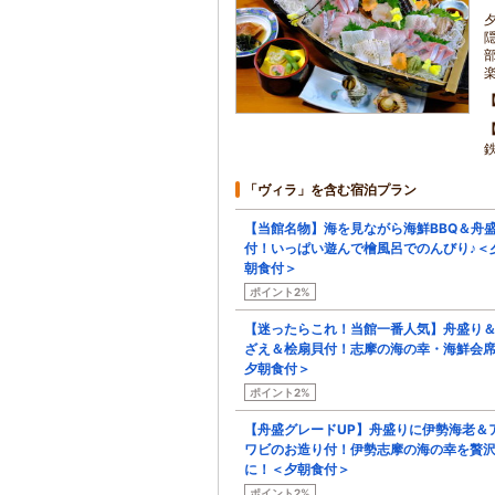
「ヴィラ」を含む宿泊プラン
【当館名物】海を見ながら海鮮BBQ＆舟
付！いっぱい遊んで檜風呂でのんびり♪＜
朝食付＞
ポイント2%
【迷ったらこれ！当館一番人気】舟盛り
ざえ＆桧扇貝付！志摩の海の幸・海鮮会
夕朝食付＞
ポイント2%
【舟盛グレードUP】舟盛りに伊勢海老＆
ワビのお造り付！伊勢志摩の海の幸を贅
に！＜夕朝食付＞
ポイント2%