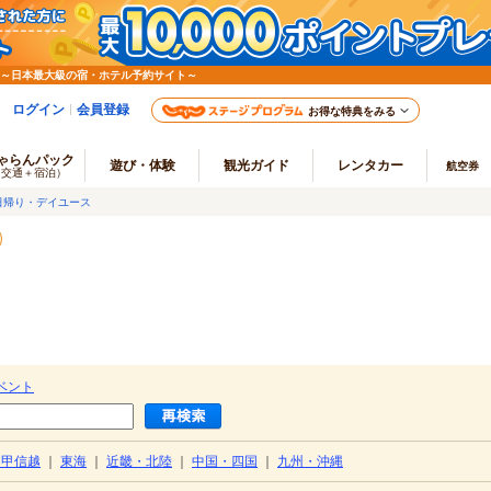
 ～日本最大級の宿・ホテル予約サイト～
ログイン
会員登録
お得な特典をみる
ゃらんパック
遊び・体験
観光ガイド
レンタカー
航空券
（交通＋宿泊）
日帰り・デイユース
ベント
・甲信越
｜
東海
｜
近畿・北陸
｜
中国・四国
｜
九州・沖縄