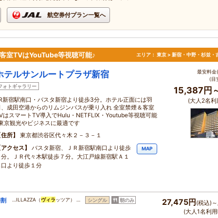
航空券付プラン一覧へ
TVはYouTube等視聴可能♪
エリア：
東京 > 新宿・中野・杉並・
最安料金(
ホテルサンルートプラザ新宿
(目
フォトギャラリー
15,387円
JR新宿駅南口・バスタ新宿より徒歩3分。ホテル正面には羽
(大人2名利
田、成田空港からのリムジンバスが乗り入れ 全室禁煙＆客室
VはスマートTV導入でHulu・NETFLIX・Youtube等視聴可能
♪東京観光やビジネスに最適です
住所
東京都渋谷区代々木２－３－１
アクセス
バスタ新宿、ＪＲ新宿駅南口より徒歩
MAP
３分。ＪＲ代々木駅徒歩７分。大江戸線新宿駅Ａ１
出口より徒歩１分
泊割
…ILLAZZA（
ヴィラ
ッツア） …
シングル
朝のみ
27,475円
(税込)～
(大人1名利用