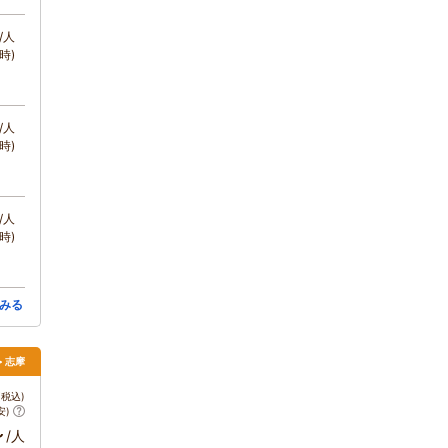
/人
時)
/人
時)
/人
時)
みる
> 志摩
税込)
安)
～
/人