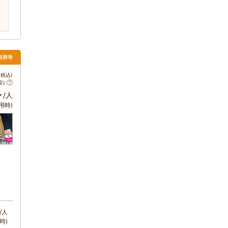
吉祥寺
税込)
安)
～
/人
用時)
/人
時)