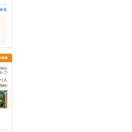
みる
本栖湖
税込)
安)
～
/人
用時)