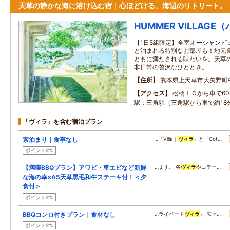
天草の静かな海に溶け込む宿｜心ほどける、海辺のリトリート。
HUMMER VILLAG
【1日5組限定】全室オーシャンビ
と泊まれる特別なお部屋も！地元食
ともに満たされる味わいを。天草
非日常の贅沢なひととき。
住所
熊本県上天草市大矢野町
アクセス
松橋ＩＣから車で6
駅：三角駅（三角駅から車で約18
「ヴィラ」を含む宿泊プラン
素泊まり｜食事なし
…「Villa｜
ヴィラ
」と「Cot…
ポイント2%
【満喫BBQプラン】アワビ・車エビなど新鮮
…ます。 各
ヴィラ
やコテー…
な海の幸×A5天草黒毛和牛ステーキ付！＜夕
食付＞
ポイント2%
BBQコンロ付きプラン｜食材なし
…ライベート
ヴィラ
」 広々…
ポイント2%