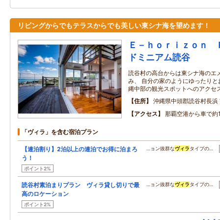
リビングからでもテラスからでも美しい東シナ海を望めます！
Ｅ－ｈｏｒｉｚｏｎ 
ドミニアム読谷
読谷村の高台からは東シナ海のエ
み、 自分の家のようにゆったりと
縄中部の観光スポットへのアクセ
住所
沖縄県中頭郡読谷村長浜
アクセス
那覇空港から車で約
「ヴィラ」を含む宿泊プラン
【連泊割り】2泊以上の連泊でお得に泊まろ
…ョン抜群な
ヴィラ
タイプの…
う！
ポイント2%
読谷村素泊まりプラン ヴィラ貸し切りで最
…ョン抜群な
ヴィラ
タイプの…
高のロケーション
ポイント2%