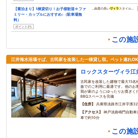
【素泊まり】1棟貸切り！お子様歓迎☆ファ
…由度の高い
ヴィラ
スタイル…
ミリー・カップルにおすすめ♪（駐車場無
料）
ポイント2%
この施
江井海水浴場そば、古民家を改装した一棟貸し宿。ペット連れO
ロックスターヴィラ江
古民家を改装した建物で最大15名
族でのご利用に最適です。他のお
我が家のようにゆったりお寛ぎく
BBQスペースを完備
住所
兵庫県淡路市江井字濱320
アクセス
神戸淡路鳴門自動車
車で約10分
この施