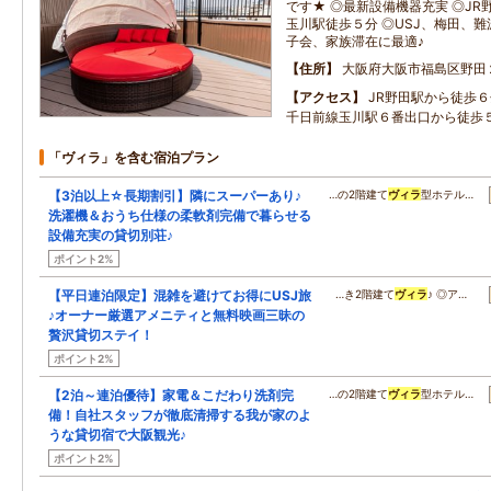
です★ ◎最新設備機器充実 ◎J
玉川駅徒歩５分 ◎USJ、梅田、難
子会、家族滞在に最適♪
住所
大阪府大阪市福島区野田
アクセス
JR野田駅から徒歩６分、
千日前線玉川駅６番出口から徒歩
「ヴィラ」を含む宿泊プラン
【3泊以上☆長期割引】隣にスーパーあり♪
…の2階建て
ヴィラ
型ホテル…
洗濯機＆おうち仕様の柔軟剤完備で暮らせる
設備充実の貸切別荘♪
ポイント2%
【平日連泊限定】混雑を避けてお得にUSJ旅
…き2階建て
ヴィラ
♪ ◎ア…
♪オーナー厳選アメニティと無料映画三昧の
贅沢貸切ステイ！
ポイント2%
【2泊～連泊優待】家電＆こだわり洗剤完
…の2階建て
ヴィラ
型ホテル…
備！自社スタッフが徹底清掃する我が家のよ
うな貸切宿で大阪観光♪
ポイント2%