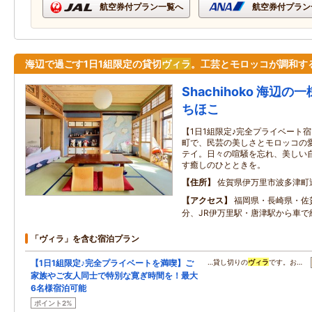
航空券付プラン一覧へ
航空券付プラン
海辺で過ごす1日1組限定の貸切
ヴィラ
。工芸とモロッコが調和す
Shachihoko 海辺
ちほこ
【1日1組限定♪完全プライベート
町で、民芸の美しさとモロッコの
テイ。日々の喧騒を忘れ、美しい
す癒しのひとときを。
住所
佐賀県伊万里市波多津町辻3
アクセス
福岡県・長崎県・佐
分、JR伊万里駅・唐津駅から車で
「ヴィラ」を含む宿泊プラン
【1日1組限定♪完全プライベートを満喫】ご
…貸し切りの
ヴィラ
です。お…
家族やご友人同士で特別な寛ぎ時間を！最大
6名様宿泊可能
ポイント2%