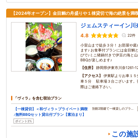
【2024年オープン】金目鯛の舟盛りや１棟貸切で海の絶景を満喫
ジェムスティーイン川
4.8
22件
小室山まで徒歩３分！ お部屋や庭
ます♪ お食事付プランには金目鯛
びで♪ミニ猪鍋付きで伊豆の海と山
BBQが楽しめます♪
住所
静岡県伊東市川奈1261‐1
アクセス
伊東駅よりお車１５
車５分 駐車場３台ございます。
際はご連絡下さい。
「ヴィラ」を含む宿泊プラン
【一棟貸切】＜和ヴィラ＞プライベート満喫
別館2階建て一棟貸しのプラ…
♪無料BBQセット貸出付プラン【素泊まり】
ポイント2%
この施