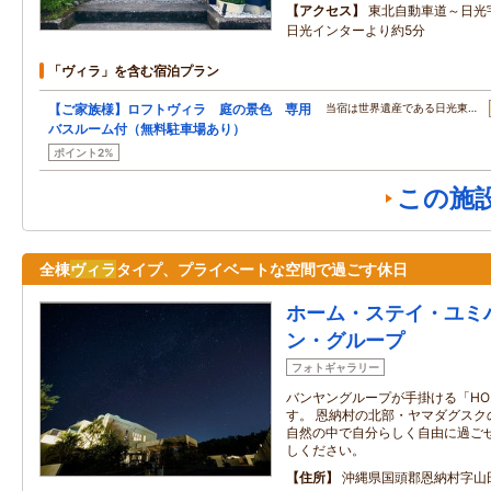
アクセス
東北自動車道～日光
日光インターより約5分
「ヴィラ」を含む宿泊プラン
【ご家族様】ロフトヴィラ 庭の景色 専用
当宿は世界遺産である日光東…
バスルーム付（無料駐車場あり）
ポイント2%
この施
全棟
ヴィラ
タイプ、プライベートな空間で過ごす休日
ホーム・ステイ・ユミハ 
ン・グループ
フォトギャラリー
バンヤングループが手掛ける「H
す。 恩納村の北部・ヤマダグスク
自然の中で自分らしく自由に過ご
しください。
住所
沖縄県国頭郡恩納村字山