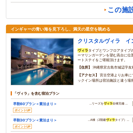
この施
インギャーの青い海を見下ろし、満天の星空を眺める
クリスタルヴィラ イ
ヴィラ
タイプとワンフロアタイプ
ーマリンガーデンを望む高台に位
ートステイをご堪能頂けます。
住所
沖縄県宮古島市城辺字友
アクセス
宮古空港よりお車に
ックイン場所は宿泊施設と違う場
「ヴィラ」を含む宿泊プラン
早割60プラン＜素泊まり＞
…リーズを
ヴィラ
全棟完備 …
ポイントUP
早割30プラン＜素泊まり＞
…A棟（2階建
ヴィラ
タイプ）…
ポイントUP