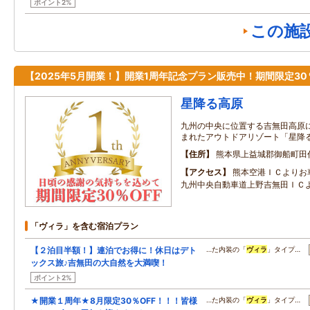
ポイント2%
この施
【2025年5月開業！】開業1周年記念プラン販売中！期間限定30％
星降る高原
九州の中央に位置する吉無田高原
まれたアウトドアリゾート「星降
住所
熊本県上益城郡御船町田
アクセス
熊本空港ＩＣよりお
九州中央自動車道上野吉無田ＩＣ
「ヴィラ」を含む宿泊プラン
【２泊目半額！】連泊でお得に！休日はデト
…た内装の「
ヴィラ
」タイプ…
ックス旅♪吉無田の大自然を大満喫！
ポイント2%
★開業１周年★8月限定30％OFF！！！皆様
…た内装の「
ヴィラ
」タイプ…