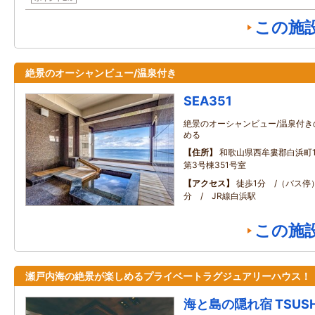
この施
絶景のオーシャンビュー/温泉付き
SEA351
絶景のオーシャンビュー/温泉付
める
住所
和歌山県西牟婁郡白浜町17
第3号棟351号室
アクセス
徒歩1分 /（バス停）
分 / JR線白浜駅
この施
瀬戸内海の絶景が楽しめるプライベートラグジュアリーハウス！
海と島の隠れ宿 TSUSHI