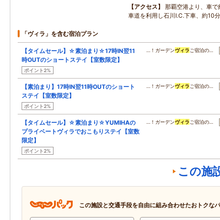
アクセス
那覇空港より、車で
車道を利用し石川I.C.下車、約10
「ヴィラ」を含む宿泊プラン
【タイムセール】☆素泊まり☆17時IN翌11
…！ガーデン
ヴィラ
ご宿泊の…
時OUTのショートステイ【室数限定】
ポイント2%
【素泊まり】17時IN翌11時OUTのショート
…！ガーデン
ヴィラ
ご宿泊の…
ステイ【室数限定】
ポイント2%
【タイムセール】☆素泊まり☆YUMIHAの
…！ガーデン
ヴィラ
ご宿泊の…
プライベートヴィラでおこもりステイ【室数
限定】
ポイント2%
この施
この施設と交通手段を自由に組み合わせたおトクな