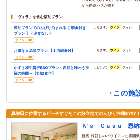
から路線バスが便利
「ヴィラ」を含む宿泊プラン
連泊プランでのんびり泊まれる【 朝食付き
…ります。
ヴィラ
、フォレ…
プラン 】＜夕食なし＞
ポイントUP
お得な☆温泉プラン 【１泊朝食付】
…ります。
ヴィラ
、フォレ…
ポイントUP
かずさ和牛贅沢BBQプラン～自然と味わう至
…ピング】
ヴィラ
、フォレ…
福の時間～【1泊2食付】
ポイントUP
この施
真栄田に位置するビーチすぐそこの好立地でのんびり沖縄STAY
Ｋ’ｓ Ｃａｓａ 恩納
新築1棟貸しのハワイアンな雰囲気