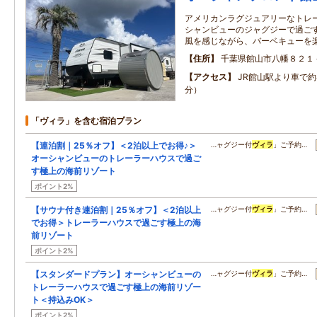
アメリカンラグジュアリーなトレー
シャンビューのジャグジーで過ごす
風を感じながら、バーベキューを
住所
千葉県館山市八幡８２１
アクセス
JR館山駅より車で約
分）
「ヴィラ」を含む宿泊プラン
【連泊割｜25％オフ】＜2泊以上でお得♪＞
…ャグジー付
ヴィラ
」ご予約…
オーシャンビューのトレーラーハウスで過ご
す極上の海前リゾート
ポイント2%
【サウナ付き連泊割｜25％オフ】＜2泊以上
…ャグジー付
ヴィラ
」ご予約…
でお得＞トレーラーハウスで過ごす極上の海
前リゾート
ポイント2%
【スタンダードプラン】オーシャンビューの
…ャグジー付
ヴィラ
」ご予約…
トレーラーハウスで過ごす極上の海前リゾー
ト＜持込みOK＞
ポイント2%