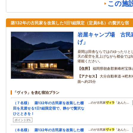
この施
築132年の古民家を改装した1日1組限定（定員8名）の贅沢な宿
岩屋キャンプ場 古民
げ」
昼間は田舎ならではのゆったりと
天の星空を見上げながら都会では
堪能ください。
住所
福岡県朝倉郡東峰村宝珠山
アクセス
大分自動車道→杷木
面へ約25分
「ヴィラ」を含む宿泊プラン
（７名様） 築132年の古民家を改装した棚
…のが古民家
ヴィラ
「あんた…
田を見渡せる1日1組限定宿で、静かで贅沢な
ひとときを！
ポイント2%
（８名様） 築132年の古民家を改装した棚
…のが古民家
ヴィラ
「あんた…