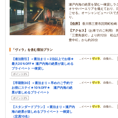
瀬戸内海の絶景を望む一棟貸しラ
オケやバーエリアを備えており、
ごせる。オーシャンビューバスで
り。
住所
香川県三豊市詫間町松崎
アクセス
(お車でのご利用) 
「三豊鳥坂IC」より約12分 松
豊中IC」から約20分
「ヴィラ」を含む宿泊プラン
【連泊割引】＜素泊まり＞2泊以上でお得★
…イベート
ヴィラ
。 自慢の…
最大20％OFF★ 瀬戸内海の絶景が楽しめる
プライベート 一棟貸し
ポイント2%
【早期割30】＜素泊まり＞早めのご予約で
…イベート
ヴィラ
。 自慢の…
お得にステイ★10％OFF★ 瀬戸内海の絶
景が楽しめるプライベート
ポイント2%
【スタンダードプラン】＜素泊まり＞瀬戸内
…イベート
ヴィラ
。 自慢の…
海の絶景が楽しめるプライベート 一棟貸し
（定員10名）