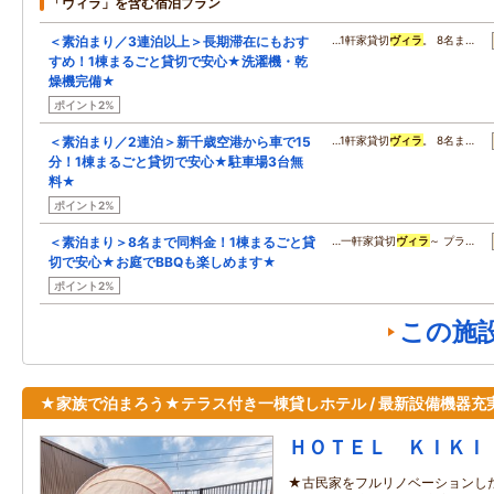
「ヴィラ」を含む宿泊プラン
＜素泊まり／3連泊以上＞長期滞在にもおす
…1軒家貸切
ヴィラ
。 8名ま…
すめ！1棟まるごと貸切で安心★洗濯機・乾
燥機完備★
ポイント2%
＜素泊まり／2連泊＞新千歳空港から車で15
…1軒家貸切
ヴィラ
。 8名ま…
分！1棟まるごと貸切で安心★駐車場3台無
料★
ポイント2%
＜素泊まり＞8名まで同料金！1棟まるごと貸
…一軒家貸切
ヴィラ
～ プラ…
切で安心★お庭でBBQも楽しめます★
ポイント2%
この施
★家族で泊まろう★テラス付き一棟貸しホテル / 最新設備機器充実
ＨＯＴＥＬ ＫＩＫＩ
★古民家をフルリノベーションし