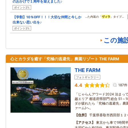
のおかげで１周年を迎えました♪
ポイント2%
【学割】10％OFF！！！大切な仲間と今しか
…た内装の「
ヴィラ
」タイプ…
出来ない思い出を♪
ポイント2%
この施
心とカラダを癒す「究極の逃避先」農園リゾート THE FARM
THE FARM
フォトギャラリー
4.4
187件
「じゃらんアワード2024 泊まっ
越エリア 都道府県部門 総合 51～1
ダが疲れたら「究極の逃避先」農園リ
ァーム)へ。
住所
千葉県香取市西田部１２
アクセス
東京から車で1時間
大栄ICから約15分。東京駅発の