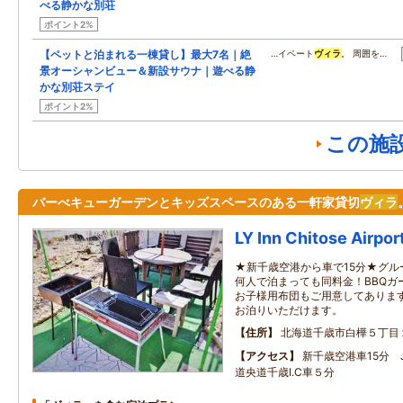
べる静かな別荘
ポイント2%
【ペットと泊まれる一棟貸し】最大7名｜絶
…イベート
ヴィラ
。 周囲を…
景オーシャンビュー＆新設サウナ｜遊べる静
かな別荘ステイ
ポイント2%
この施
バーべキューガーデンとキッズスペースのある一軒家貸切
ヴィラ
LY Inn Chitose Airpor
★新千歳空港から車で15分★グル
何人で泊まっても同料金！BBQガ
お子様用布団もご用意してありま
お泊りいただけます。
住所
北海道千歳市白樺５丁目
アクセス
新千歳空港車15分 
道央道千歳I.C車５分