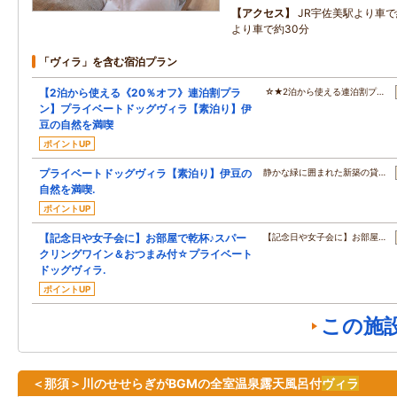
アクセス
JR宇佐美駅より車で
より車で約30分
「ヴィラ」を含む宿泊プラン
【2泊から使える《20％オフ》連泊割プラ
☆★2泊から使える連泊割プ…
ン】プライベートドッグヴィラ【素泊り】伊
豆の自然を満喫
ポイントUP
プライベートドッグヴィラ【素泊り】伊豆の
静かな緑に囲まれた新築の貸…
自然を満喫.
ポイントUP
【記念日や女子会に】お部屋で乾杯♪スパー
【記念日や女子会に】お部屋…
クリングワイン＆おつまみ付☆プライベート
ドッグヴィラ.
ポイントUP
この施
＜那須＞川のせせらぎがBGMの全室温泉露天風呂付
ヴィラ