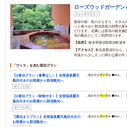
ローズウッドガーデン
フォトギャラリー
新緑や桜、鳥のさえずり、ホタル
へと移りゆく那須高原の四季の変
だけます。近隣には那須の観光施
光の拠点としてご利用頂けます。
住所
栃木県那須郡那須町湯本
アクセス
東北道那須ICから、
街道から少し入った静かな森の中
「ヴィラ」を含む宿泊プラン
【2連泊プラン（食事なし）】全室温泉露天
…風呂付き
ヴィラ
≫ ■Roo…
風呂付きのお部屋から那須観光へ
ポイント2%
【2連泊プラン（朝食付き）】全室温泉露天
…風呂付き
ヴィラ
≫ ■Roo…
風呂付きのお部屋から那須観光へ
ポイント2%
【素泊まりプラン】全室温泉露天風呂付きの
…風呂付き
ヴィラ
≫ ■Roo…
お部屋から那須観光へ