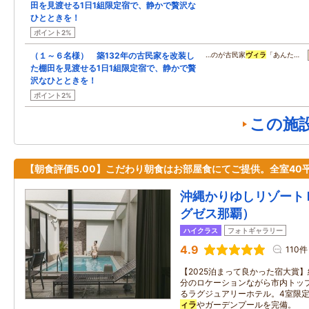
田を見渡せる1日1組限定宿で、静かで贅沢な
ひとときを！
ポイント2%
（１～６名様） 築132年の古民家を改装し
…のが古民家
ヴィラ
「あんた…
た棚田を見渡せる1日1組限定宿で、静かで贅
沢なひとときを！
ポイント2%
この施
【朝食評価5.00】こだわり朝食はお部屋食にてご提供。全室40
沖縄かりゆしリゾート
グゼス那覇）
ハイクラス
フォトギャラリー
4.9
110件
【2025泊まって良かった宿大賞】
分のロケーションながら市内トッ
るラグジュアリーホテル。4室限
ィラ
やガーデンプールを完備。