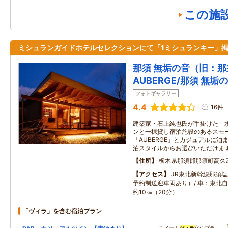
この施
ミシュランガイドホテルセレクションにて「1ミシュランキー」
那須 無垢の音（旧：那
AUBERGE/那須 無垢
フォトギャラリー
4.4
16件
建築家・石上純也氏が手掛けた「
ンと一棟貸し宿泊施設のあるスモ
「AUBERGE」とカジュアルに泊
泊スタイルからお選びいただけま
住所
栃木県那須郡那須町高久
アクセス
JR東北新幹線那須
予約制送迎車両あり）/ 車：東北自
約10㎞（20分）
「ヴィラ」を含む宿泊プラン