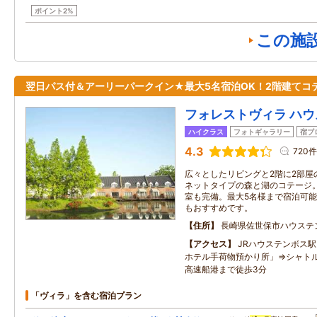
ポイント2%
この施
翌日パス付＆アーリーパークイン★最大5名宿泊OK！2階建てコ
フォレストヴィラ ハ
ハイクラス
フォトギャラリー
宿ブ
4.3
720件
広々としたリビングと2階に2部屋
ネットタイプの森と湖のコテージ
室も完備。最大5名様まで宿泊可能
もおすすめです。
住所
長崎県佐世保市ハウステン
アクセス
JRハウステンボス駅
ホテル手荷物預かり所」⇒シャト
高速船港まで徒歩3分
「ヴィラ」を含む宿泊プラン