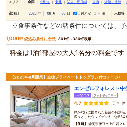
エリア
全国
｜
北海道
｜
東北
｜
関東・甲信越
｜
東海
｜
近畿・北陸
｜
年
月
日
日付未定
泊
宿泊日
人数等
※食事条件などの諸条件については、予
1,000
軒 絞込み条件に合致
301軒～330軒表示
料金は1泊1部屋の大人1名分の料金で
【2023年8月開業】全棟プライベートドッグラン付コテージ♪
エンゼルフォレスト中
ハイクラス
フォトギャラリー
4.7
33件
静かな緑に囲まれた新築の貸別荘。
広々としたウッドデッキではBBQ
住所
静岡県伊豆市上白岩２０