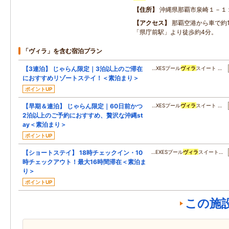
住所
沖縄県那覇市泉崎１－１
アクセス
那覇空港から車で約
「県庁前駅」より徒歩約4分。
「ヴィラ」を含む宿泊プラン
【3連泊】 じゃらん限定｜3泊以上のご滞在
…XESプール
ヴィラ
スイート …
におすすめリゾートステイ！＜素泊まり＞
ポイントUP
【早期＆連泊】 じゃらん限定｜60日前かつ
…XESプール
ヴィラ
スイート …
2泊以上のご予約におすすめ、贅沢な沖縄st
ay＜素泊まり＞
ポイントUP
【ショートステイ】 18時チェックイン・10
…EXESプール
ヴィラ
スイート…
時チェックアウト！最大16時間滞在＜素泊ま
り＞
ポイントUP
この施