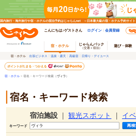
国内旅行・海外旅行や宿・ホテルの宿泊予約はじゃらんnet ～日本最大級の宿・ホテル予約サイト
こんにちは♪ゲストさん
ログイン
会員登録
じゃらんパック
宿・ホテル
遊び・体験
（交通＋宿泊）
宿・ホテル
出張ビジネス
温泉・露天
高級宿
日帰り・デイユース
ポイントがたまる・つかえる
宿・ホテル
> 宿名・キーワード検索（
ヴィラ
）
宿名・キーワード検索
宿泊施設
｜
観光スポット
｜
イ
キーワード