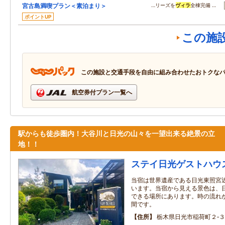
宮古島満喫プラン＜素泊まり＞
…リーズを
ヴィラ
全棟完備 …
ポイントUP
この施
この施設と交通手段を自由に組み合わせたおトクな
航空券付プラン一覧へ
駅からも徒歩圏内！大谷川と日光の山々を一望出来る絶景の立
地！！
ステイ日光ゲストハウ
当宿は世界遺産である日光東照宮
います。当宿から見える景色は、
できる場所にあります。時の流れ
間です。
住所
栃木県日光市稲荷町２‐３