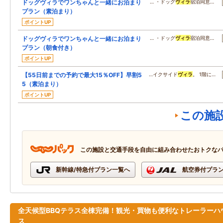
ドッグヴィラでワンちゃんと一緒にお泊まり
… ・ドッグ
ヴィラ
宿泊同意…
プラン（素泊まり）
ポイントUP
ドッグヴィラでワンちゃんと一緒にお泊まり
… ・ドッグ
ヴィラ
宿泊同意…
プラン（朝食付き）
ポイントUP
【55日前までの予約で最大15％OFF】早割5
…イクサイド
ヴィラ
。 1階に…
5（素泊まり）
ポイントUP
この施
この施設と交通手段を自由に組み合わせたおトクな
新幹線/特急付プラン一覧へ
航空券付プラ
全天候型BBQテラス全棟完備！観光・買物も便利なトレーラーハ
ス