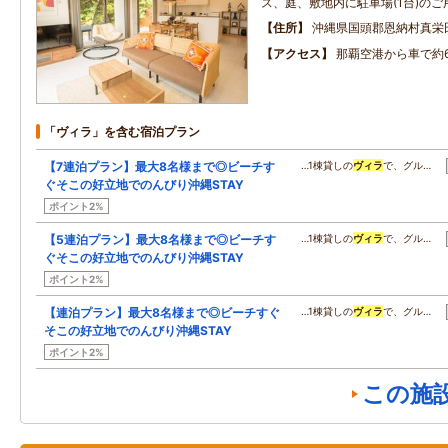
ス、庭、敷地内に駐車場(1台)の
住所
沖縄県国頭郡恩納村真栄
アクセス
那覇空港から車で約
「ヴィラ」を含む宿泊プラン
【7連泊プラン】最大8名様まで◎ビーチす
…1棟貸しの
ヴィラ
で、グル…
ぐそこの好立地でのんびり沖縄STAY
ポイント2%
【5連泊プラン】最大8名様まで◎ビーチす
…1棟貸しの
ヴィラ
で、グル…
ぐそこの好立地でのんびり沖縄STAY
ポイント2%
【連泊プラン】最大8名様まで◎ビーチすぐ
…1棟貸しの
ヴィラ
で、グル…
そこの好立地でのんびり沖縄STAY
ポイント2%
この施