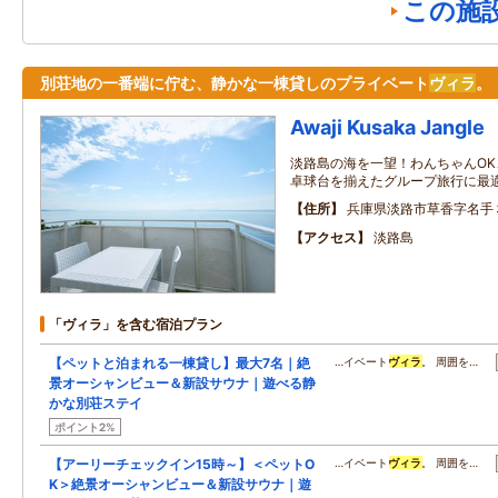
この施
別荘地の一番端に佇む、静かな一棟貸しのプライベート
ヴィラ
。
Awaji Kusaka Jangle
淡路島の海を一望！わんちゃんOK
卓球台を揃えたグループ旅行に最
住所
兵庫県淡路市草香字名手
アクセス
淡路島
「ヴィラ」を含む宿泊プラン
【ペットと泊まれる一棟貸し】最大7名｜絶
…イベート
ヴィラ
。 周囲を…
景オーシャンビュー＆新設サウナ｜遊べる静
かな別荘ステイ
ポイント2%
【アーリーチェックイン15時～】＜ペットO
…イベート
ヴィラ
。 周囲を…
K＞絶景オーシャンビュー＆新設サウナ｜遊