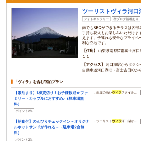
ツーリストヴィラ河口
フォトギャラリー
宿ブログ新着あり
雨でもBBQができるテラスは各部
手持ち花火もお楽しみいただけま
えます。子連れも安全なプライベ
利な立地です。
住所
山梨県南都留郡富士河口
１１
アクセス
河口湖駅からタクシー
自動車道河口湖IC・富士吉田ICか
「ヴィラ」を含む宿泊プラン
【素泊まり】1棟貸切り！お子様歓迎☆ファ
…由度の高い
ヴィラ
スタイル…
ミリー・カップルにおすすめ♪（駐車場無
料）
ポイント2%
【朝食付】のんびりチェックイン－オリジナ
…ツーリスト
ヴィラ
河口湖か…
ルホットサンドが作れる－（駐車場2台無
料）
ポイント2%