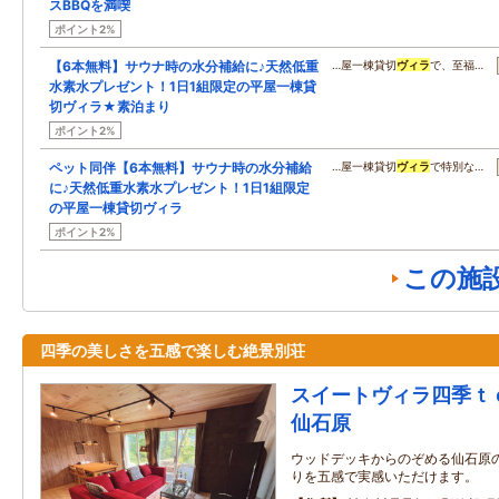
スBBQを満喫
ポイント2%
【6本無料】サウナ時の水分補給に♪天然低重
…屋一棟貸切
ヴィラ
で、至福…
水素水プレゼント！1日1組限定の平屋一棟貸
切ヴィラ★素泊まり
ポイント2%
ペット同伴【6本無料】サウナ時の水分補給
…屋一棟貸切
ヴィラ
で特別な…
に♪天然低重水素水プレゼント！1日1組限定
の平屋一棟貸切ヴィラ
ポイント2%
この施
四季の美しさを五感で楽しむ絶景別荘
スイートヴィラ四季ｔ
仙石原
ウッドデッキからのぞめる仙石原
りを五感で実感いただけます。