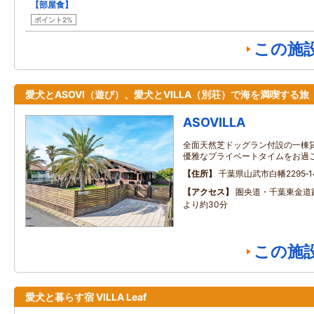
【部屋食】
ポイント2%
この施
愛犬とASOVI（遊び）、愛犬とVILLA（別荘）で海を満喫する旅
ASOVILLA
全面天然芝ドッグラン付設の一棟
優雅なプライベートタイムをお過
住所
千葉県山武市白幡2295‐1
アクセス
圏央道・千葉東金道路
より約30分
この施
愛犬と暮らす宿 VILLA Leaf