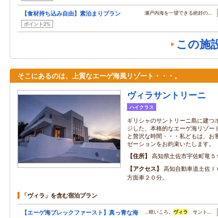
【食材持ち込み自由】素泊まりプラン
瀬戸内海を一望できる絶好の…
ポイント2%
この施
そこにあるのは、上質なエーゲ海風リゾート・・・。
ヴィラサントリーニ
ハイクラス
ギリシャのサントリーニ島に建つ
ジした、本格的なエーゲ海リゾー
と贅沢な時間・・・私どもは、お
ゼーションをお約束いたします。
住所
高知県土佐市宇佐町竜５
アクセス
高知自動車道土佐Ｉ
方面車２０分。
「ヴィラ」を含む宿泊プラン
【エーゲ海ブレックファースト】真っ青な海
…暗いころ。
ヴィラ
サント…