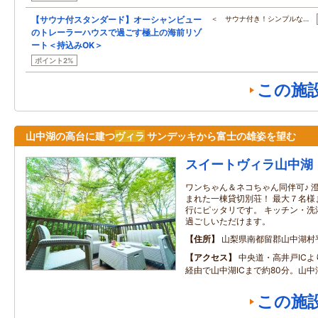
【サウナ付スタンダード】オーシャンビュー
＜ サウナ付き！シンプルな…
のトレーラーハウスで過ごす極上の海前リゾ
ート＜持込みOK＞
ポイント2%
この施
山中湖の高台に建つ
ヴィラ
サンデッキから富士の雄姿を望む
スイートヴィラ山中湖
ワンちゃん＆ネコちゃん同伴可♪ 
まれた一棟貸切別荘！ 最大７名様
行にピッタリです。 キッチン・洗
過ごしいただけます。
住所
山梨県南都留郡山中湖村
アクセス
中央道・高井戸IC
経由で山中湖ICまで約80分。山中
この施