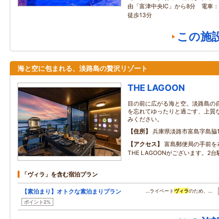
由「富津中央IC」から8分 電車
徒歩13分
この施
海と空に包まれる、淡路島の贅沢リゾート
THE LAGOON
目の前に広がる海と空。淡路島の
を忘れてゆったりと過ごす、上質
みください。
住所
兵庫県淡路市富島字島脇1
アクセス
富島郵便局の手前を
THE LAGOONがございます。2
「ヴィラ」を含む宿泊プラン
【素泊まり】オトクな素泊まりプラン
…ライベート
ヴィラ
のため、…
ポイント2%