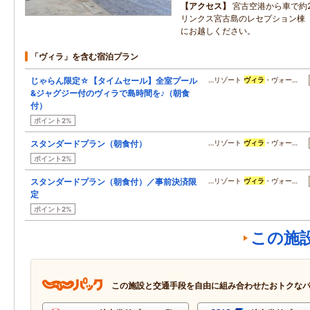
アクセス
宮古空港から車で約
リンクス宮古島のレセプション棟
にお越しください。
「ヴィラ」を含む宿泊プラン
じゃらん限定☆【タイムセール】全室プール
…リゾート
ヴィラ
・ヴォー…
&ジャグジー付のヴィラで島時間を♪（朝食
付）
ポイント2%
スタンダードプラン（朝食付）
…リゾート
ヴィラ
・ヴォー…
ポイント2%
スタンダードプラン（朝食付）／事前決済限
…リゾート
ヴィラ
・ヴォー…
定
ポイント2%
この施
この施設と交通手段を自由に組み合わせたおトクな