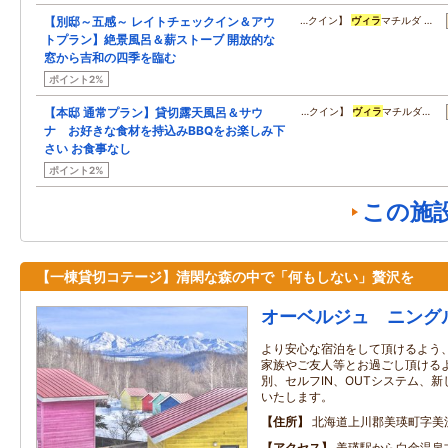
【別邸～五感～ レイトチェックイン＆アウ
…クイン】
ヴィラ
マチルダ …
トプラン】絶景風呂＆薪ストーブ 開放的な
窓から吉和の四季を臨む
ポイント2%
【本邸 通常プラン】貸切露天風呂＆サウ
…クイン】
ヴィラ
マチルダ…
ナ お好きな食材を持込みBBQをお楽しみ下
さい お食事なし
ポイント2%
この施
【一棟貸切コテージ】清閑な森の中で「何もしない」贅沢を
オーベルジュ ニング
より安心な宿泊をして頂けるよう、
家族やご友人等とお過ごし頂ける
別、セルフIN、OUTシステム、
いたします。
住所
北海道上川郡美瑛町字美
アクセス
美瑛駅から白金温泉