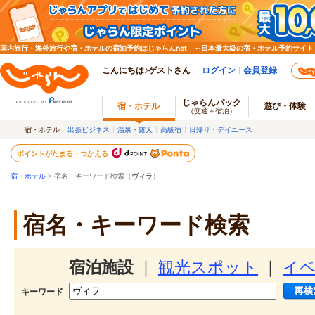
国内旅行・海外旅行や宿・ホテルの宿泊予約はじゃらんnet ～日本最大級の宿・ホテル予約サイト
こんにちは♪ゲストさん
ログイン
会員登録
じゃらんパック
宿・ホテル
遊び・体験
（交通＋宿泊）
宿・ホテル
出張ビジネス
温泉・露天
高級宿
日帰り・デイユース
ポイントがたまる・つかえる
宿・ホテル
> 宿名・キーワード検索（
ヴィラ
）
宿名・キーワード検索
宿泊施設
｜
観光スポット
｜
イ
キーワード