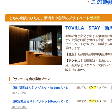
この施
まちの余韻にひたる、新潟市中心部のプライベート
ヴィラ
TOVILLA STAY 
新潟の食と文化が集まる繁華街に
かで上質な時間が流れる空間。個
プライベートな造りで、喧騒から
届けします。
住所
新潟県新潟市中央区本町通
アクセス
新潟駅より路線バス
分。新潟駅よりタクシーで約5～1
ICより約20分。
「ヴィラ」を含む宿泊プラン
【棟1/素泊まり】メゾネットRooom A・B
…通に佇む、
ヴィラ
スタイル…
ポイント2%
【棟2/素泊まり】メゾネットRooom C・D
…位置する、
ヴィラ
スタイル…
ポイント2%