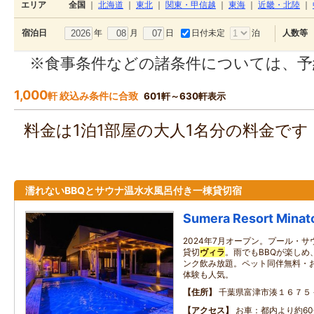
エリア
全国
｜
北海道
｜
東北
｜
関東・甲信越
｜
東海
｜
近畿・北陸
｜
年
月
日
日付未定
泊
宿泊日
人数等
※食事条件などの諸条件については、予
1,000
軒 絞込み条件に合致
601軒～630軒表示
料金は1泊1部屋の大人1名分の料金で
濡れないBBQとサウナ温水水風呂付き一棟貸切宿
Sumera Resort Minat
2024年7月オープン。プール・
貸切
ヴィラ
。雨でもBBQが楽しめ
ンク飲み放題。ペット同伴無料・
体験も人気。
住所
千葉県富津市湊１６７５
アクセス
お車：都内より約60