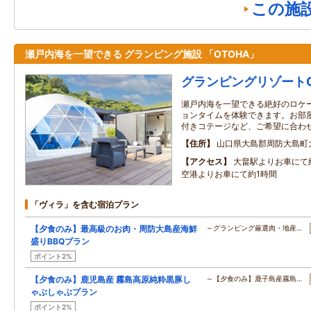
この施
瀬戸内海を一望できる グランピング施設 「OTOHA」
グランピングリゾートO
瀬戸内海を一望できる絶好のロケ
ョンタイムを体験できます。お部
付きコテージなど、ご希望に合わ
住所
山口県大島郡周防大島町大
アクセス
大畠駅よりお車にて約
空港よりお車にて約1時間
「ヴィラ」を含む宿泊プラン
【夕食のみ】最高級のお肉・周防大島産海鮮
～グランピング厳選肉・地産…
盛りBBQプラン
ポイント2%
【夕食のみ】鹿児島産 霧島高原純粋黒豚し
～【夕食のみ】鹿子島産霧島…
ゃぶしゃぶプラン
ポイント2%