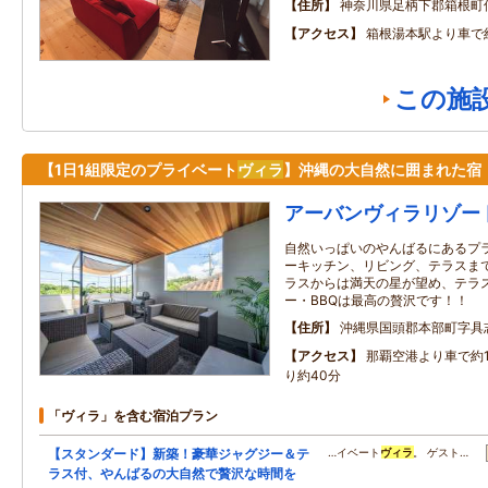
住所
神奈川県足柄下郡箱根町
アクセス
箱根湯本駅より車で
この施
【1日1組限定のプライベート
ヴィラ
】沖縄の大自然に囲まれた宿
アーバンヴィラリゾー
自然いっぱいのやんばるにあるプ
ーキッチン、リビング、テラスまで
ラスからは満天の星が望め、テラ
ー・BBQは最高の贅沢です！！
住所
沖縄県国頭郡本部町字具
アクセス
那覇空港より車で約1
り約40分
「ヴィラ」を含む宿泊プラン
【スタンダード】新築！豪華ジャグジー＆テ
…イベート
ヴィラ
。 ゲスト…
ラス付、やんばるの大自然で贅沢な時間を