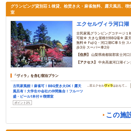
グランピング貸別荘１棟貸、桧焚き火・麻雀無料、露天風呂、喫
室
エクセルヴィラ河口湖
古民家風グランピングコテージ１
可能☆ 大きな屋根付BBQ場☆ 露
無料☆ FujiＱ・河口湖IC車５分
歩3分 スーパー車2分
住所
山梨県南都留郡富士河口
アクセス
中央高速河口湖イン
「ヴィラ」を含む宿泊プラン
古民家風館！麻雀可！BBQ焚き火OK！露天
…荘エクセル
ヴィラ
はおもて…
風呂有！大学生や会社の仲間集合！フルーツ
盛・ビール1本付☆喫煙室
ポイント2%
この施