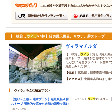
この施設と交通手段を自由に組み合わせたおトクな
新幹線/特急付プラン一覧へ
航空券付プラ
【一棟貸し
ヴィラ
×4棟】貸切露天風呂、サウナ、薪ストーブ
ヴィラマチルダ
【一棟貸し
ヴィラ
】貸切り露天風
薪ストーブ、お好きな食材でＢＢ
わえない"完全プライベート空間"
お楽しみください。
住所
広島県廿日市市吉和細井原9
アクセス
中国道吉和ICより車
「ヴィラ」を含む宿泊プラン
【別邸～五感～ 通常プラン】絶景風呂＆薪
…クイン】
ヴィラ
マチルダ …
ストーブ 開放的な窓から吉和の四季を臨む
ポイント2%