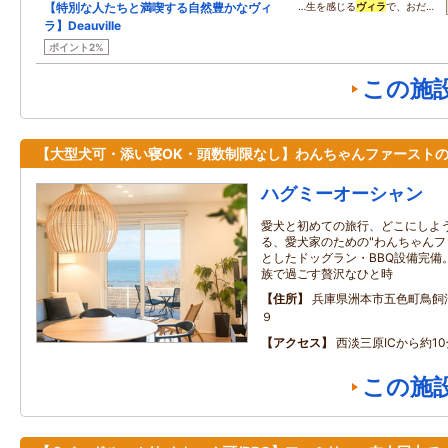
【特別な人たちと満喫する自然豊かなヴィ
…生を感じる
ヴィラ
で、おだ…
ラ】Deauville
ポイント2%
この施
【大型犬可・添い寝OK・頭数制限なし】わんちゃんファースト
ハグミーオーシャン
愛犬と初めての旅行、どこにしよ
る、愛犬家のための"わんちゃんフ
としたドッグラン・BBQ設備完備
族で過ごす贅沢なひと時
住所
兵庫県洲本市五色町鳥飼
９
アクセス
西淡三原ICから約10
この施