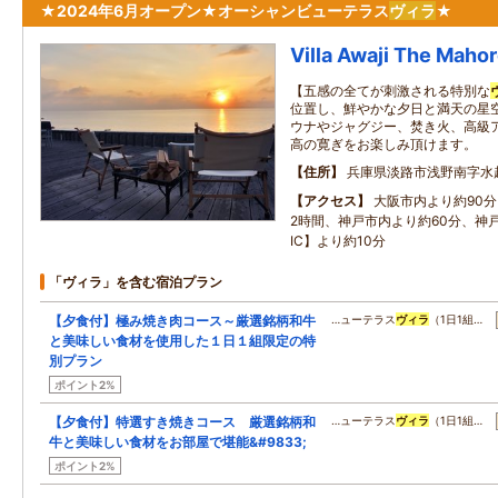
★2024年6月オープン★オーシャンビューテラス
ヴィラ
★
Villa Awaji The Maho
【五感の全てが刺激される特別な
位置し、鮮やかな夕日と満天の星
ウナやジャグジー、焚き火、高級
高の寛ぎをお楽しみ頂けます。
住所
兵庫県淡路市浅野南字水
アクセス
大阪市内より約90
2時間、神戸市内より約60分、神
IC】より約10分
「ヴィラ」を含む宿泊プラン
【夕食付】極み焼き肉コース～厳選銘柄和牛
…ューテラス
ヴィラ
（1日1組…
と美味しい食材を使用した１日１組限定の特
別プラン
ポイント2%
【夕食付】特選すき焼きコース 厳選銘柄和
…ューテラス
ヴィラ
（1日1組…
牛と美味しい食材をお部屋で堪能&#9833;
ポイント2%