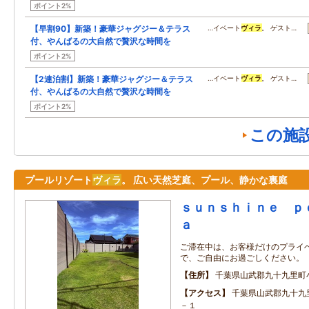
ポイント2%
【早割90】新築！豪華ジャグジー＆テラス
…イベート
ヴィラ
。 ゲスト…
付、やんばるの大自然で贅沢な時間を
ポイント2%
【2連泊割】新築！豪華ジャグジー＆テラス
…イベート
ヴィラ
。 ゲスト…
付、やんばるの大自然で贅沢な時間を
ポイント2%
この施
プールリゾート
ヴィラ
。 広い天然芝庭、プール、静かな裏庭
ｓｕｎｓｈｉｎｅ ｐ
ａ
ご滞在中は、お客様だけのプライ
で、ご自由にお過ごしください。
住所
千葉県山武郡九十九里町
アクセス
千葉県山武郡九十九
－１