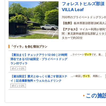
フォレストヒルズ那須 D
VILLA Leaf
700坪のプライベートドッグラン付
住所
栃木県那須郡那須町高久
アクセス
マイカー利用が便利
関：東北新幹線那須塩原駅よりタ
タカーで約30分
「ヴィラ」を含む宿泊プラン
【素泊まり】チェックアウト12:00｜21時間
…ライベート
ヴィラ
です。最…
滞在できる1日1組限定・プライベートドッグ
ラン付ヴィラ
ポイント2%
【連泊限定】愛犬とゆっくり過ごす那須ステ
…一棟貸し
ヴィラ
。 周囲に…
イ｜記念撮影無料＋ウェルカムドリンク
ポイント2%
この施