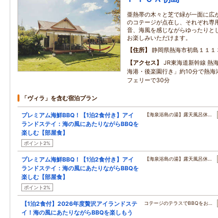
亜熱帯の木々と芝で緑が一面に広が
のコテージが点在し、それぞれ専
音、海風を感じながらゆったりと
お楽しみいただけます。
住所
静岡県熱海市初島１１１
アクセス
JR東海道新幹線 熱
海港・後楽園行き」約10分で熱海
フェリーで30分
「ヴィラ」を含む宿泊プラン
プレミアム海鮮BBQ！【1泊2食付き】アイ
【海泉浴島の湯】露天風呂休…
ランドステイ：海の風にあたりながらBBQを
楽しむ【部屋食】
ポイント2%
プレミアム海鮮BBQ！【1泊2食付き】アイ
【海泉浴島の湯】露天風呂休…
ランドステイ：海の風にあたりながらBBQを
楽しむ【部屋食】
ポイント2%
【1泊2食付】2026年度贅沢アイランドステ
コテージのテラスでBBQをお…
イ！海の風にあたりながらBBQを楽しもう