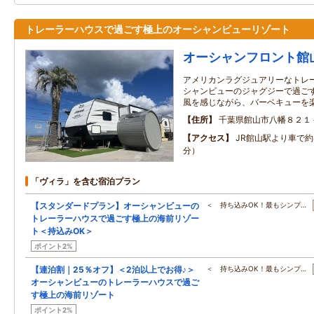
トレーラーハウスで過ごす極上のオーシャンビューリゾート
オーシャンフロント館
アメリカンラグジュアリーなトレー
シャンビューのジャグジーで過ごす
風を感じながら、バーベキューを
住所
千葉県館山市八幡８２１
アクセス
JR館山駅より車で約
分）
「ヴィラ」を含む宿泊プラン
【スタンダードプラン】オーシャンビューの
＜ 持ち込みOK！最もシンプ…
トレーラーハウスで過ごす極上の海前リゾー
ト＜持込みOK＞
ポイント2%
【連泊割｜25％オフ】＜2泊以上でお得♪＞
＜ 持ち込みOK！最もシンプ…
オーシャンビューのトレーラーハウスで過ご
す極上の海前リゾート
ポイント2%