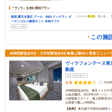
「ヴィラ」を含む宿泊プラン
新筑 露天水風呂 プール BBQ ドッグラン ガ
…リゾート
ヴィラ
。 広い天…
ーデンゴルフ練習ネット 本格サウナ
ポイント2%
この施
JR神田駅徒歩5分・大手町駅徒歩6分◆最上階45㎡客室リニュー
ヴィラフォンテーヌ東
動産
フォトギャラリー
3.8
704
JR神田駅徒歩5分、東京メトロ大
も徒歩圏内。2023年4月～パン
の新朝食スタート。最上階客室20
お部屋で癒しの時間を。
住所
東京都千代田区内神田１