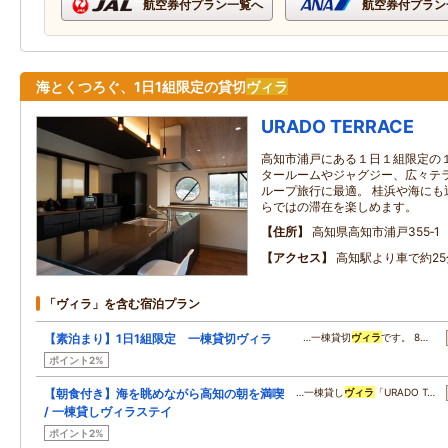
航空券付プラン一覧へ
航空券付プラン
海とくつろぐ、1日1組限定の貸切
ヴィラ
URADO TERRACE
高知市浦戸にある１日１組限定の
タールームやジャグジー、広々テ
ループ旅行に最適。 桂浜や海にも
らではの滞在を楽しめます。
住所
高知県高知市浦戸355‐1
アクセス
高知駅より車で約25
「ヴィラ」を含む宿泊プラン
【素泊まり】1日1組限定 一棟貸切ヴィラ
…一棟貸切
ヴィラ
です。 8…
ポイント2%
【朝食付き】海を眺めながら高知の朝を満喫
…一棟貸し
ヴィラ
「URADO T…
/ 一棟貸しヴィラステイ
ポイント2%