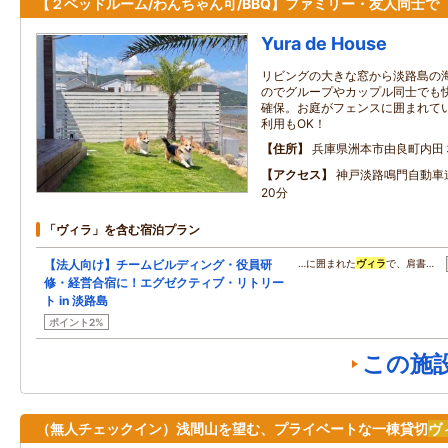
【２ベッドルーム/わんちゃん可/BBQ】ファミリー・友人同士で
Yura de House
リビングの大きな窓から淡路島の
のでグループやカップル同士でも
確保。お庭がフェンスに囲まれて
利用もOK！
住所
兵庫県洲本市由良町内田
アクセス
神戸淡路鳴門自動車
20分
「ヴィラ」を含む宿泊プラン
【法人向け】チームビルディング・役員研
…に囲まれた
ヴィラ
で、肩書…
修・経営合宿に！エグゼクティブ・リトリー
ト in 淡路島
ポイント2%
この施
（無人チェックイン）浅間山を望む、プライベートな一棟貸切
ヴ