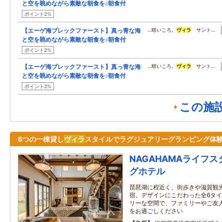
と空を眺めながら素敵な朝食を♪朝食付
ポイント2%
【エーゲ海ブレックファースト】真っ青な海
…暗いころ。
ヴィラ
サント…
と空を眺めながら素敵な朝食を♪朝食付
ポイント2%
【エーゲ海ブレックファースト】真っ青な海
…暗いころ。
ヴィラ
サント…
と空を眺めながら素敵な朝食を♪朝食付
ポイント2%
この施
6つの一棟貸し
ヴィラ
スタイルでラグジュアリーグランピング体
NAGAHAMAライフ
グホテル
琵琶湖に程近く、街歩きや滋賀観
宿。デザインにこだわった全6タイ
リーな空間で、ファミリーやご友
をお過ごしください