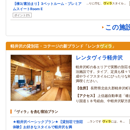
【棟3/素泊まり】3ベットルーム・プレミア
…りに佇む、
ヴィラ
スタイル…
ムスイートRoom E
ポイント2%
この施
軽井沢の貸別荘・コテージの新ブランド「レンタ
ヴィラ
」
レンタヴィラ軽井沢
軽井沢町の各エリアで実際の別荘
泊施設です。タイプ、定員も様々
成やライフスタイルにぴったりな
満喫ください。
住所
長野県北佐久郡軽井沢町
アクセス
上信越自動車道「碓
り国道１８号経由、中軽井沢駅方
「ヴィラ」を含む宿泊プラン
★軽井沢ベーシックプラン★【貸別荘で別荘
…ランです
ヴィラ
には、キ…
体験】お好きなスタイルで軽井沢を満