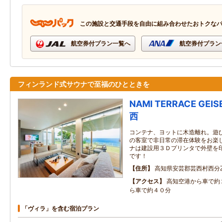
この施設と交通手段を自由に組み合わせたおトクな
航空券付プラン一覧へ
航空券付プラン
フィンランド式サウナで至福のひとときを
NAMI TERRACE GE
西
コンテナ、ヨットに木造離れ。遊
の客室で非日常の滞在体験をお楽
ナは建設用３Ｄプリンタで外壁を
です！
住所
高知県安芸郡芸西村西分
アクセス
高知空港から車で約
ら車で約４０分
「ヴィラ」を含む宿泊プラン