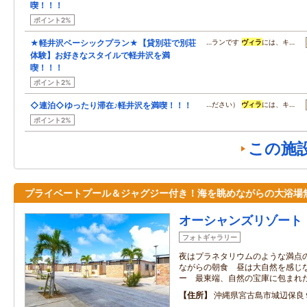
喫！！！
ポイント2%
★軽井沢ベーシックプラン★【貸別荘で別荘
…ランです
ヴィラ
には、キ…
体験】お好きなスタイルで軽井沢を満
喫！！！
ポイント2%
◇連泊◇ゆったり滞在♪軽井沢を満喫！！！
…ださい）
ヴィラ
には、キ…
ポイント2%
この施
プライベートプール＆ジャグジー付き！海を眺めながらの大浴場
オーシャンズリゾート
フォトギャラリー
夜はプラネタリウムのような満点
ながらの朝食 昼は大自然を感じ
ー 最東端、自然の宝庫に包まれ
住所
沖縄県宮古島市城辺保良