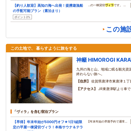
【釣り人歓迎】高知の海へ出発！提携遊漁船
…の一棟貸切
ヴィラ
です。 …
の手配可能プラン（素泊まり）
ポイント2%
この施
この土地で、 暮らすように旅をする
神籬 HIMOROGI KARA
九州の海と山。地域に眠る観光資源
終わらない旅へ。
住所
佐賀県唐津市東唐津１丁
アクセス
JR東唐津駅より車で
「ヴィラ」を含む宿泊プラン
【早得】年末年始が5000円オフ★1日1組限
【年末年始の早期予約で通常…
定の平屋一棟貸切ヴィラ！本格サウナ＆テラ