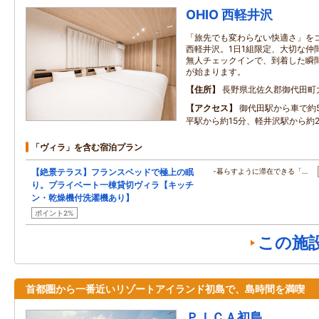
OHIO 西軽井沢
「旅先でも変わらない快適さ」をコ
西軽井沢。1日1組限定、大切な仲間
無人チェックインで、到着した瞬
が始まります。
住所
長野県北佐久郡御代田町大字
アクセス
御代田駅から車で約
平駅から約15分、軽井沢駅から約
「ヴィラ」を含む宿泊プラン
【絶景テラス】フランスベッドで極上の眠
-暮らすように滞在できる「…
り。プライベート一棟貸切ヴィラ【キッチ
ン・乾燥機付洗濯機あり】
ポイント2%
この施
首都圏から一番近いリゾートアイランド初島で、島時間を満喫
ＰＩＣＡ初島