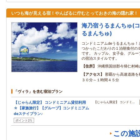
いつも海が見える宿！やんばるに佇むとっておきの海の隠れ家！
海乃宿うるまんちゅ(コ
るまんちゅ)
コンドミニアムdeうるまんちゅ！
つかったこだわりの１泊朝食付のＢed＆
です。 カップル、女子会、グルー
の宿泊スタイルです。
住所
沖縄県国頭郡今帰仁村崎
アクセス
那覇から高速道路を
３０分～１時間４５分
「ヴィラ」を含む宿泊プラン
【じゃらん限定】 コンドミニアム貸切利用
【じゃらん限定】 コンドミ…
☆【家族旅行】【グループ】コンドミニアム
deステイプラン♪
ポイント2%
この施