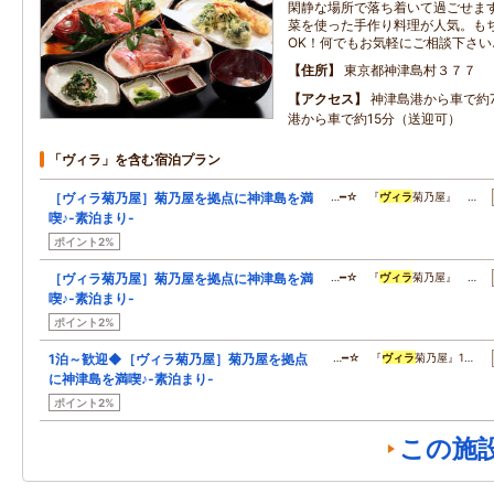
閑静な場所で落ち着いて過ごせま
菜を使った手作り料理が人気。も
OK！何でもお気軽にご相談下さい
住所
東京都神津島村３７７
アクセス
神津島港から車で約
港から車で約15分（送迎可）
「ヴィラ」を含む宿泊プラン
［ヴィラ菊乃屋］菊乃屋を拠点に神津島を満
…━☆ 『
ヴィラ
菊乃屋』 …
喫♪-素泊まり-
ポイント2%
［ヴィラ菊乃屋］菊乃屋を拠点に神津島を満
…━☆ 『
ヴィラ
菊乃屋』 …
喫♪-素泊まり-
ポイント2%
1泊～歓迎◆［ヴィラ菊乃屋］菊乃屋を拠点
…━☆ 『
ヴィラ
菊乃屋』1…
に神津島を満喫♪-素泊まり-
ポイント2%
この施