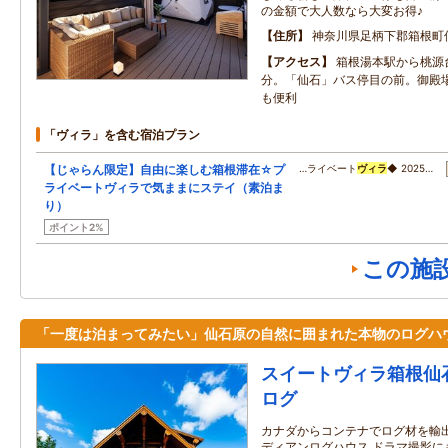
の金額で大人数なら大変お得♪
住所
神奈川県足柄下郡箱根町
アクセス
箱根湯本駅から桃源
分。「仙石」バス停目の前。御殿場
も便利
「ヴィラ」を含む宿泊プラン
【じゃらん限定】自由に楽しむ箱根滞在☆プ
…ライベート
ヴィラ
◆ 2025…
ライベートヴィラで気ままにステイ（素泊ま
り）
ポイント2%
この施
「一度は泊まってみたい」仙石原の自然に囲まれた本物のログハ
スイートヴィラ箱根仙
ログ
カナダからコンテナでログ材を輸出
ディアンログハウス ドラマ撮影に