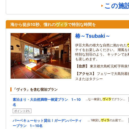
この施
海から徒歩10秒、憧れの
ヴィラ
で特別な時間を
椿～Tsubaki～
伊豆大島の雄大な自然に抱かれた
テイをお楽しみください。 潮風を
特別な別荘のよう。 キッチンでお
も楽しめます。
住所
東京都大島町元町字和泉10
アクセス
フェリーで大島到着
スまたはタクシー
「ヴィラ」を含む宿泊プラン
素泊まり・大自然満喫一棟貸プラン 1～10
…な一棟貸し
ヴィラ
でグラン…
名
ポイント2%
バーベキューセット貸出！ガーデンパーティ
… 1棟貸し
ヴィラ
のお庭で…
ープラン 1～10名