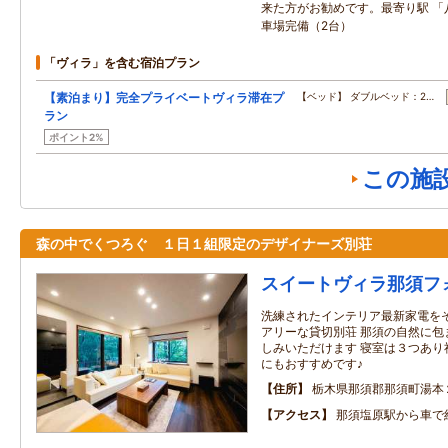
来た方がお勧めです。最寄り駅 「
車場完備（2台）
「ヴィラ」を含む宿泊プラン
【素泊まり】完全プライベートヴィラ滞在プ
【ベッド】 ダブルベッド：2…
ラン
ポイント2%
この施
森の中でくつろぐ １日１組限定のデザイナーズ別荘
スイートヴィラ那須フ
洗練されたインテリア最新家電を
アリーな貸切別荘 那須の自然に包
しみいただけます 寝室は３つあり
にもおすすめです♪
住所
栃木県那須郡那須町湯本
アクセス
那須塩原駅から車で