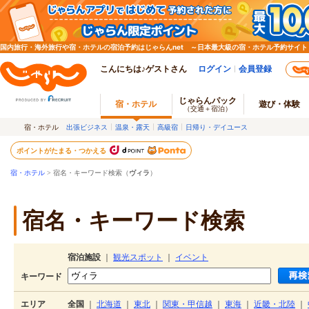
国内旅行・海外旅行や宿・ホテルの宿泊予約はじゃらんnet ～日本最大級の宿・ホテル予約サイト
こんにちは♪ゲストさん
ログイン
会員登録
じゃらんパック
宿・ホテル
遊び・体験
（交通＋宿泊）
宿・ホテル
出張ビジネス
温泉・露天
高級宿
日帰り・デイユース
ポイントがたまる・つかえる
宿・ホテル
> 宿名・キーワード検索（
ヴィラ
）
宿名・キーワード検索
宿泊施設
｜
観光スポット
｜
イベント
キーワード
エリア
全国
｜
北海道
｜
東北
｜
関東・甲信越
｜
東海
｜
近畿・北陸
｜