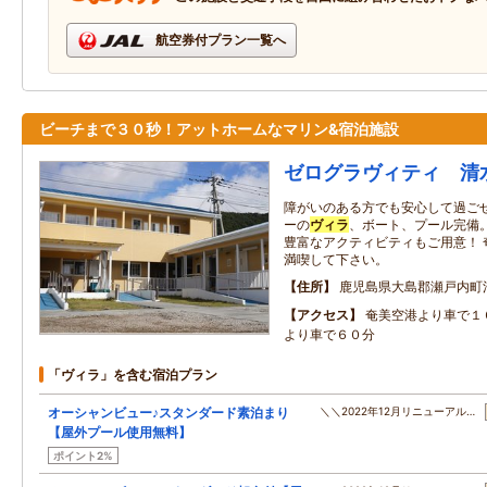
航空券付プラン一覧へ
ビーチまで３０秒！アットホームなマリン&宿泊施設
ゼログラヴィティ 清
障がいのある方でも安心して過ごせ
ーの
ヴィラ
、ボート、プール完備
豊富なアクティビティもご用意！ 
満喫して下さい。
住所
鹿児島県大島郡瀬戸内町
アクセス
奄美空港より車で１
より車で６０分
「ヴィラ」を含む宿泊プラン
オーシャンビュー♪スタンダード素泊まり
＼＼2022年12月リニューアル…
【屋外プール使用無料】
ポイント2%