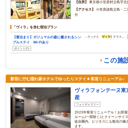
住所
東京都小笠原村父島字北
アクセス
小笠原諸島父島・二
分
「ヴィラ」を含む宿泊プラン
【素泊まり】ガジュマルの森に癒されるシン
…ラックス
ヴィラ
】テラス…
プルステイ Wi-Fiあり
ポイント2%
この施
新宿に佇む隠れ家ホテルでゆったりステイ★客室リニューアル♪
ヴィラフォンテーヌ東
産
フォトギャラリー
2023年客室リニューアル！お部
ルーム(一部除く)とクイーンサイ
徒歩圏内。ビジネスにも観光の拠
ます。