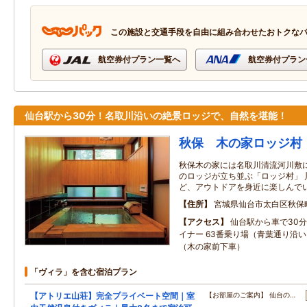
この施設と交通手段を自由に組み合わせたおトクな
航空券付プラン一覧へ
航空券付プラン
仙台駅から30分！名取川沿いの絶景ロッジで、自然を堪能！
秋保 木の家ロッジ村
秋保木の家には名取川清流河川敷
のロッジが立ち並ぶ「ロッジ村」 
ど、アウトドアを身近に楽しんで
住所
宮城県仙台市太白区秋保
アクセス
仙台駅から車で30分
イナー 63番乗り場（青葉通り沿い
（木の家前下車）
「ヴィラ」を含む宿泊プラン
【アトリエ山荘】完全プライベート空間｜室
【お部屋のご案内】 仙台の…