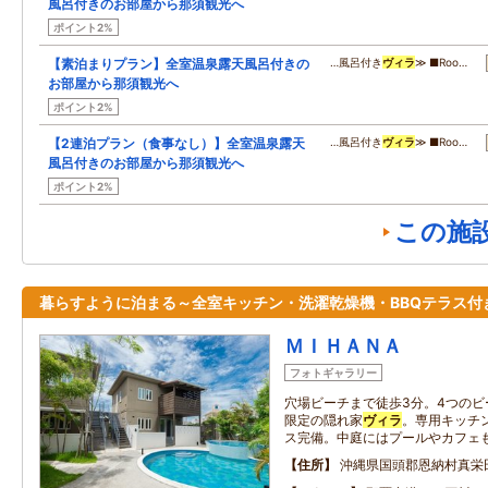
風呂付きのお部屋から那須観光へ
ポイント2%
【素泊まりプラン】全室温泉露天風呂付きの
…風呂付き
ヴィラ
≫ ■Roo…
お部屋から那須観光へ
ポイント2%
【2連泊プラン（食事なし）】全室温泉露天
…風呂付き
ヴィラ
≫ ■Roo…
風呂付きのお部屋から那須観光へ
ポイント2%
この施
暮らすように泊まる～全室キッチン・洗濯乾燥機・BBQテラス付
ＭＩＨＡＮＡ
フォトギャラリー
穴場ビーチまで徒歩3分。4つのビ
限定の隠れ家
ヴィラ
。専用キッチ
ス完備。中庭にはプールやカフェ
住所
沖縄県国頭郡恩納村真栄