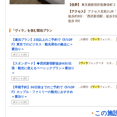
住所
東京都新宿区歌舞伎町２
アクセス
アクセス充実のJR
徒歩約9分･「西武新宿駅」徒歩3分
徒歩 9分
「ヴィラ」を含む宿泊プラン
【連泊プラン】2泊以上のご予約で《5%OF
…の割引 【
ヴィラ
フォンテ…
F》東京でのビジネス・観光滞在の拠点に＝
素泊り＝
ポイント2%
【スタンダード】◆西武新宿駅徒歩4分/出
【
ヴィラ
フォンテーヌ スタ…
張・観光に使えるベーシックプラン＝素泊り
＝
ポイント2%
【早期予約】30日前までのご予約で《5%OF
…の割引 【
ヴィラ
フォンテ…
F》カップル・ファミリーの観光におすすめ
＝素泊り＝
ポイント2%
この施