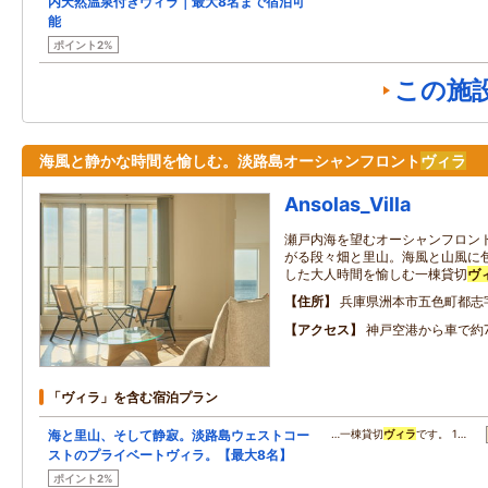
内天然温泉付きヴィラ｜最大8名まで宿泊可
能
ポイント2%
この施
海風と静かな時間を愉しむ。淡路島オーシャンフロント
ヴィラ
Ansolas_Villa
瀬戸内海を望むオーシャンフロン
がる段々畑と里山。海風と山風に
した大人時間を愉しむ一棟貸切
ヴ
住所
兵庫県洲本市五色町都志
アクセス
神戸空港から車で約
「ヴィラ」を含む宿泊プラン
海と里山、そして静寂。淡路島ウェストコー
…一棟貸切
ヴィラ
です。 1…
ストのプライベートヴィラ。【最大8名】
ポイント2%