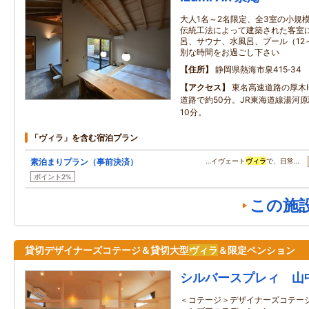
大人1名～2名限定、全3室の小規
伝統工法によって建築された客室
呂、サウナ、水風呂、プール（12
別な時間をお過ごし下さい
住所
静岡県熱海市泉415‐34
アクセス
東名高速道路の厚木
道路で約50分。JR東海道線湯河
10分。
「ヴィラ」を含む宿泊プラン
素泊まりプラン（事前決済）
…イヴェート
ヴィラ
で、日常…
ポイント2%
この施
貸切デザイナーズコテージ＆貸切大型
ヴィラ
＆限定ペンション
シルバースプレィ 山
＜コテージ＞デザイナーズコテー