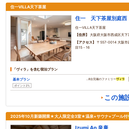
住一VILLA天下茶屋
住一 天下茶屋別庭西
住一VILLA天下茶屋
住所
大阪府大阪市西成区天下
アクセス
〒557-0014 大
目15－16
「ヴィラ」を含む宿泊プラン
基本プラン
…8台完備のファミリー
ヴィラ
ポイント2%
この施
2025年10月新築開業★大人限定全3室★温泉+サウナ+プール付
Izumi An 泉庵