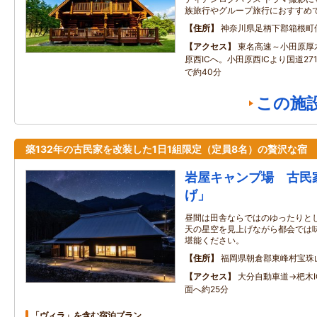
族旅行やグループ旅行におすすめで
住所
神奈川県足柄下郡箱根町
アクセス
東名高速～小田原厚
原西ICへ。小田原西ICより国道27
で約40分
この施
築132年の古民家を改装した1日1組限定（定員8名）の贅沢な宿
岩屋キャンプ場 古民
げ」
昼間は田舎ならではのゆったりと
天の星空を見上げながら都会では
堪能ください。
住所
福岡県朝倉郡東峰村宝珠山
アクセス
大分自動車道→杷木
面へ約25分
「ヴィラ」を含む宿泊プラン