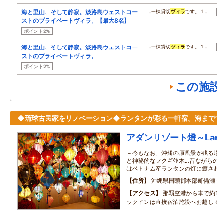
海と里山、そして静寂。淡路島ウェストコー
…一棟貸切
ヴィラ
です。 1…
ストのプライベートヴィラ。【最大8名】
ポイント2%
海と里山、そして静寂。淡路島ウェストコー
…一棟貸切
ヴィラ
です。 1…
ストのプライベートヴィラ。
ポイント2%
この施
◆琉球古民家をリノベーション◆ランタンが彩る一軒宿。海まで
アダンリゾート燈～Lan
－今もなお、沖縄の原風景が残る場
と神秘的なフクギ並木…昔ながら
はベトナム産ランタンの灯に癒さ
住所
沖縄県国頭郡本部町備瀬
アクセス
那覇空港から車で約
ックインは直接宿泊施設へお越し