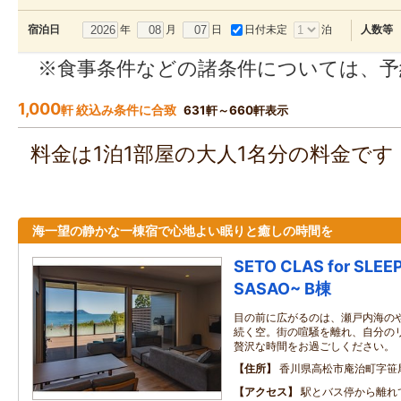
年
月
日
日付未定
泊
宿泊日
人数等
※食事条件などの諸条件については、予
1,000
軒 絞込み条件に合致
631軒～660軒表示
料金は1泊1部屋の大人1名分の料金で
海一望の静かな一棟宿で心地よい眠りと癒しの時間を
SETO CLAS for SLEEP
SASAO~ B棟
目の前に広がるのは、瀬戸内海の
続く空。街の喧騒を離れ、自分の
贅沢な時間をお過ごしください。
住所
香川県高松市庵治町字笹尾5
アクセス
駅とバス停から離れ