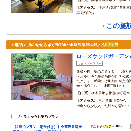
アクセス
神戸淡路鳴門自動車
車で約10分
この施
＜那須＞川のせせらぎがBGMの全室温泉露天風呂付
ヴィラ
ローズウッドガーデン
フォトギャラリー
新緑や桜、鳥のさえずり、ホタル
へと移りゆく那須高原の四季の変
だけます。近隣には那須の観光施
光の拠点としてご利用頂けます。
住所
栃木県那須郡那須町湯本
アクセス
東北道那須ICから、
街道から少し入った静かな森の中
「ヴィラ」を含む宿泊プラン
【2連泊プラン（朝食付き）】全室温泉露天
…風呂付き
ヴィラ
≫ ■Roo…