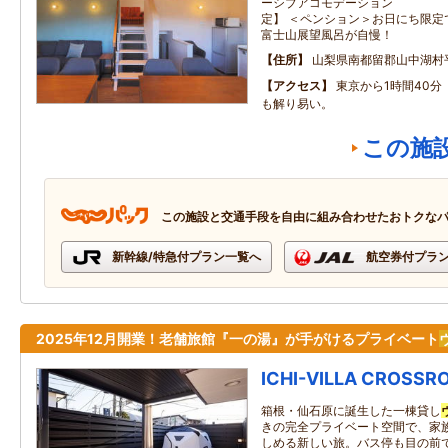
ーシブアコモデーション 
定】 ＜ペンション＞お日にち限定
富士山展望風呂が自慢！
住所
山梨県南都留郡山中湖村平
アクセス
東京から1時間40
も解り易い。
この施
この施設と交通手段を自由に組み合わせたおトクな
新幹線/特急付プラン一覧へ
航空券付プラ
2025年12月開業！老舗旅館『一の湯』が手がけるプライベート
ICHI-VILLA CROSSR
箱根・仙石原に誕生した一棟貸し
きの完全プライベート空間で、家
しめる新しい旅。バス停も目の前