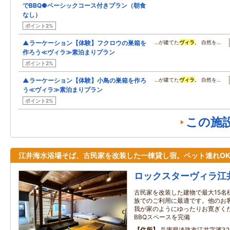
でBBQ●ベーシックコース付きプラン（朝食
なし）
ポイント2%
▲ラーケーション【体験】フクロウの巣箱を
…が建てた
ヴィラ
。 自然を…
作ろう≪ヴィラ≫素泊まりプラン
ポイント2%
▲ラーケーション【体験】小鳥の巣箱を作ろ
…が建てた
ヴィラ
。 自然を…
う≪ヴィラ≫素泊まりプラン
ポイント2%
この施
江井海水浴場そば、古民家を改装した一棟貸し宿。ペット連れO
ロックスターヴィラ江
古民家を改装した建物で最大15名
族でのご利用に最適です。他のお
我が家のようにゆったりお寛ぎく
BBQスペースを完備
住所
兵庫県淡路市江井字濱320