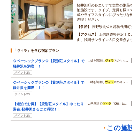
軽井沢町の各エリアで実際の別荘
泊施設です。タイプ、定員も様々
成やライフスタイルにぴったりな
満喫ください。
住所
長野県北佐久郡御代田町
アクセス
上信越道軽井沢ＩＣ
由、浅間サンライン入口交差点よ
「ヴィラ」を含む宿泊プラン
◇ベーシックプラン◇【貸別荘スタイル】で
…材を調達し
ヴィラ
内のキッ…
軽井沢を満喫！！！
ポイント2%
◇ベーシックプラン◇【貸別荘スタイル】で
…材を調達し
ヴィラ
内のキッ…
軽井沢を満喫！！！
ポイント2%
【連泊でお得】【貸別荘スタイル】ゆったり
…平屋建て
ヴィラ
「C棟」は…
滞在♪軽井沢まるごと満喫！！
ポイント2%
この施