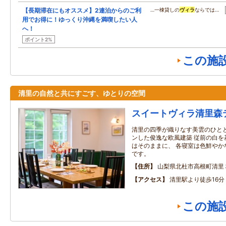
【長期滞在にもオススメ】2連泊からのご利
…一棟貸しの
ヴィラ
ならでは…
用でお得に！ゆっくり沖縄を満喫したい人
へ！
ポイント2%
この施
清里の自然と共にすごす、ゆとりの空間
スイートヴィラ清里森
清里の四季が織りなす美雲のひとと
ンした俊逸な欧風建築 従前の白を
はそのままに、 各寝室は色鮮やか
です。
住所
山梨県北杜市高根町清里
アクセス
清里駅より徒歩16
この施