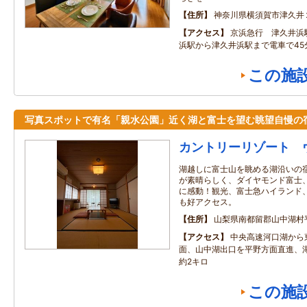
住所
神奈川県横須賀市津久井
アクセス
京浜急行 津久井浜
浜駅から津久井浜駅まで電車で45
この施
写真スポットで有名「親水公園」近く湖と富士を望む眺望自慢の
カントリーリゾート 
湖越しに富士山を眺める湖沿いの
が素晴らしく、ダイヤモンド富士
に感動！観光、富士急ハイランド
も好アクセス。
住所
山梨県南都留郡山中湖村
アクセス
中央高速河口湖から
面、山中湖出口を平野方面直進、
約2キロ
この施