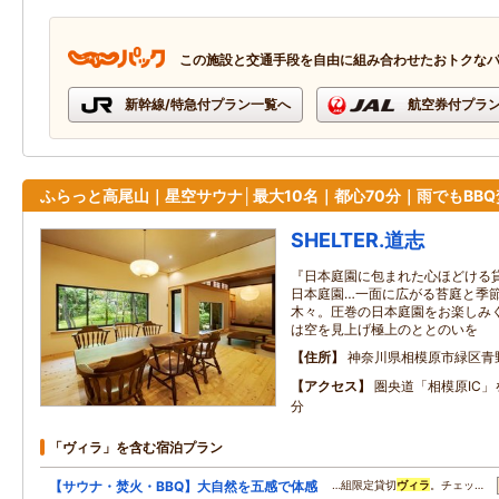
この施設と交通手段を自由に組み合わせたおトクな
新幹線/特急付プラン一覧へ
航空券付プラ
ふらっと高尾山｜星空サウナ│最大10名｜都心70分｜雨でもBBQ
SHELTER.道志
『日本庭園に包まれた心ほどける貸
日本庭園…一面に広がる苔庭と季
木々。圧巻の日本庭園をお楽しみ
は空を見上げ極上のととのいを
住所
神奈川県相模原市緑区青
アクセス
圏央道「相模原IC
分
「ヴィラ」を含む宿泊プラン
【サウナ・焚火・BBQ】大自然を五感で体感
…組限定貸切
ヴィラ
。チェッ…