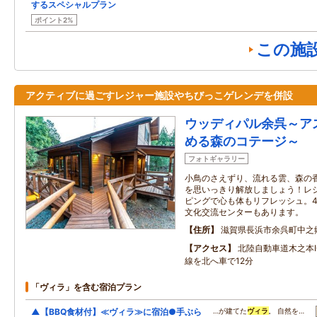
するスペシャルプラン
ポイント2%
この施
アクティブに過ごすレジャー施設やちびっこゲレンデを併設
ウッディパル余呉～ア
める森のコテージ～
フォトギャラリー
小鳥のさえずり、流れる雲、森の
を思いっきり解放しましょう！レ
ピングで心も体もリフレッシュ。
文化交流センターもあります。
住所
滋賀県長浜市余呉町中之
アクセス
北陸自動車道木之本I
線を北へ車で12分
「ヴィラ」を含む宿泊プラン
▲【BBQ食材付】≪ヴィラ≫に宿泊●手ぶら
…が建てた
ヴィラ
。 自然を…