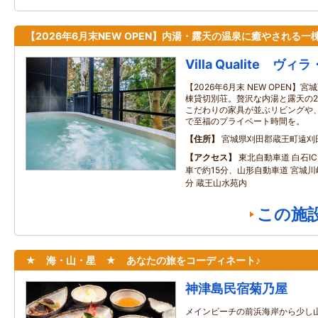
【2026年6月末NEW OPEN】内湯・露天の温泉に癒やされる一
Villa Qualite ヴ
【2026年6月末 NEW OPEN
棟貸切別荘。贅沢な内湯と露天の
こだわりの家具が並ぶリビングや
で至福のプライベート時間を。
住所
宮城県刈田郡蔵王町遠刈田
アクセス
東北自動車道 白石I
車で約15分、山形自動車道 宮城川
分 蔵王山水苑内
この施
★ 海・山・星 ★ あなたの旅をコーディネート♪
神津島民宿菊乃屋
メインビーチの前浜海岸から少し