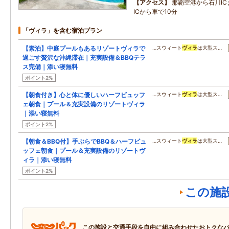
アクセス
那覇空港から石川IC
ICから車で10分
「ヴィラ」を含む宿泊プラン
【素泊】中庭プールもあるリゾートヴィラで
…スウィート
ヴィラ
は大型ス…
過ごす贅沢な沖縄滞在｜充実設備＆BBQテラ
ス完備｜添い寝無料
ポイント2%
【朝食付き】心と体に優しいハーフビュッフ
…スウィート
ヴィラ
は大型ス…
ェ朝食｜プール＆充実設備のリゾートヴィラ
｜添い寝無料
ポイント2%
【朝食＆BBQ付】手ぶらでBBQ＆ハーフビュ
…スウィート
ヴィラ
は大型ス…
ッフェ朝食｜プール＆充実設備のリゾートヴ
ィラ｜添い寝無料
ポイント2%
この施
この施設と交通手段を自由に組み合わせたおトクな