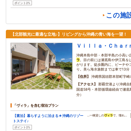
ポイント2%
この施
【北部観光に最適な立地♪】リビングから沖縄の青い海を一望！
Ｖｉｌｌａ・Ｃｈａｒ
沖縄本島中部・本部半島の小高い
ラ
。目の前には瀬底島や伊江島を
がります。徒歩圏内に、ビーチや
り。美ら海水族館までは車で13分
住所
沖縄県国頭郡本部町字崎
アクセス
那覇空港より沖縄自
国道58号・本部循環線経由で瀬底
分）
「ヴィラ」を含む宿泊プラン
【素泊】暮らすように泊まる★沖縄のリゾー
…一棟貸しの
ヴィラ
で、憧れ…
トステイ♪
ポイント2%