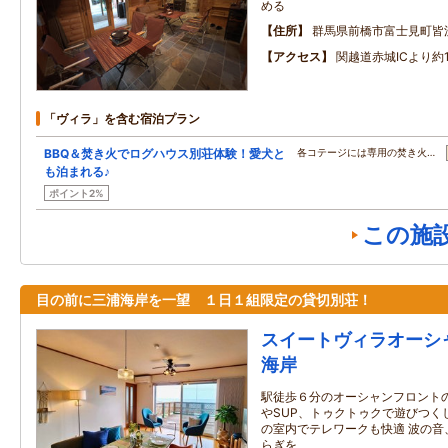
める
住所
群馬県前橋市富士見町皆
アクセス
関越道赤城ICより約1
「ヴィラ」を含む宿泊プラン
BBQ＆焚き火でログハウス別荘体験！愛犬と
各コテージには専用の焚き火…
も泊まれる♪
ポイント2%
この施
目の前に三浦海岸を一望 １日１組限定の貸切別荘！
スイートヴィラオーシ
海岸
駅徒歩６分のオーシャンフロントの
やSUP、トゥクトゥクで遊びつく
の室内でテレワークも快適 波の音
らぎを