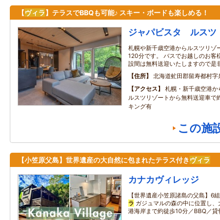
【
ヴィラ
】テラスでBBQも可能♪ スキー・ボードも楽しめる！
ジャパビスタ ルスツ
札幌や新千歳空港からルスツリゾー
120分です。 バスでお越しのお
設間は無料送迎いたしますので是
住所
北海道虻田郡留寿都村字
アクセス
札幌・新千歳空港か
ルスツリゾートから無料送迎車で
キング有
この施
【小笠原父島】世界遺産の大自然に包まれたテラス付き
ヴィラ
カナカヴィレッジ
【世界遺産小笠原諸島の父島】6
ラ
ガジュマルの森の中に位置し、
港海岸まで約徒歩10分／BBQ／貸切テン