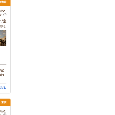
東海岸
税込)
安)
～
/室
用時)
/室
時)
みる
松・東讃
税込)