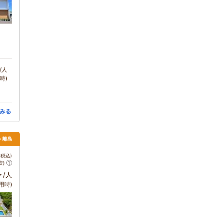
/人
時)
みる
> 離島
税込)
安)
～
/人
用時)