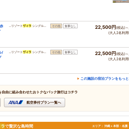
赤
…リゾート
ヴィラ
シングル…
その他
食事なし
22,500円
(税込)～
イ
(大人2名利用
/
…リゾート
ヴィラ
シングル…
その他
食事なし
22,500円
(税込)～
プ
(大人2名利用
この施設の宿泊プランをもっと
を自由に組み合わせたおトクなパック旅行はコチラ
航空券付プラン一覧へ
ィラ
で贅沢な島時間
エリア：
沖縄 > 本部・名護