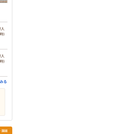
/人
時)
/人
時)
みる
・国頭