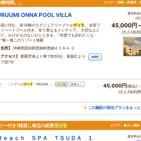
沖縄時間。」
エリア：
沖縄 > 西海岸・
最安料金(
URUUMI ONNA POOL VILLA
(目
45,000円
静寂に佇む、全14棟のラグジュアリープール
ヴィラ
。 全室プ
ライベートプール付き、全て異なるインテリア。 大切な人と
(大人2名利
紡ぐ、かけがえのないひとときを。 “何度でも訪れたくな
る”唯一無二のリゾート体験
住所
沖縄県国頭郡恩納村恩納６１８４‐３
アクセス
那覇空港より車で約55分、屋嘉ICより
MAP
車で役7分
ー
…ープール
ヴィラ
「URUUMI …
その他
食事なし
45,000円
(税込)～
(大人2名利用
この施設の宿泊プランをもっと
グジー付き1棟貸し海辺の絶景
ヴィラ
エリア：
香川 > 高
最安料金(
Ｂｅａｃｈ ＳＰＡ ＴＳＵＤＡ １