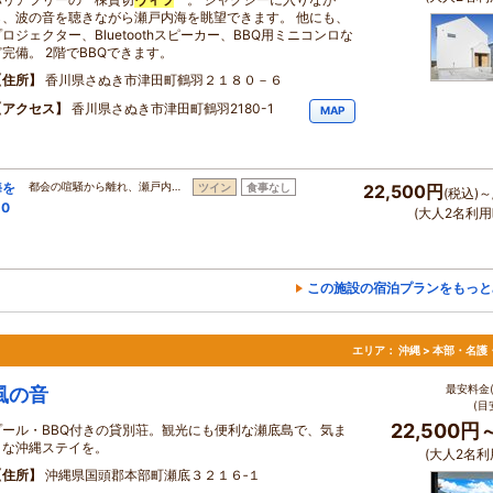
ら、波の音を聴きながら瀬戸内海を眺望できます。 他にも、
プロジェクター、Bluetoothスピーカー、BBQ用ミニコンロな
ど完備。 2階でBBQできます。
住所
香川県さぬき市津田町鶴羽２１８０－６
アクセス
香川県さぬき市津田町鶴羽2180-1
MAP
海を
都会の喧騒から離れ、瀬戸内…
ツイン
食事なし
22,500円
(税込)～
0
(大人2名利用
この施設の宿泊プランをもっと
エリア：
沖縄 > 本部・名護
最安料金(
風の音
(目
22,500円
プール・BBQ付きの貸別荘。観光にも便利な瀬底島で、気ま
まな沖縄ステイを。
(大人2名利
住所
沖縄県国頭郡本部町瀬底３２１６‐１