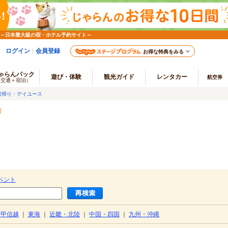
 ～日本最大級の宿・ホテル予約サイト～
ログイン
会員登録
お得な特典をみる
ゃらんパック
遊び・体験
観光ガイド
レンタカー
航空券
（交通＋宿泊）
日帰り・デイユース
ベント
・甲信越
｜
東海
｜
近畿・北陸
｜
中国・四国
｜
九州・沖縄