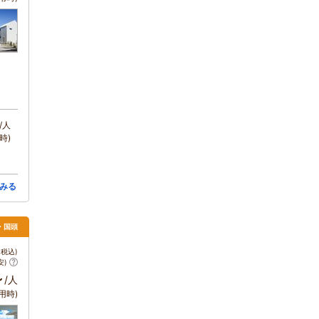
/人
時)
みる
・国頭
税込)
安)
～
/人
用時)