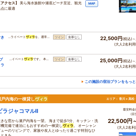
アクセス
美ら海水族館や瀬底ビーチ至近、観光
MAP
拠点に最適
付き
…ライベート
ヴィラ
を、通常…
ツイン
食事なし
22,500円
(税込)～
(大人2名利用
プ
…イベート
ヴィラ
です。 本…
ツイン
食事なし
25,000円
(税込)～
ィラ
(大人2名利用
この施設の宿泊プランをもっと
瀬戸内海の一棟貸し
ヴィラ
エリア：
香川 > 高
最安料金(
ビラジャコマルII
(目
22,500円
大きな窓から瀬戸内海を一望。 海まで徒歩1分、キッチン・洗
濯機完備で連泊にもおすすめの一棟貸し
ヴィラ
。 オーシャン
(大人2名利
ビューのリビングで、家族や友人とゆったり過ごす特別なひ
とときを。