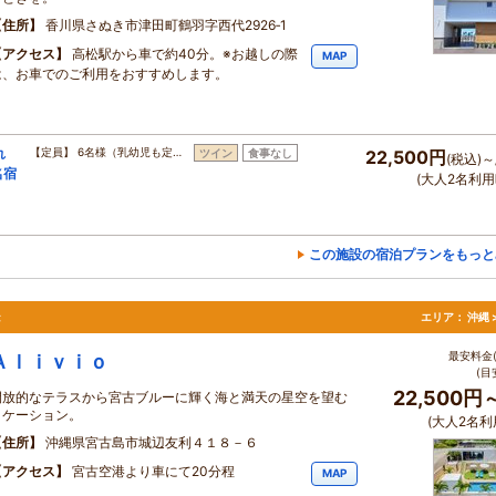
住所
香川県さぬき市津田町鶴羽字西代2926‐1
アクセス
高松駅から車で約40分。※お越しの際
MAP
は、お車でのご利用をおすすめします。
れ
【定員】 6名様（乳幼児も定…
ツイン
食事なし
22,500円
(税込)～
名宿
(大人2名利用
この施設の宿泊プランをもっと
き
エリア：
沖縄 
最安料金(
Ａｌｉｖｉｏ
(目
22,500円
開放的なテラスから宮古ブルーに輝く海と満天の星空を望む
ロケーション。
(大人2名利
住所
沖縄県宮古島市城辺友利４１８－６
アクセス
宮古空港より車にて20分程
MAP