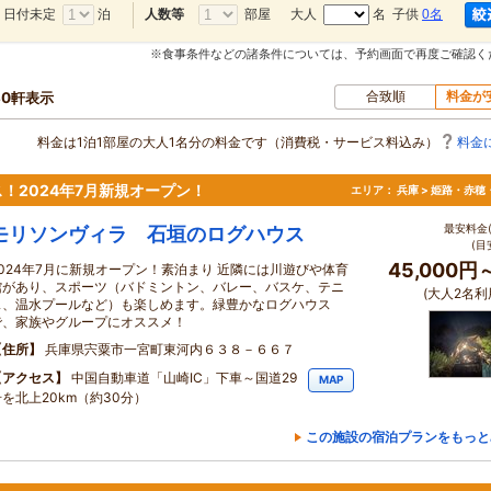
日付未定
泊
部屋
大人
名 子供
0名
人数等
※食事条件などの諸条件については、予約画面で再度ご確認く
合致順
料金が
80軒表示
料金は1泊1部屋の大人1名分の料金です（消費税・サービス料込み）
料金
！2024年7月新規オープン！
エリア：
兵庫 > 姫路・赤穂
最安料金(
モリソンヴィラ 石垣のログハウス
(目
45,000円
2024年7月に新規オープン！素泊まり 近隣には川遊びや体育
館があり、スポーツ（バドミントン、バレー、バスケ、テニ
(大人2名利
ス、温水プールなど）も楽しめます。緑豊かなログハウス
で、家族やグループにオススメ！
住所
兵庫県宍粟市一宮町東河内６３８－６６７
アクセス
中国自動車道「山崎IC」下車～国道29
MAP
号を北上20km（約30分）
この施設の宿泊プランをもっと