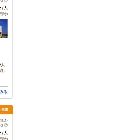
安)
～
/人
用時)
/人
時)
みる
松・東讃
税込)
安)
～
/人
用時)