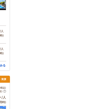
/人
時)
/人
時)
みる
松・東讃
税込)
安)
～
/人
用時)