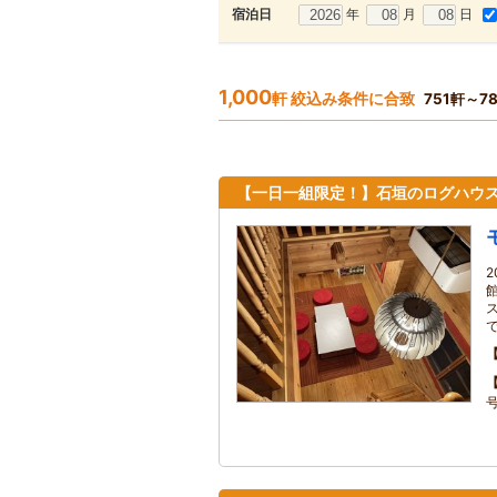
年
月
日
宿泊日
1,000
軒 絞込み条件に合致
751軒～7
【一日一組限定！】石垣のログハウス