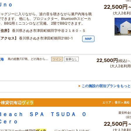
(目
Ｕｎｏ
22,500円
(大人2名利
ジャグジーに入りながら、波の音を聴きながら瀬戸内海を眺
望できます。 他にも、プロジェクター、Bluetoothスピーカ
ー、BBQ用ミニコンロなど完備。 2階でBBQできます。
住所
香川県さぬき市津田町鶴羽字中谷２１８０－５
アクセス
香川県さぬき市津田町鶴羽2180-1
MAP
。海
島の総数727島、どの海から…
ツイン
食事なし
22,500円
(税込)～
(大人2名利用
この施設の宿泊プランをもっと
一棟貸切海辺
ヴィラ
エリア：
香川 > 高
最安料金(
Ｂｅａｃｈ ＳＰＡ ＴＳＵＤＡ ０
(目
Ｃｅｒｏ
22,500円
(大人2名利
バリアフリーの一棟貸切
ヴィラ
。 ジャグジーに入りなが