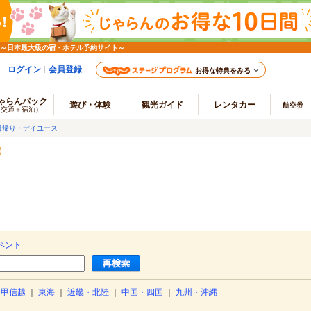
 ～日本最大級の宿・ホテル予約サイト～
ログイン
会員登録
お得な特典をみる
ゃらんパック
遊び・体験
観光ガイド
レンタカー
航空券
（交通＋宿泊）
日帰り・デイユース
ベント
・甲信越
｜
東海
｜
近畿・北陸
｜
中国・四国
｜
九州・沖縄