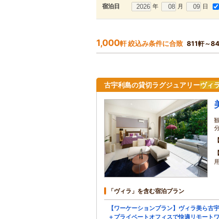
年
月
日
宿泊日
1,000
軒 絞込み条件に合致
811軒～8
古宇利島の貸切ラグジュアリー
ヴィ
「ヴィラ」を含む宿泊プラン
【ワーケーションプラン】ヴィラ美ら古
＋プライベートオフィスで快適リモート