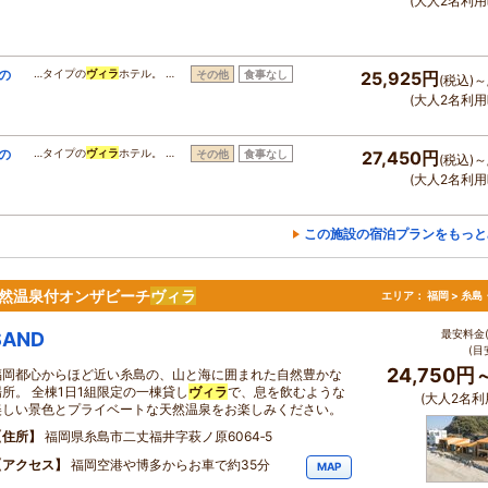
(大人2名利用
の
…タイプの
ヴィラ
ホテル。 …
その他
食事なし
25,925円
(税込)～
(大人2名利用
の
…タイプの
ヴィラ
ホテル。 …
その他
食事なし
27,450円
(税込)～
(大人2名利用
この施設の宿泊プランをもっと
然温泉付オンザビーチ
ヴィラ
エリア：
福岡 > 糸
最安料金(
SAND
(目
24,750円
福岡都心からほど近い糸島の、山と海に囲まれた自然豊かな
場所。 全棟1日1組限定の一棟貸し
ヴィラ
で、息を飲むような
(大人2名利
美しい景色とプライベートな天然温泉をお楽しみください。
住所
福岡県糸島市二丈福井字萩ノ原6064‐5
アクセス
福岡空港や博多からお車で約35分
MAP