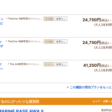
ャン
＊TheOne-E棟専用のベーシッ…
その他
食事なし
24,750円
(税込)～
ザビ
(大人2名利用
ャ
＊TheOne-W棟専用のベーシッ…
その他
食事なし
24,750円
(税込)～
ンザ
(大人2名利用
フ
＊The Air棟専用のベーシッ…
ツイン
食事なし
41,250円
(税込)～
ビー
(大人2名利用
この施設の宿泊プランをもっと
するのにぴったりな貸別荘
エリア：
兵庫 >
最安料金(
MARINE BASE AWAJI