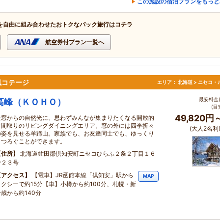
この施設の宿泊プランをもっと
を自由に組み合わせたおトクなパック旅行はコチラ
航空券付プラン一覧へ
風コテージ
エリア：
北海道 > ニセコ・
最安料金(
高峰（ＫＯＨＯ）
(目
49,820円
天窓からの自然光に、思わずみんなが集まりたくなる開放的
な間取りのリビングダイニングエリア。窓の外には四季折々
(大人2名利
の姿を見せる羊蹄山。家族でも、お友達同士でも、ゆっくり
くつろぐことができます。
住所
北海道虻田郡倶知安町ニセコひらふ２条２丁目１６
番２３号
アクセス
【電車】JR函館本線「倶知安」駅から
MAP
タクシーで約15分【車】小樽から約100分、札幌・新
千歳から約140分