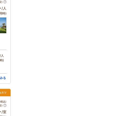
安)
～
/人
用時)
/人
時)
みる
ルスツ
税込)
安)
～
/室