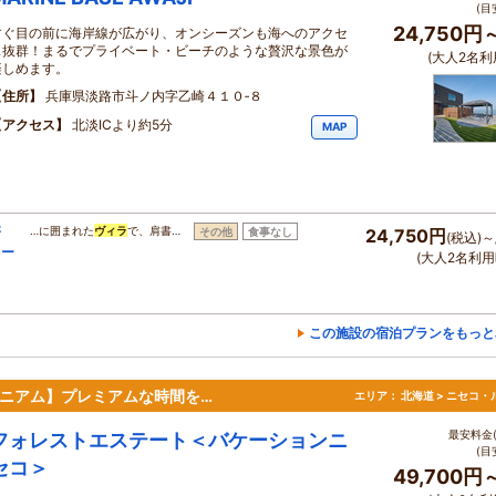
(目
24,750円
すぐ目の前に海岸線が広がり、オンシーズンも海へのアクセ
ス抜群！まるでプライベート・ビーチのような贅沢な景色が
(大人2名利
楽しめます。
住所
兵庫県淡路市斗ノ内字乙崎４１０‐８
アクセス
北淡ICより約5分
MAP
研
…に囲まれた
ヴィラ
で、肩書…
その他
食事なし
24,750円
(税込)～
リー
(大人2名利用
この施設の宿泊プランをもっと
ニアム】プレミアムな時間を…
エリア：
北海道 > ニセコ・
最安料金(
フォレストエステート＜バケーションニ
(目
セコ＞
49,700円