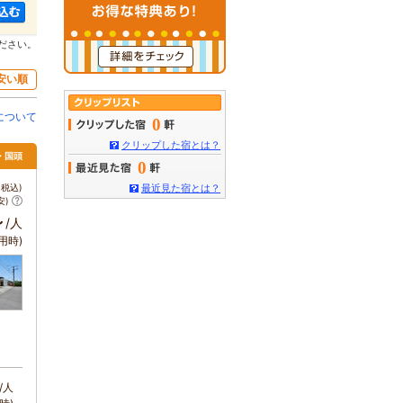
ださい。
安い順
について
0
クリップした宿とは？
・国頭
0
税込)
最近見た宿とは？
安)
～
/人
用時)
/人