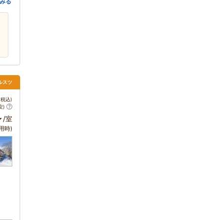
みる
ルスツ
税込)
安)
～
/室
用時)