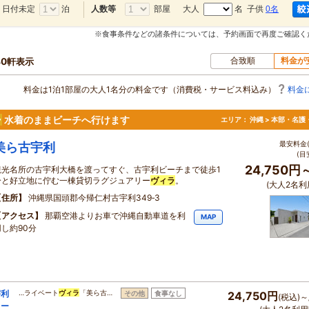
日付未定
泊
部屋
大人
名 子供
0名
人数等
※食事条件などの諸条件については、予約画面で再度ご確認く
合致順
料金が
40軒表示
料金は1泊1部屋の大人1名分の料金です（消費税・サービス料込み）
料金
ラ
水着のままビーチへ行けます
エリア：
沖縄 > 本部・名護
最安料金(
美ら古宇利
(目
24,750円
観光名所の古宇利大橋を渡ってすぐ、古宇利ビーチまで徒歩1
分と好立地に佇む一棟貸切ラグジュアリー
ヴィラ
。
(大人2名利
住所
沖縄県国頭郡今帰仁村古宇利349‐3
アクセス
那覇空港よりお車で沖縄自動車道を利
MAP
用し約90分
宇利
…ライベート
ヴィラ
「美ら古…
その他
食事なし
24,750円
(税込)～
ワー