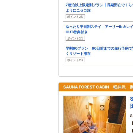
7連泊以上限定割プラン┃長期滞在でくら
ようにニセコ旅
ポイント2%
ゆったり平日割ステイ｜アーリーIN＆レ
OUT特典付き
ポイント2%
早割60プラン｜60日前までの先行予約で
くリゾート滞在
ポイント2%
SAUNA FOREST CABIN 軽井沢
S