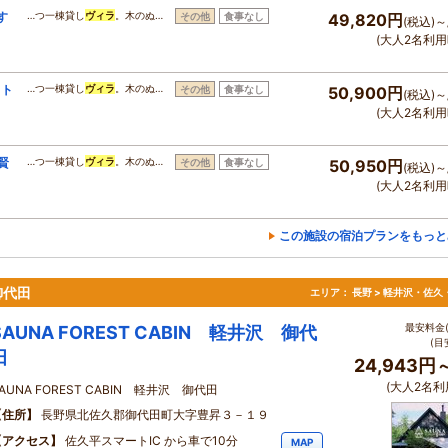
す
…つ一棟貸し
ヴィラ
。木のぬ…
その他
食事なし
49,820円
(税込)～
(大人2名利用
イト
…つ一棟貸し
ヴィラ
。木のぬ…
その他
食事なし
50,900円
(税込)～
(大人2名利用
賢
…つ一棟貸し
ヴィラ
。木のぬ…
その他
食事なし
50,950円
(税込)～
(大人2名利用
この施設の宿泊プランをもっと
 御代田
エリア：
長野 > 軽井沢・佐久
最安料金(
SAUNA FOREST CABIN 軽井沢 御代
(目
田
24,943円
(大人2名利
AUNA FOREST CABIN 軽井沢 御代田
住所
長野県北佐久郡御代田町大字豊昇３－１９
アクセス
佐久平スマートIC から車で10分
MAP