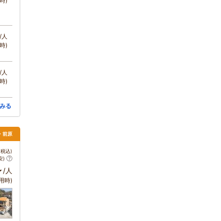
時)
/人
時)
/人
時)
みる
島・前原
税込)
安)
～
/人
用時)