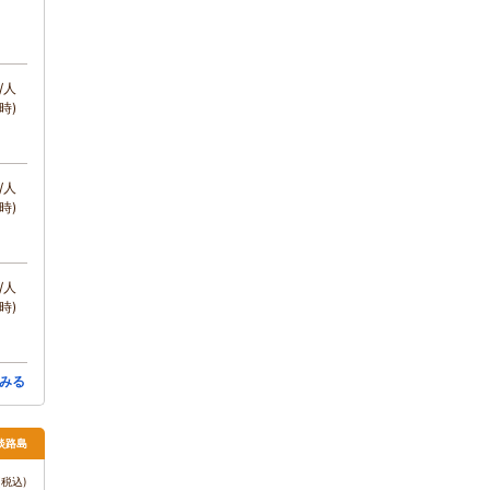
/人
時)
/人
時)
/人
時)
みる
 淡路島
税込)