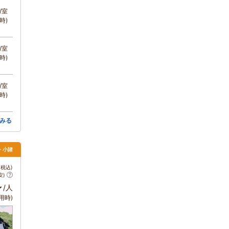
/室
時)
/室
時)
/室
時)
みる
・小諸
税込)
安)
～
/人
用時)