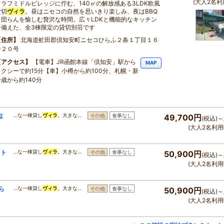
(大人2名利
ヒラフミドルビレッジに佇む、140㎡の解放感ある3LDK欧風
貸切
ヴィラ
。昼はニセコの自然を思いきり楽しみ、夜はBBQ
と団らんを愉しむ贅沢な時間。広々LDKと機能的なキッチン
を備えた、全3棟限定の貸切別荘です
住所
北海道虻田郡倶知安町ニセコひらふ２条１丁目１６
番２０号
アクセス
【電車】JR函館本線「倶知安」駅から
MAP
タクシーで約15分【車】小樽から約100分、札幌・新
千歳から約140分
よ
…な一棟貸し
ヴィラ
。大きな…
その他
食事なし
49,700円
(税込)～
(大人2名利用
イト
…な一棟貸し
ヴィラ
。大きな…
その他
食事なし
50,900円
(税込)～
(大人2名利用
ら
…な一棟貸し
ヴィラ
。大きな…
その他
食事なし
50,900円
(税込)～
(大人2名利用