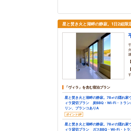
星と焚き火と湖畔の静寂。1日2組限
「ヴィラ」を含む宿泊プラン
星と焚き火と湖畔の静寂。78㎡の隠れ家
ィラ貸切プラン 炭BBQ・Wi-Fi・トラン
リン、ブランコありA
ポイントUP
星と焚き火と湖畔の静寂。78㎡の隠れ家
ィラ貸切プラン ガスBBQ・Wi-Fi・トラ