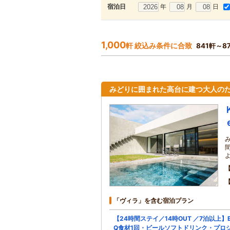
年
月
日
宿泊日
1,000
軒 絞込み条件に合致
841軒～8
みどりに囲まれた高台に建つ大人の
「ヴィラ」を含む宿泊プラン
【24時間ステイ／14時OUT ／7泊以上】
Q食材1回・ビールソフトドリンク・プロ