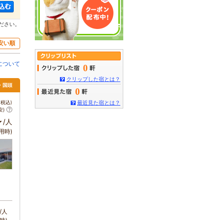
ださい。
安い順
について
0
クリップした宿とは？
・国頭
0
税込)
最近見た宿とは？
安)
～
/人
用時)
/人