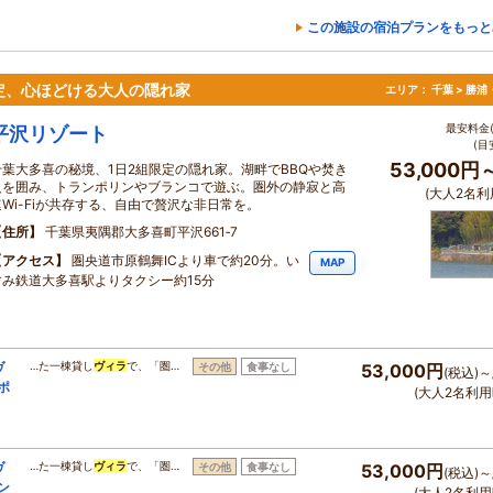
この施設の宿泊プランをもっと
定、心ほどける大人の隠れ家
エリア：
千葉 > 勝
最安料金(
平沢リゾート
(目
53,000円
千葉大多喜の秘境、1日2組限定の隠れ家。湖畔でBBQや焚き
火を囲み、トランポリンやブランコで遊ぶ。圏外の静寂と高
(大人2名利
速Wi-Fiが共存する、自由で贅沢な非日常を。
住所
千葉県夷隅郡大多喜町平沢661‐7
アクセス
圏央道市原鶴舞ICより車で約20分。い
MAP
すみ鉄道大多喜駅よりタクシー約15分
ヴ
…た一棟貸し
ヴィラ
で、「圏…
その他
食事なし
53,000円
(税込)～
ポ
(大人2名利用
ヴ
…た一棟貸し
ヴィラ
で、「圏…
その他
食事なし
53,000円
(税込)～
ン
(大人2名利用