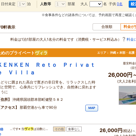
日付未定
泊
部屋
大人
名 子供
0名
人数等
※食事条件などの諸条件については、予約画面で再度ご確認く
合致順
料金が
70軒表示
料金は1泊1部屋の大人1名分の料金です（消費税・サービス料込み）
料金
ためのプライベート
ヴィラ
エリア：
沖縄 > 本部・名護
最安料金(
ＫＥＮＫＥＮ Ｒｅｔｏ Ｐｒｉｖａｔ
(目
ｅ Ｖｉｌｌａ
26,000円
(大人2名利
みどりに囲まれた高台で寛ぎの非日常を。リラックスした時
間と空間で、 心身共にリフレッシュでき、自然体に戻れます
ように
住所
沖縄県国頭郡本部町健堅５８２
アクセス
那覇空港から車で90分
MAP
BB
…です※ 当
ヴィラ
は泊数に…
その他
食事なし
26,000円
(税込)～
ジ