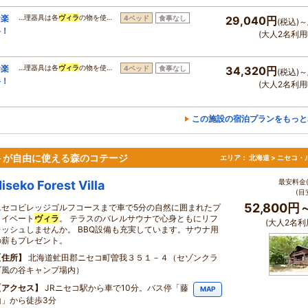
お楽
…理器具は各
ヴィラ
の物を使…
4ベッド
食事なし
29,040円
(税込)～
料！
(大人2名利用
お楽
…理器具は各
ヴィラ
の物を使…
4ベッド
食事なし
34,320円
(税込)～
料！
(大人2名利用
この施設の宿泊プランをもっと
トが自由に使える森のコテージ
エリア：
北海道 > ニセコ・
最安料金(
iseko Forest Villa
(目
52,800円
ニセコビレッジゴルフコースまで車で5分の自然に囲まれたプ
ライベート
ヴィラ
。 テラスのバレルサウナで心身ともにリフ
(大人2名利
レッシュしませんか。 BBQ設備も充実しています。サウナ用
の薪もプレゼント。
住所
北海道虻田郡ニセコ町曽我３５１－４（セゾンクラ
ブ風の谷キャンプ場内）
アクセス
JRニセコ駅から車で10分。バス停「藤
MAP
山」から徒歩3分