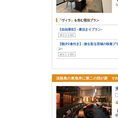
「ヴィラ」を含む宿泊プラン
【自由滞在】-素泊まりプラン-
ポイント2%
【朝夕2食付き】-旅を彩る宮城の味覚プ
ン-
ポイント2%
淡路島の東海岸に第二の我が家 そ
4