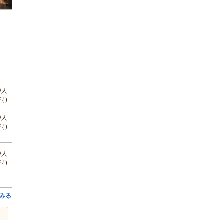
/人
時)
/人
時)
/人
時)
みる