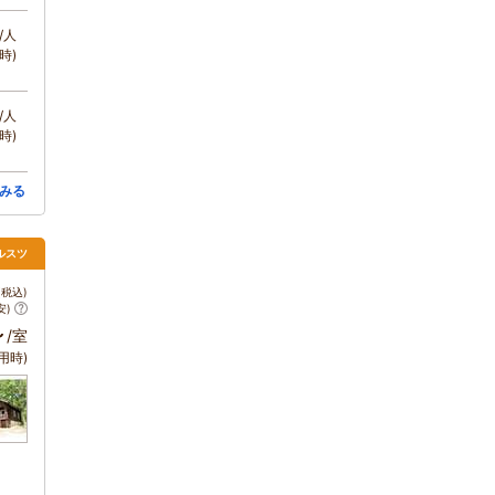
/人
時)
/人
時)
みる
ルスツ
税込)
安)
～
/室
用時)