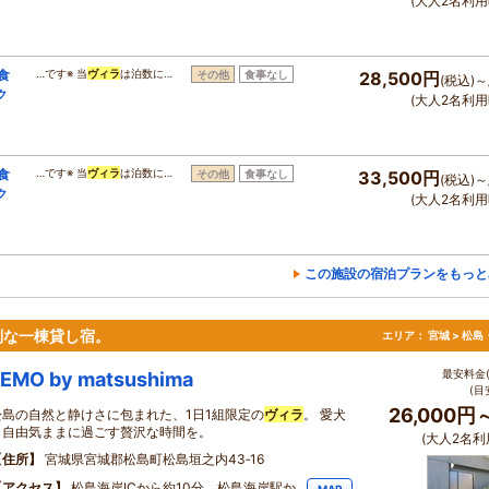
(大人2名利用
食
…です※ 当
ヴィラ
は泊数に…
その他
食事なし
28,500円
(税込)～
ク
(大人2名利用
食
…です※ 当
ヴィラ
は泊数に…
その他
食事なし
33,500円
(税込)～
ク
(大人2名利用
この施設の宿泊プランをもっと
別な一棟貸し宿。
エリア：
宮城 > 松
最安料金(
LEMO by matsushima
(目
26,000円
松島の自然と静けさに包まれた、1日1組限定の
ヴィラ
。 愛犬
と自由気ままに過ごす贅沢な時間を。
(大人2名利
住所
宮城県宮城郡松島町松島垣之内43‐16
アクセス
松島海岸ICから約10分。松島海岸駅か