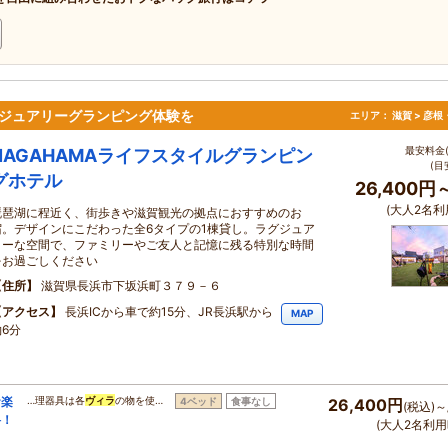
ジュアリーグランピング体験を
エリア：
滋賀 > 彦
最安料金(
NAGAHAMAライフスタイルグランピン
(目
グホテル
26,400円
(大人2名利
琵琶湖に程近く、街歩きや滋賀観光の拠点におすすめのお
宿。デザインにこだわった全6タイプの1棟貸し。ラグジュア
リーな空間で、ファミリーやご友人と記憶に残る特別な時間
をお過ごしください
住所
滋賀県長浜市下坂浜町３７９－６
アクセス
長浜ICから車で約15分、JR長浜駅から
MAP
約6分
お楽
…理器具は各
ヴィラ
の物を使…
4ベッド
食事なし
26,400円
(税込)～
料！
(大人2名利用