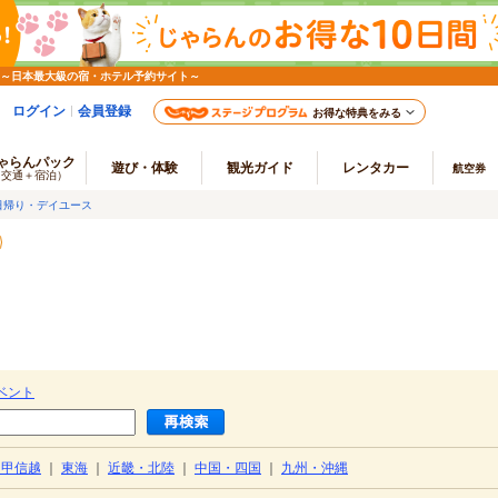
 ～日本最大級の宿・ホテル予約サイト～
ログイン
会員登録
お得な特典をみる
ゃらんパック
遊び・体験
観光ガイド
レンタカー
航空券
（交通＋宿泊）
日帰り・デイユース
ベント
・甲信越
｜
東海
｜
近畿・北陸
｜
中国・四国
｜
九州・沖縄