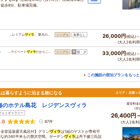
MAP
ら徒歩8分。駐車場完備。
…レミアム
ヴィラ
。 愛犬の…
シングル
食事なし
26,000円
(税込)～
(大人2名利用
ラ
…ライベート
ヴィラ
だからこ…
シングル
朝・夕
33,000円
(税込)～
(大人2名利用
この施設の宿泊プランをもっと
れは暮らすように泊まる旅になる
エリア：
兵庫 >
最安料金(
海のホテル島花 レジデンスヴィラ
(目
フォトギャラリー
26,400円
.6
87件
(大人2名利
【全室温泉露天風呂付】グラン
ヴィラ
は1組のゲストが専有可
能な約360平米もの贅沢空間。ガーデン
ヴィラ
は丹下健三氏設