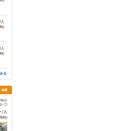
時)
/人
時)
/人
時)
みる
島・塩竈
税込)
安)
～
/人
用時)