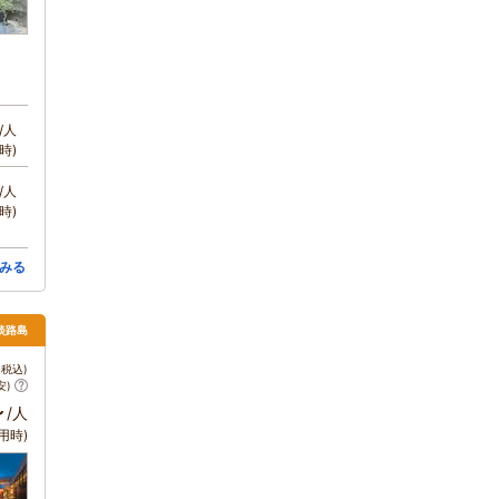
/人
時)
/人
時)
みる
 淡路島
税込)
安)
～
/人
用時)