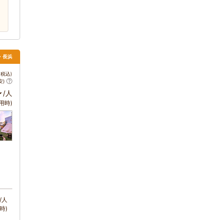
根・長浜
税込)
安)
～
/人
用時)
/人
時)