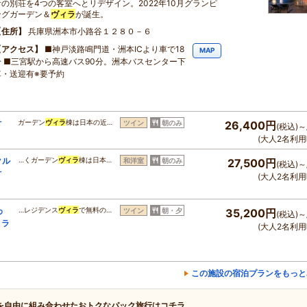
計の別荘を4つの客室へとリデザイン。2022年10月グランピ
ングガーデン＆
ヴィラ
が誕生。
住所
兵庫県洲本市小路谷１２８０－６
アクセス
■神戸淡路鳴門道・洲本ICより車で18
MAP
分 ■三宮駅から高速バス90分。洲本バスセンター下
車・送迎有※要予約
付
ガーデン
ヴィラ
棟は日本の近…
ツイン
朝のみ
26,400円
(税込)～
(大人2名利用
クル
…くガーデン
ヴィラ
棟は日本…
和洋室
朝のみ
27,500円
(税込)～
付
(大人2名利用
わ
…レジデンス
ヴィラ
で無料の…
ツイン
朝・夕
35,200円
(税込)～
ィラ
(大人2名利用
この施設の宿泊プランをもっと
を自由に組み合わせたおトクなパック旅行はコチラ