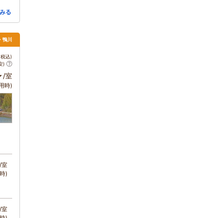
みる
浦・鴨川
税込)
安)
～
/室
用時)
/室
時)
/室
時)