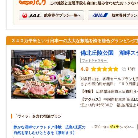
この施設と交通手段を自由に組み合わせたおトクな
航空券付プラン一覧へ
航空券付プラン
３４０万平米という日本一の広大な敷地を誇る総合グランピング
備北丘陵公園 湖畔ス
フォトギャラリー
4.9
13件
対象日には、各種セールプランも充
さまの宿泊料が無料』『６０日前
住所
広島県庄原市三日市町４
アクセス
中国自動車道 庄原I.
江より約1時間30分 福山/尾道よ
「ヴィラ」を含む宿泊プラン
静かな湖畔でアウトドア体験 広島/庄原の
…宿泊できる
ヴィラ
もござい…
自然を楽しむひとときを【素泊まり】