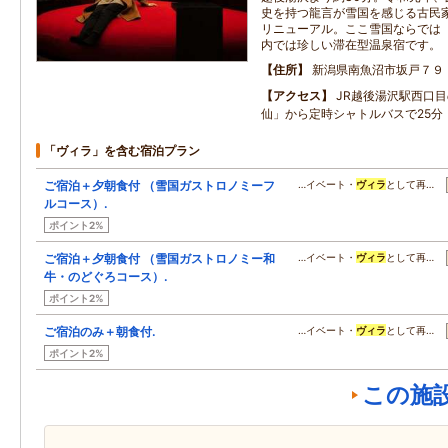
史を持つ龍言が雪国を感じる古民家ホ
リニューアル。ここ雪国ならでは
内では珍しい滞在型温泉宿です。
住所
新潟県南魚沼市坂戸７９
アクセス
JR越後湯沢駅西口目
仙」から定時シャトルバスで25分
「ヴィラ」を含む宿泊プラン
ご宿泊＋夕朝食付 （雪国ガストロノミーフ
…イベート・
ヴィラ
として再…
ルコース）.
ポイント2%
ご宿泊＋夕朝食付 （雪国ガストロノミー和
…イベート・
ヴィラ
として再…
牛・のどぐろコース）.
ポイント2%
ご宿泊のみ＋朝食付.
…イベート・
ヴィラ
として再…
ポイント2%
この施