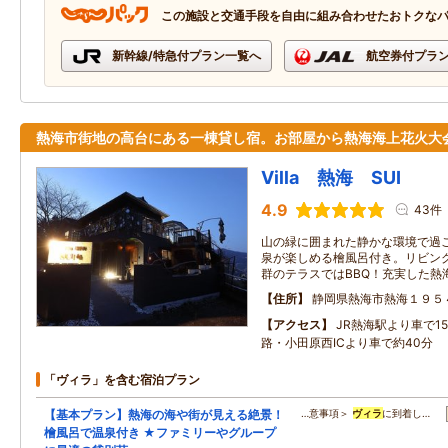
この施設と交通手段を自由に組み合わせたおトクな
新幹線/特急付プラン一覧へ
航空券付プラ
熱海市街地の高台にある一棟貸し宿。お部屋から熱海海上花火大
Villa 熱海 SUI
4.9
43件
山の緑に囲まれた静かな環境で過
泉が楽しめる檜風呂付き。リビン
群のテラスではBBQ！充実した熱
住所
静岡県熱海市熱海１９５
アクセス
JR熱海駅より車で1
路・小田原西ICより車で約40分
「ヴィラ」を含む宿泊プラン
【基本プラン】熱海の海や街が見える絶景！
…意事項＞
ヴィラ
に到着し…
檜風呂で温泉付き ★ファミリーやグループ