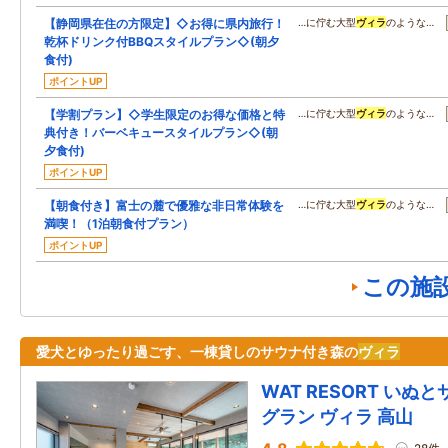
【静岡県在住の方限定】◇お得に県内旅行！
…に佇む大型
ヴィラ
のような…
乾杯ドリンク付BBQスタイルプラン◇(朝夕
食付)
ポイントUP
【学割プラン】◇学生限定のお得な価格と特
…に佇む大型
ヴィラ
のような…
典付き！バーベキュースタイルプラン◇(朝
夕食付)
ポイントUP
【朝食付き】富士の麓で優雅な非日常体験を
…に佇む大型
ヴィラ
のような…
満喫！（1泊朝食付プラン）
ポイントUP
この施
愛犬とゆったり過ごす、一棟貸しのサウナ付き森の
ヴィラ
WAT RESORT いぬと
グラン ヴィラ 高山