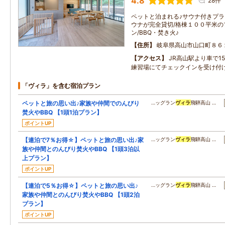
4.8
28件
ペットと泊まれる♪サウナ付きプ
ウナが完全貸切/格棟１００平米の
ン/BBQ・焚き火♪
住所
岐阜県高山市山口町８６
アクセス
JR高山駅より車で1
練習場にてチェックインを受け付
「ヴィラ」を含む宿泊プラン
ペットと旅の思い出♪家族や仲間でのんびり
…ッグラン
ヴィラ
飛騨高山 …
焚火やBBQ 【1頭1泊プラン】
ポイントUP
【連泊で7％お得☆】ペットと旅の思い出♪家
…ッグラン
ヴィラ
飛騨高山 …
族や仲間とのんびり焚火やBBQ 【1頭3泊以
上プラン】
ポイントUP
【連泊で5％お得☆】ペットと旅の思い出♪
…ッグラン
ヴィラ
飛騨高山 …
家族や仲間とのんびり焚火やBBQ 【1頭2泊
プラン】
ポイントUP