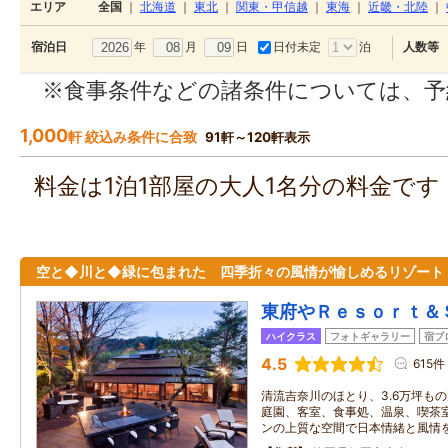
エリア
全国
｜
北海道
｜
東北
｜
関東・甲信越
｜
東海
｜
近畿・北陸
｜
年
月
日
日付未定
泊
宿泊日
人数等
※食事条件などの諸条件については、予
1,000
軒 絞込み条件に合致
91軒～120軒表示
料金は1泊1部屋の大人1名分の料金で
空と◆川と◆緑に包まれた 四季折々の風情が愉しめるリゾート
東府やＲｅｓｏｒｔ＆
ハイクラス
フォトギャラリー
宿ブ
4.5
615件
清流吉奈川のほとり、3.6万坪も
庭園、客室、食事処、温泉、喫茶
ンの上質な空間で日本情緒と風情