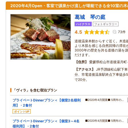
2020年4月Open・客室で源泉かけ流しが堪能できる全10室の
葛城 琴の庭
ハイクラス
フォトギャラリー
4.5
73件
道後温泉本館からすぐ近く。木造
より木肌を感じる自然回帰の滞在
3000年の歴史を誇る道後の湯を
だけます。
住所
愛媛県松山市道後湯月町
アクセス
JR予讃線松山駅下車
分、市電道後温泉駅終点下車徒歩5
で20分。
「ヴィラ」を含む宿泊プラン
プライベートDinnerプラン＜【個室2名様利
■2020年4月開業■ 5周年の…
用】・2食付
ポイントUP
プライベートDinnerプラン＜【個室3～4名
■2020年4月開業■ 5周年の…
様利用】・2食付