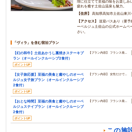
理に仕立てて至福の味をお楽しみ
疲れを癒す土佐山温泉も魅力。
住所
高知県高知市土佐山東川
アクセス
送迎バスあり（要予
ーベルジュ土佐山の公式ホームペ
さい。
「ヴィラ」を含む宿泊プラン
【幻の和牛】土佐あかうし藁焼きステーキプ
【プラン内容】 フランス発…
ラン（オールインクルーシブ2食付）
ポイントUP
【女子旅応援】至福の美食と癒やしのオーベ
【プラン内容】 女性だけで…
ルジュ女子旅プラン（オールインクルーシブ
2食付）
ポイントUP
【おとな時間】至福の美食と癒やしのオーベ
【プラン内容】 フランス発…
ルジュステイプラン（オールインクルーシブ
2食付）
ポイントUP
この施