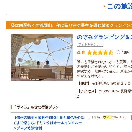
この施
昼は四季折々の浅間山、夜は降り注ぐ星空を望む贅沢グランピン
のぞみグランピング＆
フォトギャラリー
4.6
18件
誰にも干渉されないという贅沢。 
の美味しさを味わい尽くす。 温泉
体験する、軽井沢で遊ぶ。 東京か
の全てを叶える。
住所
長野県佐久市根岸３２０
アクセス
〒385-0062 長野
2
「ヴィラ」を含む宿泊プラン
【信州の味覚☆蓼科牛BBQ】食と景色を心ゆ
…ト10時・
ヴィラ
11時 グラ…
くまで楽しむ♪ドリンクはオールインクルー
シブ★／1泊2食付