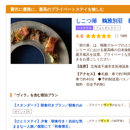
贅沢に優雅に、最高のプライベートステイを愉しむ
しこつ湖 鶴雅別荘 
ハイクラス
フォトギャラリー
4.6
19件
「碧の座」は、鶴雅グループのエ
シリーズにおける最高峰の日本旅館
露天風呂を設置。プライベートな
きをお過ごしください
住所
北海道千歳市支笏湖温泉
アクセス
◆札幌：車で約1時
車で約40分 ◆予約制送迎バス
無料・完全予約制）
「ヴィラ」を含む宿泊プラン
【スタンダード】朝食付きプラン／朝食のみ
…ブスイート
ヴィラ
のおもて…
ポイント2%
【ひとりステイ】夕食・朝食付き！自由な気
…クティブ
ヴィラ
（140平米）
ままな一人旅／個室にて「和食懐石」