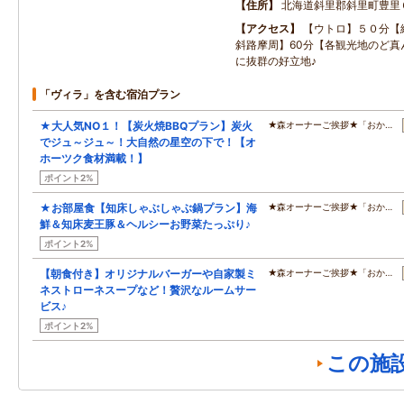
住所
北海道斜里郡斜里町豊里
アクセス
【ウトロ】５０分【
斜路摩周】60分【各観光地のど真
に抜群の好立地♪
「ヴィラ」を含む宿泊プラン
★大人気NO１！【炭火焼BBQプラン】炭火
★森オーナーご挨拶★「おか…
でジュ～ジュ～！大自然の星空の下で！【オ
ホーツク食材満載！】
ポイント2%
★お部屋食【知床しゃぶしゃぶ鍋プラン】海
★森オーナーご挨拶★「おか…
鮮＆知床麦王豚＆ヘルシーお野菜たっぷり♪
ポイント2%
【朝食付き】オリジナルバーガーや自家製ミ
★森オーナーご挨拶★「おか…
ネストローネスープなど！贅沢なルームサー
ビス♪
ポイント2%
この施