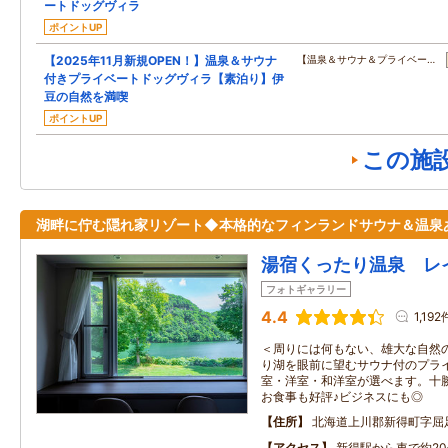
ートドッグヴィラ
ポイントUP
【2025年11月新規OPEN！】温泉＆サウナ
【温泉＆サウナ＆プライベー…
付きプライベートドッグヴィラ【素泊り】伊
豆の自然を満喫
ポイントUP
この施
湖畔に佇む隠れ家リゾート◆本格的なフィンランドサウナ＆温泉
湯宿くったり温泉 レ
フォトギャラリー
4.4
1,192
＜周りには何もない、雄大な自然の
り湖を眼前に望むサウナ付のプラ
室・洋室・和洋室が選べます。十
お食事も好評♪ビジネスにも◎
住所
北海道上川郡新得町字屈
アクセス
新得駅から車で約20