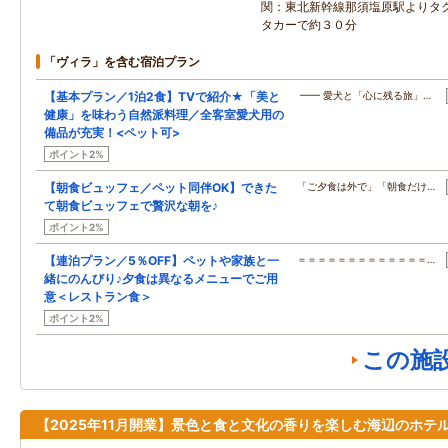
関：東北新幹線那須塩原駅よりタ
タカーで約３０分
「ヴィラ」を含む宿泊プラン
【基本プラン／1泊2食】TVで紹介★「美と
━━ 愛犬と「心に残る旅」…
健康」を味わう自然派料理／全客室愛犬用の
備品が充実！<ペット可>
ポイント2%
【朝食ビュッフェ／ペット同伴OK】できた
「ご夕食は外で」「朝食だけ…
て朝食ビュッフェで贅沢な朝を♪
ポイント2%
【連泊プラン／5％OFF】ペットや家族と一
＝＝＝＝＝＝＝＝＝＝＝＝＝…
緒にのんびり♪夕食は異なるメニューでご用
意＜レストラン食＞
ポイント2%
この施
【2025年11月開業】景色と食と文化の香りを楽しむ海辺のホテ