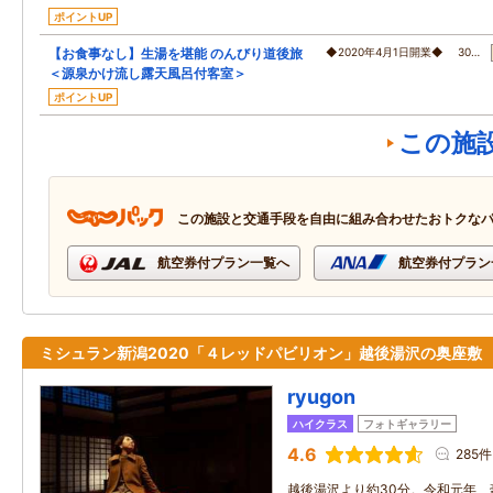
ポイントUP
【お食事なし】生湯を堪能 のんびり道後旅
◆2020年4月1日開業◆ 30…
＜源泉かけ流し露天風呂付客室＞
ポイントUP
この施
この施設と交通手段を自由に組み合わせたおトクな
航空券付プラン一覧へ
航空券付プラン
ミシュラン新潟2020「４レッドパビリオン」越後湯沢の奥座敷
ryugon
ハイクラス
フォトギャラリー
4.6
285件
越後湯沢より約30分。令和元年