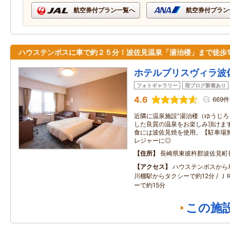
航空券付プラン一覧へ
航空券付プラン
ハウステンボスに車で約２５分！波佐見温泉「湯治楼」まで徒歩
ホテルブリスヴィラ波
フォトギャラリー
宿ブログ新着あり
4.6
669件
近隣に温泉施設”湯治楼（ゆうじろ
した良質の温泉をお楽しみ頂けます。
食には波佐見焼を使用。【駐車場
レジャーに◎
住所
長崎県東彼杵郡波佐見町
アクセス
ハウステンボスから車
川棚駅からタクシーで約12分 / 
ーで約15分
この施