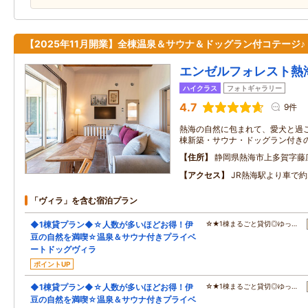
【2025年11月開業】全棟温泉＆サウナ＆ドッグラン付コテージ♪
エンゼルフォレスト熱
ハイクラス
フォトギャラリー
4.7
9件
熱海の自然に包まれて、愛犬と過
棟新築・サウナ・ドッグラン付き
住所
静岡県熱海市上多賀字藤広地
アクセス
JR熱海駅より車で約
「ヴィラ」を含む宿泊プラン
◆1棟貸プラン◆☆人数が多いほどお得！伊
☆★1棟まるごと貸切◎ゆっ…
豆の自然を満喫☆温泉＆サウナ付きプライベ
ートドッグヴィラ
ポイントUP
◆1棟貸プラン◆☆人数が多いほどお得！伊
☆★1棟まるごと貸切◎ゆっ…
豆の自然を満喫☆温泉＆サウナ付きプライベ