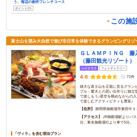
う、海辺の創作フレンチコース
ポイント2%
この施
富士山を望み大自然で遊び非日常を体験できるグランピングリゾ
ＧＬＡＭＰＩＮＧ 藤
（藤田観光リゾート）
ハイクラス
フォトギャラリー
4.6
72件
雄大な富士山を正面に見るグラン
プル・愛犬との思い出作りに独立
で楽しもう♪星空を眺めながらの入
で楽しむアクティビティも豊富♪
住所
静岡県御殿場市東田中３
アクセス
JR御殿場駅よりバス
分。東名御殿場ICより車で5分。
「ヴィラ」を含む宿泊プラン