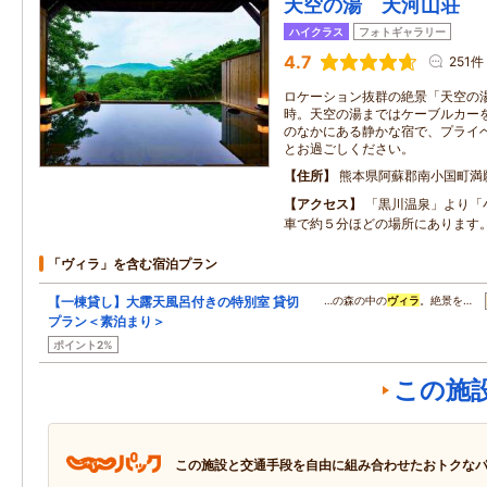
天空の湯 天河山荘
ハイクラス
フォトギャラリー
4.7
251件
ロケーション抜群の絶景「天空の
時。天空の湯まではケーブルカー
のなかにある静かな宿で、プライ
とお過ごしください。
住所
熊本県阿蘇郡南小国町満
アクセス
「黒川温泉」より「
車で約５分ほどの場所にあります
「ヴィラ」を含む宿泊プラン
【一棟貸し】大露天風呂付きの特別室 貸切
…の森の中の
ヴィラ
。絶景を…
プラン＜素泊まり＞
ポイント2%
この施
この施設と交通手段を自由に組み合わせたおトクな