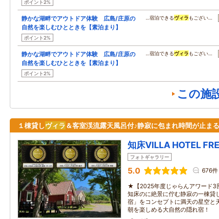
ポイント2%
静かな湖畔でアウトドア体験 広島/庄原の
…宿泊できる
ヴィラ
もござい…
自然を楽しむひとときを【素泊まり】
ポイント2%
静かな湖畔でアウトドア体験 広島/庄原の
…宿泊できる
ヴィラ
もござい…
自然を楽しむひとときを【素泊まり】
ポイント2%
この施
１棟貸し
ヴィラ
＆客室渓流露天風呂付♪静寂に包まれ時間が止ま
知床VILLA HOTEL FR
フォトギャラリー
5.0
676件
★【2025年度じゃらんアワード
知床のに絶景に佇む静寂の一棟貸
宿」をコンセプトに満天の星空と
朝を楽しめる大自然の隠れ宿！