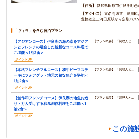
住所
愛知県田原市伊良湖町恋
アクセス
東名高速道 豊川I
豊橋鉄道三河田原駅から定期バス
「ヴィラ」を含む宿泊プラン
【アジアンコース】伊良湖の海の幸をアジア
【プラン概要】 「調理人と…
ンとフレンチの融合した斬新なコース料理で
ご堪能＜1泊2食＞
ポイントUP
【本格フレンチフルコース】和牛ビーフステ
【プラン概要】 「調理人と…
ーキにフォアグラ・地元の旬な魚介を堪能＜
1泊2食＞
ポイントUP
【創作和フレンチコース】伊良湖の地魚お造
【プラン概要】 「調理人と…
り・万人受けする和風創作料理をご堪能＜1
泊2食＞
ポイントUP
この施