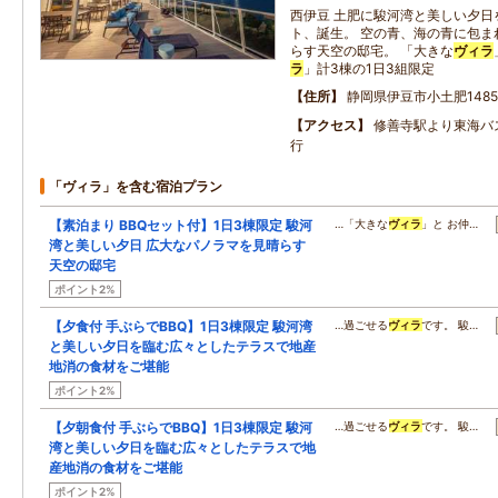
西伊豆 土肥に駿河湾と美しい夕日
ト、誕生。 空の青、海の青に包ま
らす天空の邸宅。 「大きな
ヴィラ
ラ
」計3棟の1日3組限定
住所
静岡県伊豆市小土肥1485
アクセス
修善寺駅より東海バ
行
「ヴィラ」を含む宿泊プラン
【素泊まり BBQセット付】1日3棟限定 駿河
…「大きな
ヴィラ
」と お仲…
湾と美しい夕日 広大なパノラマを見晴らす
天空の邸宅
ポイント2%
【夕食付 手ぶらでBBQ】1日3棟限定 駿河湾
…過ごせる
ヴィラ
です。 駿…
と美しい夕日を臨む広々としたテラスで地産
地消の食材をご堪能
ポイント2%
【夕朝食付 手ぶらでBBQ】1日3棟限定 駿河
…過ごせる
ヴィラ
です。 駿…
湾と美しい夕日を臨む広々としたテラスで地
産地消の食材をご堪能
ポイント2%