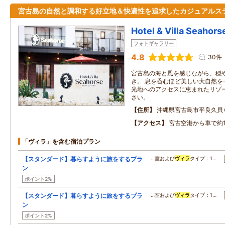
宮古島の自然と調和する好立地＆快適性を追求したカジュアルス
Hotel & Villa Seaho
フォトギャラリー
4.8
30件
宮古島の海と風を感じながら、穏
き。 息を呑むほど美しい大自然を
光地へのアクセスに恵まれたリゾ
さい。
住所
沖縄県宮古島市平良久貝
アクセス
宮古空港から車で約1
「ヴィラ」を含む宿泊プラン
【スタンダード】暮らすように旅をするプラ
…室および
ヴィラ
タイプ：1…
ン
ポイント2%
【スタンダード】暮らすように旅をするプラ
…室および
ヴィラ
タイプ：1…
ン
ポイント2%