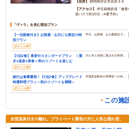
住所
静岡県伊豆市吉奈９８
アクセス
伊豆箱根鉄道「修善
迎バスで約20分（※要予約）
「ヴィラ」を含む宿泊プラン
【一泊朝食付き】お部屋・お日にち限定の特
平日、お部屋、お人数限定で…
別プラン
ポイントUP
【1泊2食】東府やスタンダードプラン ＜寛
川と木と自然に恵まれ日本情…
ぎ×温泉×美食＞和のリゾートを楽しむ
ポイントUP
旅行は食事重視！【1泊2食】アップグレード
市場直送鮮魚や四季折々の伊…
特選料理プラン～和のリゾートを満喫～
ポイントUP
この施
全室温泉付きの離れ。プライベート重視の方に人気な隠れ宿。