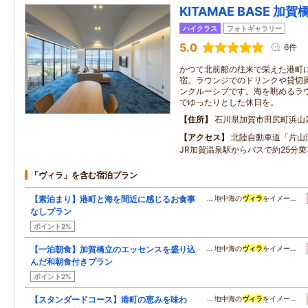
KITAMAE BASE 加賀
ハイクラス
フォトギャラリー
5.0
6件
かつて北前船の往来で栄えた港町
宿。ラウンジでのドリンクや貸切
ンクルーシブです。海を眺めるラ
でゆったりとした休日を。
住所
石川県加賀市田尻町浜山2
アクセス
北陸自動車道「片山津
JR加賀温泉駅からバスで約25分乗
「ヴィラ」を含む宿泊プラン
【素泊まり】港町と海を間近に感じるお食事
… 地中海の
ヴィラ
をイメー…
なしプラン
ポイント2%
【一泊朝食】加賀橋立のエッセンスを盛り込
… 地中海の
ヴィラ
をイメー…
んだ和朝食付きプラン
ポイント2%
【スタンダードコース】港町の恵みを味わ
… 地中海の
ヴィラ
をイメー…