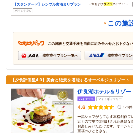
【スタンダード】シンプル素泊まりプラン
…室および
ヴィラ
タイプ：1…
ポイント2%
この施
この施設と交通手段を自由に組み合わせたおトクな
航空券付プラン一覧へ
航空券付プラン
【夕食評価星4.9】美食と絶景を堪能するオーベルジュリゾート
伊良湖ホテル＆リゾー
ハイクラス
フォトギャラリー
4.6
176件
一流シェフがもてなす本格創作フ
近くの市場で水揚げされた新鮮な
お楽しみいただけます。オーシャ
至福のひとときを。