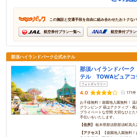
この施設と交通手段を自由に組み合わせたおトクな
航空券付プラン一覧へ
航空券付プラン
那須ハイランドパーク公式ホテル
那須ハイランドパーク
テル TOWAピュアコ
フォトギャラリー
4.0
171件
お子様無料！遊園地入園無料！ 温
グランピング 昼はアクティブ・夜
プライベートな空間 大切なひとた
手伝いをいたします。
住所
栃木県那須郡那須町高久乙
アクセス
【遊園地入園無料！