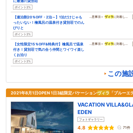
に最適の貸別荘
ポイント2%
【連泊割20％OFF・2泊～】1泊だけじゃも
…意事項＞
ヴィラ
に到着し…
ったいない！檜風呂の温泉付き貸別荘でのん
びりと
ポイント2%
【女性限定15％OFF&特典付】檜風呂で温泉
…意事項＞
ヴィラ
に到着し…
付き！貸別荘で気の合う仲間とワイワイ楽し
くお泊り
ポイント2%
この施
2021年8月1日OPEN 1日3組限定バケーション
ヴィラ
「ブルーエ
VACATION VILLA&GL
EDEN
フォトギャラリー
4.8
71件