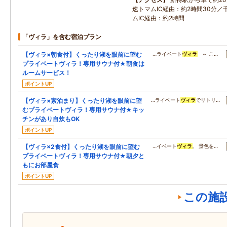
速トマムIC経由：約2時間30分／
ムIC経由：約2時間
「ヴィラ」を含む宿泊プラン
【ヴィラ×朝食付】くったり湖を眼前に望む
…ライベート
ヴィラ
～ こ…
プライベートヴィラ！専用サウナ付★朝食は
ルームサービス！
ポイントUP
【ヴィラ×素泊まり】くったり湖を眼前に望
…ライベート
ヴィラ
でリトリ…
むプライベートヴィラ！専用サウナ付★キッ
チンがあり自炊もOK
ポイントUP
【ヴィラ×2食付】くったり湖を眼前に望む
…イベート
ヴィラ
。 景色を…
プライベートヴィラ！専用サウナ付★朝夕と
もにお部屋食
ポイントUP
この施