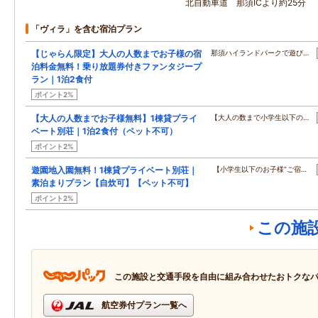
北自動車道 那須ICより約25分
「ヴィラ」を含む宿泊プラン
【じゃらん限定】大人の人数までお子様の宿
那須ハイランドパークで遊び…
泊料金無料！乗り放題券付きファンタジープ
ラン｜1泊2食付
ポイント2%
【大人の人数までお子様無料】1棟貸プライ
【大人の数まで小学生以下の…
ベート別荘｜1泊2食付（ペット不可）
ポイント2%
遊園地入園無料！1棟貸プライベート別荘｜
【小学生以下のお子様”ご宿…
素泊まりプラン【自炊可】【ペット不可】
ポイント2%
この施
この施設と交通手段を自由に組み合わせたおトクな
航空券付プラン一覧へ