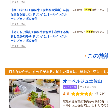
ポイント2%
【極上味わい☆蓼科牛＋信州料理満喫】至福
…ト10時・
ヴィラ
11時 グラ…
な美食を愉しむ♪ドリンクはオールインクル
ーシブ★／1泊2食付
ポイント2%
【ぬくもり満点☆蓼科牛すき焼】心温まる美
…ト10:00・
ヴィラ
11:00 グ…
食と自然の調和♪ドリンクはオールインクル
ーシブ★／1泊2食付
ポイント2%
この施
何もないから、すべてがある。忙しい毎日に、極上の「空白」を
オーベルジュ土佐山
ハイクラス
フォトギャラリー
4.6
28件
喧騒を逃れ高知市内から約30分
ベルジュ土佐山では、とれたての