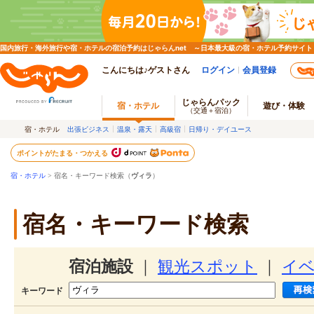
国内旅行・海外旅行や宿・ホテルの宿泊予約はじゃらんnet ～日本最大級の宿・ホテル予約サイト
こんにちは♪ゲストさん
ログイン
会員登録
じゃらんパック
宿・ホテル
遊び・体験
（交通＋宿泊）
宿・ホテル
出張ビジネス
温泉・露天
高級宿
日帰り・デイユース
ポイントがたまる・つかえる
宿・ホテル
> 宿名・キーワード検索（
ヴィラ
）
宿名・キーワード検索
宿泊施設
｜
観光スポット
｜
イ
キーワード