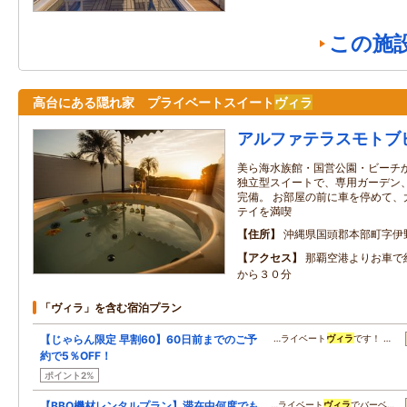
この施
高台にある隠れ家 プライベートスイート
ヴィラ
アルファテラスモトブ
美ら海水族館・国営公園・ビーチか
独立型スイートで、専用ガーデン
完備。 お部屋の前に車を停めて、
テイを満喫
住所
沖縄県国頭郡本部町字伊
アクセス
那覇空港よりお車で
から３０分
「ヴィラ」を含む宿泊プラン
【じゃらん限定 早割60】60日前までのご予
…ライベート
ヴィラ
です！ …
約で5％OFF！
ポイント2%
【BBQ機材レンタルプラン】滞在中何度でも
…ライベート
ヴィラ
でバーベ…