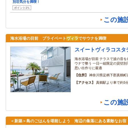
別荘気分を満喫！
ポイント2%
この施
海水浴場の目前 プライベート
ヴィラ
でサウナを満喫
スイートヴィラコスタ
海水浴場が目前 テラスで波の音を
ウナで整う 一日一組限定の貸切別
思い出作りに最適
住所
神奈川県足柄下郡真鶴町
アクセス
真鶴駅より車で約5
この施
＜新築＞島のごはんを堪能しよう 海辺の集落にある素敵なお宿