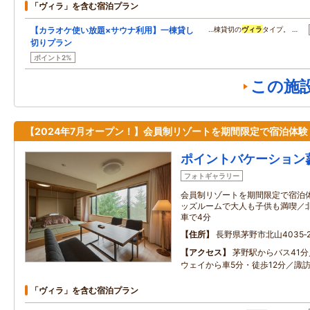
「ヴィラ」を含む宿泊プラン
【カラオケ使い放題×サウナ利用】一棟貸し
…棟貸切の
ヴィラ
タイプ。 …
切りプラン
ポイント2%
この施
【2024年7月オープン！】会員制リゾートを期間限定で宿泊体験
ポイントバケーション
フォトギャラリー
会員制リゾートを期間限定で宿泊
ッズルームで大人も子供も満喫／
車で4分
住所
長野県茅野市北山4035‐2
アクセス
茅野駅からバス41
ウェイから車5分・徒歩12分／諏訪
「ヴィラ」を含む宿泊プラン