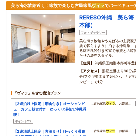
美ら海水族館近く！家族で楽しむ古民家風
ヴィラ
でバーベキュー
RERESO沖縄 美ら
本部）
フォトギャラリー
美ら海水族館ややんばるの主要観
族で暮らすように泊まる沖縄旅。 
る露天風呂付き客室で家族との時
たりの滞在スタイル。
住所
沖縄県国頭郡本部町字豊
アクセス
那覇空港より90分/
分/フクギ並木まで5分/ハナサキマ
ンビニまで1分
「ヴィラ」を含む宿泊プラン
【2連泊以上限定｜朝食付き】オーシャンビ
…古民家風
ヴィラ
。 お部屋…
ューカフェ朝食付き！ゆっくり滞在で沖縄満
喫！
ポイント2%
【2連泊以上限定｜素泊まり】ゆっくり滞在
…古民家風
ヴィラ
。 お部屋…