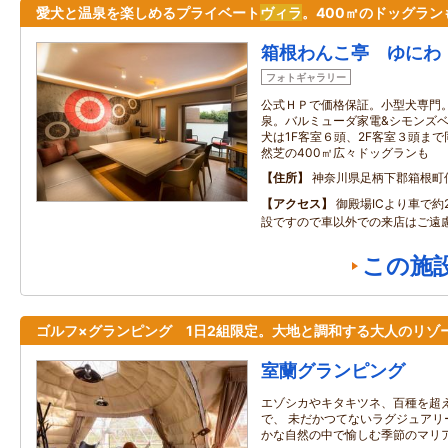
愛犬と温泉を楽しめるプライベート
ヴィラ
。400㎡のドッグラン
箱根わんこ亭 ゆにわ
フォトギャラリー
公式ＨＰで価格保証。小型犬専門
泉。バルミューダ家電&シモンズ
犬は1F客室６頭、2F客室３頭ま
然芝の400㎡広々ドッグランも
住所
神奈川県足柄下郡箱根町
アクセス
御殿場ICより車で約
設ですので車以外での来店はご遠
この施
ゴルフ×グランピング 1日2組限定。大地と調和する大人のリゾ
室蘭グランピング
エゾシカやキタキツネ、百種を超
で、 未だかつてないラグジュアリ
かな自然の中で愉しむ季節のマリ