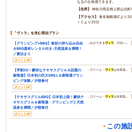
なるのを体感できます。
住所
神奈川県足柄上郡山北町
アクセス
東名御殿場ICより3
ＩＣより30分
「ヴィラ」を含む宿泊プラン
【グランピング×BBQ】食材の持ち込み自由
…れができる
ヴィラ
、川沿い…
＆BBQ器材レンタル付き♪天然温泉を満喫！
／素泊まり
ポイントUP
【早割30！豪快なテキサスグリル＆話題の
…◎ドーム・
ヴィラ
は全室温…
麻辣湯】日本初の巨大GRILL＆麻辣湯グラン
ピング体験／夕朝食付
ポイントUP
【テキサスグリルBBQ】日本初上陸！豪快テ
…◎ドーム・
ヴィラ
は全室温…
キサスグリル＆麻辣湯・グランピングと天然
温泉を満喫／夕朝食付
ポイントUP
この施