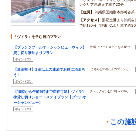
ングリア沖縄まで車で20分
住所
沖縄県国頭郡本部町谷茶
アクセス
那覇空港より沖縄自
で約120分（許田I.C.より車で約3
「ヴィラ」を含む宿泊プラン
【プランジプールオーシャンビューヴィラ】
沖縄リゾートステイを堪能で…
貸し切り素泊まりプラン
ポイント2%
【連泊割り】2泊以上の連泊でお得に泊まろ
こちらは2泊以上のプランと…
う！
ポイント2%
【18時から午前9時まで滞在可能】ヴィラ1
チェックインは18時～21時、…
棟貸し切りショートステイプラン【プールオ
ーシャンビュー】
ポイント2%
この施