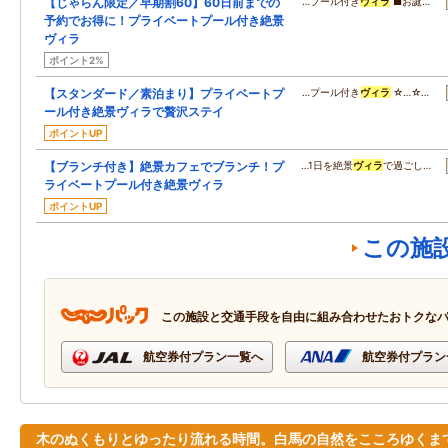
【じゃらん限定／早期割60】60日前までの
…プール付き
ヴィラ
■お誕…
予約でお得に！プライベートプール付き絶景
ヴィラ
ポイント2%
【スタンダード／素泊まり】プライベートプ
…プール付き
ヴィラ
☆…☆…
ール付き絶景ヴィラで贅沢ステイ
ポイントUP
【ブランチ付き】絶景カフェでブランチ！プ
…1日を絶景
ヴィラ
で過ごし…
ライベートプール付き絶景ヴィラ
ポイントUP
この施
この施設と交通手段を自由に組み合わせたおトクな
航空券付プラン一覧へ
航空券付プラン
木のぬくもりとゆったり流れる時間。白馬の自然をこころゆくま