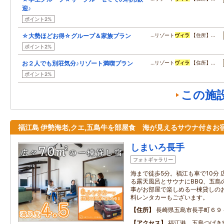
迎♪
ポイント2%
☆大勢ほどお得☆グループ＆家族プラン
…リゾート
ヴィラ
【住所】…
ポイント2%
お２人でも別荘気分♪リゾート満喫プラン
…リゾート
ヴィラ
【住所】…
ポイント2%
この施
福江島 伊勢海老,クエ,五島牛を部屋食 海が見えるサウナ付きお
しまいろ長手
フォトギャラリー
海まで徒歩5分。福江も車で10分
る露天風呂とサウナにBBQ、五島
事がお部屋で楽しめる一棟貸しのお
料レンタカーもございます。
住所
長崎県五島市長手町６９
アクセス
福江港、五島つばき