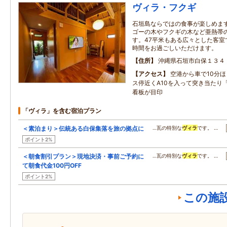
ヴィラ・フクギ
石垣島ならではの食事が楽しめま
ゴーの木やフクギの木など亜熱帯
す。47平米もある広々とした客室
時間をお過ごしいただけます。
住所
沖縄県石垣市白保１３４
アクセス
空港から車で10分
ス停近くA10を入って突き当たり
看板が目印
「ヴィラ」を含む宿泊プラン
＜素泊まり＞伝統ある白保集落を旅の拠点に
…瓦の特別な
ヴィラ
です。 …
ポイント2%
＜朝食割引プラン＞現地決済・事前ご予約に
…瓦の特別な
ヴィラ
です。 …
て朝食代金100円OFF
ポイント2%
この施