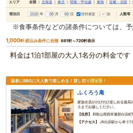
エリア
全国
｜
北海道
｜
東北
｜
関東・甲信越
｜
東海
｜
近畿・北陸
｜
年
月
日
日付未定
泊
宿泊日
人数等
※食事条件などの諸条件については、予
1,000
軒 絞込み条件に合致
691軒～720軒表示
料金は1泊1部屋の大人1名分の料金で
温泉にBBQに大人数で楽しめる！貸し切り
ヴィラ
！
ふくろう庵
家族全員がのびのび楽しめる最高
さまでお越しください。
住所
和歌山県西牟婁郡白浜町
アクセス
JR白浜駅から車で7