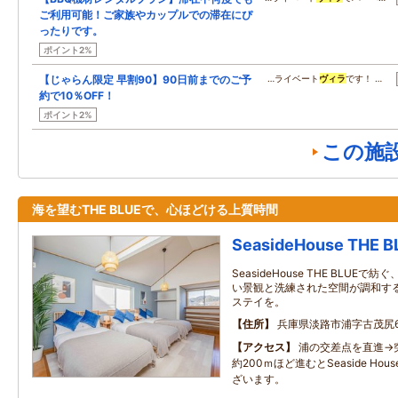
ご利用可能！ご家族やカップルでの滞在にぴ
ったりです。
ポイント2%
【じゃらん限定 早割90】90日前までのご予
…ライベート
ヴィラ
です！ …
約で10％OFF！
ポイント2%
この施
海を望むTHE BLUEで、心ほどける上質時間
SeasideHouse THE B
SeasideHouse THE BLU
い景観と洗練された空間が調和す
ステイを。
住所
兵庫県淡路市浦字古茂尻68
アクセス
浦の交差点を直進→
約200ｍほど進むとSeaside House
ざいます。