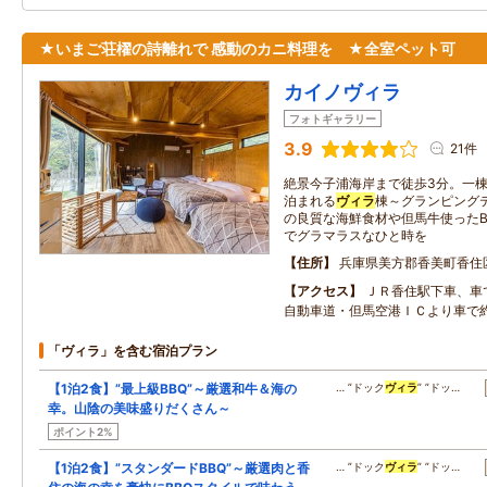
★いまご荘櫂の詩離れで 感動のカニ料理を ★全室ペット可
カイノヴィラ
フォトギャラリー
3.9
21件
絶景今子浦海岸まで徒歩3分。一
泊まれる
ヴィラ
棟～グランピングテ
の良質な海鮮食材や但馬牛使ったB
でグラマラスなひと時を
住所
兵庫県美方郡香美町香住
アクセス
ＪＲ香住駅下車、車
自動車道・但馬空港ＩＣより車で約
「ヴィラ」を含む宿泊プラン
【1泊2食】”最上級BBQ”～厳選和牛＆海の
… ”ドック
ヴィラ
” ”ドッ…
幸。山陰の美味盛りだくさん～
ポイント2%
【1泊2食】”スタンダードBBQ”～厳選肉と香
… ”ドック
ヴィラ
” ”ドッ…