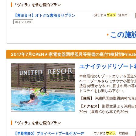
「ヴィラ」を含む宿泊プラン
【素泊まり】オトクな素泊まりプラン
…貸し切り
ヴィラ
!! 浦県民…
ポイント2%
この施
2017年7月OPEN★家電食器調理器具等完備の庭付1棟貸切PrivateV
ユナイテッドリゾート
本島屈指のリゾートエリア＆国道5
ベートプールさらにサウナ小屋付
放題 緑豊かな木々に囲まれ島の暮
トステイをお楽しみ下さい。
住所
沖縄県国頭郡恩納村名嘉
アクセス
那覇空港より沖縄自
70分（屋嘉ICから車で約20分
「ヴィラ」を含む宿泊プラン
【早期割90】プライベートプール付ガーデ
…ウナ付き
ヴィラ
。 総面積…