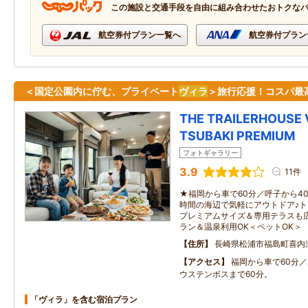
この施設と交通手段を自由に組み合わせたおトクな
航空券付プラン一覧へ
航空券付プラン
＜国定公園内に佇む、プライベート
ヴィラ
＞旅行応援！コスパ最
THE TRAILERHOUSE 
TSUBAKI PREMIUM
フォトギャラリー
3.9
11件
★福岡から車で60分／呼子から4
時間の海辺で気軽にアウトドア♪
プレミアムサイズ＆専用テラスも
ラン＆温泉利用OK＜ペットOK＞
住所
長崎県松浦市福島町喜内
アクセス
福岡から車で60分／
ウステンボスまで60分。
「ヴィラ」を含む宿泊プラン