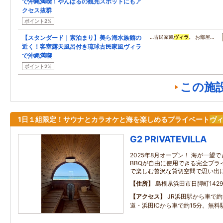
で沖縄満喫！やんばるの観光スポットにもア
クセス抜群
ポイント2%
【スタンダード｜素泊まり】美ら海水族館の
…古民家風
ヴィラ
。 お部屋…
近く！客室露天風呂付き琉球古民家風ヴィラ
で沖縄満喫
ポイント2%
この施
1日１組限定！サウナとカラオケと海を楽しめるプライベート
ヴ
G2 PRIVATEVILLA
2025年8月オープン！ 海が一望
BBQが自由に使用できる完全プラ
で楽しむ贅沢な貸切空間で思い出
住所
島根県浜田市日脚町142
アクセス
JR浜田駅から車で約
道・浜田ICから車で約15分。無料