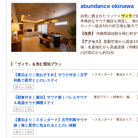
abundance okinawa
自然に囲まれたリゾート
ヴィラ
で
本格的なサウナ施設も併設し、旅の
ロックへ徒歩5分の好立地も魅力
住所
沖縄県国頭郡今帰仁村古
アクセス
那覇空港から国道3
城・名嘉地ICから高速道路（沖縄
の許田ICから約52分
「ヴィラ」を含む宿泊プラン
【素泊まり｜宿おすすめ】サウナ付き｜古宇
＜スタンダード・素泊まりプ…
利島で星空ととのいステイ
ポイント2%
【朝食付き｜連泊】サウナ旅｜バレルサウナ
連泊プラン ＜朝食付＞ 施…
＆高温サウナ満喫ステイ
ポイント2%
【素泊まり｜スタンダード】古宇利島サウナ
＜スタンダード・素泊まりプ…
旅｜海と星空に包まれるととのい体験
ポイント2%