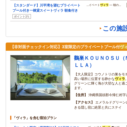
【スタンダード】川平湾を望むプライベート
…イベート
ヴィラ
― 朝の…
プール付き一棟貸スイートヴィラ 朝食付き
ポイント2%
この施
【非対面チェックイン対応】3室限定のプライベートプール付
ヴ
鸛巣ＫＯＵＮＯＳＵ（
ＬＬＡ）
【大人限定】コウノトリの巣をモ
高い場所に位置する静かな
ヴィラ
グリーンに輝く海が大切な人と過
ます。
住所
沖縄県国頭郡今帰仁村字
アクセス
エメラルドグリーン
きる隠し宿に絶景と共にステイ
「ヴィラ」を含む宿泊プラン