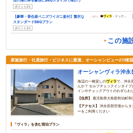
住の海の幸を豪快にBBQスタイルで味わう
ポイント2%
【豪華・香住産ベニズワイガニ姿付】贅沢な
…い。 ■
ヴィラ
・ドック…
スタンダードBBQプラン
ポイント2%
この施
家族旅行・社員旅行・ビジネスに最適、オーシャンビューの1棟
オーシャンヴィラ沖永
海辺の一棟貸しの
ヴィラ
で、沖永
んか？ セルフチェックインタイプ
インやチェックアウトのわずらわ
住所
鹿児島県大島郡和泊町和
アクセス
沖永良部空港からタ
ーをご利用ください
「ヴィラ」を含む宿泊プラン