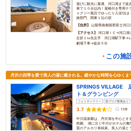
遊びに観光に最適、河口湖まで徒歩
車で１０分以内！屋根付き専用テラ
ャグジー風呂でゆったり入浴!泊ま
旅部門、関東１位の宿
住所
山梨県南都留郡富士河口
アクセス
河口湖ＩＣ→河口湖
左折１㎞先左手 河口湖駅下車→
劇場下車→徒歩５分
この施
丹沢の四季を愛で美人の湯に癒される。緩やかな時間を心ゆくま
SPRINGS VILLA
ト＆グランピング
フォトギャラリー
宿ブログ新着あり
3.7
11件
中川温泉郷は、丹沢湖を中心とす
然郷。 湖に注ぐ中川がホテルの敷
質のアルカリ単純泉。美人の湯と