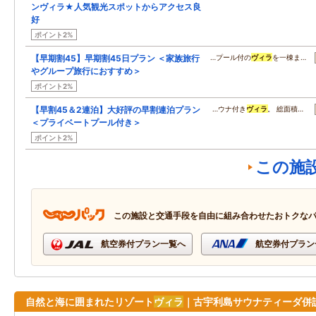
ンヴィラ★人気観光スポットからアクセス良
好
ポイント2%
【早期割45】早期割45日プラン ＜家族旅行
…プール付の
ヴィラ
を一棟ま…
やグループ旅行におすすめ＞
ポイント2%
【早割45＆2連泊】大好評の早割連泊プラン
…ウナ付き
ヴィラ
。 総面積…
＜プライベートプール付き＞
ポイント2%
この施
この施設と交通手段を自由に組み合わせたおトクな
航空券付プラン一覧へ
航空券付プラン
自然と海に囲まれたリゾート
ヴィラ
｜古宇利島サウナティーダ併