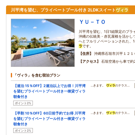
川平湾を望む、プライベートプール付き 2LDKスイート
ヴィラ
ＹＵ－ＴＯ
川平湾を望む、1日1組限定のプラ
沖縄の伝統美・赤瓦屋根を活かし
へとフルリノベーションされた、
ラ
です。
住所
沖縄県石垣市川平１２１
アクセス
石垣空港から車で約2
「ヴィラ」を含む宿泊プラン
【連泊 15％OFF】2連泊以上でお得！川平湾
…きます。
ヴィラ
のテラス…
を望むプライベートプール付き一棟貸ヴィラ
朝食付き
ポイント2%
【早割 10％OFF】60日前予約でお得 川平湾
…きます。
ヴィラ
のテラス…
を望むプライベートプール付き一棟貸ヴィラ
朝食付き
ポイント2%