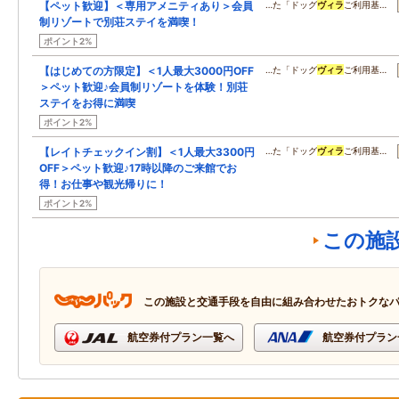
【ペット歓迎】＜専用アメニティあり＞会員
…た「ドッグ
ヴィラ
ご利用基…
制リゾートで別荘ステイを満喫！
ポイント2%
【はじめての方限定】＜1人最大3000円OFF
…た「ドッグ
ヴィラ
ご利用基…
＞ペット歓迎♪会員制リゾートを体験！別荘
ステイをお得に満喫
ポイント2%
【レイトチェックイン割】＜1人最大3300円
…た「ドッグ
ヴィラ
ご利用基…
OFF＞ペット歓迎♪17時以降のご来館でお
得！お仕事や観光帰りに！
ポイント2%
この施
この施設と交通手段を自由に組み合わせたおトクな
航空券付プラン一覧へ
航空券付プラン