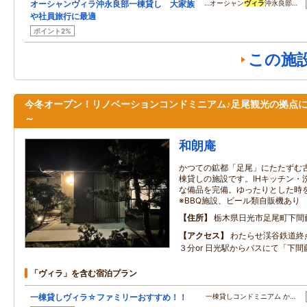
オーシャンヴィラ沖永良部一棟貸し 大家族
…オーシャン
ヴィラ
沖永良部…
や社員旅行に最適
ポイント2%
この施
今冬オープン！リノベーションコンドミニアム♪足尾観光の拠点
～
和朗庵
かつての鉱都「足尾」にたたずむ
棟貸しの施設です。IHキッチン・
な備品を完備。ゆったりとした時
※BBQ施設、ビール類自販機あり
住所
栃木県日光市足尾町下間
アクセス
わたらせ渓谷鉄道終
３分or 日光駅からバスにて「下
「ヴィラ」を含む宿泊プラン
一棟貸しヴィラ☆ファミリーおすすめ！！
一棟貸しコンドミニアム か…