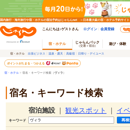
国内旅行・海外旅行や宿・ホテルの宿泊予約はじゃらんnet ～日本最大級の宿・ホテル予約サイト
こんにちは♪ゲストさん
ログイン
会員登録
じゃらんパック
宿・ホテル
遊び・体験
（交通＋宿泊）
宿・ホテル
出張ビジネス
温泉・露天
高級宿
日帰り・デイユース
ポイントがたまる・つかえる
宿・ホテル
> 宿名・キーワード検索（
ヴィラ
）
宿名・キーワード検索
宿泊施設
｜
観光スポット
｜
イ
キーワード