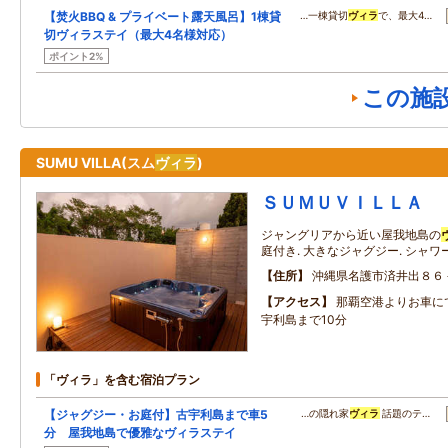
【焚火BBQ & プライベート露天風呂】1棟貸
…一棟貸切
ヴィラ
で、最大4…
切ヴィラステイ（最大4名様対応）
ポイント2%
この施
SUMU VILLA(スム
ヴィラ
)
ＳＵＭＵＶＩＬＬＡ
ジャングリアから近い屋我地島の
庭付き. 大きなジャグジー. シャワー
住所
沖縄県名護市済井出８６
アクセス
那覇空港よりお車にて
宇利島まで10分
「ヴィラ」を含む宿泊プラン
【ジャグジー・お庭付】古宇利島まで車5
…の隠れ家
ヴィラ
話題のテ…
分 屋我地島で優雅なヴィラステイ