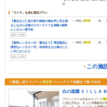
分
「ヴィラ」を含む宿泊プラン
【素泊まり】波の音や海鳥の鳴き声に耳を澄
…一棟貸し
ヴィラ
庭…
ましながら五島のスローライフを体験※無料
レンタカー要予約
ポイント2%
【無料レンタカー付・素泊まり】周辺観光に
…一棟貸し
ヴィラ
庭…
便利なレンタカー付。自由気ままな旅がした
い方にぴったり
ポイント2%
この施
１棟貸し切りリゾート
ヴィラ
ジャングリア沖縄まで車で20分
白の楽園 ＶＩＬＬＡ 
プランジプール付きのリゾート
ヴ
に沈む夕日は、きっと沖縄観光の
でしょう。 ゆっくりとした時間の