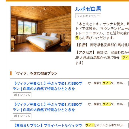
ルポゼ白馬
フォトギャラリー
「木と火とトキ」サウナや焚火、B
トドア体験を。 マウンテンビュー
トレーラーホテル、また近郊の森に
ラ
もお選びいただけます。
住所
長野県北安曇郡白馬村北
アクセス
長野IC、安曇野IC
JR大糸線白馬駅から車で5分 (
ヴィ
ます)
「ヴィラ」を含む宿泊プラン
【ヴィラ／朝食なし】手ぶらで楽しむBBQプ
…む一棟貸し
ヴィラ
で、白馬…
ラン｜白馬の大自然で特別なひとときを
ポイント2%
【ヴィラ／朝食なし】手ぶらで楽しむBBQプ
…む一棟貸し
ヴィラ
で、白馬…
ラン｜白馬の大自然で特別なひとときを
ポイント2%
【素泊まりプラン】プライベートなヴィラで
ヴィラ
はホテルから車で10分…