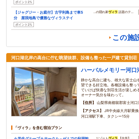
ポイント2%
【ジャグジー・お庭付】古宇利島まで車5
…の隠れ家
ヴィラ
話題のテ…
分 屋我地島で優雅なヴィラステイ
ポイント2%
この施
河口湖北岸の高台に佇む眺望抜群、設備も整った一戸建て貸別荘
ハーバルメモリー河口
静かな高台に建ち、雄大な富士山
望できる好立地。各種設備も整っ
ていけば快適な別荘生活が楽しめ
オーナー気分を味わって。
住所
山梨県南都留郡富士河口湖
アクセス
JR中央線大月駅乗
河口湖駅下車、タクシー15分
「ヴィラ」を含む宿泊プラン
☆学生グループ☆サークル・ゼミでの利用歓
…リゾート
ヴィラ
【住所】…