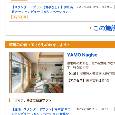
【スタンダードプラン（食事なし）】伊豆高
クスノキの丘に佇む、海を望…
原 オーシャンビュー フルリノベーション
ポイントUP
この施
時編みの宿＜宝さがしの旅をしよう＞
YAMO Nagiso
宿場町の面影と、旅の記憶をつなぐ
す、時を紡ぐ宿
住所
長野県木曽郡南木曽町読書3
アクセス
南木曽駅徒歩5分
「ヴィラ」を含む宿泊プラン
【連泊・スタンダードプラン】南木曽 マウ
連泊でお得にゆっくり過ごし…
ンテンビュー フルリノベーション(食事な