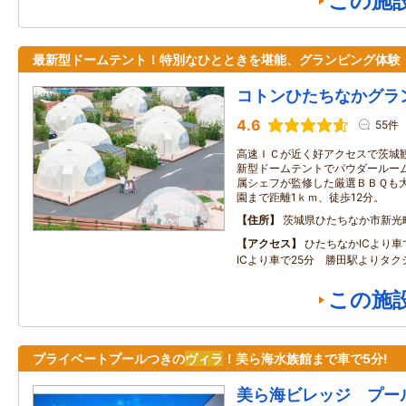
この施
最新型ドームテント！特別なひとときを堪能、グランピング体験
コトンひたちなかグラ
4.6
55件
高速ＩＣが近く好アクセスで茨城
新型ドームテントでパウダールー
属シェフが監修した厳選ＢＢＱも大
園まで距離1ｋｍ、徒歩12分。
住所
茨城県ひたちなか市新光
アクセス
ひたちなかICより車
ICより車で25分 勝田駅よりタク
この施
プライベートプールつきの
ヴィラ
！美ら海水族館まで車で5分!
美ら海ビレッジ プー