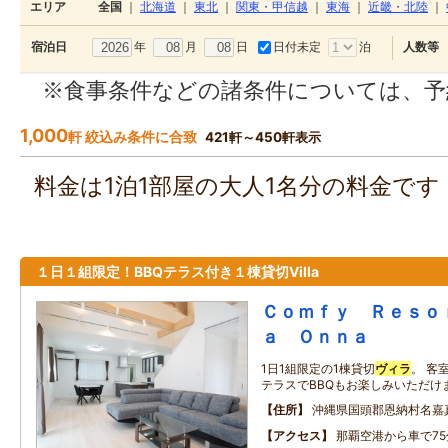
エリア
全国
｜
北海道
｜
東北
｜
関東・甲信越
｜
東海
｜
近畿・北陸
｜
年
月
日
日付未定
泊
宿泊日
人数等
※食事条件などの諸条件については、予
1,000
軒 絞込み条件に合致
421軒～450軒表示
料金は1泊1部屋の大人1名分の料金で
１日１組限定！BBQテラス付き１棟貸切Villa
Ｃｏｍｆｙ Ｒｅｓｏ
ａ Ｏｎｎａ
1日1組限定の1棟貸切
ヴィラ
。 客
テラスでBBQもお楽しみいただけ
住所
沖縄県国頭郡恩納村名嘉
アクセス
那覇空港から車で75