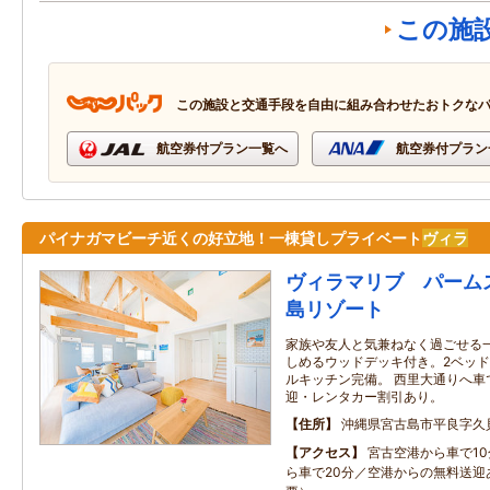
この施
この施設と交通手段を自由に組み合わせたおトクな
航空券付プラン一覧へ
航空券付プラン
パイナガマビーチ近くの好立地！一棟貸しプライベート
ヴィラ
ヴィラマリブ パーム
島リゾート
家族や友人と気兼ねなく過ごせる
しめるウッドデッキ付き。2ベッ
ルキッチン完備。 西里大通りへ車
迎・レンタカー割引あり。
住所
沖縄県宮古島市平良字久
アクセス
宮古空港から車で1
ら車で20分／空港からの無料送迎