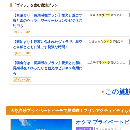
「ヴィラ」を含む宿泊プラン
【素泊まり・長期滞在プラン】愛犬と過ごす
…犬同伴可
ヴィラ
愛犬との…
海と森のヴィラ！ワーケーションやビジネス
利用も
ポイントUP
【素泊まり】静寂に包まれたヴィラで、星空
…に囲まれた
ヴィラ
で過ごす…
と自然とともに過ごす贅沢な時間！
ポイントUP
【朝食付き・長期滞在プラン】愛犬とお得に
…犬同伴可
ヴィラ
愛犬との…
長期滞在！ゆったりと観光やビジネス利用に
も！
ポイントUP
この施
天然白砂プライベートビーチで夏満喫！マリンアクティビティも
オクマ プライベートビ
ハイクラス
フォトギャラリー