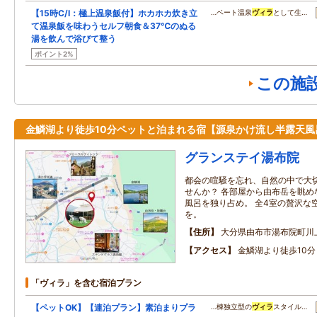
【15時C/I：極上温泉飯付】ホカホカ炊き立
…ベート温泉
ヴィラ
として生…
て温泉飯を味わうセルフ朝食＆37℃のぬる
湯を飲んで浴びて整う
ポイント2%
この施
金鱗湖より徒歩10分ペットと泊まれる宿【源泉かけ流し半露天風
グランステイ湯布院
都会の喧騒を忘れ、自然の中で大
せんか？ 各部屋から由布岳を眺め
風呂を独り占め。 全4室の贅沢な
を。
住所
大分県由布市湯布院町川上
アクセス
金鱗湖より徒歩10分
「ヴィラ」を含む宿泊プラン
【ペットOK】【連泊プラン】素泊まりプラ
…棟独立型の
ヴィラ
スタイル…