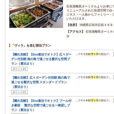
石垣港離島ターミナルよりお車にて
リニューアルされた快適空間でゆ
ジネス・一人旅からファミリー・
いただけます。
住所
沖縄県石垣市石垣４８８
アクセス
石垣港離島ターミナ
分
「ヴィラ」を含む宿泊プラン
【離れ別館】【Eco連泊でオトク】広々ガー
…フサキ別館
ヴィラ
の宿泊プ…
デン付別館 南の島で過ごせる贅沢な空間プ
ラン（素泊まり）
ポイント2%
【離れ別館】広々ガーデン付別館 南の島で
…フサキ別館
ヴィラ
の宿泊プ…
過ごせる贅沢な空間 スタンダードプラン
（素泊まり）
ポイント2%
【離れ別館】【Eco連泊でオトク】プール付
…フサキ本館
ヴィラ
の宿泊プ…
き豪邸 贅沢な空間で過ごせる一棟貸しプ
ラン（素泊まり）