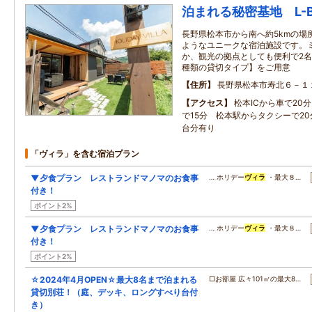
泊まれる秘密基地 L-B
長野県松本市から南へ約5kmの場
ようなユニークな宿泊施設です。
か、観光の拠点としても便利で2名
種類の貸切タイプ】をご用意
住所
長野県松本市寿北６－１
アクセス
松本ICから車で20
で15分 松本駅からタクシーで20
台分有り
「ヴィラ」を含む宿泊プラン
▼夕食プラン レストランドマノマのお食事
… ホリデー
ヴィラ
・最大８…
付き！
ポイント2%
▼夕食プラン レストランドマノマのお食事
… ホリデー
ヴィラ
・最大８…
付き！
ポイント2%
☆2024年4月OPEN☆最大8名まで泊まれる
□お部屋 広々101㎡の最大8…
貸切別荘！（庭、デッキ、ロングすべり台付
き）