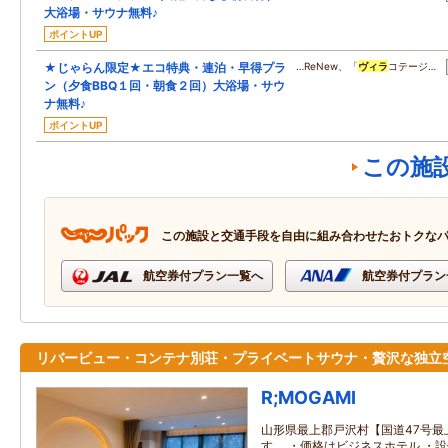
大浴場・サウナ無料♪
ポイントUP
★じゃらん限定★エコ特典・連泊・早得プラ
…ReNew、「
ヴィラ
コテージ…
ン（夕食BBQ１回・朝食２回）大浴場・サウ
ナ無料♪
ポイントUP
この施
この施設と交通手段を自由に組み合わせたおトクな
航空券付プラン一覧へ
航空券付プラン
リバービュー・コンテナ別荘・プライベートサウナ・贅沢な独立
R;MOGAMI
山形県最上郡戸沢村【国道47号最
す。 ・価格はビジネスホテル ・設