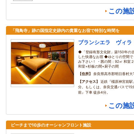
この施
「飛鳥寺」跡の国指定史跡内の貴重なお宿で特別な時間を
ブランシエラ ヴィラ
◆「登録有形文化財」築150年の
した快適なお宿 ◆ゆとりの空間
み下さい！ ・茜の間：92㎡ 和室
和室+杉板の間+厨子の間
住所
奈良県高市郡明日香村大
アクセス
近鉄『橿原神宮前駅
分。もしくは、奈良交通バスで15
前』下車 徒歩4分。
この施
ビーチまで10歩のオーシャンフロント施設