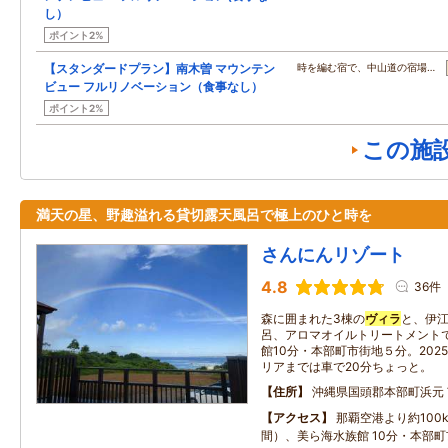
し）
ポイント2%
【スタンダードプラン】南木曽 マウンテン
時を編む宿で、中山道の宿場…
ビュー フルリノベーション（食事なし）
ポイント2%
この施
満天の星、野趣溢れる貸切露天風呂で極上のひと時を
さんにんリゾート
4.8
36件
森に囲まれた3棟の
ヴィラ
と、伊
呂、アロマオイルトリートメント
館10分・本部町市街地５分。20
リアまでは車で20分ちょっと。
住所
沖縄県国頭郡本部町浜元
アクセス
那覇空港より約100
間）、美ら海水族館 10分・本部町