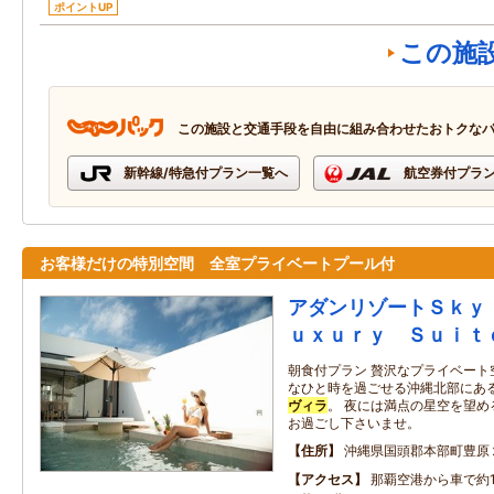
ポイントUP
この施
この施設と交通手段を自由に組み合わせたおトクな
新幹線/特急付プラン一覧へ
航空券付プラ
お客様だけの特別空間 全室プライベートプール付
アダンリゾートＳｋｙ
ｕｘｕｒｙ Ｓｕｉｔ
朝食付プラン 贅沢なプライベート
なひと時を過ごせる沖縄北部にあ
ヴィラ
。 夜には満点の星空を望
お過ごし下さいませ。
住所
沖縄県国頭郡本部町豊原
アクセス
那覇空港から車で約1