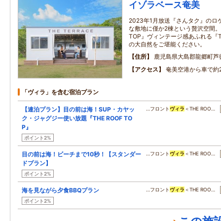
イゾラベース奄美
2023年1月放送『さんタク』のロ
な敷地に僅か2棟という贅沢空間。モダ
TOP』ヴィンテージ感あふれる『TH
の大自然をご堪能ください。
住所
鹿児島県大島郡龍郷町芦
アクセス
奄美空港から車で約
「ヴィラ」を含む宿泊プラン
【連泊プラン】目の前は海！SUP・カヤッ
…フロント
ヴィラ
＜THE ROO…
ク・ジャグジー使い放題『THE ROOF TO
P』
ポイント2%
目の前は海！ビーチまで10秒！【スタンダー
…フロント
ヴィラ
＜THE ROO…
ドプラン】
ポイント2%
海を見ながら夕食BBQプラン
…フロント
ヴィラ
＜THE ROO…
ポイント2%