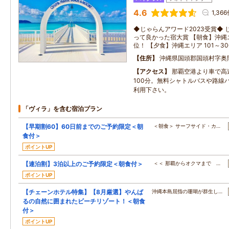
4.6
1,36
◆じゃらんアワード2023受賞◆ じゃら
って良かった宿大賞 【朝食】沖縄エリ
位！ 【夕食】沖縄エリア 101～3
住所
沖縄県国頭郡国頭村字奥
アクセス
那覇空港より車で高
100分。無料シャトルバスや路線バ
利用下さい。
「ヴィラ」を含む宿泊プラン
【早期割60】60日前までのご予約限定＜朝
＜朝食＞ サーフサイド・カ…
食付＞
ポイントUP
【連泊割】3泊以上のご予約限定＜朝食付＞
＜＜ 那覇からオクマまで …
ポイントUP
【チェーンホテル特集】【8月厳選】やんば
沖縄本島屈指の珊瑚が群生し…
るの自然に囲まれたビーチリゾート！＜朝食
付＞
ポイントUP