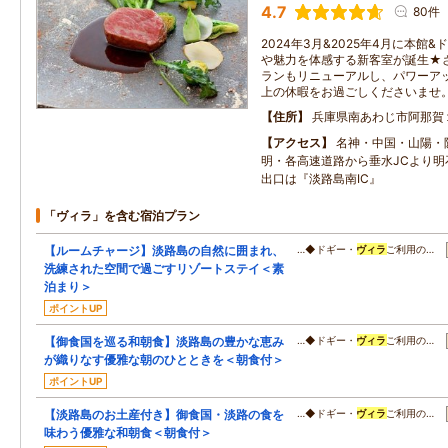
4.7
80件
2024年3月&2025年4月に本館&
や魅力を体感する新客室が誕生★さ
ランもリニューアルし、パワーア
上の休暇をお過ごしくださいませ
住所
兵庫県南あわじ市阿那賀
アクセス
名神・中国・山陽・
明・各高速道路から垂水JCより明
出口は『淡路島南IC』
「ヴィラ」を含む宿泊プラン
【ルームチャージ】淡路島の自然に囲まれ、
…◆ドギー・
ヴィラ
ご利用の…
洗練された空間で過ごすリゾートステイ＜素
泊まり＞
ポイントUP
【御食国を巡る和朝食】淡路島の豊かな恵み
…◆ドギー・
ヴィラ
ご利用の…
が織りなす優雅な朝のひとときを＜朝食付＞
ポイントUP
【淡路島のお土産付き】御食国・淡路の食を
…◆ドギー・
ヴィラ
ご利用の…
味わう優雅な和朝食＜朝食付＞