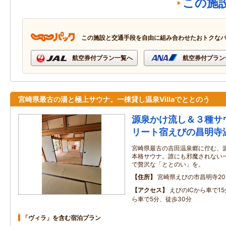
この施
この施設と交通手段を自由に組み合わせたおトクな
航空券付プラン一覧へ
航空券付プラン
宮崎県最古の湯と極上サウナ。一棟貸し温泉Villaでととのう
源泉かけ流し＆３種サ
リート宿えびの昌明寺
宮崎県最古の吉田温泉郷に佇む、
本格サウナ。誰にも邪魔されない一棟
で贅沢な「ととのい」を。
住所
宮崎県えびの市昌明寺203
アクセス
えびのICから車で1
ら車で5分、徒歩30分
「ヴィラ」を含む宿泊プラン