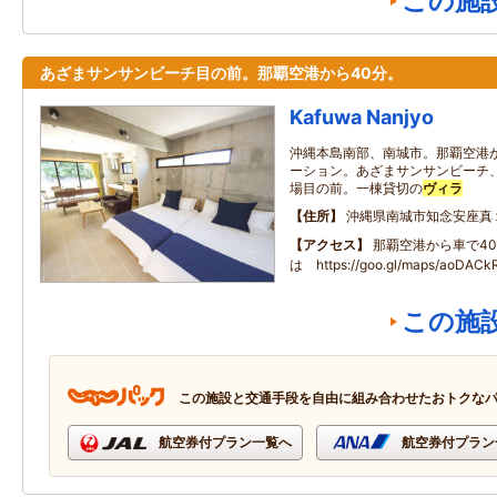
この施
あざまサンサンビーチ目の前。那覇空港から40分。
Kafuwa Nanjyo
沖縄本島南部、南城市。那覇空港
ーション。あざまサンサンビーチ
場目の前。一棟貸切の
ヴィラ
住所
沖縄県南城市知念安座真
アクセス
那覇空港から車で4
は https://goo.gl/maps/aoDA
この施
この施設と交通手段を自由に組み合わせたおトクな
航空券付プラン一覧へ
航空券付プラン