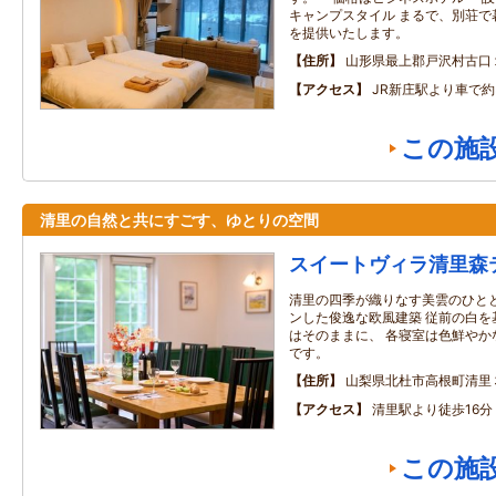
キャンプスタイル まるで、別荘で
を提供いたします。
住所
山形県最上郡戸沢村古口
アクセス
JR新庄駅より車で約
この施
清里の自然と共にすごす、ゆとりの空間
スイートヴィラ清里森
清里の四季が織りなす美雲のひとと
ンした俊逸な欧風建築 従前の白を
はそのままに、 各寝室は色鮮やか
です。
住所
山梨県北杜市高根町清里
アクセス
清里駅より徒歩16
この施