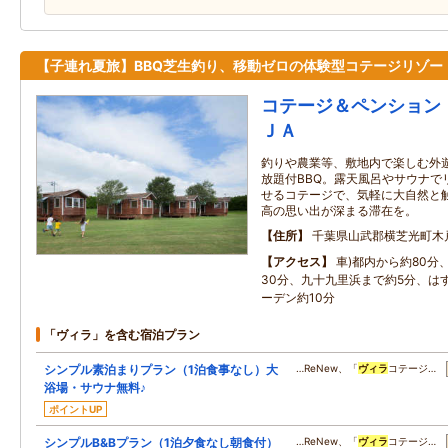
【子連れ夏旅】BBQ芝生釣り、移動ゼロの体験型コテージリゾー
コテージ＆ペンション 
ＪＡ
釣りや農業等、敷地内で楽しむ外
放題付BBQ。露天風呂やサウナで
せるコテージで、気軽に大自然と
高の思い出が深まる滞在を。
住所
千葉県山武郡横芝光町木
アクセス
車)都内から約80分
30分、九十九里浜まで約5分、は
ーデン約10分
「ヴィラ」を含む宿泊プラン
シンプル素泊まりプラン（1泊食事なし）大
…ReNew、「
ヴィラ
コテージ…
浴場・サウナ無料♪
ポイントUP
シンプルB&Bプラン（1泊夕食なし朝食付）
…ReNew、「
ヴィラ
コテージ…