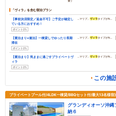
要）
「ヴィラ」を含む宿泊プラン
【事前決済限定／返金不可】ご予定が確定し
…マリブ」
ヴィラ
タイプがN…
ている方におすすめ！
ポイント2%
【素泊まり×連泊】一棟貸しでゆったり長期
…マリブ」
ヴィラ
タイプがN…
滞在
ポイント2%
【素泊まり】気ままに過ごすプライベートヴ
…マリブ」
ヴィラ
タイプがN…
ィラ
ポイント2%
この施
プライベートプール付/4LDK一棟貸/BBQセット付/最大13名様宿
グランディオーソ沖縄
納６