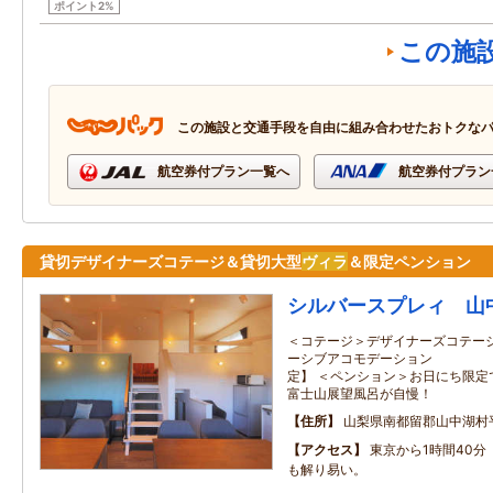
ポイント2%
この施
この施設と交通手段を自由に組み合わせたおトクな
航空券付プラン一覧へ
航空券付プラン
貸切デザイナーズコテージ＆貸切大型
ヴィラ
＆限定ペンション
シルバースプレィ 山
＜コテージ＞デザイナーズコテー
ーシブアコモデーション 
定】 ＜ペンション＞お日にち限定
富士山展望風呂が自慢！
住所
山梨県南都留郡山中湖村平
アクセス
東京から1時間40
も解り易い。