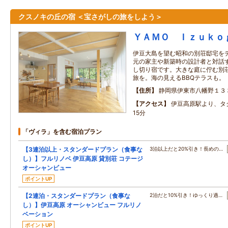
クスノキの丘の宿 ＜宝さがしの旅をしよう＞
ＹＡＭＯ Ｉｚｕｋｏ
伊豆大島を望む昭和の別荘邸宅を
元の家主や新築時の設計者と対話
し切り宿です。大きな庭に佇む別
旅を。海の見えるBBQテラスも。
住所
静岡県伊東市八幡野１３
アクセス
伊豆高原駅より、タク
15分
「ヴィラ」を含む宿泊プラン
【3連泊以上・スタンダードプラン（食事な
3泊以上だと20%引き！長めの…
し）】フルリノベ 伊豆高原 貸別荘 コテージ
オーシャンビュー
ポイントUP
【2連泊・スタンダードプラン（食事な
2泊だと10%引き！ゆっくり過…
し）】伊豆高原 オーシャンビュー フルリノ
ベーション
ポイントUP