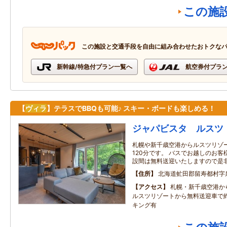
この施
この施設と交通手段を自由に組み合わせたおトクな
新幹線/特急付プラン一覧へ
航空券付プラ
【
ヴィラ
】テラスでBBQも可能♪ スキー・ボードも楽しめる！
ジャパビスタ ルスツ
札幌や新千歳空港からルスツリゾー
120分です。 バスでお越しのお
設間は無料送迎いたしますので是
住所
北海道虻田郡留寿都村字
アクセス
札幌・新千歳空港か
ルスツリゾートから無料送迎車で
キング有