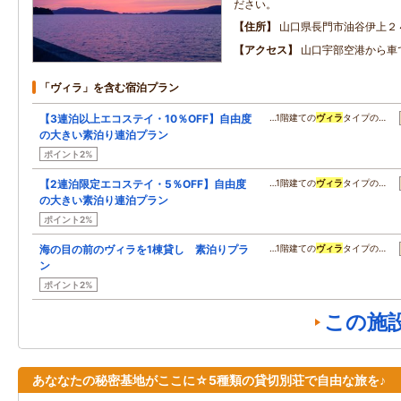
ださい。
住所
山口県長門市油谷伊上２
アクセス
山口宇部空港から車で
「ヴィラ」を含む宿泊プラン
【3連泊以上エコステイ・10％OFF】自由度
…1階建ての
ヴィラ
タイプの…
の大きい素泊り連泊プラン
ポイント2%
【2連泊限定エコステイ・5％OFF】自由度
…1階建ての
ヴィラ
タイプの…
の大きい素泊り連泊プラン
ポイント2%
海の目の前のヴィラを1棟貸し 素泊りプラ
…1階建ての
ヴィラ
タイプの…
ン
ポイント2%
この施
あななたの秘密基地がここに☆5種類の貸切別荘で自由な旅を♪