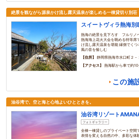
絶景を観ながら源泉かけ流し露天温泉が楽しめる一棟貸切り別荘
スイートヴィラ熱海別
熱海の絶景を見下ろす フルリノ
熱海海上花火大会を眺める特等席で
け流し露天温泉を堪能 縁側でく
風の音を愉しむ
住所
静岡県熱海市水口町２－
アクセス
熱海駅から車で約10
この施
油谷湾で、空と海と心地よいひとときを。
油谷湾リゾートAMAN
フォトギャラリー
全棟一棟貸しのプライベート空間
表情を変える自然の中、多彩な体