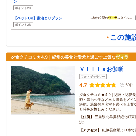
ン
ポイント2%
【ペットOK】素泊まりプラン
…棟独立型の
ヴィラ
スタイル…
ポイント2%
この施
夕食クチコミ★4.9｜紀州の美食と愛犬と過ごす上質な
ヴィラ
Ｖｉｌｌａお伽噺
フォトギャラリー
4.7
69件
夕食クチコミ★4.9｜紀州・紀伊
鮑・黒毛和牛など三大味覚をメイ
堪能。温泉付き客室も選べる上質
と時をお愉しみください。
住所
三重県北牟婁郡紀北町東
浜）
アクセス
紀伊長島駅より車で