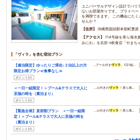
ユニバーサルデザイン設計でバリ
ないお部屋作りです。 プライベー
を満喫できます。 この機会にたく
せんか？
住所
沖縄県国頭郡本部町豊原
アクセス
114号線を美ら海水
みにわ」を右折→飲食店「やまち
「ヴィラ」を含む宿泊プラン
【連泊限定】ゆったりご滞在♪２泊以上の方
…プール付き
ヴィラ
」1日1組…
限定お得プラン≪食事なし≫
ポイント2%
＜一日一組限定！＞プール&テラスで大人に
…ル付きの
ヴィラ
！美ら海…
至福の時を（素泊まり）
ポイント2%
【緊急企画】直前割プラン ＜一日一組限
…ル付きの
ヴィラ
！美ら海…
定！＞プール&テラスで大人に至福の時を
（素泊まり）
ポイント2%