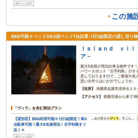
ポイント2%
この施
BBQ可能☆ベッド3台2段ベッド1台設置♪1日1組限定の貸し切り
Ｉｓｌａｎｄ ｖｉｌ
ア－
最大5名様が宿泊出来る物件です！
パワースポット「古宇利島」がすぐ
意しておりますので、ご家族や友人
思い出作りはいかがでしょうか。
住所
沖縄県名護市済井出１０
アクセス
那覇空港から車で1時
「ヴィラ」を含む宿泊プラン
【貸別荘】BBQ利用可能☆1日1組限定！車3
…めの焚き火
ヴィラ
。手ぶら…
台駐車可能！最大8名様宿泊！古宇利島すぐ
近く☆
ポイント2%