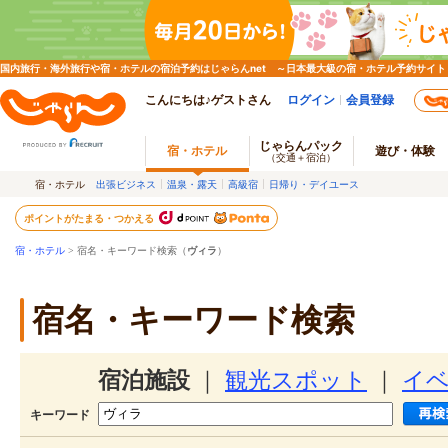
国内旅行・海外旅行や宿・ホテルの宿泊予約はじゃらんnet ～日本最大級の宿・ホテル予約サイト
こんにちは♪ゲストさん
ログイン
会員登録
じゃらんパック
宿・ホテル
遊び・体験
（交通＋宿泊）
宿・ホテル
出張ビジネス
温泉・露天
高級宿
日帰り・デイユース
ポイントがたまる・つかえる
宿・ホテル
> 宿名・キーワード検索（
ヴィラ
）
宿名・キーワード検索
宿泊施設
｜
観光スポット
｜
イ
キーワード