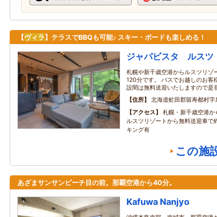
【
ヴィラ
】テラスでBBQも可能♪ スキー・ボードも楽しめる！
ジャパビスタ ルスツ
札幌や新千歳空港からルスツリゾー
120分です。 バスでお越しのお
設間は無料送迎いたしますので是
住所
北海道虻田郡留寿都村字
アクセス
札幌・新千歳空港か
ルスツリゾートから無料送迎車で
キング有
この施
あざまサンサンビーチ目の前。那覇空港から40分。
Kafuwa Nanjyo