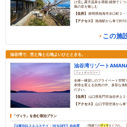
け流し露天温泉を堪能 縁側でく
風の音を愉しむ
住所
静岡県熱海市水口町２－
アクセス
熱海駅から車で約10
この施
油谷湾で、空と海と心地よいひとときを。
油谷湾リゾートAMAN
フォトギャラリー
全棟一棟貸しのプライベート空間
表情を変える自然の中、多彩な体
ださい。
住所
山口県長門市油谷伊上２
アクセス
山口宇部空港から車で
「ヴィラ」を含む宿泊プラン
【3連泊以上エコステイ・10％OFF】自由度
…1階建ての
ヴィラ
タイプの…