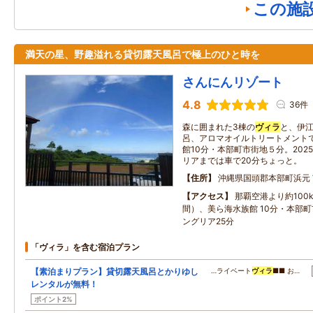
この施
満天の星、野趣溢れる貸切露天風呂で極上のひと時を
さんにんリゾート
4.8
36件
森に囲まれた3棟の
ヴィラ
と、伊
呂、アロマオイルトリートメント
館10分・本部町市街地５分。20
リアまでは車で20分ちょっと。
住所
沖縄県国頭郡本部町浜元
アクセス
那覇空港より約100
間）、美ら海水族館 10分・本部町
ングリア25分
「ヴィラ」を含む宿泊プラン
【素泊まりプラン】貸切露天風呂とかりゆし
…ライベート
ヴィラ
■■ お…
レンタルが無料！
ポイント2%