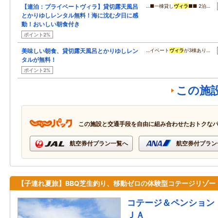
【連泊：プライベートヴィラ】貸切露天風呂
…■一棟貸し
ヴィラ
■■ 2泊…
とかりゆしレンタル無料！海に沈む夕日に感
動！おいしい朝食付き
ポイント2%
美味しい朝食、貸切露天風呂とかりゆしレン
…イベート
ヴィラ
が3棟あり…
タルが無料！
ポイント2%
この施
この施設と交通手段を自由に組み合わせたおトクな
航空券付プラン一覧へ
航空券付プラン
【子連れ夏旅】BBQ芝生釣り、移動ゼロの体験型コテージリゾー
コテージ＆ペンション 
ＪＡ