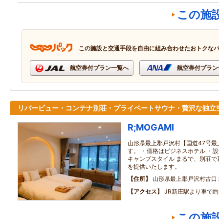
この施
この施設と交通手段を自由に組み合わせたおトクな
航空券付プラン一覧へ
航空券付プラン
リバービュー・コンテナ別荘・プライベートサウナ・贅沢な独立
R;MOGAMI
山形県最上郡戸沢村【国道47号最
す。 ・価格はビジネスホテル ・設
キャンプスタイル まるで、別荘で
を提供いたします。
住所
山形県最上郡戸沢村古口
アクセス
JR新庄駅より車で約
この施