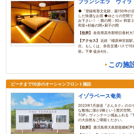
ブランシエラ ヴィラ
◆「登録有形文化財」築150年の
した快適なお宿 ◆ゆとりの空間
み下さい！ ・茜の間：92㎡ 和室
和室+杉板の間+厨子の間
住所
奈良県高市郡明日香村大
アクセス
近鉄『橿原神宮前駅
分。もしくは、奈良交通バスで15
前』下車 徒歩4分。
この施
ビーチまで10歩のオーシャンフロント施設
イゾラベース奄美
2023年1月放送『さんタク』のロ
な敷地に僅か2棟という贅沢空間。モダ
TOP』ヴィンテージ感あふれる『TH
の大自然をご堪能ください。
住所
鹿児島県大島郡龍郷町芦