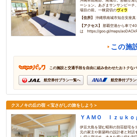
沖縄本島南部、南城市。那覇空港
ーション。あざまサンサンビーチ
場目の前。一棟貸切の
ヴィラ
住所
沖縄県南城市知念安座真
アクセス
那覇空港から車で4
は https://goo.gl/maps/aoDA
この施
この施設と交通手段を自由に組み合わせたおトクな
航空券付プラン一覧へ
航空券付プラン
クスノキの丘の宿 ＜宝さがしの旅をしよう＞
ＹＡＭＯ Ｉｚｕｋｏ
伊豆大島を望む昭和の別荘邸宅を
元の家主や新築時の設計者と対話
し切り宿です。大きな庭に佇む別