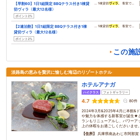
【早割60】1日1組限定 BBQテラス付き1棟貸
… 1棟貸切
ヴィラ
。 客室で…
切ヴィラ〈最大12名様〉
ポイント2%
【2連泊割】1日1組限定 BBQテラス付き1棟
… 1棟貸切
ヴィラ
。 客室で…
貸切ヴィラ〈最大12名様〉
ポイント2%
この施
淡路島の恵みを贅沢に愉しむ海辺のリゾートホテル
ホテルアナガ
ハイクラス
フォトギャラリー
4.7
80件
2024年3月&2025年4月に本館&
や魅力を体感する新客室が誕生★さ
ランもリニューアルし、パワーア
上の休暇をお過ごしくださいませ
住所
兵庫県南あわじ市阿那賀