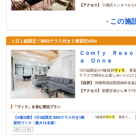
アクセス
小淵沢インターから
この施
１日１組限定！BBQテラス付き１棟貸切Villa
Ｃｏｍｆｙ Ｒｅｓｏ
ａ Ｏｎｎａ
1日1組限定の1棟貸切
ヴィラ
。 客
テラスでBBQもお楽しみいただけ
住所
沖縄県国頭郡恩納村名嘉
アクセス
那覇空港から車で75
「ヴィラ」を含む宿泊プラン
【4連泊割】1日1組限定 BBQテラス付き1棟
… 1棟貸切
ヴィラ
。 客室で…
貸切ヴィラ〈最大12名様〉
ポイント2%