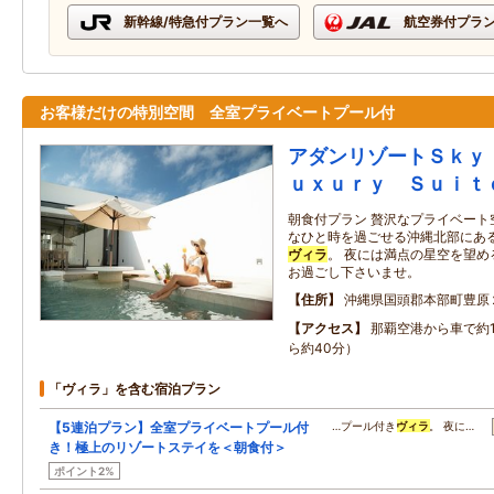
新幹線/特急付プラン一覧へ
航空券付プラ
お客様だけの特別空間 全室プライベートプール付
アダンリゾートＳｋｙ
ｕｘｕｒｙ Ｓｕｉｔ
朝食付プラン 贅沢なプライベート
なひと時を過ごせる沖縄北部にあ
ヴィラ
。 夜には満点の星空を望
お過ごし下さいませ。
住所
沖縄県国頭郡本部町豊原
アクセス
那覇空港から車で約1
ら約40分）
「ヴィラ」を含む宿泊プラン
【5連泊プラン】全室プライベートプール付
…プール付き
ヴィラ
。 夜に…
き！極上のリゾートステイを＜朝食付＞
ポイント2%