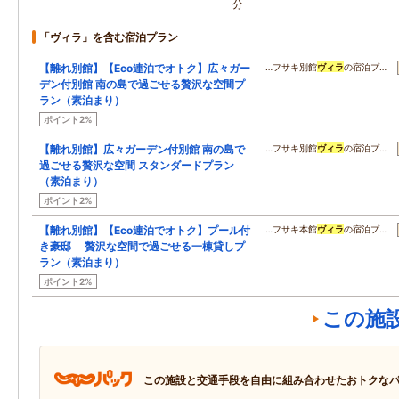
分
「ヴィラ」を含む宿泊プラン
【離れ別館】【Eco連泊でオトク】広々ガー
…フサキ別館
ヴィラ
の宿泊プ…
デン付別館 南の島で過ごせる贅沢な空間プ
ラン（素泊まり）
ポイント2%
【離れ別館】広々ガーデン付別館 南の島で
…フサキ別館
ヴィラ
の宿泊プ…
過ごせる贅沢な空間 スタンダードプラン
（素泊まり）
ポイント2%
【離れ別館】【Eco連泊でオトク】プール付
…フサキ本館
ヴィラ
の宿泊プ…
き豪邸 贅沢な空間で過ごせる一棟貸しプ
ラン（素泊まり）
ポイント2%
この施
この施設と交通手段を自由に組み合わせたおトクな