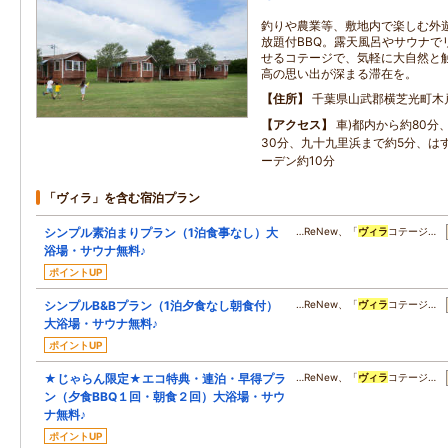
釣りや農業等、敷地内で楽しむ外
放題付BBQ。露天風呂やサウナで
せるコテージで、気軽に大自然と
高の思い出が深まる滞在を。
住所
千葉県山武郡横芝光町木
アクセス
車)都内から約80分
30分、九十九里浜まで約5分、は
ーデン約10分
「ヴィラ」を含む宿泊プラン
シンプル素泊まりプラン（1泊食事なし）大
…ReNew、「
ヴィラ
コテージ…
浴場・サウナ無料♪
ポイントUP
シンプルB&Bプラン（1泊夕食なし朝食付）
…ReNew、「
ヴィラ
コテージ…
大浴場・サウナ無料♪
ポイントUP
★じゃらん限定★エコ特典・連泊・早得プラ
…ReNew、「
ヴィラ
コテージ…
ン（夕食BBQ１回・朝食２回）大浴場・サウ
ナ無料♪
ポイントUP