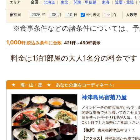
エリア
全国
｜
北海道
｜
東北
｜
関東・甲信越
｜
東海
｜
近畿・北陸
｜
年
月
日
日付未定
泊
宿泊日
人数等
※食事条件などの諸条件については、予
1,000
軒 絞込み条件に合致
421軒～450軒表示
料金は1泊1部屋の大人1名分の料金で
★ 海・山・星 ★ あなたの旅をコーディネート♪
神津島民宿菊乃屋
メインビーチの前浜海岸から少し
閑静な場所で落ち着いて過ごせま
菜を使った手作り料理が人気。も
OK！何でもお気軽にご相談下さい
住所
東京都神津島村３７７
アクセス
神津島港から車で約