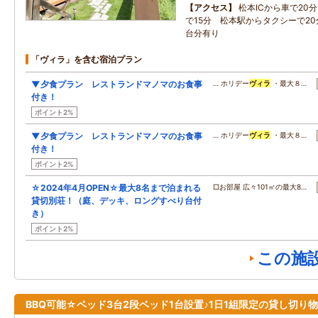
アクセス
松本ICから車で20
で15分 松本駅からタクシーで20
台分有り
「ヴィラ」を含む宿泊プラン
▼夕食プラン レストランドマノマのお食事
… ホリデー
ヴィラ
・最大８…
付き！
ポイント2%
▼夕食プラン レストランドマノマのお食事
… ホリデー
ヴィラ
・最大８…
付き！
ポイント2%
☆2024年4月OPEN☆最大8名まで泊まれる
□お部屋 広々101㎡の最大8…
貸切別荘！（庭、デッキ、ロングすべり台付
き）
ポイント2%
この施
BBQ可能☆ベッド3台2段ベッド1台設置♪1日1組限定の貸し切り