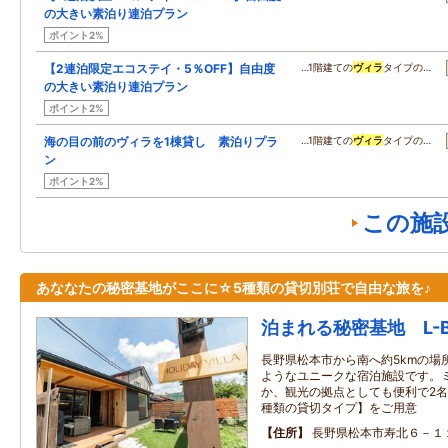
の大きい素泊り連泊プラン
ポイント2%
【2連泊限定エコステイ・5％OFF】自由度
…1階建ての
ヴィラ
タイプの…
の大きい素泊り連泊プラン
ポイント2%
海の目の前のヴィラを1棟貸し 素泊りプラ
…1階建ての
ヴィラ
タイプの…
ン
ポイント2%
この施
あななたの秘密基地がここに☆5種類の貸切別荘で自由な旅を♪
泊まれる秘密基地 L-B
長野県松本市から南へ約5kmの場
ようなユニークな宿泊施設です。
か、観光の拠点としても便利で2名
種類の貸切タイプ】をご用意
住所
長野県松本市寿北６－１