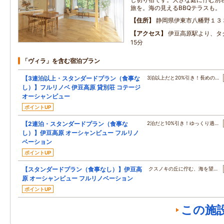
旅を。海の見えるBBQテラスも。
住所
静岡県伊東市八幡野１３
アクセス
伊豆高原駅より、タク
15分
「ヴィラ」を含む宿泊プラン
【3連泊以上・スタンダードプラン（食事な
3泊以上だと20%引き！長めの…
し）】フルリノベ 伊豆高原 貸別荘 コテージ
オーシャンビュー
ポイントUP
【2連泊・スタンダードプラン（食事な
2泊だと10%引き！ゆっくり過…
し）】伊豆高原 オーシャンビュー フルリノ
ベーション
ポイントUP
【スタンダードプラン（食事なし）】伊豆高
クスノキの丘に佇む、海を望…
原 オーシャンビュー フルリノベーション
ポイントUP
この施