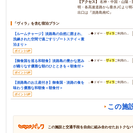
アクセス
名神・中国・山陽・
明・各高速道路から垂水JCより明
出口は『淡路島南IC』
「ヴィラ」を含む宿泊プラン
【ルームチャージ】淡路島の自然に囲まれ、
…◆ドギー・
ヴィラ
ご利用の…
洗練された空間で過ごすリゾートステイ＜素
泊まり＞
ポイントUP
【御食国を巡る和朝食】淡路島の豊かな恵み
…◆ドギー・
ヴィラ
ご利用の…
が織りなす優雅な朝のひとときを＜朝食付＞
ポイントUP
【淡路島のお土産付き】御食国・淡路の食を
…◆ドギー・
ヴィラ
ご利用の…
味わう優雅な和朝食＜朝食付＞
ポイントUP
この施
この施設と交通手段を自由に組み合わせたおトクな