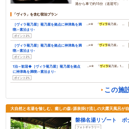
港から車で約15分（送迎可）
「ヴィラ」を含む宿泊プラン
［ヴィラ菊乃屋］菊乃屋を拠点に神津島を満
…━☆ 『
ヴィラ
菊乃屋』 …
喫♪-素泊まり-
ポイント2%
［ヴィラ菊乃屋］菊乃屋を拠点に神津島を満
…━☆ 『
ヴィラ
菊乃屋』 …
喫♪-素泊まり-
ポイント2%
1泊～歓迎◆［ヴィラ菊乃屋］菊乃屋を拠点
…━☆ 『
ヴィラ
菊乃屋』1…
に神津島を満喫♪-素泊まり-
ポイント2%
この施
大自然と名湯を愉しむ、癒しの森♪源泉掛け流しの大露天風呂が
磐梯名湯リゾート ボ
フォトギャラリー