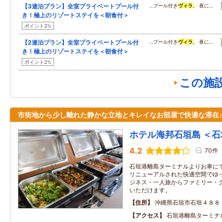
【3連泊プラン】全室プライベートプール付
…プール付き
ヴィラ
。 夜に…
き！極上のリゾートステイを＜朝食付＞
ポイント2%
【2連泊プラン】全室プライベートプール付
…プール付き
ヴィラ
。 夜に…
き！極上のリゾートステイを＜朝食付＞
ポイント2%
この施
市街地から少し離れた静かな立地とキレイなお部屋で快適な滞在
ホテル海邦石垣島 ＜石
4.2
70件
石垣港離島ターミナルよりお車にて
リニューアルされた快適空間でゆ
ジネス・一人旅からファミリー・
いただけます。
住所
沖縄県石垣市石垣４８８
アクセス
石垣港離島ターミナ