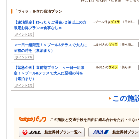
「ヴィラ」を含む宿泊プラン
【連泊限定】ゆったりご滞在♪２泊以上の方
…プール付き
ヴィラ
」1日1組…
限定お得プラン≪食事なし≫
ポイント2%
＜一日一組限定！＞プール&テラスで大人に
…ル付きの
ヴィラ
！美ら海…
至福の時を（素泊まり）
ポイント2%
【緊急企画】直前割プラン ＜一日一組限
…ル付きの
ヴィラ
！美ら海…
定！＞プール&テラスで大人に至福の時を
（素泊まり）
ポイント2%
この施
この施設と交通手段を自由に組み合わせたおトクな
航空券付プラン一覧へ
航空券付プラン