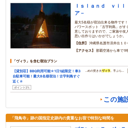
Ｉｓｌａｎｄ ｖｉｌ
ア－
最大5名様が宿泊出来る物件です！
パワースポット「古宇利島」がすぐ
意しておりますので、ご家族や友人
思い出作りはいかがでしょうか。
住所
沖縄県名護市済井出１０
アクセス
那覇空港から車で1時
「ヴィラ」を含む宿泊プラン
【貸別荘】BBQ利用可能☆1日1組限定！車3
…めの焚き火
ヴィラ
。手ぶら…
台駐車可能！最大8名様宿泊！古宇利島すぐ
近く☆
ポイント2%
この施
「飛鳥寺」跡の国指定史跡内の貴重なお宿で特別な時間を