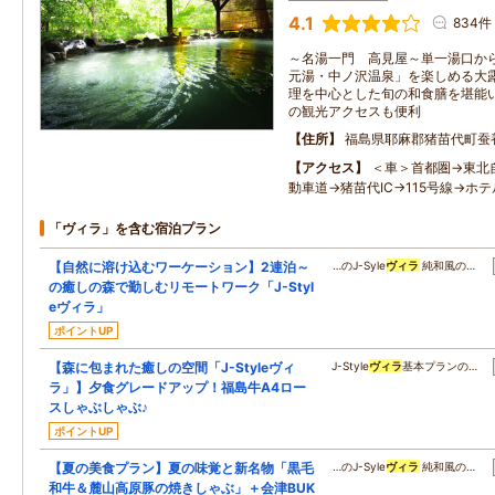
4.1
834件
～名湯一門 高見屋～単一湯口か
元湯・中ノ沢温泉」を楽しめる大
理を中心とした旬の和食膳を堪能
の観光アクセスも便利
住所
福島県耶麻郡猪苗代町蚕
アクセス
＜車＞首都圏→東北
動車道→猪苗代IC→115号線→ホテ
「ヴィラ」を含む宿泊プラン
【自然に溶け込むワーケーション】2連泊～
…のJ-Syle
ヴィラ
純和風の…
の癒しの森で勤しむリモートワーク「J-Styl
eヴィラ」
ポイントUP
【森に包まれた癒しの空間「J-Styleヴィ
J-Style
ヴィラ
基本プランの…
ラ」】夕食グレードアップ！福島牛A4ロー
スしゃぶしゃぶ♪
ポイントUP
【夏の美食プラン】夏の味覚と新名物「黒毛
…のJ-Syle
ヴィラ
純和風の…
和牛＆麓山高原豚の焼きしゃぶ」＋会津BUK