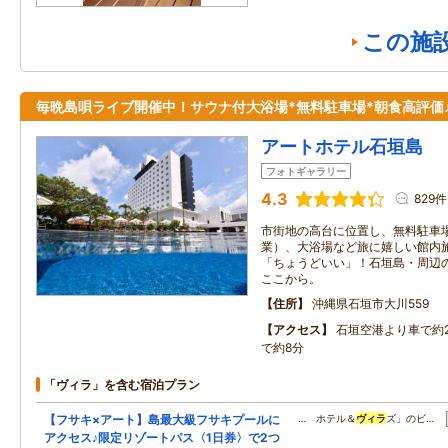
この施
毎晩島唄ライブ開催中！サウナ付大浴場*無料駐車場*朝食高評価
アートホテル石垣島
フォトギャラリー
4.3
829件
市街地の高台に位置し、無料駐車
業）、大浴場など旅に嬉しい館内
「ちょうどいい」！石垣島・周辺
ここから。
住所
沖縄県石垣市大川559
アクセス
石垣空港より車で約2
で約8分
「ヴィラ」を含む宿泊プラン
【フサキ×アート】島最大級フサキプールに
… ホテル＆
ヴィラ
ズ」のビ…
アクセス♪限定リゾートパス〈1日券〉で2つ