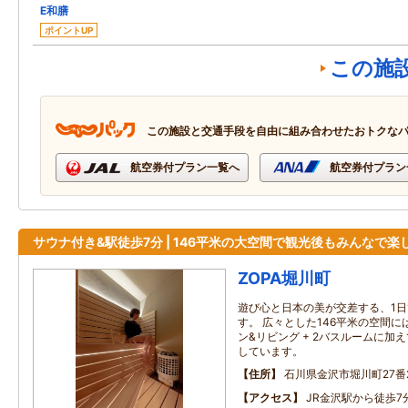
E和膳
ポイントUP
この施
この施設と交通手段を自由に組み合わせたおトクな
航空券付プラン一覧へ
航空券付プラン
サウナ付き&駅徒歩7分 | 146平米の大空間で観光後もみんなで楽
ZOPA堀川町
遊び心と日本の美が交差する、1日
す。 広々とした146平米の空間に
ン&リビング + 2バスルームに加
しています。
住所
石川県金沢市堀川町27番
アクセス
JR金沢駅から徒歩7