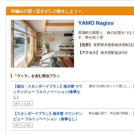
時編みの宿＜宝さがしの旅をしよう＞
YAMO Nagiso
宿場町の面影と、旅の記憶をつなぐ
す、時を紡ぐ宿
住所
長野県木曽郡南木曽町読書3
アクセス
南木曽駅徒歩5分
「ヴィラ」を含む宿泊プラン
【連泊・スタンダードプラン】南木曽 マウ
連泊でお得にゆっくり過ごし…
ンテンビュー フルリノベーション(食事な
し）
ポイント2%
【スタンダードプラン】南木曽 マウンテン
時を編む宿で、中山道の宿場…
ビュー フルリノベーション（食事なし）
ポイント2%