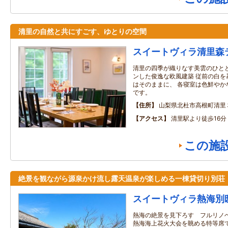
清里の自然と共にすごす、ゆとりの空間
スイートヴィラ清里森
清里の四季が織りなす美雲のひとと
ンした俊逸な欧風建築 従前の白を
はそのままに、 各寝室は色鮮やか
です。
住所
山梨県北杜市高根町清里
アクセス
清里駅より徒歩16
この施
絶景を観ながら源泉かけ流し露天温泉が楽しめる一棟貸切り別荘
スイートヴィラ熱海別
熱海の絶景を見下ろす フルリノ
熱海海上花火大会を眺める特等席で