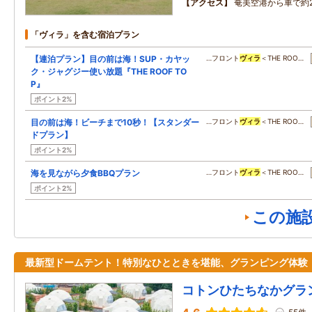
アクセス
奄美空港から車で約
「ヴィラ」を含む宿泊プラン
【連泊プラン】目の前は海！SUP・カヤッ
…フロント
ヴィラ
＜THE ROO…
ク・ジャグジー使い放題『THE ROOF TO
P』
ポイント2%
目の前は海！ビーチまで10秒！【スタンダー
…フロント
ヴィラ
＜THE ROO…
ドプラン】
ポイント2%
海を見ながら夕食BBQプラン
…フロント
ヴィラ
＜THE ROO…
ポイント2%
この施
最新型ドームテント！特別なひとときを堪能、グランピング体験
コトンひたちなかグラ