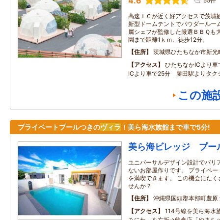
4.6
55件
高速ＩＣが近く好アクセスで茨城
新型ドームテントでパウダールー
属シェフが監修した厳選ＢＢＱも大
園まで距離1ｋｍ、徒歩12分。
住所
茨城県ひたちなか市新光
アクセス
ひたちなかICより車
ICより車で25分 勝田駅よりタク
この施
プライベートプールつきの
ヴィラ
！美ら海水族館まで車で5分!
美ら海ビレッジ プー
ユニバーサルデザイン設計でバリ
ないお部屋作りです。 プライベー
を満喫できます。 この機会にたく
せんか？
住所
沖縄県国頭郡本部町豊原
アクセス
114号線を美ら海水
みにわ」を右折→飲食店「やまち