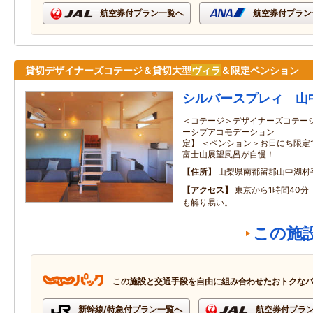
航空券付プラン一覧へ
航空券付プラン
貸切デザイナーズコテージ＆貸切大型
ヴィラ
＆限定ペンション
シルバースプレィ 山
＜コテージ＞デザイナーズコテー
ーシブアコモデーション 
定】 ＜ペンション＞お日にち限定
富士山展望風呂が自慢！
住所
山梨県南都留郡山中湖村平
アクセス
東京から1時間40
も解り易い。
この施
この施設と交通手段を自由に組み合わせたおトクな
新幹線/特急付プラン一覧へ
航空券付プラ