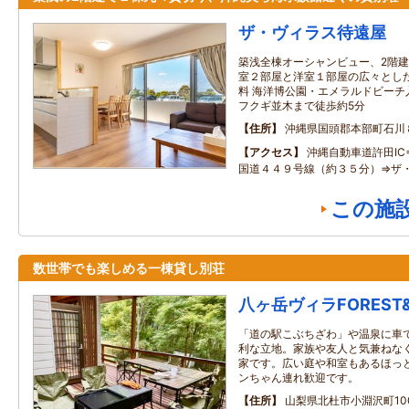
ザ・ヴィラス待遠屋
築浅全棟オーシャンビュー、2階建
室２部屋と洋室１部屋の広々とした
料 海洋博公園・エメラルドビーチ
フクギ並木まで徒歩約5分
住所
沖縄県国頭郡本部町石川
アクセス
沖縄自動車道許田I
国道４４９号線（約３５分）⇒ザ
この施
数世帯でも楽しめる一棟貸し別荘
八ヶ岳ヴィラFOREST
「道の駅こぶちざわ」や温泉に車
利な立地。家族や友人と気兼ねな
家です。広い庭や和室もあるほっ
ンちゃん連れ歓迎です。
住所
山梨県北杜市小淵沢町1006