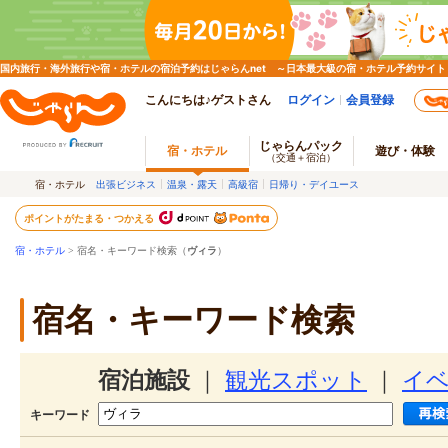
国内旅行・海外旅行や宿・ホテルの宿泊予約はじゃらんnet ～日本最大級の宿・ホテル予約サイト
こんにちは♪ゲストさん
ログイン
会員登録
じゃらんパック
宿・ホテル
遊び・体験
（交通＋宿泊）
宿・ホテル
出張ビジネス
温泉・露天
高級宿
日帰り・デイユース
ポイントがたまる・つかえる
宿・ホテル
> 宿名・キーワード検索（
ヴィラ
）
宿名・キーワード検索
宿泊施設
｜
観光スポット
｜
イ
キーワード