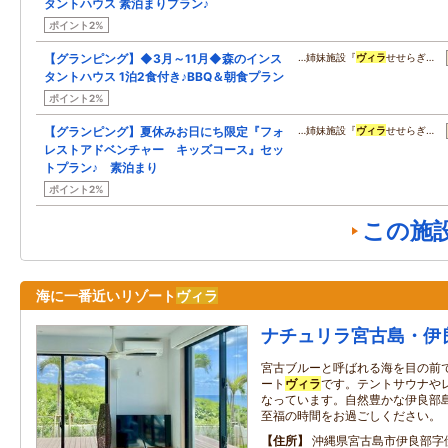
タントハウス 素泊まりプラン♪
ポイント2%
【グランピング】◆3月～11月◆森のインス
…姉妹施設『
ヴィラ
せせらぎ…
タントハウス 1泊2食付き♪BBQ＆朝食プラン
ポイント2%
【グランピング】夏休みお日にち限定『フォ
…姉妹施設『
ヴィラ
せせらぎ…
レストアドベンチャー キッズコース』セッ
トプラン♪ 素泊まり
ポイント2%
この施
海に一番近いリゾート
ヴィラ
ナチュリラ宮古島・伊
宮古ブルーと呼ばれる海を目の前
ート
ヴィラ
です。テントサウナや
なっています。自然豊かな伊良部
至福の時間をお過ごしください。
住所
沖縄県宮古島市伊良部字