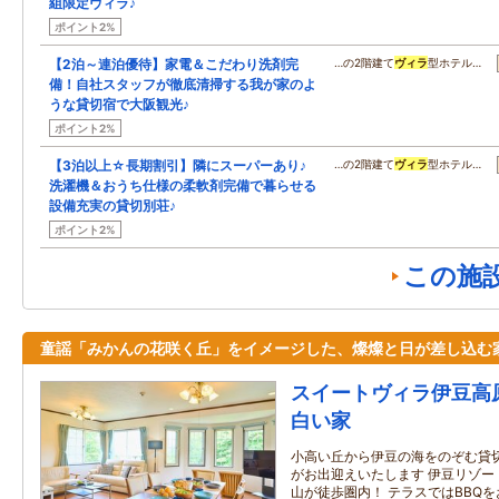
組限定ヴィラ♪
ポイント2%
【2泊～連泊優待】家電＆こだわり洗剤完
…の2階建て
ヴィラ
型ホテル…
備！自社スタッフが徹底清掃する我が家のよ
うな貸切宿で大阪観光♪
ポイント2%
【3泊以上☆長期割引】隣にスーパーあり♪
…の2階建て
ヴィラ
型ホテル…
洗濯機＆おうち仕様の柔軟剤完備で暮らせる
設備充実の貸切別荘♪
ポイント2%
この施
童謡「みかんの花咲く丘」をイメージした、燦燦と日が差し込む
スイートヴィラ伊豆高
白い家
小高い丘から伊豆の海をのぞむ貸切
がお出迎えいたします 伊豆リゾー
山が徒歩圏内！ テラスではBBQ