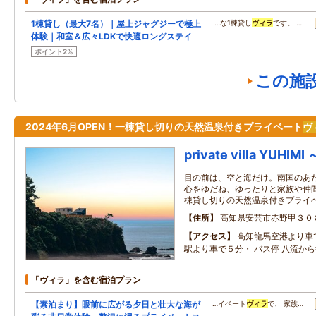
1棟貸し（最大7名）｜屋上ジャグジーで極上
…な1棟貸し
ヴィラ
です。 …
体験｜和室＆広々LDKで快適ロングステイ
ポイント2%
この施
2024年6月OPEN！一棟貸し切りの天然温泉付きプライベート
ヴ
private villa YUH
目の前は、空と海だけ。南国のあ
心をゆだね、ゆったりと家族や仲
棟貸し切りの天然温泉付きプライ
住所
高知県安芸市赤野甲３０
アクセス
高知龍馬空港より車
駅より車で５分・ バス停 八流か
「ヴィラ」を含む宿泊プラン
【素泊まり】眼前に広がる夕日と壮大な海が
…イベート
ヴィラ
で、 家族…