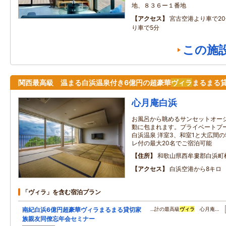
地、８３６ー１番地
アクセス
宮古空港より車で2
り車で5分
この施
関西最高級 温まる白浜温泉付き6億円の超豪華
ヴィラ
まるまる
心月庵白浜
お風呂から眺めるサンセットオー
動に包まれます。プライベートプ
白浜温泉 洋室3、和室1と大広間
レ付の最大20名でご宿泊可能
住所
和歌山県西牟婁郡白浜町
アクセス
白浜空港から8キロ
「ヴィラ」を含む宿泊プラン
南紀白浜6億円超豪華ヴィラまるまる貸切家
…計の最高級
ヴィラ
心月庵…
族親友同僚忘年会セミナー