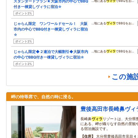
スタンダードプラン★大阪市内の中心でBBQ
…地にある
ヴィラ
でBBQをお…
付き一棟貸しヴィラに宿泊☆
ポイント2%
じゃらん限定 ワンワールドセール！ 大阪
…地にある
ヴィラ
でBBQをお…
市内の中心でBBQ付き一棟貸しヴィラに宿泊
☆
ポイント2%
じゃらん限定◆２連泊で大幅割引◆大阪市内
…地にある
ヴィラ
でBBQをお…
の中心でBBQ付き一棟貸しヴィラに宿泊☆
ポイント2%
この施
岬の特等席で、自然の時に浸る。
豊後高田市長崎鼻ヴィ
長崎鼻
ヴィラ
リゾートは、大分県
にある、岬が織りなす自然の景観
る宿泊施設です。
住所
大分県豊後高田市見目４