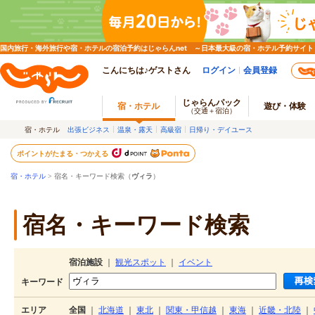
国内旅行・海外旅行や宿・ホテルの宿泊予約はじゃらんnet ～日本最大級の宿・ホテル予約サイト
こんにちは♪ゲストさん
ログイン
会員登録
じゃらんパック
宿・ホテル
遊び・体験
（交通＋宿泊）
宿・ホテル
出張ビジネス
温泉・露天
高級宿
日帰り・デイユース
ポイントがたまる・つかえる
宿・ホテル
> 宿名・キーワード検索（
ヴィラ
）
宿名・キーワード検索
宿泊施設
｜
観光スポット
｜
イベント
キーワード
エリア
全国
｜
北海道
｜
東北
｜
関東・甲信越
｜
東海
｜
近畿・北陸
｜