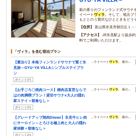
薪の香りのフィンランド式サウナ
イベート
ヴィラ
。そして、地元ブ
もととのう贅沢なひとときをどう
住所
富山県氷見市朝日丘１－
アクセス
JR氷見駅より徒歩
料でご利用いただけます。
「ヴィラ」を含む宿泊プラン
【素泊り】本格フィンランドサウナで寛ぐ氷
…ライベート
ヴィラ
。 薪の…
見旅～GYU-YA VILLAシンプルステイプラ
ン
ポイント2%
【お手ごろ〇焼肉コース】精肉店直営ならで
…ライベート
ヴィラ
。 薪の…
はの肉満喫プラン！貸切サウナ×大人の隠れ
家ステイ＜朝食なし＞
ポイント2%
【グレードアップ焼肉Dinner】氷見牛ヒレ肉
…ライベート
ヴィラ
。 薪の…
にサーロイン～とろける極上肉と大人の隠れ
家体験＜朝食なし＞
ポイント2%