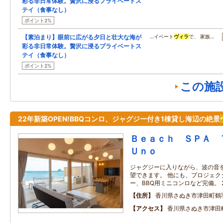
彩る非日常体験。贅沢に浸るプライベートス
テイ（食事なし）
ポイント2%
【素泊まり】眼前に広がる夕日と壮大な海が
…イベート
ヴィラ
で、 家族…
彩る非日常体験。贅沢に浸るプライベートス
テイ（食事なし）
ポイント2%
この施
22年新築OPEN!BBQコンロ、ジャグジー付き1棟貸し海辺の絶景
Ｂｅａｃｈ ＳＰＡ
Ｕｎｏ
ジャグジーに入りながら、波の音
望できます。 他にも、プロジェクター
ー、BBQ用ミニコンロなど完備。 
住所
香川県さぬき市津田町鶴
アクセス
香川県さぬき市津田町