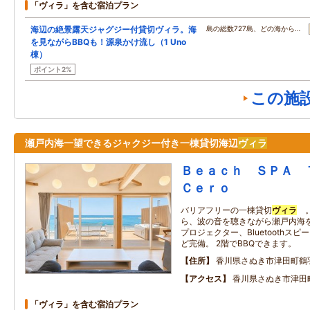
「ヴィラ」を含む宿泊プラン
海辺の絶景露天ジャグジー付貸切ヴィラ。海
島の総数727島、どの海から…
を見ながらBBQも！源泉かけ流し（1 Uno
棟）
ポイント2%
この施
瀬戸内海一望できるジャクジー付き一棟貸切海辺
ヴィラ
Ｂｅａｃｈ ＳＰＡ
Ｃｅｒｏ
バリアフリーの一棟貸切
ヴィラ
。
ら、波の音を聴きながら瀬戸内海を
プロジェクター、Bluetoothス
ど完備。 2階でBBQできます。
住所
香川県さぬき市津田町鶴
アクセス
香川県さぬき市津田町
「ヴィラ」を含む宿泊プラン