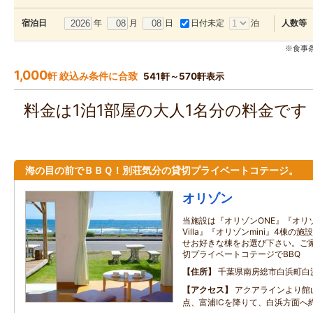
年
月
日
日付未定
泊
宿泊日
人数等
※食事
1,000
軒 絞込み条件に合致
541軒～570軒表示
料金は1泊1部屋の大人1名分の料金で
海の目の前でＢＢＱ！別荘気分の貸切プライベートコテージ。
オリゾン
当施設は『オリゾンONE』『オリ
Villa』『オリゾンmini』4棟
せお好きな棟をお選び下さい。ご
切プライベートコテージでBBQ
住所
千葉県南房総市白浜町白
アクセス
アクアラインより館
点、富浦ICを降りて、白浜方面へ