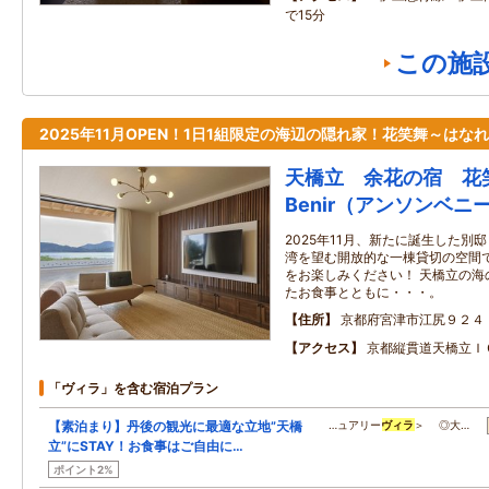
で15分
この施
2025年11月OPEN！1日1組限定の海辺の隠れ家！花笑舞～はな
天橋立 余花の宿 花笑舞
Benir（アンソンベニ
2025年11月、新たに誕生した別
湾を望む開放的な一棟貸切の空間
をお楽しみください！ 天橋立の海
たお食事とともに・・・。
住所
京都府宮津市江尻９２４
アクセス
京都縦貫道天橋立Ｉ
「ヴィラ」を含む宿泊プラン
【素泊まり】丹後の観光に最適な立地”天橋
…ュアリー
ヴィラ
＞ ◎大…
立”にSTAY！お食事はご自由に…
ポイント2%