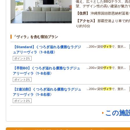
備え、広々としたBBQテラス、高
望、デザイン性の高い建築が魅力
住所
沖縄県国頭郡恩納村冨着
アクセス
那覇空港より車で約
り約10分
「ヴィラ」を含む宿泊プラン
【Standard】くつろぎ溢れる優雅なラグジ
…200㎡貸切
ヴィラ
で、贅沢…
ュアリーヴィラ〈1-8名様〉
ポイント2%
【早割60】くつろぎ溢れる優雅なラグジュ
…200㎡貸切
ヴィラ
で、贅沢…
アリーヴィラ〈1-8名様〉
ポイント2%
【2連泊割】くつろぎ溢れる優雅なラグジュ
…200㎡貸切
ヴィラ
で、贅沢…
アリーヴィラ〈1-8名様〉
ポイント2%
この施