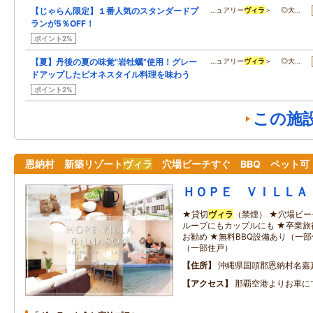
【じゃらん限定】１番人気のスタンダードプ
…ュアリー
ヴィラ
＞ ◎大…
ランが5％OFF！
ポイント2%
【夏】丹後の夏の味覚”岩牡蠣”使用！グレー
…ュアリー
ヴィラ
＞ ◎大…
ドアップしたピオネスタイル料理を味わう
ポイント2%
この施
恩納村 新築リゾート
ヴィラ
穴場ビーチすぐ BBQ ペット
ＨＯＰＥ ＶＩＬＬＡ
★貸切
ヴィラ
（禁煙） ★穴場ビー
ループにもカップルにも ★卒業
お勧め ★無料BBQ設備あり（一
（一部住戸）
住所
沖縄県国頭郡恩納村名嘉
アクセス
那覇空港よりお車に