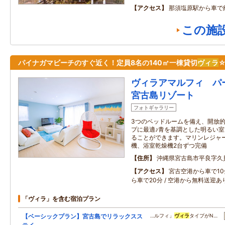
アクセス
那須塩原駅から車で
この施
パイナガマビーチのすぐ近く！定員8名の140㎡一棟貸切
ヴィラ
ヴィラアマルフィ パ
宮古島リゾート
フォトギャラリー
3つのベッドルームを備え、開放
プに最適♪青を基調とした明るい
ることができます。マリンレジャ
機、浴室乾燥機2台ずつ完備
住所
沖縄県宮古島市平良字久
アクセス
宮古空港から車で10
ら車で20分 / 空港から無料送迎あ
「ヴィラ」を含む宿泊プラン
【ベーシックプラン】宮古島でリラックスス
…ルフィ」
ヴィラ
タイプがN…