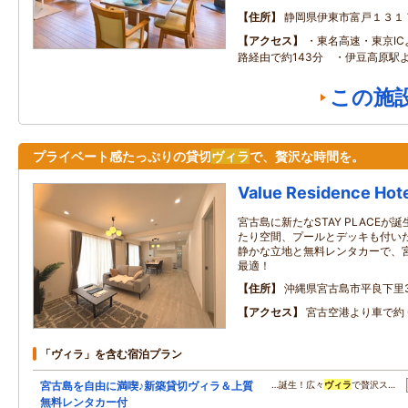
住所
静岡県伊東市富戸１３１
アクセス
・東名高速・東京I
路経由で約143分 ・伊豆高原駅よ
この施
プライベート感たっぷりの貸切
ヴィラ
で、贅沢な時間を。
Value Residence Ho
宮古島に新たなSTAY PLACEが
たり空間、プールとデッキも付い
静かな立地と無料レンタカーで、
最適！
住所
沖縄県宮古島市平良下里30
アクセス
宮古空港より車で約 
「ヴィラ」を含む宿泊プラン
宮古島を自由に満喫♪新築貸切ヴィラ＆上質
…誕生！広々
ヴィラ
で贅沢ス…
無料レンタカー付