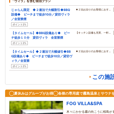
「ヴィラ」を含む宿泊プラン
じゃらん限定 ◆２連泊で大幅割引◆BBQ
★２泊お泊りのお客様におす…
設備◆ ビーチまで徒歩10分／貸切ヴィラ
／全室禁煙
ポイント2%
【タイムセール】◆BBQ設備あり◆ ビー
【キッチン設備も充実、一軒…
チ徒歩１０分 貸切ヴィラ 全室禁煙
ポイント2%
【タイムセール】◆２連泊で大幅値引◆BB
★２泊お泊りのお客様におす…
Q設備あり◆ ビーチまで徒歩10分／貸切ヴ
ィラ／全室禁
ポイント2%
この施
◯夏休みはグループがお得◯各棟の専用庭で霧島温泉とサウナ
FOG VILLA&SPA
木々にかかる霧の向こうに桜島が 