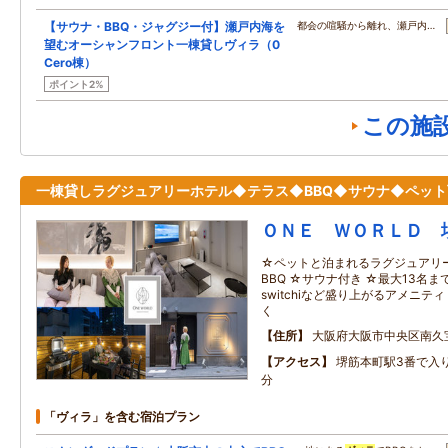
【サウナ・BBQ・ジャグジー付】瀬戸内海を
都会の喧騒から離れ、瀬戸内…
望むオーシャンフロント一棟貸しヴィラ（0
Cero棟）
ポイント2%
この施
一棟貸しラグジュアリーホテル◆テラス◆BBQ◆サウナ◆ペッ
ＯＮＥ ＷＯＲＬＤ 
☆ペットと泊まれるラグジュアリ
BBQ ☆サウナ付き ☆最大13名
switchiなど盛り上がるアメニテ
く
住所
大阪府大阪市中央区南久
アクセス
堺筋本町駅3番で入
分
「ヴィラ」を含む宿泊プラン