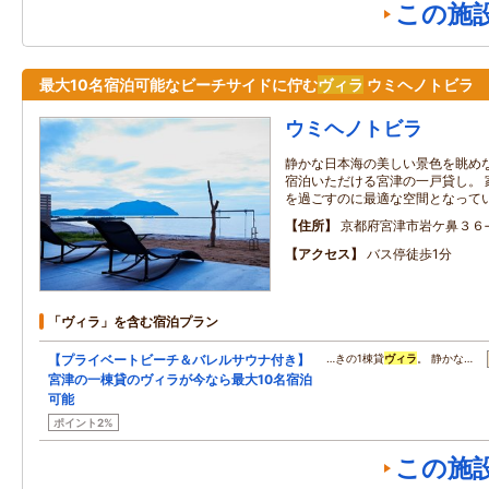
この施
最大10名宿泊可能なビーチサイドに佇む
ヴィラ
ウミヘノトビラ
ウミヘノトビラ
静かな日本海の美しい景色を眺めな
宿泊いただける宮津の一戸貸し。 
を過ごすのに最適な空間となって
住所
京都府宮津市岩ケ鼻３６
アクセス
バス停徒歩1分
「ヴィラ」を含む宿泊プラン
【プライベートビーチ＆バレルサウナ付き】
…きの1棟貸
ヴィラ
。 静かな…
宮津の一棟貸のヴィラが今なら最大10名宿泊
可能
ポイント2%
この施