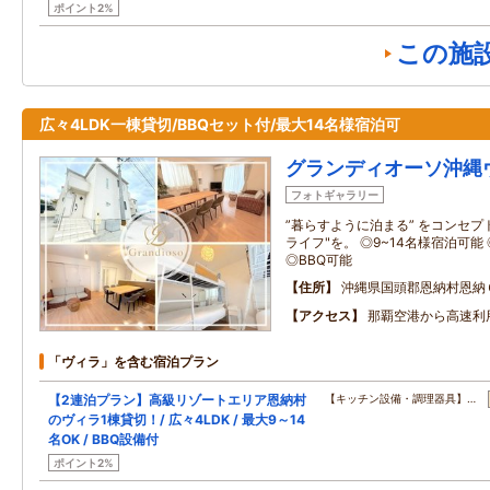
ポイント2%
この施
広々4LDK一棟貸切/BBQセット付/最大14名様宿泊可
グランディオーソ沖縄
フォトギャラリー
”暮らすように泊まる” をコンセプ
ライフ"を。 ◎9~14名様宿泊可能
◎BBQ可能
住所
沖縄県国頭郡恩納村恩納
アクセス
那覇空港から高速利用
「ヴィラ」を含む宿泊プラン
【2連泊プラン】高級リゾートエリア恩納村
【キッチン設備・調理器具】…
のヴィラ1棟貸切！/ 広々4LDK / 最大9～14
名OK / BBQ設備付
ポイント2%