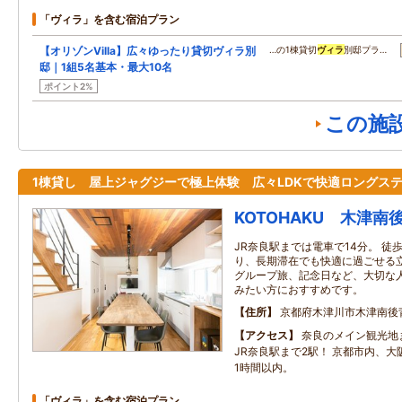
「ヴィラ」を含む宿泊プラン
【オリゾンVilla】広々ゆったり貸切ヴィラ別
…の1棟貸切
ヴィラ
別邸プラ…
邸｜1組5名基本・最大10名
ポイント2%
この施
1棟貸し 屋上ジャグジーで極上体験 広々LDKで快適ロングス
KOTOHAKU 木津南
JR奈良駅までは電車で14分。 徒
り、長期滞在でも快適に過ごせる立
グループ旅、記念日など、大切な
みたい方におすすめです。
住所
京都府木津川市木津南後
アクセス
奈良のメイン観光地ま
JR奈良駅まで2駅！ 京都市内、大
1時間以内。
「ヴィラ」を含む宿泊プラン