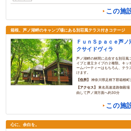
この施
箱根、芦ノ湖畔のキャンプ場にある別荘風テラス付きコテージ
ＦｕｎＳｐａｃｅ芦ノ
クサイドヴィラ
芦ノ湖畔の林間に点在する別荘風
イプと連立タイプの２種類。キッ
ームパーティーはもちろん、テラ
けます。
住所
神奈川県足柄下郡箱根町
アクセス
東名高速道路御殿場
由して芦ノ湖方面へ約30分
この施
心に、余白を。