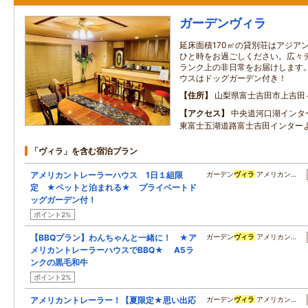
ガーデンヴィラ
延床面積170㎡の貸別荘はアジア
ひと時をお過ごしください。広々テ
ランク上の非日常をお届けします
ウスはドッグガーデン付き！
住所
山梨県富士吉田市上吉田
アクセス
中央道河口湖インタ
東富士五湖道路富士吉田インター
「ヴィラ」を含む宿泊プラン
アメリカントレーラーハウス 1日１組限
ガーデン
ヴィラ
アメリカン…
定 ★ペットと泊まれる★ プライベートド
ッグガーデン付！
ポイント2%
【BBQプラン】わんちゃんと一緒に！ ★ア
ガーデン
ヴィラ
アメリカン…
メリカントレーラーハウスでBBQ★ A5ラ
ンクの黒毛和牛
ポイント2%
アメリカントレーラー！【夏限定★思い出応
ガーデン
ヴィラ
アメリカン…