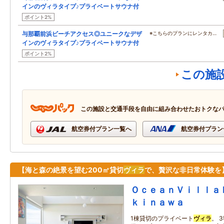
インのヴィラタイプ♪プライベートサウナ付
ポイント2%
与那覇前浜ビーチアクセス◎ユニークなデザ
※こちらのプランにレンタカ…
インのヴィラタイプ♪プライベートサウナ付
ポイント2%
この施
この施設と交通手段を自由に組み合わせたおトクな
航空券付プラン一覧へ
航空券付プラン
【海と森の絶景を望む200㎡貸切
ヴィラ
で、贅沢な非日常体験を
ＯｃｅａｎＶｉｌｌａ
ｋｉｎａｗａ
1棟貸切のプライベート
ヴィラ
。 