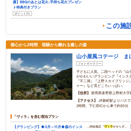
援】BBQのあとは花火♪手持ち花火プレゼン
ト特典付きプラン
ポイント2%
この施
都心から2時間 喧騒から離れる癒しの森
山小屋風コテージ ま
フォトギャラリー
子どもに人気、二段ベッドの『山
がかわいいグランピング『インス
『不二洞』『上野スカイブリッジ
ャー』など見どころいっぱい。
住所
群馬県多野郡上野村大字
アクセス
JR新町駅よりバス
2時間、下仁田ICから車で約50分
「ヴィラ」を含む宿泊プラン
【グランピング】◆3月～11月◆森のインス
…姉妹施設『
ヴィラ
せせらぎ…