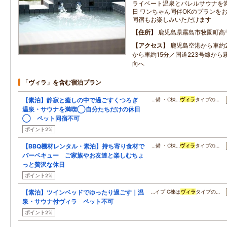
ライベート温泉とバレルサウナを
日 ワンちゃん同伴OKのプランを
同宿もお楽しみいただけます
住所
鹿児島県霧島市牧園町高千穂
アクセス
鹿児島空港から車約
から車約15分／国道223号線か
向へ
「ヴィラ」を含む宿泊プラン
【素泊】静寂と癒しの中で過ごすくつろぎ
…備 ・C棟…
ヴィラ
タイプの…
温泉・サウナを満喫◯自分たちだけの休日
◯ ペット同宿不可
ポイント2%
【BBQ機材レンタル・素泊】持ち寄り食材で
…備 ・C棟…
ヴィラ
タイプの…
バーベキュー ご家族やお友達と楽しむちょ
っと贅沢な休日
ポイント2%
【素泊】ツインベッドでゆったり過ごす｜温
…イプ C棟は
ヴィラ
タイプの…
泉・サウナ付ヴィラ ペット不可
ポイント2%