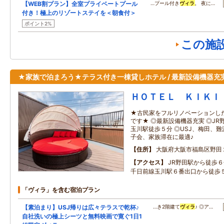
【WEB割プラン】全室プライベートプール
…プール付き
ヴィラ
。 夜に…
付き！極上のリゾートステイを＜朝食付＞
ポイント2%
この施
★家族で泊まろう★テラス付き一棟貸しホテル / 最新設備機器充実
ＨＯＴＥＬ ＫＩＫＩ
★古民家をフルリノベーションし
です★ ◎最新設備機器充実 ◎J
玉川駅徒歩５分 ◎USJ、梅田、難
子会、家族滞在に最適♪
住所
大阪府大阪市福島区野田
アクセス
JR野田駅から徒歩６分、
千日前線玉川駅６番出口から徒歩
「ヴィラ」を含む宿泊プラン
【素泊まり】USJ帰りは広々テラスで乾杯♪
…き2階建て
ヴィラ
♪ ◎ア…
自社洗いの極上シーツと無料映画で寛ぐ1日1