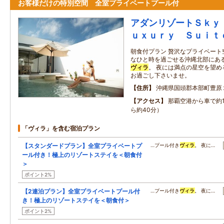
お客様だけの特別空間 全室プライベートプール付
アダンリゾートＳｋｙ
ｕｘｕｒｙ Ｓｕｉｔ
朝食付プラン 贅沢なプライベート
なひと時を過ごせる沖縄北部にあ
ヴィラ
。 夜には満点の星空を望
お過ごし下さいませ。
住所
沖縄県国頭郡本部町豊原
アクセス
那覇空港から車で約1
ら約40分）
「ヴィラ」を含む宿泊プラン
【スタンダードプラン】全室プライベートプ
…プール付き
ヴィラ
。 夜に…
ール付き！極上のリゾートステイを＜朝食付
＞
ポイント2%
【2連泊プラン】全室プライベートプール付
…プール付き
ヴィラ
。 夜に…
き！極上のリゾートステイを＜朝食付＞
ポイント2%