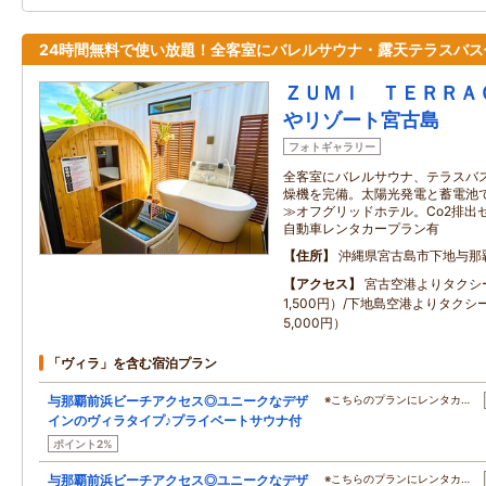
24時間無料で使い放題！全客室にバレルサウナ・露天テラスバス
ＺＵＭＩ ＴＥＲＲＡ
やリゾート宮古島
フォトギャラリー
全客室にバレルサウナ、テラスバ
燥機を完備。太陽光発電と蓄電池
≫オフグリッドホテル。Co2排出
自動車レンタカープラン有
住所
沖縄県宮古島市下地与那
アクセス
宮古空港よりタクシ
1,500円）/下地島空港よりタクシ
5,000円）
「ヴィラ」を含む宿泊プラン
与那覇前浜ビーチアクセス◎ユニークなデザ
※こちらのプランにレンタカ…
インのヴィラタイプ♪プライベートサウナ付
ポイント2%
与那覇前浜ビーチアクセス◎ユニークなデザ
※こちらのプランにレンタカ…