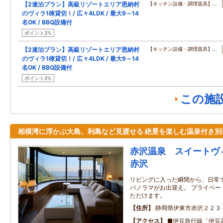
【2連泊プラン】高級リゾートエリア恩納村
【キッチン設備・調理器具】…
のヴィラ1棟貸切！/ 広々4LDK / 最大9～14
名OK / BBQ設備付
ポイント2%
【2連泊プラン】高級リゾートエリア恩納村
【キッチン設備・調理器具】…
のヴィラ1棟貸切！/ 広々4LDK / 最大9～14
名OK / BBQ設備付
ポイント2%
この施
相模湾に浮かぶ大島、利島など見渡せる 絶景を楽しむ温泉付き別
赤沢温泉 スイートヴ
赤沢
リビングに入った瞬間から、日常
パノラマがお出迎え。 プライベー
ただけます。
住所
静岡県伊東市赤沢２２３
アクセス
■伊豆急行線「伊豆