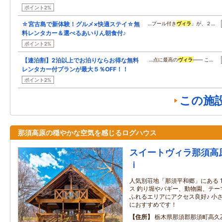
ポイント2%
☆宮古島で新体験！グルメ×快適ステイ☆無
…プール付き
ヴィラ
」が、２…
料レンタカー＆選べるあいりん朝食付♪
ポイント2%
【連泊割】2泊以上でお泊りならお得な無料
…点に最高の
ヴィラ
―― こ…
レンタカー付プランが最大５％OFF！！
ポイント2%
この施
那須高原の穏やかな空気を感じるログハウス
スイートヴィラ那須高
ｉ
人気別荘地「那須平和郷」にある 
ス 釣り堀やバギー、動物園、テー
ふれるエリアにアクセス良好♪ 小
におすすめです！
住所
栃木県那須郡那須町高久