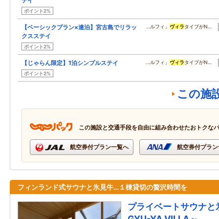
テイ
ポイント2%
【ベーシックプラン×連泊】宮古島でリラッ
…ルフィ」
ヴィラ
タイプがN…
クスステイ
ポイント2%
【じゃらん限定】1泊シンプルステイ
…ルフィ」
ヴィラ
タイプがN…
ポイント2%
この施
この施設と交通手段を自由に組み合わせたおトクな
航空券付プラン一覧へ
航空券付プラン
フィンランド式サウナと氷見牛…１棟貸切の贅沢時間を
プライベートサウナと
GYU-YA VILLA～