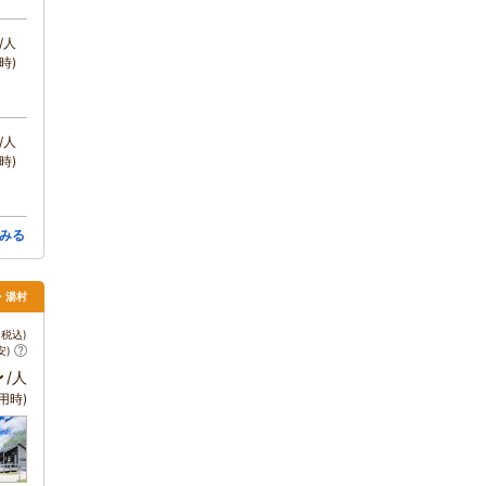
/人
時)
/人
時)
みる
・湯村
税込)
安)
～
/人
用時)