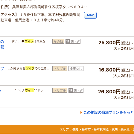
住所
兵庫県美方郡香美町香住区境字タルベ６０４‐１
アクセス
ＪＲ香住駅下車、車で8分/北近畿豊岡
MAP
自動車道・但馬空港ＩＣより車で約40分。
住の
…さい。 ◆
ヴィラ
は雨風を…
その他
朝・夕
25,300円
(税込)～
夕朝
(大人2名利用
みプ
…が癒される
ヴィラ
でのご滞…
トリプル
食事なし
16,800円
(税込)～
(大人2名利用
の
… ”ドック
ヴィラ
” ”ドッ…
トリプル
朝・夕
26,800円
(税込)～
(大人2名利用
この施設の宿泊プランをもっと
エリア：
長野 > 松本市（松本駅周辺・浅間・美ヶ原・