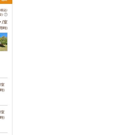
税込)
安)
～
/室
用時)
/室
時)
/室
時)