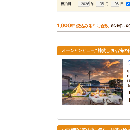
年
月
日
宿泊日
1,000
軒 絞込み条件に合致
661軒～6
オーシャンビュー/1棟貸し切り/海の目
も
山中湖畔の森の中に佇むお洒落な輸