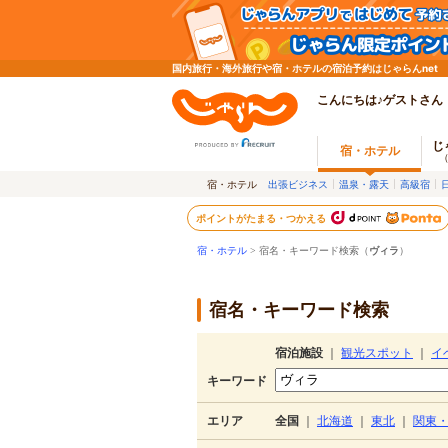
国内旅行・海外旅行や宿・ホテルの宿泊予約はじゃらんnet
こんにちは♪ゲストさん
じ
宿・ホテル
宿・ホテル
出張ビジネス
温泉・露天
高級宿
ポイントがたまる・つかえる
宿・ホテル
> 宿名・キーワード検索（
ヴィラ
）
宿名・キーワード検索
宿泊施設
｜
観光スポット
｜
イ
キーワード
エリア
全国
｜
北海道
｜
東北
｜
関東