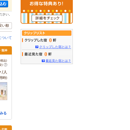
ださい。
安い順
について
0
クリップした宿とは？
浜・龍神
0
税込)
最近見た宿とは？
安)
～
/人
用時)
みる
湖・忍野