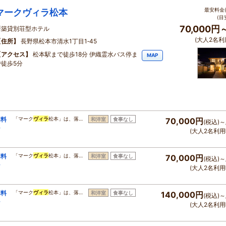
最安料金(
マークヴィラ松本
(目
70,000円
新築貸別荘型ホテル
(大人2名利
住所
長野県松本市清水1丁目1‐45
アクセス
松本駅まで徒歩18分 伊織霊水バス停ま
MAP
で徒歩5分
同料
「マーク
ヴィラ
松本」は、落…
和洋室
食事なし
70,000円
(税込)～
ン
(大人2名利用
同料
「マーク
ヴィラ
松本」は、落…
和洋室
食事なし
70,000円
(税込)～
ン
(大人2名利用
同料
「マーク
ヴィラ
松本」は、落…
和洋室
食事なし
140,000円
(税込)～
ン
(大人2名利用