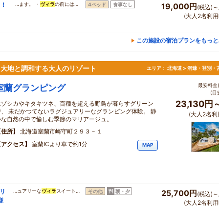
う！
…ます。 ・
ヴィラ
の前には…
4ベッド
食事なし
19,000円
(税込)～
(大人2名利用
この施設の宿泊プランをもっと
。大地と調和する大人のリゾート
エリア：
北海道 > 洞爺・登別・
最安料金(
室蘭グランピング
(目
23,130円
エゾシカやキタキツネ、百種を超える野鳥が暮らすグリーン
で、 未だかつてないラグジュアリーなグランピング体験。 静
(大人2名利
かな自然の中で愉しむ季節のマリアージュ。
住所
北海道室蘭市崎守町２９３－１
アクセス
室蘭ICより車で約1分
MAP
アリ
…ュアリーな
ヴィラ
スイート…
その他
朝・夕
25,700円
(税込)～
様
(大人2名利用