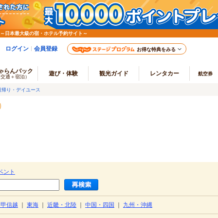
 ～日本最大級の宿・ホテル予約サイト～
ログイン
会員登録
お得な特典をみる
ゃらんパック
遊び・体験
観光ガイド
レンタカー
航空券
（交通＋宿泊）
日帰り・デイユース
ベント
・甲信越
｜
東海
｜
近畿・北陸
｜
中国・四国
｜
九州・沖縄