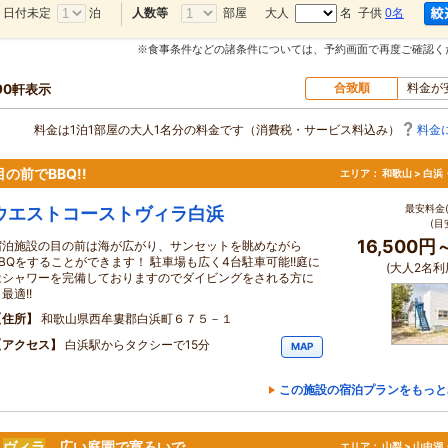
日付未定
泊
部屋
大人
名 子供
0名
人数等
※食事条件などの諸条件については、予約画面で再度ご確認く
合致順
料金が
90軒表示
料金は1泊1部屋の大人1名分の料金です（消費税・サービス料込み）
料金
の前でBBQ!!
エリア：
和歌山 > 白
最安料金(
ウエストコーストヴィラ白浜
(目
16,500円
宿泊施設の目の前は海が広がり、サンセットを眺めながら
BBQをすることができます！ 駐車場も広く4台駐車可能!!庭に
(大人2名利
はシャワーを完備しておりますのでダイビングをされる方に
最適!!
住所
和歌山県西牟婁郡白浜町６７５－１
アクセス
白浜駅からタクシーで15分
MAP
この施設の宿泊プランをもっと
入
ヴィラ
。広い庭園で寛ろいで。
エリア：
山梨 > 山中