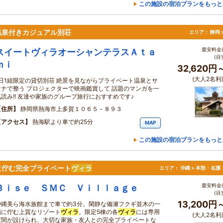
この施設の宿泊プランをもっと
温泉付きカジュアル別荘
エリア：
静岡 
最安料金(
スイートヴィラオーシャンテラスＡｔａ
(目
ｍｉ
32,620円
(大人2名利
1日1組限定の貸切別荘 絶景を見ながらプライベート温泉とサ
ウナで整う プロジェクターで映画鑑賞して 話題のマンガを一
気読み!! 友達や家族のグループ旅行におすすめです♪
住所
静岡県熱海市上多賀１０６５－８９３
アクセス
熱海駅より車で約25分
MAP
この施設の宿泊プランをもっと
に佇む完全プライベート
ヴィラ
エリア：
沖縄 > 本部・名護
最安料金(
Ｂｉｓｅ ＳＭＣ Ｖｉｌｌａｇｅ
(目
13,200円
沖縄美ら海水族館まで車で約3分。閑静な備瀬フクギ並木の一
画に佇む上質なリゾート
ヴィラ
。限定5棟の各
ヴィラ
には専用
(大人2名利
玄関が設けられ、大切な家族・友人との完全プライベートな