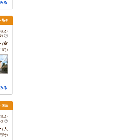
みる
> 熱海
税込)
安)
～
/室
用時)
みる
・国頭
税込)
安)
～
/人
用時)