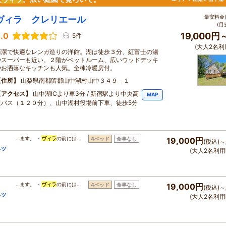
最安料金(
ヴィラ クレリエール
(目
.0
19,000円
5件
(大人2名利
清潔で快適なレンガ造りの洋館。湖は徒歩３分、紅富士の湯
やスーパーも近い。２階がベットルーム、広いウッドデッキ
やお洒落なキッチンも人気。全棟冷暖房付。
住所
山梨県南都留郡山中湖村山中３４９－１
アクセス
山中湖ICより車3分 / 新宿駅より中央高
MAP
速バス（１２０分）、山中湖村役場前下車、徒歩5分
、
…ます。 ・
ヴィラ
の前には…
4ベッド
食事なし
19,000円
(税込)～
ペッ
(大人2名利用
、
…ます。 ・
ヴィラ
の前には…
4ベッド
食事なし
19,000円
(税込)～
ペッ
(大人2名利用