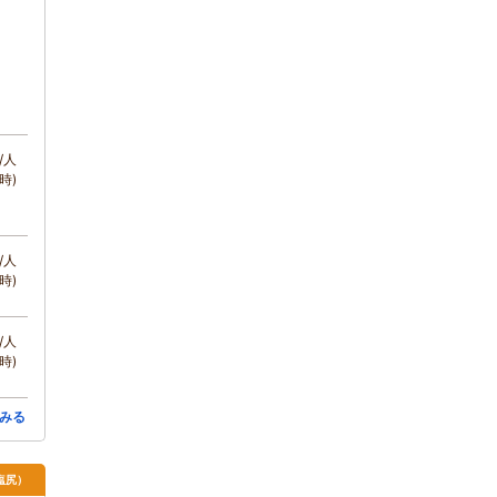
/人
時)
/人
時)
/人
時)
みる
塩尻）