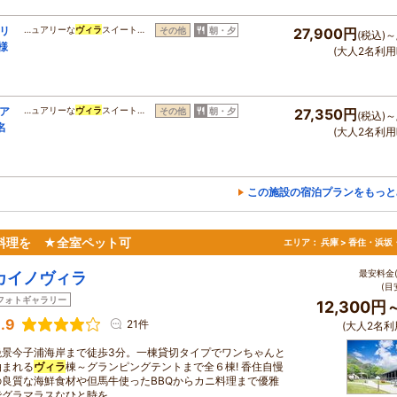
アリ
…ュアリーな
ヴィラ
スイート…
その他
朝・夕
27,900円
(税込)～
様
(大人2名利用
ュア
…ュアリーな
ヴィラ
スイート…
その他
朝・夕
27,350円
(税込)～
名
(大人2名利用
この施設の宿泊プランをもっと
料理を ★全室ペット可
エリア：
兵庫 > 香住・浜坂
最安料金(
カイノヴィラ
(目
フォトギャラリー
12,300円
.9
21件
(大人2名利
絶景今子浦海岸まで徒歩3分。一棟貸切タイプでワンちゃんと
泊まれる
ヴィラ
棟～グランピングテントまで全６棟! 香住自慢
の良質な海鮮食材や但馬牛使ったBBQからカニ料理まで優雅
でグラマラスなひと時を