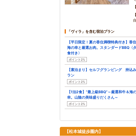
「ヴィラ」を含む宿泊プラン
【平日限定！夏の香住満喫特典付き】香
海の幸と厳選お肉。スタンダードBBQ〈
食付き〉
ポイント2%
【素泊まり】セルフグランピング 持込
ラン
ポイント2%
【1泊2食】”最上級BBQ”～厳選和牛＆海
幸。山陰の美味盛りだくさん～
ポイント2%
【松本城徒歩圏内】